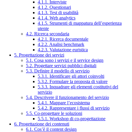
4.1.1. Interviste
4.1.2. Questionari
4.1.3. Test di usabilità
4.1.4. Web analytics
4.1.5. Strumenti di mappatura dell’esperienza
utente
4.2. Ricerca secondaria
4.2.1. Ricerca documentale
4.2.2. Analisi benchmark
4.2.3. Valutazione euristica
5. Progettazione dei servizi
5.1. Cosa sono i servizi e il service design
5.2. Progettare servizi pubblici digitali
5.3. Definire il modello di servizio
5.3.1. Identificare gli attori coinvolti
5.3.2. Formulare la proposta di valore
5.3.3. Inquadrare gli elementi costitutivi del
servizio
5.4. Descrivere il funzionamento del servizio
5.4.1. Mappare l’ecosistema
5.4.2. Rappresentare i flussi di servizio
5.5. Co-progettare le soluzioni
5.5.1. Workshop di co-progettazione
6. Progettazione dei contenuti
6.1. Cos’è il content design