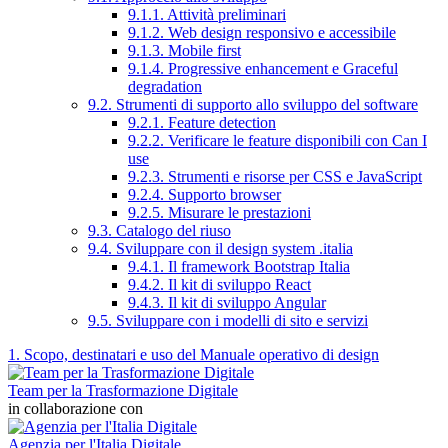
9.1.1. Attività preliminari
9.1.2. Web design responsivo e accessibile
9.1.3. Mobile first
9.1.4. Progressive enhancement e Graceful
degradation
9.2. Strumenti di supporto allo sviluppo del software
9.2.1. Feature detection
9.2.2. Verificare le feature disponibili con Can I
use
9.2.3. Strumenti e risorse per CSS e JavaScript
9.2.4. Supporto browser
9.2.5. Misurare le prestazioni
9.3. Catalogo del riuso
9.4. Sviluppare con il design system .italia
9.4.1. Il framework Bootstrap Italia
9.4.2. Il kit di sviluppo React
9.4.3. Il kit di sviluppo Angular
9.5. Sviluppare con i modelli di sito e servizi
1. Scopo, destinatari e uso del Manuale operativo di design
Team per la Trasformazione Digitale
in collaborazione con
Agenzia per l'Italia Digitale