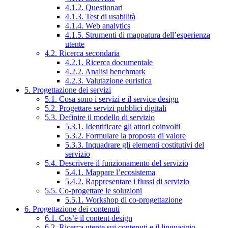
4.1.2. Questionari
4.1.3. Test di usabilità
4.1.4. Web analytics
4.1.5. Strumenti di mappatura dell’esperienza
utente
4.2. Ricerca secondaria
4.2.1. Ricerca documentale
4.2.2. Analisi benchmark
4.2.3. Valutazione euristica
5. Progettazione dei servizi
5.1. Cosa sono i servizi e il service design
5.2. Progettare servizi pubblici digitali
5.3. Definire il modello di servizio
5.3.1. Identificare gli attori coinvolti
5.3.2. Formulare la proposta di valore
5.3.3. Inquadrare gli elementi costitutivi del
servizio
5.4. Descrivere il funzionamento del servizio
5.4.1. Mappare l’ecosistema
5.4.2. Rappresentare i flussi di servizio
5.5. Co-progettare le soluzioni
5.5.1. Workshop di co-progettazione
6. Progettazione dei contenuti
6.1. Cos’è il content design
6.2. Ricerca utente sui contenuti e il linguaggio