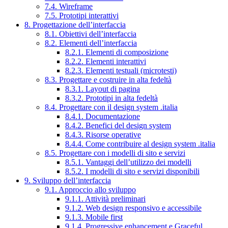
7.4. Wireframe
7.5. Prototipi interattivi
8. Progettazione dell’interfaccia
8.1. Obiettivi dell’interfaccia
8.2. Elementi dell’interfaccia
8.2.1. Elementi di composizione
8.2.2. Elementi interattivi
8.2.3. Elementi testuali (microtesti)
8.3. Progettare e costruire in alta fedeltà
8.3.1. Layout di pagina
8.3.2. Prototipi in alta fedeltà
8.4. Progettare con il design system .italia
8.4.1. Documentazione
8.4.2. Benefici del design system
8.4.3. Risorse operative
8.4.4. Come contribuire al design system .italia
8.5. Progettare con i modelli di sito e servizi
8.5.1. Vantaggi dell’utilizzo dei modelli
8.5.2. I modelli di sito e servizi disponibili
9. Sviluppo dell’interfaccia
9.1. Approccio allo sviluppo
9.1.1. Attività preliminari
9.1.2. Web design responsivo e accessibile
9.1.3. Mobile first
9.1.4. Progressive enhancement e Graceful