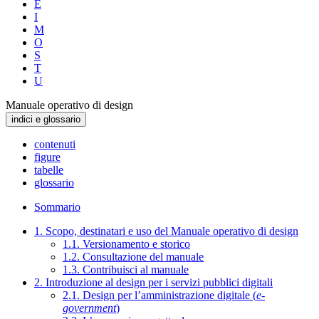
E
I
M
O
S
T
U
Manuale operativo di design
indici e glossario
contenuti
figure
tabelle
glossario
Sommario
1. Scopo, destinatari e uso del Manuale operativo di design
1.1. Versionamento e storico
1.2. Consultazione del manuale
1.3. Contribuisci al manuale
2. Introduzione al design per i servizi pubblici digitali
2.1. Design per l’amministrazione digitale (
e-
government
)