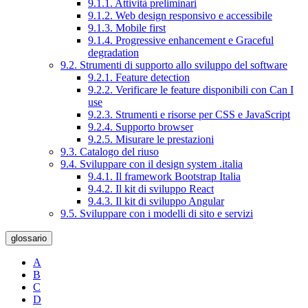
9.1.1. Attività preliminari
9.1.2. Web design responsivo e accessibile
9.1.3. Mobile first
9.1.4. Progressive enhancement e Graceful
degradation
9.2. Strumenti di supporto allo sviluppo del software
9.2.1. Feature detection
9.2.2. Verificare le feature disponibili con Can I
use
9.2.3. Strumenti e risorse per CSS e JavaScript
9.2.4. Supporto browser
9.2.5. Misurare le prestazioni
9.3. Catalogo del riuso
9.4. Sviluppare con il design system .italia
9.4.1. Il framework Bootstrap Italia
9.4.2. Il kit di sviluppo React
9.4.3. Il kit di sviluppo Angular
9.5. Sviluppare con i modelli di sito e servizi
glossario
A
B
C
D