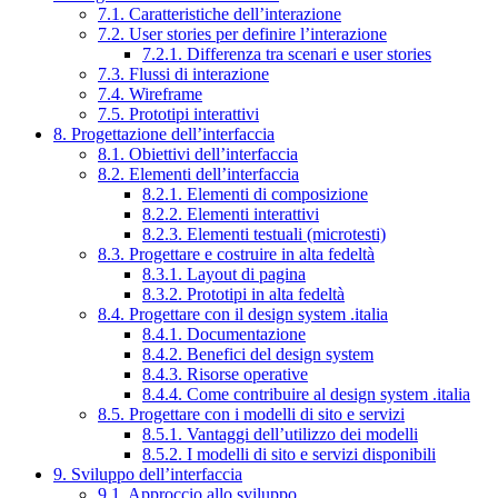
7.1. Caratteristiche dell’interazione
7.2. User stories per definire l’interazione
7.2.1. Differenza tra scenari e user stories
7.3. Flussi di interazione
7.4. Wireframe
7.5. Prototipi interattivi
8. Progettazione dell’interfaccia
8.1. Obiettivi dell’interfaccia
8.2. Elementi dell’interfaccia
8.2.1. Elementi di composizione
8.2.2. Elementi interattivi
8.2.3. Elementi testuali (microtesti)
8.3. Progettare e costruire in alta fedeltà
8.3.1. Layout di pagina
8.3.2. Prototipi in alta fedeltà
8.4. Progettare con il design system .italia
8.4.1. Documentazione
8.4.2. Benefici del design system
8.4.3. Risorse operative
8.4.4. Come contribuire al design system .italia
8.5. Progettare con i modelli di sito e servizi
8.5.1. Vantaggi dell’utilizzo dei modelli
8.5.2. I modelli di sito e servizi disponibili
9. Sviluppo dell’interfaccia
9.1. Approccio allo sviluppo