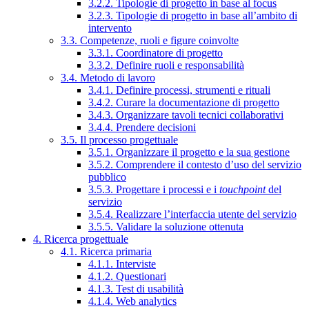
3.2.2. Tipologie di progetto in base al focus
3.2.3. Tipologie di progetto in base all’ambito di
intervento
3.3. Competenze, ruoli e figure coinvolte
3.3.1. Coordinatore di progetto
3.3.2. Definire ruoli e responsabilità
3.4. Metodo di lavoro
3.4.1. Definire processi, strumenti e rituali
3.4.2. Curare la documentazione di progetto
3.4.3. Organizzare tavoli tecnici collaborativi
3.4.4. Prendere decisioni
3.5. Il processo progettuale
3.5.1. Organizzare il progetto e la sua gestione
3.5.2. Comprendere il contesto d’uso del servizio
pubblico
3.5.3. Progettare i processi e i
touchpoint
del
servizio
3.5.4. Realizzare l’interfaccia utente del servizio
3.5.5. Validare la soluzione ottenuta
4. Ricerca progettuale
4.1. Ricerca primaria
4.1.1. Interviste
4.1.2. Questionari
4.1.3. Test di usabilità
4.1.4. Web analytics