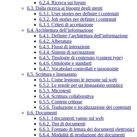
6.2.4. Ricerca sui forum
6.3. Dalla ricerca ai bisogni degli utenti
6.3.1. User stories per definire i contenuti
6.3.2. Job stories per definire i contenuti
6.3.3. Criteri di accettazione
6.4. Architettura dell’informazione
6.4.1. Definire l’architettura dell’informazione
6.4.2. Alberatura
6.4.3. Flussi di interazione
6.4.4. Sistemi di navigazione
6.4.5. Tipologie di contenuto (content type)
6.4.6. Ontologie e standard
6.4.7. Vocabolari controllati e tassonomie
6.5. Scrittura e linguaggio
6.5.1. Come leggono le persone sul web
6.5.2. Le regole per un linguaggio semplice
6.5.3. Microtesti
6.5.4. Scrittura collaborativa
6.5.5. Content critique
6.5.6. Traduzione e localizzazione dei contenuti
6.6. Documenti
6.6.1. I documenti vanno sul web
6.6.2. Tipi di documenti
6.6.3. Formato di lettura dei documenti elettronici
6.6.4. Modalità di produzione dei documenti