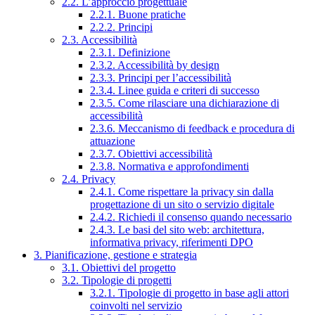
2.2. L’approccio progettuale
2.2.1. Buone pratiche
2.2.2. Principi
2.3. Accessibilità
2.3.1. Definizione
2.3.2. Accessibilità by design
2.3.3. Principi per l’accessibilità
2.3.4. Linee guida e criteri di successo
2.3.5. Come rilasciare una dichiarazione di
accessibilità
2.3.6. Meccanismo di feedback e procedura di
attuazione
2.3.7. Obiettivi accessibilità
2.3.8. Normativa e approfondimenti
2.4. Privacy
2.4.1. Come rispettare la privacy sin dalla
progettazione di un sito o servizio digitale
2.4.2. Richiedi il consenso quando necessario
2.4.3. Le basi del sito web: architettura,
informativa privacy, riferimenti DPO
3. Pianificazione, gestione e strategia
3.1. Obiettivi del progetto
3.2. Tipologie di progetti
3.2.1. Tipologie di progetto in base agli attori
coinvolti nel servizio