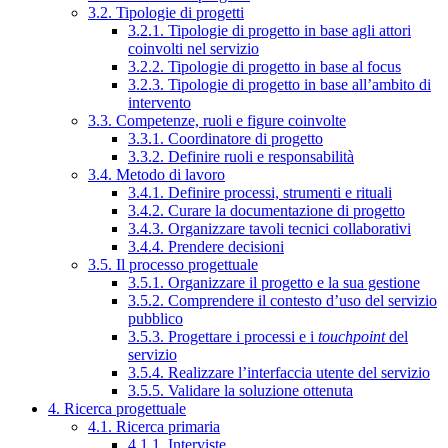
3.2. Tipologie di progetti
3.2.1. Tipologie di progetto in base agli attori
coinvolti nel servizio
3.2.2. Tipologie di progetto in base al focus
3.2.3. Tipologie di progetto in base all’ambito di
intervento
3.3. Competenze, ruoli e figure coinvolte
3.3.1. Coordinatore di progetto
3.3.2. Definire ruoli e responsabilità
3.4. Metodo di lavoro
3.4.1. Definire processi, strumenti e rituali
3.4.2. Curare la documentazione di progetto
3.4.3. Organizzare tavoli tecnici collaborativi
3.4.4. Prendere decisioni
3.5. Il processo progettuale
3.5.1. Organizzare il progetto e la sua gestione
3.5.2. Comprendere il contesto d’uso del servizio
pubblico
3.5.3. Progettare i processi e i
touchpoint
del
servizio
3.5.4. Realizzare l’interfaccia utente del servizio
3.5.5. Validare la soluzione ottenuta
4. Ricerca progettuale
4.1. Ricerca primaria
4.1.1. Interviste