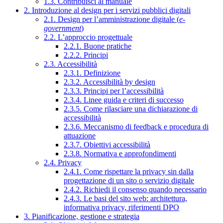
1.3. Contribuisci al manuale
2. Introduzione al design per i servizi pubblici digitali
2.1. Design per l’amministrazione digitale (
e-
government
)
2.2. L’approccio progettuale
2.2.1. Buone pratiche
2.2.2. Principi
2.3. Accessibilità
2.3.1. Definizione
2.3.2. Accessibilità by design
2.3.3. Principi per l’accessibilità
2.3.4. Linee guida e criteri di successo
2.3.5. Come rilasciare una dichiarazione di
accessibilità
2.3.6. Meccanismo di feedback e procedura di
attuazione
2.3.7. Obiettivi accessibilità
2.3.8. Normativa e approfondimenti
2.4. Privacy
2.4.1. Come rispettare la privacy sin dalla
progettazione di un sito o servizio digitale
2.4.2. Richiedi il consenso quando necessario
2.4.3. Le basi del sito web: architettura,
informativa privacy, riferimenti DPO
3. Pianificazione, gestione e strategia