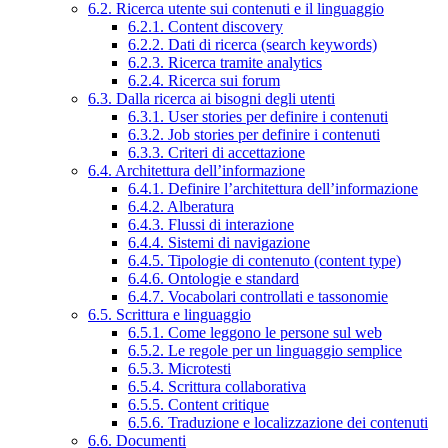
6.2. Ricerca utente sui contenuti e il linguaggio
6.2.1. Content discovery
6.2.2. Dati di ricerca (search keywords)
6.2.3. Ricerca tramite analytics
6.2.4. Ricerca sui forum
6.3. Dalla ricerca ai bisogni degli utenti
6.3.1. User stories per definire i contenuti
6.3.2. Job stories per definire i contenuti
6.3.3. Criteri di accettazione
6.4. Architettura dell’informazione
6.4.1. Definire l’architettura dell’informazione
6.4.2. Alberatura
6.4.3. Flussi di interazione
6.4.4. Sistemi di navigazione
6.4.5. Tipologie di contenuto (content type)
6.4.6. Ontologie e standard
6.4.7. Vocabolari controllati e tassonomie
6.5. Scrittura e linguaggio
6.5.1. Come leggono le persone sul web
6.5.2. Le regole per un linguaggio semplice
6.5.3. Microtesti
6.5.4. Scrittura collaborativa
6.5.5. Content critique
6.5.6. Traduzione e localizzazione dei contenuti
6.6. Documenti