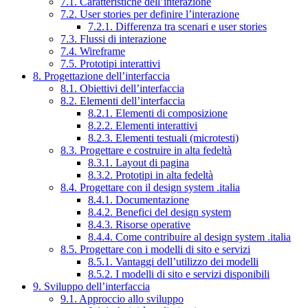
7.1. Caratteristiche dell’interazione
7.2. User stories per definire l’interazione
7.2.1. Differenza tra scenari e user stories
7.3. Flussi di interazione
7.4. Wireframe
7.5. Prototipi interattivi
8. Progettazione dell’interfaccia
8.1. Obiettivi dell’interfaccia
8.2. Elementi dell’interfaccia
8.2.1. Elementi di composizione
8.2.2. Elementi interattivi
8.2.3. Elementi testuali (microtesti)
8.3. Progettare e costruire in alta fedeltà
8.3.1. Layout di pagina
8.3.2. Prototipi in alta fedeltà
8.4. Progettare con il design system .italia
8.4.1. Documentazione
8.4.2. Benefici del design system
8.4.3. Risorse operative
8.4.4. Come contribuire al design system .italia
8.5. Progettare con i modelli di sito e servizi
8.5.1. Vantaggi dell’utilizzo dei modelli
8.5.2. I modelli di sito e servizi disponibili
9. Sviluppo dell’interfaccia
9.1. Approccio allo sviluppo