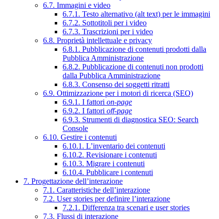
6.7. Immagini e video
6.7.1. Testo alternativo (alt text) per le immagini
6.7.2. Sottotitoli per i video
6.7.3. Trascrizioni per i video
6.8. Proprietà intellettuale e privacy
6.8.1. Pubblicazione di contenuti prodotti dalla
Pubblica Amministrazione
6.8.2. Pubblicazione di contenuti non prodotti
dalla Pubblica Amministrazione
6.8.3. Consenso dei soggetti ritratti
6.9. Ottimizzazione per i motori di ricerca (SEO)
6.9.1. I fattori
on-page
6.9.2. I fattori
off-page
6.9.3. Strumenti di diagnostica SEO: Search
Console
6.10. Gestire i contenuti
6.10.1. L’inventario dei contenuti
6.10.2. Revisionare i contenuti
6.10.3. Migrare i contenuti
6.10.4. Pubblicare i contenuti
7. Progettazione dell’interazione
7.1. Caratteristiche dell’interazione
7.2. User stories per definire l’interazione
7.2.1. Differenza tra scenari e user stories
7.3. Flussi di interazione