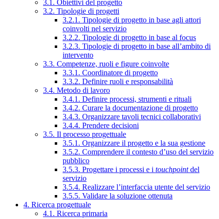
3.1. Obiettivi del progetto
3.2. Tipologie di progetti
3.2.1. Tipologie di progetto in base agli attori
coinvolti nel servizio
3.2.2. Tipologie di progetto in base al focus
3.2.3. Tipologie di progetto in base all’ambito di
intervento
3.3. Competenze, ruoli e figure coinvolte
3.3.1. Coordinatore di progetto
3.3.2. Definire ruoli e responsabilità
3.4. Metodo di lavoro
3.4.1. Definire processi, strumenti e rituali
3.4.2. Curare la documentazione di progetto
3.4.3. Organizzare tavoli tecnici collaborativi
3.4.4. Prendere decisioni
3.5. Il processo progettuale
3.5.1. Organizzare il progetto e la sua gestione
3.5.2. Comprendere il contesto d’uso del servizio
pubblico
3.5.3. Progettare i processi e i
touchpoint
del
servizio
3.5.4. Realizzare l’interfaccia utente del servizio
3.5.5. Validare la soluzione ottenuta
4. Ricerca progettuale
4.1. Ricerca primaria