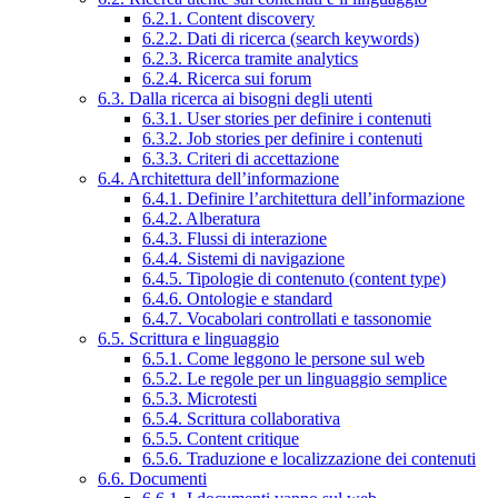
6.2.1. Content discovery
6.2.2. Dati di ricerca (search keywords)
6.2.3. Ricerca tramite analytics
6.2.4. Ricerca sui forum
6.3. Dalla ricerca ai bisogni degli utenti
6.3.1. User stories per definire i contenuti
6.3.2. Job stories per definire i contenuti
6.3.3. Criteri di accettazione
6.4. Architettura dell’informazione
6.4.1. Definire l’architettura dell’informazione
6.4.2. Alberatura
6.4.3. Flussi di interazione
6.4.4. Sistemi di navigazione
6.4.5. Tipologie di contenuto (content type)
6.4.6. Ontologie e standard
6.4.7. Vocabolari controllati e tassonomie
6.5. Scrittura e linguaggio
6.5.1. Come leggono le persone sul web
6.5.2. Le regole per un linguaggio semplice
6.5.3. Microtesti
6.5.4. Scrittura collaborativa
6.5.5. Content critique
6.5.6. Traduzione e localizzazione dei contenuti
6.6. Documenti