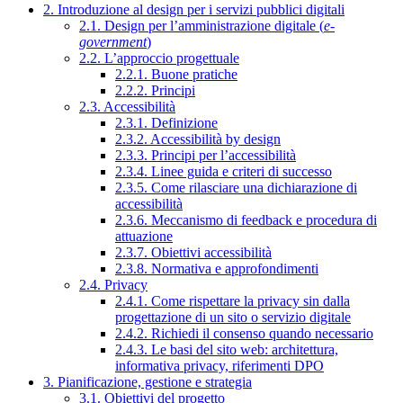
2. Introduzione al design per i servizi pubblici digitali
2.1. Design per l’amministrazione digitale (
e-
government
)
2.2. L’approccio progettuale
2.2.1. Buone pratiche
2.2.2. Principi
2.3. Accessibilità
2.3.1. Definizione
2.3.2. Accessibilità by design
2.3.3. Principi per l’accessibilità
2.3.4. Linee guida e criteri di successo
2.3.5. Come rilasciare una dichiarazione di
accessibilità
2.3.6. Meccanismo di feedback e procedura di
attuazione
2.3.7. Obiettivi accessibilità
2.3.8. Normativa e approfondimenti
2.4. Privacy
2.4.1. Come rispettare la privacy sin dalla
progettazione di un sito o servizio digitale
2.4.2. Richiedi il consenso quando necessario
2.4.3. Le basi del sito web: architettura,
informativa privacy, riferimenti DPO
3. Pianificazione, gestione e strategia
3.1. Obiettivi del progetto