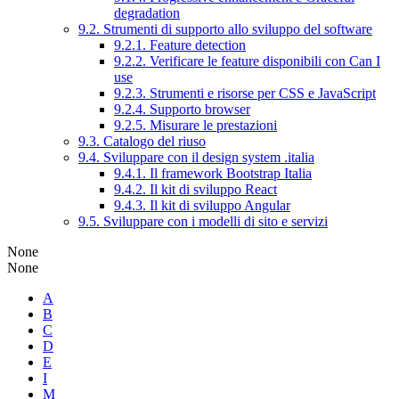
degradation
9.2. Strumenti di supporto allo sviluppo del software
9.2.1. Feature detection
9.2.2. Verificare le feature disponibili con Can I
use
9.2.3. Strumenti e risorse per CSS e JavaScript
9.2.4. Supporto browser
9.2.5. Misurare le prestazioni
9.3. Catalogo del riuso
9.4. Sviluppare con il design system .italia
9.4.1. Il framework Bootstrap Italia
9.4.2. Il kit di sviluppo React
9.4.3. Il kit di sviluppo Angular
9.5. Sviluppare con i modelli di sito e servizi
None
None
A
B
C
D
E
I
M