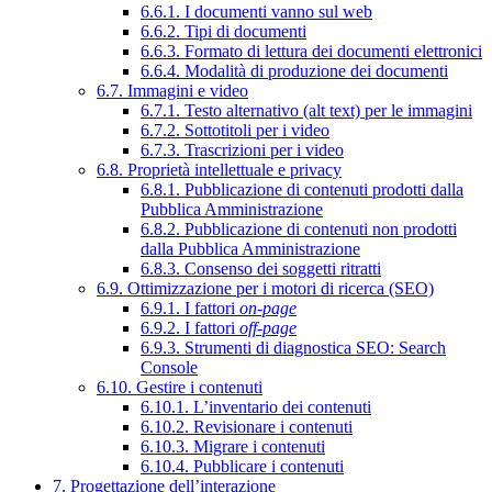
6.6.1. I documenti vanno sul web
6.6.2. Tipi di documenti
6.6.3. Formato di lettura dei documenti elettronici
6.6.4. Modalità di produzione dei documenti
6.7. Immagini e video
6.7.1. Testo alternativo (alt text) per le immagini
6.7.2. Sottotitoli per i video
6.7.3. Trascrizioni per i video
6.8. Proprietà intellettuale e privacy
6.8.1. Pubblicazione di contenuti prodotti dalla
Pubblica Amministrazione
6.8.2. Pubblicazione di contenuti non prodotti
dalla Pubblica Amministrazione
6.8.3. Consenso dei soggetti ritratti
6.9. Ottimizzazione per i motori di ricerca (SEO)
6.9.1. I fattori
on-page
6.9.2. I fattori
off-page
6.9.3. Strumenti di diagnostica SEO: Search
Console
6.10. Gestire i contenuti
6.10.1. L’inventario dei contenuti
6.10.2. Revisionare i contenuti
6.10.3. Migrare i contenuti
6.10.4. Pubblicare i contenuti
7. Progettazione dell’interazione