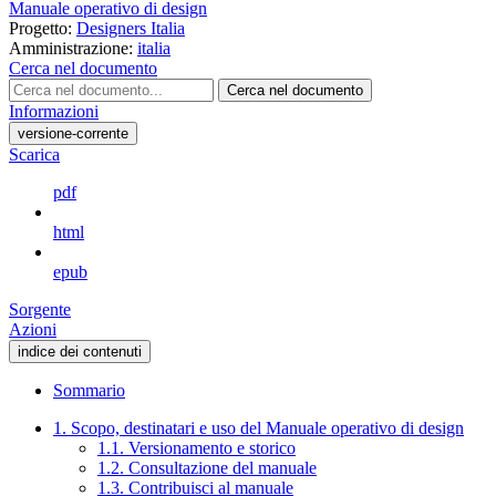
Manuale operativo di design
Progetto:
Designers Italia
Amministrazione:
italia
Cerca nel documento
Cerca nel documento
Informazioni
versione-corrente
Scarica
pdf
html
epub
Sorgente
Azioni
indice dei contenuti
Sommario
1. Scopo, destinatari e uso del Manuale operativo di design
1.1. Versionamento e storico
1.2. Consultazione del manuale
1.3. Contribuisci al manuale