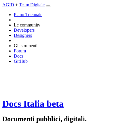
AGID
+
Team Digitale
Piano Triennale
Le community
Developers
Designers
Gli strumenti
Forum
Docs
GitHub
Docs Italia
beta
Documenti pubblici, digitali.