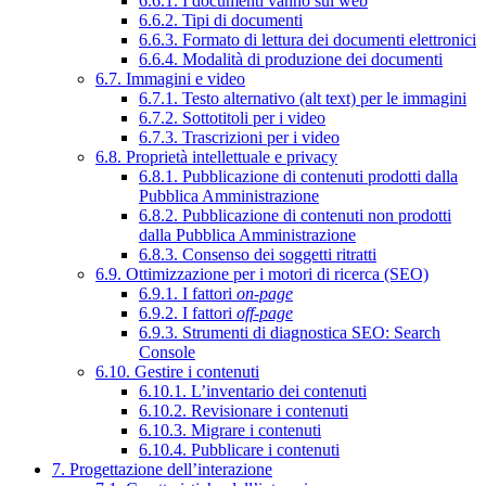
6.6.1. I documenti vanno sul web
6.6.2. Tipi di documenti
6.6.3. Formato di lettura dei documenti elettronici
6.6.4. Modalità di produzione dei documenti
6.7. Immagini e video
6.7.1. Testo alternativo (alt text) per le immagini
6.7.2. Sottotitoli per i video
6.7.3. Trascrizioni per i video
6.8. Proprietà intellettuale e privacy
6.8.1. Pubblicazione di contenuti prodotti dalla
Pubblica Amministrazione
6.8.2. Pubblicazione di contenuti non prodotti
dalla Pubblica Amministrazione
6.8.3. Consenso dei soggetti ritratti
6.9. Ottimizzazione per i motori di ricerca (SEO)
6.9.1. I fattori
on-page
6.9.2. I fattori
off-page
6.9.3. Strumenti di diagnostica SEO: Search
Console
6.10. Gestire i contenuti
6.10.1. L’inventario dei contenuti
6.10.2. Revisionare i contenuti
6.10.3. Migrare i contenuti
6.10.4. Pubblicare i contenuti
7. Progettazione dell’interazione