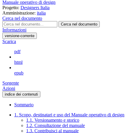
Manuale operativo di design
Progetto:
Designers Italia
Amministrazione:
italia
Cerca nel documento
Cerca nel documento
Informazioni
versione-corrente
Scarica
pdf
html
epub
Sorgente
Azioni
indice dei contenuti
Sommario
1. Scopo, destinatari e uso del Manuale operativo di design
1.1. Versionamento e storico
1.2. Consultazione del manuale
1.3. Contribuisci al manuale