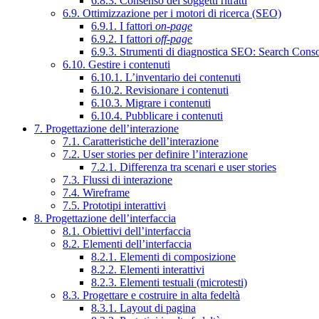
6.8.3. Consenso dei soggetti ritratti
6.9. Ottimizzazione per i motori di ricerca (SEO)
6.9.1. I fattori
on-page
6.9.2. I fattori
off-page
6.9.3. Strumenti di diagnostica SEO: Search Cons
6.10. Gestire i contenuti
6.10.1. L’inventario dei contenuti
6.10.2. Revisionare i contenuti
6.10.3. Migrare i contenuti
6.10.4. Pubblicare i contenuti
7. Progettazione dell’interazione
7.1. Caratteristiche dell’interazione
7.2. User stories per definire l’interazione
7.2.1. Differenza tra scenari e user stories
7.3. Flussi di interazione
7.4. Wireframe
7.5. Prototipi interattivi
8. Progettazione dell’interfaccia
8.1. Obiettivi dell’interfaccia
8.2. Elementi dell’interfaccia
8.2.1. Elementi di composizione
8.2.2. Elementi interattivi
8.2.3. Elementi testuali (microtesti)
8.3. Progettare e costruire in alta fedeltà
8.3.1. Layout di pagina