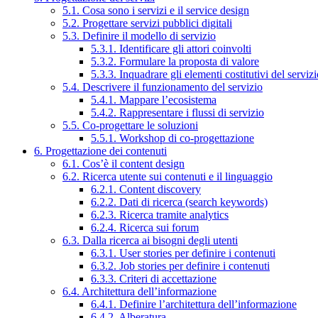
5.1. Cosa sono i servizi e il service design
5.2. Progettare servizi pubblici digitali
5.3. Definire il modello di servizio
5.3.1. Identificare gli attori coinvolti
5.3.2. Formulare la proposta di valore
5.3.3. Inquadrare gli elementi costitutivi del serviz
5.4. Descrivere il funzionamento del servizio
5.4.1. Mappare l’ecosistema
5.4.2. Rappresentare i flussi di servizio
5.5. Co-progettare le soluzioni
5.5.1. Workshop di co-progettazione
6. Progettazione dei contenuti
6.1. Cos’è il content design
6.2. Ricerca utente sui contenuti e il linguaggio
6.2.1. Content discovery
6.2.2. Dati di ricerca (search keywords)
6.2.3. Ricerca tramite analytics
6.2.4. Ricerca sui forum
6.3. Dalla ricerca ai bisogni degli utenti
6.3.1. User stories per definire i contenuti
6.3.2. Job stories per definire i contenuti
6.3.3. Criteri di accettazione
6.4. Architettura dell’informazione
6.4.1. Definire l’architettura dell’informazione
6.4.2. Alberatura