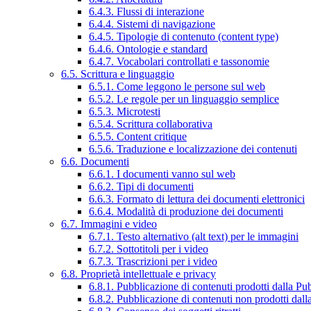
6.4.3. Flussi di interazione
6.4.4. Sistemi di navigazione
6.4.5. Tipologie di contenuto (content type)
6.4.6. Ontologie e standard
6.4.7. Vocabolari controllati e tassonomie
6.5. Scrittura e linguaggio
6.5.1. Come leggono le persone sul web
6.5.2. Le regole per un linguaggio semplice
6.5.3. Microtesti
6.5.4. Scrittura collaborativa
6.5.5. Content critique
6.5.6. Traduzione e localizzazione dei contenuti
6.6. Documenti
6.6.1. I documenti vanno sul web
6.6.2. Tipi di documenti
6.6.3. Formato di lettura dei documenti elettronici
6.6.4. Modalità di produzione dei documenti
6.7. Immagini e video
6.7.1. Testo alternativo (alt text) per le immagini
6.7.2. Sottotitoli per i video
6.7.3. Trascrizioni per i video
6.8. Proprietà intellettuale e privacy
6.8.1. Pubblicazione di contenuti prodotti dalla P
6.8.2. Pubblicazione di contenuti non prodotti dal