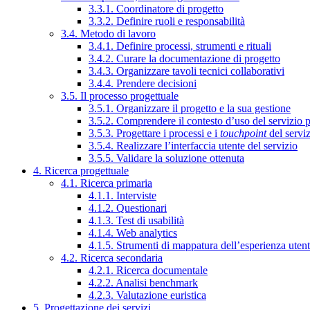
3.3.1. Coordinatore di progetto
3.3.2. Definire ruoli e responsabilità
3.4. Metodo di lavoro
3.4.1. Definire processi, strumenti e rituali
3.4.2. Curare la documentazione di progetto
3.4.3. Organizzare tavoli tecnici collaborativi
3.4.4. Prendere decisioni
3.5. Il processo progettuale
3.5.1. Organizzare il progetto e la sua gestione
3.5.2. Comprendere il contesto d’uso del servizio 
3.5.3. Progettare i processi e i
touchpoint
del servi
3.5.4. Realizzare l’interfaccia utente del servizio
3.5.5. Validare la soluzione ottenuta
4. Ricerca progettuale
4.1. Ricerca primaria
4.1.1. Interviste
4.1.2. Questionari
4.1.3. Test di usabilità
4.1.4. Web analytics
4.1.5. Strumenti di mappatura dell’esperienza uten
4.2. Ricerca secondaria
4.2.1. Ricerca documentale
4.2.2. Analisi benchmark
4.2.3. Valutazione euristica
5. Progettazione dei servizi