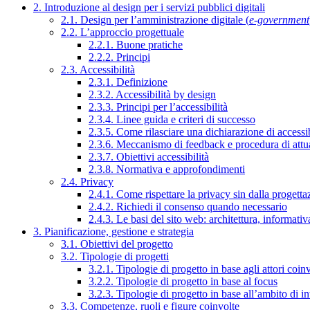
2. Introduzione al design per i servizi pubblici digitali
2.1. Design per l’amministrazione digitale (
e-government
2.2. L’approccio progettuale
2.2.1. Buone pratiche
2.2.2. Principi
2.3. Accessibilità
2.3.1. Definizione
2.3.2. Accessibilità by design
2.3.3. Principi per l’accessibilità
2.3.4. Linee guida e criteri di successo
2.3.5. Come rilasciare una dichiarazione di accessib
2.3.6. Meccanismo di feedback e procedura di attu
2.3.7. Obiettivi accessibilità
2.3.8. Normativa e approfondimenti
2.4. Privacy
2.4.1. Come rispettare la privacy sin dalla progettaz
2.4.2. Richiedi il consenso quando necessario
2.4.3. Le basi del sito web: architettura, informati
3. Pianificazione, gestione e strategia
3.1. Obiettivi del progetto
3.2. Tipologie di progetti
3.2.1. Tipologie di progetto in base agli attori coinv
3.2.2. Tipologie di progetto in base al focus
3.2.3. Tipologie di progetto in base all’ambito di i
3.3. Competenze, ruoli e figure coinvolte