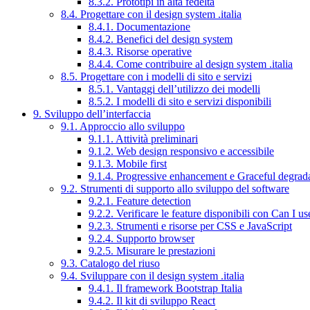
8.3.2. Prototipi in alta fedeltà
8.4. Progettare con il design system .italia
8.4.1. Documentazione
8.4.2. Benefici del design system
8.4.3. Risorse operative
8.4.4. Come contribuire al design system .italia
8.5. Progettare con i modelli di sito e servizi
8.5.1. Vantaggi dell’utilizzo dei modelli
8.5.2. I modelli di sito e servizi disponibili
9. Sviluppo dell’interfaccia
9.1. Approccio allo sviluppo
9.1.1. Attività preliminari
9.1.2. Web design responsivo e accessibile
9.1.3. Mobile first
9.1.4. Progressive enhancement e Graceful degrad
9.2. Strumenti di supporto allo sviluppo del software
9.2.1. Feature detection
9.2.2. Verificare le feature disponibili con Can I us
9.2.3. Strumenti e risorse per CSS e JavaScript
9.2.4. Supporto browser
9.2.5. Misurare le prestazioni
9.3. Catalogo del riuso
9.4. Sviluppare con il design system .italia
9.4.1. Il framework Bootstrap Italia
9.4.2. Il kit di sviluppo React