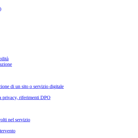
)
ilità
azione
ione di un sito o servizio digitale
va privacy, riferimenti DPO
olti nel servizio
ntervento