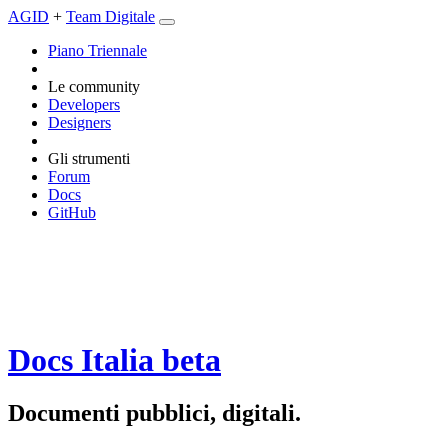
AGID
+
Team Digitale
Piano Triennale
Le community
Developers
Designers
Gli strumenti
Forum
Docs
GitHub
Docs Italia
beta
Documenti pubblici, digitali.