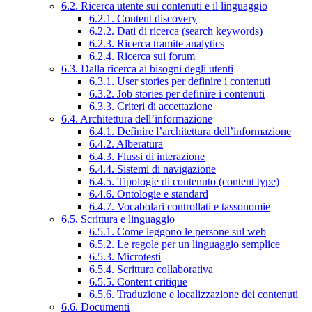
6.2. Ricerca utente sui contenuti e il linguaggio
6.2.1. Content discovery
6.2.2. Dati di ricerca (search keywords)
6.2.3. Ricerca tramite analytics
6.2.4. Ricerca sui forum
6.3. Dalla ricerca ai bisogni degli utenti
6.3.1. User stories per definire i contenuti
6.3.2. Job stories per definire i contenuti
6.3.3. Criteri di accettazione
6.4. Architettura dell’informazione
6.4.1. Definire l’architettura dell’informazione
6.4.2. Alberatura
6.4.3. Flussi di interazione
6.4.4. Sistemi di navigazione
6.4.5. Tipologie di contenuto (content type)
6.4.6. Ontologie e standard
6.4.7. Vocabolari controllati e tassonomie
6.5. Scrittura e linguaggio
6.5.1. Come leggono le persone sul web
6.5.2. Le regole per un linguaggio semplice
6.5.3. Microtesti
6.5.4. Scrittura collaborativa
6.5.5. Content critique
6.5.6. Traduzione e localizzazione dei contenuti
6.6. Documenti