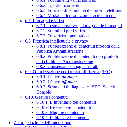
6.6.1. I documenti vanno sul web
6.6.2. Tipi di documenti
6.6.3. Formato di lettura dei documenti elettronici
6.6.4. Modalità di produzione dei documenti
6.7. Immagini e video
6.7.1. Testo alternativo (alt text) per le immagini
6.7.2. Sottotitoli per i video
6.7.3. Trascrizioni per i video
6.8. Proprietà intellettuale e privacy
6.8.1. Pubblicazione di contenuti prodotti dalla
Pubblica Amministrazione
6.8.2. Pubblicazione di contenuti non prodotti
dalla Pubblica Amministrazione
6.8.3. Consenso dei soggetti ritratti
6.9. Ottimizzazione per i motori di ricerca (SEO)
6.9.1. I fattori
on-page
6.9.2. I fattori
off-page
6.9.3. Strumenti di diagnostica SEO: Search
Console
6.10. Gestire i contenuti
6.10.1. L’inventario dei contenuti
6.10.2. Revisionare i contenuti
6.10.3. Migrare i contenuti
6.10.4. Pubblicare i contenuti
7. Progettazione dell’interazione