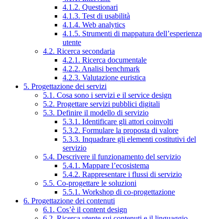
4.1.2. Questionari
4.1.3. Test di usabilità
4.1.4. Web analytics
4.1.5. Strumenti di mappatura dell’esperienza
utente
4.2. Ricerca secondaria
4.2.1. Ricerca documentale
4.2.2. Analisi benchmark
4.2.3. Valutazione euristica
5. Progettazione dei servizi
5.1. Cosa sono i servizi e il service design
5.2. Progettare servizi pubblici digitali
5.3. Definire il modello di servizio
5.3.1. Identificare gli attori coinvolti
5.3.2. Formulare la proposta di valore
5.3.3. Inquadrare gli elementi costitutivi del
servizio
5.4. Descrivere il funzionamento del servizio
5.4.1. Mappare l’ecosistema
5.4.2. Rappresentare i flussi di servizio
5.5. Co-progettare le soluzioni
5.5.1. Workshop di co-progettazione
6. Progettazione dei contenuti
6.1. Cos’è il content design
6.2. Ricerca utente sui contenuti e il linguaggio