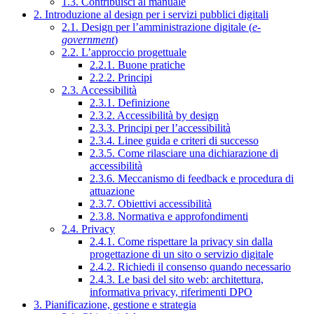
1.3. Contribuisci al manuale
2. Introduzione al design per i servizi pubblici digitali
2.1. Design per l’amministrazione digitale (
e-
government
)
2.2. L’approccio progettuale
2.2.1. Buone pratiche
2.2.2. Principi
2.3. Accessibilità
2.3.1. Definizione
2.3.2. Accessibilità by design
2.3.3. Principi per l’accessibilità
2.3.4. Linee guida e criteri di successo
2.3.5. Come rilasciare una dichiarazione di
accessibilità
2.3.6. Meccanismo di feedback e procedura di
attuazione
2.3.7. Obiettivi accessibilità
2.3.8. Normativa e approfondimenti
2.4. Privacy
2.4.1. Come rispettare la privacy sin dalla
progettazione di un sito o servizio digitale
2.4.2. Richiedi il consenso quando necessario
2.4.3. Le basi del sito web: architettura,
informativa privacy, riferimenti DPO
3. Pianificazione, gestione e strategia