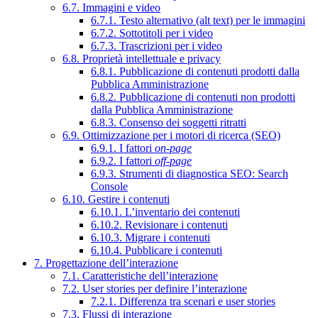
6.7. Immagini e video
6.7.1. Testo alternativo (alt text) per le immagini
6.7.2. Sottotitoli per i video
6.7.3. Trascrizioni per i video
6.8. Proprietà intellettuale e privacy
6.8.1. Pubblicazione di contenuti prodotti dalla
Pubblica Amministrazione
6.8.2. Pubblicazione di contenuti non prodotti
dalla Pubblica Amministrazione
6.8.3. Consenso dei soggetti ritratti
6.9. Ottimizzazione per i motori di ricerca (SEO)
6.9.1. I fattori
on-page
6.9.2. I fattori
off-page
6.9.3. Strumenti di diagnostica SEO: Search
Console
6.10. Gestire i contenuti
6.10.1. L’inventario dei contenuti
6.10.2. Revisionare i contenuti
6.10.3. Migrare i contenuti
6.10.4. Pubblicare i contenuti
7. Progettazione dell’interazione
7.1. Caratteristiche dell’interazione
7.2. User stories per definire l’interazione
7.2.1. Differenza tra scenari e user stories
7.3. Flussi di interazione