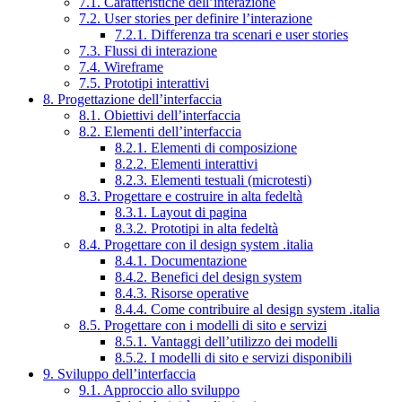
7.1. Caratteristiche dell’interazione
7.2. User stories per definire l’interazione
7.2.1. Differenza tra scenari e user stories
7.3. Flussi di interazione
7.4. Wireframe
7.5. Prototipi interattivi
8. Progettazione dell’interfaccia
8.1. Obiettivi dell’interfaccia
8.2. Elementi dell’interfaccia
8.2.1. Elementi di composizione
8.2.2. Elementi interattivi
8.2.3. Elementi testuali (microtesti)
8.3. Progettare e costruire in alta fedeltà
8.3.1. Layout di pagina
8.3.2. Prototipi in alta fedeltà
8.4. Progettare con il design system .italia
8.4.1. Documentazione
8.4.2. Benefici del design system
8.4.3. Risorse operative
8.4.4. Come contribuire al design system .italia
8.5. Progettare con i modelli di sito e servizi
8.5.1. Vantaggi dell’utilizzo dei modelli
8.5.2. I modelli di sito e servizi disponibili
9. Sviluppo dell’interfaccia
9.1. Approccio allo sviluppo