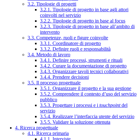
3.2. Tipologie di progetti
3.2.1. Tipologie di progetto in base agli attori
coinvolti nel servizio
3.2.2. Tipologie di progetto in base al focus
3.2.3. Tipologie di progetto in base all’ambito di
intervento
3.3. Competenze, ruoli e figure coinvolte
3.3.1. Coordinatore di progetto
3.3.2. Definire ruoli e responsabilità
3.4. Metodo di lavoro
3.4.1. Definire processi, strumenti e rituali
3.4.2. Curare la documentazione di progetto
3.4.3. Organizzare tavoli tecnici collaborativi
3.4.4. Prendere decisioni
3.5. Il processo progettuale
3.5.1. Organizzare il progetto e la sua gestione
3.5.2. Comprendere il contesto d’uso del servizio
pubblico
3.5.3. Progettare i processi e i
touchpoint
del
servizio
3.5.4. Realizzare l’interfaccia utente del servizio
3.5.5. Validare la soluzione ottenuta
4. Ricerca progettuale
4.1. Ricerca primaria
4.1.1. Interviste