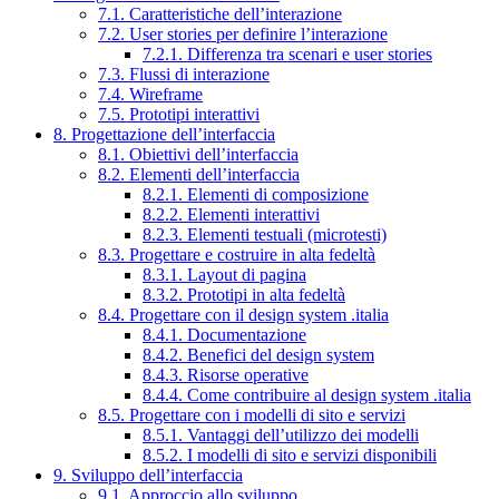
7.1. Caratteristiche dell’interazione
7.2. User stories per definire l’interazione
7.2.1. Differenza tra scenari e user stories
7.3. Flussi di interazione
7.4. Wireframe
7.5. Prototipi interattivi
8. Progettazione dell’interfaccia
8.1. Obiettivi dell’interfaccia
8.2. Elementi dell’interfaccia
8.2.1. Elementi di composizione
8.2.2. Elementi interattivi
8.2.3. Elementi testuali (microtesti)
8.3. Progettare e costruire in alta fedeltà
8.3.1. Layout di pagina
8.3.2. Prototipi in alta fedeltà
8.4. Progettare con il design system .italia
8.4.1. Documentazione
8.4.2. Benefici del design system
8.4.3. Risorse operative
8.4.4. Come contribuire al design system .italia
8.5. Progettare con i modelli di sito e servizi
8.5.1. Vantaggi dell’utilizzo dei modelli
8.5.2. I modelli di sito e servizi disponibili
9. Sviluppo dell’interfaccia
9.1. Approccio allo sviluppo