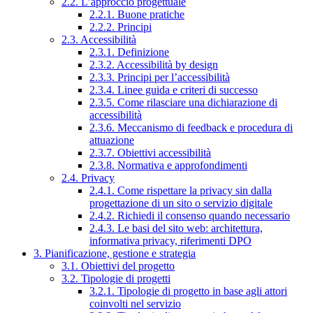
2.2. L’approccio progettuale
2.2.1. Buone pratiche
2.2.2. Principi
2.3. Accessibilità
2.3.1. Definizione
2.3.2. Accessibilità by design
2.3.3. Principi per l’accessibilità
2.3.4. Linee guida e criteri di successo
2.3.5. Come rilasciare una dichiarazione di
accessibilità
2.3.6. Meccanismo di feedback e procedura di
attuazione
2.3.7. Obiettivi accessibilità
2.3.8. Normativa e approfondimenti
2.4. Privacy
2.4.1. Come rispettare la privacy sin dalla
progettazione di un sito o servizio digitale
2.4.2. Richiedi il consenso quando necessario
2.4.3. Le basi del sito web: architettura,
informativa privacy, riferimenti DPO
3. Pianificazione, gestione e strategia
3.1. Obiettivi del progetto
3.2. Tipologie di progetti
3.2.1. Tipologie di progetto in base agli attori
coinvolti nel servizio