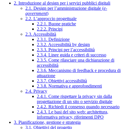
2. Introduzione al design per i servizi pubblici digitali
2.1. Design per l’amministrazione digitale (
e-
government
)
2.2. L’approccio progettuale
2.2.1. Buone pratiche
2.2.2. Principi
2.3. Accessibilità
2.3.1. Definizione
2.3.2. Accessibilità by design
2.3.3. Principi per l’accessibilità
2.3.4. Linee guida e criteri di successo
2.3.5. Come rilasciare una dichiarazione di
accessibilità
2.3.6. Meccanismo di feedback e procedura di
attuazione
2.3.7. Obiettivi accessibilità
2.3.8. Normativa e approfondimenti
2.4. Privacy
2.4.1. Come rispettare la privacy sin dalla
progettazione di un sito o servizio digitale
2.4.2. Richiedi il consenso quando necessario
2.4.3. Le basi del sito web: architettura,
informativa privacy, riferimenti DPO
3. Pianificazione, gestione e strategia
3.1. Obiettivi del progetto