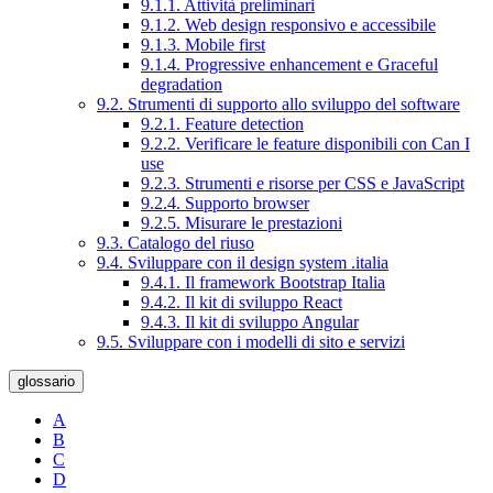
9.1.1. Attività preliminari
9.1.2. Web design responsivo e accessibile
9.1.3. Mobile first
9.1.4. Progressive enhancement e Graceful
degradation
9.2. Strumenti di supporto allo sviluppo del software
9.2.1. Feature detection
9.2.2. Verificare le feature disponibili con Can I
use
9.2.3. Strumenti e risorse per CSS e JavaScript
9.2.4. Supporto browser
9.2.5. Misurare le prestazioni
9.3. Catalogo del riuso
9.4. Sviluppare con il design system .italia
9.4.1. Il framework Bootstrap Italia
9.4.2. Il kit di sviluppo React
9.4.3. Il kit di sviluppo Angular
9.5. Sviluppare con i modelli di sito e servizi
glossario
A
B
C
D