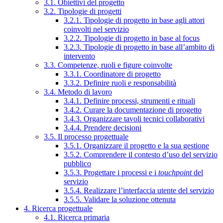
3.1. Obiettivi del progetto
3.2. Tipologie di progetti
3.2.1. Tipologie di progetto in base agli attori
coinvolti nel servizio
3.2.2. Tipologie di progetto in base al focus
3.2.3. Tipologie di progetto in base all’ambito di
intervento
3.3. Competenze, ruoli e figure coinvolte
3.3.1. Coordinatore di progetto
3.3.2. Definire ruoli e responsabilità
3.4. Metodo di lavoro
3.4.1. Definire processi, strumenti e rituali
3.4.2. Curare la documentazione di progetto
3.4.3. Organizzare tavoli tecnici collaborativi
3.4.4. Prendere decisioni
3.5. Il processo progettuale
3.5.1. Organizzare il progetto e la sua gestione
3.5.2. Comprendere il contesto d’uso del servizio
pubblico
3.5.3. Progettare i processi e i
touchpoint
del
servizio
3.5.4. Realizzare l’interfaccia utente del servizio
3.5.5. Validare la soluzione ottenuta
4. Ricerca progettuale
4.1. Ricerca primaria