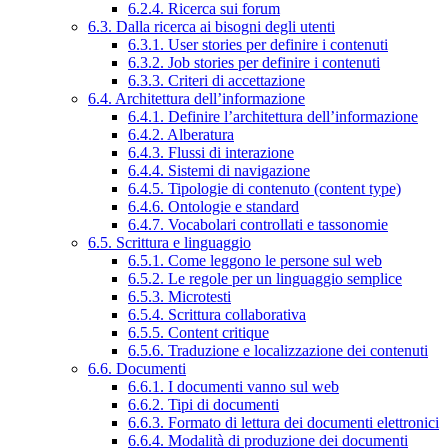
6.2.4. Ricerca sui forum
6.3. Dalla ricerca ai bisogni degli utenti
6.3.1. User stories per definire i contenuti
6.3.2. Job stories per definire i contenuti
6.3.3. Criteri di accettazione
6.4. Architettura dell’informazione
6.4.1. Definire l’architettura dell’informazione
6.4.2. Alberatura
6.4.3. Flussi di interazione
6.4.4. Sistemi di navigazione
6.4.5. Tipologie di contenuto (content type)
6.4.6. Ontologie e standard
6.4.7. Vocabolari controllati e tassonomie
6.5. Scrittura e linguaggio
6.5.1. Come leggono le persone sul web
6.5.2. Le regole per un linguaggio semplice
6.5.3. Microtesti
6.5.4. Scrittura collaborativa
6.5.5. Content critique
6.5.6. Traduzione e localizzazione dei contenuti
6.6. Documenti
6.6.1. I documenti vanno sul web
6.6.2. Tipi di documenti
6.6.3. Formato di lettura dei documenti elettronici
6.6.4. Modalità di produzione dei documenti