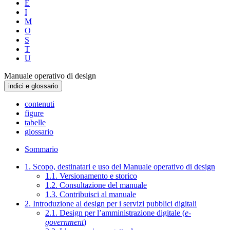
E
I
M
O
S
T
U
Manuale operativo di design
indici e glossario
contenuti
figure
tabelle
glossario
Sommario
1. Scopo, destinatari e uso del Manuale operativo di design
1.1. Versionamento e storico
1.2. Consultazione del manuale
1.3. Contribuisci al manuale
2. Introduzione al design per i servizi pubblici digitali
2.1. Design per l’amministrazione digitale (
e-
government
)