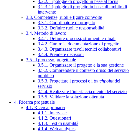
3.2.2. Tipologie di progetto in base al focus
3.2.3. Tipologie di progetto in base all’ambito di
intervento
3.3. Competenze, ruoli e figure coinvolte
3.3.1. Coordinatore di progetto
3.3.2. Definire ruoli e responsabilità
3.4. Metodo di lavoro
3.4.1. Definire processi, strumenti e rituali
3.4.2. Curare la documentazione di progetto
3.4.3. Organizzare tavoli tecnici collaborativi
3.4.4. Prendere decisioni
3.5. Il processo progettuale
3.5.1. Organizzare il progetto e la sua gestione
3.5.2. Comprendere il contesto d’uso del servizio
pubblico
3.5.3. Progettare i processi e i
touchpoint
del
servizio
3.5.4. Realizzare l’interfaccia utente del servizio
3.5.5. Validare la soluzione ottenuta
4. Ricerca progettuale
4.1. Ricerca primaria
4.1.1. Interviste
4.1.2. Questionari
4.1.3. Test di usabilità
4.1.4. Web analytics