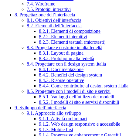
7.4. Wireframe
7.5. Prototipi interattivi
8. Progettazione dell’interfaccia
8.1. Obiettivi dell’interfaccia
8.2. Elementi dell’interfaccia
8.2.1. Elementi di composizione
8.2.2. Elementi interattivi
8.2.3. Elementi testuali (microtesti)
8.3. Progettare e costruire in alta fedeltà
8.3.1. Layout di pagina
8.3.2. Prototipi in alta fedeltà
8.4. Progettare con il design system .italia
8.4.1. Documentazione
8.4.2. Benefici del design system
8.4.3. Risorse operative
8.4.4. Come contribuire al design system .italia
8.5. Progettare con i modelli di sito e servizi
8.5.1. Vantaggi dell’utilizzo dei modelli
8.5.2. I modelli di sito e servizi disponibili
9. Sviluppo dell’interfaccia
9.1. Approccio allo sviluppo
9.1.1. Attività preliminari
9.1.2. Web design responsivo e accessibile
9.1.3. Mobile first
9.1.4. Progressive enhancement e Graceful