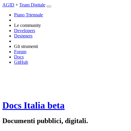
AGID
+
Team Digitale
Piano Triennale
Le community
Developers
Designers
Gli strumenti
Forum
Docs
GitHub
Docs Italia
beta
Documenti pubblici, digitali.