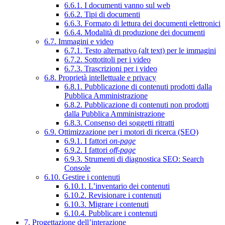
6.6.1. I documenti vanno sul web
6.6.2. Tipi di documenti
6.6.3. Formato di lettura dei documenti elettronici
6.6.4. Modalità di produzione dei documenti
6.7. Immagini e video
6.7.1. Testo alternativo (alt text) per le immagini
6.7.2. Sottotitoli per i video
6.7.3. Trascrizioni per i video
6.8. Proprietà intellettuale e privacy
6.8.1. Pubblicazione di contenuti prodotti dalla
Pubblica Amministrazione
6.8.2. Pubblicazione di contenuti non prodotti
dalla Pubblica Amministrazione
6.8.3. Consenso dei soggetti ritratti
6.9. Ottimizzazione per i motori di ricerca (SEO)
6.9.1. I fattori
on-page
6.9.2. I fattori
off-page
6.9.3. Strumenti di diagnostica SEO: Search
Console
6.10. Gestire i contenuti
6.10.1. L’inventario dei contenuti
6.10.2. Revisionare i contenuti
6.10.3. Migrare i contenuti
6.10.4. Pubblicare i contenuti
7. Progettazione dell’interazione