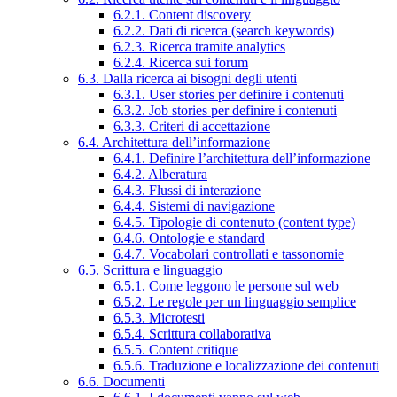
6.2.1. Content discovery
6.2.2. Dati di ricerca (search keywords)
6.2.3. Ricerca tramite analytics
6.2.4. Ricerca sui forum
6.3. Dalla ricerca ai bisogni degli utenti
6.3.1. User stories per definire i contenuti
6.3.2. Job stories per definire i contenuti
6.3.3. Criteri di accettazione
6.4. Architettura dell’informazione
6.4.1. Definire l’architettura dell’informazione
6.4.2. Alberatura
6.4.3. Flussi di interazione
6.4.4. Sistemi di navigazione
6.4.5. Tipologie di contenuto (content type)
6.4.6. Ontologie e standard
6.4.7. Vocabolari controllati e tassonomie
6.5. Scrittura e linguaggio
6.5.1. Come leggono le persone sul web
6.5.2. Le regole per un linguaggio semplice
6.5.3. Microtesti
6.5.4. Scrittura collaborativa
6.5.5. Content critique
6.5.6. Traduzione e localizzazione dei contenuti
6.6. Documenti