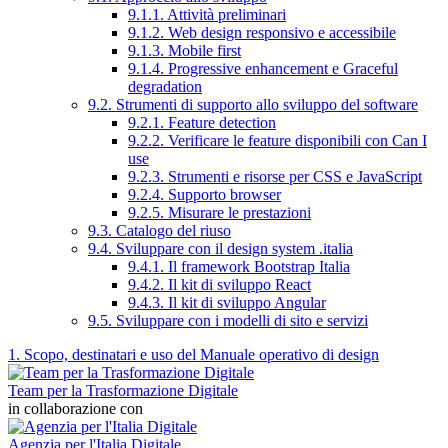
9.1.1. Attività preliminari
9.1.2. Web design responsivo e accessibile
9.1.3. Mobile first
9.1.4. Progressive enhancement e Graceful
degradation
9.2. Strumenti di supporto allo sviluppo del software
9.2.1. Feature detection
9.2.2. Verificare le feature disponibili con Can I
use
9.2.3. Strumenti e risorse per CSS e JavaScript
9.2.4. Supporto browser
9.2.5. Misurare le prestazioni
9.3. Catalogo del riuso
9.4. Sviluppare con il design system .italia
9.4.1. Il framework Bootstrap Italia
9.4.2. Il kit di sviluppo React
9.4.3. Il kit di sviluppo Angular
9.5. Sviluppare con i modelli di sito e servizi
1. Scopo, destinatari e uso del Manuale operativo di design
Team per la Trasformazione Digitale
in collaborazione con
Agenzia per l'Italia Digitale