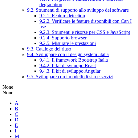
degradation
9.2. Strumenti di supporto allo sviluppo del software
9.2.1. Feature detection
9.2.2. Verificare le feature disponibili con Can I
use
9.2.3. Strumenti e risorse per CSS e JavaScript
9.2.4. Supporto browser
9.2.5. Misurare le prestazioni
9.3. Catalogo del riuso
9.4. Sviluppare con il design system .italia
9.4.1. Il framework Bootstrap Italia
9.4.2. Il kit di sviluppo React
9.4.3. Il kit di sviluppo Angular
9.5. Sviluppare con i modelli di sito e servizi
None
None
A
B
C
D
E
I
M