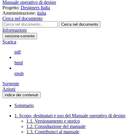
Manuale operativo di design
Progetto:
Designers Italia
Amministrazione:
italia
Cerca nel documento
Cerca nel documento
Informazioni
versione-corrente
Scarica
pdf
html
epub
Sorgente
Azioni
indice dei contenuti
Sommario
1. Scopo, destinatari e uso del Manuale operativo di design
1.1. Versionamento e storico
1.2. Consultazione del manuale
1.3. Contribuisci al manuale