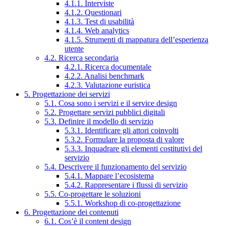
4.1.1. Interviste
4.1.2. Questionari
4.1.3. Test di usabilità
4.1.4. Web analytics
4.1.5. Strumenti di mappatura dell’esperienza
utente
4.2. Ricerca secondaria
4.2.1. Ricerca documentale
4.2.2. Analisi benchmark
4.2.3. Valutazione euristica
5. Progettazione dei servizi
5.1. Cosa sono i servizi e il service design
5.2. Progettare servizi pubblici digitali
5.3. Definire il modello di servizio
5.3.1. Identificare gli attori coinvolti
5.3.2. Formulare la proposta di valore
5.3.3. Inquadrare gli elementi costitutivi del
servizio
5.4. Descrivere il funzionamento del servizio
5.4.1. Mappare l’ecosistema
5.4.2. Rappresentare i flussi di servizio
5.5. Co-progettare le soluzioni
5.5.1. Workshop di co-progettazione
6. Progettazione dei contenuti
6.1. Cos’è il content design