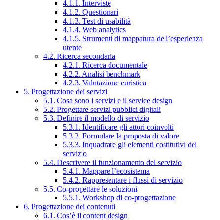
4.1.1. Interviste
4.1.2. Questionari
4.1.3. Test di usabilità
4.1.4. Web analytics
4.1.5. Strumenti di mappatura dell’esperienza
utente
4.2. Ricerca secondaria
4.2.1. Ricerca documentale
4.2.2. Analisi benchmark
4.2.3. Valutazione euristica
5. Progettazione dei servizi
5.1. Cosa sono i servizi e il service design
5.2. Progettare servizi pubblici digitali
5.3. Definire il modello di servizio
5.3.1. Identificare gli attori coinvolti
5.3.2. Formulare la proposta di valore
5.3.3. Inquadrare gli elementi costitutivi del
servizio
5.4. Descrivere il funzionamento del servizio
5.4.1. Mappare l’ecosistema
5.4.2. Rappresentare i flussi di servizio
5.5. Co-progettare le soluzioni
5.5.1. Workshop di co-progettazione
6. Progettazione dei contenuti
6.1. Cos’è il content design