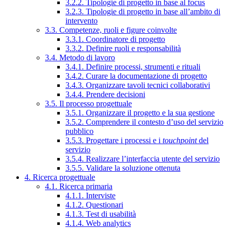
3.2.2. Tipologie di progetto in base al focus
3.2.3. Tipologie di progetto in base all’ambito di
intervento
3.3. Competenze, ruoli e figure coinvolte
3.3.1. Coordinatore di progetto
3.3.2. Definire ruoli e responsabilità
3.4. Metodo di lavoro
3.4.1. Definire processi, strumenti e rituali
3.4.2. Curare la documentazione di progetto
3.4.3. Organizzare tavoli tecnici collaborativi
3.4.4. Prendere decisioni
3.5. Il processo progettuale
3.5.1. Organizzare il progetto e la sua gestione
3.5.2. Comprendere il contesto d’uso del servizio
pubblico
3.5.3. Progettare i processi e i
touchpoint
del
servizio
3.5.4. Realizzare l’interfaccia utente del servizio
3.5.5. Validare la soluzione ottenuta
4. Ricerca progettuale
4.1. Ricerca primaria
4.1.1. Interviste
4.1.2. Questionari
4.1.3. Test di usabilità
4.1.4. Web analytics