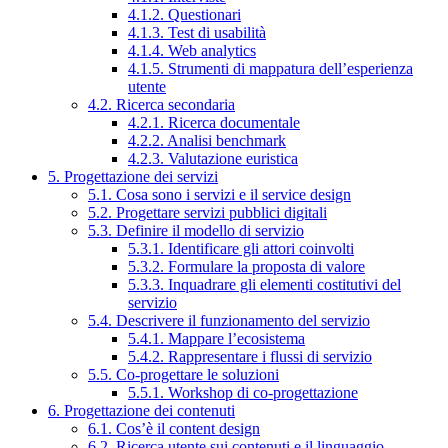
4.1.2. Questionari
4.1.3. Test di usabilità
4.1.4. Web analytics
4.1.5. Strumenti di mappatura dell’esperienza
utente
4.2. Ricerca secondaria
4.2.1. Ricerca documentale
4.2.2. Analisi benchmark
4.2.3. Valutazione euristica
5. Progettazione dei servizi
5.1. Cosa sono i servizi e il service design
5.2. Progettare servizi pubblici digitali
5.3. Definire il modello di servizio
5.3.1. Identificare gli attori coinvolti
5.3.2. Formulare la proposta di valore
5.3.3. Inquadrare gli elementi costitutivi del
servizio
5.4. Descrivere il funzionamento del servizio
5.4.1. Mappare l’ecosistema
5.4.2. Rappresentare i flussi di servizio
5.5. Co-progettare le soluzioni
5.5.1. Workshop di co-progettazione
6. Progettazione dei contenuti
6.1. Cos’è il content design
6.2. Ricerca utente sui contenuti e il linguaggio