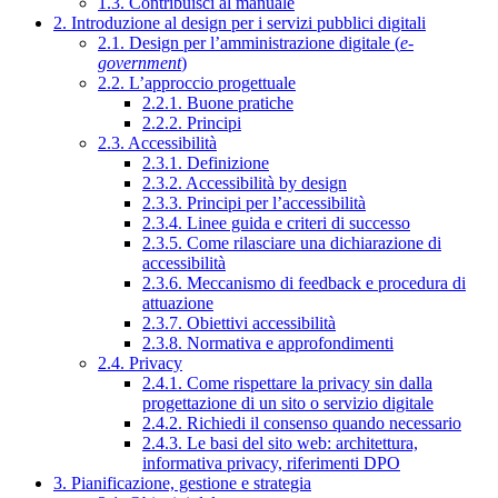
1.3. Contribuisci al manuale
2. Introduzione al design per i servizi pubblici digitali
2.1. Design per l’amministrazione digitale (
e-
government
)
2.2. L’approccio progettuale
2.2.1. Buone pratiche
2.2.2. Principi
2.3. Accessibilità
2.3.1. Definizione
2.3.2. Accessibilità by design
2.3.3. Principi per l’accessibilità
2.3.4. Linee guida e criteri di successo
2.3.5. Come rilasciare una dichiarazione di
accessibilità
2.3.6. Meccanismo di feedback e procedura di
attuazione
2.3.7. Obiettivi accessibilità
2.3.8. Normativa e approfondimenti
2.4. Privacy
2.4.1. Come rispettare la privacy sin dalla
progettazione di un sito o servizio digitale
2.4.2. Richiedi il consenso quando necessario
2.4.3. Le basi del sito web: architettura,
informativa privacy, riferimenti DPO
3. Pianificazione, gestione e strategia