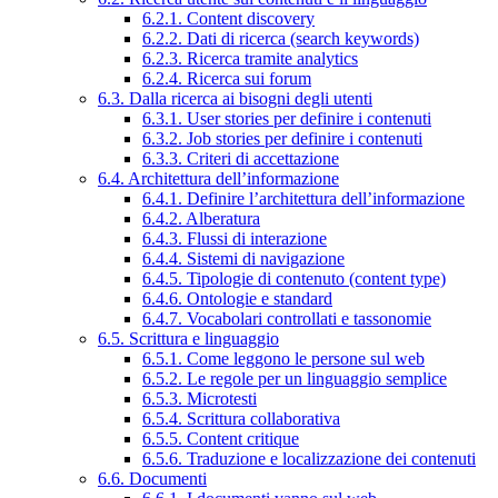
6.2.1. Content discovery
6.2.2. Dati di ricerca (search keywords)
6.2.3. Ricerca tramite analytics
6.2.4. Ricerca sui forum
6.3. Dalla ricerca ai bisogni degli utenti
6.3.1. User stories per definire i contenuti
6.3.2. Job stories per definire i contenuti
6.3.3. Criteri di accettazione
6.4. Architettura dell’informazione
6.4.1. Definire l’architettura dell’informazione
6.4.2. Alberatura
6.4.3. Flussi di interazione
6.4.4. Sistemi di navigazione
6.4.5. Tipologie di contenuto (content type)
6.4.6. Ontologie e standard
6.4.7. Vocabolari controllati e tassonomie
6.5. Scrittura e linguaggio
6.5.1. Come leggono le persone sul web
6.5.2. Le regole per un linguaggio semplice
6.5.3. Microtesti
6.5.4. Scrittura collaborativa
6.5.5. Content critique
6.5.6. Traduzione e localizzazione dei contenuti
6.6. Documenti