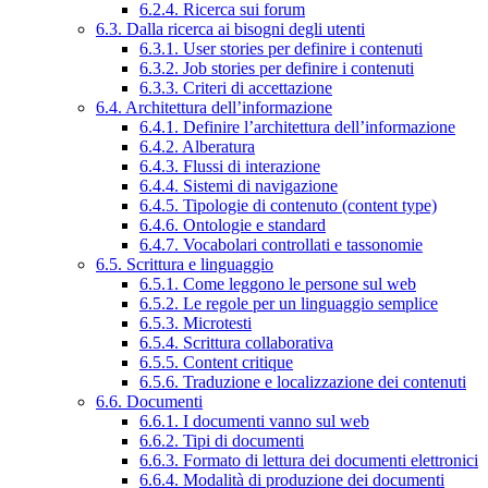
6.2.4. Ricerca sui forum
6.3. Dalla ricerca ai bisogni degli utenti
6.3.1. User stories per definire i contenuti
6.3.2. Job stories per definire i contenuti
6.3.3. Criteri di accettazione
6.4. Architettura dell’informazione
6.4.1. Definire l’architettura dell’informazione
6.4.2. Alberatura
6.4.3. Flussi di interazione
6.4.4. Sistemi di navigazione
6.4.5. Tipologie di contenuto (content type)
6.4.6. Ontologie e standard
6.4.7. Vocabolari controllati e tassonomie
6.5. Scrittura e linguaggio
6.5.1. Come leggono le persone sul web
6.5.2. Le regole per un linguaggio semplice
6.5.3. Microtesti
6.5.4. Scrittura collaborativa
6.5.5. Content critique
6.5.6. Traduzione e localizzazione dei contenuti
6.6. Documenti
6.6.1. I documenti vanno sul web
6.6.2. Tipi di documenti
6.6.3. Formato di lettura dei documenti elettronici
6.6.4. Modalità di produzione dei documenti