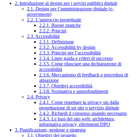
2. Introduzione al design per i servizi pubblici digitali
2.1. Design per l’amministrazione digitale (
e-
government
)
2.2. L’approccio progettuale
2.2.1. Buone pratiche
2.2.2. Principi
2.3. Accessibilità
2.3.1. Definizione
2.3.2. Accessibilità by design
2.3.3. Principi per l’accessibilità
2.3.4. Linee guida e criteri di successo
2.3.5. Come rilasciare una dichiarazione di
accessibilità
2.3.6. Meccanismo di feedback e procedura di
attuazione
2.3.7. Obiettivi accessibilità
2.3.8. Normativa e approfondimenti
2.4. Privacy
2.4.1. Come rispettare la privacy sin dalla
progettazione di un sito o servizio digitale
2.4.2. Richiedi il consenso quando necessario
2.4.3. Le basi del sito web: architettura,
informativa privacy, riferimenti DPO
3. Pianificazione, gestione e strategia
3.1. Obiettivi del progetto