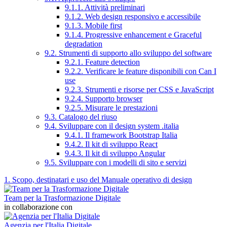
9.1.1. Attività preliminari
9.1.2. Web design responsivo e accessibile
9.1.3. Mobile first
9.1.4. Progressive enhancement e Graceful
degradation
9.2. Strumenti di supporto allo sviluppo del software
9.2.1. Feature detection
9.2.2. Verificare le feature disponibili con Can I
use
9.2.3. Strumenti e risorse per CSS e JavaScript
9.2.4. Supporto browser
9.2.5. Misurare le prestazioni
9.3. Catalogo del riuso
9.4. Sviluppare con il design system .italia
9.4.1. Il framework Bootstrap Italia
9.4.2. Il kit di sviluppo React
9.4.3. Il kit di sviluppo Angular
9.5. Sviluppare con i modelli di sito e servizi
1. Scopo, destinatari e uso del Manuale operativo di design
Team per la Trasformazione Digitale
in collaborazione con
Agenzia per l'Italia Digitale