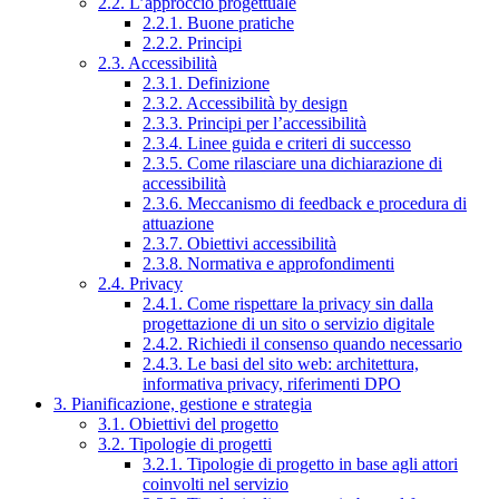
2.2. L’approccio progettuale
2.2.1. Buone pratiche
2.2.2. Principi
2.3. Accessibilità
2.3.1. Definizione
2.3.2. Accessibilità by design
2.3.3. Principi per l’accessibilità
2.3.4. Linee guida e criteri di successo
2.3.5. Come rilasciare una dichiarazione di
accessibilità
2.3.6. Meccanismo di feedback e procedura di
attuazione
2.3.7. Obiettivi accessibilità
2.3.8. Normativa e approfondimenti
2.4. Privacy
2.4.1. Come rispettare la privacy sin dalla
progettazione di un sito o servizio digitale
2.4.2. Richiedi il consenso quando necessario
2.4.3. Le basi del sito web: architettura,
informativa privacy, riferimenti DPO
3. Pianificazione, gestione e strategia
3.1. Obiettivi del progetto
3.2. Tipologie di progetti
3.2.1. Tipologie di progetto in base agli attori
coinvolti nel servizio