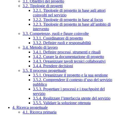
3.1. Obiettivi del progetto
3.2. Tipologie di progetti
3.2.1. Tipologie di progetto in base agli attori
coinvolti nel servizio
3.2.2. Tipologie di progetto in base al focus
3.2.3. Tipologie di progetto in base all’ambito di
intervento
3.3. Competenze, ruoli e figure coinvolte
3.3.1. Coordinatore di progetto
3.3.2. Definire ruoli e responsabilità
3.4. Metodo di lavoro
3.4.1. Definire processi, strumenti e rituali
3.4.2. Curare la documentazione di progetto
3.4.3. Organizzare tavoli tecnici collaborativi
3.4.4. Prendere decisioni
3.5. Il processo progettuale
3.5.1. Organizzare il progetto e la sua gestione
3.5.2. Comprendere il contesto d’uso del servizio
pubblico
3.5.3. Progettare i processi e i
touchpoint
del
servizio
3.5.4. Realizzare l’interfaccia utente del servizio
3.5.5. Validare la soluzione ottenuta
4. Ricerca progettuale
4.1. Ricerca primaria