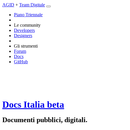
AGID
+
Team Digitale
Piano Triennale
Le community
Developers
Designers
Gli strumenti
Forum
Docs
GitHub
Docs Italia
beta
Documenti pubblici, digitali.