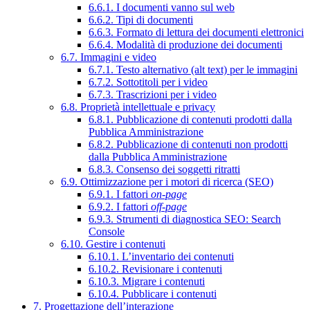
6.6.1. I documenti vanno sul web
6.6.2. Tipi di documenti
6.6.3. Formato di lettura dei documenti elettronici
6.6.4. Modalità di produzione dei documenti
6.7. Immagini e video
6.7.1. Testo alternativo (alt text) per le immagini
6.7.2. Sottotitoli per i video
6.7.3. Trascrizioni per i video
6.8. Proprietà intellettuale e privacy
6.8.1. Pubblicazione di contenuti prodotti dalla
Pubblica Amministrazione
6.8.2. Pubblicazione di contenuti non prodotti
dalla Pubblica Amministrazione
6.8.3. Consenso dei soggetti ritratti
6.9. Ottimizzazione per i motori di ricerca (SEO)
6.9.1. I fattori
on-page
6.9.2. I fattori
off-page
6.9.3. Strumenti di diagnostica SEO: Search
Console
6.10. Gestire i contenuti
6.10.1. L’inventario dei contenuti
6.10.2. Revisionare i contenuti
6.10.3. Migrare i contenuti
6.10.4. Pubblicare i contenuti
7. Progettazione dell’interazione