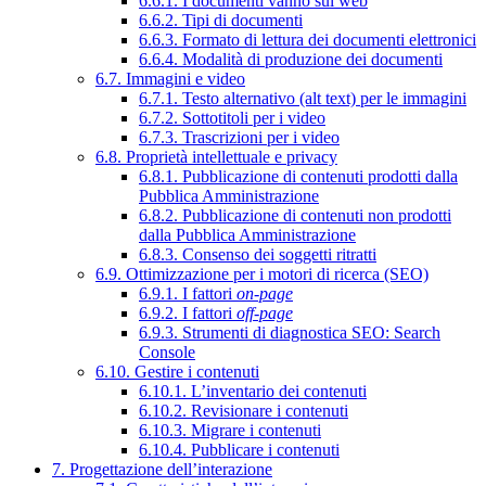
6.6.1. I documenti vanno sul web
6.6.2. Tipi di documenti
6.6.3. Formato di lettura dei documenti elettronici
6.6.4. Modalità di produzione dei documenti
6.7. Immagini e video
6.7.1. Testo alternativo (alt text) per le immagini
6.7.2. Sottotitoli per i video
6.7.3. Trascrizioni per i video
6.8. Proprietà intellettuale e privacy
6.8.1. Pubblicazione di contenuti prodotti dalla
Pubblica Amministrazione
6.8.2. Pubblicazione di contenuti non prodotti
dalla Pubblica Amministrazione
6.8.3. Consenso dei soggetti ritratti
6.9. Ottimizzazione per i motori di ricerca (SEO)
6.9.1. I fattori
on-page
6.9.2. I fattori
off-page
6.9.3. Strumenti di diagnostica SEO: Search
Console
6.10. Gestire i contenuti
6.10.1. L’inventario dei contenuti
6.10.2. Revisionare i contenuti
6.10.3. Migrare i contenuti
6.10.4. Pubblicare i contenuti
7. Progettazione dell’interazione