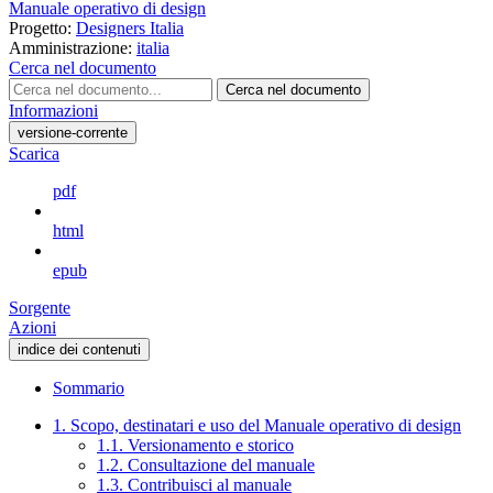
Manuale operativo di design
Progetto:
Designers Italia
Amministrazione:
italia
Cerca nel documento
Cerca nel documento
Informazioni
versione-corrente
Scarica
pdf
html
epub
Sorgente
Azioni
indice dei contenuti
Sommario
1. Scopo, destinatari e uso del Manuale operativo di design
1.1. Versionamento e storico
1.2. Consultazione del manuale
1.3. Contribuisci al manuale