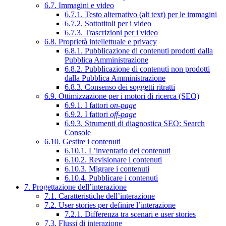
6.7. Immagini e video
6.7.1. Testo alternativo (alt text) per le immagini
6.7.2. Sottotitoli per i video
6.7.3. Trascrizioni per i video
6.8. Proprietà intellettuale e privacy
6.8.1. Pubblicazione di contenuti prodotti dalla
Pubblica Amministrazione
6.8.2. Pubblicazione di contenuti non prodotti
dalla Pubblica Amministrazione
6.8.3. Consenso dei soggetti ritratti
6.9. Ottimizzazione per i motori di ricerca (SEO)
6.9.1. I fattori
on-page
6.9.2. I fattori
off-page
6.9.3. Strumenti di diagnostica SEO: Search
Console
6.10. Gestire i contenuti
6.10.1. L’inventario dei contenuti
6.10.2. Revisionare i contenuti
6.10.3. Migrare i contenuti
6.10.4. Pubblicare i contenuti
7. Progettazione dell’interazione
7.1. Caratteristiche dell’interazione
7.2. User stories per definire l’interazione
7.2.1. Differenza tra scenari e user stories
7.3. Flussi di interazione