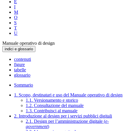
E
I
M
O
S
T
U
Manuale operativo di design
indici e glossario
contenuti
figure
tabelle
glossario
Sommario
1. Scopo, destinatari e uso del Manuale operativo di design
1.1. Versionamento e storico
1.2. Consultazione del manuale
1.3. Contribuisci al manuale
2. Introduzione al design per i servizi pubblici digitali
2.1. Design per l’amministrazione digitale (
e-
government
)