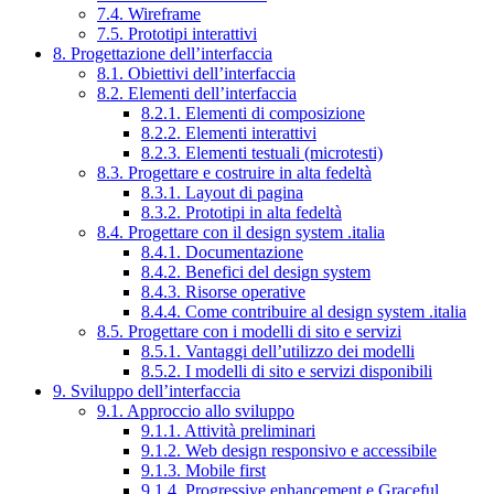
7.4. Wireframe
7.5. Prototipi interattivi
8. Progettazione dell’interfaccia
8.1. Obiettivi dell’interfaccia
8.2. Elementi dell’interfaccia
8.2.1. Elementi di composizione
8.2.2. Elementi interattivi
8.2.3. Elementi testuali (microtesti)
8.3. Progettare e costruire in alta fedeltà
8.3.1. Layout di pagina
8.3.2. Prototipi in alta fedeltà
8.4. Progettare con il design system .italia
8.4.1. Documentazione
8.4.2. Benefici del design system
8.4.3. Risorse operative
8.4.4. Come contribuire al design system .italia
8.5. Progettare con i modelli di sito e servizi
8.5.1. Vantaggi dell’utilizzo dei modelli
8.5.2. I modelli di sito e servizi disponibili
9. Sviluppo dell’interfaccia
9.1. Approccio allo sviluppo
9.1.1. Attività preliminari
9.1.2. Web design responsivo e accessibile
9.1.3. Mobile first
9.1.4. Progressive enhancement e Graceful