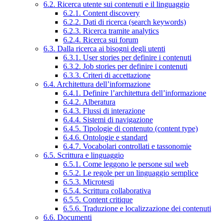
6.2. Ricerca utente sui contenuti e il linguaggio
6.2.1. Content discovery
6.2.2. Dati di ricerca (search keywords)
6.2.3. Ricerca tramite analytics
6.2.4. Ricerca sui forum
6.3. Dalla ricerca ai bisogni degli utenti
6.3.1. User stories per definire i contenuti
6.3.2. Job stories per definire i contenuti
6.3.3. Criteri di accettazione
6.4. Architettura dell’informazione
6.4.1. Definire l’architettura dell’informazione
6.4.2. Alberatura
6.4.3. Flussi di interazione
6.4.4. Sistemi di navigazione
6.4.5. Tipologie di contenuto (content type)
6.4.6. Ontologie e standard
6.4.7. Vocabolari controllati e tassonomie
6.5. Scrittura e linguaggio
6.5.1. Come leggono le persone sul web
6.5.2. Le regole per un linguaggio semplice
6.5.3. Microtesti
6.5.4. Scrittura collaborativa
6.5.5. Content critique
6.5.6. Traduzione e localizzazione dei contenuti
6.6. Documenti