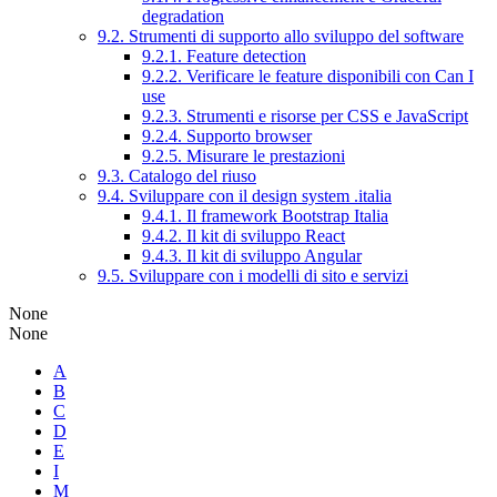
degradation
9.2. Strumenti di supporto allo sviluppo del software
9.2.1. Feature detection
9.2.2. Verificare le feature disponibili con Can I
use
9.2.3. Strumenti e risorse per CSS e JavaScript
9.2.4. Supporto browser
9.2.5. Misurare le prestazioni
9.3. Catalogo del riuso
9.4. Sviluppare con il design system .italia
9.4.1. Il framework Bootstrap Italia
9.4.2. Il kit di sviluppo React
9.4.3. Il kit di sviluppo Angular
9.5. Sviluppare con i modelli di sito e servizi
None
None
A
B
C
D
E
I
M