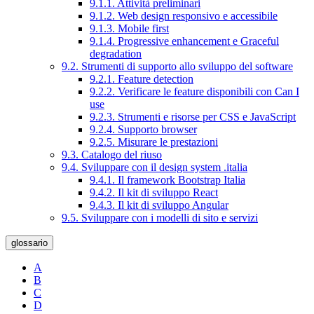
9.1.1. Attività preliminari
9.1.2. Web design responsivo e accessibile
9.1.3. Mobile first
9.1.4. Progressive enhancement e Graceful
degradation
9.2. Strumenti di supporto allo sviluppo del software
9.2.1. Feature detection
9.2.2. Verificare le feature disponibili con Can I
use
9.2.3. Strumenti e risorse per CSS e JavaScript
9.2.4. Supporto browser
9.2.5. Misurare le prestazioni
9.3. Catalogo del riuso
9.4. Sviluppare con il design system .italia
9.4.1. Il framework Bootstrap Italia
9.4.2. Il kit di sviluppo React
9.4.3. Il kit di sviluppo Angular
9.5. Sviluppare con i modelli di sito e servizi
glossario
A
B
C
D