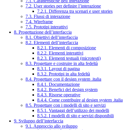
7.1. Caratteristiche dell’interazione
7.2. User stories per definire l’interazione
7.2.1. Differenza tra scenari e user stories
7.3. Flussi di interazione
7.4. Wireframe
7.5. Prototipi interattivi
8. Progettazione dell’interfaccia
8.1. Obiettivi dell’interfaccia
8.2. Elementi dell’interfaccia
8.2.1. Elementi di composizione
8.2.2. Elementi interattivi
8.2.3. Elementi testuali (microtesti)
8.3. Progettare e costruire in alta fedeltà
8.3.1. Layout di pagina
8.3.2. Prototipi in alta fedeltà
8.4. Progettare con il design system .italia
8.4.1. Documentazione
8.4.2. Benefici del design system
8.4.3. Risorse operative
8.4.4. Come contribuire al design system .italia
8.5. Progettare con i modelli di sito e servizi
8.5.1. Vantaggi dell’utilizzo dei modelli
8.5.2. I modelli di sito e servizi disponibili
9. Sviluppo dell’interfaccia
9.1. Approccio allo sviluppo