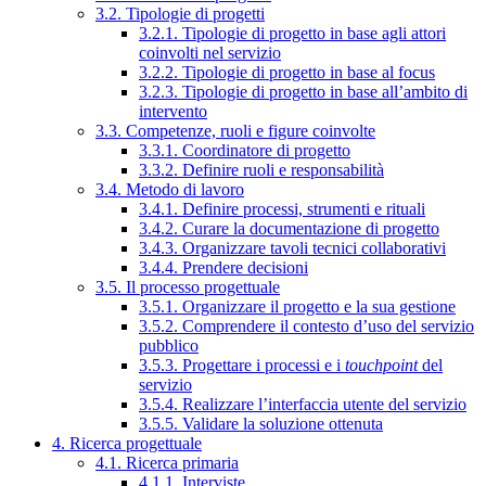
3.2. Tipologie di progetti
3.2.1. Tipologie di progetto in base agli attori
coinvolti nel servizio
3.2.2. Tipologie di progetto in base al focus
3.2.3. Tipologie di progetto in base all’ambito di
intervento
3.3. Competenze, ruoli e figure coinvolte
3.3.1. Coordinatore di progetto
3.3.2. Definire ruoli e responsabilità
3.4. Metodo di lavoro
3.4.1. Definire processi, strumenti e rituali
3.4.2. Curare la documentazione di progetto
3.4.3. Organizzare tavoli tecnici collaborativi
3.4.4. Prendere decisioni
3.5. Il processo progettuale
3.5.1. Organizzare il progetto e la sua gestione
3.5.2. Comprendere il contesto d’uso del servizio
pubblico
3.5.3. Progettare i processi e i
touchpoint
del
servizio
3.5.4. Realizzare l’interfaccia utente del servizio
3.5.5. Validare la soluzione ottenuta
4. Ricerca progettuale
4.1. Ricerca primaria
4.1.1. Interviste