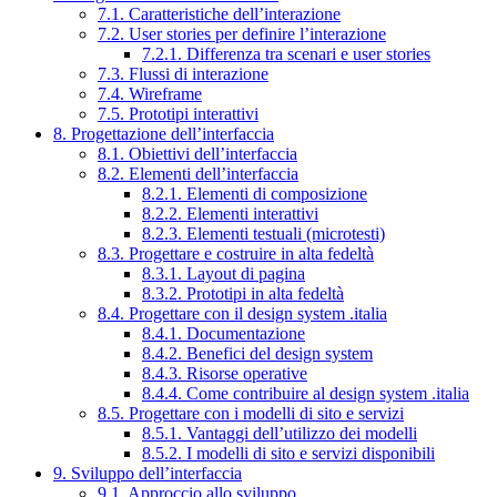
7.1. Caratteristiche dell’interazione
7.2. User stories per definire l’interazione
7.2.1. Differenza tra scenari e user stories
7.3. Flussi di interazione
7.4. Wireframe
7.5. Prototipi interattivi
8. Progettazione dell’interfaccia
8.1. Obiettivi dell’interfaccia
8.2. Elementi dell’interfaccia
8.2.1. Elementi di composizione
8.2.2. Elementi interattivi
8.2.3. Elementi testuali (microtesti)
8.3. Progettare e costruire in alta fedeltà
8.3.1. Layout di pagina
8.3.2. Prototipi in alta fedeltà
8.4. Progettare con il design system .italia
8.4.1. Documentazione
8.4.2. Benefici del design system
8.4.3. Risorse operative
8.4.4. Come contribuire al design system .italia
8.5. Progettare con i modelli di sito e servizi
8.5.1. Vantaggi dell’utilizzo dei modelli
8.5.2. I modelli di sito e servizi disponibili
9. Sviluppo dell’interfaccia
9.1. Approccio allo sviluppo