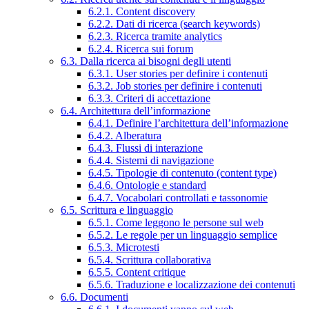
6.2.1. Content discovery
6.2.2. Dati di ricerca (search keywords)
6.2.3. Ricerca tramite analytics
6.2.4. Ricerca sui forum
6.3. Dalla ricerca ai bisogni degli utenti
6.3.1. User stories per definire i contenuti
6.3.2. Job stories per definire i contenuti
6.3.3. Criteri di accettazione
6.4. Architettura dell’informazione
6.4.1. Definire l’architettura dell’informazione
6.4.2. Alberatura
6.4.3. Flussi di interazione
6.4.4. Sistemi di navigazione
6.4.5. Tipologie di contenuto (content type)
6.4.6. Ontologie e standard
6.4.7. Vocabolari controllati e tassonomie
6.5. Scrittura e linguaggio
6.5.1. Come leggono le persone sul web
6.5.2. Le regole per un linguaggio semplice
6.5.3. Microtesti
6.5.4. Scrittura collaborativa
6.5.5. Content critique
6.5.6. Traduzione e localizzazione dei contenuti
6.6. Documenti