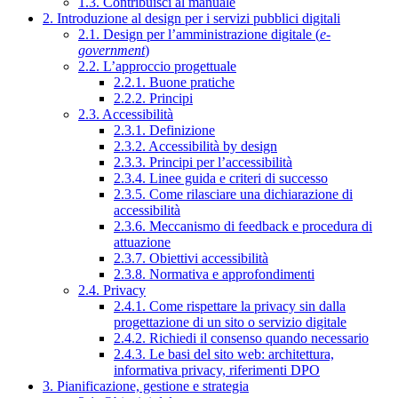
1.3. Contribuisci al manuale
2. Introduzione al design per i servizi pubblici digitali
2.1. Design per l’amministrazione digitale (
e-
government
)
2.2. L’approccio progettuale
2.2.1. Buone pratiche
2.2.2. Principi
2.3. Accessibilità
2.3.1. Definizione
2.3.2. Accessibilità by design
2.3.3. Principi per l’accessibilità
2.3.4. Linee guida e criteri di successo
2.3.5. Come rilasciare una dichiarazione di
accessibilità
2.3.6. Meccanismo di feedback e procedura di
attuazione
2.3.7. Obiettivi accessibilità
2.3.8. Normativa e approfondimenti
2.4. Privacy
2.4.1. Come rispettare la privacy sin dalla
progettazione di un sito o servizio digitale
2.4.2. Richiedi il consenso quando necessario
2.4.3. Le basi del sito web: architettura,
informativa privacy, riferimenti DPO
3. Pianificazione, gestione e strategia