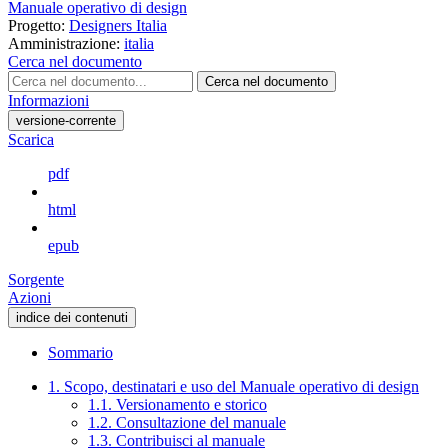
Manuale operativo di design
Progetto:
Designers Italia
Amministrazione:
italia
Cerca nel documento
Cerca nel documento
Informazioni
versione-corrente
Scarica
pdf
html
epub
Sorgente
Azioni
indice dei contenuti
Sommario
1. Scopo, destinatari e uso del Manuale operativo di design
1.1. Versionamento e storico
1.2. Consultazione del manuale
1.3. Contribuisci al manuale