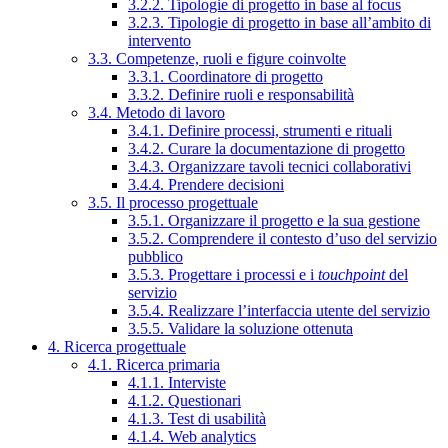
3.2.2. Tipologie di progetto in base al focus
3.2.3. Tipologie di progetto in base all’ambito di
intervento
3.3. Competenze, ruoli e figure coinvolte
3.3.1. Coordinatore di progetto
3.3.2. Definire ruoli e responsabilità
3.4. Metodo di lavoro
3.4.1. Definire processi, strumenti e rituali
3.4.2. Curare la documentazione di progetto
3.4.3. Organizzare tavoli tecnici collaborativi
3.4.4. Prendere decisioni
3.5. Il processo progettuale
3.5.1. Organizzare il progetto e la sua gestione
3.5.2. Comprendere il contesto d’uso del servizio
pubblico
3.5.3. Progettare i processi e i
touchpoint
del
servizio
3.5.4. Realizzare l’interfaccia utente del servizio
3.5.5. Validare la soluzione ottenuta
4. Ricerca progettuale
4.1. Ricerca primaria
4.1.1. Interviste
4.1.2. Questionari
4.1.3. Test di usabilità
4.1.4. Web analytics