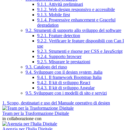
9.1.1. Attività preliminari
9.1.2. Web design responsivo e accessibile
9.1.3. Mobile first
9.1.4. Progressive enhancement e Graceful
degradation
9.2. Strumenti di supporto allo sviluppo del software
9.2.1. Feature detection
9.2.2. Verificare le feature disponibili con Can I
use
9.2.3. Strumenti e risorse per CSS e JavaScript
9.2.4. Supporto browser
9.2.5. Misurare le prestazioni
9.3. Catalogo del riuso
9.4. Sviluppare con il design system .italia
9.4.1. Il framework Bootstrap Italia
9.4.2. Il kit di sviluppo React
9.4.3. Il kit di sviluppo Angular
9.5. Sviluppare con i modelli di sito e servizi
1. Scopo, destinatari e uso del Manuale operativo di design
Team per la Trasformazione Digitale
in collaborazione con
Agenzia per l'Italia Digitale