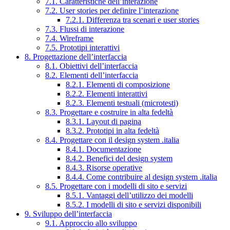
7.1. Caratteristiche dell’interazione
7.2. User stories per definire l’interazione
7.2.1. Differenza tra scenari e user stories
7.3. Flussi di interazione
7.4. Wireframe
7.5. Prototipi interattivi
8. Progettazione dell’interfaccia
8.1. Obiettivi dell’interfaccia
8.2. Elementi dell’interfaccia
8.2.1. Elementi di composizione
8.2.2. Elementi interattivi
8.2.3. Elementi testuali (microtesti)
8.3. Progettare e costruire in alta fedeltà
8.3.1. Layout di pagina
8.3.2. Prototipi in alta fedeltà
8.4. Progettare con il design system .italia
8.4.1. Documentazione
8.4.2. Benefici del design system
8.4.3. Risorse operative
8.4.4. Come contribuire al design system .italia
8.5. Progettare con i modelli di sito e servizi
8.5.1. Vantaggi dell’utilizzo dei modelli
8.5.2. I modelli di sito e servizi disponibili
9. Sviluppo dell’interfaccia
9.1. Approccio allo sviluppo