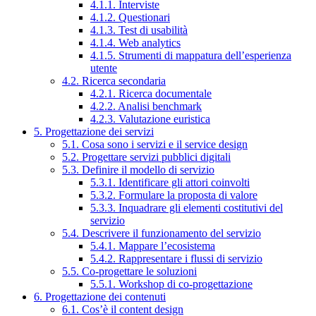
4.1.1. Interviste
4.1.2. Questionari
4.1.3. Test di usabilità
4.1.4. Web analytics
4.1.5. Strumenti di mappatura dell’esperienza
utente
4.2. Ricerca secondaria
4.2.1. Ricerca documentale
4.2.2. Analisi benchmark
4.2.3. Valutazione euristica
5. Progettazione dei servizi
5.1. Cosa sono i servizi e il service design
5.2. Progettare servizi pubblici digitali
5.3. Definire il modello di servizio
5.3.1. Identificare gli attori coinvolti
5.3.2. Formulare la proposta di valore
5.3.3. Inquadrare gli elementi costitutivi del
servizio
5.4. Descrivere il funzionamento del servizio
5.4.1. Mappare l’ecosistema
5.4.2. Rappresentare i flussi di servizio
5.5. Co-progettare le soluzioni
5.5.1. Workshop di co-progettazione
6. Progettazione dei contenuti
6.1. Cos’è il content design