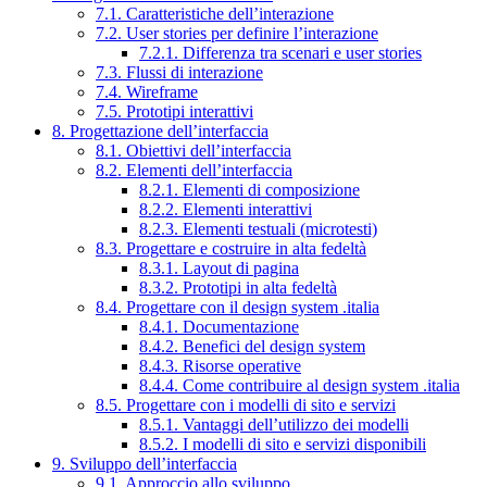
7.1. Caratteristiche dell’interazione
7.2. User stories per definire l’interazione
7.2.1. Differenza tra scenari e user stories
7.3. Flussi di interazione
7.4. Wireframe
7.5. Prototipi interattivi
8. Progettazione dell’interfaccia
8.1. Obiettivi dell’interfaccia
8.2. Elementi dell’interfaccia
8.2.1. Elementi di composizione
8.2.2. Elementi interattivi
8.2.3. Elementi testuali (microtesti)
8.3. Progettare e costruire in alta fedeltà
8.3.1. Layout di pagina
8.3.2. Prototipi in alta fedeltà
8.4. Progettare con il design system .italia
8.4.1. Documentazione
8.4.2. Benefici del design system
8.4.3. Risorse operative
8.4.4. Come contribuire al design system .italia
8.5. Progettare con i modelli di sito e servizi
8.5.1. Vantaggi dell’utilizzo dei modelli
8.5.2. I modelli di sito e servizi disponibili
9. Sviluppo dell’interfaccia
9.1. Approccio allo sviluppo