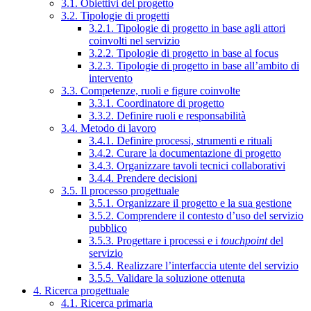
3.1. Obiettivi del progetto
3.2. Tipologie di progetti
3.2.1. Tipologie di progetto in base agli attori
coinvolti nel servizio
3.2.2. Tipologie di progetto in base al focus
3.2.3. Tipologie di progetto in base all’ambito di
intervento
3.3. Competenze, ruoli e figure coinvolte
3.3.1. Coordinatore di progetto
3.3.2. Definire ruoli e responsabilità
3.4. Metodo di lavoro
3.4.1. Definire processi, strumenti e rituali
3.4.2. Curare la documentazione di progetto
3.4.3. Organizzare tavoli tecnici collaborativi
3.4.4. Prendere decisioni
3.5. Il processo progettuale
3.5.1. Organizzare il progetto e la sua gestione
3.5.2. Comprendere il contesto d’uso del servizio
pubblico
3.5.3. Progettare i processi e i
touchpoint
del
servizio
3.5.4. Realizzare l’interfaccia utente del servizio
3.5.5. Validare la soluzione ottenuta
4. Ricerca progettuale
4.1. Ricerca primaria