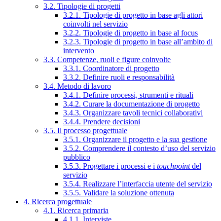
3.2. Tipologie di progetti
3.2.1. Tipologie di progetto in base agli attori
coinvolti nel servizio
3.2.2. Tipologie di progetto in base al focus
3.2.3. Tipologie di progetto in base all’ambito di
intervento
3.3. Competenze, ruoli e figure coinvolte
3.3.1. Coordinatore di progetto
3.3.2. Definire ruoli e responsabilità
3.4. Metodo di lavoro
3.4.1. Definire processi, strumenti e rituali
3.4.2. Curare la documentazione di progetto
3.4.3. Organizzare tavoli tecnici collaborativi
3.4.4. Prendere decisioni
3.5. Il processo progettuale
3.5.1. Organizzare il progetto e la sua gestione
3.5.2. Comprendere il contesto d’uso del servizio
pubblico
3.5.3. Progettare i processi e i
touchpoint
del
servizio
3.5.4. Realizzare l’interfaccia utente del servizio
3.5.5. Validare la soluzione ottenuta
4. Ricerca progettuale
4.1. Ricerca primaria
4.1.1. Interviste