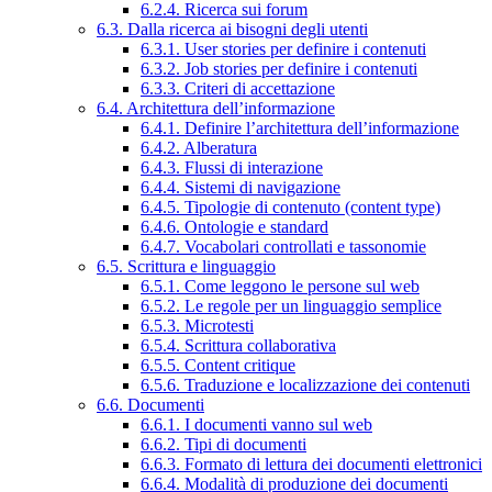
6.2.4. Ricerca sui forum
6.3. Dalla ricerca ai bisogni degli utenti
6.3.1. User stories per definire i contenuti
6.3.2. Job stories per definire i contenuti
6.3.3. Criteri di accettazione
6.4. Architettura dell’informazione
6.4.1. Definire l’architettura dell’informazione
6.4.2. Alberatura
6.4.3. Flussi di interazione
6.4.4. Sistemi di navigazione
6.4.5. Tipologie di contenuto (content type)
6.4.6. Ontologie e standard
6.4.7. Vocabolari controllati e tassonomie
6.5. Scrittura e linguaggio
6.5.1. Come leggono le persone sul web
6.5.2. Le regole per un linguaggio semplice
6.5.3. Microtesti
6.5.4. Scrittura collaborativa
6.5.5. Content critique
6.5.6. Traduzione e localizzazione dei contenuti
6.6. Documenti
6.6.1. I documenti vanno sul web
6.6.2. Tipi di documenti
6.6.3. Formato di lettura dei documenti elettronici
6.6.4. Modalità di produzione dei documenti