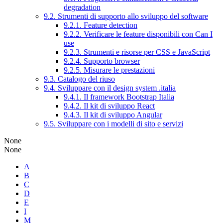
degradation
9.2. Strumenti di supporto allo sviluppo del software
9.2.1. Feature detection
9.2.2. Verificare le feature disponibili con Can I
use
9.2.3. Strumenti e risorse per CSS e JavaScript
9.2.4. Supporto browser
9.2.5. Misurare le prestazioni
9.3. Catalogo del riuso
9.4. Sviluppare con il design system .italia
9.4.1. Il framework Bootstrap Italia
9.4.2. Il kit di sviluppo React
9.4.3. Il kit di sviluppo Angular
9.5. Sviluppare con i modelli di sito e servizi
None
None
A
B
C
D
E
I
M