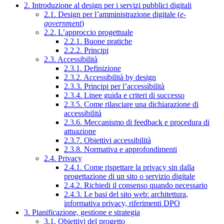
2. Introduzione al design per i servizi pubblici digitali
2.1. Design per l’amministrazione digitale (
e-
government
)
2.2. L’approccio progettuale
2.2.1. Buone pratiche
2.2.2. Principi
2.3. Accessibilità
2.3.1. Definizione
2.3.2. Accessibilità by design
2.3.3. Principi per l’accessibilità
2.3.4. Linee guida e criteri di successo
2.3.5. Come rilasciare una dichiarazione di
accessibilità
2.3.6. Meccanismo di feedback e procedura di
attuazione
2.3.7. Obiettivi accessibilità
2.3.8. Normativa e approfondimenti
2.4. Privacy
2.4.1. Come rispettare la privacy sin dalla
progettazione di un sito o servizio digitale
2.4.2. Richiedi il consenso quando necessario
2.4.3. Le basi del sito web: architettura,
informativa privacy, riferimenti DPO
3. Pianificazione, gestione e strategia
3.1. Obiettivi del progetto