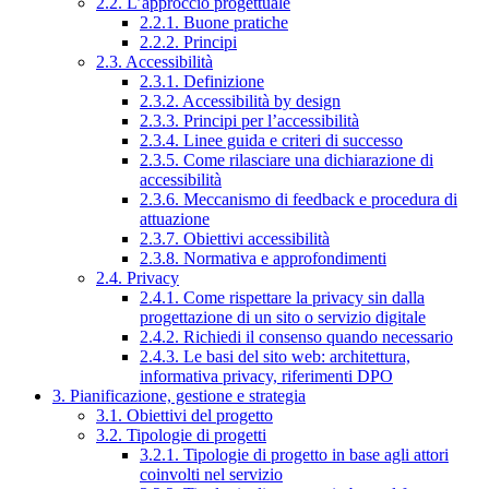
2.2. L’approccio progettuale
2.2.1. Buone pratiche
2.2.2. Principi
2.3. Accessibilità
2.3.1. Definizione
2.3.2. Accessibilità by design
2.3.3. Principi per l’accessibilità
2.3.4. Linee guida e criteri di successo
2.3.5. Come rilasciare una dichiarazione di
accessibilità
2.3.6. Meccanismo di feedback e procedura di
attuazione
2.3.7. Obiettivi accessibilità
2.3.8. Normativa e approfondimenti
2.4. Privacy
2.4.1. Come rispettare la privacy sin dalla
progettazione di un sito o servizio digitale
2.4.2. Richiedi il consenso quando necessario
2.4.3. Le basi del sito web: architettura,
informativa privacy, riferimenti DPO
3. Pianificazione, gestione e strategia
3.1. Obiettivi del progetto
3.2. Tipologie di progetti
3.2.1. Tipologie di progetto in base agli attori
coinvolti nel servizio