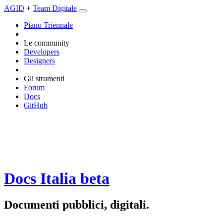
AGID
+
Team Digitale
Piano Triennale
Le community
Developers
Designers
Gli strumenti
Forum
Docs
GitHub
Docs Italia
beta
Documenti pubblici, digitali.