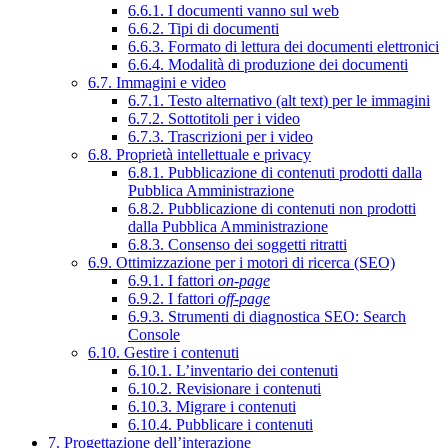
6.6.1. I documenti vanno sul web
6.6.2. Tipi di documenti
6.6.3. Formato di lettura dei documenti elettronici
6.6.4. Modalità di produzione dei documenti
6.7. Immagini e video
6.7.1. Testo alternativo (alt text) per le immagini
6.7.2. Sottotitoli per i video
6.7.3. Trascrizioni per i video
6.8. Proprietà intellettuale e privacy
6.8.1. Pubblicazione di contenuti prodotti dalla
Pubblica Amministrazione
6.8.2. Pubblicazione di contenuti non prodotti
dalla Pubblica Amministrazione
6.8.3. Consenso dei soggetti ritratti
6.9. Ottimizzazione per i motori di ricerca (SEO)
6.9.1. I fattori
on-page
6.9.2. I fattori
off-page
6.9.3. Strumenti di diagnostica SEO: Search
Console
6.10. Gestire i contenuti
6.10.1. L’inventario dei contenuti
6.10.2. Revisionare i contenuti
6.10.3. Migrare i contenuti
6.10.4. Pubblicare i contenuti
7. Progettazione dell’interazione