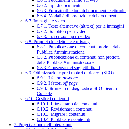
6.6.1. I documenti vanno sul web
6.6.2. Tipi di documenti
6.6.3. Formato di lettura dei documenti elettronici
6.6.4. Modalità di produzione dei documenti
6.7. Immagini e video
6.7.1. Testo alternativo (alt text) per le immagini
6.7.2. Sottotitoli per i video
6.7.3. Trascrizioni per i video
6.8. Proprietà intellettuale e privacy
6.8.1. Pubblicazione di contenuti prodotti dalla
Pubblica Amministrazione
6.8.2. Pubblicazione di contenuti non prodotti
dalla Pubblica Amministrazione
6.8.3. Consenso dei soggetti ritratti
6.9. Ottimizzazione per i motori di ricerca (SEO)
6.9.1. I fattori
on-page
6.9.2. I fattori
off-page
6.9.3. Strumenti di diagnostica SEO: Search
Console
6.10. Gestire i contenuti
6.10.1. L’inventario dei contenuti
6.10.2. Revisionare i contenuti
6.10.3. Migrare i contenuti
6.10.4. Pubblicare i contenuti
7. Progettazione dell’interazione