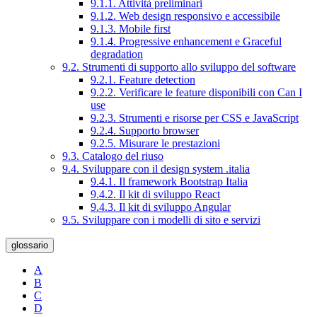
9.1.1. Attività preliminari
9.1.2. Web design responsivo e accessibile
9.1.3. Mobile first
9.1.4. Progressive enhancement e Graceful
degradation
9.2. Strumenti di supporto allo sviluppo del software
9.2.1. Feature detection
9.2.2. Verificare le feature disponibili con Can I
use
9.2.3. Strumenti e risorse per CSS e JavaScript
9.2.4. Supporto browser
9.2.5. Misurare le prestazioni
9.3. Catalogo del riuso
9.4. Sviluppare con il design system .italia
9.4.1. Il framework Bootstrap Italia
9.4.2. Il kit di sviluppo React
9.4.3. Il kit di sviluppo Angular
9.5. Sviluppare con i modelli di sito e servizi
glossario
A
B
C
D