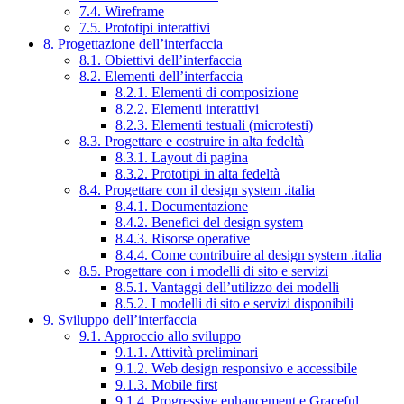
7.4. Wireframe
7.5. Prototipi interattivi
8. Progettazione dell’interfaccia
8.1. Obiettivi dell’interfaccia
8.2. Elementi dell’interfaccia
8.2.1. Elementi di composizione
8.2.2. Elementi interattivi
8.2.3. Elementi testuali (microtesti)
8.3. Progettare e costruire in alta fedeltà
8.3.1. Layout di pagina
8.3.2. Prototipi in alta fedeltà
8.4. Progettare con il design system .italia
8.4.1. Documentazione
8.4.2. Benefici del design system
8.4.3. Risorse operative
8.4.4. Come contribuire al design system .italia
8.5. Progettare con i modelli di sito e servizi
8.5.1. Vantaggi dell’utilizzo dei modelli
8.5.2. I modelli di sito e servizi disponibili
9. Sviluppo dell’interfaccia
9.1. Approccio allo sviluppo
9.1.1. Attività preliminari
9.1.2. Web design responsivo e accessibile
9.1.3. Mobile first
9.1.4. Progressive enhancement e Graceful