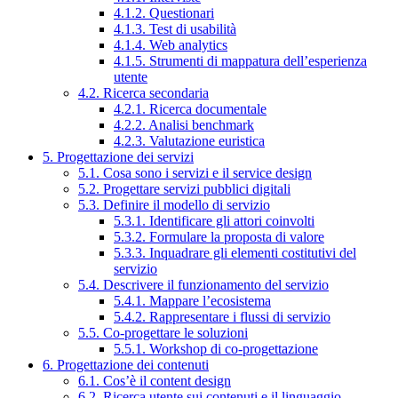
4.1.2. Questionari
4.1.3. Test di usabilità
4.1.4. Web analytics
4.1.5. Strumenti di mappatura dell’esperienza
utente
4.2. Ricerca secondaria
4.2.1. Ricerca documentale
4.2.2. Analisi benchmark
4.2.3. Valutazione euristica
5. Progettazione dei servizi
5.1. Cosa sono i servizi e il service design
5.2. Progettare servizi pubblici digitali
5.3. Definire il modello di servizio
5.3.1. Identificare gli attori coinvolti
5.3.2. Formulare la proposta di valore
5.3.3. Inquadrare gli elementi costitutivi del
servizio
5.4. Descrivere il funzionamento del servizio
5.4.1. Mappare l’ecosistema
5.4.2. Rappresentare i flussi di servizio
5.5. Co-progettare le soluzioni
5.5.1. Workshop di co-progettazione
6. Progettazione dei contenuti
6.1. Cos’è il content design
6.2. Ricerca utente sui contenuti e il linguaggio