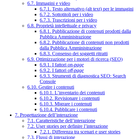
6.7. Immagini e video
6.7.1. Testo alternativo (alt text) per le immagini
6.7.2. Sottotitoli per i video
6.7.3. Trascrizioni per i video
6.8. Proprietà intellettuale e privacy
6.8.1. Pubblicazione di contenuti prodotti dalla
Pubblica Amministrazione
6.8.2. Pubblicazione di contenuti non prodotti
dalla Pubblica Amministrazione
6.8.3. Consenso dei soggetti ritratti
6.9. Ottimizzazione per i motori di ricerca (SEO)
6.9.1. I fattori
on-page
6.9.2. I fattori
off-page
6.9.3. Strumenti di diagnostica SEO: Search
Console
6.10. Gestire i contenuti
6.10.1. L’inventario dei contenuti
6.10.2. Revisionare i contenuti
6.10.3. Migrare i contenuti
6.10.4. Pubblicare i contenuti
7. Progettazione dell’interazione
7.1. Caratteristiche dell’interazione
7.2. User stories per definire l’interazione
7.2.1. Differenza tra scenari e user stories
7.3. Flussi di interazione