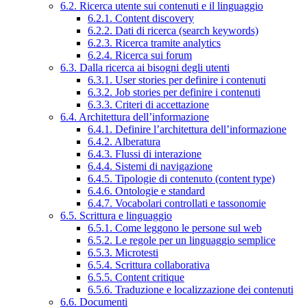
6.2. Ricerca utente sui contenuti e il linguaggio
6.2.1. Content discovery
6.2.2. Dati di ricerca (search keywords)
6.2.3. Ricerca tramite analytics
6.2.4. Ricerca sui forum
6.3. Dalla ricerca ai bisogni degli utenti
6.3.1. User stories per definire i contenuti
6.3.2. Job stories per definire i contenuti
6.3.3. Criteri di accettazione
6.4. Architettura dell’informazione
6.4.1. Definire l’architettura dell’informazione
6.4.2. Alberatura
6.4.3. Flussi di interazione
6.4.4. Sistemi di navigazione
6.4.5. Tipologie di contenuto (content type)
6.4.6. Ontologie e standard
6.4.7. Vocabolari controllati e tassonomie
6.5. Scrittura e linguaggio
6.5.1. Come leggono le persone sul web
6.5.2. Le regole per un linguaggio semplice
6.5.3. Microtesti
6.5.4. Scrittura collaborativa
6.5.5. Content critique
6.5.6. Traduzione e localizzazione dei contenuti
6.6. Documenti