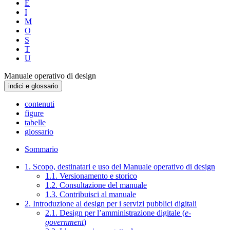
E
I
M
O
S
T
U
Manuale operativo di design
indici e glossario
contenuti
figure
tabelle
glossario
Sommario
1. Scopo, destinatari e uso del Manuale operativo di design
1.1. Versionamento e storico
1.2. Consultazione del manuale
1.3. Contribuisci al manuale
2. Introduzione al design per i servizi pubblici digitali
2.1. Design per l’amministrazione digitale (
e-
government
)