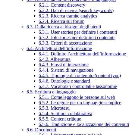
6.2.1. Content discovery
6.2.2. Dati di ricerca (search keywords)
6.2.3. Ricerca tramite analytics
6.2.4. Ricerca sui forum
6.3. Dalla ricerca ai bisogni degli utenti
6.3.1. User stories per definire i contenuti
6.3.2. Job stories per definire i contenuti
6.3.3. Criteri di accettazione
6.4. Architettura dell’informazione
6.4.1. Definire l’architettura dell’informazione
6.4.2. Alberatura
6.4.3. Flussi di interazione
6.4.4. Sistemi di navigazione
6.4.5. Tipologie di contenuto (content type)
6.4.6. Ontologie e standard
6.4.7. Vocabolari controllati e tassonomie
6.5. Scrittura e linguaggio
6.5.1. Come leggono le persone sul web
6.5.2. Le regole per un linguaggio semplice
6.5.3. Microtesti
6.5.4. Scrittura collaborativa
6.5.5. Content critique
6.5.6. Traduzione e localizzazione dei contenuti
6.6. Documenti