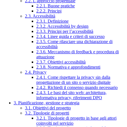
2.2. L’approccio progettuale
2.2.1. Buone pratiche
2.2.2. Principi
2.3. Accessibilità
2.3.1. Definizione
2.3.2. Accessibilità by design
2.3.3. Principi per l’accessibilità
2.3.4. Linee guida e criteri di successo
2.3.5. Come rilasciare una dichiarazione di
accessibilità
2.3.6. Meccanismo di feedback e procedura di
attuazione
2.3.7. Obiettivi accessibilità
2.3.8. Normativa e approfondimenti
2.4. Privacy
2.4.1. Come rispettare la privacy sin dalla
progettazione di un sito o servizio digitale
2.4.2. Richiedi il consenso quando necessario
2.4.3. Le basi del sito web: architettura,
informativa privacy, riferimenti DPO
3. Pianificazione, gestione e strategia
3.1. Obiettivi del progetto
3.2. Tipologie di progetti
3.2.1. Tipologie di progetto in base agli attori
coinvolti nel servizio