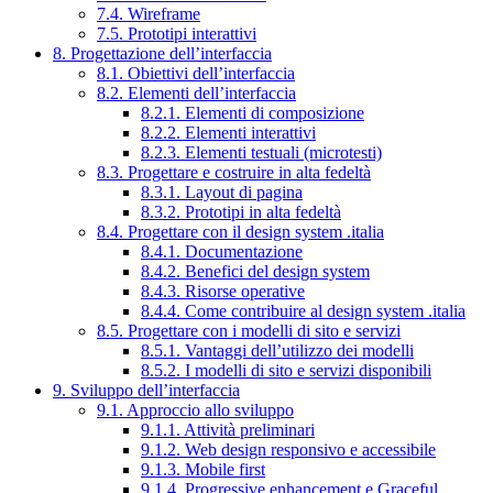
7.4. Wireframe
7.5. Prototipi interattivi
8. Progettazione dell’interfaccia
8.1. Obiettivi dell’interfaccia
8.2. Elementi dell’interfaccia
8.2.1. Elementi di composizione
8.2.2. Elementi interattivi
8.2.3. Elementi testuali (microtesti)
8.3. Progettare e costruire in alta fedeltà
8.3.1. Layout di pagina
8.3.2. Prototipi in alta fedeltà
8.4. Progettare con il design system .italia
8.4.1. Documentazione
8.4.2. Benefici del design system
8.4.3. Risorse operative
8.4.4. Come contribuire al design system .italia
8.5. Progettare con i modelli di sito e servizi
8.5.1. Vantaggi dell’utilizzo dei modelli
8.5.2. I modelli di sito e servizi disponibili
9. Sviluppo dell’interfaccia
9.1. Approccio allo sviluppo
9.1.1. Attività preliminari
9.1.2. Web design responsivo e accessibile
9.1.3. Mobile first
9.1.4. Progressive enhancement e Graceful