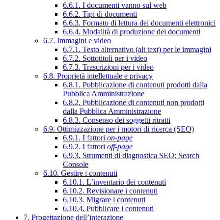
6.6.1. I documenti vanno sul web
6.6.2. Tipi di documenti
6.6.3. Formato di lettura dei documenti elettronici
6.6.4. Modalità di produzione dei documenti
6.7. Immagini e video
6.7.1. Testo alternativo (alt text) per le immagini
6.7.2. Sottotitoli per i video
6.7.3. Trascrizioni per i video
6.8. Proprietà intellettuale e privacy
6.8.1. Pubblicazione di contenuti prodotti dalla
Pubblica Amministrazione
6.8.2. Pubblicazione di contenuti non prodotti
dalla Pubblica Amministrazione
6.8.3. Consenso dei soggetti ritratti
6.9. Ottimizzazione per i motori di ricerca (SEO)
6.9.1. I fattori
on-page
6.9.2. I fattori
off-page
6.9.3. Strumenti di diagnostica SEO: Search
Console
6.10. Gestire i contenuti
6.10.1. L’inventario dei contenuti
6.10.2. Revisionare i contenuti
6.10.3. Migrare i contenuti
6.10.4. Pubblicare i contenuti
7. Progettazione dell’interazione