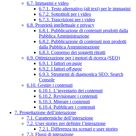
6.7. Immagini e video
6.7.1. Testo alternativo (alt text) per le immagini
6.7.2. Sottotitoli per i video
6.7.3. Trascrizioni per i video
6.8. Proprietà intellettuale e privacy
6.8.1. Pubblicazione di contenuti prodotti dalla
Pubblica Amministrazione
6.8.2. Pubblicazione di contenuti non prodotti
dalla Pubblica Amministrazione
6.8.3. Consenso dei soggetti ritratti
6.9. Ottimizzazione per i motori di ricerca (SEO)
6.9.1. I fattori
on-page
6.9.2. I fattori
off-page
6.9.3. Strumenti di diagnostica SEO: Search
Console
6.10. Gestire i contenuti
6.10.1. L’inventario dei contenuti
6.10.2. Revisionare i contenuti
6.10.3. Migrare i contenuti
6.10.4. Pubblicare i contenuti
7. Progettazione dell’interazione
7.1. Caratteristiche dell’interazione
7.2. User stories per definire l’interazione
7.2.1. Differenza tra scenari e user stories
7.3. Flussi di interazione