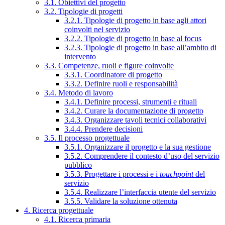
3.1. Obiettivi del progetto
3.2. Tipologie di progetti
3.2.1. Tipologie di progetto in base agli attori
coinvolti nel servizio
3.2.2. Tipologie di progetto in base al focus
3.2.3. Tipologie di progetto in base all’ambito di
intervento
3.3. Competenze, ruoli e figure coinvolte
3.3.1. Coordinatore di progetto
3.3.2. Definire ruoli e responsabilità
3.4. Metodo di lavoro
3.4.1. Definire processi, strumenti e rituali
3.4.2. Curare la documentazione di progetto
3.4.3. Organizzare tavoli tecnici collaborativi
3.4.4. Prendere decisioni
3.5. Il processo progettuale
3.5.1. Organizzare il progetto e la sua gestione
3.5.2. Comprendere il contesto d’uso del servizio
pubblico
3.5.3. Progettare i processi e i
touchpoint
del
servizio
3.5.4. Realizzare l’interfaccia utente del servizio
3.5.5. Validare la soluzione ottenuta
4. Ricerca progettuale
4.1. Ricerca primaria