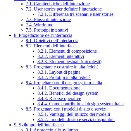
7.1. Caratteristiche dell’interazione
7.2. User stories per definire l’interazione
7.2.1. Differenza tra scenari e user stories
7.3. Flussi di interazione
7.4. Wireframe
7.5. Prototipi interattivi
8. Progettazione dell’interfaccia
8.1. Obiettivi dell’interfaccia
8.2. Elementi dell’interfaccia
8.2.1. Elementi di composizione
8.2.2. Elementi interattivi
8.2.3. Elementi testuali (microtesti)
8.3. Progettare e costruire in alta fedeltà
8.3.1. Layout di pagina
8.3.2. Prototipi in alta fedeltà
8.4. Progettare con il design system .italia
8.4.1. Documentazione
8.4.2. Benefici del design system
8.4.3. Risorse operative
8.4.4. Come contribuire al design system .italia
8.5. Progettare con i modelli di sito e servizi
8.5.1. Vantaggi dell’utilizzo dei modelli
8.5.2. I modelli di sito e servizi disponibili
9. Sviluppo dell’interfaccia
9.1. Approccio allo sviluppo