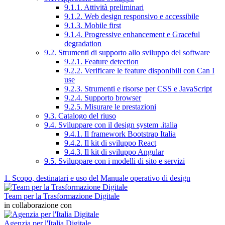
9.1.1. Attività preliminari
9.1.2. Web design responsivo e accessibile
9.1.3. Mobile first
9.1.4. Progressive enhancement e Graceful
degradation
9.2. Strumenti di supporto allo sviluppo del software
9.2.1. Feature detection
9.2.2. Verificare le feature disponibili con Can I
use
9.2.3. Strumenti e risorse per CSS e JavaScript
9.2.4. Supporto browser
9.2.5. Misurare le prestazioni
9.3. Catalogo del riuso
9.4. Sviluppare con il design system .italia
9.4.1. Il framework Bootstrap Italia
9.4.2. Il kit di sviluppo React
9.4.3. Il kit di sviluppo Angular
9.5. Sviluppare con i modelli di sito e servizi
1. Scopo, destinatari e uso del Manuale operativo di design
Team per la Trasformazione Digitale
in collaborazione con
Agenzia per l'Italia Digitale