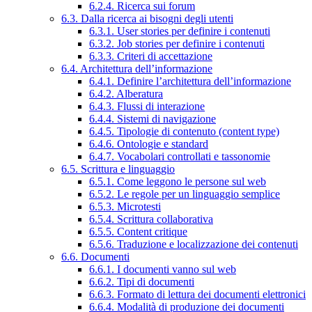
6.2.4. Ricerca sui forum
6.3. Dalla ricerca ai bisogni degli utenti
6.3.1. User stories per definire i contenuti
6.3.2. Job stories per definire i contenuti
6.3.3. Criteri di accettazione
6.4. Architettura dell’informazione
6.4.1. Definire l’architettura dell’informazione
6.4.2. Alberatura
6.4.3. Flussi di interazione
6.4.4. Sistemi di navigazione
6.4.5. Tipologie di contenuto (content type)
6.4.6. Ontologie e standard
6.4.7. Vocabolari controllati e tassonomie
6.5. Scrittura e linguaggio
6.5.1. Come leggono le persone sul web
6.5.2. Le regole per un linguaggio semplice
6.5.3. Microtesti
6.5.4. Scrittura collaborativa
6.5.5. Content critique
6.5.6. Traduzione e localizzazione dei contenuti
6.6. Documenti
6.6.1. I documenti vanno sul web
6.6.2. Tipi di documenti
6.6.3. Formato di lettura dei documenti elettronici
6.6.4. Modalità di produzione dei documenti