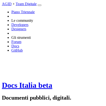
AGID
+
Team Digitale
Piano Triennale
Le community
Developers
Designers
Gli strumenti
Forum
Docs
GitHub
Docs Italia
beta
Documenti pubblici, digitali.