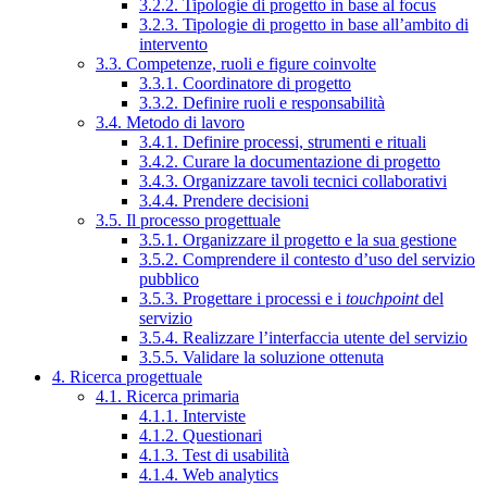
3.2.2. Tipologie di progetto in base al focus
3.2.3. Tipologie di progetto in base all’ambito di
intervento
3.3. Competenze, ruoli e figure coinvolte
3.3.1. Coordinatore di progetto
3.3.2. Definire ruoli e responsabilità
3.4. Metodo di lavoro
3.4.1. Definire processi, strumenti e rituali
3.4.2. Curare la documentazione di progetto
3.4.3. Organizzare tavoli tecnici collaborativi
3.4.4. Prendere decisioni
3.5. Il processo progettuale
3.5.1. Organizzare il progetto e la sua gestione
3.5.2. Comprendere il contesto d’uso del servizio
pubblico
3.5.3. Progettare i processi e i
touchpoint
del
servizio
3.5.4. Realizzare l’interfaccia utente del servizio
3.5.5. Validare la soluzione ottenuta
4. Ricerca progettuale
4.1. Ricerca primaria
4.1.1. Interviste
4.1.2. Questionari
4.1.3. Test di usabilità
4.1.4. Web analytics