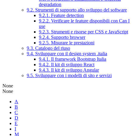
degradation
9.2. Strumenti di supporto allo sviluppo del software
9.2.1. Feature detection
9.2.2. Verificare le feature disponibili con Can I
use
9.2.3. Strumenti e risorse per CSS e JavaScript
9.2.4. Supporto browser
9.2.5. Misurare le prestazioni
9.3. Catalogo del riuso
9.4. Sviluppare con il design system .italia
9.4.1. Il framework Bootstrap Italia
9.4.2. Il kit di sviluppo React
9.4.3. Il kit di sviluppo Angular
9.5. Sviluppare con i modelli di sito e servizi
None
None
A
B
C
D
E
I
M