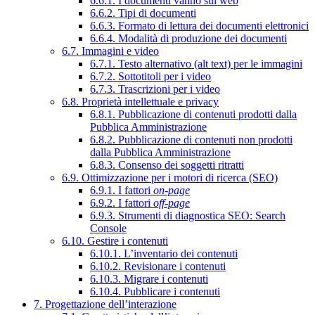
6.6.1. I documenti vanno sul web
6.6.2. Tipi di documenti
6.6.3. Formato di lettura dei documenti elettronici
6.6.4. Modalità di produzione dei documenti
6.7. Immagini e video
6.7.1. Testo alternativo (alt text) per le immagini
6.7.2. Sottotitoli per i video
6.7.3. Trascrizioni per i video
6.8. Proprietà intellettuale e privacy
6.8.1. Pubblicazione di contenuti prodotti dalla
Pubblica Amministrazione
6.8.2. Pubblicazione di contenuti non prodotti
dalla Pubblica Amministrazione
6.8.3. Consenso dei soggetti ritratti
6.9. Ottimizzazione per i motori di ricerca (SEO)
6.9.1. I fattori
on-page
6.9.2. I fattori
off-page
6.9.3. Strumenti di diagnostica SEO: Search
Console
6.10. Gestire i contenuti
6.10.1. L’inventario dei contenuti
6.10.2. Revisionare i contenuti
6.10.3. Migrare i contenuti
6.10.4. Pubblicare i contenuti
7. Progettazione dell’interazione