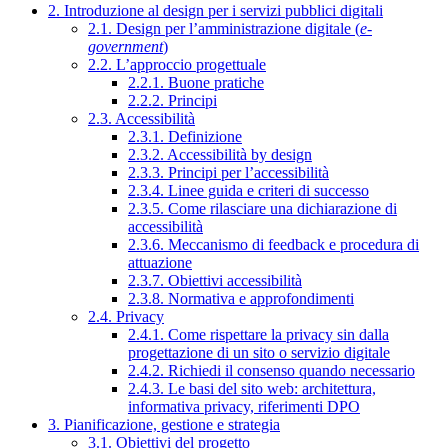
2. Introduzione al design per i servizi pubblici digitali
2.1. Design per l’amministrazione digitale (
e-
government
)
2.2. L’approccio progettuale
2.2.1. Buone pratiche
2.2.2. Principi
2.3. Accessibilità
2.3.1. Definizione
2.3.2. Accessibilità by design
2.3.3. Principi per l’accessibilità
2.3.4. Linee guida e criteri di successo
2.3.5. Come rilasciare una dichiarazione di
accessibilità
2.3.6. Meccanismo di feedback e procedura di
attuazione
2.3.7. Obiettivi accessibilità
2.3.8. Normativa e approfondimenti
2.4. Privacy
2.4.1. Come rispettare la privacy sin dalla
progettazione di un sito o servizio digitale
2.4.2. Richiedi il consenso quando necessario
2.4.3. Le basi del sito web: architettura,
informativa privacy, riferimenti DPO
3. Pianificazione, gestione e strategia
3.1. Obiettivi del progetto