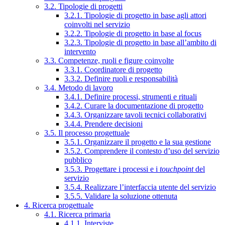
3.2. Tipologie di progetti
3.2.1. Tipologie di progetto in base agli attori
coinvolti nel servizio
3.2.2. Tipologie di progetto in base al focus
3.2.3. Tipologie di progetto in base all’ambito di
intervento
3.3. Competenze, ruoli e figure coinvolte
3.3.1. Coordinatore di progetto
3.3.2. Definire ruoli e responsabilità
3.4. Metodo di lavoro
3.4.1. Definire processi, strumenti e rituali
3.4.2. Curare la documentazione di progetto
3.4.3. Organizzare tavoli tecnici collaborativi
3.4.4. Prendere decisioni
3.5. Il processo progettuale
3.5.1. Organizzare il progetto e la sua gestione
3.5.2. Comprendere il contesto d’uso del servizio
pubblico
3.5.3. Progettare i processi e i
touchpoint
del
servizio
3.5.4. Realizzare l’interfaccia utente del servizio
3.5.5. Validare la soluzione ottenuta
4. Ricerca progettuale
4.1. Ricerca primaria
4.1.1. Interviste