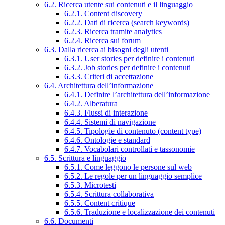
6.2. Ricerca utente sui contenuti e il linguaggio
6.2.1. Content discovery
6.2.2. Dati di ricerca (search keywords)
6.2.3. Ricerca tramite analytics
6.2.4. Ricerca sui forum
6.3. Dalla ricerca ai bisogni degli utenti
6.3.1. User stories per definire i contenuti
6.3.2. Job stories per definire i contenuti
6.3.3. Criteri di accettazione
6.4. Architettura dell’informazione
6.4.1. Definire l’architettura dell’informazione
6.4.2. Alberatura
6.4.3. Flussi di interazione
6.4.4. Sistemi di navigazione
6.4.5. Tipologie di contenuto (content type)
6.4.6. Ontologie e standard
6.4.7. Vocabolari controllati e tassonomie
6.5. Scrittura e linguaggio
6.5.1. Come leggono le persone sul web
6.5.2. Le regole per un linguaggio semplice
6.5.3. Microtesti
6.5.4. Scrittura collaborativa
6.5.5. Content critique
6.5.6. Traduzione e localizzazione dei contenuti
6.6. Documenti