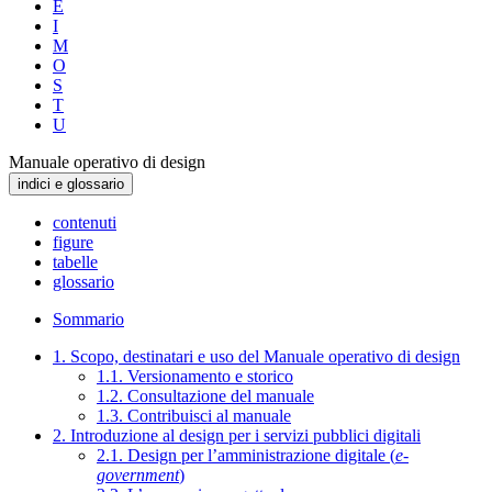
E
I
M
O
S
T
U
Manuale operativo di design
indici e glossario
contenuti
figure
tabelle
glossario
Sommario
1. Scopo, destinatari e uso del Manuale operativo di design
1.1. Versionamento e storico
1.2. Consultazione del manuale
1.3. Contribuisci al manuale
2. Introduzione al design per i servizi pubblici digitali
2.1. Design per l’amministrazione digitale (
e-
government
)