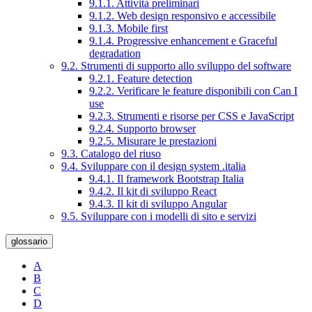
9.1.1. Attività preliminari
9.1.2. Web design responsivo e accessibile
9.1.3. Mobile first
9.1.4. Progressive enhancement e Graceful
degradation
9.2. Strumenti di supporto allo sviluppo del software
9.2.1. Feature detection
9.2.2. Verificare le feature disponibili con Can I
use
9.2.3. Strumenti e risorse per CSS e JavaScript
9.2.4. Supporto browser
9.2.5. Misurare le prestazioni
9.3. Catalogo del riuso
9.4. Sviluppare con il design system .italia
9.4.1. Il framework Bootstrap Italia
9.4.2. Il kit di sviluppo React
9.4.3. Il kit di sviluppo Angular
9.5. Sviluppare con i modelli di sito e servizi
glossario
A
B
C
D