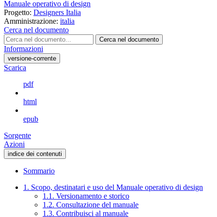
Manuale operativo di design
Progetto:
Designers Italia
Amministrazione:
italia
Cerca nel documento
Cerca nel documento
Informazioni
versione-corrente
Scarica
pdf
html
epub
Sorgente
Azioni
indice dei contenuti
Sommario
1. Scopo, destinatari e uso del Manuale operativo di design
1.1. Versionamento e storico
1.2. Consultazione del manuale
1.3. Contribuisci al manuale