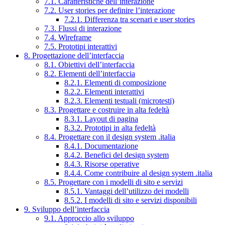
7.1. Caratteristiche dell’interazione
7.2. User stories per definire l’interazione
7.2.1. Differenza tra scenari e user stories
7.3. Flussi di interazione
7.4. Wireframe
7.5. Prototipi interattivi
8. Progettazione dell’interfaccia
8.1. Obiettivi dell’interfaccia
8.2. Elementi dell’interfaccia
8.2.1. Elementi di composizione
8.2.2. Elementi interattivi
8.2.3. Elementi testuali (microtesti)
8.3. Progettare e costruire in alta fedeltà
8.3.1. Layout di pagina
8.3.2. Prototipi in alta fedeltà
8.4. Progettare con il design system .italia
8.4.1. Documentazione
8.4.2. Benefici del design system
8.4.3. Risorse operative
8.4.4. Come contribuire al design system .italia
8.5. Progettare con i modelli di sito e servizi
8.5.1. Vantaggi dell’utilizzo dei modelli
8.5.2. I modelli di sito e servizi disponibili
9. Sviluppo dell’interfaccia
9.1. Approccio allo sviluppo