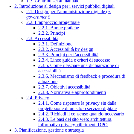
1.3. Contribuisci al manuale
2. Introduzione al design per i servizi pubblici digitali
2.1. Design per l’amministrazione digitale (
e-
government
)
2.2. L’approccio progettuale
2.2.1. Buone pratiche
2.2.2. Principi
2.3. Accessibilità
2.3.1. Definizione
2.3.2. Accessibilità by design
2.3.3. Principi per l’accessibilità
2.3.4. Linee guida e criteri di successo
2.3.5. Come rilasciare una dichiarazione di
accessibilità
2.3.6. Meccanismo di feedback e procedura di
attuazione
2.3.7. Obiettivi accessibilità
2.3.8. Normativa e approfondimenti
2.4. Privacy
2.4.1. Come rispettare la privacy sin dalla
progettazione di un sito o servizio digitale
2.4.2. Richiedi il consenso quando necessario
2.4.3. Le basi del sito web: architettura,
informativa privacy, riferimenti DPO
3. Pianificazione, gestione e strategia