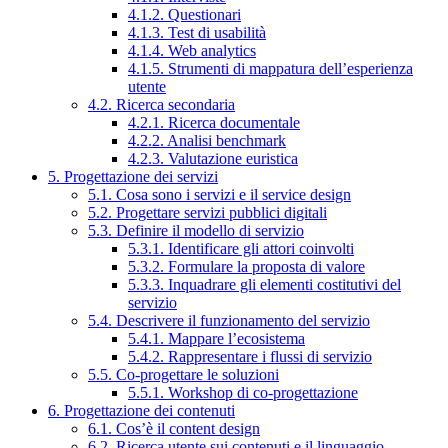
4.1.2. Questionari
4.1.3. Test di usabilità
4.1.4. Web analytics
4.1.5. Strumenti di mappatura dell’esperienza
utente
4.2. Ricerca secondaria
4.2.1. Ricerca documentale
4.2.2. Analisi benchmark
4.2.3. Valutazione euristica
5. Progettazione dei servizi
5.1. Cosa sono i servizi e il service design
5.2. Progettare servizi pubblici digitali
5.3. Definire il modello di servizio
5.3.1. Identificare gli attori coinvolti
5.3.2. Formulare la proposta di valore
5.3.3. Inquadrare gli elementi costitutivi del
servizio
5.4. Descrivere il funzionamento del servizio
5.4.1. Mappare l’ecosistema
5.4.2. Rappresentare i flussi di servizio
5.5. Co-progettare le soluzioni
5.5.1. Workshop di co-progettazione
6. Progettazione dei contenuti
6.1. Cos’è il content design
6.2. Ricerca utente sui contenuti e il linguaggio