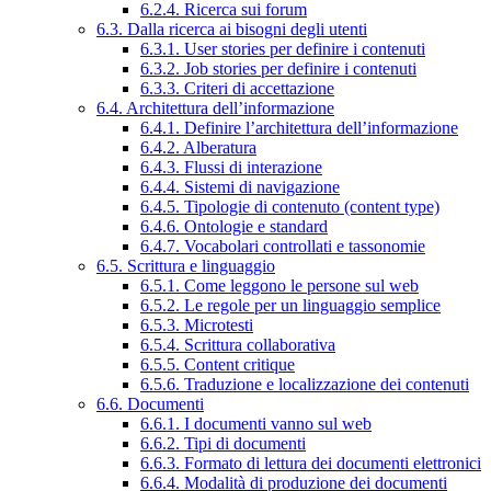
6.2.4. Ricerca sui forum
6.3. Dalla ricerca ai bisogni degli utenti
6.3.1. User stories per definire i contenuti
6.3.2. Job stories per definire i contenuti
6.3.3. Criteri di accettazione
6.4. Architettura dell’informazione
6.4.1. Definire l’architettura dell’informazione
6.4.2. Alberatura
6.4.3. Flussi di interazione
6.4.4. Sistemi di navigazione
6.4.5. Tipologie di contenuto (content type)
6.4.6. Ontologie e standard
6.4.7. Vocabolari controllati e tassonomie
6.5. Scrittura e linguaggio
6.5.1. Come leggono le persone sul web
6.5.2. Le regole per un linguaggio semplice
6.5.3. Microtesti
6.5.4. Scrittura collaborativa
6.5.5. Content critique
6.5.6. Traduzione e localizzazione dei contenuti
6.6. Documenti
6.6.1. I documenti vanno sul web
6.6.2. Tipi di documenti
6.6.3. Formato di lettura dei documenti elettronici
6.6.4. Modalità di produzione dei documenti