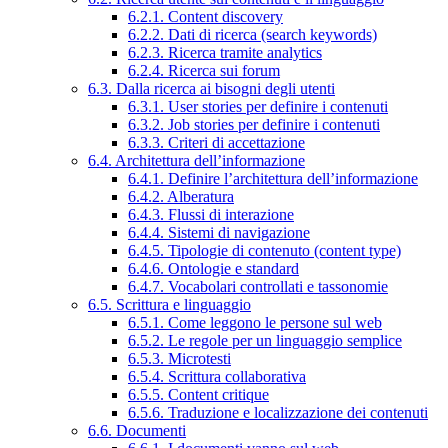
6.2.1. Content discovery
6.2.2. Dati di ricerca (search keywords)
6.2.3. Ricerca tramite analytics
6.2.4. Ricerca sui forum
6.3. Dalla ricerca ai bisogni degli utenti
6.3.1. User stories per definire i contenuti
6.3.2. Job stories per definire i contenuti
6.3.3. Criteri di accettazione
6.4. Architettura dell’informazione
6.4.1. Definire l’architettura dell’informazione
6.4.2. Alberatura
6.4.3. Flussi di interazione
6.4.4. Sistemi di navigazione
6.4.5. Tipologie di contenuto (content type)
6.4.6. Ontologie e standard
6.4.7. Vocabolari controllati e tassonomie
6.5. Scrittura e linguaggio
6.5.1. Come leggono le persone sul web
6.5.2. Le regole per un linguaggio semplice
6.5.3. Microtesti
6.5.4. Scrittura collaborativa
6.5.5. Content critique
6.5.6. Traduzione e localizzazione dei contenuti
6.6. Documenti