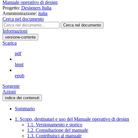
Manuale operativo di design
Progetto:
Designers Italia
Amministrazione:
italia
Cerca nel documento
Cerca nel documento
Informazioni
versione-corrente
Scarica
pdf
html
epub
Sorgente
Azioni
indice dei contenuti
Sommario
1. Scopo, destinatari e uso del Manuale operativo di design
1.1. Versionamento e storico
1.2. Consultazione del manuale
1.3. Contribuisci al manuale