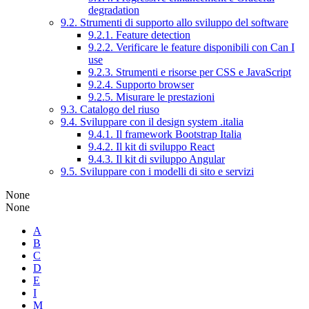
degradation
9.2. Strumenti di supporto allo sviluppo del software
9.2.1. Feature detection
9.2.2. Verificare le feature disponibili con Can I
use
9.2.3. Strumenti e risorse per CSS e JavaScript
9.2.4. Supporto browser
9.2.5. Misurare le prestazioni
9.3. Catalogo del riuso
9.4. Sviluppare con il design system .italia
9.4.1. Il framework Bootstrap Italia
9.4.2. Il kit di sviluppo React
9.4.3. Il kit di sviluppo Angular
9.5. Sviluppare con i modelli di sito e servizi
None
None
A
B
C
D
E
I
M