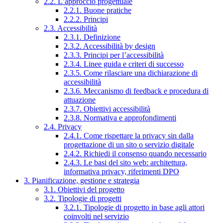
2.2. L’approccio progettuale
2.2.1. Buone pratiche
2.2.2. Principi
2.3. Accessibilità
2.3.1. Definizione
2.3.2. Accessibilità by design
2.3.3. Principi per l’accessibilità
2.3.4. Linee guida e criteri di successo
2.3.5. Come rilasciare una dichiarazione di
accessibilità
2.3.6. Meccanismo di feedback e procedura di
attuazione
2.3.7. Obiettivi accessibilità
2.3.8. Normativa e approfondimenti
2.4. Privacy
2.4.1. Come rispettare la privacy sin dalla
progettazione di un sito o servizio digitale
2.4.2. Richiedi il consenso quando necessario
2.4.3. Le basi del sito web: architettura,
informativa privacy, riferimenti DPO
3. Pianificazione, gestione e strategia
3.1. Obiettivi del progetto
3.2. Tipologie di progetti
3.2.1. Tipologie di progetto in base agli attori
coinvolti nel servizio