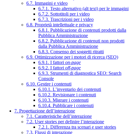
6.7. Immagini e video
6.7.1. Testo alternativo (alt text) per le immagini
6.7.2. Sottotitoli per i video
6.7.3. Trascrizioni per i video
6.8. Proprietà intellettuale e privacy
6.8.1. Pubblicazione di contenuti prodotti dalla
Pubblica Amministrazione
6.8.2. Pubblicazione di contenuti non prodotti
dalla Pubblica Amministrazione
6.8.3. Consenso dei soggetti ritratti
6.9. Ottimizzazione per i motori di ricerca (SEO)
6.9.1. I fattori
on-page
6.9.2. I fattori
off-page
6.9.3. Strumenti di diagnostica SEO: Search
Console
6.10. Gestire i contenuti
6.10.1. L’inventario dei contenuti
6.10.2. Revisionare i contenuti
6.10.3. Migrare i contenuti
6.10.4. Pubblicare i contenuti
7. Progettazione dell’interazione
7.1. Caratteristiche dell’interazione
7.2. User stories per definire l’interazione
7.2.1. Differenza tra scenari e user stories
7.3. Flussi di interazione