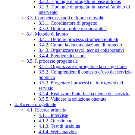
3.2.2. Tipologie di progetto in base al focus
3.2.3. Tipologie di progetto in base all’ambito di
intervento
3.3. Competenze, ruoli e figure coinvolte
3.3.1. Coordinatore di progetto
3.3.2. Definire ruoli e responsabilità
3.4. Metodo di lavoro
3.4.1. Definire processi, strumenti e rituali
3.4.2. Curare la documentazione di progetto
3.4.3. Organizzare tavoli tecnici collaborativi
3.4.4. Prendere decisioni
3.5. Il processo progettuale
3.5.1. Organizzare il progetto e la sua gestione
3.5.2. Comprendere il contesto d’uso del servizio
pubblico
3.5.3. Progettare i processi e i
touchpoint
del
servizio
3.5.4. Realizzare l’interfaccia utente del servizio
3.5.5. Validare la soluzione ottenuta
4. Ricerca progettuale
4.1. Ricerca primaria
4.1.1. Interviste
4.1.2. Questionari
4.1.3. Test di usabilità
4.1.4. Web analytics