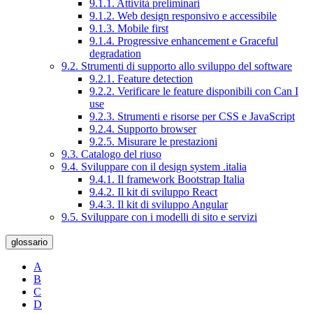
9.1.1. Attività preliminari
9.1.2. Web design responsivo e accessibile
9.1.3. Mobile first
9.1.4. Progressive enhancement e Graceful
degradation
9.2. Strumenti di supporto allo sviluppo del software
9.2.1. Feature detection
9.2.2. Verificare le feature disponibili con Can I
use
9.2.3. Strumenti e risorse per CSS e JavaScript
9.2.4. Supporto browser
9.2.5. Misurare le prestazioni
9.3. Catalogo del riuso
9.4. Sviluppare con il design system .italia
9.4.1. Il framework Bootstrap Italia
9.4.2. Il kit di sviluppo React
9.4.3. Il kit di sviluppo Angular
9.5. Sviluppare con i modelli di sito e servizi
glossario
A
B
C
D