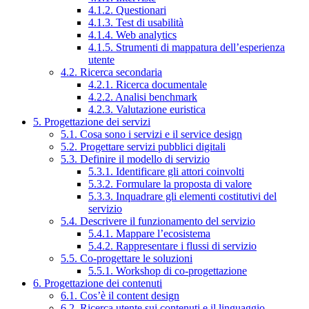
4.1.2. Questionari
4.1.3. Test di usabilità
4.1.4. Web analytics
4.1.5. Strumenti di mappatura dell’esperienza
utente
4.2. Ricerca secondaria
4.2.1. Ricerca documentale
4.2.2. Analisi benchmark
4.2.3. Valutazione euristica
5. Progettazione dei servizi
5.1. Cosa sono i servizi e il service design
5.2. Progettare servizi pubblici digitali
5.3. Definire il modello di servizio
5.3.1. Identificare gli attori coinvolti
5.3.2. Formulare la proposta di valore
5.3.3. Inquadrare gli elementi costitutivi del
servizio
5.4. Descrivere il funzionamento del servizio
5.4.1. Mappare l’ecosistema
5.4.2. Rappresentare i flussi di servizio
5.5. Co-progettare le soluzioni
5.5.1. Workshop di co-progettazione
6. Progettazione dei contenuti
6.1. Cos’è il content design
6.2. Ricerca utente sui contenuti e il linguaggio