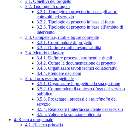
3.1. Obiettivi del progetto
3.2. Tipologie di progetti
3.2.1. Tipologie di progetto in base agli attori
coinvolti nel servizio
3.2.2. Tipologie di progetto in base al focus
3.2.3. Tipologie di progetto in base all’ambito di
intervento
3.3. Competenze, ruoli e figure coinvolte
3.3.1. Coordinatore di progetto
3.3.2. Definire ruoli e responsabilità
3.4. Metodo di lavoro
3.4.1. Definire processi, strumenti e rituali
3.4.2. Curare la documentazione di progetto
3.4.3. Organizzare tavoli tecnici collaborativi
3.4.4. Prendere decisioni
3.5. Il processo progettuale
3.5.1. Organizzare il progetto e la sua gestione
3.5.2. Comprendere il contesto d’uso del servizio
pubblico
3.5.3. Progettare i processi e i
touchpoint
del
servizio
3.5.4. Realizzare l’interfaccia utente del servizio
3.5.5. Validare la soluzione ottenuta
4. Ricerca progettuale
4.1. Ricerca primaria