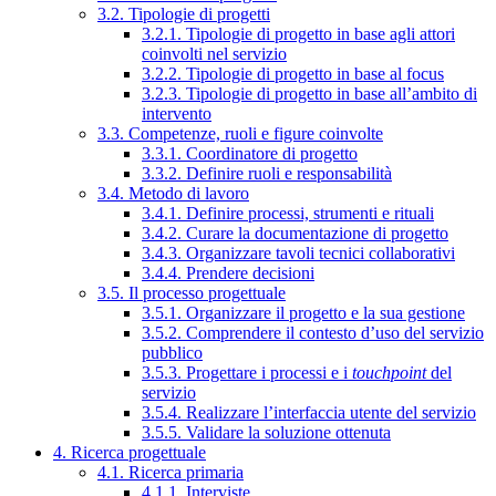
3.2. Tipologie di progetti
3.2.1. Tipologie di progetto in base agli attori
coinvolti nel servizio
3.2.2. Tipologie di progetto in base al focus
3.2.3. Tipologie di progetto in base all’ambito di
intervento
3.3. Competenze, ruoli e figure coinvolte
3.3.1. Coordinatore di progetto
3.3.2. Definire ruoli e responsabilità
3.4. Metodo di lavoro
3.4.1. Definire processi, strumenti e rituali
3.4.2. Curare la documentazione di progetto
3.4.3. Organizzare tavoli tecnici collaborativi
3.4.4. Prendere decisioni
3.5. Il processo progettuale
3.5.1. Organizzare il progetto e la sua gestione
3.5.2. Comprendere il contesto d’uso del servizio
pubblico
3.5.3. Progettare i processi e i
touchpoint
del
servizio
3.5.4. Realizzare l’interfaccia utente del servizio
3.5.5. Validare la soluzione ottenuta
4. Ricerca progettuale
4.1. Ricerca primaria
4.1.1. Interviste