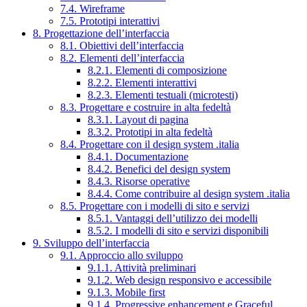
7.4. Wireframe
7.5. Prototipi interattivi
8. Progettazione dell’interfaccia
8.1. Obiettivi dell’interfaccia
8.2. Elementi dell’interfaccia
8.2.1. Elementi di composizione
8.2.2. Elementi interattivi
8.2.3. Elementi testuali (microtesti)
8.3. Progettare e costruire in alta fedeltà
8.3.1. Layout di pagina
8.3.2. Prototipi in alta fedeltà
8.4. Progettare con il design system .italia
8.4.1. Documentazione
8.4.2. Benefici del design system
8.4.3. Risorse operative
8.4.4. Come contribuire al design system .italia
8.5. Progettare con i modelli di sito e servizi
8.5.1. Vantaggi dell’utilizzo dei modelli
8.5.2. I modelli di sito e servizi disponibili
9. Sviluppo dell’interfaccia
9.1. Approccio allo sviluppo
9.1.1. Attività preliminari
9.1.2. Web design responsivo e accessibile
9.1.3. Mobile first
9.1.4. Progressive enhancement e Graceful