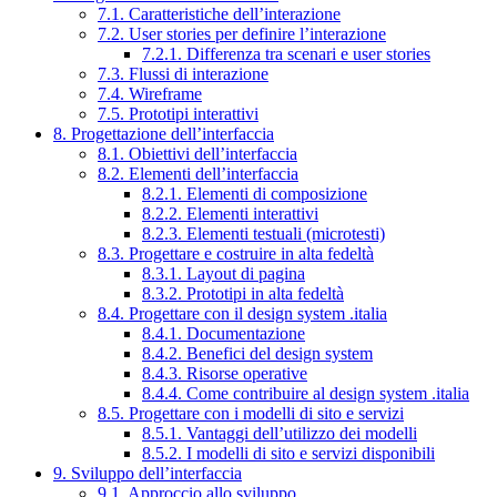
7.1. Caratteristiche dell’interazione
7.2. User stories per definire l’interazione
7.2.1. Differenza tra scenari e user stories
7.3. Flussi di interazione
7.4. Wireframe
7.5. Prototipi interattivi
8. Progettazione dell’interfaccia
8.1. Obiettivi dell’interfaccia
8.2. Elementi dell’interfaccia
8.2.1. Elementi di composizione
8.2.2. Elementi interattivi
8.2.3. Elementi testuali (microtesti)
8.3. Progettare e costruire in alta fedeltà
8.3.1. Layout di pagina
8.3.2. Prototipi in alta fedeltà
8.4. Progettare con il design system .italia
8.4.1. Documentazione
8.4.2. Benefici del design system
8.4.3. Risorse operative
8.4.4. Come contribuire al design system .italia
8.5. Progettare con i modelli di sito e servizi
8.5.1. Vantaggi dell’utilizzo dei modelli
8.5.2. I modelli di sito e servizi disponibili
9. Sviluppo dell’interfaccia
9.1. Approccio allo sviluppo