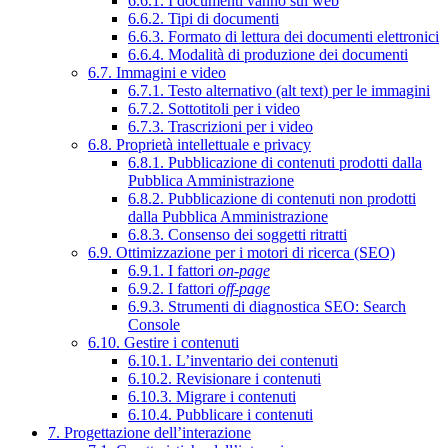
6.6.1. I documenti vanno sul web
6.6.2. Tipi di documenti
6.6.3. Formato di lettura dei documenti elettronici
6.6.4. Modalità di produzione dei documenti
6.7. Immagini e video
6.7.1. Testo alternativo (alt text) per le immagini
6.7.2. Sottotitoli per i video
6.7.3. Trascrizioni per i video
6.8. Proprietà intellettuale e privacy
6.8.1. Pubblicazione di contenuti prodotti dalla
Pubblica Amministrazione
6.8.2. Pubblicazione di contenuti non prodotti
dalla Pubblica Amministrazione
6.8.3. Consenso dei soggetti ritratti
6.9. Ottimizzazione per i motori di ricerca (SEO)
6.9.1. I fattori
on-page
6.9.2. I fattori
off-page
6.9.3. Strumenti di diagnostica SEO: Search
Console
6.10. Gestire i contenuti
6.10.1. L’inventario dei contenuti
6.10.2. Revisionare i contenuti
6.10.3. Migrare i contenuti
6.10.4. Pubblicare i contenuti
7. Progettazione dell’interazione