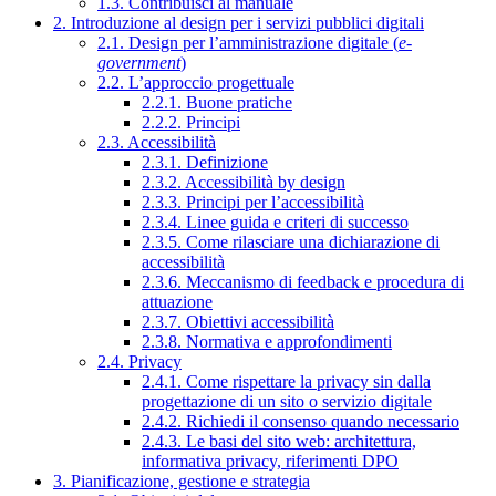
1.3. Contribuisci al manuale
2. Introduzione al design per i servizi pubblici digitali
2.1. Design per l’amministrazione digitale (
e-
government
)
2.2. L’approccio progettuale
2.2.1. Buone pratiche
2.2.2. Principi
2.3. Accessibilità
2.3.1. Definizione
2.3.2. Accessibilità by design
2.3.3. Principi per l’accessibilità
2.3.4. Linee guida e criteri di successo
2.3.5. Come rilasciare una dichiarazione di
accessibilità
2.3.6. Meccanismo di feedback e procedura di
attuazione
2.3.7. Obiettivi accessibilità
2.3.8. Normativa e approfondimenti
2.4. Privacy
2.4.1. Come rispettare la privacy sin dalla
progettazione di un sito o servizio digitale
2.4.2. Richiedi il consenso quando necessario
2.4.3. Le basi del sito web: architettura,
informativa privacy, riferimenti DPO
3. Pianificazione, gestione e strategia