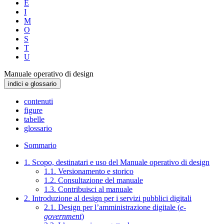
E
I
M
O
S
T
U
Manuale operativo di design
indici e glossario
contenuti
figure
tabelle
glossario
Sommario
1. Scopo, destinatari e uso del Manuale operativo di design
1.1. Versionamento e storico
1.2. Consultazione del manuale
1.3. Contribuisci al manuale
2. Introduzione al design per i servizi pubblici digitali
2.1. Design per l’amministrazione digitale (
e-
government
)