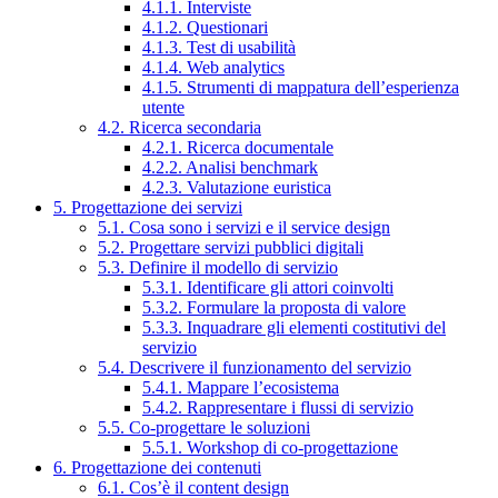
4.1.1. Interviste
4.1.2. Questionari
4.1.3. Test di usabilità
4.1.4. Web analytics
4.1.5. Strumenti di mappatura dell’esperienza
utente
4.2. Ricerca secondaria
4.2.1. Ricerca documentale
4.2.2. Analisi benchmark
4.2.3. Valutazione euristica
5. Progettazione dei servizi
5.1. Cosa sono i servizi e il service design
5.2. Progettare servizi pubblici digitali
5.3. Definire il modello di servizio
5.3.1. Identificare gli attori coinvolti
5.3.2. Formulare la proposta di valore
5.3.3. Inquadrare gli elementi costitutivi del
servizio
5.4. Descrivere il funzionamento del servizio
5.4.1. Mappare l’ecosistema
5.4.2. Rappresentare i flussi di servizio
5.5. Co-progettare le soluzioni
5.5.1. Workshop di co-progettazione
6. Progettazione dei contenuti
6.1. Cos’è il content design