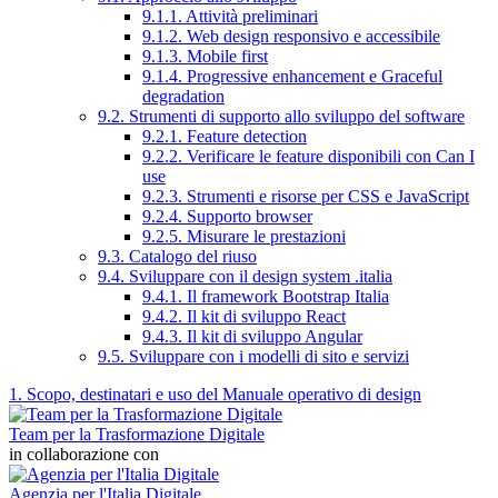
9.1.1. Attività preliminari
9.1.2. Web design responsivo e accessibile
9.1.3. Mobile first
9.1.4. Progressive enhancement e Graceful
degradation
9.2. Strumenti di supporto allo sviluppo del software
9.2.1. Feature detection
9.2.2. Verificare le feature disponibili con Can I
use
9.2.3. Strumenti e risorse per CSS e JavaScript
9.2.4. Supporto browser
9.2.5. Misurare le prestazioni
9.3. Catalogo del riuso
9.4. Sviluppare con il design system .italia
9.4.1. Il framework Bootstrap Italia
9.4.2. Il kit di sviluppo React
9.4.3. Il kit di sviluppo Angular
9.5. Sviluppare con i modelli di sito e servizi
1. Scopo, destinatari e uso del Manuale operativo di design
Team per la Trasformazione Digitale
in collaborazione con
Agenzia per l'Italia Digitale