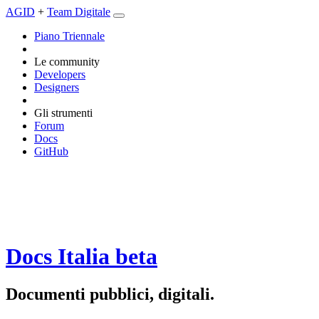
AGID
+
Team Digitale
Piano Triennale
Le community
Developers
Designers
Gli strumenti
Forum
Docs
GitHub
Docs Italia
beta
Documenti pubblici, digitali.