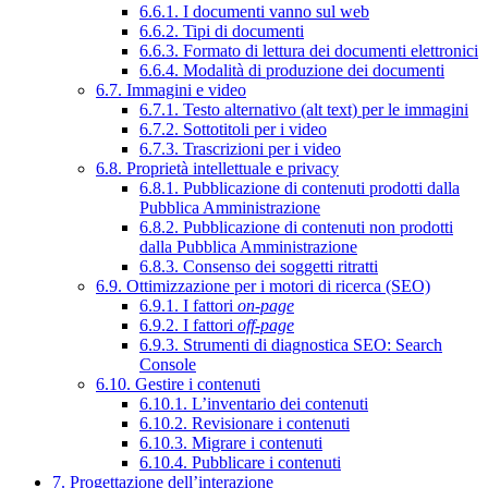
6.6.1. I documenti vanno sul web
6.6.2. Tipi di documenti
6.6.3. Formato di lettura dei documenti elettronici
6.6.4. Modalità di produzione dei documenti
6.7. Immagini e video
6.7.1. Testo alternativo (alt text) per le immagini
6.7.2. Sottotitoli per i video
6.7.3. Trascrizioni per i video
6.8. Proprietà intellettuale e privacy
6.8.1. Pubblicazione di contenuti prodotti dalla
Pubblica Amministrazione
6.8.2. Pubblicazione di contenuti non prodotti
dalla Pubblica Amministrazione
6.8.3. Consenso dei soggetti ritratti
6.9. Ottimizzazione per i motori di ricerca (SEO)
6.9.1. I fattori
on-page
6.9.2. I fattori
off-page
6.9.3. Strumenti di diagnostica SEO: Search
Console
6.10. Gestire i contenuti
6.10.1. L’inventario dei contenuti
6.10.2. Revisionare i contenuti
6.10.3. Migrare i contenuti
6.10.4. Pubblicare i contenuti
7. Progettazione dell’interazione