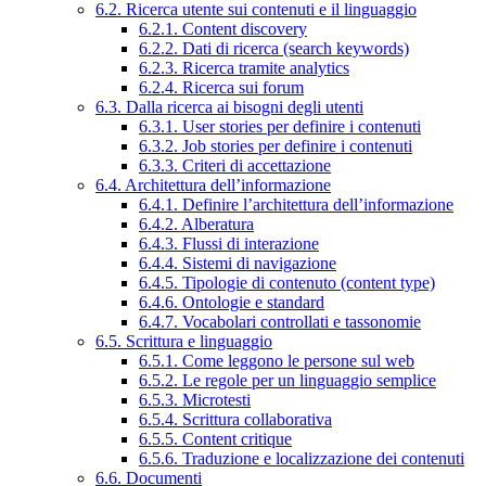
6.2. Ricerca utente sui contenuti e il linguaggio
6.2.1. Content discovery
6.2.2. Dati di ricerca (search keywords)
6.2.3. Ricerca tramite analytics
6.2.4. Ricerca sui forum
6.3. Dalla ricerca ai bisogni degli utenti
6.3.1. User stories per definire i contenuti
6.3.2. Job stories per definire i contenuti
6.3.3. Criteri di accettazione
6.4. Architettura dell’informazione
6.4.1. Definire l’architettura dell’informazione
6.4.2. Alberatura
6.4.3. Flussi di interazione
6.4.4. Sistemi di navigazione
6.4.5. Tipologie di contenuto (content type)
6.4.6. Ontologie e standard
6.4.7. Vocabolari controllati e tassonomie
6.5. Scrittura e linguaggio
6.5.1. Come leggono le persone sul web
6.5.2. Le regole per un linguaggio semplice
6.5.3. Microtesti
6.5.4. Scrittura collaborativa
6.5.5. Content critique
6.5.6. Traduzione e localizzazione dei contenuti
6.6. Documenti