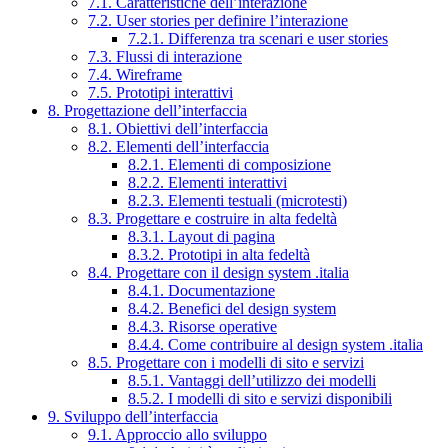
7.1. Caratteristiche dell’interazione
7.2. User stories per definire l’interazione
7.2.1. Differenza tra scenari e user stories
7.3. Flussi di interazione
7.4. Wireframe
7.5. Prototipi interattivi
8. Progettazione dell’interfaccia
8.1. Obiettivi dell’interfaccia
8.2. Elementi dell’interfaccia
8.2.1. Elementi di composizione
8.2.2. Elementi interattivi
8.2.3. Elementi testuali (microtesti)
8.3. Progettare e costruire in alta fedeltà
8.3.1. Layout di pagina
8.3.2. Prototipi in alta fedeltà
8.4. Progettare con il design system .italia
8.4.1. Documentazione
8.4.2. Benefici del design system
8.4.3. Risorse operative
8.4.4. Come contribuire al design system .italia
8.5. Progettare con i modelli di sito e servizi
8.5.1. Vantaggi dell’utilizzo dei modelli
8.5.2. I modelli di sito e servizi disponibili
9. Sviluppo dell’interfaccia
9.1. Approccio allo sviluppo