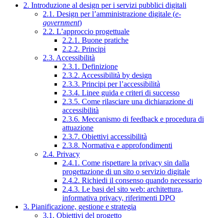
2. Introduzione al design per i servizi pubblici digitali
2.1. Design per l’amministrazione digitale (
e-
government
)
2.2. L’approccio progettuale
2.2.1. Buone pratiche
2.2.2. Principi
2.3. Accessibilità
2.3.1. Definizione
2.3.2. Accessibilità by design
2.3.3. Principi per l’accessibilità
2.3.4. Linee guida e criteri di successo
2.3.5. Come rilasciare una dichiarazione di
accessibilità
2.3.6. Meccanismo di feedback e procedura di
attuazione
2.3.7. Obiettivi accessibilità
2.3.8. Normativa e approfondimenti
2.4. Privacy
2.4.1. Come rispettare la privacy sin dalla
progettazione di un sito o servizio digitale
2.4.2. Richiedi il consenso quando necessario
2.4.3. Le basi del sito web: architettura,
informativa privacy, riferimenti DPO
3. Pianificazione, gestione e strategia
3.1. Obiettivi del progetto