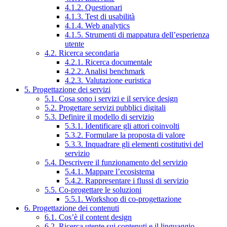
4.1.2. Questionari
4.1.3. Test di usabilità
4.1.4. Web analytics
4.1.5. Strumenti di mappatura dell’esperienza
utente
4.2. Ricerca secondaria
4.2.1. Ricerca documentale
4.2.2. Analisi benchmark
4.2.3. Valutazione euristica
5. Progettazione dei servizi
5.1. Cosa sono i servizi e il service design
5.2. Progettare servizi pubblici digitali
5.3. Definire il modello di servizio
5.3.1. Identificare gli attori coinvolti
5.3.2. Formulare la proposta di valore
5.3.3. Inquadrare gli elementi costitutivi del
servizio
5.4. Descrivere il funzionamento del servizio
5.4.1. Mappare l’ecosistema
5.4.2. Rappresentare i flussi di servizio
5.5. Co-progettare le soluzioni
5.5.1. Workshop di co-progettazione
6. Progettazione dei contenuti
6.1. Cos’è il content design
6.2. Ricerca utente sui contenuti e il linguaggio