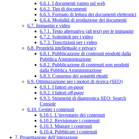
6.6.1. I documenti vanno sul web
6.6.2. Tipi di documenti
6.6.3. Formato di lettura dei documenti elettronici
6.6.4. Modalità di produzione dei documenti
6.7. Immagini e video
6.7.1. Testo alternativo (alt text) per le immagini
6.7.2. Sottotitoli per i video
6.7.3. Trascrizioni per i video
6.8. Proprietà intellettuale e privacy
6.8.1. Pubblicazione di contenuti prodotti dalla
Pubblica Amministrazione
6.8.2. Pubblicazione di contenuti non prodotti
dalla Pubblica Amministrazione
6.8.3. Consenso dei soggetti ritratti
6.9. Ottimizzazione per i motori di ricerca (SEO)
6.9.1. I fattori
on-page
6.9.2. I fattori
off-page
6.9.3. Strumenti di diagnostica SEO: Search
Console
6.10. Gestire i contenuti
6.10.1. L’inventario dei contenuti
6.10.2. Revisionare i contenuti
6.10.3. Migrare i contenuti
6.10.4. Pubblicare i contenuti
7. Progettazione dell’interazione