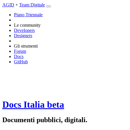
AGID
+
Team Digitale
Piano Triennale
Le community
Developers
Designers
Gli strumenti
Forum
Docs
GitHub
Docs Italia
beta
Documenti pubblici, digitali.