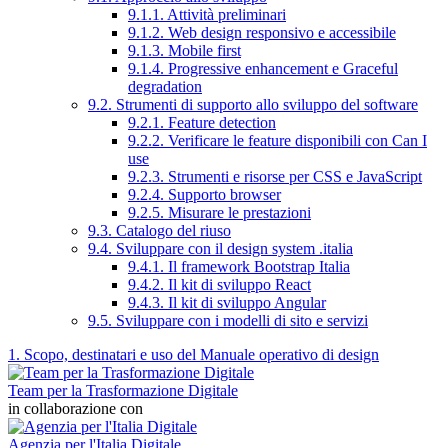
9.1.1. Attività preliminari
9.1.2. Web design responsivo e accessibile
9.1.3. Mobile first
9.1.4. Progressive enhancement e Graceful
degradation
9.2. Strumenti di supporto allo sviluppo del software
9.2.1. Feature detection
9.2.2. Verificare le feature disponibili con Can I
use
9.2.3. Strumenti e risorse per CSS e JavaScript
9.2.4. Supporto browser
9.2.5. Misurare le prestazioni
9.3. Catalogo del riuso
9.4. Sviluppare con il design system .italia
9.4.1. Il framework Bootstrap Italia
9.4.2. Il kit di sviluppo React
9.4.3. Il kit di sviluppo Angular
9.5. Sviluppare con i modelli di sito e servizi
1. Scopo, destinatari e uso del Manuale operativo di design
Team per la Trasformazione Digitale
in collaborazione con
Agenzia per l'Italia Digitale