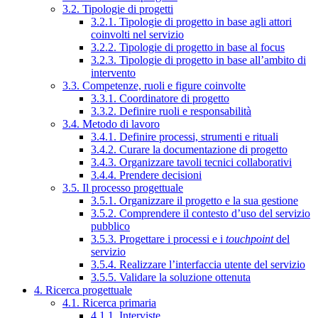
3.2. Tipologie di progetti
3.2.1. Tipologie di progetto in base agli attori
coinvolti nel servizio
3.2.2. Tipologie di progetto in base al focus
3.2.3. Tipologie di progetto in base all’ambito di
intervento
3.3. Competenze, ruoli e figure coinvolte
3.3.1. Coordinatore di progetto
3.3.2. Definire ruoli e responsabilità
3.4. Metodo di lavoro
3.4.1. Definire processi, strumenti e rituali
3.4.2. Curare la documentazione di progetto
3.4.3. Organizzare tavoli tecnici collaborativi
3.4.4. Prendere decisioni
3.5. Il processo progettuale
3.5.1. Organizzare il progetto e la sua gestione
3.5.2. Comprendere il contesto d’uso del servizio
pubblico
3.5.3. Progettare i processi e i
touchpoint
del
servizio
3.5.4. Realizzare l’interfaccia utente del servizio
3.5.5. Validare la soluzione ottenuta
4. Ricerca progettuale
4.1. Ricerca primaria
4.1.1. Interviste