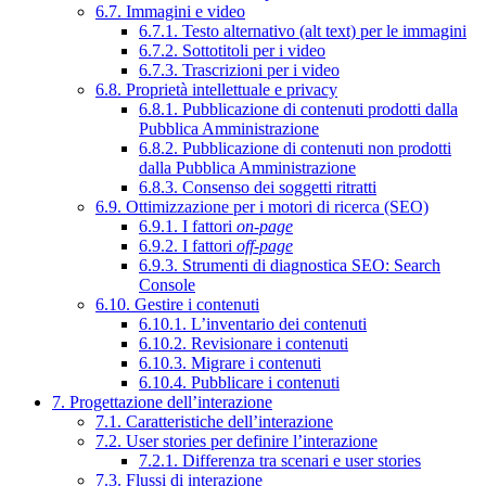
6.7. Immagini e video
6.7.1. Testo alternativo (alt text) per le immagini
6.7.2. Sottotitoli per i video
6.7.3. Trascrizioni per i video
6.8. Proprietà intellettuale e privacy
6.8.1. Pubblicazione di contenuti prodotti dalla
Pubblica Amministrazione
6.8.2. Pubblicazione di contenuti non prodotti
dalla Pubblica Amministrazione
6.8.3. Consenso dei soggetti ritratti
6.9. Ottimizzazione per i motori di ricerca (SEO)
6.9.1. I fattori
on-page
6.9.2. I fattori
off-page
6.9.3. Strumenti di diagnostica SEO: Search
Console
6.10. Gestire i contenuti
6.10.1. L’inventario dei contenuti
6.10.2. Revisionare i contenuti
6.10.3. Migrare i contenuti
6.10.4. Pubblicare i contenuti
7. Progettazione dell’interazione
7.1. Caratteristiche dell’interazione
7.2. User stories per definire l’interazione
7.2.1. Differenza tra scenari e user stories
7.3. Flussi di interazione