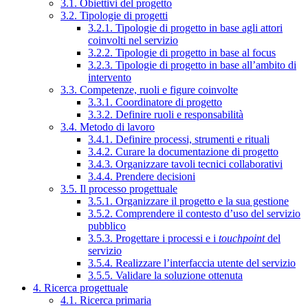
3.1. Obiettivi del progetto
3.2. Tipologie di progetti
3.2.1. Tipologie di progetto in base agli attori
coinvolti nel servizio
3.2.2. Tipologie di progetto in base al focus
3.2.3. Tipologie di progetto in base all’ambito di
intervento
3.3. Competenze, ruoli e figure coinvolte
3.3.1. Coordinatore di progetto
3.3.2. Definire ruoli e responsabilità
3.4. Metodo di lavoro
3.4.1. Definire processi, strumenti e rituali
3.4.2. Curare la documentazione di progetto
3.4.3. Organizzare tavoli tecnici collaborativi
3.4.4. Prendere decisioni
3.5. Il processo progettuale
3.5.1. Organizzare il progetto e la sua gestione
3.5.2. Comprendere il contesto d’uso del servizio
pubblico
3.5.3. Progettare i processi e i
touchpoint
del
servizio
3.5.4. Realizzare l’interfaccia utente del servizio
3.5.5. Validare la soluzione ottenuta
4. Ricerca progettuale
4.1. Ricerca primaria