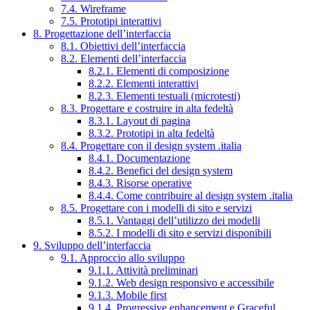
7.4. Wireframe
7.5. Prototipi interattivi
8. Progettazione dell’interfaccia
8.1. Obiettivi dell’interfaccia
8.2. Elementi dell’interfaccia
8.2.1. Elementi di composizione
8.2.2. Elementi interattivi
8.2.3. Elementi testuali (microtesti)
8.3. Progettare e costruire in alta fedeltà
8.3.1. Layout di pagina
8.3.2. Prototipi in alta fedeltà
8.4. Progettare con il design system .italia
8.4.1. Documentazione
8.4.2. Benefici del design system
8.4.3. Risorse operative
8.4.4. Come contribuire al design system .italia
8.5. Progettare con i modelli di sito e servizi
8.5.1. Vantaggi dell’utilizzo dei modelli
8.5.2. I modelli di sito e servizi disponibili
9. Sviluppo dell’interfaccia
9.1. Approccio allo sviluppo
9.1.1. Attività preliminari
9.1.2. Web design responsivo e accessibile
9.1.3. Mobile first
9.1.4. Progressive enhancement e Graceful