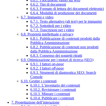
6.6.1. I documenti vanno sul web
6.6.2. Tipi di documenti
6.6.3. Formato di lettura dei documenti elettronici
6.6.4. Modalità di produzione dei documenti
6.7. Immagini e video
6.7.1. Testo alternativo (alt text) per le immagini
6.7.2. Sottotitoli per i video
6.7.3. Trascrizioni per i video
6.8. Proprietà intellettuale e privacy
6.8.1. Pubblicazione di contenuti prodotti dalla
Pubblica Amministrazione
6.8.2. Pubblicazione di contenuti non prodotti
dalla Pubblica Amministrazione
6.8.3. Consenso dei soggetti ritratti
6.9. Ottimizzazione per i motori di ricerca (SEO)
6.9.1. I fattori
on-page
6.9.2. I fattori
off-page
6.9.3. Strumenti di diagnostica SEO: Search
Console
6.10. Gestire i contenuti
6.10.1. L’inventario dei contenuti
6.10.2. Revisionare i contenuti
6.10.3. Migrare i contenuti
6.10.4. Pubblicare i contenuti
7. Progettazione dell’interazione