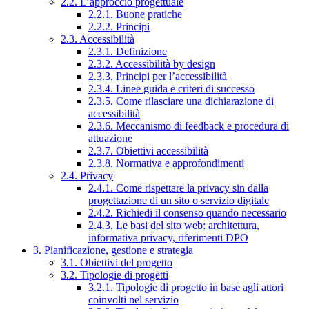
2.2. L’approccio progettuale
2.2.1. Buone pratiche
2.2.2. Principi
2.3. Accessibilità
2.3.1. Definizione
2.3.2. Accessibilità by design
2.3.3. Principi per l’accessibilità
2.3.4. Linee guida e criteri di successo
2.3.5. Come rilasciare una dichiarazione di
accessibilità
2.3.6. Meccanismo di feedback e procedura di
attuazione
2.3.7. Obiettivi accessibilità
2.3.8. Normativa e approfondimenti
2.4. Privacy
2.4.1. Come rispettare la privacy sin dalla
progettazione di un sito o servizio digitale
2.4.2. Richiedi il consenso quando necessario
2.4.3. Le basi del sito web: architettura,
informativa privacy, riferimenti DPO
3. Pianificazione, gestione e strategia
3.1. Obiettivi del progetto
3.2. Tipologie di progetti
3.2.1. Tipologie di progetto in base agli attori
coinvolti nel servizio