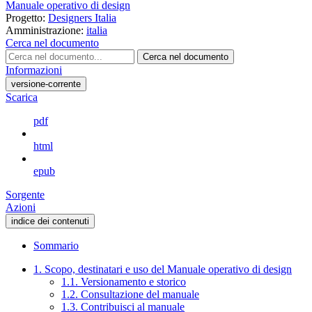
Manuale operativo di design
Progetto:
Designers Italia
Amministrazione:
italia
Cerca nel documento
Cerca nel documento
Informazioni
versione-corrente
Scarica
pdf
html
epub
Sorgente
Azioni
indice dei contenuti
Sommario
1. Scopo, destinatari e uso del Manuale operativo di design
1.1. Versionamento e storico
1.2. Consultazione del manuale
1.3. Contribuisci al manuale