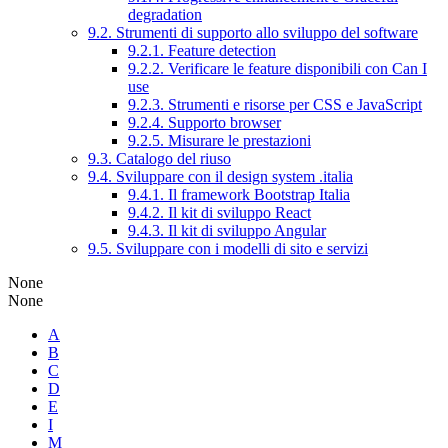
degradation
9.2. Strumenti di supporto allo sviluppo del software
9.2.1. Feature detection
9.2.2. Verificare le feature disponibili con Can I
use
9.2.3. Strumenti e risorse per CSS e JavaScript
9.2.4. Supporto browser
9.2.5. Misurare le prestazioni
9.3. Catalogo del riuso
9.4. Sviluppare con il design system .italia
9.4.1. Il framework Bootstrap Italia
9.4.2. Il kit di sviluppo React
9.4.3. Il kit di sviluppo Angular
9.5. Sviluppare con i modelli di sito e servizi
None
None
A
B
C
D
E
I
M