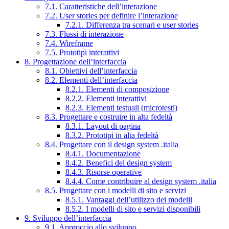
7.1. Caratteristiche dell’interazione
7.2. User stories per definire l’interazione
7.2.1. Differenza tra scenari e user stories
7.3. Flussi di interazione
7.4. Wireframe
7.5. Prototipi interattivi
8. Progettazione dell’interfaccia
8.1. Obiettivi dell’interfaccia
8.2. Elementi dell’interfaccia
8.2.1. Elementi di composizione
8.2.2. Elementi interattivi
8.2.3. Elementi testuali (microtesti)
8.3. Progettare e costruire in alta fedeltà
8.3.1. Layout di pagina
8.3.2. Prototipi in alta fedeltà
8.4. Progettare con il design system .italia
8.4.1. Documentazione
8.4.2. Benefici del design system
8.4.3. Risorse operative
8.4.4. Come contribuire al design system .italia
8.5. Progettare con i modelli di sito e servizi
8.5.1. Vantaggi dell’utilizzo dei modelli
8.5.2. I modelli di sito e servizi disponibili
9. Sviluppo dell’interfaccia
9.1. Approccio allo sviluppo