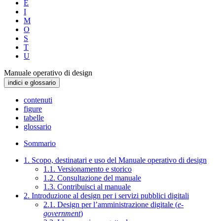
E
I
M
O
S
T
U
Manuale operativo di design
indici e glossario
contenuti
figure
tabelle
glossario
Sommario
1. Scopo, destinatari e uso del Manuale operativo di design
1.1. Versionamento e storico
1.2. Consultazione del manuale
1.3. Contribuisci al manuale
2. Introduzione al design per i servizi pubblici digitali
2.1. Design per l’amministrazione digitale (
e-
government
)