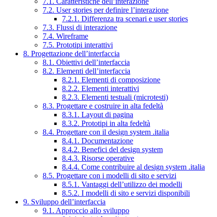
7.1. Caratteristiche dell’interazione
7.2. User stories per definire l’interazione
7.2.1. Differenza tra scenari e user stories
7.3. Flussi di interazione
7.4. Wireframe
7.5. Prototipi interattivi
8. Progettazione dell’interfaccia
8.1. Obiettivi dell’interfaccia
8.2. Elementi dell’interfaccia
8.2.1. Elementi di composizione
8.2.2. Elementi interattivi
8.2.3. Elementi testuali (microtesti)
8.3. Progettare e costruire in alta fedeltà
8.3.1. Layout di pagina
8.3.2. Prototipi in alta fedeltà
8.4. Progettare con il design system .italia
8.4.1. Documentazione
8.4.2. Benefici del design system
8.4.3. Risorse operative
8.4.4. Come contribuire al design system .italia
8.5. Progettare con i modelli di sito e servizi
8.5.1. Vantaggi dell’utilizzo dei modelli
8.5.2. I modelli di sito e servizi disponibili
9. Sviluppo dell’interfaccia
9.1. Approccio allo sviluppo