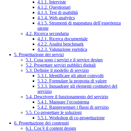
4.1.1. Interviste
4.1.2. Questionari
4.1.3. Test di usabilità
4.1.4. Web analytics
4.1.5. Strumenti di mappatura dell’esperienza
utente
4.2. Ricerca secondaria
4.2.1. Ricerca documentale
4.2.2. Analisi benchmark
4.2.3. Valutazione euristica
5. Progettazione dei servizi
5.1. Cosa sono i servizi e il service design
5.2. Progettare servizi pubblici digitali
5.3. Definire il modello di servizio
5.3.1. Identificare gli attori coinvolti
5.3.2. Formulare la proposta di valore
5.3.3. Inquadrare gli elementi costitutivi del
servizio
5.4. Descrivere il funzionamento del servizio
5.4.1. Mappare l’ecosistema
5.4.2. Rappresentare i flussi di servizio
5.5. Co-progettare le soluzioni
5.5.1. Workshop di co-progettazione
6. Progettazione dei contenuti
6.1. Cos’è il content design