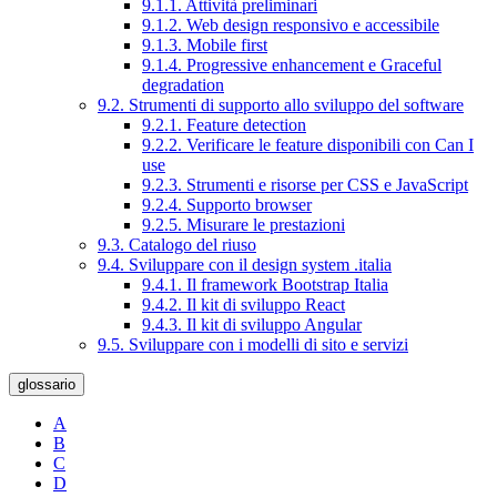
9.1.1. Attività preliminari
9.1.2. Web design responsivo e accessibile
9.1.3. Mobile first
9.1.4. Progressive enhancement e Graceful
degradation
9.2. Strumenti di supporto allo sviluppo del software
9.2.1. Feature detection
9.2.2. Verificare le feature disponibili con Can I
use
9.2.3. Strumenti e risorse per CSS e JavaScript
9.2.4. Supporto browser
9.2.5. Misurare le prestazioni
9.3. Catalogo del riuso
9.4. Sviluppare con il design system .italia
9.4.1. Il framework Bootstrap Italia
9.4.2. Il kit di sviluppo React
9.4.3. Il kit di sviluppo Angular
9.5. Sviluppare con i modelli di sito e servizi
glossario
A
B
C
D