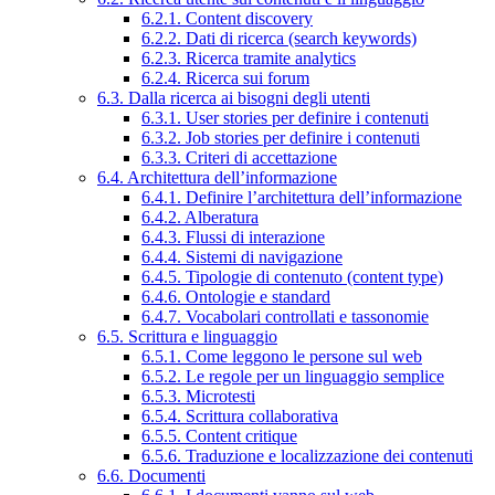
6.2.1. Content discovery
6.2.2. Dati di ricerca (search keywords)
6.2.3. Ricerca tramite analytics
6.2.4. Ricerca sui forum
6.3. Dalla ricerca ai bisogni degli utenti
6.3.1. User stories per definire i contenuti
6.3.2. Job stories per definire i contenuti
6.3.3. Criteri di accettazione
6.4. Architettura dell’informazione
6.4.1. Definire l’architettura dell’informazione
6.4.2. Alberatura
6.4.3. Flussi di interazione
6.4.4. Sistemi di navigazione
6.4.5. Tipologie di contenuto (content type)
6.4.6. Ontologie e standard
6.4.7. Vocabolari controllati e tassonomie
6.5. Scrittura e linguaggio
6.5.1. Come leggono le persone sul web
6.5.2. Le regole per un linguaggio semplice
6.5.3. Microtesti
6.5.4. Scrittura collaborativa
6.5.5. Content critique
6.5.6. Traduzione e localizzazione dei contenuti
6.6. Documenti