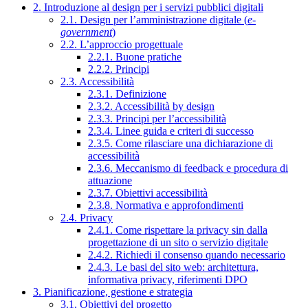
2. Introduzione al design per i servizi pubblici digitali
2.1. Design per l’amministrazione digitale (
e-
government
)
2.2. L’approccio progettuale
2.2.1. Buone pratiche
2.2.2. Principi
2.3. Accessibilità
2.3.1. Definizione
2.3.2. Accessibilità by design
2.3.3. Principi per l’accessibilità
2.3.4. Linee guida e criteri di successo
2.3.5. Come rilasciare una dichiarazione di
accessibilità
2.3.6. Meccanismo di feedback e procedura di
attuazione
2.3.7. Obiettivi accessibilità
2.3.8. Normativa e approfondimenti
2.4. Privacy
2.4.1. Come rispettare la privacy sin dalla
progettazione di un sito o servizio digitale
2.4.2. Richiedi il consenso quando necessario
2.4.3. Le basi del sito web: architettura,
informativa privacy, riferimenti DPO
3. Pianificazione, gestione e strategia
3.1. Obiettivi del progetto