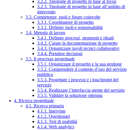
3.2.2. Tipologie di progetto in base al focus
3.2.3. Tipologie di progetto in base all’ambito di
intervento
3.3. Competenze, ruoli e figure coinvolte
3.3.1. Coordinatore di progetto
3.3.2. Definire ruoli e responsabilità
3.4. Metodo di lavoro
3.4.1. Definire processi, strumenti e rituali
3.4.2. Curare la documentazione di progetto
3.4.3. Organizzare tavoli tecnici collaborativi
3.4.4. Prendere decisioni
3.5. Il processo progettuale
3.5.1. Organizzare il progetto e la sua gestione
3.5.2. Comprendere il contesto d’uso del servizio
pubblico
3.5.3. Progettare i processi e i
touchpoint
del
servizio
3.5.4. Realizzare l’interfaccia utente del servizio
3.5.5. Validare la soluzione ottenuta
4. Ricerca progettuale
4.1. Ricerca primaria
4.1.1. Interviste
4.1.2. Questionari
4.1.3. Test di usabilità
4.1.4. Web analytics