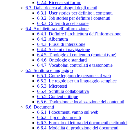
6.2.4. Ricerca sui forum
6.3. Dalla ricerca ai bisogni degli utenti
6.3.1. User stories per definire i contenuti
6.3.2. Job stories per definire i contenuti
6.3.3. Criteri di accettazione
6.4. Architettura dell’informazione
6.4.1. Definire l’architettura dell’informazione
6.4.2. Alberatura
6.4.3. Flussi di interazione
6.4.4. Sistemi di navigazione
6.4.5. Tipologie di contenuto (content type)
6.4.6. Ontologie e standard
6.4.7. Vocabolari controllati e tassonomie
6.5. Scrittura e linguaggio
6.5.1. Come leggono le persone sul web
6.5.2. Le regole per un linguaggio semplice
6.5.3. Microtesti
6.5.4. Scrittura collaborativa
6.5.5. Content critique
6.5.6. Traduzione e localizzazione dei contenuti
6.6. Documenti
6.6.1. I documenti vanno sul web
6.6.2. Tipi di documenti
6.6.3. Formato di lettura dei documenti elettronici
6.6.4. Modalità di produzione dei documenti