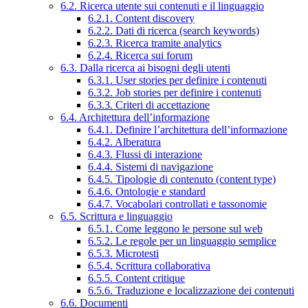
6.2. Ricerca utente sui contenuti e il linguaggio
6.2.1. Content discovery
6.2.2. Dati di ricerca (search keywords)
6.2.3. Ricerca tramite analytics
6.2.4. Ricerca sui forum
6.3. Dalla ricerca ai bisogni degli utenti
6.3.1. User stories per definire i contenuti
6.3.2. Job stories per definire i contenuti
6.3.3. Criteri di accettazione
6.4. Architettura dell’informazione
6.4.1. Definire l’architettura dell’informazione
6.4.2. Alberatura
6.4.3. Flussi di interazione
6.4.4. Sistemi di navigazione
6.4.5. Tipologie di contenuto (content type)
6.4.6. Ontologie e standard
6.4.7. Vocabolari controllati e tassonomie
6.5. Scrittura e linguaggio
6.5.1. Come leggono le persone sul web
6.5.2. Le regole per un linguaggio semplice
6.5.3. Microtesti
6.5.4. Scrittura collaborativa
6.5.5. Content critique
6.5.6. Traduzione e localizzazione dei contenuti
6.6. Documenti