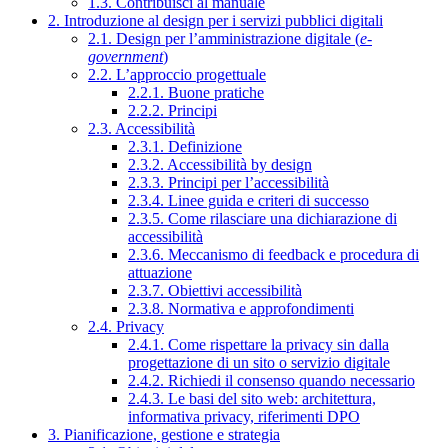
1.3. Contribuisci al manuale
2. Introduzione al design per i servizi pubblici digitali
2.1. Design per l’amministrazione digitale (
e-
government
)
2.2. L’approccio progettuale
2.2.1. Buone pratiche
2.2.2. Principi
2.3. Accessibilità
2.3.1. Definizione
2.3.2. Accessibilità by design
2.3.3. Principi per l’accessibilità
2.3.4. Linee guida e criteri di successo
2.3.5. Come rilasciare una dichiarazione di
accessibilità
2.3.6. Meccanismo di feedback e procedura di
attuazione
2.3.7. Obiettivi accessibilità
2.3.8. Normativa e approfondimenti
2.4. Privacy
2.4.1. Come rispettare la privacy sin dalla
progettazione di un sito o servizio digitale
2.4.2. Richiedi il consenso quando necessario
2.4.3. Le basi del sito web: architettura,
informativa privacy, riferimenti DPO
3. Pianificazione, gestione e strategia