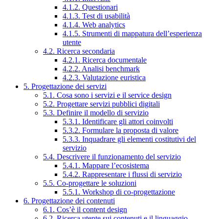
4.1.2. Questionari
4.1.3. Test di usabilità
4.1.4. Web analytics
4.1.5. Strumenti di mappatura dell’esperienza
utente
4.2. Ricerca secondaria
4.2.1. Ricerca documentale
4.2.2. Analisi benchmark
4.2.3. Valutazione euristica
5. Progettazione dei servizi
5.1. Cosa sono i servizi e il service design
5.2. Progettare servizi pubblici digitali
5.3. Definire il modello di servizio
5.3.1. Identificare gli attori coinvolti
5.3.2. Formulare la proposta di valore
5.3.3. Inquadrare gli elementi costitutivi del
servizio
5.4. Descrivere il funzionamento del servizio
5.4.1. Mappare l’ecosistema
5.4.2. Rappresentare i flussi di servizio
5.5. Co-progettare le soluzioni
5.5.1. Workshop di co-progettazione
6. Progettazione dei contenuti
6.1. Cos’è il content design
6.2. Ricerca utente sui contenuti e il linguaggio