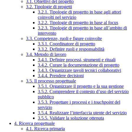
3.1. Obiettivi del progetto
3.2. Tipologie di progetti
3.2.1. Tipologie di progetto in base agli attori
coinvolti nel servizio
3.2.2. Tipologie di progetto in base al focus
3.2.3. Tipologie di progetto in base all’ambito di
intervento
3.3. Competenze, ruoli e figure coinvolte
3.3.1. Coordinatore di progetto
3.3.2. Definire ruoli e responsabilità
3.4. Metodo di lavoro
3.4.1. Definire processi, strumenti e rituali
3.4.2. Curare la documentazione di progetto
3.4.3. Organizzare tavoli tecnici collaborativi
3.4.4. Prendere decisioni
3.5. Il processo progettuale
3.5.1. Organizzare il progetto e la sua gestione
3.5.2. Comprendere il contesto d’uso del servizio
pubblico
3.5.3. Progettare i processi e i
touchpoint
del
servizio
3.5.4. Realizzare l’interfaccia utente del servizio
3.5.5. Validare la soluzione ottenuta
4. Ricerca progettuale
4.1. Ricerca primaria