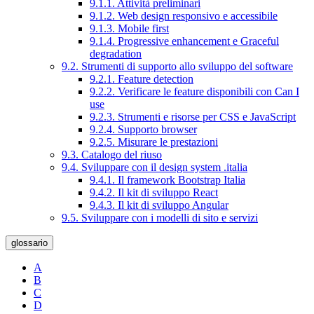
9.1.1. Attività preliminari
9.1.2. Web design responsivo e accessibile
9.1.3. Mobile first
9.1.4. Progressive enhancement e Graceful
degradation
9.2. Strumenti di supporto allo sviluppo del software
9.2.1. Feature detection
9.2.2. Verificare le feature disponibili con Can I
use
9.2.3. Strumenti e risorse per CSS e JavaScript
9.2.4. Supporto browser
9.2.5. Misurare le prestazioni
9.3. Catalogo del riuso
9.4. Sviluppare con il design system .italia
9.4.1. Il framework Bootstrap Italia
9.4.2. Il kit di sviluppo React
9.4.3. Il kit di sviluppo Angular
9.5. Sviluppare con i modelli di sito e servizi
glossario
A
B
C
D