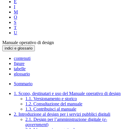
E
I
M
O
S
T
U
Manuale operativo di design
indici e glossario
contenuti
figure
tabelle
glossario
Sommario
1. Scopo, destinatari e uso del Manuale operativo di design
1.1. Versionamento e storico
1.2. Consultazione del manuale
1.3. Contribuisci al manuale
2. Introduzione al design per i servizi pubblici digitali
2.1. Design per l’amministrazione digitale (
e-
government
)