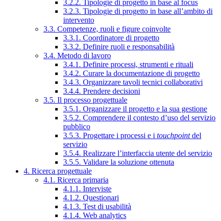
3.2.2. Tipologie di progetto in base al focus
3.2.3. Tipologie di progetto in base all’ambito di
intervento
3.3. Competenze, ruoli e figure coinvolte
3.3.1. Coordinatore di progetto
3.3.2. Definire ruoli e responsabilità
3.4. Metodo di lavoro
3.4.1. Definire processi, strumenti e rituali
3.4.2. Curare la documentazione di progetto
3.4.3. Organizzare tavoli tecnici collaborativi
3.4.4. Prendere decisioni
3.5. Il processo progettuale
3.5.1. Organizzare il progetto e la sua gestione
3.5.2. Comprendere il contesto d’uso del servizio
pubblico
3.5.3. Progettare i processi e i
touchpoint
del
servizio
3.5.4. Realizzare l’interfaccia utente del servizio
3.5.5. Validare la soluzione ottenuta
4. Ricerca progettuale
4.1. Ricerca primaria
4.1.1. Interviste
4.1.2. Questionari
4.1.3. Test di usabilità
4.1.4. Web analytics