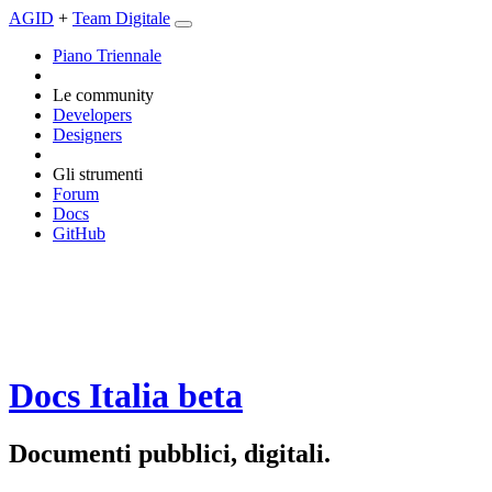
AGID
+
Team Digitale
Piano Triennale
Le community
Developers
Designers
Gli strumenti
Forum
Docs
GitHub
Docs Italia
beta
Documenti pubblici, digitali.