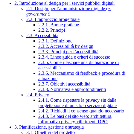
2. Introduzione al design per i servizi pubblici digitali
2.1. Design per l’amministrazione digitale (
e-
government
)
2.2. L’approccio progettuale
2.2.1. Buone pratiche
2.2.2. Principi
2.3. Accessibilità
2.3.1. Definizione
2.3.2. Accessibilità by design
2.3.3. Principi per l’accessibilità
2.3.4. Linee guida e criteri di successo
2.3.5. Come rilasciare una dichiarazione di
accessibilità
2.3.6. Meccanismo di feedback e procedura di
attuazione
2.3.7. Obiettivi accessibilità
2.3.8. Normativa e approfondimenti
2.4. Privacy
2.4.1. Come rispettare la privacy sin dalla
progettazione di un sito o servizio digitale
2.4.2. Richiedi il consenso quando necessario
2.4.3. Le basi del sito web: architettura,
informativa privacy, riferimenti DPO
3. Pianificazione, gestione e strategia
3.1. Obiettivi del progetto