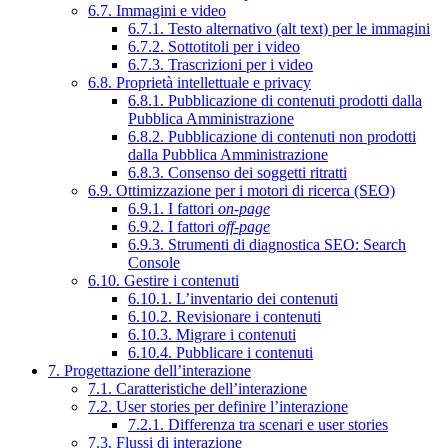
6.7. Immagini e video
6.7.1. Testo alternativo (alt text) per le immagini
6.7.2. Sottotitoli per i video
6.7.3. Trascrizioni per i video
6.8. Proprietà intellettuale e privacy
6.8.1. Pubblicazione di contenuti prodotti dalla
Pubblica Amministrazione
6.8.2. Pubblicazione di contenuti non prodotti
dalla Pubblica Amministrazione
6.8.3. Consenso dei soggetti ritratti
6.9. Ottimizzazione per i motori di ricerca (SEO)
6.9.1. I fattori
on-page
6.9.2. I fattori
off-page
6.9.3. Strumenti di diagnostica SEO: Search
Console
6.10. Gestire i contenuti
6.10.1. L’inventario dei contenuti
6.10.2. Revisionare i contenuti
6.10.3. Migrare i contenuti
6.10.4. Pubblicare i contenuti
7. Progettazione dell’interazione
7.1. Caratteristiche dell’interazione
7.2. User stories per definire l’interazione
7.2.1. Differenza tra scenari e user stories
7.3. Flussi di interazione