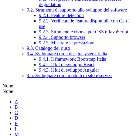
degradation
9.2. Strumenti di supporto allo sviluppo del software
9.2.1. Feature detection
9.2.2. Verificare le feature disponibili con Can I
use
9.2.3. Strumenti e risorse per CSS e JavaScript
9.2.4. Supporto browser
9.2.5. Misurare le prestazioni
9.3. Catalogo del riuso
9.4. Sviluppare con il design system .italia
9.4.1. Il framework Bootstrap Italia
9.4.2. Il kit di sviluppo React
9.4.3. Il kit di sviluppo Angular
9.5. Sviluppare con i modelli di sito e servizi
None
None
A
B
C
D
E
I
M