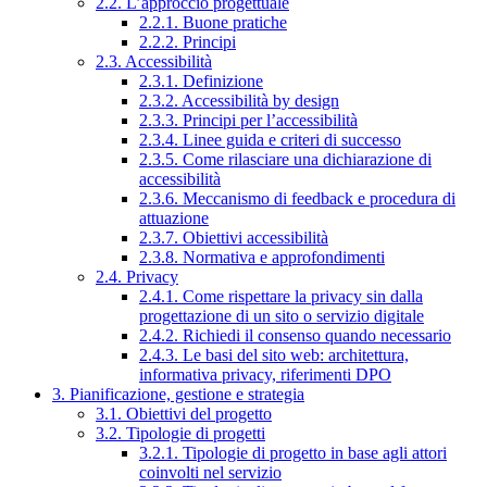
2.2. L’approccio progettuale
2.2.1. Buone pratiche
2.2.2. Principi
2.3. Accessibilità
2.3.1. Definizione
2.3.2. Accessibilità by design
2.3.3. Principi per l’accessibilità
2.3.4. Linee guida e criteri di successo
2.3.5. Come rilasciare una dichiarazione di
accessibilità
2.3.6. Meccanismo di feedback e procedura di
attuazione
2.3.7. Obiettivi accessibilità
2.3.8. Normativa e approfondimenti
2.4. Privacy
2.4.1. Come rispettare la privacy sin dalla
progettazione di un sito o servizio digitale
2.4.2. Richiedi il consenso quando necessario
2.4.3. Le basi del sito web: architettura,
informativa privacy, riferimenti DPO
3. Pianificazione, gestione e strategia
3.1. Obiettivi del progetto
3.2. Tipologie di progetti
3.2.1. Tipologie di progetto in base agli attori
coinvolti nel servizio