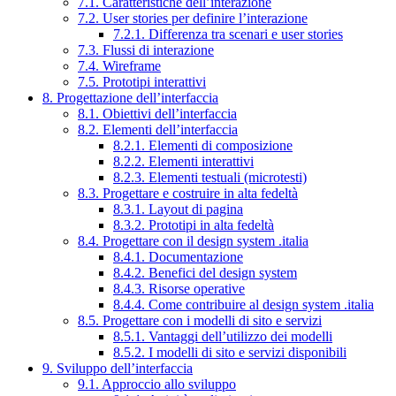
7.1. Caratteristiche dell’interazione
7.2. User stories per definire l’interazione
7.2.1. Differenza tra scenari e user stories
7.3. Flussi di interazione
7.4. Wireframe
7.5. Prototipi interattivi
8. Progettazione dell’interfaccia
8.1. Obiettivi dell’interfaccia
8.2. Elementi dell’interfaccia
8.2.1. Elementi di composizione
8.2.2. Elementi interattivi
8.2.3. Elementi testuali (microtesti)
8.3. Progettare e costruire in alta fedeltà
8.3.1. Layout di pagina
8.3.2. Prototipi in alta fedeltà
8.4. Progettare con il design system .italia
8.4.1. Documentazione
8.4.2. Benefici del design system
8.4.3. Risorse operative
8.4.4. Come contribuire al design system .italia
8.5. Progettare con i modelli di sito e servizi
8.5.1. Vantaggi dell’utilizzo dei modelli
8.5.2. I modelli di sito e servizi disponibili
9. Sviluppo dell’interfaccia
9.1. Approccio allo sviluppo