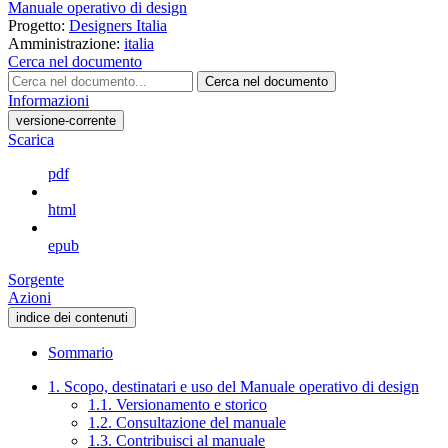
Manuale operativo di design
Progetto:
Designers Italia
Amministrazione:
italia
Cerca nel documento
Cerca nel documento
Informazioni
versione-corrente
Scarica
pdf
html
epub
Sorgente
Azioni
indice dei contenuti
Sommario
1. Scopo, destinatari e uso del Manuale operativo di design
1.1. Versionamento e storico
1.2. Consultazione del manuale
1.3. Contribuisci al manuale