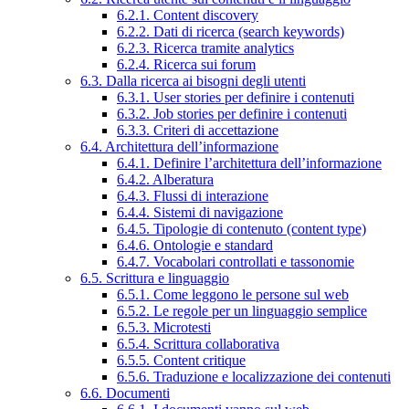
6.2.1. Content discovery
6.2.2. Dati di ricerca (search keywords)
6.2.3. Ricerca tramite analytics
6.2.4. Ricerca sui forum
6.3. Dalla ricerca ai bisogni degli utenti
6.3.1. User stories per definire i contenuti
6.3.2. Job stories per definire i contenuti
6.3.3. Criteri di accettazione
6.4. Architettura dell’informazione
6.4.1. Definire l’architettura dell’informazione
6.4.2. Alberatura
6.4.3. Flussi di interazione
6.4.4. Sistemi di navigazione
6.4.5. Tipologie di contenuto (content type)
6.4.6. Ontologie e standard
6.4.7. Vocabolari controllati e tassonomie
6.5. Scrittura e linguaggio
6.5.1. Come leggono le persone sul web
6.5.2. Le regole per un linguaggio semplice
6.5.3. Microtesti
6.5.4. Scrittura collaborativa
6.5.5. Content critique
6.5.6. Traduzione e localizzazione dei contenuti
6.6. Documenti