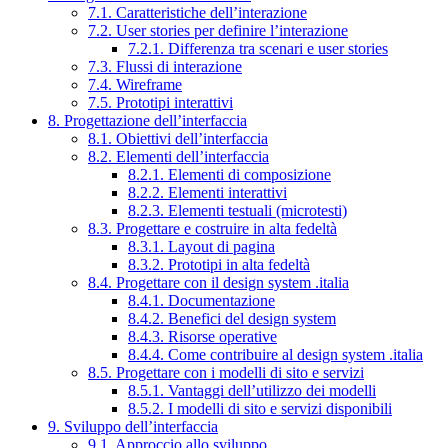
7.1. Caratteristiche dell’interazione
7.2. User stories per definire l’interazione
7.2.1. Differenza tra scenari e user stories
7.3. Flussi di interazione
7.4. Wireframe
7.5. Prototipi interattivi
8. Progettazione dell’interfaccia
8.1. Obiettivi dell’interfaccia
8.2. Elementi dell’interfaccia
8.2.1. Elementi di composizione
8.2.2. Elementi interattivi
8.2.3. Elementi testuali (microtesti)
8.3. Progettare e costruire in alta fedeltà
8.3.1. Layout di pagina
8.3.2. Prototipi in alta fedeltà
8.4. Progettare con il design system .italia
8.4.1. Documentazione
8.4.2. Benefici del design system
8.4.3. Risorse operative
8.4.4. Come contribuire al design system .italia
8.5. Progettare con i modelli di sito e servizi
8.5.1. Vantaggi dell’utilizzo dei modelli
8.5.2. I modelli di sito e servizi disponibili
9. Sviluppo dell’interfaccia
9.1. Approccio allo sviluppo