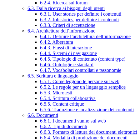
6.2.4. Ricerca sui forum
6.3. Dalla ricerca ai bisogni degli utenti
6.3.1. User stories per definire i contenuti
6.3.2. Job stories per definire i contenuti
6.3.3. Criteri di accettazione
6.4. Architettura dell’informazione
6.4.1. Definire l’architettura dell’informazione
6.4.2. Alberatura
6.4.3. Flussi di interazione
6.4.4. Sistemi di navigazione
6.4.5. Tipologie di contenuto (content type)
6.4.6. Ontologie e standard
6.4.7. Vocabolari controllati e tassonomie
6.5. Scrittura e linguaggio
6.5.1. Come leggono le persone sul web
6.5.2. Le regole per un linguaggio semplice
6.5.3. Microtesti
6.5.4. Scrittura collaborativa
6.5.5. Content critique
6.5.6. Traduzione e localizzazione dei contenuti
6.6. Documenti
6.6.1. I documenti vanno sul web
6.6.2. Tipi di documenti
6.6.3. Formato di lettura dei documenti elettronici
6.6.4. Modalità di produzione dei documenti