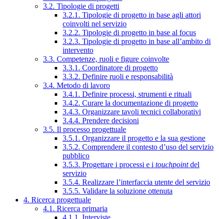
3.2. Tipologie di progetti
3.2.1. Tipologie di progetto in base agli attori
coinvolti nel servizio
3.2.2. Tipologie di progetto in base al focus
3.2.3. Tipologie di progetto in base all’ambito di
intervento
3.3. Competenze, ruoli e figure coinvolte
3.3.1. Coordinatore di progetto
3.3.2. Definire ruoli e responsabilità
3.4. Metodo di lavoro
3.4.1. Definire processi, strumenti e rituali
3.4.2. Curare la documentazione di progetto
3.4.3. Organizzare tavoli tecnici collaborativi
3.4.4. Prendere decisioni
3.5. Il processo progettuale
3.5.1. Organizzare il progetto e la sua gestione
3.5.2. Comprendere il contesto d’uso del servizio
pubblico
3.5.3. Progettare i processi e i
touchpoint
del
servizio
3.5.4. Realizzare l’interfaccia utente del servizio
3.5.5. Validare la soluzione ottenuta
4. Ricerca progettuale
4.1. Ricerca primaria
4.1.1. Interviste