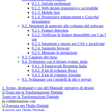
9.1.1. Attività preliminari
9.1.2. Web design responsivo e accessibile
9.1.3. Mobile first
9.1.4. Progressive enhancement e Graceful
degradation
9.2. Strumenti di supporto allo sviluppo del software
9.2.1. Feature detection
9.2.2. Verificare le feature disponibili con Can I
use
9.2.3. Strumenti e risorse per CSS e JavaScript
9.2.4. Supporto browser
9.2.5. Misurare le prestazioni
9.3. Catalogo del riuso
9.4. Sviluppare con il design system .italia
9.4.1. Il framework Bootstrap Italia
9.4.2. Il kit di sviluppo React
9.4.3. Il kit di sviluppo Angular
9.5. Sviluppare con i modelli di sito e servizi
1. Scopo, destinatari e uso del Manuale operativo di design
Team per la Trasformazione Digitale
in collaborazione con
Agenzia per l'Italia Digitale