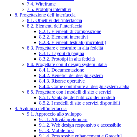
7.4. Wireframe
7.5. Prototipi interattivi
8. Progettazione dell’interfaccia
8.1. Obiettivi dell’interfaccia
8.2. Elementi dell’interfaccia
8.2.1. Elementi di composizione
8.2.2. Elementi interattivi
8.2.3. Elementi testuali (microtesti)
8.3. Progettare e costruire in alta fedeltà
8.3.1. Layout di pagina
8.3.2. Prototipi in alta fedeltà
8.4. Progettare con il design system .italia
8.4.1. Documentazione
8.4.2. Benefici del design system
8.4.3. Risorse operative
8.4.4. Come contribuire al design system .italia
8.5. Progettare con i modelli di sito e servizi
8.5.1. Vantaggi dell’utilizzo dei modelli
8.5.2. I modelli di sito e servizi disponibili
9. Sviluppo dell’interfaccia
9.1. Approccio allo sviluppo
9.1.1. Attività preliminari
9.1.2. Web design responsivo e accessibile
9.1.3. Mobile first
9.1.4. Progressive enhancement e Graceful