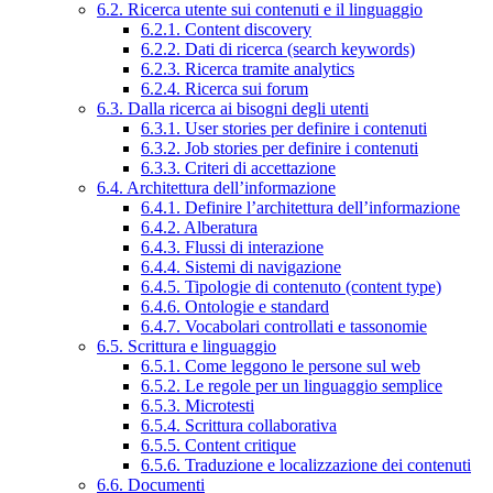
6.2. Ricerca utente sui contenuti e il linguaggio
6.2.1. Content discovery
6.2.2. Dati di ricerca (search keywords)
6.2.3. Ricerca tramite analytics
6.2.4. Ricerca sui forum
6.3. Dalla ricerca ai bisogni degli utenti
6.3.1. User stories per definire i contenuti
6.3.2. Job stories per definire i contenuti
6.3.3. Criteri di accettazione
6.4. Architettura dell’informazione
6.4.1. Definire l’architettura dell’informazione
6.4.2. Alberatura
6.4.3. Flussi di interazione
6.4.4. Sistemi di navigazione
6.4.5. Tipologie di contenuto (content type)
6.4.6. Ontologie e standard
6.4.7. Vocabolari controllati e tassonomie
6.5. Scrittura e linguaggio
6.5.1. Come leggono le persone sul web
6.5.2. Le regole per un linguaggio semplice
6.5.3. Microtesti
6.5.4. Scrittura collaborativa
6.5.5. Content critique
6.5.6. Traduzione e localizzazione dei contenuti
6.6. Documenti