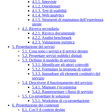
4.1.1. Interviste
4.1.2. Questionari
4.1.3. Test di usabilità
4.1.4. Web analytics
4.1.5. Strumenti di mappatura dell’esperienza
utente
4.2. Ricerca secondaria
4.2.1. Ricerca documentale
4.2.2. Analisi benchmark
4.2.3. Valutazione euristica
5. Progettazione dei servizi
5.1. Cosa sono i servizi e il service design
5.2. Progettare servizi pubblici digitali
5.3. Definire il modello di servizio
5.3.1. Identificare gli attori coinvolti
5.3.2. Formulare la proposta di valore
5.3.3. Inquadrare gli elementi costitutivi del
servizio
5.4. Descrivere il funzionamento del servizio
5.4.1. Mappare l’ecosistema
5.4.2. Rappresentare i flussi di servizio
5.5. Co-progettare le soluzioni
5.5.1. Workshop di co-progettazione
6. Progettazione dei contenuti
6.1. Cos’è il content design