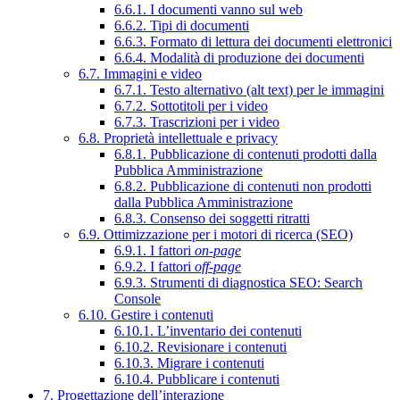
6.6.1. I documenti vanno sul web
6.6.2. Tipi di documenti
6.6.3. Formato di lettura dei documenti elettronici
6.6.4. Modalità di produzione dei documenti
6.7. Immagini e video
6.7.1. Testo alternativo (alt text) per le immagini
6.7.2. Sottotitoli per i video
6.7.3. Trascrizioni per i video
6.8. Proprietà intellettuale e privacy
6.8.1. Pubblicazione di contenuti prodotti dalla
Pubblica Amministrazione
6.8.2. Pubblicazione di contenuti non prodotti
dalla Pubblica Amministrazione
6.8.3. Consenso dei soggetti ritratti
6.9. Ottimizzazione per i motori di ricerca (SEO)
6.9.1. I fattori
on-page
6.9.2. I fattori
off-page
6.9.3. Strumenti di diagnostica SEO: Search
Console
6.10. Gestire i contenuti
6.10.1. L’inventario dei contenuti
6.10.2. Revisionare i contenuti
6.10.3. Migrare i contenuti
6.10.4. Pubblicare i contenuti
7. Progettazione dell’interazione