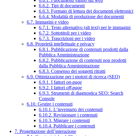
6.6.1. I documenti vanno sul web
6.6.2. Tipi di documenti
6.6.3. Formato di lettura dei documenti elettronici
6.6.4. Modalità di produzione dei documenti
6.7. Immagini e video
6.7.1. Testo alternativo (alt text) per le immagini
6.7.2. Sottotitoli per i video
6.7.3. Trascrizioni per i video
6.8. Proprietà intellettuale e privacy
6.8.1. Pubblicazione di contenuti prodotti dalla
Pubblica Amministrazione
6.8.2. Pubblicazione di contenuti non prodotti
dalla Pubblica Amministrazione
6.8.3. Consenso dei soggetti ritratti
6.9. Ottimizzazione per i motori di ricerca (SEO)
6.9.1. I fattori
on-page
6.9.2. I fattori
off-page
6.9.3. Strumenti di diagnostica SEO: Search
Console
6.10. Gestire i contenuti
6.10.1. L’inventario dei contenuti
6.10.2. Revisionare i contenuti
6.10.3. Migrare i contenuti
6.10.4. Pubblicare i contenuti
7. Progettazione dell’interazione