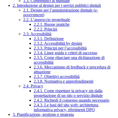
1.3. Contribuisci al manuale
2. Introduzione al design per i servizi pubblici digitali
2.1. Design per l’amministrazione digitale (
e-
government
)
2.2. L’approccio progettuale
2.2.1. Buone pratiche
2.2.2. Principi
2.3. Accessibilità
2.3.1. Definizione
2.3.2. Accessibilità by design
2.3.3. Principi per l’accessibilità
2.3.4. Linee guida e criteri di successo
2.3.5. Come rilasciare una dichiarazione di
accessibilità
2.3.6. Meccanismo di feedback e procedura di
attuazione
2.3.7. Obiettivi accessibilità
2.3.8. Normativa e approfondimenti
2.4. Privacy
2.4.1. Come rispettare la privacy sin dalla
progettazione di un sito o servizio digitale
2.4.2. Richiedi il consenso quando necessario
2.4.3. Le basi del sito web: architettura,
informativa privacy, riferimenti DPO
3. Pianificazione, gestione e strategia