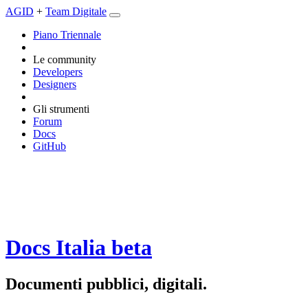
AGID
+
Team Digitale
Piano Triennale
Le community
Developers
Designers
Gli strumenti
Forum
Docs
GitHub
Docs Italia
beta
Documenti pubblici, digitali.