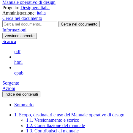
Manuale operativo di design
Progetto:
Designers Italia
Amministrazione:
italia
Cerca nel documento
Cerca nel documento
Informazioni
versione-corrente
Scarica
pdf
html
epub
Sorgente
Azioni
indice dei contenuti
Sommario
1. Scopo, destinatari e uso del Manuale operativo di design
1.1. Versionamento e storico
1.2. Consultazione del manuale
1.3. Contribuisci al manuale