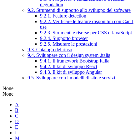
degradation
9.2. Strumenti di supporto allo sviluppo del software
9.2.1. Feature detection
9.2.2. Verificare le feature disponibili con Can I
use
9.2.3. Strumenti e risorse per CSS e JavaScript
9.2.4. Supporto browser
9.2.5. Misurare le prestazioni
9.3. Catalogo del riuso
9.4. Sviluppare con il design system .italia
9.4.1. Il framework Bootstrap Italia
9.4.2. Il kit di sviluppo React
9.4.3. Il kit di sviluppo Angular
9.5. Sviluppare con i modelli di sito e servizi
None
None
A
B
C
D
E
I
M