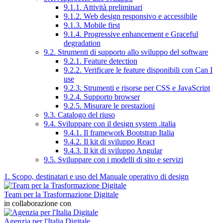
9.1.1. Attività preliminari
9.1.2. Web design responsivo e accessibile
9.1.3. Mobile first
9.1.4. Progressive enhancement e Graceful
degradation
9.2. Strumenti di supporto allo sviluppo del software
9.2.1. Feature detection
9.2.2. Verificare le feature disponibili con Can I
use
9.2.3. Strumenti e risorse per CSS e JavaScript
9.2.4. Supporto browser
9.2.5. Misurare le prestazioni
9.3. Catalogo del riuso
9.4. Sviluppare con il design system .italia
9.4.1. Il framework Bootstrap Italia
9.4.2. Il kit di sviluppo React
9.4.3. Il kit di sviluppo Angular
9.5. Sviluppare con i modelli di sito e servizi
1. Scopo, destinatari e uso del Manuale operativo di design
Team per la Trasformazione Digitale
in collaborazione con
Agenzia per l'Italia Digitale