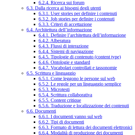
6.2.4. Ricerca sui forum
6.3. Dalla ricerca ai bisogni degli utenti
6.3.1. User stories per definire i contenuti
6.3.2. Job stories per definire i contenuti
6.3.3. Criteri di accettazione
6.4. Architettura dell’informazione
6.4.1. Definire l’architettura dell’informazione
6.4.2. Alberatura
6.4.3. Flussi di interazione
6.4.4. Sistemi di navigazione
6.4.5. Tipologie di contenuto (content type)
6.4.6. Ontologie e standard
6.4.7. Vocabolari controllati e tassonomie
6.5. Scrittura e linguaggio
6.5.1. Come leggono le persone sul web
6.5.2. Le regole per un linguaggio semplice
6.5.3. Microtesti
6.5.4. Scrittura collaborativa
6.5.5. Content critique
6.5.6. Traduzione e localizzazione dei contenuti
6.6. Documenti
6.6.1. I documenti vanno sul web
6.6.2. Tipi di documenti
6.6.3. Formato di lettura dei documenti elettronici
6.6.4. Modalità di produzione dei documenti