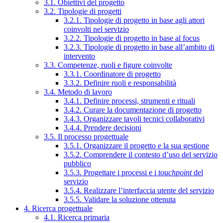
3.1. Obiettivi del progetto
3.2. Tipologie di progetti
3.2.1. Tipologie di progetto in base agli attori
coinvolti nel servizio
3.2.2. Tipologie di progetto in base al focus
3.2.3. Tipologie di progetto in base all’ambito di
intervento
3.3. Competenze, ruoli e figure coinvolte
3.3.1. Coordinatore di progetto
3.3.2. Definire ruoli e responsabilità
3.4. Metodo di lavoro
3.4.1. Definire processi, strumenti e rituali
3.4.2. Curare la documentazione di progetto
3.4.3. Organizzare tavoli tecnici collaborativi
3.4.4. Prendere decisioni
3.5. Il processo progettuale
3.5.1. Organizzare il progetto e la sua gestione
3.5.2. Comprendere il contesto d’uso del servizio
pubblico
3.5.3. Progettare i processi e i
touchpoint
del
servizio
3.5.4. Realizzare l’interfaccia utente del servizio
3.5.5. Validare la soluzione ottenuta
4. Ricerca progettuale
4.1. Ricerca primaria