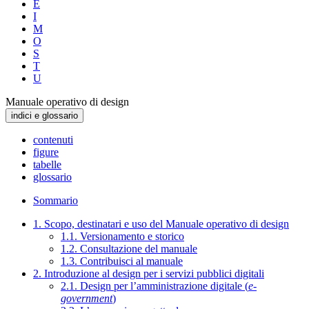
E
I
M
O
S
T
U
Manuale operativo di design
indici e glossario
contenuti
figure
tabelle
glossario
Sommario
1. Scopo, destinatari e uso del Manuale operativo di design
1.1. Versionamento e storico
1.2. Consultazione del manuale
1.3. Contribuisci al manuale
2. Introduzione al design per i servizi pubblici digitali
2.1. Design per l’amministrazione digitale (
e-
government
)