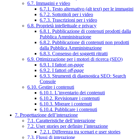
6.7. Immagini e video
6.7.1. Testo alternativo (alt text) per le immagini
6.7.2. Sottotitoli per i video
6.7.3. Trascrizioni per i video
6.8. Proprietà intellettuale e privacy
6.8.1. Pubblicazione di contenuti prodotti dalla
Pubblica Amministrazione
6.8.2. Pubblicazione di contenuti non prodotti
dalla Pubblica Amministrazione
6.8.3. Consenso dei soggetti ritratti
6.9. Ottimizzazione per i motori di ricerca (SEO)
6.9.1. I fattori
on-page
6.9.2. I fattori
off-page
6.9.3. Strumenti di diagnostica SEO: Search
Console
6.10. Gestire i contenuti
6.10.1. L’inventario dei contenuti
6.10.2. Revisionare i contenuti
6.10.3. Migrare i contenuti
6.10.4. Pubblicare i contenuti
7. Progettazione dell’interazione
7.1. Caratteristiche dell’interazione
7.2. User stories per definire l’interazione
7.2.1. Differenza tra scenari e user stories
7.3. Flussi di interazione