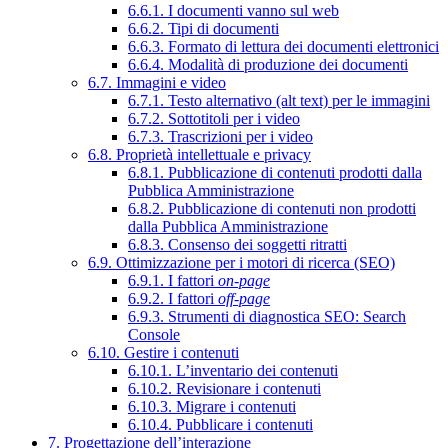
6.6.1. I documenti vanno sul web
6.6.2. Tipi di documenti
6.6.3. Formato di lettura dei documenti elettronici
6.6.4. Modalità di produzione dei documenti
6.7. Immagini e video
6.7.1. Testo alternativo (alt text) per le immagini
6.7.2. Sottotitoli per i video
6.7.3. Trascrizioni per i video
6.8. Proprietà intellettuale e privacy
6.8.1. Pubblicazione di contenuti prodotti dalla
Pubblica Amministrazione
6.8.2. Pubblicazione di contenuti non prodotti
dalla Pubblica Amministrazione
6.8.3. Consenso dei soggetti ritratti
6.9. Ottimizzazione per i motori di ricerca (SEO)
6.9.1. I fattori
on-page
6.9.2. I fattori
off-page
6.9.3. Strumenti di diagnostica SEO: Search
Console
6.10. Gestire i contenuti
6.10.1. L’inventario dei contenuti
6.10.2. Revisionare i contenuti
6.10.3. Migrare i contenuti
6.10.4. Pubblicare i contenuti
7. Progettazione dell’interazione