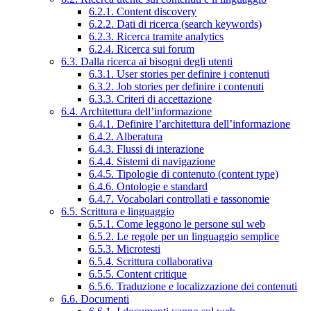
6.2.1. Content discovery
6.2.2. Dati di ricerca (search keywords)
6.2.3. Ricerca tramite analytics
6.2.4. Ricerca sui forum
6.3. Dalla ricerca ai bisogni degli utenti
6.3.1. User stories per definire i contenuti
6.3.2. Job stories per definire i contenuti
6.3.3. Criteri di accettazione
6.4. Architettura dell’informazione
6.4.1. Definire l’architettura dell’informazione
6.4.2. Alberatura
6.4.3. Flussi di interazione
6.4.4. Sistemi di navigazione
6.4.5. Tipologie di contenuto (content type)
6.4.6. Ontologie e standard
6.4.7. Vocabolari controllati e tassonomie
6.5. Scrittura e linguaggio
6.5.1. Come leggono le persone sul web
6.5.2. Le regole per un linguaggio semplice
6.5.3. Microtesti
6.5.4. Scrittura collaborativa
6.5.5. Content critique
6.5.6. Traduzione e localizzazione dei contenuti
6.6. Documenti