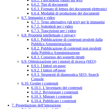
6.6.1. I documenti vanno sul web
6.6.2. Tipi di documenti
6.6.3. Formato di lettura dei documenti elettronici
6.6.4. Modalità di produzione dei documenti
6.7. Immagini e video
6.7.1. Testo alternativo (alt text) per le immagini
6.7.2. Sottotitoli per i video
6.7.3. Trascrizioni per i video
6.8. Proprietà intellettuale e privacy
6.8.1. Pubblicazione di contenuti prodotti dalla
Pubblica Amministrazione
6.8.2. Pubblicazione di contenuti non prodotti
dalla Pubblica Amministrazione
6.8.3. Consenso dei soggetti ritratti
6.9. Ottimizzazione per i motori di ricerca (SEO)
6.9.1. I fattori
on-page
6.9.2. I fattori
off-page
6.9.3. Strumenti di diagnostica SEO: Search
Console
6.10. Gestire i contenuti
6.10.1. L’inventario dei contenuti
6.10.2. Revisionare i contenuti
6.10.3. Migrare i contenuti
6.10.4. Pubblicare i contenuti
7. Progettazione dell’interazione