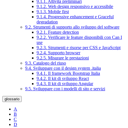
9.1.1. Attività preliminari
9.1.2. Web design responsivo e accessibile
9.1.3. Mobile first
9.1.4. Progressive enhancement e Graceful
degradation
9.2. Strumenti di supporto allo sviluppo del software
9.2.1. Feature detection
9.2.2. Verificare le feature disponibili con Can I
use
9.2.3. Strumenti e risorse per CSS e JavaScript
9.2.4. Supporto browser
9.2.5. Misurare le prestazioni
9.3. Catalogo del riuso
9.4. Sviluppare con il design system .italia
9.4.1. Il framework Bootstrap Italia
9.4.2. Il kit di sviluppo React
9.4.3. Il kit di sviluppo Angular
9.5. Sviluppare con i modelli di sito e servizi
glossario
A
B
C
D