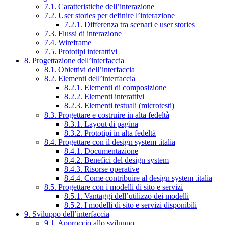
7.1. Caratteristiche dell’interazione
7.2. User stories per definire l’interazione
7.2.1. Differenza tra scenari e user stories
7.3. Flussi di interazione
7.4. Wireframe
7.5. Prototipi interattivi
8. Progettazione dell’interfaccia
8.1. Obiettivi dell’interfaccia
8.2. Elementi dell’interfaccia
8.2.1. Elementi di composizione
8.2.2. Elementi interattivi
8.2.3. Elementi testuali (microtesti)
8.3. Progettare e costruire in alta fedeltà
8.3.1. Layout di pagina
8.3.2. Prototipi in alta fedeltà
8.4. Progettare con il design system .italia
8.4.1. Documentazione
8.4.2. Benefici del design system
8.4.3. Risorse operative
8.4.4. Come contribuire al design system .italia
8.5. Progettare con i modelli di sito e servizi
8.5.1. Vantaggi dell’utilizzo dei modelli
8.5.2. I modelli di sito e servizi disponibili
9. Sviluppo dell’interfaccia
9.1. Approccio allo sviluppo