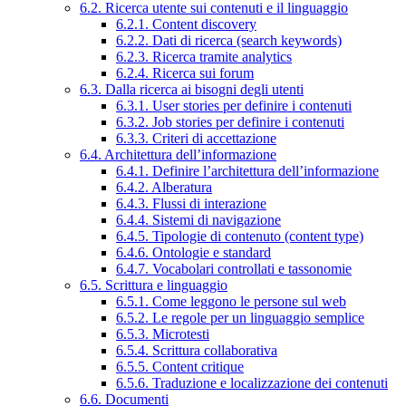
6.2. Ricerca utente sui contenuti e il linguaggio
6.2.1. Content discovery
6.2.2. Dati di ricerca (search keywords)
6.2.3. Ricerca tramite analytics
6.2.4. Ricerca sui forum
6.3. Dalla ricerca ai bisogni degli utenti
6.3.1. User stories per definire i contenuti
6.3.2. Job stories per definire i contenuti
6.3.3. Criteri di accettazione
6.4. Architettura dell’informazione
6.4.1. Definire l’architettura dell’informazione
6.4.2. Alberatura
6.4.3. Flussi di interazione
6.4.4. Sistemi di navigazione
6.4.5. Tipologie di contenuto (content type)
6.4.6. Ontologie e standard
6.4.7. Vocabolari controllati e tassonomie
6.5. Scrittura e linguaggio
6.5.1. Come leggono le persone sul web
6.5.2. Le regole per un linguaggio semplice
6.5.3. Microtesti
6.5.4. Scrittura collaborativa
6.5.5. Content critique
6.5.6. Traduzione e localizzazione dei contenuti
6.6. Documenti