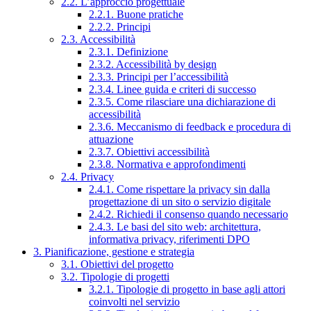
2.2. L’approccio progettuale
2.2.1. Buone pratiche
2.2.2. Principi
2.3. Accessibilità
2.3.1. Definizione
2.3.2. Accessibilità by design
2.3.3. Principi per l’accessibilità
2.3.4. Linee guida e criteri di successo
2.3.5. Come rilasciare una dichiarazione di
accessibilità
2.3.6. Meccanismo di feedback e procedura di
attuazione
2.3.7. Obiettivi accessibilità
2.3.8. Normativa e approfondimenti
2.4. Privacy
2.4.1. Come rispettare la privacy sin dalla
progettazione di un sito o servizio digitale
2.4.2. Richiedi il consenso quando necessario
2.4.3. Le basi del sito web: architettura,
informativa privacy, riferimenti DPO
3. Pianificazione, gestione e strategia
3.1. Obiettivi del progetto
3.2. Tipologie di progetti
3.2.1. Tipologie di progetto in base agli attori
coinvolti nel servizio