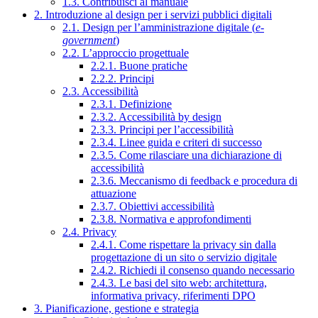
1.3. Contribuisci al manuale
2. Introduzione al design per i servizi pubblici digitali
2.1. Design per l’amministrazione digitale (
e-
government
)
2.2. L’approccio progettuale
2.2.1. Buone pratiche
2.2.2. Principi
2.3. Accessibilità
2.3.1. Definizione
2.3.2. Accessibilità by design
2.3.3. Principi per l’accessibilità
2.3.4. Linee guida e criteri di successo
2.3.5. Come rilasciare una dichiarazione di
accessibilità
2.3.6. Meccanismo di feedback e procedura di
attuazione
2.3.7. Obiettivi accessibilità
2.3.8. Normativa e approfondimenti
2.4. Privacy
2.4.1. Come rispettare la privacy sin dalla
progettazione di un sito o servizio digitale
2.4.2. Richiedi il consenso quando necessario
2.4.3. Le basi del sito web: architettura,
informativa privacy, riferimenti DPO
3. Pianificazione, gestione e strategia