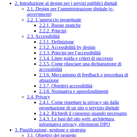
2. Introduzione al design per i servizi pubblici digitali
2.1. Design per l’amministrazione digitale (
e-
government
)
2.2. L’approccio progettuale
2.2.1. Buone pratiche
2.2.2. Principi
2.3. Accessibilità
2.3.1. Definizione
2.3.2. Accessibilità by design
2.3.3. Principi per l’accessibilità
2.3.4. Linee guida e criteri di successo
2.3.5. Come rilasciare una dichiarazione di
accessibilità
2.3.6. Meccanismo di feedback e procedura di
attuazione
2.3.7. Obiettivi accessibilità
2.3.8. Normativa e approfondimenti
2.4. Privacy
2.4.1. Come rispettare la privacy sin dalla
progettazione di un sito o servizio digitale
2.4.2. Richiedi il consenso quando necessario
2.4.3. Le basi del sito web: architettura,
informativa privacy, riferimenti DPO
3. Pianificazione, gestione e strategia
3.1. Obiettivi del progetto