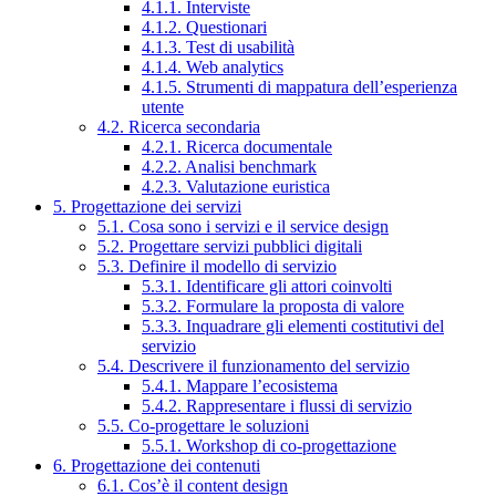
4.1.1. Interviste
4.1.2. Questionari
4.1.3. Test di usabilità
4.1.4. Web analytics
4.1.5. Strumenti di mappatura dell’esperienza
utente
4.2. Ricerca secondaria
4.2.1. Ricerca documentale
4.2.2. Analisi benchmark
4.2.3. Valutazione euristica
5. Progettazione dei servizi
5.1. Cosa sono i servizi e il service design
5.2. Progettare servizi pubblici digitali
5.3. Definire il modello di servizio
5.3.1. Identificare gli attori coinvolti
5.3.2. Formulare la proposta di valore
5.3.3. Inquadrare gli elementi costitutivi del
servizio
5.4. Descrivere il funzionamento del servizio
5.4.1. Mappare l’ecosistema
5.4.2. Rappresentare i flussi di servizio
5.5. Co-progettare le soluzioni
5.5.1. Workshop di co-progettazione
6. Progettazione dei contenuti
6.1. Cos’è il content design