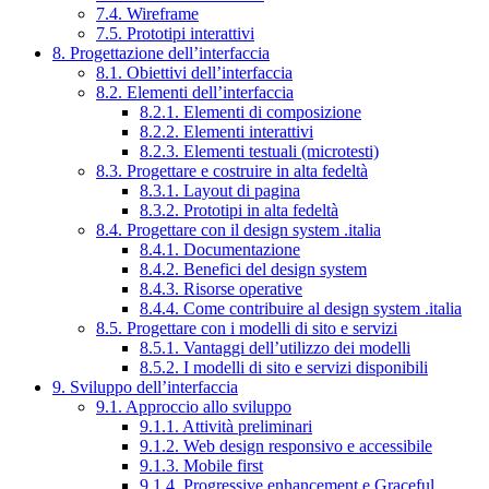
7.4. Wireframe
7.5. Prototipi interattivi
8. Progettazione dell’interfaccia
8.1. Obiettivi dell’interfaccia
8.2. Elementi dell’interfaccia
8.2.1. Elementi di composizione
8.2.2. Elementi interattivi
8.2.3. Elementi testuali (microtesti)
8.3. Progettare e costruire in alta fedeltà
8.3.1. Layout di pagina
8.3.2. Prototipi in alta fedeltà
8.4. Progettare con il design system .italia
8.4.1. Documentazione
8.4.2. Benefici del design system
8.4.3. Risorse operative
8.4.4. Come contribuire al design system .italia
8.5. Progettare con i modelli di sito e servizi
8.5.1. Vantaggi dell’utilizzo dei modelli
8.5.2. I modelli di sito e servizi disponibili
9. Sviluppo dell’interfaccia
9.1. Approccio allo sviluppo
9.1.1. Attività preliminari
9.1.2. Web design responsivo e accessibile
9.1.3. Mobile first
9.1.4. Progressive enhancement e Graceful