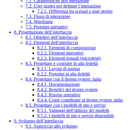
7.1. Caratteristiche dell’interazione
7.2. User stories per definire l’interazione
7.2.1. Differenza tra scenari e user stories
7.3. Flussi di interazione
7.4. Wireframe
7.5. Prototipi interattivi
8. Progettazione dell’interfaccia
8.1. Obiettivi dell’interfaccia
8.2. Elementi dell’interfaccia
8.2.1. Elementi di composizione
8.2.2. Elementi interattivi
8.2.3. Elementi testuali (microtesti)
8.3. Progettare e costruire in alta fedeltà
8.3.1. Layout di pagina
8.3.2. Prototipi in alta fedeltà
8.4. Progettare con il design system .italia
8.4.1. Documentazione
8.4.2. Benefici del design system
8.4.3. Risorse operative
8.4.4. Come contribuire al design system .italia
8.5. Progettare con i modelli di sito e servizi
8.5.1. Vantaggi dell’utilizzo dei modelli
8.5.2. I modelli di sito e servizi disponibili
9. Sviluppo dell’interfaccia
9.1. Approccio allo sviluppo