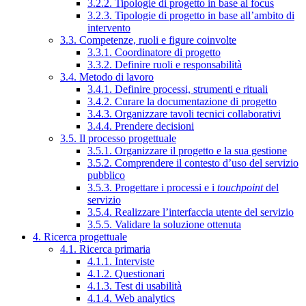
3.2.2. Tipologie di progetto in base al focus
3.2.3. Tipologie di progetto in base all’ambito di
intervento
3.3. Competenze, ruoli e figure coinvolte
3.3.1. Coordinatore di progetto
3.3.2. Definire ruoli e responsabilità
3.4. Metodo di lavoro
3.4.1. Definire processi, strumenti e rituali
3.4.2. Curare la documentazione di progetto
3.4.3. Organizzare tavoli tecnici collaborativi
3.4.4. Prendere decisioni
3.5. Il processo progettuale
3.5.1. Organizzare il progetto e la sua gestione
3.5.2. Comprendere il contesto d’uso del servizio
pubblico
3.5.3. Progettare i processi e i
touchpoint
del
servizio
3.5.4. Realizzare l’interfaccia utente del servizio
3.5.5. Validare la soluzione ottenuta
4. Ricerca progettuale
4.1. Ricerca primaria
4.1.1. Interviste
4.1.2. Questionari
4.1.3. Test di usabilità
4.1.4. Web analytics