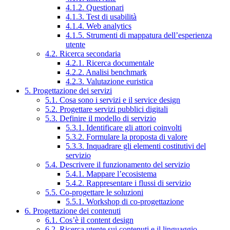
4.1.2. Questionari
4.1.3. Test di usabilità
4.1.4. Web analytics
4.1.5. Strumenti di mappatura dell’esperienza
utente
4.2. Ricerca secondaria
4.2.1. Ricerca documentale
4.2.2. Analisi benchmark
4.2.3. Valutazione euristica
5. Progettazione dei servizi
5.1. Cosa sono i servizi e il service design
5.2. Progettare servizi pubblici digitali
5.3. Definire il modello di servizio
5.3.1. Identificare gli attori coinvolti
5.3.2. Formulare la proposta di valore
5.3.3. Inquadrare gli elementi costitutivi del
servizio
5.4. Descrivere il funzionamento del servizio
5.4.1. Mappare l’ecosistema
5.4.2. Rappresentare i flussi di servizio
5.5. Co-progettare le soluzioni
5.5.1. Workshop di co-progettazione
6. Progettazione dei contenuti
6.1. Cos’è il content design
6.2. Ricerca utente sui contenuti e il linguaggio