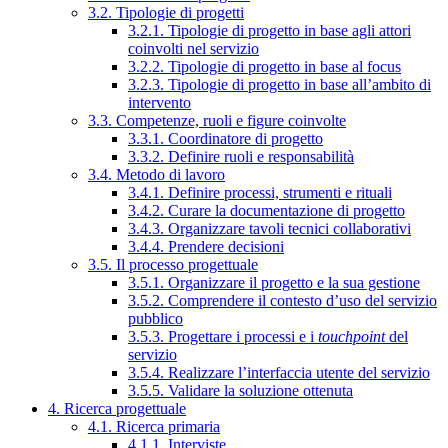
3.2. Tipologie di progetti
3.2.1. Tipologie di progetto in base agli attori
coinvolti nel servizio
3.2.2. Tipologie di progetto in base al focus
3.2.3. Tipologie di progetto in base all’ambito di
intervento
3.3. Competenze, ruoli e figure coinvolte
3.3.1. Coordinatore di progetto
3.3.2. Definire ruoli e responsabilità
3.4. Metodo di lavoro
3.4.1. Definire processi, strumenti e rituali
3.4.2. Curare la documentazione di progetto
3.4.3. Organizzare tavoli tecnici collaborativi
3.4.4. Prendere decisioni
3.5. Il processo progettuale
3.5.1. Organizzare il progetto e la sua gestione
3.5.2. Comprendere il contesto d’uso del servizio
pubblico
3.5.3. Progettare i processi e i
touchpoint
del
servizio
3.5.4. Realizzare l’interfaccia utente del servizio
3.5.5. Validare la soluzione ottenuta
4. Ricerca progettuale
4.1. Ricerca primaria
4.1.1. Interviste