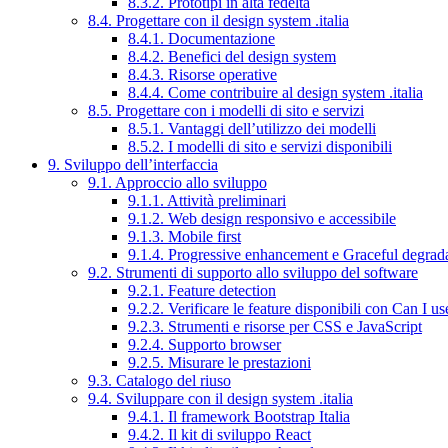
8.3.2. Prototipi in alta fedeltà
8.4. Progettare con il design system .italia
8.4.1. Documentazione
8.4.2. Benefici del design system
8.4.3. Risorse operative
8.4.4. Come contribuire al design system .italia
8.5. Progettare con i modelli di sito e servizi
8.5.1. Vantaggi dell’utilizzo dei modelli
8.5.2. I modelli di sito e servizi disponibili
9. Sviluppo dell’interfaccia
9.1. Approccio allo sviluppo
9.1.1. Attività preliminari
9.1.2. Web design responsivo e accessibile
9.1.3. Mobile first
9.1.4. Progressive enhancement e Graceful degrad
9.2. Strumenti di supporto allo sviluppo del software
9.2.1. Feature detection
9.2.2. Verificare le feature disponibili con Can I us
9.2.3. Strumenti e risorse per CSS e JavaScript
9.2.4. Supporto browser
9.2.5. Misurare le prestazioni
9.3. Catalogo del riuso
9.4. Sviluppare con il design system .italia
9.4.1. Il framework Bootstrap Italia
9.4.2. Il kit di sviluppo React