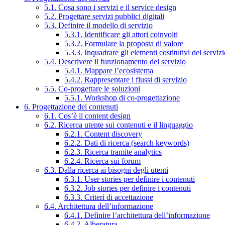
5.1. Cosa sono i servizi e il service design
5.2. Progettare servizi pubblici digitali
5.3. Definire il modello di servizio
5.3.1. Identificare gli attori coinvolti
5.3.2. Formulare la proposta di valore
5.3.3. Inquadrare gli elementi costitutivi del serviz
5.4. Descrivere il funzionamento del servizio
5.4.1. Mappare l’ecosistema
5.4.2. Rappresentare i flussi di servizio
5.5. Co-progettare le soluzioni
5.5.1. Workshop di co-progettazione
6. Progettazione dei contenuti
6.1. Cos’è il content design
6.2. Ricerca utente sui contenuti e il linguaggio
6.2.1. Content discovery
6.2.2. Dati di ricerca (search keywords)
6.2.3. Ricerca tramite analytics
6.2.4. Ricerca sui forum
6.3. Dalla ricerca ai bisogni degli utenti
6.3.1. User stories per definire i contenuti
6.3.2. Job stories per definire i contenuti
6.3.3. Criteri di accettazione
6.4. Architettura dell’informazione
6.4.1. Definire l’architettura dell’informazione
6.4.2. Alberatura