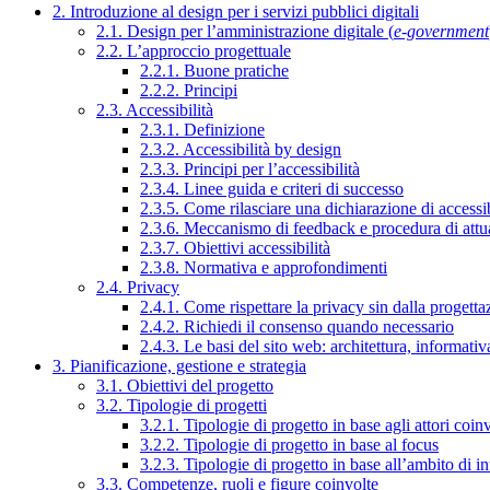
2. Introduzione al design per i servizi pubblici digitali
2.1. Design per l’amministrazione digitale (
e-government
2.2. L’approccio progettuale
2.2.1. Buone pratiche
2.2.2. Principi
2.3. Accessibilità
2.3.1. Definizione
2.3.2. Accessibilità by design
2.3.3. Principi per l’accessibilità
2.3.4. Linee guida e criteri di successo
2.3.5. Come rilasciare una dichiarazione di accessib
2.3.6. Meccanismo di feedback e procedura di attu
2.3.7. Obiettivi accessibilità
2.3.8. Normativa e approfondimenti
2.4. Privacy
2.4.1. Come rispettare la privacy sin dalla progettaz
2.4.2. Richiedi il consenso quando necessario
2.4.3. Le basi del sito web: architettura, informati
3. Pianificazione, gestione e strategia
3.1. Obiettivi del progetto
3.2. Tipologie di progetti
3.2.1. Tipologie di progetto in base agli attori coinv
3.2.2. Tipologie di progetto in base al focus
3.2.3. Tipologie di progetto in base all’ambito di i
3.3. Competenze, ruoli e figure coinvolte