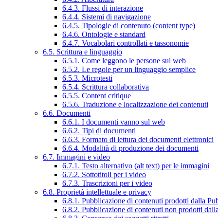
6.4.3. Flussi di interazione
6.4.4. Sistemi di navigazione
6.4.5. Tipologie di contenuto (content type)
6.4.6. Ontologie e standard
6.4.7. Vocabolari controllati e tassonomie
6.5. Scrittura e linguaggio
6.5.1. Come leggono le persone sul web
6.5.2. Le regole per un linguaggio semplice
6.5.3. Microtesti
6.5.4. Scrittura collaborativa
6.5.5. Content critique
6.5.6. Traduzione e localizzazione dei contenuti
6.6. Documenti
6.6.1. I documenti vanno sul web
6.6.2. Tipi di documenti
6.6.3. Formato di lettura dei documenti elettronici
6.6.4. Modalità di produzione dei documenti
6.7. Immagini e video
6.7.1. Testo alternativo (alt text) per le immagini
6.7.2. Sottotitoli per i video
6.7.3. Trascrizioni per i video
6.8. Proprietà intellettuale e privacy
6.8.1. Pubblicazione di contenuti prodotti dalla P
6.8.2. Pubblicazione di contenuti non prodotti dal