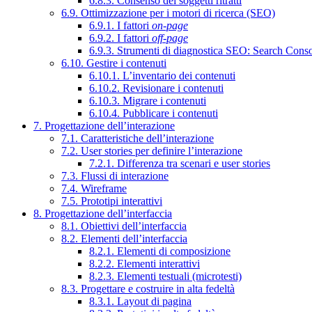
6.8.3. Consenso dei soggetti ritratti
6.9. Ottimizzazione per i motori di ricerca (SEO)
6.9.1. I fattori
on-page
6.9.2. I fattori
off-page
6.9.3. Strumenti di diagnostica SEO: Search Cons
6.10. Gestire i contenuti
6.10.1. L’inventario dei contenuti
6.10.2. Revisionare i contenuti
6.10.3. Migrare i contenuti
6.10.4. Pubblicare i contenuti
7. Progettazione dell’interazione
7.1. Caratteristiche dell’interazione
7.2. User stories per definire l’interazione
7.2.1. Differenza tra scenari e user stories
7.3. Flussi di interazione
7.4. Wireframe
7.5. Prototipi interattivi
8. Progettazione dell’interfaccia
8.1. Obiettivi dell’interfaccia
8.2. Elementi dell’interfaccia
8.2.1. Elementi di composizione
8.2.2. Elementi interattivi
8.2.3. Elementi testuali (microtesti)
8.3. Progettare e costruire in alta fedeltà
8.3.1. Layout di pagina