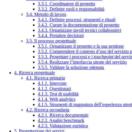
3.3.1. Coordinatore di progetto
3.3.2. Definire ruoli e responsabilità
3.4. Metodo di lavoro
3.4.1. Definire processi, strumenti e rituali
3.4.2. Curare la documentazione di progetto
3.4.3. Organizzare tavoli tecnici collaborativi
3.4.4. Prendere decisioni
3.5. Il processo progettuale
3.5.1. Organizzare il progetto e la sua gestione
3.5.2. Comprendere il contesto d’uso del servizio 
3.5.3. Progettare i processi e i
touchpoint
del servi
3.5.4. Realizzare l’interfaccia utente del servizio
3.5.5. Validare la soluzione ottenuta
4. Ricerca progettuale
4.1. Ricerca primaria
4.1.1. Interviste
4.1.2. Questionari
4.1.3. Test di usabilità
4.1.4. Web analytics
4.1.5. Strumenti di mappatura dell’esperienza uten
4.2. Ricerca secondaria
4.2.1. Ricerca documentale
4.2.2. Analisi benchmark
4.2.3. Valutazione euristica
5. Progettazione dei servizi