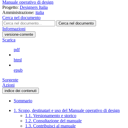
Manuale operativo di design
Progetto:
Designers Italia
Amministrazione:
italia
Cerca nel documento
Cerca nel documento
Informazioni
versione-corrente
Scarica
pdf
html
epub
Sorgente
Azioni
indice dei contenuti
Sommario
1. Scopo, destinatari e uso del Manuale operativo di design
1.1. Versionamento e storico
1.2. Consultazione del manuale
1.3. Contribuisci al manuale