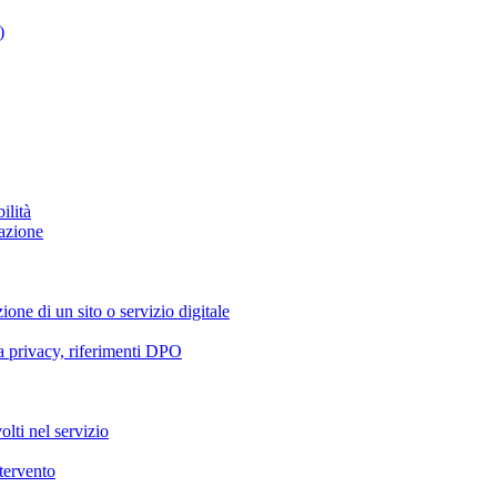
)
ilità
azione
ione di un sito o servizio digitale
va privacy, riferimenti DPO
olti nel servizio
ntervento