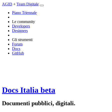
AGID
+
Team Digitale
Piano Triennale
Le community
Developers
Designers
Gli strumenti
Forum
Docs
GitHub
Docs Italia
beta
Documenti pubblici, digitali.