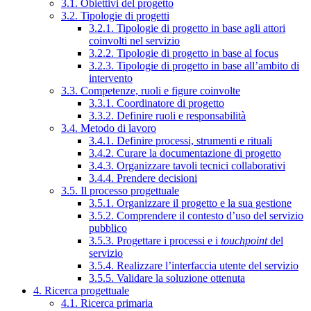
3.1. Obiettivi del progetto
3.2. Tipologie di progetti
3.2.1. Tipologie di progetto in base agli attori
coinvolti nel servizio
3.2.2. Tipologie di progetto in base al focus
3.2.3. Tipologie di progetto in base all’ambito di
intervento
3.3. Competenze, ruoli e figure coinvolte
3.3.1. Coordinatore di progetto
3.3.2. Definire ruoli e responsabilità
3.4. Metodo di lavoro
3.4.1. Definire processi, strumenti e rituali
3.4.2. Curare la documentazione di progetto
3.4.3. Organizzare tavoli tecnici collaborativi
3.4.4. Prendere decisioni
3.5. Il processo progettuale
3.5.1. Organizzare il progetto e la sua gestione
3.5.2. Comprendere il contesto d’uso del servizio
pubblico
3.5.3. Progettare i processi e i
touchpoint
del
servizio
3.5.4. Realizzare l’interfaccia utente del servizio
3.5.5. Validare la soluzione ottenuta
4. Ricerca progettuale
4.1. Ricerca primaria