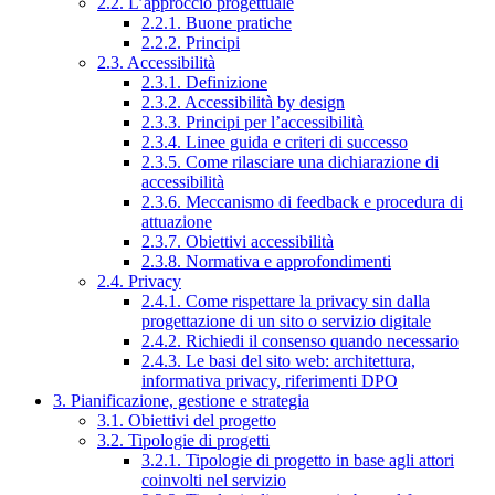
2.2. L’approccio progettuale
2.2.1. Buone pratiche
2.2.2. Principi
2.3. Accessibilità
2.3.1. Definizione
2.3.2. Accessibilità by design
2.3.3. Principi per l’accessibilità
2.3.4. Linee guida e criteri di successo
2.3.5. Come rilasciare una dichiarazione di
accessibilità
2.3.6. Meccanismo di feedback e procedura di
attuazione
2.3.7. Obiettivi accessibilità
2.3.8. Normativa e approfondimenti
2.4. Privacy
2.4.1. Come rispettare la privacy sin dalla
progettazione di un sito o servizio digitale
2.4.2. Richiedi il consenso quando necessario
2.4.3. Le basi del sito web: architettura,
informativa privacy, riferimenti DPO
3. Pianificazione, gestione e strategia
3.1. Obiettivi del progetto
3.2. Tipologie di progetti
3.2.1. Tipologie di progetto in base agli attori
coinvolti nel servizio