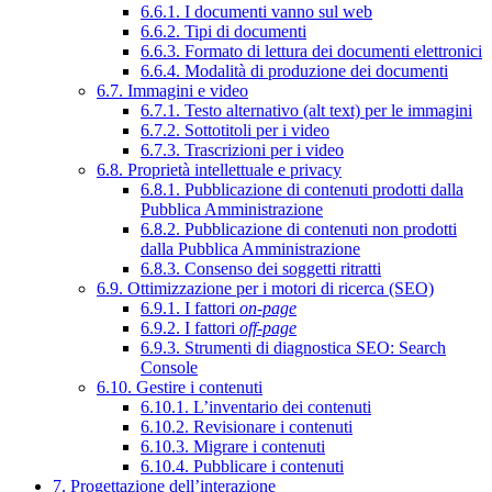
6.6.1. I documenti vanno sul web
6.6.2. Tipi di documenti
6.6.3. Formato di lettura dei documenti elettronici
6.6.4. Modalità di produzione dei documenti
6.7. Immagini e video
6.7.1. Testo alternativo (alt text) per le immagini
6.7.2. Sottotitoli per i video
6.7.3. Trascrizioni per i video
6.8. Proprietà intellettuale e privacy
6.8.1. Pubblicazione di contenuti prodotti dalla
Pubblica Amministrazione
6.8.2. Pubblicazione di contenuti non prodotti
dalla Pubblica Amministrazione
6.8.3. Consenso dei soggetti ritratti
6.9. Ottimizzazione per i motori di ricerca (SEO)
6.9.1. I fattori
on-page
6.9.2. I fattori
off-page
6.9.3. Strumenti di diagnostica SEO: Search
Console
6.10. Gestire i contenuti
6.10.1. L’inventario dei contenuti
6.10.2. Revisionare i contenuti
6.10.3. Migrare i contenuti
6.10.4. Pubblicare i contenuti
7. Progettazione dell’interazione