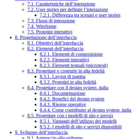
7.1. Caratteristiche dell’interazione
7.2. User stories per definire l’interazione
7.2.1. Differenza tra scenari e user stories
7.3. Flussi di interazione
7.4. Wireframe
7.5. Prototipi interattivi
8. Progettazione dell’interfaccia
8.1. Obiettivi dell’interfaccia
8.2. Elementi dell’interfaccia
8.2.1. Elementi di composizione
8.2.2. Elementi interattivi
8.2.3. Elementi testuali (microtesti)
8.3. Progettare e costruire in alta fedeltà
8.3.1. Layout di pagina
8.3.2. Prototipi in alta fedeltà
8.4. Progettare con il design system .italia
8.4.1. Documentazione
8.4.2. Benefici del design system
8.4.3. Risorse operative
8.4.4. Come contribuire al design system .italia
8.5. Progettare con i modelli di sito e servizi
8.5.1. Vantaggi dell’utilizzo dei modelli
8.5.2. I modelli di sito e servizi disponibili
9. Sviluppo dell’interfaccia
9.1. Approccio allo sviluppo