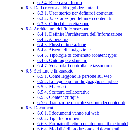
6.2.4. Ricerca sui forum
6.3. Dalla ricerca ai bisogni degli utenti
6.3.1. User stories per definire i contenuti
6.3.2. Job stories per definire i contenuti
6.3.3. Criteri di accettazione
6.4. Architettura dell’informazione
6.4.1. Definire l’architettura dell’informazione
6.4.2. Alberatura
6.4.3. Flussi di interazione
6.4.4. Sistemi di navigazione
6.4.5. Tipologie di contenuto (content type)
6.4.6. Ontologie e standard
6.4.7. Vocabolari controllati e tassonomie
6.5. Scrittura e linguaggio
6.5.1. Come leggono le persone sul web
6.5.2. Le regole per un linguaggio semplice
6.5.3. Microtesti
6.5.4. Scrittura collaborativa
6.5.5. Content critique
6.5.6. Traduzione e localizzazione dei contenuti
6.6. Documenti
6.6.1. I documenti vanno sul web
6.6.2. Tipi di documenti
6.6.3. Formato di lettura dei documenti elettronici
6.6.4. Modalità di produzione dei documenti