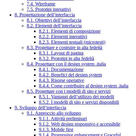
7.4. Wireframe
7.5. Prototipi interattivi
8. Progettazione dell’interfaccia
8.1. Obiettivi dell’interfaccia
8.2. Elementi dell’interfaccia
8.2.1. Elementi di composizione
8.2.2. Elementi interattivi
8.2.3. Elementi testuali (microtesti)
8.3. Progettare e costruire in alta fedeltà
8.3.1. Layout di pagina
8.3.2. Prototipi in alta fedeltà
8.4. Progettare con il design system .italia
8.4.1. Documentazione
8.4.2. Benefici del design system
8.4.3. Risorse operative
8.4.4. Come contribuire al design system .italia
8.5. Progettare con i modelli di sito e servizi
8.5.1. Vantaggi dell’utilizzo dei modelli
8.5.2. I modelli di sito e servizi disponibili
9. Sviluppo dell’interfaccia
9.1. Approccio allo sviluppo
9.1.1. Attività preliminari
9.1.2. Web design responsivo e accessibile
9.1.3. Mobile first
9.1.4. Progressive enhancement e Graceful