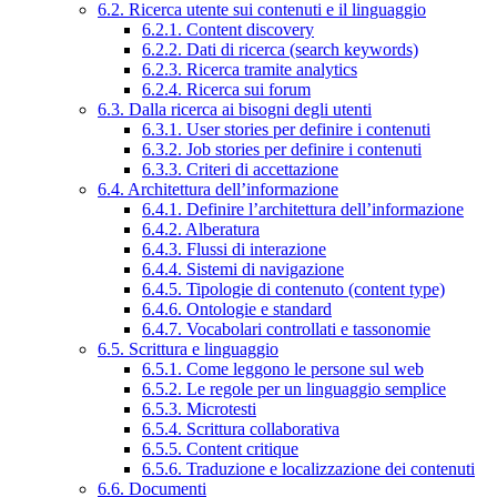
6.2. Ricerca utente sui contenuti e il linguaggio
6.2.1. Content discovery
6.2.2. Dati di ricerca (search keywords)
6.2.3. Ricerca tramite analytics
6.2.4. Ricerca sui forum
6.3. Dalla ricerca ai bisogni degli utenti
6.3.1. User stories per definire i contenuti
6.3.2. Job stories per definire i contenuti
6.3.3. Criteri di accettazione
6.4. Architettura dell’informazione
6.4.1. Definire l’architettura dell’informazione
6.4.2. Alberatura
6.4.3. Flussi di interazione
6.4.4. Sistemi di navigazione
6.4.5. Tipologie di contenuto (content type)
6.4.6. Ontologie e standard
6.4.7. Vocabolari controllati e tassonomie
6.5. Scrittura e linguaggio
6.5.1. Come leggono le persone sul web
6.5.2. Le regole per un linguaggio semplice
6.5.3. Microtesti
6.5.4. Scrittura collaborativa
6.5.5. Content critique
6.5.6. Traduzione e localizzazione dei contenuti
6.6. Documenti