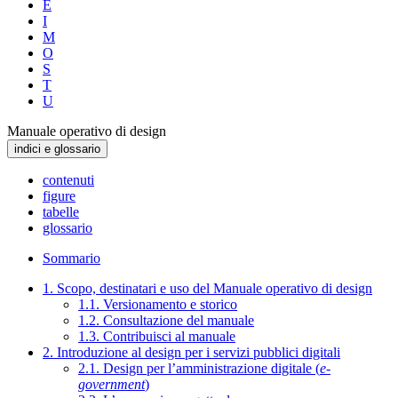
E
I
M
O
S
T
U
Manuale operativo di design
indici e glossario
contenuti
figure
tabelle
glossario
Sommario
1. Scopo, destinatari e uso del Manuale operativo di design
1.1. Versionamento e storico
1.2. Consultazione del manuale
1.3. Contribuisci al manuale
2. Introduzione al design per i servizi pubblici digitali
2.1. Design per l’amministrazione digitale (
e-
government
)