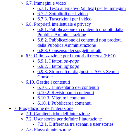
6.7. Immagini e video
6.7.1. Testo alternativo (alt text) per le immagini
6.7.2. Sottotitoli per i video
6.7.3. Trascrizioni per i video
6.8. Proprietà intellettuale e privacy
6.8.1. Pubblicazione di contenuti prodotti dalla
Pubblica Amministrazione
6.8.2. Pubblicazione di contenuti non prodotti
dalla Pubblica Amministrazione
6.8.3. Consenso dei soggetti ritratti
6.9. Ottimizzazione per i motori di ricerca (SEO)
6.9.1. I fattori
on-page
6.9.2. I fattori
off-page
6.9.3. Strumenti di diagnostica SEO: Search
Console
6.10. Gestire i contenuti
6.10.1. L’inventario dei contenuti
6.10.2. Revisionare i contenuti
6.10.3. Migrare i contenuti
6.10.4. Pubblicare i contenuti
7. Progettazione dell’interazione
7.1. Caratteristiche dell’interazione
7.2. User stories per definire l’interazione
7.2.1. Differenza tra scenari e user stories
7.3. Flussi di interazione