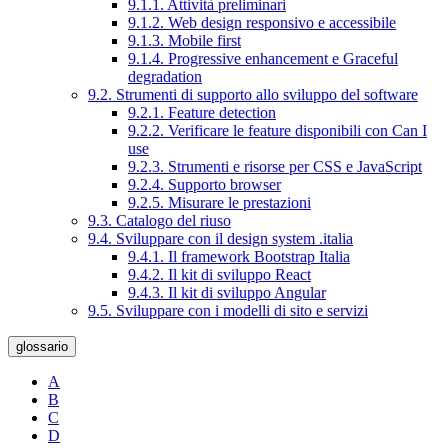
9.1.1. Attività preliminari
9.1.2. Web design responsivo e accessibile
9.1.3. Mobile first
9.1.4. Progressive enhancement e Graceful
degradation
9.2. Strumenti di supporto allo sviluppo del software
9.2.1. Feature detection
9.2.2. Verificare le feature disponibili con Can I
use
9.2.3. Strumenti e risorse per CSS e JavaScript
9.2.4. Supporto browser
9.2.5. Misurare le prestazioni
9.3. Catalogo del riuso
9.4. Sviluppare con il design system .italia
9.4.1. Il framework Bootstrap Italia
9.4.2. Il kit di sviluppo React
9.4.3. Il kit di sviluppo Angular
9.5. Sviluppare con i modelli di sito e servizi
glossario
A
B
C
D