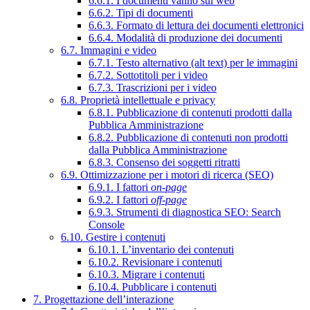
6.6.1. I documenti vanno sul web
6.6.2. Tipi di documenti
6.6.3. Formato di lettura dei documenti elettronici
6.6.4. Modalità di produzione dei documenti
6.7. Immagini e video
6.7.1. Testo alternativo (alt text) per le immagini
6.7.2. Sottotitoli per i video
6.7.3. Trascrizioni per i video
6.8. Proprietà intellettuale e privacy
6.8.1. Pubblicazione di contenuti prodotti dalla
Pubblica Amministrazione
6.8.2. Pubblicazione di contenuti non prodotti
dalla Pubblica Amministrazione
6.8.3. Consenso dei soggetti ritratti
6.9. Ottimizzazione per i motori di ricerca (SEO)
6.9.1. I fattori
on-page
6.9.2. I fattori
off-page
6.9.3. Strumenti di diagnostica SEO: Search
Console
6.10. Gestire i contenuti
6.10.1. L’inventario dei contenuti
6.10.2. Revisionare i contenuti
6.10.3. Migrare i contenuti
6.10.4. Pubblicare i contenuti
7. Progettazione dell’interazione