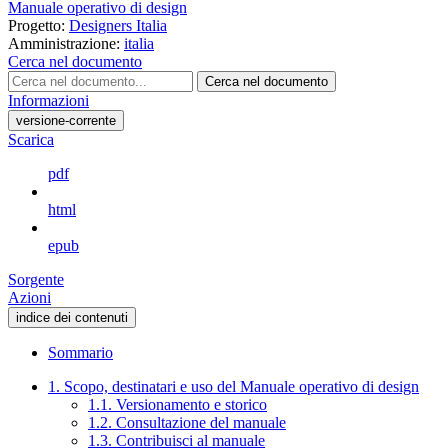
Manuale operativo di design
Progetto:
Designers Italia
Amministrazione:
italia
Cerca nel documento
Cerca nel documento
Informazioni
versione-corrente
Scarica
pdf
html
epub
Sorgente
Azioni
indice dei contenuti
Sommario
1. Scopo, destinatari e uso del Manuale operativo di design
1.1. Versionamento e storico
1.2. Consultazione del manuale
1.3. Contribuisci al manuale