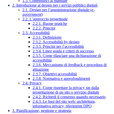
1.3. Contribuisci al manuale
2. Introduzione al design per i servizi pubblici digitali
2.1. Design per l’amministrazione digitale (
e-
government
)
2.2. L’approccio progettuale
2.2.1. Buone pratiche
2.2.2. Principi
2.3. Accessibilità
2.3.1. Definizione
2.3.2. Accessibilità by design
2.3.3. Principi per l’accessibilità
2.3.4. Linee guida e criteri di successo
2.3.5. Come rilasciare una dichiarazione di
accessibilità
2.3.6. Meccanismo di feedback e procedura di
attuazione
2.3.7. Obiettivi accessibilità
2.3.8. Normativa e approfondimenti
2.4. Privacy
2.4.1. Come rispettare la privacy sin dalla
progettazione di un sito o servizio digitale
2.4.2. Richiedi il consenso quando necessario
2.4.3. Le basi del sito web: architettura,
informativa privacy, riferimenti DPO
3. Pianificazione, gestione e strategia