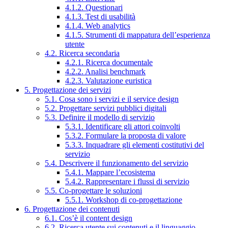
4.1.2. Questionari
4.1.3. Test di usabilità
4.1.4. Web analytics
4.1.5. Strumenti di mappatura dell’esperienza
utente
4.2. Ricerca secondaria
4.2.1. Ricerca documentale
4.2.2. Analisi benchmark
4.2.3. Valutazione euristica
5. Progettazione dei servizi
5.1. Cosa sono i servizi e il service design
5.2. Progettare servizi pubblici digitali
5.3. Definire il modello di servizio
5.3.1. Identificare gli attori coinvolti
5.3.2. Formulare la proposta di valore
5.3.3. Inquadrare gli elementi costitutivi del
servizio
5.4. Descrivere il funzionamento del servizio
5.4.1. Mappare l’ecosistema
5.4.2. Rappresentare i flussi di servizio
5.5. Co-progettare le soluzioni
5.5.1. Workshop di co-progettazione
6. Progettazione dei contenuti
6.1. Cos’è il content design
6.2. Ricerca utente sui contenuti e il linguaggio