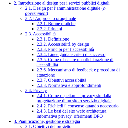
2. Introduzione al design per i servizi pubblici digitali
2.1. Design per l’amministrazione digitale (
e-
government
)
2.2. L’approccio progettuale
2.2.1. Buone pratiche
2.2.2. Principi
2.3. Accessibilità
2.3.1. Definizione
2.3.2. Accessibilità by design
2.3.3. Principi per l’accessibilità
2.3.4. Linee guida e criteri di successo
2.3.5. Come rilasciare una dichiarazione di
accessibilità
2.3.6. Meccanismo di feedback e procedura di
attuazione
2.3.7. Obiettivi accessibilità
2.3.8. Normativa e approfondimenti
2.4. Privacy
2.4.1. Come rispettare la privacy sin dalla
progettazione di un sito o servizio digitale
2.4.2. Richiedi il consenso quando necessario
2.4.3. Le basi del sito web: architettura,
informativa privacy, riferimenti DPO
3. Pianificazione, gestione e strategia
3.1. Obiettivi del progetto