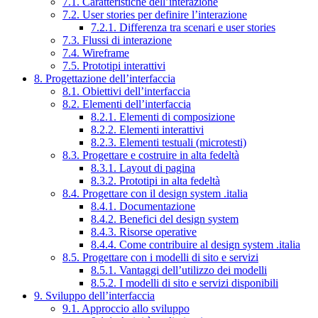
7.1. Caratteristiche dell’interazione
7.2. User stories per definire l’interazione
7.2.1. Differenza tra scenari e user stories
7.3. Flussi di interazione
7.4. Wireframe
7.5. Prototipi interattivi
8. Progettazione dell’interfaccia
8.1. Obiettivi dell’interfaccia
8.2. Elementi dell’interfaccia
8.2.1. Elementi di composizione
8.2.2. Elementi interattivi
8.2.3. Elementi testuali (microtesti)
8.3. Progettare e costruire in alta fedeltà
8.3.1. Layout di pagina
8.3.2. Prototipi in alta fedeltà
8.4. Progettare con il design system .italia
8.4.1. Documentazione
8.4.2. Benefici del design system
8.4.3. Risorse operative
8.4.4. Come contribuire al design system .italia
8.5. Progettare con i modelli di sito e servizi
8.5.1. Vantaggi dell’utilizzo dei modelli
8.5.2. I modelli di sito e servizi disponibili
9. Sviluppo dell’interfaccia
9.1. Approccio allo sviluppo