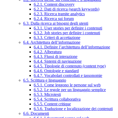
6.2.1. Content discovery
6.2.2. Dati di ricerca (search keywords)
6.2.3. Ricerca tramite analytics
6.2.4. Ricerca sui forum
6.3. Dalla ricerca ai bisogni degli utenti
6.3.1. User stories per definire i contenuti
6.3.2. Job stories per definire i contenuti
6.3.3. Criteri di accettazione
6.4. Architettura dell’informazione
6.4.1. Definire l’architettura dell’informazione
6.4.2. Alberatura
6.4.3. Flussi di interazione
6.4.4. Sistemi di navigazione
6.4.5. Tipologie di contenuto (content type)
6.4.6. Ontologie e standard
6.4.7. Vocabolari controllati e tassonomie
6.5. Scrittura e linguaggio
6.5.1. Come leggono le persone sul web
6.5.2. Le regole per un linguaggio semplice
6.5.3. Microtesti
6.5.4. Scrittura collaborativa
6.5.5. Content critique
6.5.6. Traduzione e localizzazione dei contenuti
6.6. Documenti