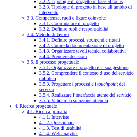
3.2.2. Tipologie di progetto in base al focus
3.2.3. Tipologie di progetto in base all’ambito di
intervento
3.3. Competenze, ruoli e figure coinvolte
3.3.1. Coordinatore di progetto
3.3.2. Definire ruoli e responsabilità
3.4. Metodo di lavoro
3.4.1. Definire processi, strumenti e rituali
3.4.2. Curare la documentazione di progetto
3.4.3. Organizzare tavoli tecnici collaborativi
3.4.4. Prendere decisioni
3.5. Il processo progettuale
3.5.1. Organizzare il progetto e la sua gestione
3.5.2. Comprendere il contesto d’uso del servizio
pubblico
3.5.3. Progettare i processi e i
touchpoint
del
servizio
3.5.4. Realizzare l’interfaccia utente del servizio
3.5.5. Validare la soluzione ottenuta
4. Ricerca progettuale
4.1. Ricerca primaria
4.1.1. Interviste
4.1.2. Questionari
4.1.3. Test di usabilità
4.1.4. Web analytics