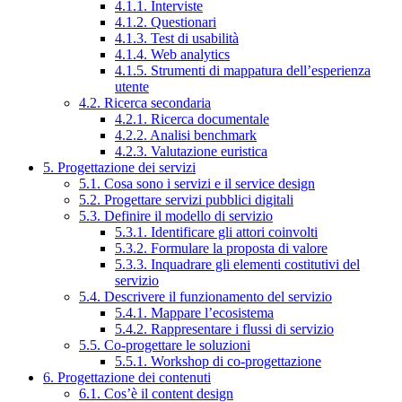
4.1.1. Interviste
4.1.2. Questionari
4.1.3. Test di usabilità
4.1.4. Web analytics
4.1.5. Strumenti di mappatura dell’esperienza
utente
4.2. Ricerca secondaria
4.2.1. Ricerca documentale
4.2.2. Analisi benchmark
4.2.3. Valutazione euristica
5. Progettazione dei servizi
5.1. Cosa sono i servizi e il service design
5.2. Progettare servizi pubblici digitali
5.3. Definire il modello di servizio
5.3.1. Identificare gli attori coinvolti
5.3.2. Formulare la proposta di valore
5.3.3. Inquadrare gli elementi costitutivi del
servizio
5.4. Descrivere il funzionamento del servizio
5.4.1. Mappare l’ecosistema
5.4.2. Rappresentare i flussi di servizio
5.5. Co-progettare le soluzioni
5.5.1. Workshop di co-progettazione
6. Progettazione dei contenuti
6.1. Cos’è il content design