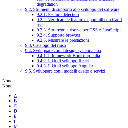
degradation
9.2. Strumenti di supporto allo sviluppo del software
9.2.1. Feature detection
9.2.2. Verificare le feature disponibili con Can I
use
9.2.3. Strumenti e risorse per CSS e JavaScript
9.2.4. Supporto browser
9.2.5. Misurare le prestazioni
9.3. Catalogo del riuso
9.4. Sviluppare con il design system .italia
9.4.1. Il framework Bootstrap Italia
9.4.2. Il kit di sviluppo React
9.4.3. Il kit di sviluppo Angular
9.5. Sviluppare con i modelli di sito e servizi
None
None
A
B
C
D
E
I
M