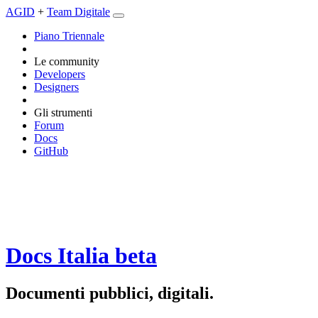
AGID
+
Team Digitale
Piano Triennale
Le community
Developers
Designers
Gli strumenti
Forum
Docs
GitHub
Docs Italia
beta
Documenti pubblici, digitali.