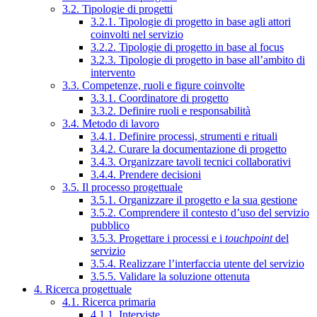
3.2. Tipologie di progetti
3.2.1. Tipologie di progetto in base agli attori
coinvolti nel servizio
3.2.2. Tipologie di progetto in base al focus
3.2.3. Tipologie di progetto in base all’ambito di
intervento
3.3. Competenze, ruoli e figure coinvolte
3.3.1. Coordinatore di progetto
3.3.2. Definire ruoli e responsabilità
3.4. Metodo di lavoro
3.4.1. Definire processi, strumenti e rituali
3.4.2. Curare la documentazione di progetto
3.4.3. Organizzare tavoli tecnici collaborativi
3.4.4. Prendere decisioni
3.5. Il processo progettuale
3.5.1. Organizzare il progetto e la sua gestione
3.5.2. Comprendere il contesto d’uso del servizio
pubblico
3.5.3. Progettare i processi e i
touchpoint
del
servizio
3.5.4. Realizzare l’interfaccia utente del servizio
3.5.5. Validare la soluzione ottenuta
4. Ricerca progettuale
4.1. Ricerca primaria
4.1.1. Interviste