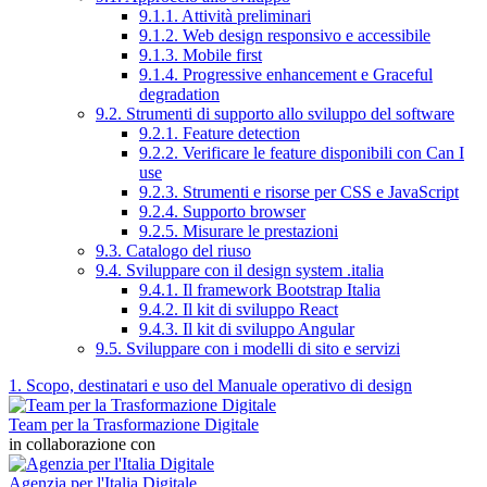
9.1.1. Attività preliminari
9.1.2. Web design responsivo e accessibile
9.1.3. Mobile first
9.1.4. Progressive enhancement e Graceful
degradation
9.2. Strumenti di supporto allo sviluppo del software
9.2.1. Feature detection
9.2.2. Verificare le feature disponibili con Can I
use
9.2.3. Strumenti e risorse per CSS e JavaScript
9.2.4. Supporto browser
9.2.5. Misurare le prestazioni
9.3. Catalogo del riuso
9.4. Sviluppare con il design system .italia
9.4.1. Il framework Bootstrap Italia
9.4.2. Il kit di sviluppo React
9.4.3. Il kit di sviluppo Angular
9.5. Sviluppare con i modelli di sito e servizi
1. Scopo, destinatari e uso del Manuale operativo di design
Team per la Trasformazione Digitale
in collaborazione con
Agenzia per l'Italia Digitale