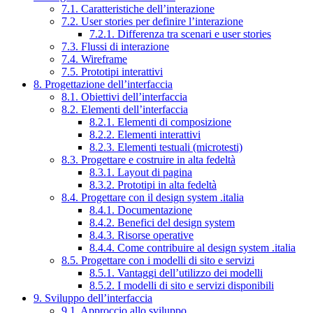
7.1. Caratteristiche dell’interazione
7.2. User stories per definire l’interazione
7.2.1. Differenza tra scenari e user stories
7.3. Flussi di interazione
7.4. Wireframe
7.5. Prototipi interattivi
8. Progettazione dell’interfaccia
8.1. Obiettivi dell’interfaccia
8.2. Elementi dell’interfaccia
8.2.1. Elementi di composizione
8.2.2. Elementi interattivi
8.2.3. Elementi testuali (microtesti)
8.3. Progettare e costruire in alta fedeltà
8.3.1. Layout di pagina
8.3.2. Prototipi in alta fedeltà
8.4. Progettare con il design system .italia
8.4.1. Documentazione
8.4.2. Benefici del design system
8.4.3. Risorse operative
8.4.4. Come contribuire al design system .italia
8.5. Progettare con i modelli di sito e servizi
8.5.1. Vantaggi dell’utilizzo dei modelli
8.5.2. I modelli di sito e servizi disponibili
9. Sviluppo dell’interfaccia
9.1. Approccio allo sviluppo