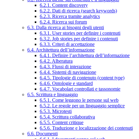
6.2.1. Content discovery
6.2.2. Dati di ricerca (search keywords)
6.2.3. Ricerca tramite analytics
6.2.4. Ricerca sui forum
6.3. Dalla ricerca ai bisogni degli utenti
6.3.1. User stories per definire i contenuti
6.3.2. Job stories per definire i contenuti
6.3.3. Criteri di accettazione
6.4. Architettura dell’informazione
6.4.1. Definire l’architettura dell’informazione
6.4.2. Alberatura
6.4.3. Flussi di interazione
6.4.4. Sistemi di navigazione
6.4.5. Tipologie di contenuto (content type)
6.4.6. Ontologie e standard
6.4.7. Vocabolari controllati e tassonomie
6.5. Scrittura e linguaggio
6.5.1. Come leggono le persone sul web
6.5.2. Le regole per un linguaggio semplice
6.5.3. Microtesti
6.5.4. Scrittura collaborativa
6.5.5. Content critique
6.5.6. Traduzione e localizzazione dei contenuti
6.6. Documenti