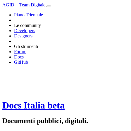
AGID
+
Team Digitale
Piano Triennale
Le community
Developers
Designers
Gli strumenti
Forum
Docs
GitHub
Docs Italia
beta
Documenti pubblici, digitali.