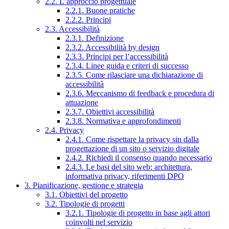
2.2. L’approccio progettuale
2.2.1. Buone pratiche
2.2.2. Principi
2.3. Accessibilità
2.3.1. Definizione
2.3.2. Accessibilità by design
2.3.3. Principi per l’accessibilità
2.3.4. Linee guida e criteri di successo
2.3.5. Come rilasciare una dichiarazione di
accessibilità
2.3.6. Meccanismo di feedback e procedura di
attuazione
2.3.7. Obiettivi accessibilità
2.3.8. Normativa e approfondimenti
2.4. Privacy
2.4.1. Come rispettare la privacy sin dalla
progettazione di un sito o servizio digitale
2.4.2. Richiedi il consenso quando necessario
2.4.3. Le basi del sito web: architettura,
informativa privacy, riferimenti DPO
3. Pianificazione, gestione e strategia
3.1. Obiettivi del progetto
3.2. Tipologie di progetti
3.2.1. Tipologie di progetto in base agli attori
coinvolti nel servizio