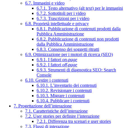
6.7. Immagini e video
6.7.1. Testo alternativo (alt text) per le immagini
6.7.2. Sottotitoli per i video
6.7.3. Trascrizioni per i video
6.8. Proprietà intellettuale e privacy
6.8.1. Pubblicazione di contenuti prodotti dalla
Pubblica Amministrazione
6.8.2. Pubblicazione di contenuti non prodotti
dalla Pubblica Amministrazione
6.8.3. Consenso dei soggetti ritratti
6.9. Ottimizzazione per i motori di ricerca (SEO)
6.9.1. I fattori
on-page
6.9.2. I fattori
off-page
6.9.3. Strumenti di diagnostica SEO: Search
Console
6.10. Gestire i contenuti
6.10.1. L’inventario dei contenuti
6.10.2. Revisionare i contenuti
6.10.3. Migrare i contenuti
6.10.4. Pubblicare i contenuti
7. Progettazione dell’interazione
7.1. Caratteristiche dell’interazione
7.2. User stories per definire l’interazione
7.2.1. Differenza tra scenari e user stories
7.3. Flussi di interazione