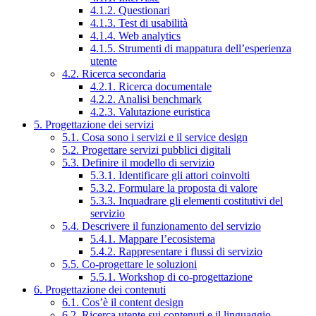
4.1.2. Questionari
4.1.3. Test di usabilità
4.1.4. Web analytics
4.1.5. Strumenti di mappatura dell’esperienza
utente
4.2. Ricerca secondaria
4.2.1. Ricerca documentale
4.2.2. Analisi benchmark
4.2.3. Valutazione euristica
5. Progettazione dei servizi
5.1. Cosa sono i servizi e il service design
5.2. Progettare servizi pubblici digitali
5.3. Definire il modello di servizio
5.3.1. Identificare gli attori coinvolti
5.3.2. Formulare la proposta di valore
5.3.3. Inquadrare gli elementi costitutivi del
servizio
5.4. Descrivere il funzionamento del servizio
5.4.1. Mappare l’ecosistema
5.4.2. Rappresentare i flussi di servizio
5.5. Co-progettare le soluzioni
5.5.1. Workshop di co-progettazione
6. Progettazione dei contenuti
6.1. Cos’è il content design
6.2. Ricerca utente sui contenuti e il linguaggio