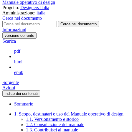
Manuale operativo di design
Progetto:
Designers Italia
Amministrazione:
italia
Cerca nel documento
Cerca nel documento
Informazioni
versione-corrente
Scarica
pdf
html
epub
Sorgente
Azioni
indice dei contenuti
Sommario
1. Scopo, destinatari e uso del Manuale operativo di design
1.1. Versionamento e storico
1.2. Consultazione del manuale
1.3. Contribuisci al manuale