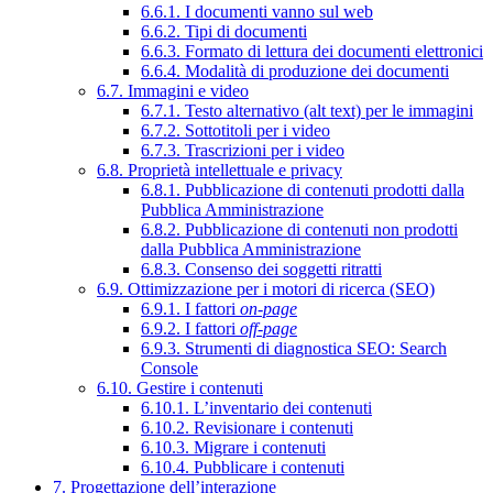
6.6.1. I documenti vanno sul web
6.6.2. Tipi di documenti
6.6.3. Formato di lettura dei documenti elettronici
6.6.4. Modalità di produzione dei documenti
6.7. Immagini e video
6.7.1. Testo alternativo (alt text) per le immagini
6.7.2. Sottotitoli per i video
6.7.3. Trascrizioni per i video
6.8. Proprietà intellettuale e privacy
6.8.1. Pubblicazione di contenuti prodotti dalla
Pubblica Amministrazione
6.8.2. Pubblicazione di contenuti non prodotti
dalla Pubblica Amministrazione
6.8.3. Consenso dei soggetti ritratti
6.9. Ottimizzazione per i motori di ricerca (SEO)
6.9.1. I fattori
on-page
6.9.2. I fattori
off-page
6.9.3. Strumenti di diagnostica SEO: Search
Console
6.10. Gestire i contenuti
6.10.1. L’inventario dei contenuti
6.10.2. Revisionare i contenuti
6.10.3. Migrare i contenuti
6.10.4. Pubblicare i contenuti
7. Progettazione dell’interazione