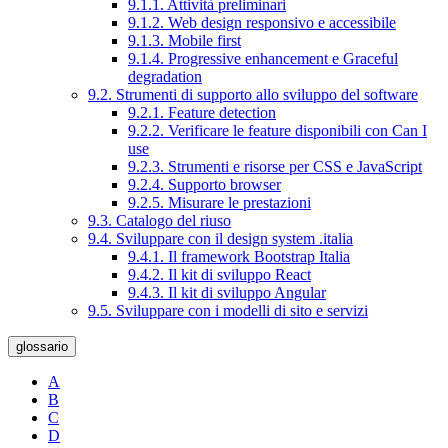
9.1.1. Attività preliminari
9.1.2. Web design responsivo e accessibile
9.1.3. Mobile first
9.1.4. Progressive enhancement e Graceful
degradation
9.2. Strumenti di supporto allo sviluppo del software
9.2.1. Feature detection
9.2.2. Verificare le feature disponibili con Can I
use
9.2.3. Strumenti e risorse per CSS e JavaScript
9.2.4. Supporto browser
9.2.5. Misurare le prestazioni
9.3. Catalogo del riuso
9.4. Sviluppare con il design system .italia
9.4.1. Il framework Bootstrap Italia
9.4.2. Il kit di sviluppo React
9.4.3. Il kit di sviluppo Angular
9.5. Sviluppare con i modelli di sito e servizi
glossario
A
B
C
D