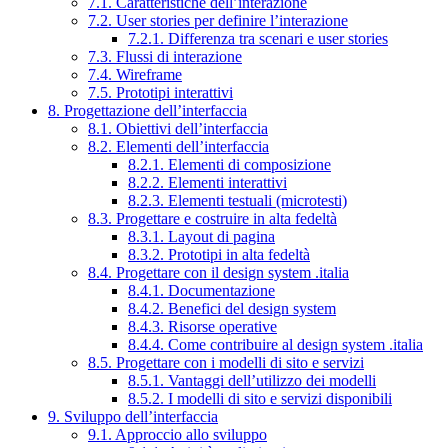
7.1. Caratteristiche dell’interazione
7.2. User stories per definire l’interazione
7.2.1. Differenza tra scenari e user stories
7.3. Flussi di interazione
7.4. Wireframe
7.5. Prototipi interattivi
8. Progettazione dell’interfaccia
8.1. Obiettivi dell’interfaccia
8.2. Elementi dell’interfaccia
8.2.1. Elementi di composizione
8.2.2. Elementi interattivi
8.2.3. Elementi testuali (microtesti)
8.3. Progettare e costruire in alta fedeltà
8.3.1. Layout di pagina
8.3.2. Prototipi in alta fedeltà
8.4. Progettare con il design system .italia
8.4.1. Documentazione
8.4.2. Benefici del design system
8.4.3. Risorse operative
8.4.4. Come contribuire al design system .italia
8.5. Progettare con i modelli di sito e servizi
8.5.1. Vantaggi dell’utilizzo dei modelli
8.5.2. I modelli di sito e servizi disponibili
9. Sviluppo dell’interfaccia
9.1. Approccio allo sviluppo