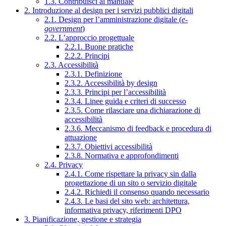
1.3. Contribuisci al manuale
2. Introduzione al design per i servizi pubblici digitali
2.1. Design per l’amministrazione digitale (
e-
government
)
2.2. L’approccio progettuale
2.2.1. Buone pratiche
2.2.2. Principi
2.3. Accessibilità
2.3.1. Definizione
2.3.2. Accessibilità by design
2.3.3. Principi per l’accessibilità
2.3.4. Linee guida e criteri di successo
2.3.5. Come rilasciare una dichiarazione di
accessibilità
2.3.6. Meccanismo di feedback e procedura di
attuazione
2.3.7. Obiettivi accessibilità
2.3.8. Normativa e approfondimenti
2.4. Privacy
2.4.1. Come rispettare la privacy sin dalla
progettazione di un sito o servizio digitale
2.4.2. Richiedi il consenso quando necessario
2.4.3. Le basi del sito web: architettura,
informativa privacy, riferimenti DPO
3. Pianificazione, gestione e strategia