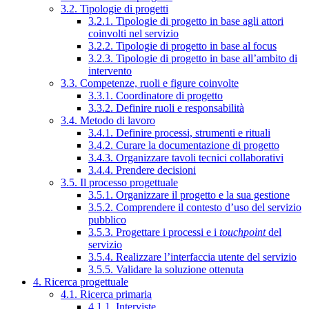
3.2. Tipologie di progetti
3.2.1. Tipologie di progetto in base agli attori
coinvolti nel servizio
3.2.2. Tipologie di progetto in base al focus
3.2.3. Tipologie di progetto in base all’ambito di
intervento
3.3. Competenze, ruoli e figure coinvolte
3.3.1. Coordinatore di progetto
3.3.2. Definire ruoli e responsabilità
3.4. Metodo di lavoro
3.4.1. Definire processi, strumenti e rituali
3.4.2. Curare la documentazione di progetto
3.4.3. Organizzare tavoli tecnici collaborativi
3.4.4. Prendere decisioni
3.5. Il processo progettuale
3.5.1. Organizzare il progetto e la sua gestione
3.5.2. Comprendere il contesto d’uso del servizio
pubblico
3.5.3. Progettare i processi e i
touchpoint
del
servizio
3.5.4. Realizzare l’interfaccia utente del servizio
3.5.5. Validare la soluzione ottenuta
4. Ricerca progettuale
4.1. Ricerca primaria
4.1.1. Interviste