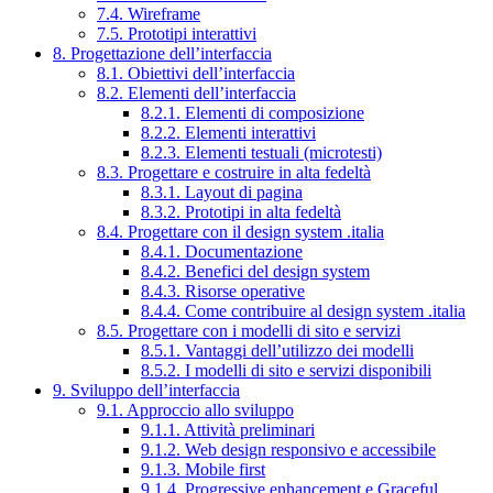
7.4. Wireframe
7.5. Prototipi interattivi
8. Progettazione dell’interfaccia
8.1. Obiettivi dell’interfaccia
8.2. Elementi dell’interfaccia
8.2.1. Elementi di composizione
8.2.2. Elementi interattivi
8.2.3. Elementi testuali (microtesti)
8.3. Progettare e costruire in alta fedeltà
8.3.1. Layout di pagina
8.3.2. Prototipi in alta fedeltà
8.4. Progettare con il design system .italia
8.4.1. Documentazione
8.4.2. Benefici del design system
8.4.3. Risorse operative
8.4.4. Come contribuire al design system .italia
8.5. Progettare con i modelli di sito e servizi
8.5.1. Vantaggi dell’utilizzo dei modelli
8.5.2. I modelli di sito e servizi disponibili
9. Sviluppo dell’interfaccia
9.1. Approccio allo sviluppo
9.1.1. Attività preliminari
9.1.2. Web design responsivo e accessibile
9.1.3. Mobile first
9.1.4. Progressive enhancement e Graceful