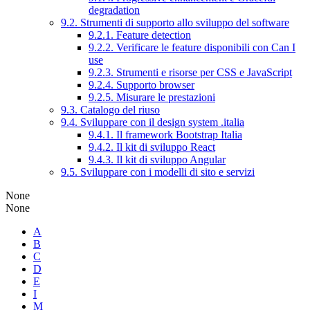
degradation
9.2. Strumenti di supporto allo sviluppo del software
9.2.1. Feature detection
9.2.2. Verificare le feature disponibili con Can I
use
9.2.3. Strumenti e risorse per CSS e JavaScript
9.2.4. Supporto browser
9.2.5. Misurare le prestazioni
9.3. Catalogo del riuso
9.4. Sviluppare con il design system .italia
9.4.1. Il framework Bootstrap Italia
9.4.2. Il kit di sviluppo React
9.4.3. Il kit di sviluppo Angular
9.5. Sviluppare con i modelli di sito e servizi
None
None
A
B
C
D
E
I
M