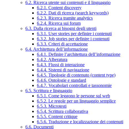
6.2. Ricerca utente sui contenuti e il linguaggio
6.2.1. Content discovery
6.2.2. Dati di ricerca (search keywords)
6.2.3. Ricerca tramite analytics
6.2.4. Ricerca sui forum
6.3. Dalla ricerca ai bisogni degli utenti
6.3.1. User stories per definire i contenuti
6.3.2. Job stories per definire i contenuti
6.3.3. Criteri di accettazione
6.4. Architettura dell’informazione
6.4.1. Definire l’architettura dell’informazione
6.4.2. Alberatura
6.4.3. Flussi di interazione
6.4.4. Sistemi di navigazione
6.4.5. Tipologie di contenuto (content type)
6.4.6. Ontologie e standard
6.4.7. Vocabolari controllati e tassonomie
6.5. Scrittura e linguaggio
6.5.1. Come leggono le persone sul web
6.5.2. Le regole per un linguaggio semplice
6.5.3. Microtesti
6.5.4. Scrittura collaborativa
6.5.5. Content critique
6.5.6. Traduzione e localizzazione dei contenuti
6.6. Documenti