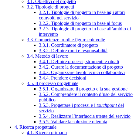
3.1. Obiettivi del progetto
3.2. Tipologie di progetti
3.2.1. Tipologie di progetto in base agli attori
coinvolti nel servizio
3.2.2. Tipologie di progetto in base al focus
3.2.3. Tipologie di progetto in base all’ambito di
intervento
3.3. Competenze, ruoli e figure coinvolte
3.3.1. Coordinatore di progetto
3.3.2. Definire ruoli e responsabilità
3.4. Metodo di lavoro
3.4.1. Definire processi, strumenti e rituali
3.4.2. Curare la documentazione di progetto
3.4.3. Organizzare tavoli tecnici collaborativi
3.4.4. Prendere decisioni
3.5. Il processo progettuale
3.5.1. Organizzare il progetto e la sua gestione
3.5.2. Comprendere il contesto d’uso del servizio
pubblico
3.5.3. Progettare i processi e i
touchpoint
del
servizio
3.5.4. Realizzare l’interfaccia utente del servizio
3.5.5. Validare la soluzione ottenuta
4. Ricerca progettuale
4.1. Ricerca primaria