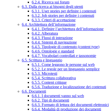
6.2.4. Ricerca sui forum
6.3. Dalla ricerca ai bisogni degli utenti
6.3.1. User stories per definire i contenuti
6.3.2. Job stories per definire i contenuti
6.3.3. Criteri di accettazione
6.4. Architettura dell’informazione
6.4.1. Definire l’architettura dell’informazione
6.4.2. Alberatura
6.4.3. Flussi di interazione
6.4.4. Sistemi di navigazione
6.4.5. Tipologie di contenuto (content type)
6.4.6. Ontologie e standard
6.4.7. Vocabolari controllati e tassonomie
6.5. Scrittura e linguaggio
6.5.1. Come leggono le persone sul web
6.5.2. Le regole per un linguaggio semplice
6.5.3. Microtesti
6.5.4. Scrittura collaborativa
6.5.5. Content critique
6.5.6. Traduzione e localizzazione dei contenuti
6.6. Documenti
6.6.1. I documenti vanno sul web
6.6.2. Tipi di documenti
6.6.3. Formato di lettura dei documenti elettronici
6.6.4. Modalità di produzione dei documenti