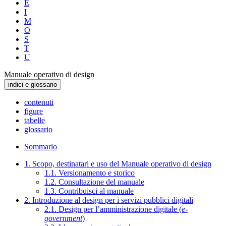
E
I
M
O
S
T
U
Manuale operativo di design
indici e glossario
contenuti
figure
tabelle
glossario
Sommario
1. Scopo, destinatari e uso del Manuale operativo di design
1.1. Versionamento e storico
1.2. Consultazione del manuale
1.3. Contribuisci al manuale
2. Introduzione al design per i servizi pubblici digitali
2.1. Design per l’amministrazione digitale (
e-
government
)