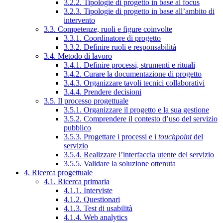
3.2.2. Tipologie di progetto in base al focus
3.2.3. Tipologie di progetto in base all’ambito di
intervento
3.3. Competenze, ruoli e figure coinvolte
3.3.1. Coordinatore di progetto
3.3.2. Definire ruoli e responsabilità
3.4. Metodo di lavoro
3.4.1. Definire processi, strumenti e rituali
3.4.2. Curare la documentazione di progetto
3.4.3. Organizzare tavoli tecnici collaborativi
3.4.4. Prendere decisioni
3.5. Il processo progettuale
3.5.1. Organizzare il progetto e la sua gestione
3.5.2. Comprendere il contesto d’uso del servizio
pubblico
3.5.3. Progettare i processi e i
touchpoint
del
servizio
3.5.4. Realizzare l’interfaccia utente del servizio
3.5.5. Validare la soluzione ottenuta
4. Ricerca progettuale
4.1. Ricerca primaria
4.1.1. Interviste
4.1.2. Questionari
4.1.3. Test di usabilità
4.1.4. Web analytics