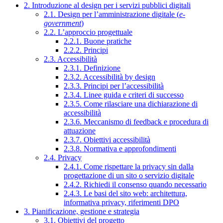
2. Introduzione al design per i servizi pubblici digitali
2.1. Design per l’amministrazione digitale (
e-
government
)
2.2. L’approccio progettuale
2.2.1. Buone pratiche
2.2.2. Principi
2.3. Accessibilità
2.3.1. Definizione
2.3.2. Accessibilità by design
2.3.3. Principi per l’accessibilità
2.3.4. Linee guida e criteri di successo
2.3.5. Come rilasciare una dichiarazione di
accessibilità
2.3.6. Meccanismo di feedback e procedura di
attuazione
2.3.7. Obiettivi accessibilità
2.3.8. Normativa e approfondimenti
2.4. Privacy
2.4.1. Come rispettare la privacy sin dalla
progettazione di un sito o servizio digitale
2.4.2. Richiedi il consenso quando necessario
2.4.3. Le basi del sito web: architettura,
informativa privacy, riferimenti DPO
3. Pianificazione, gestione e strategia
3.1. Obiettivi del progetto