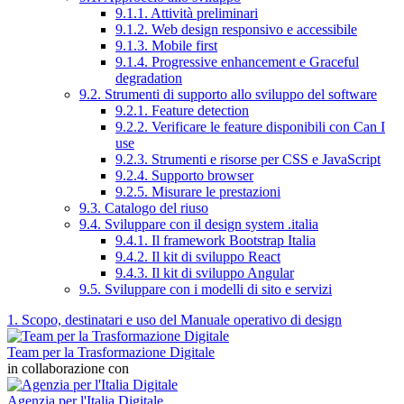
9.1.1. Attività preliminari
9.1.2. Web design responsivo e accessibile
9.1.3. Mobile first
9.1.4. Progressive enhancement e Graceful
degradation
9.2. Strumenti di supporto allo sviluppo del software
9.2.1. Feature detection
9.2.2. Verificare le feature disponibili con Can I
use
9.2.3. Strumenti e risorse per CSS e JavaScript
9.2.4. Supporto browser
9.2.5. Misurare le prestazioni
9.3. Catalogo del riuso
9.4. Sviluppare con il design system .italia
9.4.1. Il framework Bootstrap Italia
9.4.2. Il kit di sviluppo React
9.4.3. Il kit di sviluppo Angular
9.5. Sviluppare con i modelli di sito e servizi
1. Scopo, destinatari e uso del Manuale operativo di design
Team per la Trasformazione Digitale
in collaborazione con
Agenzia per l'Italia Digitale