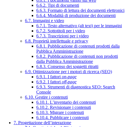
6.6.1. I documenti vanno sul web
6.6.2. Tipi di documenti
6.6.3. Formato di lettura dei documenti elettronici
6.6.4. Modalità di produzione dei documenti
6.7. Immagini e video
6.7.1. Testo alternativo (alt text) per le immagini
6.7.2. Sottotitoli per i video
6.7.3. Trascrizioni per i video
6.8. Proprietà intellettuale e privacy
6.8.1. Pubblicazione di contenuti prodotti dalla
Pubblica Amministrazione
6.8.2. Pubblicazione di contenuti non prodotti
dalla Pubblica Amministrazione
6.8.3. Consenso dei soggetti ritratti
6.9. Ottimizzazione per i motori di ricerca (SEO)
6.9.1. I fattori
on-page
6.9.2. I fattori
off-page
6.9.3. Strumenti di diagnostica SEO: Search
Console
6.10. Gestire i contenuti
6.10.1. L’inventario dei contenuti
6.10.2. Revisionare i contenuti
6.10.3. Migrare i contenuti
6.10.4. Pubblicare i contenuti
7. Progettazione dell’interazione