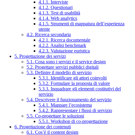
4.1.1. Interviste
4.1.2. Questionari
4.1.3. Test di usabilità
4.1.4. Web analytics
4.1.5. Strumenti di mappatura dell’esperienza
utente
4.2. Ricerca secondaria
4.2.1. Ricerca documentale
4.2.2. Analisi benchmark
4.2.3. Valutazione euristica
5. Progettazione dei servizi
5.1. Cosa sono i servizi e il service design
5.2. Progettare servizi pubblici digitali
5.3. Definire il modello di servizio
5.3.1. Identificare gli attori coinvolti
5.3.2. Formulare la proposta di valore
5.3.3. Inquadrare gli elementi costitutivi del
servizio
5.4. Descrivere il funzionamento del servizio
5.4.1. Mappare l’ecosistema
5.4.2. Rappresentare i flussi di servizio
5.5. Co-progettare le soluzioni
5.5.1. Workshop di co-progettazione
6. Progettazione dei contenuti
6.1. Cos’è il content design