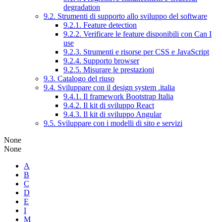
degradation
9.2. Strumenti di supporto allo sviluppo del software
9.2.1. Feature detection
9.2.2. Verificare le feature disponibili con Can I
use
9.2.3. Strumenti e risorse per CSS e JavaScript
9.2.4. Supporto browser
9.2.5. Misurare le prestazioni
9.3. Catalogo del riuso
9.4. Sviluppare con il design system .italia
9.4.1. Il framework Bootstrap Italia
9.4.2. Il kit di sviluppo React
9.4.3. Il kit di sviluppo Angular
9.5. Sviluppare con i modelli di sito e servizi
None
None
A
B
C
D
E
I
M