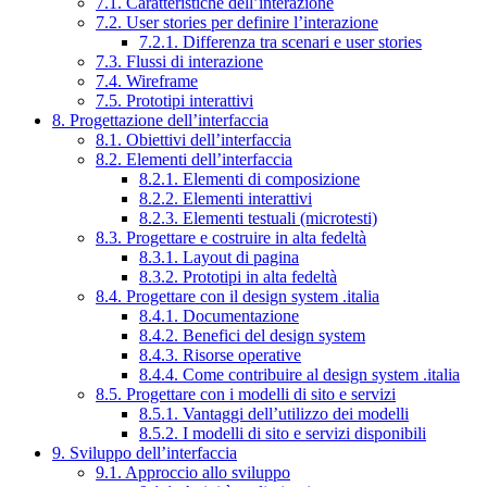
7.1. Caratteristiche dell’interazione
7.2. User stories per definire l’interazione
7.2.1. Differenza tra scenari e user stories
7.3. Flussi di interazione
7.4. Wireframe
7.5. Prototipi interattivi
8. Progettazione dell’interfaccia
8.1. Obiettivi dell’interfaccia
8.2. Elementi dell’interfaccia
8.2.1. Elementi di composizione
8.2.2. Elementi interattivi
8.2.3. Elementi testuali (microtesti)
8.3. Progettare e costruire in alta fedeltà
8.3.1. Layout di pagina
8.3.2. Prototipi in alta fedeltà
8.4. Progettare con il design system .italia
8.4.1. Documentazione
8.4.2. Benefici del design system
8.4.3. Risorse operative
8.4.4. Come contribuire al design system .italia
8.5. Progettare con i modelli di sito e servizi
8.5.1. Vantaggi dell’utilizzo dei modelli
8.5.2. I modelli di sito e servizi disponibili
9. Sviluppo dell’interfaccia
9.1. Approccio allo sviluppo