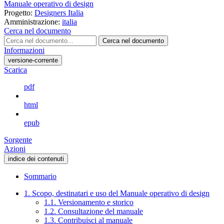
Manuale operativo di design
Progetto:
Designers Italia
Amministrazione:
italia
Cerca nel documento
Cerca nel documento
Informazioni
versione-corrente
Scarica
pdf
html
epub
Sorgente
Azioni
indice dei contenuti
Sommario
1. Scopo, destinatari e uso del Manuale operativo di design
1.1. Versionamento e storico
1.2. Consultazione del manuale
1.3. Contribuisci al manuale