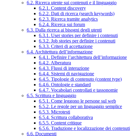
6.2. Ricerca utente sui contenuti e il linguaggio
6.2.1. Content discovery
6.2.2. Dati di ricerca (search keywords)
6.2.3. Ricerca tramite analytics
6.2.4. Ricerca sui forum
6.3. Dalla ricerca ai bisogni degli utenti
6.3.1. User stories per definire i contenuti
6.3.2. Job stories per definire i contenuti
6.3.3. Criteri di accettazione
6.4. Architettura dell’informazione
6.4.1. Definire l’architettura dell’informazione
6.4.2. Alberatura
6.4.3. Flussi di interazione
6.4.4. Sistemi di navigazione
6.4.5. Tipologie di contenuto (content type)
6.4.6. Ontologie e standard
6.4.7. Vocabolari controllati e tassonomie
6.5. Scrittura e linguaggio
6.5.1. Come leggono le persone sul web
6.5.2. Le regole per un linguaggio semplice
6.5.3. Microtesti
6.5.4. Scrittura collaborativa
6.5.5. Content critique
6.5.6. Traduzione e localizzazione dei contenuti
6.6. Documenti