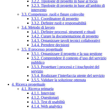
3.2.2. Tipologie di progetto in base al focus
3.2.3. Tipologie di progetto in base all’ambito di
intervento
3.3. Competenze, ruoli e figure coinvolte
3.3.1. Coordinatore di progetto
3.3.2. Definire ruoli e responsabilità
3.4. Metodo di lavoro
3.4.1. Definire processi, strumenti e rituali
3.4.2. Curare la documentazione di progetto
3.4.3. Organizzare tavoli tecnici collaborativi
3.4.4. Prendere decisioni
3.5. Il processo progettuale
3.5.1. Organizzare il progetto e la sua gestione
3.5.2. Comprendere il contesto d’uso del servizio
pubblico
3.5.3. Progettare i processi e i
touchpoint
del
servizio
3.5.4. Realizzare l’interfaccia utente del servizio
3.5.5. Validare la soluzione ottenuta
4. Ricerca progettuale
4.1. Ricerca primaria
4.1.1. Interviste
4.1.2. Questionari
4.1.3. Test di usabilità
4.1.4. Web analytics