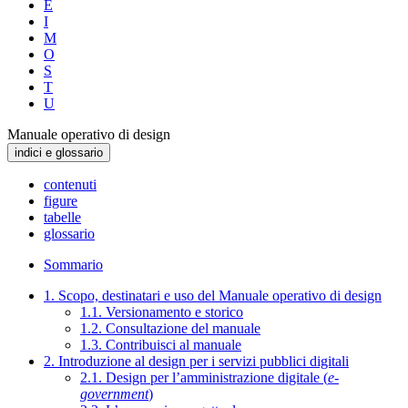
E
I
M
O
S
T
U
Manuale operativo di design
indici e glossario
contenuti
figure
tabelle
glossario
Sommario
1. Scopo, destinatari e uso del Manuale operativo di design
1.1. Versionamento e storico
1.2. Consultazione del manuale
1.3. Contribuisci al manuale
2. Introduzione al design per i servizi pubblici digitali
2.1. Design per l’amministrazione digitale (
e-
government
)