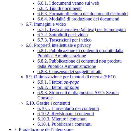
6.6.1. I documenti vanno sul web
6.6.2. Tipi di documenti
6.6.3. Formato di lettura dei documenti elettronici
6.6.4. Modalità di produzione dei documenti
6.7. Immagini e video
6.7.1. Testo alternativo (alt text) per le immagini
6.7.2. Sottotitoli per i video
6.7.3. Trascrizioni per i video
6.8. Proprietà intellettuale e privacy
6.8.1. Pubblicazione di contenuti prodotti dalla
Pubblica Amministrazione
6.8.2. Pubblicazione di contenuti non prodotti
dalla Pubblica Amministrazione
6.8.3. Consenso dei soggetti ritratti
6.9. Ottimizzazione per i motori di ricerca (SEO)
6.9.1. I fattori
on-page
6.9.2. I fattori
off-page
6.9.3. Strumenti di diagnostica SEO: Search
Console
6.10. Gestire i contenuti
6.10.1. L’inventario dei contenuti
6.10.2. Revisionare i contenuti
6.10.3. Migrare i contenuti
6.10.4. Pubblicare i contenuti
7. Progettazione dell’interazione