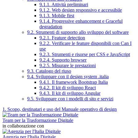
9.1.1. Attività preliminari
9.1.2. Web design responsivo e accessibile
9.1.3. Mobile first
9.1.4. Progressive enhancement e Graceful
degradation
9.2. Strumenti di supporto allo sviluppo del software
9.2.1. Feature detection
9.2.2. Verificare le feature disponibili con Can I
use
9.2.3. Strumenti e risorse per CSS e JavaScript
9.2.4. Supporto browser
9.2.5. Misurare le prestazioni
9.3. Catalogo del riuso
9.4. Sviluppare con il design system .italia
9.4.1. Il framework Bootstrap Italia
9.4.2. Il kit di sviluppo React
9.4.3. Il kit di sviluppo Angular
9.5. Sviluppare con i modelli di sito e servizi
1. Scopo, destinatari e uso del Manuale operativo di design
Team per la Trasformazione Digitale
in collaborazione con
Agenzia per l'Italia Digitale