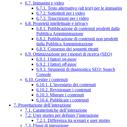
6.7. Immagini e video
6.7.1. Testo alternativo (alt text) per le immagini
6.7.2. Sottotitoli per i video
6.7.3. Trascrizioni per i video
6.8. Proprietà intellettuale e privacy
6.8.1. Pubblicazione di contenuti prodotti dalla
Pubblica Amministrazione
6.8.2. Pubblicazione di contenuti non prodotti
dalla Pubblica Amministrazione
6.8.3. Consenso dei soggetti ritratti
6.9. Ottimizzazione per i motori di ricerca (SEO)
6.9.1. I fattori
on-page
6.9.2. I fattori
off-page
6.9.3. Strumenti di diagnostica SEO: Search
Console
6.10. Gestire i contenuti
6.10.1. L’inventario dei contenuti
6.10.2. Revisionare i contenuti
6.10.3. Migrare i contenuti
6.10.4. Pubblicare i contenuti
7. Progettazione dell’interazione
7.1. Caratteristiche dell’interazione
7.2. User stories per definire l’interazione
7.2.1. Differenza tra scenari e user stories
7.3. Flussi di interazione