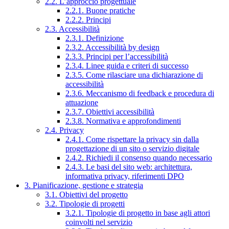
2.2. L’approccio progettuale
2.2.1. Buone pratiche
2.2.2. Principi
2.3. Accessibilità
2.3.1. Definizione
2.3.2. Accessibilità by design
2.3.3. Principi per l’accessibilità
2.3.4. Linee guida e criteri di successo
2.3.5. Come rilasciare una dichiarazione di
accessibilità
2.3.6. Meccanismo di feedback e procedura di
attuazione
2.3.7. Obiettivi accessibilità
2.3.8. Normativa e approfondimenti
2.4. Privacy
2.4.1. Come rispettare la privacy sin dalla
progettazione di un sito o servizio digitale
2.4.2. Richiedi il consenso quando necessario
2.4.3. Le basi del sito web: architettura,
informativa privacy, riferimenti DPO
3. Pianificazione, gestione e strategia
3.1. Obiettivi del progetto
3.2. Tipologie di progetti
3.2.1. Tipologie di progetto in base agli attori
coinvolti nel servizio