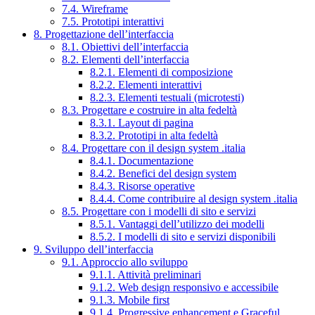
7.4. Wireframe
7.5. Prototipi interattivi
8. Progettazione dell’interfaccia
8.1. Obiettivi dell’interfaccia
8.2. Elementi dell’interfaccia
8.2.1. Elementi di composizione
8.2.2. Elementi interattivi
8.2.3. Elementi testuali (microtesti)
8.3. Progettare e costruire in alta fedeltà
8.3.1. Layout di pagina
8.3.2. Prototipi in alta fedeltà
8.4. Progettare con il design system .italia
8.4.1. Documentazione
8.4.2. Benefici del design system
8.4.3. Risorse operative
8.4.4. Come contribuire al design system .italia
8.5. Progettare con i modelli di sito e servizi
8.5.1. Vantaggi dell’utilizzo dei modelli
8.5.2. I modelli di sito e servizi disponibili
9. Sviluppo dell’interfaccia
9.1. Approccio allo sviluppo
9.1.1. Attività preliminari
9.1.2. Web design responsivo e accessibile
9.1.3. Mobile first
9.1.4. Progressive enhancement e Graceful