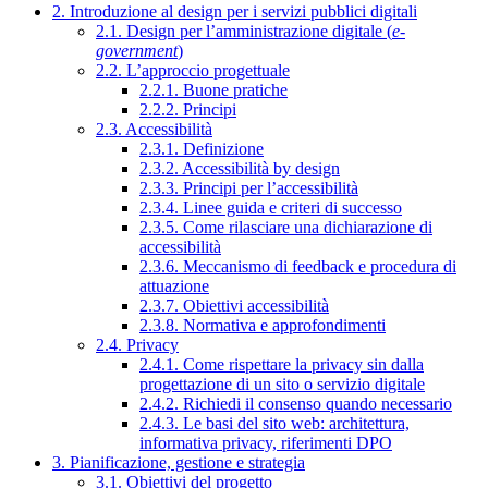
2. Introduzione al design per i servizi pubblici digitali
2.1. Design per l’amministrazione digitale (
e-
government
)
2.2. L’approccio progettuale
2.2.1. Buone pratiche
2.2.2. Principi
2.3. Accessibilità
2.3.1. Definizione
2.3.2. Accessibilità by design
2.3.3. Principi per l’accessibilità
2.3.4. Linee guida e criteri di successo
2.3.5. Come rilasciare una dichiarazione di
accessibilità
2.3.6. Meccanismo di feedback e procedura di
attuazione
2.3.7. Obiettivi accessibilità
2.3.8. Normativa e approfondimenti
2.4. Privacy
2.4.1. Come rispettare la privacy sin dalla
progettazione di un sito o servizio digitale
2.4.2. Richiedi il consenso quando necessario
2.4.3. Le basi del sito web: architettura,
informativa privacy, riferimenti DPO
3. Pianificazione, gestione e strategia
3.1. Obiettivi del progetto