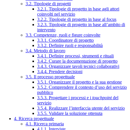
3.2. Tipologie di progetti
3.2.1. Tipologie di progetto in base agli attori
coinvolti nel servizio
3.2.2. Tipologie di progetto in base al focus
3.2.3. Tipologie di progetto in base all’ambito di
intervento
3.3. Competenze, ruoli e figure coinvolte
3.3.1. Coordinatore di progetto
3.3.2. Definire ruoli e responsabilità
3.4. Metodo di lavoro
3.4.1. Definire processi, strumenti e rituali
3.4.2. Curare la documentazione di progetto
3.4.3. Organizzare tavoli tecnici collaborativi
3.4.4. Prendere decisioni
3.5. Il processo progettuale
3.5.1. Organizzare il progetto e la sua gestione
3.5.2. Comprendere il contesto d’uso del servizio
pubblico
3.5.3. Progettare i processi e i
touchpoint
del
servizio
3.5.4. Realizzare l’interfaccia utente del servizio
3.5.5. Validare la soluzione ottenuta
4. Ricerca progettuale
4.1. Ricerca primaria
4.1.1. Interviste