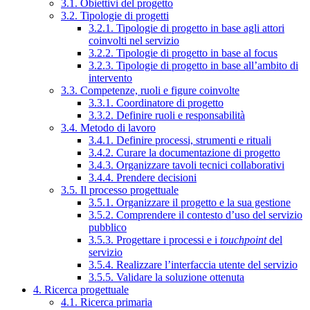
3.1. Obiettivi del progetto
3.2. Tipologie di progetti
3.2.1. Tipologie di progetto in base agli attori
coinvolti nel servizio
3.2.2. Tipologie di progetto in base al focus
3.2.3. Tipologie di progetto in base all’ambito di
intervento
3.3. Competenze, ruoli e figure coinvolte
3.3.1. Coordinatore di progetto
3.3.2. Definire ruoli e responsabilità
3.4. Metodo di lavoro
3.4.1. Definire processi, strumenti e rituali
3.4.2. Curare la documentazione di progetto
3.4.3. Organizzare tavoli tecnici collaborativi
3.4.4. Prendere decisioni
3.5. Il processo progettuale
3.5.1. Organizzare il progetto e la sua gestione
3.5.2. Comprendere il contesto d’uso del servizio
pubblico
3.5.3. Progettare i processi e i
touchpoint
del
servizio
3.5.4. Realizzare l’interfaccia utente del servizio
3.5.5. Validare la soluzione ottenuta
4. Ricerca progettuale
4.1. Ricerca primaria