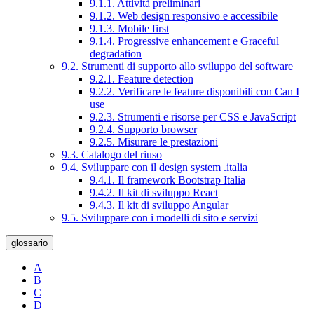
9.1.1. Attività preliminari
9.1.2. Web design responsivo e accessibile
9.1.3. Mobile first
9.1.4. Progressive enhancement e Graceful
degradation
9.2. Strumenti di supporto allo sviluppo del software
9.2.1. Feature detection
9.2.2. Verificare le feature disponibili con Can I
use
9.2.3. Strumenti e risorse per CSS e JavaScript
9.2.4. Supporto browser
9.2.5. Misurare le prestazioni
9.3. Catalogo del riuso
9.4. Sviluppare con il design system .italia
9.4.1. Il framework Bootstrap Italia
9.4.2. Il kit di sviluppo React
9.4.3. Il kit di sviluppo Angular
9.5. Sviluppare con i modelli di sito e servizi
glossario
A
B
C
D