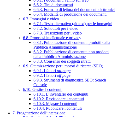
6.6.1. I documenti vanno sul web
6.6.2. Tipi di documenti
6.6.3. Formato di lettura dei documenti elettronici
6.6.4. Modalità di produzione dei documenti
6.7. Immagini e video
6.7.1. Testo alternativo (alt text) per le immagini
6.7.2. Sottotitoli per i video
6.7.3. Trascrizioni per i video
6.8. Proprietà intellettuale e privacy
6.8.1. Pubblicazione di contenuti prodotti dalla
Pubblica Amministrazione
6.8.2. Pubblicazione di contenuti non prodotti
dalla Pubblica Amministrazione
6.8.3. Consenso dei soggetti ritratti
6.9. Ottimizzazione per i motori di ricerca (SEO)
6.9.1. I fattori
on-page
6.9.2. I fattori
off-page
6.9.3. Strumenti di diagnostica SEO: Search
Console
6.10. Gestire i contenuti
6.10.1. L’inventario dei contenuti
6.10.2. Revisionare i contenuti
6.10.3. Migrare i contenuti
6.10.4. Pubblicare i contenuti
7. Progettazione dell’interazione