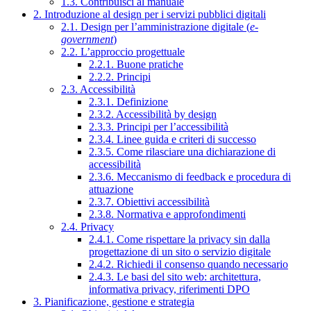
1.3. Contribuisci al manuale
2. Introduzione al design per i servizi pubblici digitali
2.1. Design per l’amministrazione digitale (
e-
government
)
2.2. L’approccio progettuale
2.2.1. Buone pratiche
2.2.2. Principi
2.3. Accessibilità
2.3.1. Definizione
2.3.2. Accessibilità by design
2.3.3. Principi per l’accessibilità
2.3.4. Linee guida e criteri di successo
2.3.5. Come rilasciare una dichiarazione di
accessibilità
2.3.6. Meccanismo di feedback e procedura di
attuazione
2.3.7. Obiettivi accessibilità
2.3.8. Normativa e approfondimenti
2.4. Privacy
2.4.1. Come rispettare la privacy sin dalla
progettazione di un sito o servizio digitale
2.4.2. Richiedi il consenso quando necessario
2.4.3. Le basi del sito web: architettura,
informativa privacy, riferimenti DPO
3. Pianificazione, gestione e strategia