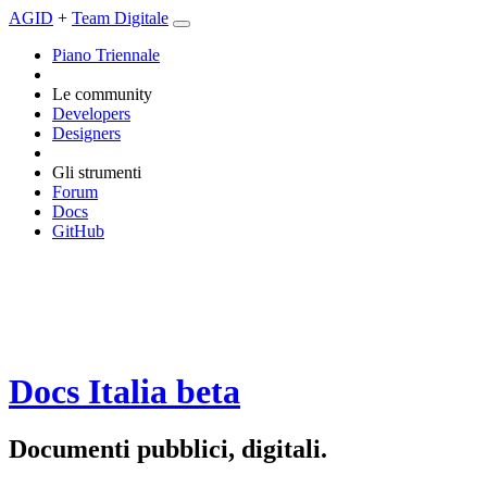
AGID
+
Team Digitale
Piano Triennale
Le community
Developers
Designers
Gli strumenti
Forum
Docs
GitHub
Docs Italia
beta
Documenti pubblici, digitali.