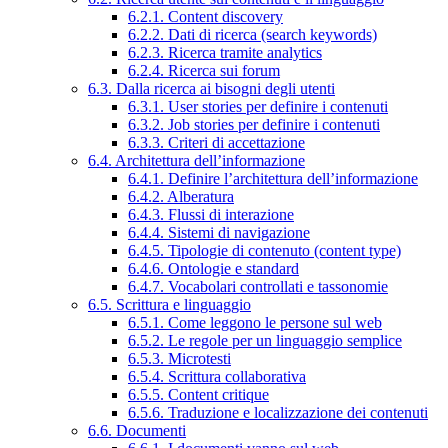
6.2.1. Content discovery
6.2.2. Dati di ricerca (search keywords)
6.2.3. Ricerca tramite analytics
6.2.4. Ricerca sui forum
6.3. Dalla ricerca ai bisogni degli utenti
6.3.1. User stories per definire i contenuti
6.3.2. Job stories per definire i contenuti
6.3.3. Criteri di accettazione
6.4. Architettura dell’informazione
6.4.1. Definire l’architettura dell’informazione
6.4.2. Alberatura
6.4.3. Flussi di interazione
6.4.4. Sistemi di navigazione
6.4.5. Tipologie di contenuto (content type)
6.4.6. Ontologie e standard
6.4.7. Vocabolari controllati e tassonomie
6.5. Scrittura e linguaggio
6.5.1. Come leggono le persone sul web
6.5.2. Le regole per un linguaggio semplice
6.5.3. Microtesti
6.5.4. Scrittura collaborativa
6.5.5. Content critique
6.5.6. Traduzione e localizzazione dei contenuti
6.6. Documenti