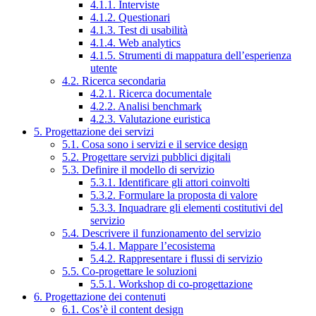
4.1.1. Interviste
4.1.2. Questionari
4.1.3. Test di usabilità
4.1.4. Web analytics
4.1.5. Strumenti di mappatura dell’esperienza
utente
4.2. Ricerca secondaria
4.2.1. Ricerca documentale
4.2.2. Analisi benchmark
4.2.3. Valutazione euristica
5. Progettazione dei servizi
5.1. Cosa sono i servizi e il service design
5.2. Progettare servizi pubblici digitali
5.3. Definire il modello di servizio
5.3.1. Identificare gli attori coinvolti
5.3.2. Formulare la proposta di valore
5.3.3. Inquadrare gli elementi costitutivi del
servizio
5.4. Descrivere il funzionamento del servizio
5.4.1. Mappare l’ecosistema
5.4.2. Rappresentare i flussi di servizio
5.5. Co-progettare le soluzioni
5.5.1. Workshop di co-progettazione
6. Progettazione dei contenuti
6.1. Cos’è il content design