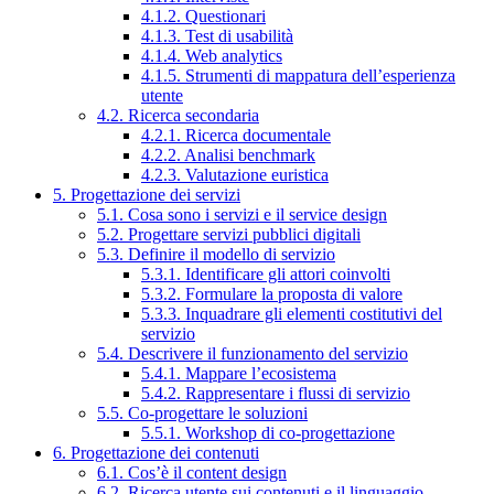
4.1.2. Questionari
4.1.3. Test di usabilità
4.1.4. Web analytics
4.1.5. Strumenti di mappatura dell’esperienza
utente
4.2. Ricerca secondaria
4.2.1. Ricerca documentale
4.2.2. Analisi benchmark
4.2.3. Valutazione euristica
5. Progettazione dei servizi
5.1. Cosa sono i servizi e il service design
5.2. Progettare servizi pubblici digitali
5.3. Definire il modello di servizio
5.3.1. Identificare gli attori coinvolti
5.3.2. Formulare la proposta di valore
5.3.3. Inquadrare gli elementi costitutivi del
servizio
5.4. Descrivere il funzionamento del servizio
5.4.1. Mappare l’ecosistema
5.4.2. Rappresentare i flussi di servizio
5.5. Co-progettare le soluzioni
5.5.1. Workshop di co-progettazione
6. Progettazione dei contenuti
6.1. Cos’è il content design
6.2. Ricerca utente sui contenuti e il linguaggio