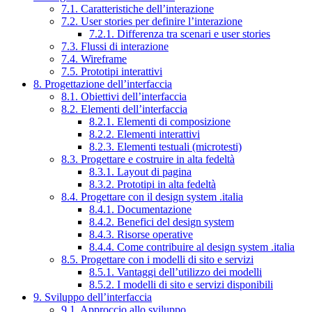
7.1. Caratteristiche dell’interazione
7.2. User stories per definire l’interazione
7.2.1. Differenza tra scenari e user stories
7.3. Flussi di interazione
7.4. Wireframe
7.5. Prototipi interattivi
8. Progettazione dell’interfaccia
8.1. Obiettivi dell’interfaccia
8.2. Elementi dell’interfaccia
8.2.1. Elementi di composizione
8.2.2. Elementi interattivi
8.2.3. Elementi testuali (microtesti)
8.3. Progettare e costruire in alta fedeltà
8.3.1. Layout di pagina
8.3.2. Prototipi in alta fedeltà
8.4. Progettare con il design system .italia
8.4.1. Documentazione
8.4.2. Benefici del design system
8.4.3. Risorse operative
8.4.4. Come contribuire al design system .italia
8.5. Progettare con i modelli di sito e servizi
8.5.1. Vantaggi dell’utilizzo dei modelli
8.5.2. I modelli di sito e servizi disponibili
9. Sviluppo dell’interfaccia
9.1. Approccio allo sviluppo