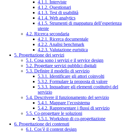
4.1.1. Interviste
4.1.2. Questionari
4.1.3. Test di usabilità
4.1.4. Web analytics
4.1.5. Strumenti di mappatura dell’esperienza
utente
4.2. Ricerca secondaria
4.2.1. Ricerca documentale
4.2.2. Analisi benchmark
4.2.3. Valutazione euristica
5. Progettazione dei servizi
5.1. Cosa sono i servizi e il service design
5.2. Progettare servizi pubblici digitali
5.3. Definire il modello di servizio
5.3.1. Identificare gli attori coinvolti
5.3.2. Formulare la proposta di valore
5.3.3. Inquadrare gli elementi costitutivi del
servizio
5.4. Descrivere il funzionamento del servizio
5.4.1. Mappare l’ecosistema
5.4.2. Rappresentare i flussi di servizio
5.5. Co-progettare le soluzioni
5.5.1. Workshop di co-progettazione
6. Progettazione dei contenuti
6.1. Cos’è il content design