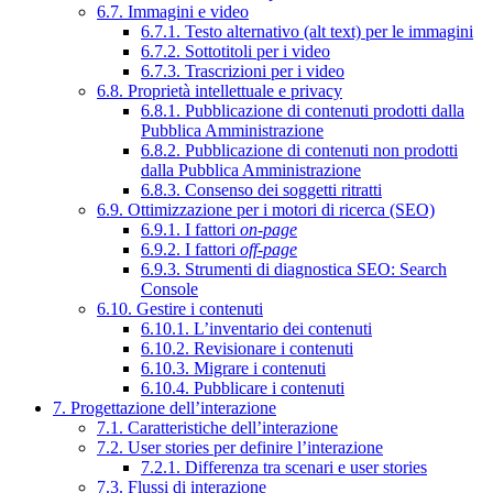
6.7. Immagini e video
6.7.1. Testo alternativo (alt text) per le immagini
6.7.2. Sottotitoli per i video
6.7.3. Trascrizioni per i video
6.8. Proprietà intellettuale e privacy
6.8.1. Pubblicazione di contenuti prodotti dalla
Pubblica Amministrazione
6.8.2. Pubblicazione di contenuti non prodotti
dalla Pubblica Amministrazione
6.8.3. Consenso dei soggetti ritratti
6.9. Ottimizzazione per i motori di ricerca (SEO)
6.9.1. I fattori
on-page
6.9.2. I fattori
off-page
6.9.3. Strumenti di diagnostica SEO: Search
Console
6.10. Gestire i contenuti
6.10.1. L’inventario dei contenuti
6.10.2. Revisionare i contenuti
6.10.3. Migrare i contenuti
6.10.4. Pubblicare i contenuti
7. Progettazione dell’interazione
7.1. Caratteristiche dell’interazione
7.2. User stories per definire l’interazione
7.2.1. Differenza tra scenari e user stories
7.3. Flussi di interazione