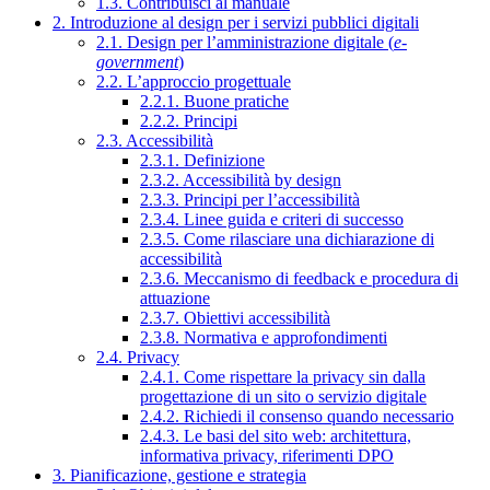
1.3. Contribuisci al manuale
2. Introduzione al design per i servizi pubblici digitali
2.1. Design per l’amministrazione digitale (
e-
government
)
2.2. L’approccio progettuale
2.2.1. Buone pratiche
2.2.2. Principi
2.3. Accessibilità
2.3.1. Definizione
2.3.2. Accessibilità by design
2.3.3. Principi per l’accessibilità
2.3.4. Linee guida e criteri di successo
2.3.5. Come rilasciare una dichiarazione di
accessibilità
2.3.6. Meccanismo di feedback e procedura di
attuazione
2.3.7. Obiettivi accessibilità
2.3.8. Normativa e approfondimenti
2.4. Privacy
2.4.1. Come rispettare la privacy sin dalla
progettazione di un sito o servizio digitale
2.4.2. Richiedi il consenso quando necessario
2.4.3. Le basi del sito web: architettura,
informativa privacy, riferimenti DPO
3. Pianificazione, gestione e strategia