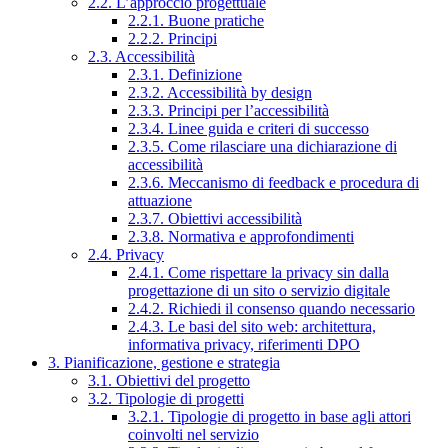
2.2. L’approccio progettuale
2.2.1. Buone pratiche
2.2.2. Principi
2.3. Accessibilità
2.3.1. Definizione
2.3.2. Accessibilità by design
2.3.3. Principi per l’accessibilità
2.3.4. Linee guida e criteri di successo
2.3.5. Come rilasciare una dichiarazione di
accessibilità
2.3.6. Meccanismo di feedback e procedura di
attuazione
2.3.7. Obiettivi accessibilità
2.3.8. Normativa e approfondimenti
2.4. Privacy
2.4.1. Come rispettare la privacy sin dalla
progettazione di un sito o servizio digitale
2.4.2. Richiedi il consenso quando necessario
2.4.3. Le basi del sito web: architettura,
informativa privacy, riferimenti DPO
3. Pianificazione, gestione e strategia
3.1. Obiettivi del progetto
3.2. Tipologie di progetti
3.2.1. Tipologie di progetto in base agli attori
coinvolti nel servizio