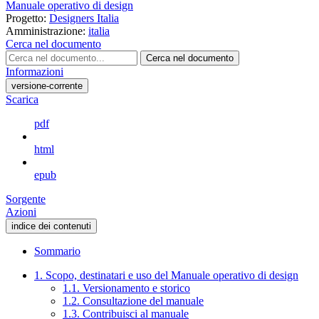
Manuale operativo di design
Progetto:
Designers Italia
Amministrazione:
italia
Cerca nel documento
Cerca nel documento
Informazioni
versione-corrente
Scarica
pdf
html
epub
Sorgente
Azioni
indice dei contenuti
Sommario
1. Scopo, destinatari e uso del Manuale operativo di design
1.1. Versionamento e storico
1.2. Consultazione del manuale
1.3. Contribuisci al manuale