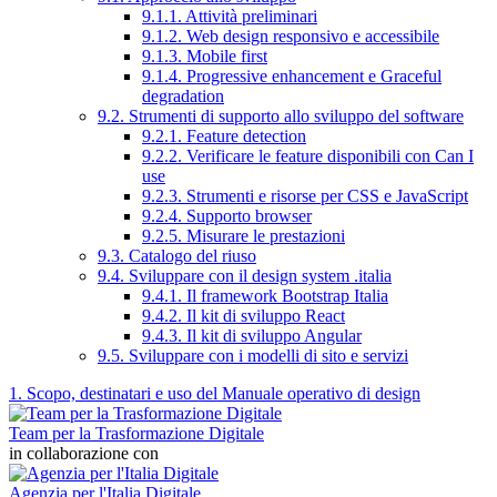
9.1.1. Attività preliminari
9.1.2. Web design responsivo e accessibile
9.1.3. Mobile first
9.1.4. Progressive enhancement e Graceful
degradation
9.2. Strumenti di supporto allo sviluppo del software
9.2.1. Feature detection
9.2.2. Verificare le feature disponibili con Can I
use
9.2.3. Strumenti e risorse per CSS e JavaScript
9.2.4. Supporto browser
9.2.5. Misurare le prestazioni
9.3. Catalogo del riuso
9.4. Sviluppare con il design system .italia
9.4.1. Il framework Bootstrap Italia
9.4.2. Il kit di sviluppo React
9.4.3. Il kit di sviluppo Angular
9.5. Sviluppare con i modelli di sito e servizi
1. Scopo, destinatari e uso del Manuale operativo di design
Team per la Trasformazione Digitale
in collaborazione con
Agenzia per l'Italia Digitale