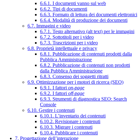
6.6.1. I documenti vanno sul web
6.6.2. Tipi di documenti
6.6.3. Formato di lettura dei documenti elettronici
6.6.4. Modalità di produzione dei documenti
6.7. Immagini e video
6.7.1. Testo alternativo (alt text) per le immagini
6.7.2. Sottotitoli per i video
6.7.3. Trascrizioni per i video
6.8. Proprietà intellettuale e privacy
6.8.1. Pubblicazione di contenuti prodotti dalla
Pubblica Amministrazione
6.8.2. Pubblicazione di contenuti non prodotti
dalla Pubblica Amministrazione
6.8.3. Consenso dei soggetti ritratti
6.9. Ottimizzazione per i motori di ricerca (SEO)
6.9.1. I fattori
on-page
6.9.2. I fattori
off-page
6.9.3. Strumenti di diagnostica SEO: Search
Console
6.10. Gestire i contenuti
6.10.1. L’inventario dei contenuti
6.10.2. Revisionare i contenuti
6.10.3. Migrare i contenuti
6.10.4. Pubblicare i contenuti
7. Progettazione dell’interazione