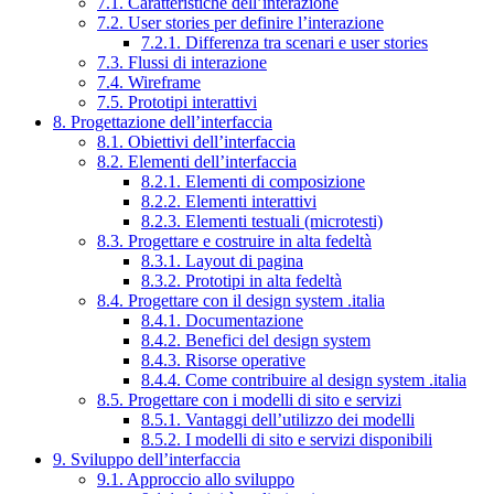
7.1. Caratteristiche dell’interazione
7.2. User stories per definire l’interazione
7.2.1. Differenza tra scenari e user stories
7.3. Flussi di interazione
7.4. Wireframe
7.5. Prototipi interattivi
8. Progettazione dell’interfaccia
8.1. Obiettivi dell’interfaccia
8.2. Elementi dell’interfaccia
8.2.1. Elementi di composizione
8.2.2. Elementi interattivi
8.2.3. Elementi testuali (microtesti)
8.3. Progettare e costruire in alta fedeltà
8.3.1. Layout di pagina
8.3.2. Prototipi in alta fedeltà
8.4. Progettare con il design system .italia
8.4.1. Documentazione
8.4.2. Benefici del design system
8.4.3. Risorse operative
8.4.4. Come contribuire al design system .italia
8.5. Progettare con i modelli di sito e servizi
8.5.1. Vantaggi dell’utilizzo dei modelli
8.5.2. I modelli di sito e servizi disponibili
9. Sviluppo dell’interfaccia
9.1. Approccio allo sviluppo