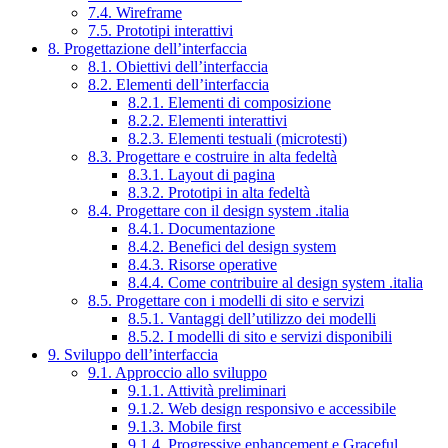
7.4. Wireframe
7.5. Prototipi interattivi
8. Progettazione dell’interfaccia
8.1. Obiettivi dell’interfaccia
8.2. Elementi dell’interfaccia
8.2.1. Elementi di composizione
8.2.2. Elementi interattivi
8.2.3. Elementi testuali (microtesti)
8.3. Progettare e costruire in alta fedeltà
8.3.1. Layout di pagina
8.3.2. Prototipi in alta fedeltà
8.4. Progettare con il design system .italia
8.4.1. Documentazione
8.4.2. Benefici del design system
8.4.3. Risorse operative
8.4.4. Come contribuire al design system .italia
8.5. Progettare con i modelli di sito e servizi
8.5.1. Vantaggi dell’utilizzo dei modelli
8.5.2. I modelli di sito e servizi disponibili
9. Sviluppo dell’interfaccia
9.1. Approccio allo sviluppo
9.1.1. Attività preliminari
9.1.2. Web design responsivo e accessibile
9.1.3. Mobile first
9.1.4. Progressive enhancement e Graceful