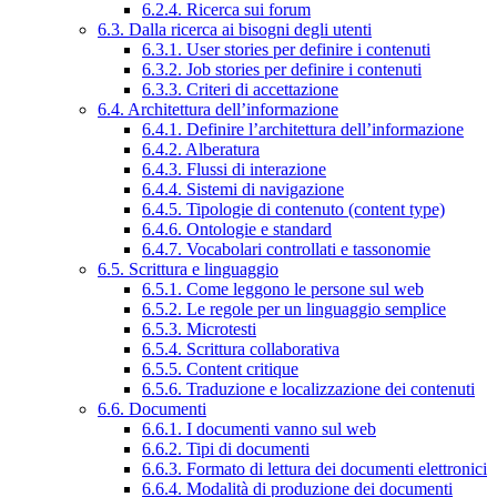
6.2.4. Ricerca sui forum
6.3. Dalla ricerca ai bisogni degli utenti
6.3.1. User stories per definire i contenuti
6.3.2. Job stories per definire i contenuti
6.3.3. Criteri di accettazione
6.4. Architettura dell’informazione
6.4.1. Definire l’architettura dell’informazione
6.4.2. Alberatura
6.4.3. Flussi di interazione
6.4.4. Sistemi di navigazione
6.4.5. Tipologie di contenuto (content type)
6.4.6. Ontologie e standard
6.4.7. Vocabolari controllati e tassonomie
6.5. Scrittura e linguaggio
6.5.1. Come leggono le persone sul web
6.5.2. Le regole per un linguaggio semplice
6.5.3. Microtesti
6.5.4. Scrittura collaborativa
6.5.5. Content critique
6.5.6. Traduzione e localizzazione dei contenuti
6.6. Documenti
6.6.1. I documenti vanno sul web
6.6.2. Tipi di documenti
6.6.3. Formato di lettura dei documenti elettronici
6.6.4. Modalità di produzione dei documenti