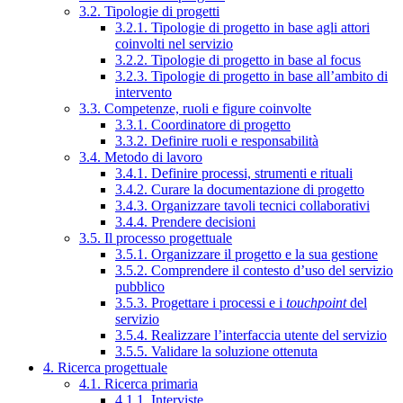
3.2. Tipologie di progetti
3.2.1. Tipologie di progetto in base agli attori
coinvolti nel servizio
3.2.2. Tipologie di progetto in base al focus
3.2.3. Tipologie di progetto in base all’ambito di
intervento
3.3. Competenze, ruoli e figure coinvolte
3.3.1. Coordinatore di progetto
3.3.2. Definire ruoli e responsabilità
3.4. Metodo di lavoro
3.4.1. Definire processi, strumenti e rituali
3.4.2. Curare la documentazione di progetto
3.4.3. Organizzare tavoli tecnici collaborativi
3.4.4. Prendere decisioni
3.5. Il processo progettuale
3.5.1. Organizzare il progetto e la sua gestione
3.5.2. Comprendere il contesto d’uso del servizio
pubblico
3.5.3. Progettare i processi e i
touchpoint
del
servizio
3.5.4. Realizzare l’interfaccia utente del servizio
3.5.5. Validare la soluzione ottenuta
4. Ricerca progettuale
4.1. Ricerca primaria
4.1.1. Interviste