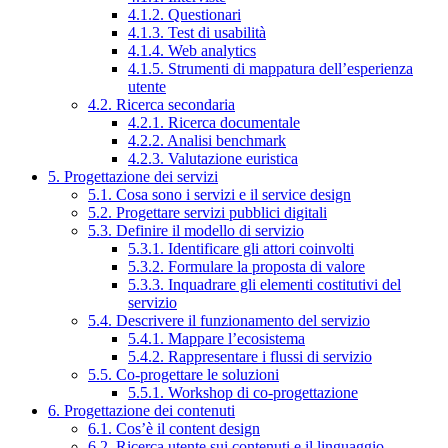
4.1.2. Questionari
4.1.3. Test di usabilità
4.1.4. Web analytics
4.1.5. Strumenti di mappatura dell’esperienza
utente
4.2. Ricerca secondaria
4.2.1. Ricerca documentale
4.2.2. Analisi benchmark
4.2.3. Valutazione euristica
5. Progettazione dei servizi
5.1. Cosa sono i servizi e il service design
5.2. Progettare servizi pubblici digitali
5.3. Definire il modello di servizio
5.3.1. Identificare gli attori coinvolti
5.3.2. Formulare la proposta di valore
5.3.3. Inquadrare gli elementi costitutivi del
servizio
5.4. Descrivere il funzionamento del servizio
5.4.1. Mappare l’ecosistema
5.4.2. Rappresentare i flussi di servizio
5.5. Co-progettare le soluzioni
5.5.1. Workshop di co-progettazione
6. Progettazione dei contenuti
6.1. Cos’è il content design
6.2. Ricerca utente sui contenuti e il linguaggio