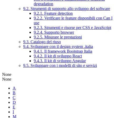
degradation
9.2. Strumenti di supporto allo sviluppo del software
9.2.1. Feature detection
9.2.2. Verificare le feature disponibili con Can I
use
9.2.3. Strumenti e risorse per CSS e JavaScript
9.2.4. Supporto browser
9.2.5. Misurare le prestazioni
9.3. Catalogo del riuso
9.4. Sviluppare con il design system .italia
9.4.1. Il framework Bootstrap Italia
9.4.2. Il kit di sviluppo React
9.4.3. Il kit di sviluppo Angular
9.5. Sviluppare con i modelli di sito e servizi
None
None
A
B
C
D
E
I
M