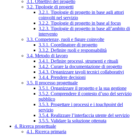
3.1. Obiettivi del progetto
3.2. Tipologie di progetti
3.2.1. Tipologie di progetto in base agli attori
coinvolti nel servizio
3.2.2. Tipologie di progetto in base al focus
3.2.3. Tipologie di progetto in base all’ambito di
intervento
3.3. Competenze, ruoli e figure coinvolte
3.3.1. Coordinatore di progetto
3.3.2. Definire ruoli e responsabilità
3.4. Metodo di lavoro
3.4.1. Definire processi, strumenti e rituali
3.4.2. Curare la documentazione di progetto
3.4.3. Organizzare tavoli tecnici collaborativi
3.4.4. Prendere decisioni
3.5. Il processo progettuale
3.5.1. Organizzare il progetto e la sua gestione
3.5.2. Comprendere il contesto d’uso del servizio
pubblico
3.5.3. Progettare i processi e i
touchpoint
del
servizio
3.5.4. Realizzare l’interfaccia utente del servizio
3.5.5. Validare la soluzione ottenuta
4. Ricerca progettuale
4.1. Ricerca primaria