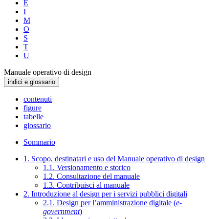
E
I
M
O
S
T
U
Manuale operativo di design
indici e glossario
contenuti
figure
tabelle
glossario
Sommario
1. Scopo, destinatari e uso del Manuale operativo di design
1.1. Versionamento e storico
1.2. Consultazione del manuale
1.3. Contribuisci al manuale
2. Introduzione al design per i servizi pubblici digitali
2.1. Design per l’amministrazione digitale (
e-
government
)