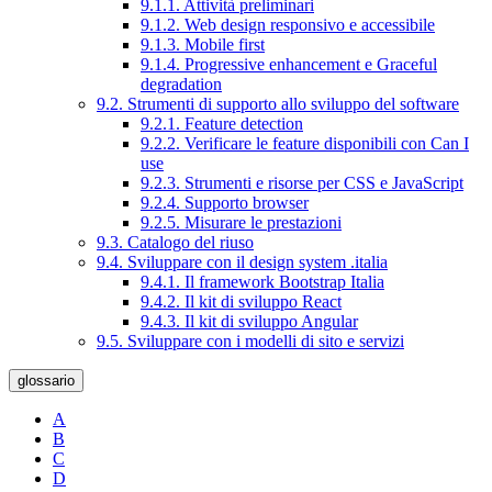
9.1.1. Attività preliminari
9.1.2. Web design responsivo e accessibile
9.1.3. Mobile first
9.1.4. Progressive enhancement e Graceful
degradation
9.2. Strumenti di supporto allo sviluppo del software
9.2.1. Feature detection
9.2.2. Verificare le feature disponibili con Can I
use
9.2.3. Strumenti e risorse per CSS e JavaScript
9.2.4. Supporto browser
9.2.5. Misurare le prestazioni
9.3. Catalogo del riuso
9.4. Sviluppare con il design system .italia
9.4.1. Il framework Bootstrap Italia
9.4.2. Il kit di sviluppo React
9.4.3. Il kit di sviluppo Angular
9.5. Sviluppare con i modelli di sito e servizi
glossario
A
B
C
D