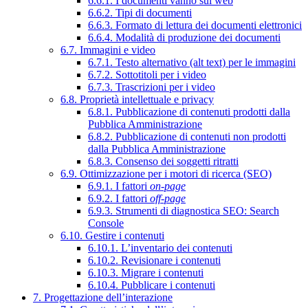
6.6.1. I documenti vanno sul web
6.6.2. Tipi di documenti
6.6.3. Formato di lettura dei documenti elettronici
6.6.4. Modalità di produzione dei documenti
6.7. Immagini e video
6.7.1. Testo alternativo (alt text) per le immagini
6.7.2. Sottotitoli per i video
6.7.3. Trascrizioni per i video
6.8. Proprietà intellettuale e privacy
6.8.1. Pubblicazione di contenuti prodotti dalla
Pubblica Amministrazione
6.8.2. Pubblicazione di contenuti non prodotti
dalla Pubblica Amministrazione
6.8.3. Consenso dei soggetti ritratti
6.9. Ottimizzazione per i motori di ricerca (SEO)
6.9.1. I fattori
on-page
6.9.2. I fattori
off-page
6.9.3. Strumenti di diagnostica SEO: Search
Console
6.10. Gestire i contenuti
6.10.1. L’inventario dei contenuti
6.10.2. Revisionare i contenuti
6.10.3. Migrare i contenuti
6.10.4. Pubblicare i contenuti
7. Progettazione dell’interazione