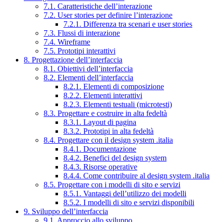
7.1. Caratteristiche dell’interazione
7.2. User stories per definire l’interazione
7.2.1. Differenza tra scenari e user stories
7.3. Flussi di interazione
7.4. Wireframe
7.5. Prototipi interattivi
8. Progettazione dell’interfaccia
8.1. Obiettivi dell’interfaccia
8.2. Elementi dell’interfaccia
8.2.1. Elementi di composizione
8.2.2. Elementi interattivi
8.2.3. Elementi testuali (microtesti)
8.3. Progettare e costruire in alta fedeltà
8.3.1. Layout di pagina
8.3.2. Prototipi in alta fedeltà
8.4. Progettare con il design system .italia
8.4.1. Documentazione
8.4.2. Benefici del design system
8.4.3. Risorse operative
8.4.4. Come contribuire al design system .italia
8.5. Progettare con i modelli di sito e servizi
8.5.1. Vantaggi dell’utilizzo dei modelli
8.5.2. I modelli di sito e servizi disponibili
9. Sviluppo dell’interfaccia
9.1. Approccio allo sviluppo