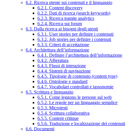
6.2. Ricerca utente sui contenuti e il linguaggio
6.2.1. Content discovery
6.2.2. Dati di ricerca (search keywords)
6.2.3. Ricerca tramite analytics
6.2.4. Ricerca sui forum
6.3. Dalla ricerca ai bisogni degli utenti
6.3.1. User stories per definire i contenuti
6.3.2. Job stories per definire i contenuti
6.3.3. Criteri di accettazione
6.4. Architettura dell’informazione
6.4.1. Definire l’architettura dell’informazione
6.4.2. Alberatura
6.4.3. Flussi di interazione
6.4.4. Sistemi di navigazione
6.4.5. Tipologie di contenuto (content type)
6.4.6. Ontologie e standard
6.4.7. Vocabolari controllati e tassonomie
6.5. Scrittura e linguaggio
6.5.1. Come leggono le persone sul web
6.5.2. Le regole per un linguaggio semplice
6.5.3. Microtesti
6.5.4. Scrittura collaborativa
6.5.5. Content critique
6.5.6. Traduzione e localizzazione dei contenuti
6.6. Documenti