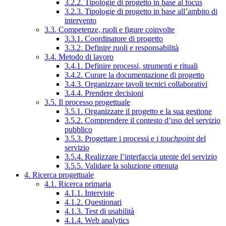
3.2.2. Tipologie di progetto in base al focus
3.2.3. Tipologie di progetto in base all’ambito di
intervento
3.3. Competenze, ruoli e figure coinvolte
3.3.1. Coordinatore di progetto
3.3.2. Definire ruoli e responsabilità
3.4. Metodo di lavoro
3.4.1. Definire processi, strumenti e rituali
3.4.2. Curare la documentazione di progetto
3.4.3. Organizzare tavoli tecnici collaborativi
3.4.4. Prendere decisioni
3.5. Il processo progettuale
3.5.1. Organizzare il progetto e la sua gestione
3.5.2. Comprendere il contesto d’uso del servizio
pubblico
3.5.3. Progettare i processi e i
touchpoint
del
servizio
3.5.4. Realizzare l’interfaccia utente del servizio
3.5.5. Validare la soluzione ottenuta
4. Ricerca progettuale
4.1. Ricerca primaria
4.1.1. Interviste
4.1.2. Questionari
4.1.3. Test di usabilità
4.1.4. Web analytics