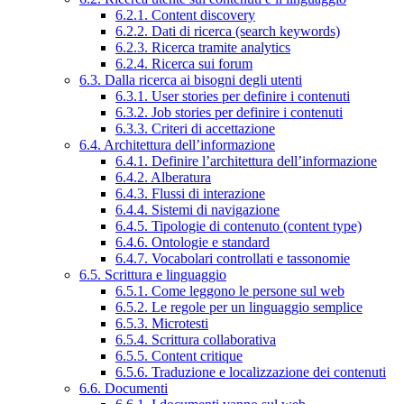
6.2.1. Content discovery
6.2.2. Dati di ricerca (search keywords)
6.2.3. Ricerca tramite analytics
6.2.4. Ricerca sui forum
6.3. Dalla ricerca ai bisogni degli utenti
6.3.1. User stories per definire i contenuti
6.3.2. Job stories per definire i contenuti
6.3.3. Criteri di accettazione
6.4. Architettura dell’informazione
6.4.1. Definire l’architettura dell’informazione
6.4.2. Alberatura
6.4.3. Flussi di interazione
6.4.4. Sistemi di navigazione
6.4.5. Tipologie di contenuto (content type)
6.4.6. Ontologie e standard
6.4.7. Vocabolari controllati e tassonomie
6.5. Scrittura e linguaggio
6.5.1. Come leggono le persone sul web
6.5.2. Le regole per un linguaggio semplice
6.5.3. Microtesti
6.5.4. Scrittura collaborativa
6.5.5. Content critique
6.5.6. Traduzione e localizzazione dei contenuti
6.6. Documenti