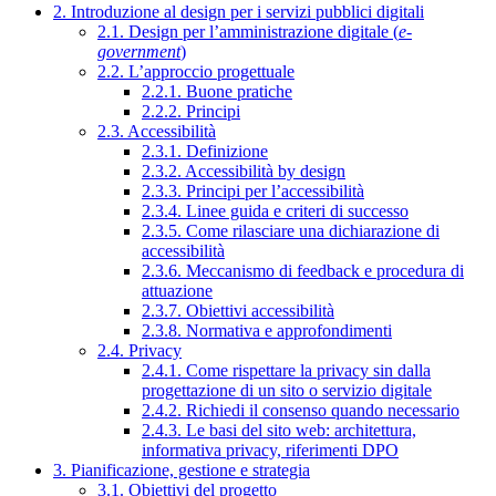
2. Introduzione al design per i servizi pubblici digitali
2.1. Design per l’amministrazione digitale (
e-
government
)
2.2. L’approccio progettuale
2.2.1. Buone pratiche
2.2.2. Principi
2.3. Accessibilità
2.3.1. Definizione
2.3.2. Accessibilità by design
2.3.3. Principi per l’accessibilità
2.3.4. Linee guida e criteri di successo
2.3.5. Come rilasciare una dichiarazione di
accessibilità
2.3.6. Meccanismo di feedback e procedura di
attuazione
2.3.7. Obiettivi accessibilità
2.3.8. Normativa e approfondimenti
2.4. Privacy
2.4.1. Come rispettare la privacy sin dalla
progettazione di un sito o servizio digitale
2.4.2. Richiedi il consenso quando necessario
2.4.3. Le basi del sito web: architettura,
informativa privacy, riferimenti DPO
3. Pianificazione, gestione e strategia
3.1. Obiettivi del progetto