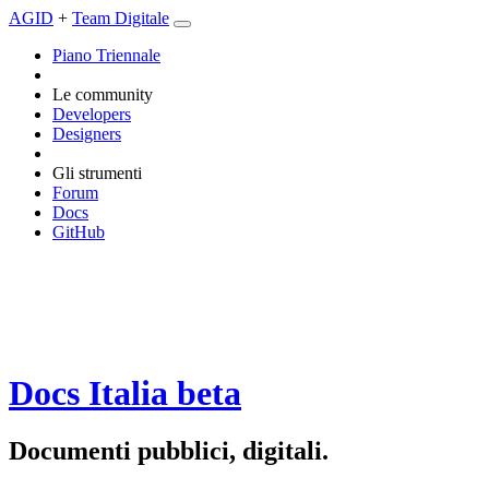
AGID
+
Team Digitale
Piano Triennale
Le community
Developers
Designers
Gli strumenti
Forum
Docs
GitHub
Docs Italia
beta
Documenti pubblici, digitali.