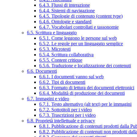
6.4.3. Flussi di interazione
6.4.4. Sistemi di navigazione
6.4.5. Tipologie di contenuto (content type)
6.4.6. Ontologie e standard
6.4.7. Vocabolari controllati e tassonomie
6.5. Scrittura e linguaggio
6.5.1. Come leggono le persone sul web
6.5.2. Le regole per un linguaggio semplice
6.5.3. Microtesti
6.5.4. Scrittura collaborativa
6.5.5. Content critique
6.5.6. Traduzione e localizzazione dei contenuti
6.6. Documenti
6.6.1. I documenti vanno sul web
6.6.2. Tipi di documenti
6.6.3. Formato di lettura dei documenti elettronici
6.6.4. Modalità di produzione dei documenti
6.7. Immagini e video
6.7.1. Testo alternativo (alt text) per le immagini
6.7.2. Sottotitoli per i video
6.7.3. Trascrizioni per i video
6.8. Proprietà intellettuale e privacy
6.8.1. Pubblicazione di contenuti prodotti dalla P
6.8.2. Pubblicazione di contenuti non prodotti dal