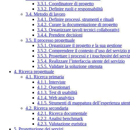
3.3.1. Coordinatore di progetto
3.3.2. Definire ruoli e responsabilità
3.4. Metodo di lavoro
3.4.1. Definire processi, strumenti e rituali
3.4.2. Curare la documentazione di progetto
3.4.3. Organizzare tavoli tecnici collaborativi
3.4.4. Prendere decisioni
3.5. Il processo progettuale
3.5.1. Organizzare il progetto e la sua gestione
3.5.2. Comprendere il contesto d’uso del servizio 
3.5.3. Progettare i processi e i
touchpoint
del servi
3.5.4. Realizzare l’interfaccia utente del servizio
3.5.5. Validare la soluzione ottenuta
4. Ricerca progettuale
4.1. Ricerca primaria
4.1.1. Interviste
4.1.2. Questionari
4.1.3. Test di usabilità
4.1.4. Web analytics
4.1.5. Strumenti di mappatura dell’esperienza uten
4.2. Ricerca secondaria
4.2.1. Ricerca documentale
4.2.2. Analisi benchmark
4.2.3. Valutazione euristica
5. Progettazione dei servizi