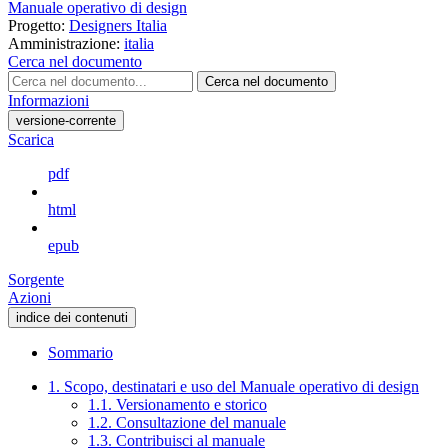
Manuale operativo di design
Progetto:
Designers Italia
Amministrazione:
italia
Cerca nel documento
Cerca nel documento
Informazioni
versione-corrente
Scarica
pdf
html
epub
Sorgente
Azioni
indice dei contenuti
Sommario
1. Scopo, destinatari e uso del Manuale operativo di design
1.1. Versionamento e storico
1.2. Consultazione del manuale
1.3. Contribuisci al manuale