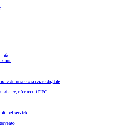
)
ilità
azione
ione di un sito o servizio digitale
va privacy, riferimenti DPO
olti nel servizio
ntervento