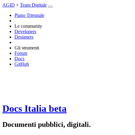
AGID
+
Team Digitale
Piano Triennale
Le community
Developers
Designers
Gli strumenti
Forum
Docs
GitHub
Docs Italia
beta
Documenti pubblici, digitali.