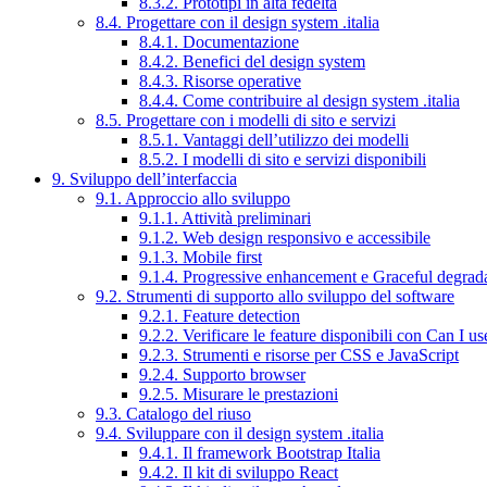
8.3.2. Prototipi in alta fedeltà
8.4. Progettare con il design system .italia
8.4.1. Documentazione
8.4.2. Benefici del design system
8.4.3. Risorse operative
8.4.4. Come contribuire al design system .italia
8.5. Progettare con i modelli di sito e servizi
8.5.1. Vantaggi dell’utilizzo dei modelli
8.5.2. I modelli di sito e servizi disponibili
9. Sviluppo dell’interfaccia
9.1. Approccio allo sviluppo
9.1.1. Attività preliminari
9.1.2. Web design responsivo e accessibile
9.1.3. Mobile first
9.1.4. Progressive enhancement e Graceful degrad
9.2. Strumenti di supporto allo sviluppo del software
9.2.1. Feature detection
9.2.2. Verificare le feature disponibili con Can I us
9.2.3. Strumenti e risorse per CSS e JavaScript
9.2.4. Supporto browser
9.2.5. Misurare le prestazioni
9.3. Catalogo del riuso
9.4. Sviluppare con il design system .italia
9.4.1. Il framework Bootstrap Italia
9.4.2. Il kit di sviluppo React