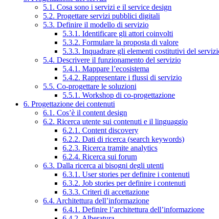
5.1. Cosa sono i servizi e il service design
5.2. Progettare servizi pubblici digitali
5.3. Definire il modello di servizio
5.3.1. Identificare gli attori coinvolti
5.3.2. Formulare la proposta di valore
5.3.3. Inquadrare gli elementi costitutivi del serviz
5.4. Descrivere il funzionamento del servizio
5.4.1. Mappare l’ecosistema
5.4.2. Rappresentare i flussi di servizio
5.5. Co-progettare le soluzioni
5.5.1. Workshop di co-progettazione
6. Progettazione dei contenuti
6.1. Cos’è il content design
6.2. Ricerca utente sui contenuti e il linguaggio
6.2.1. Content discovery
6.2.2. Dati di ricerca (search keywords)
6.2.3. Ricerca tramite analytics
6.2.4. Ricerca sui forum
6.3. Dalla ricerca ai bisogni degli utenti
6.3.1. User stories per definire i contenuti
6.3.2. Job stories per definire i contenuti
6.3.3. Criteri di accettazione
6.4. Architettura dell’informazione
6.4.1. Definire l’architettura dell’informazione
6.4.2. Alberatura