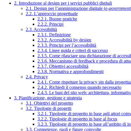
2. Introduzione al design per i servizi pubblici digitali
2.1. Design per l’amministrazione digitale (
e-government
2.2. L’approccio progettuale
2.2.1. Buone pratiche
2.2.2. Principi
2.3. Accessibilità
2.3.1. Definizione
2.3.2. Accessibilità by design
2.3.3. Principi per l’accessibilità
2.3.4. Linee guida e criteri di successo
2.3.5. Come rilasciare una dichiarazione di accessib
2.3.6. Meccanismo di feedback e procedura di attu
2.3.7. Obiettivi accessibilità
2.3.8. Normativa e approfondimenti
2.4. Privacy
2.4.1. Come rispettare la privacy sin dalla progettaz
2.4.2. Richiedi il consenso quando necessario
2.4.3. Le basi del sito web: architettura, informati
3. Pianificazione, gestione e strategia
3.1. Obiettivi del progetto
3.2. Tipologie di progetti
3.2.1. Tipologie di progetto in base agli attori coinv
3.2.2. Tipologie di progetto in base al focus
3.2.3. Tipologie di progetto in base all’ambito di i
3.3. Competenze, ruoli e figure coinvolte