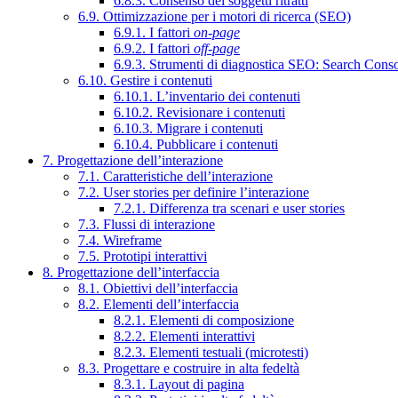
6.8.3. Consenso dei soggetti ritratti
6.9. Ottimizzazione per i motori di ricerca (SEO)
6.9.1. I fattori
on-page
6.9.2. I fattori
off-page
6.9.3. Strumenti di diagnostica SEO: Search Cons
6.10. Gestire i contenuti
6.10.1. L’inventario dei contenuti
6.10.2. Revisionare i contenuti
6.10.3. Migrare i contenuti
6.10.4. Pubblicare i contenuti
7. Progettazione dell’interazione
7.1. Caratteristiche dell’interazione
7.2. User stories per definire l’interazione
7.2.1. Differenza tra scenari e user stories
7.3. Flussi di interazione
7.4. Wireframe
7.5. Prototipi interattivi
8. Progettazione dell’interfaccia
8.1. Obiettivi dell’interfaccia
8.2. Elementi dell’interfaccia
8.2.1. Elementi di composizione
8.2.2. Elementi interattivi
8.2.3. Elementi testuali (microtesti)
8.3. Progettare e costruire in alta fedeltà
8.3.1. Layout di pagina