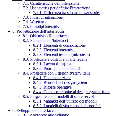
7.1. Caratteristiche dell’interazione
7.2. User stories per definire l’interazione
7.2.1. Differenza tra scenari e user stories
7.3. Flussi di interazione
7.4. Wireframe
7.5. Prototipi interattivi
8. Progettazione dell’interfaccia
8.1. Obiettivi dell’interfaccia
8.2. Elementi dell’interfaccia
8.2.1. Elementi di composizione
8.2.2. Elementi interattivi
8.2.3. Elementi testuali (microtesti)
8.3. Progettare e costruire in alta fedeltà
8.3.1. Layout di pagina
8.3.2. Prototipi in alta fedeltà
8.4. Progettare con il design system .italia
8.4.1. Documentazione
8.4.2. Benefici del design system
8.4.3. Risorse operative
8.4.4. Come contribuire al design system .italia
8.5. Progettare con i modelli di sito e servizi
8.5.1. Vantaggi dell’utilizzo dei modelli
8.5.2. I modelli di sito e servizi disponibili
9. Sviluppo dell’interfaccia
9.1. Approccio allo sviluppo