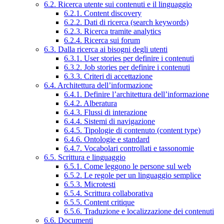
6.2. Ricerca utente sui contenuti e il linguaggio
6.2.1. Content discovery
6.2.2. Dati di ricerca (search keywords)
6.2.3. Ricerca tramite analytics
6.2.4. Ricerca sui forum
6.3. Dalla ricerca ai bisogni degli utenti
6.3.1. User stories per definire i contenuti
6.3.2. Job stories per definire i contenuti
6.3.3. Criteri di accettazione
6.4. Architettura dell’informazione
6.4.1. Definire l’architettura dell’informazione
6.4.2. Alberatura
6.4.3. Flussi di interazione
6.4.4. Sistemi di navigazione
6.4.5. Tipologie di contenuto (content type)
6.4.6. Ontologie e standard
6.4.7. Vocabolari controllati e tassonomie
6.5. Scrittura e linguaggio
6.5.1. Come leggono le persone sul web
6.5.2. Le regole per un linguaggio semplice
6.5.3. Microtesti
6.5.4. Scrittura collaborativa
6.5.5. Content critique
6.5.6. Traduzione e localizzazione dei contenuti
6.6. Documenti