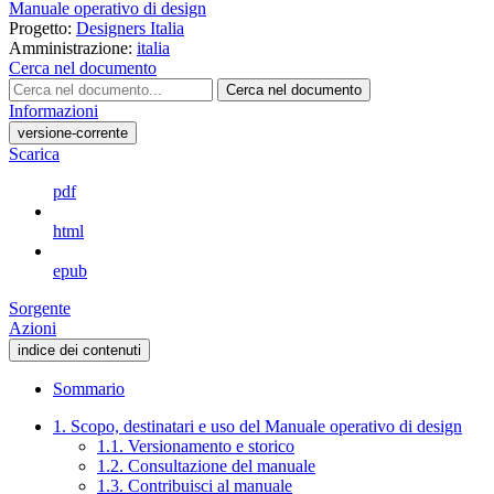
Manuale operativo di design
Progetto:
Designers Italia
Amministrazione:
italia
Cerca nel documento
Cerca nel documento
Informazioni
versione-corrente
Scarica
pdf
html
epub
Sorgente
Azioni
indice dei contenuti
Sommario
1. Scopo, destinatari e uso del Manuale operativo di design
1.1. Versionamento e storico
1.2. Consultazione del manuale
1.3. Contribuisci al manuale