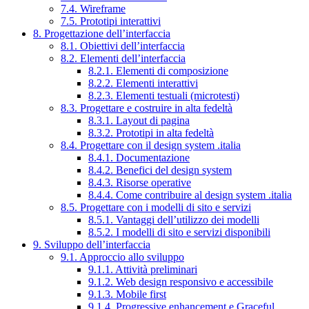
7.4. Wireframe
7.5. Prototipi interattivi
8. Progettazione dell’interfaccia
8.1. Obiettivi dell’interfaccia
8.2. Elementi dell’interfaccia
8.2.1. Elementi di composizione
8.2.2. Elementi interattivi
8.2.3. Elementi testuali (microtesti)
8.3. Progettare e costruire in alta fedeltà
8.3.1. Layout di pagina
8.3.2. Prototipi in alta fedeltà
8.4. Progettare con il design system .italia
8.4.1. Documentazione
8.4.2. Benefici del design system
8.4.3. Risorse operative
8.4.4. Come contribuire al design system .italia
8.5. Progettare con i modelli di sito e servizi
8.5.1. Vantaggi dell’utilizzo dei modelli
8.5.2. I modelli di sito e servizi disponibili
9. Sviluppo dell’interfaccia
9.1. Approccio allo sviluppo
9.1.1. Attività preliminari
9.1.2. Web design responsivo e accessibile
9.1.3. Mobile first
9.1.4. Progressive enhancement e Graceful