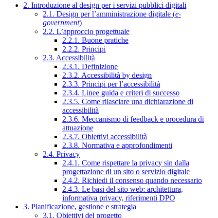
2. Introduzione al design per i servizi pubblici digitali
2.1. Design per l’amministrazione digitale (
e-
government
)
2.2. L’approccio progettuale
2.2.1. Buone pratiche
2.2.2. Principi
2.3. Accessibilità
2.3.1. Definizione
2.3.2. Accessibilità by design
2.3.3. Principi per l’accessibilità
2.3.4. Linee guida e criteri di successo
2.3.5. Come rilasciare una dichiarazione di
accessibilità
2.3.6. Meccanismo di feedback e procedura di
attuazione
2.3.7. Obiettivi accessibilità
2.3.8. Normativa e approfondimenti
2.4. Privacy
2.4.1. Come rispettare la privacy sin dalla
progettazione di un sito o servizio digitale
2.4.2. Richiedi il consenso quando necessario
2.4.3. Le basi del sito web: architettura,
informativa privacy, riferimenti DPO
3. Pianificazione, gestione e strategia
3.1. Obiettivi del progetto