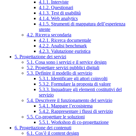
4.1.1. Interviste
4.1.2. Questionari
4.1.3. Test di usabilità
4.1.4. Web analytics
4.1.5. Strumenti di mappatura dell’esperienza
utente
4.2. Ricerca secondaria
4.2.1. Ricerca documentale
4.2.2. Analisi benchmark
4.2.3. Valutazione euristica
5. Progettazione dei servizi
5.1. Cosa sono i servizi e il service design
5.2. Progettare servizi pubblici digitali
5.3. Definire il modello di servizio
5.3.1. Identificare gli attori coinvolti
5.3.2. Formulare la proposta di valore
5.3.3. Inquadrare gli elementi costitutivi del
servizio
5.4. Descrivere il funzionamento del servizio
5.4.1. Mappare l’ecosistema
5.4.2. Rappresentare i flussi di servizio
5.5. Co-progettare le soluzioni
5.5.1. Workshop di co-progettazione
6. Progettazione dei contenuti
6.1. Cos’è il content design