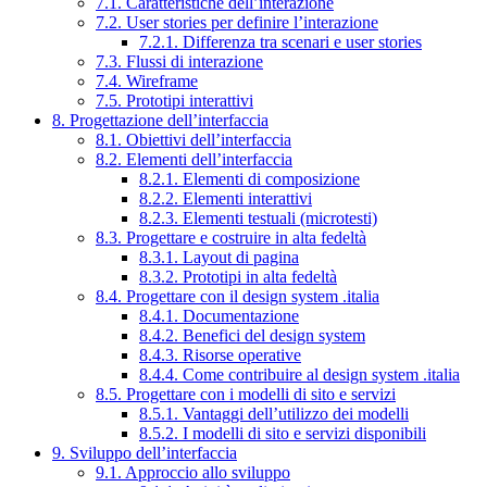
7.1. Caratteristiche dell’interazione
7.2. User stories per definire l’interazione
7.2.1. Differenza tra scenari e user stories
7.3. Flussi di interazione
7.4. Wireframe
7.5. Prototipi interattivi
8. Progettazione dell’interfaccia
8.1. Obiettivi dell’interfaccia
8.2. Elementi dell’interfaccia
8.2.1. Elementi di composizione
8.2.2. Elementi interattivi
8.2.3. Elementi testuali (microtesti)
8.3. Progettare e costruire in alta fedeltà
8.3.1. Layout di pagina
8.3.2. Prototipi in alta fedeltà
8.4. Progettare con il design system .italia
8.4.1. Documentazione
8.4.2. Benefici del design system
8.4.3. Risorse operative
8.4.4. Come contribuire al design system .italia
8.5. Progettare con i modelli di sito e servizi
8.5.1. Vantaggi dell’utilizzo dei modelli
8.5.2. I modelli di sito e servizi disponibili
9. Sviluppo dell’interfaccia
9.1. Approccio allo sviluppo