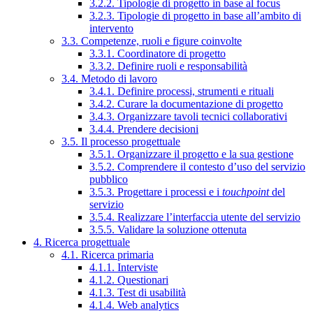
3.2.2. Tipologie di progetto in base al focus
3.2.3. Tipologie di progetto in base all’ambito di
intervento
3.3. Competenze, ruoli e figure coinvolte
3.3.1. Coordinatore di progetto
3.3.2. Definire ruoli e responsabilità
3.4. Metodo di lavoro
3.4.1. Definire processi, strumenti e rituali
3.4.2. Curare la documentazione di progetto
3.4.3. Organizzare tavoli tecnici collaborativi
3.4.4. Prendere decisioni
3.5. Il processo progettuale
3.5.1. Organizzare il progetto e la sua gestione
3.5.2. Comprendere il contesto d’uso del servizio
pubblico
3.5.3. Progettare i processi e i
touchpoint
del
servizio
3.5.4. Realizzare l’interfaccia utente del servizio
3.5.5. Validare la soluzione ottenuta
4. Ricerca progettuale
4.1. Ricerca primaria
4.1.1. Interviste
4.1.2. Questionari
4.1.3. Test di usabilità
4.1.4. Web analytics