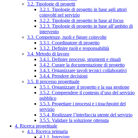
3.2. Tipologie di progetti
3.2.1. Tipologie di progetto in base agli attori
coinvolti nel servizio
3.2.2. Tipologie di progetto in base al focus
3.2.3. Tipologie di progetto in base all’ambito di
intervento
3.3. Competenze, ruoli e figure coinvolte
3.3.1. Coordinatore di progetto
3.3.2. Definire ruoli e responsabilità
3.4. Metodo di lavoro
3.4.1. Definire processi, strumenti e rituali
3.4.2. Curare la documentazione di progetto
3.4.3. Organizzare tavoli tecnici collaborativi
3.4.4. Prendere decisioni
3.5. Il processo progettuale
3.5.1. Organizzare il progetto e la sua gestione
3.5.2. Comprendere il contesto d’uso del servizio
pubblico
3.5.3. Progettare i processi e i
touchpoint
del
servizio
3.5.4. Realizzare l’interfaccia utente del servizio
3.5.5. Validare la soluzione ottenuta
4. Ricerca progettuale
4.1. Ricerca primaria
4.1.1. Interviste