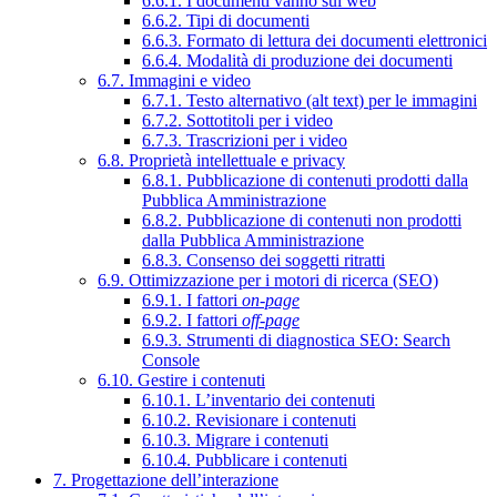
6.6.1. I documenti vanno sul web
6.6.2. Tipi di documenti
6.6.3. Formato di lettura dei documenti elettronici
6.6.4. Modalità di produzione dei documenti
6.7. Immagini e video
6.7.1. Testo alternativo (alt text) per le immagini
6.7.2. Sottotitoli per i video
6.7.3. Trascrizioni per i video
6.8. Proprietà intellettuale e privacy
6.8.1. Pubblicazione di contenuti prodotti dalla
Pubblica Amministrazione
6.8.2. Pubblicazione di contenuti non prodotti
dalla Pubblica Amministrazione
6.8.3. Consenso dei soggetti ritratti
6.9. Ottimizzazione per i motori di ricerca (SEO)
6.9.1. I fattori
on-page
6.9.2. I fattori
off-page
6.9.3. Strumenti di diagnostica SEO: Search
Console
6.10. Gestire i contenuti
6.10.1. L’inventario dei contenuti
6.10.2. Revisionare i contenuti
6.10.3. Migrare i contenuti
6.10.4. Pubblicare i contenuti
7. Progettazione dell’interazione