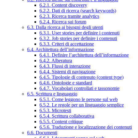
6.2.1. Content discovery
6.2.2. Dati di ricerca (search keywords)
6.2.3. Ricerca tramite analytics
6.2.4. Ricerca sui forum
6.3. Dalla ricerca ai bisogni degli utenti
6.3.1. User stories per definire i contenuti
6.3.2. Job stories per definire i contenuti
6.3.3. Criteri di accettazione
6.4. Architettura dell’informazione
6.4.1. Definire l’architettura dell’informazione
6.4.2. Alberatura
6.4.3. Flussi di interazione
6.4.4. Sistemi di navigazione
6.4.5. Tipologie di contenuto (content type)
6.4.6. Ontologie e standard
6.4.7. Vocabolari controllati e tassonomie
6.5. Scrittura e linguaggio
6.5.1. Come leggono le persone sul web
6.5.2. Le regole per un linguaggio semplice
6.5.3. Microtesti
6.5.4. Scrittura collaborativa
6.5.5. Content critique
6.5.6. Traduzione e localizzazione dei contenuti
6.6. Documenti