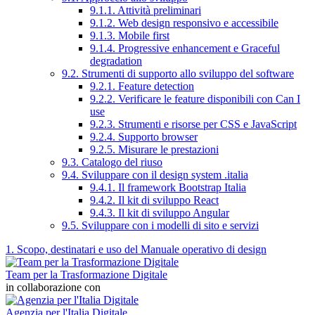
9.1.1. Attività preliminari
9.1.2. Web design responsivo e accessibile
9.1.3. Mobile first
9.1.4. Progressive enhancement e Graceful
degradation
9.2. Strumenti di supporto allo sviluppo del software
9.2.1. Feature detection
9.2.2. Verificare le feature disponibili con Can I
use
9.2.3. Strumenti e risorse per CSS e JavaScript
9.2.4. Supporto browser
9.2.5. Misurare le prestazioni
9.3. Catalogo del riuso
9.4. Sviluppare con il design system .italia
9.4.1. Il framework Bootstrap Italia
9.4.2. Il kit di sviluppo React
9.4.3. Il kit di sviluppo Angular
9.5. Sviluppare con i modelli di sito e servizi
1. Scopo, destinatari e uso del Manuale operativo di design
Team per la Trasformazione Digitale
in collaborazione con
Agenzia per l'Italia Digitale