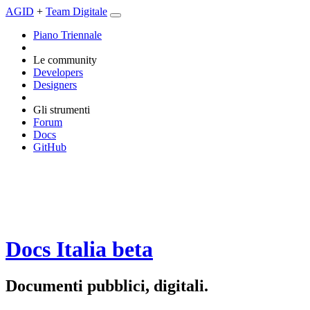
AGID
+
Team Digitale
Piano Triennale
Le community
Developers
Designers
Gli strumenti
Forum
Docs
GitHub
Docs Italia
beta
Documenti pubblici, digitali.