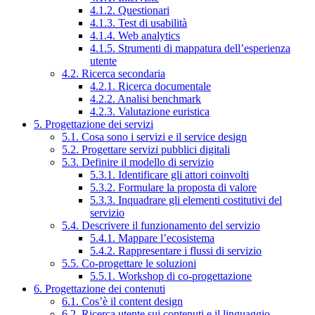
4.1.2. Questionari
4.1.3. Test di usabilità
4.1.4. Web analytics
4.1.5. Strumenti di mappatura dell’esperienza
utente
4.2. Ricerca secondaria
4.2.1. Ricerca documentale
4.2.2. Analisi benchmark
4.2.3. Valutazione euristica
5. Progettazione dei servizi
5.1. Cosa sono i servizi e il service design
5.2. Progettare servizi pubblici digitali
5.3. Definire il modello di servizio
5.3.1. Identificare gli attori coinvolti
5.3.2. Formulare la proposta di valore
5.3.3. Inquadrare gli elementi costitutivi del
servizio
5.4. Descrivere il funzionamento del servizio
5.4.1. Mappare l’ecosistema
5.4.2. Rappresentare i flussi di servizio
5.5. Co-progettare le soluzioni
5.5.1. Workshop di co-progettazione
6. Progettazione dei contenuti
6.1. Cos’è il content design
6.2. Ricerca utente sui contenuti e il linguaggio