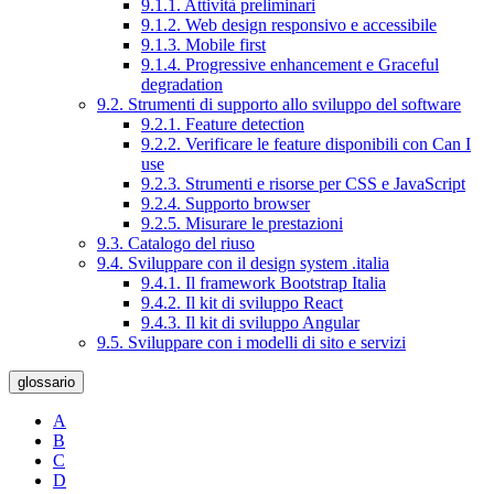
9.1.1. Attività preliminari
9.1.2. Web design responsivo e accessibile
9.1.3. Mobile first
9.1.4. Progressive enhancement e Graceful
degradation
9.2. Strumenti di supporto allo sviluppo del software
9.2.1. Feature detection
9.2.2. Verificare le feature disponibili con Can I
use
9.2.3. Strumenti e risorse per CSS e JavaScript
9.2.4. Supporto browser
9.2.5. Misurare le prestazioni
9.3. Catalogo del riuso
9.4. Sviluppare con il design system .italia
9.4.1. Il framework Bootstrap Italia
9.4.2. Il kit di sviluppo React
9.4.3. Il kit di sviluppo Angular
9.5. Sviluppare con i modelli di sito e servizi
glossario
A
B
C
D