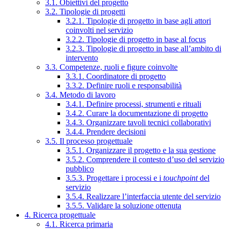
3.1. Obiettivi del progetto
3.2. Tipologie di progetti
3.2.1. Tipologie di progetto in base agli attori
coinvolti nel servizio
3.2.2. Tipologie di progetto in base al focus
3.2.3. Tipologie di progetto in base all’ambito di
intervento
3.3. Competenze, ruoli e figure coinvolte
3.3.1. Coordinatore di progetto
3.3.2. Definire ruoli e responsabilità
3.4. Metodo di lavoro
3.4.1. Definire processi, strumenti e rituali
3.4.2. Curare la documentazione di progetto
3.4.3. Organizzare tavoli tecnici collaborativi
3.4.4. Prendere decisioni
3.5. Il processo progettuale
3.5.1. Organizzare il progetto e la sua gestione
3.5.2. Comprendere il contesto d’uso del servizio
pubblico
3.5.3. Progettare i processi e i
touchpoint
del
servizio
3.5.4. Realizzare l’interfaccia utente del servizio
3.5.5. Validare la soluzione ottenuta
4. Ricerca progettuale
4.1. Ricerca primaria