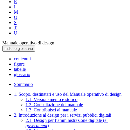
E
I
M
O
S
T
U
Manuale operativo di design
indici e glossario
contenuti
figure
tabelle
glossario
Sommario
1. Scopo, destinatari e uso del Manuale operativo di design
1.1. Versionamento e storico
1.2. Consultazione del manuale
1.3. Contribuisci al manuale
2. Introduzione al design per i servizi pubblici digitali
2.1. Design per l’amministrazione digitale (
e-
government
)