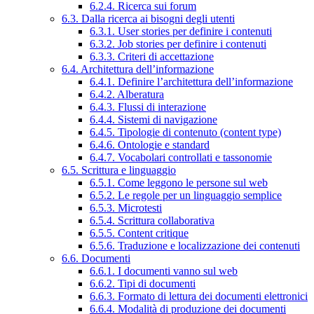
6.2.4. Ricerca sui forum
6.3. Dalla ricerca ai bisogni degli utenti
6.3.1. User stories per definire i contenuti
6.3.2. Job stories per definire i contenuti
6.3.3. Criteri di accettazione
6.4. Architettura dell’informazione
6.4.1. Definire l’architettura dell’informazione
6.4.2. Alberatura
6.4.3. Flussi di interazione
6.4.4. Sistemi di navigazione
6.4.5. Tipologie di contenuto (content type)
6.4.6. Ontologie e standard
6.4.7. Vocabolari controllati e tassonomie
6.5. Scrittura e linguaggio
6.5.1. Come leggono le persone sul web
6.5.2. Le regole per un linguaggio semplice
6.5.3. Microtesti
6.5.4. Scrittura collaborativa
6.5.5. Content critique
6.5.6. Traduzione e localizzazione dei contenuti
6.6. Documenti
6.6.1. I documenti vanno sul web
6.6.2. Tipi di documenti
6.6.3. Formato di lettura dei documenti elettronici
6.6.4. Modalità di produzione dei documenti