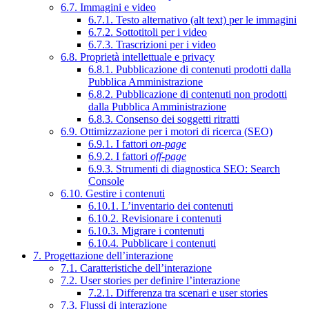
6.7. Immagini e video
6.7.1. Testo alternativo (alt text) per le immagini
6.7.2. Sottotitoli per i video
6.7.3. Trascrizioni per i video
6.8. Proprietà intellettuale e privacy
6.8.1. Pubblicazione di contenuti prodotti dalla
Pubblica Amministrazione
6.8.2. Pubblicazione di contenuti non prodotti
dalla Pubblica Amministrazione
6.8.3. Consenso dei soggetti ritratti
6.9. Ottimizzazione per i motori di ricerca (SEO)
6.9.1. I fattori
on-page
6.9.2. I fattori
off-page
6.9.3. Strumenti di diagnostica SEO: Search
Console
6.10. Gestire i contenuti
6.10.1. L’inventario dei contenuti
6.10.2. Revisionare i contenuti
6.10.3. Migrare i contenuti
6.10.4. Pubblicare i contenuti
7. Progettazione dell’interazione
7.1. Caratteristiche dell’interazione
7.2. User stories per definire l’interazione
7.2.1. Differenza tra scenari e user stories
7.3. Flussi di interazione