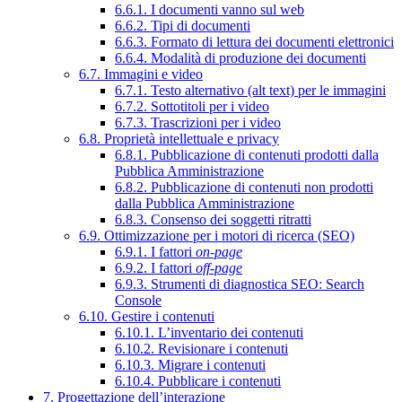
6.6.1. I documenti vanno sul web
6.6.2. Tipi di documenti
6.6.3. Formato di lettura dei documenti elettronici
6.6.4. Modalità di produzione dei documenti
6.7. Immagini e video
6.7.1. Testo alternativo (alt text) per le immagini
6.7.2. Sottotitoli per i video
6.7.3. Trascrizioni per i video
6.8. Proprietà intellettuale e privacy
6.8.1. Pubblicazione di contenuti prodotti dalla
Pubblica Amministrazione
6.8.2. Pubblicazione di contenuti non prodotti
dalla Pubblica Amministrazione
6.8.3. Consenso dei soggetti ritratti
6.9. Ottimizzazione per i motori di ricerca (SEO)
6.9.1. I fattori
on-page
6.9.2. I fattori
off-page
6.9.3. Strumenti di diagnostica SEO: Search
Console
6.10. Gestire i contenuti
6.10.1. L’inventario dei contenuti
6.10.2. Revisionare i contenuti
6.10.3. Migrare i contenuti
6.10.4. Pubblicare i contenuti
7. Progettazione dell’interazione