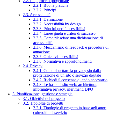
2.2. L’approccio progettuale
2.2.1. Buone pratiche
2.2.2. Principi
2.3. Accessibilità
2.3.1. Definizione
2.3.2. Accessibilità by design
2.3.3. Principi per l’accessibilità
2.3.4. Linee guida e criteri di successo
2.3.5. Come rilasciare una dichiarazione di
accessibilità
2.3.6. Meccanismo di feedback e procedura di
attuazione
2.3.7. Obiettivi accessibilità
2.3.8. Normativa e approfondimenti
2.4. Privacy
2.4.1. Come rispettare la privacy sin dalla
progettazione di un sito o servizio digitale
2.4.2. Richiedi il consenso quando necessario
2.4.3. Le basi del sito web: architettura,
informativa privacy, riferimenti DPO
3. Pianificazione, gestione e strategia
3.1. Obiettivi del progetto
3.2. Tipologie di progetti
3.2.1. Tipologie di progetto in base agli attori
coinvolti nel servizio