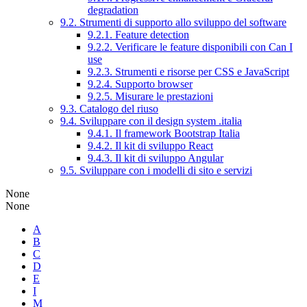
degradation
9.2. Strumenti di supporto allo sviluppo del software
9.2.1. Feature detection
9.2.2. Verificare le feature disponibili con Can I
use
9.2.3. Strumenti e risorse per CSS e JavaScript
9.2.4. Supporto browser
9.2.5. Misurare le prestazioni
9.3. Catalogo del riuso
9.4. Sviluppare con il design system .italia
9.4.1. Il framework Bootstrap Italia
9.4.2. Il kit di sviluppo React
9.4.3. Il kit di sviluppo Angular
9.5. Sviluppare con i modelli di sito e servizi
None
None
A
B
C
D
E
I
M