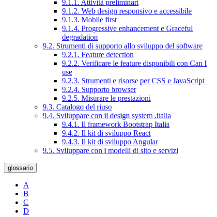
9.1.1. Attività preliminari
9.1.2. Web design responsivo e accessibile
9.1.3. Mobile first
9.1.4. Progressive enhancement e Graceful
degradation
9.2. Strumenti di supporto allo sviluppo del software
9.2.1. Feature detection
9.2.2. Verificare le feature disponibili con Can I
use
9.2.3. Strumenti e risorse per CSS e JavaScript
9.2.4. Supporto browser
9.2.5. Misurare le prestazioni
9.3. Catalogo del riuso
9.4. Sviluppare con il design system .italia
9.4.1. Il framework Bootstrap Italia
9.4.2. Il kit di sviluppo React
9.4.3. Il kit di sviluppo Angular
9.5. Sviluppare con i modelli di sito e servizi
glossario
A
B
C
D