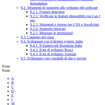
degradation
9.2. Strumenti di supporto allo sviluppo del software
9.2.1. Feature detection
9.2.2. Verificare le feature disponibili con Can I
use
9.2.3. Strumenti e risorse per CSS e JavaScript
9.2.4. Supporto browser
9.2.5. Misurare le prestazioni
9.3. Catalogo del riuso
9.4. Sviluppare con il design system .italia
9.4.1. Il framework Bootstrap Italia
9.4.2. Il kit di sviluppo React
9.4.3. Il kit di sviluppo Angular
9.5. Sviluppare con i modelli di sito e servizi
None
None
A
B
C
D
E
I
M