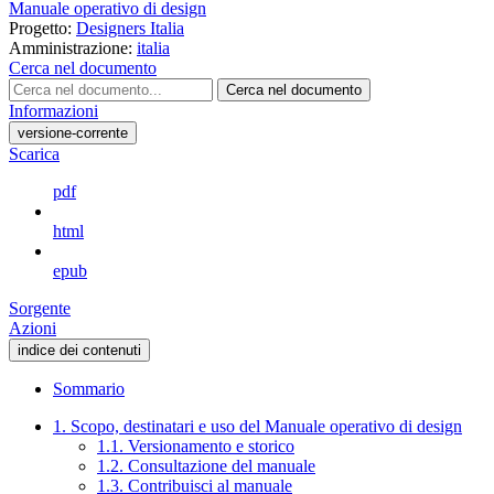
Manuale operativo di design
Progetto:
Designers Italia
Amministrazione:
italia
Cerca nel documento
Cerca nel documento
Informazioni
versione-corrente
Scarica
pdf
html
epub
Sorgente
Azioni
indice dei contenuti
Sommario
1. Scopo, destinatari e uso del Manuale operativo di design
1.1. Versionamento e storico
1.2. Consultazione del manuale
1.3. Contribuisci al manuale