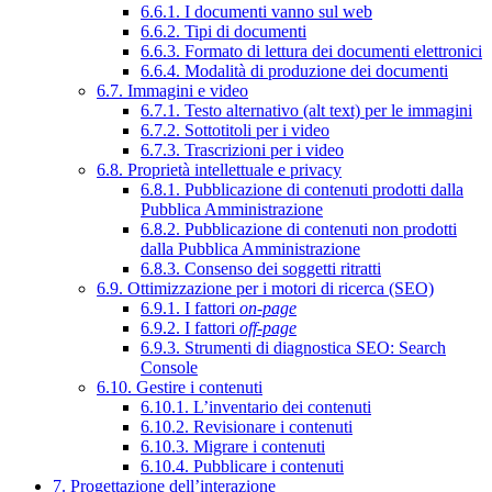
6.6.1. I documenti vanno sul web
6.6.2. Tipi di documenti
6.6.3. Formato di lettura dei documenti elettronici
6.6.4. Modalità di produzione dei documenti
6.7. Immagini e video
6.7.1. Testo alternativo (alt text) per le immagini
6.7.2. Sottotitoli per i video
6.7.3. Trascrizioni per i video
6.8. Proprietà intellettuale e privacy
6.8.1. Pubblicazione di contenuti prodotti dalla
Pubblica Amministrazione
6.8.2. Pubblicazione di contenuti non prodotti
dalla Pubblica Amministrazione
6.8.3. Consenso dei soggetti ritratti
6.9. Ottimizzazione per i motori di ricerca (SEO)
6.9.1. I fattori
on-page
6.9.2. I fattori
off-page
6.9.3. Strumenti di diagnostica SEO: Search
Console
6.10. Gestire i contenuti
6.10.1. L’inventario dei contenuti
6.10.2. Revisionare i contenuti
6.10.3. Migrare i contenuti
6.10.4. Pubblicare i contenuti
7. Progettazione dell’interazione