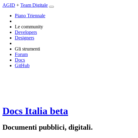
AGID
+
Team Digitale
Piano Triennale
Le community
Developers
Designers
Gli strumenti
Forum
Docs
GitHub
Docs Italia
beta
Documenti pubblici, digitali.