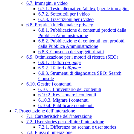
6.7. Immagini e video
6.7.1. Testo alternativo (alt text) per le immagini
6.7.2. Sottotitoli per i video
6.7.3. Trascrizioni per i video
6.8. Proprietà intellettuale e privacy
6.8.1. Pubblicazione di contenuti prodotti dalla
Pubblica Amministrazione
6.8.2. Pubblicazione di contenuti non prodotti
dalla Pubblica Amministrazione
6.8.3. Consenso dei soggetti ritratti
6.9. Ottimizzazione per i motori di ricerca (SEO)
6.9.1. I fattori
on-page
6.9.2. I fattori
off-page
6.9.3. Strumenti di diagnostica SEO: Search
Console
6.10. Gestire i contenuti
6.10.1. L’inventario dei contenuti
6.10.2. Revisionare i contenuti
6.10.3. Migrare i contenuti
6.10.4. Pubblicare i contenuti
7. Progettazione dell’interazione
7.1. Caratteristiche dell’interazione
7.2. User stories per definire l’interazione
7.2.1. Differenza tra scenari e user stories
7.3. Flussi di interazione