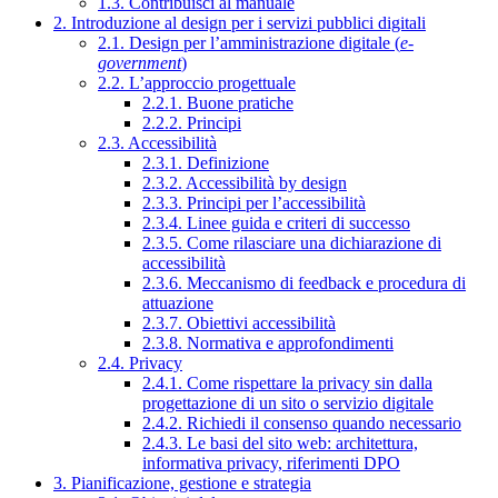
1.3. Contribuisci al manuale
2. Introduzione al design per i servizi pubblici digitali
2.1. Design per l’amministrazione digitale (
e-
government
)
2.2. L’approccio progettuale
2.2.1. Buone pratiche
2.2.2. Principi
2.3. Accessibilità
2.3.1. Definizione
2.3.2. Accessibilità by design
2.3.3. Principi per l’accessibilità
2.3.4. Linee guida e criteri di successo
2.3.5. Come rilasciare una dichiarazione di
accessibilità
2.3.6. Meccanismo di feedback e procedura di
attuazione
2.3.7. Obiettivi accessibilità
2.3.8. Normativa e approfondimenti
2.4. Privacy
2.4.1. Come rispettare la privacy sin dalla
progettazione di un sito o servizio digitale
2.4.2. Richiedi il consenso quando necessario
2.4.3. Le basi del sito web: architettura,
informativa privacy, riferimenti DPO
3. Pianificazione, gestione e strategia