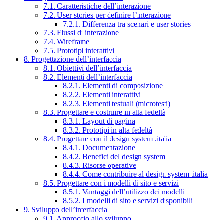
7.1. Caratteristiche dell’interazione
7.2. User stories per definire l’interazione
7.2.1. Differenza tra scenari e user stories
7.3. Flussi di interazione
7.4. Wireframe
7.5. Prototipi interattivi
8. Progettazione dell’interfaccia
8.1. Obiettivi dell’interfaccia
8.2. Elementi dell’interfaccia
8.2.1. Elementi di composizione
8.2.2. Elementi interattivi
8.2.3. Elementi testuali (microtesti)
8.3. Progettare e costruire in alta fedeltà
8.3.1. Layout di pagina
8.3.2. Prototipi in alta fedeltà
8.4. Progettare con il design system .italia
8.4.1. Documentazione
8.4.2. Benefici del design system
8.4.3. Risorse operative
8.4.4. Come contribuire al design system .italia
8.5. Progettare con i modelli di sito e servizi
8.5.1. Vantaggi dell’utilizzo dei modelli
8.5.2. I modelli di sito e servizi disponibili
9. Sviluppo dell’interfaccia
9.1. Approccio allo sviluppo