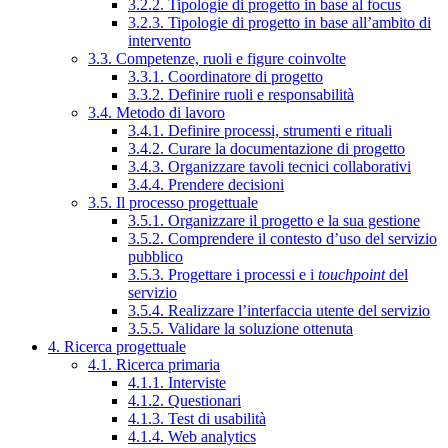
3.2.2. Tipologie di progetto in base al focus
3.2.3. Tipologie di progetto in base all’ambito di
intervento
3.3. Competenze, ruoli e figure coinvolte
3.3.1. Coordinatore di progetto
3.3.2. Definire ruoli e responsabilità
3.4. Metodo di lavoro
3.4.1. Definire processi, strumenti e rituali
3.4.2. Curare la documentazione di progetto
3.4.3. Organizzare tavoli tecnici collaborativi
3.4.4. Prendere decisioni
3.5. Il processo progettuale
3.5.1. Organizzare il progetto e la sua gestione
3.5.2. Comprendere il contesto d’uso del servizio
pubblico
3.5.3. Progettare i processi e i
touchpoint
del
servizio
3.5.4. Realizzare l’interfaccia utente del servizio
3.5.5. Validare la soluzione ottenuta
4. Ricerca progettuale
4.1. Ricerca primaria
4.1.1. Interviste
4.1.2. Questionari
4.1.3. Test di usabilità
4.1.4. Web analytics