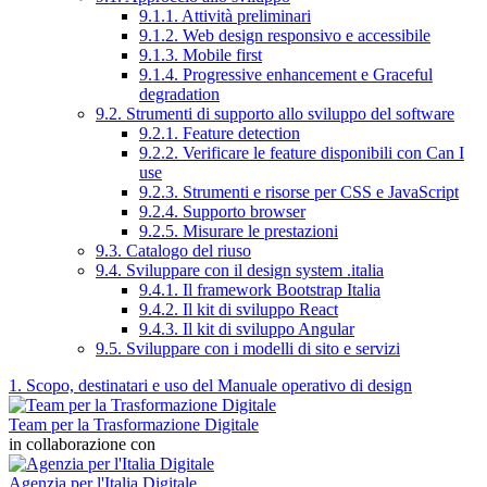
9.1.1. Attività preliminari
9.1.2. Web design responsivo e accessibile
9.1.3. Mobile first
9.1.4. Progressive enhancement e Graceful
degradation
9.2. Strumenti di supporto allo sviluppo del software
9.2.1. Feature detection
9.2.2. Verificare le feature disponibili con Can I
use
9.2.3. Strumenti e risorse per CSS e JavaScript
9.2.4. Supporto browser
9.2.5. Misurare le prestazioni
9.3. Catalogo del riuso
9.4. Sviluppare con il design system .italia
9.4.1. Il framework Bootstrap Italia
9.4.2. Il kit di sviluppo React
9.4.3. Il kit di sviluppo Angular
9.5. Sviluppare con i modelli di sito e servizi
1. Scopo, destinatari e uso del Manuale operativo di design
Team per la Trasformazione Digitale
in collaborazione con
Agenzia per l'Italia Digitale