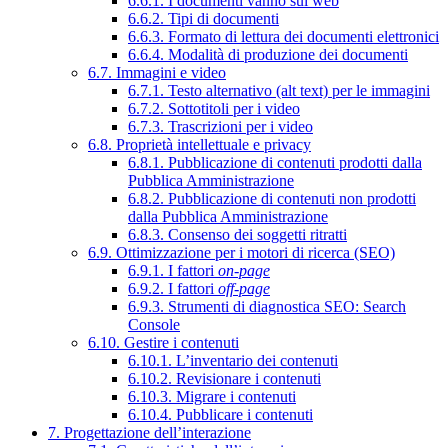
6.6.1. I documenti vanno sul web
6.6.2. Tipi di documenti
6.6.3. Formato di lettura dei documenti elettronici
6.6.4. Modalità di produzione dei documenti
6.7. Immagini e video
6.7.1. Testo alternativo (alt text) per le immagini
6.7.2. Sottotitoli per i video
6.7.3. Trascrizioni per i video
6.8. Proprietà intellettuale e privacy
6.8.1. Pubblicazione di contenuti prodotti dalla
Pubblica Amministrazione
6.8.2. Pubblicazione di contenuti non prodotti
dalla Pubblica Amministrazione
6.8.3. Consenso dei soggetti ritratti
6.9. Ottimizzazione per i motori di ricerca (SEO)
6.9.1. I fattori
on-page
6.9.2. I fattori
off-page
6.9.3. Strumenti di diagnostica SEO: Search
Console
6.10. Gestire i contenuti
6.10.1. L’inventario dei contenuti
6.10.2. Revisionare i contenuti
6.10.3. Migrare i contenuti
6.10.4. Pubblicare i contenuti
7. Progettazione dell’interazione