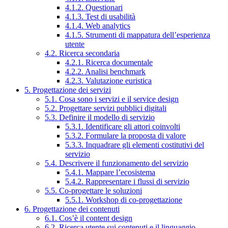
4.1.2. Questionari
4.1.3. Test di usabilità
4.1.4. Web analytics
4.1.5. Strumenti di mappatura dell’esperienza
utente
4.2. Ricerca secondaria
4.2.1. Ricerca documentale
4.2.2. Analisi benchmark
4.2.3. Valutazione euristica
5. Progettazione dei servizi
5.1. Cosa sono i servizi e il service design
5.2. Progettare servizi pubblici digitali
5.3. Definire il modello di servizio
5.3.1. Identificare gli attori coinvolti
5.3.2. Formulare la proposta di valore
5.3.3. Inquadrare gli elementi costitutivi del
servizio
5.4. Descrivere il funzionamento del servizio
5.4.1. Mappare l’ecosistema
5.4.2. Rappresentare i flussi di servizio
5.5. Co-progettare le soluzioni
5.5.1. Workshop di co-progettazione
6. Progettazione dei contenuti
6.1. Cos’è il content design
6.2. Ricerca utente sui contenuti e il linguaggio