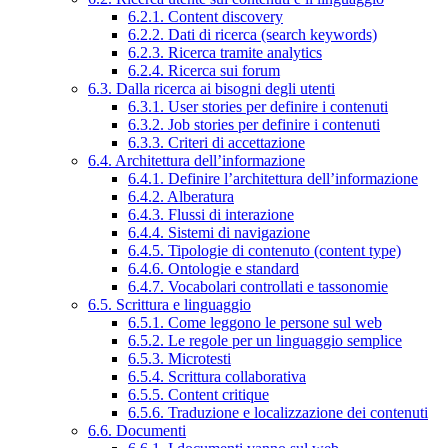
6.2.1. Content discovery
6.2.2. Dati di ricerca (search keywords)
6.2.3. Ricerca tramite analytics
6.2.4. Ricerca sui forum
6.3. Dalla ricerca ai bisogni degli utenti
6.3.1. User stories per definire i contenuti
6.3.2. Job stories per definire i contenuti
6.3.3. Criteri di accettazione
6.4. Architettura dell’informazione
6.4.1. Definire l’architettura dell’informazione
6.4.2. Alberatura
6.4.3. Flussi di interazione
6.4.4. Sistemi di navigazione
6.4.5. Tipologie di contenuto (content type)
6.4.6. Ontologie e standard
6.4.7. Vocabolari controllati e tassonomie
6.5. Scrittura e linguaggio
6.5.1. Come leggono le persone sul web
6.5.2. Le regole per un linguaggio semplice
6.5.3. Microtesti
6.5.4. Scrittura collaborativa
6.5.5. Content critique
6.5.6. Traduzione e localizzazione dei contenuti
6.6. Documenti