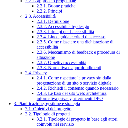
2.2. L’approccio progettuale
2.2.1. Buone pratiche
2.2.2. Principi
2.3. Accessibilità
2.3.1. Definizione
2.3.2. Accessibilità by design
2.3.3. Principi per l’accessibilità
2.3.4. Linee guida e criteri di successo
2.3.5. Come rilasciare una dichiarazione di
accessibilità
2.3.6. Meccanismo di feedback e procedura di
attuazione
2.3.7. Obiettivi accessibilità
2.3.8. Normativa e approfondimenti
2.4. Privacy
2.4.1. Come rispettare la privacy sin dalla
progettazione di un sito o servizio digitale
2.4.2. Richiedi il consenso quando necessario
2.4.3. Le basi del sito web: architettura,
informativa privacy, riferimenti DPO
3. Pianificazione, gestione e strategia
3.1. Obiettivi del progetto
3.2. Tipologie di progetti
3.2.1. Tipologie di progetto in base agli attori
coinvolti nel servizio