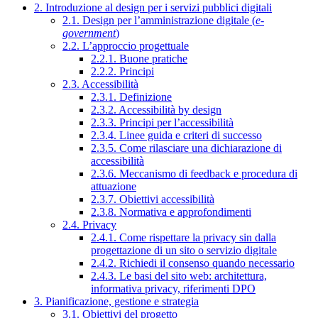
2. Introduzione al design per i servizi pubblici digitali
2.1. Design per l’amministrazione digitale (
e-
government
)
2.2. L’approccio progettuale
2.2.1. Buone pratiche
2.2.2. Principi
2.3. Accessibilità
2.3.1. Definizione
2.3.2. Accessibilità by design
2.3.3. Principi per l’accessibilità
2.3.4. Linee guida e criteri di successo
2.3.5. Come rilasciare una dichiarazione di
accessibilità
2.3.6. Meccanismo di feedback e procedura di
attuazione
2.3.7. Obiettivi accessibilità
2.3.8. Normativa e approfondimenti
2.4. Privacy
2.4.1. Come rispettare la privacy sin dalla
progettazione di un sito o servizio digitale
2.4.2. Richiedi il consenso quando necessario
2.4.3. Le basi del sito web: architettura,
informativa privacy, riferimenti DPO
3. Pianificazione, gestione e strategia
3.1. Obiettivi del progetto