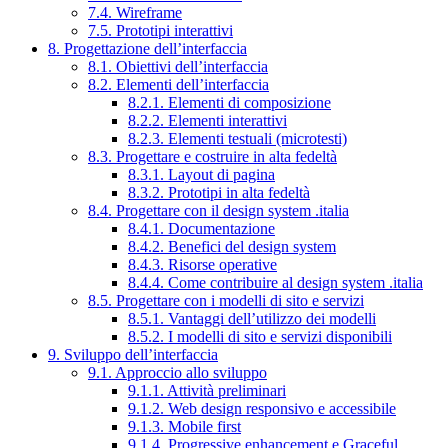
7.4. Wireframe
7.5. Prototipi interattivi
8. Progettazione dell’interfaccia
8.1. Obiettivi dell’interfaccia
8.2. Elementi dell’interfaccia
8.2.1. Elementi di composizione
8.2.2. Elementi interattivi
8.2.3. Elementi testuali (microtesti)
8.3. Progettare e costruire in alta fedeltà
8.3.1. Layout di pagina
8.3.2. Prototipi in alta fedeltà
8.4. Progettare con il design system .italia
8.4.1. Documentazione
8.4.2. Benefici del design system
8.4.3. Risorse operative
8.4.4. Come contribuire al design system .italia
8.5. Progettare con i modelli di sito e servizi
8.5.1. Vantaggi dell’utilizzo dei modelli
8.5.2. I modelli di sito e servizi disponibili
9. Sviluppo dell’interfaccia
9.1. Approccio allo sviluppo
9.1.1. Attività preliminari
9.1.2. Web design responsivo e accessibile
9.1.3. Mobile first
9.1.4. Progressive enhancement e Graceful