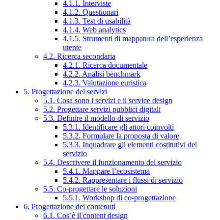
4.1.1. Interviste
4.1.2. Questionari
4.1.3. Test di usabilità
4.1.4. Web analytics
4.1.5. Strumenti di mappatura dell’esperienza
utente
4.2. Ricerca secondaria
4.2.1. Ricerca documentale
4.2.2. Analisi benchmark
4.2.3. Valutazione euristica
5. Progettazione dei servizi
5.1. Cosa sono i servizi e il service design
5.2. Progettare servizi pubblici digitali
5.3. Definire il modello di servizio
5.3.1. Identificare gli attori coinvolti
5.3.2. Formulare la proposta di valore
5.3.3. Inquadrare gli elementi costitutivi del
servizio
5.4. Descrivere il funzionamento del servizio
5.4.1. Mappare l’ecosistema
5.4.2. Rappresentare i flussi di servizio
5.5. Co-progettare le soluzioni
5.5.1. Workshop di co-progettazione
6. Progettazione dei contenuti
6.1. Cos’è il content design