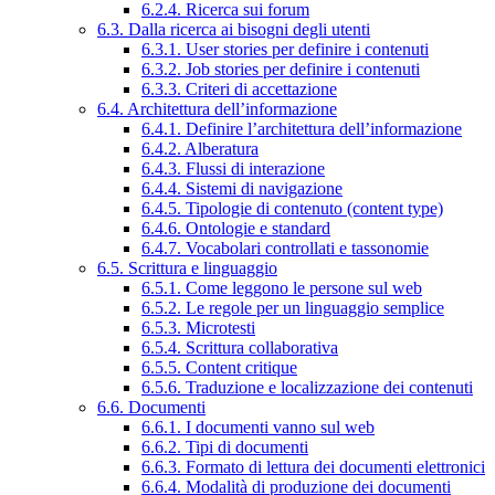
6.2.4. Ricerca sui forum
6.3. Dalla ricerca ai bisogni degli utenti
6.3.1. User stories per definire i contenuti
6.3.2. Job stories per definire i contenuti
6.3.3. Criteri di accettazione
6.4. Architettura dell’informazione
6.4.1. Definire l’architettura dell’informazione
6.4.2. Alberatura
6.4.3. Flussi di interazione
6.4.4. Sistemi di navigazione
6.4.5. Tipologie di contenuto (content type)
6.4.6. Ontologie e standard
6.4.7. Vocabolari controllati e tassonomie
6.5. Scrittura e linguaggio
6.5.1. Come leggono le persone sul web
6.5.2. Le regole per un linguaggio semplice
6.5.3. Microtesti
6.5.4. Scrittura collaborativa
6.5.5. Content critique
6.5.6. Traduzione e localizzazione dei contenuti
6.6. Documenti
6.6.1. I documenti vanno sul web
6.6.2. Tipi di documenti
6.6.3. Formato di lettura dei documenti elettronici
6.6.4. Modalità di produzione dei documenti