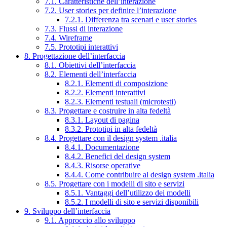
7.1. Caratteristiche dell’interazione
7.2. User stories per definire l’interazione
7.2.1. Differenza tra scenari e user stories
7.3. Flussi di interazione
7.4. Wireframe
7.5. Prototipi interattivi
8. Progettazione dell’interfaccia
8.1. Obiettivi dell’interfaccia
8.2. Elementi dell’interfaccia
8.2.1. Elementi di composizione
8.2.2. Elementi interattivi
8.2.3. Elementi testuali (microtesti)
8.3. Progettare e costruire in alta fedeltà
8.3.1. Layout di pagina
8.3.2. Prototipi in alta fedeltà
8.4. Progettare con il design system .italia
8.4.1. Documentazione
8.4.2. Benefici del design system
8.4.3. Risorse operative
8.4.4. Come contribuire al design system .italia
8.5. Progettare con i modelli di sito e servizi
8.5.1. Vantaggi dell’utilizzo dei modelli
8.5.2. I modelli di sito e servizi disponibili
9. Sviluppo dell’interfaccia
9.1. Approccio allo sviluppo