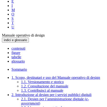
E
I
M
O
S
T
U
Manuale operativo di design
indici e glossario
contenuti
figure
tabelle
glossario
Sommario
1. Scopo, destinatari e uso del Manuale operativo di design
1.1. Versionamento e storico
1.2. Consultazione del manuale
1.3. Contribuisci al manuale
2. Introduzione al design per i servizi pubblici digitali
2.1. Design per l’amministrazione digitale (
e-
government
)