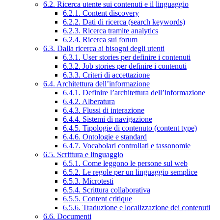
6.2. Ricerca utente sui contenuti e il linguaggio
6.2.1. Content discovery
6.2.2. Dati di ricerca (search keywords)
6.2.3. Ricerca tramite analytics
6.2.4. Ricerca sui forum
6.3. Dalla ricerca ai bisogni degli utenti
6.3.1. User stories per definire i contenuti
6.3.2. Job stories per definire i contenuti
6.3.3. Criteri di accettazione
6.4. Architettura dell’informazione
6.4.1. Definire l’architettura dell’informazione
6.4.2. Alberatura
6.4.3. Flussi di interazione
6.4.4. Sistemi di navigazione
6.4.5. Tipologie di contenuto (content type)
6.4.6. Ontologie e standard
6.4.7. Vocabolari controllati e tassonomie
6.5. Scrittura e linguaggio
6.5.1. Come leggono le persone sul web
6.5.2. Le regole per un linguaggio semplice
6.5.3. Microtesti
6.5.4. Scrittura collaborativa
6.5.5. Content critique
6.5.6. Traduzione e localizzazione dei contenuti
6.6. Documenti