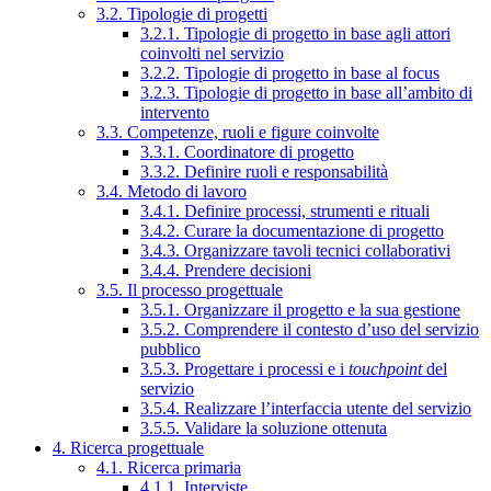
3.2. Tipologie di progetti
3.2.1. Tipologie di progetto in base agli attori
coinvolti nel servizio
3.2.2. Tipologie di progetto in base al focus
3.2.3. Tipologie di progetto in base all’ambito di
intervento
3.3. Competenze, ruoli e figure coinvolte
3.3.1. Coordinatore di progetto
3.3.2. Definire ruoli e responsabilità
3.4. Metodo di lavoro
3.4.1. Definire processi, strumenti e rituali
3.4.2. Curare la documentazione di progetto
3.4.3. Organizzare tavoli tecnici collaborativi
3.4.4. Prendere decisioni
3.5. Il processo progettuale
3.5.1. Organizzare il progetto e la sua gestione
3.5.2. Comprendere il contesto d’uso del servizio
pubblico
3.5.3. Progettare i processi e i
touchpoint
del
servizio
3.5.4. Realizzare l’interfaccia utente del servizio
3.5.5. Validare la soluzione ottenuta
4. Ricerca progettuale
4.1. Ricerca primaria
4.1.1. Interviste