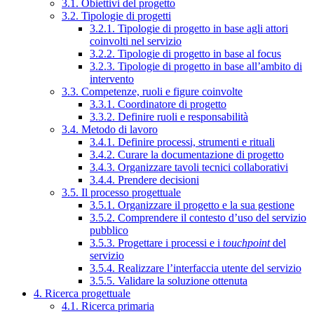
3.1. Obiettivi del progetto
3.2. Tipologie di progetti
3.2.1. Tipologie di progetto in base agli attori
coinvolti nel servizio
3.2.2. Tipologie di progetto in base al focus
3.2.3. Tipologie di progetto in base all’ambito di
intervento
3.3. Competenze, ruoli e figure coinvolte
3.3.1. Coordinatore di progetto
3.3.2. Definire ruoli e responsabilità
3.4. Metodo di lavoro
3.4.1. Definire processi, strumenti e rituali
3.4.2. Curare la documentazione di progetto
3.4.3. Organizzare tavoli tecnici collaborativi
3.4.4. Prendere decisioni
3.5. Il processo progettuale
3.5.1. Organizzare il progetto e la sua gestione
3.5.2. Comprendere il contesto d’uso del servizio
pubblico
3.5.3. Progettare i processi e i
touchpoint
del
servizio
3.5.4. Realizzare l’interfaccia utente del servizio
3.5.5. Validare la soluzione ottenuta
4. Ricerca progettuale
4.1. Ricerca primaria