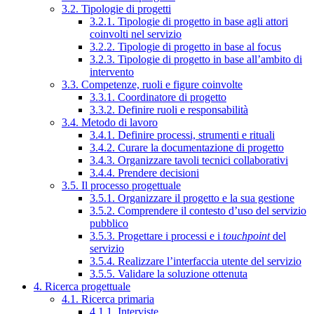
3.2. Tipologie di progetti
3.2.1. Tipologie di progetto in base agli attori
coinvolti nel servizio
3.2.2. Tipologie di progetto in base al focus
3.2.3. Tipologie di progetto in base all’ambito di
intervento
3.3. Competenze, ruoli e figure coinvolte
3.3.1. Coordinatore di progetto
3.3.2. Definire ruoli e responsabilità
3.4. Metodo di lavoro
3.4.1. Definire processi, strumenti e rituali
3.4.2. Curare la documentazione di progetto
3.4.3. Organizzare tavoli tecnici collaborativi
3.4.4. Prendere decisioni
3.5. Il processo progettuale
3.5.1. Organizzare il progetto e la sua gestione
3.5.2. Comprendere il contesto d’uso del servizio
pubblico
3.5.3. Progettare i processi e i
touchpoint
del
servizio
3.5.4. Realizzare l’interfaccia utente del servizio
3.5.5. Validare la soluzione ottenuta
4. Ricerca progettuale
4.1. Ricerca primaria
4.1.1. Interviste