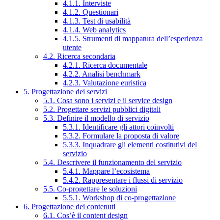
4.1.1. Interviste
4.1.2. Questionari
4.1.3. Test di usabilità
4.1.4. Web analytics
4.1.5. Strumenti di mappatura dell’esperienza
utente
4.2. Ricerca secondaria
4.2.1. Ricerca documentale
4.2.2. Analisi benchmark
4.2.3. Valutazione euristica
5. Progettazione dei servizi
5.1. Cosa sono i servizi e il service design
5.2. Progettare servizi pubblici digitali
5.3. Definire il modello di servizio
5.3.1. Identificare gli attori coinvolti
5.3.2. Formulare la proposta di valore
5.3.3. Inquadrare gli elementi costitutivi del
servizio
5.4. Descrivere il funzionamento del servizio
5.4.1. Mappare l’ecosistema
5.4.2. Rappresentare i flussi di servizio
5.5. Co-progettare le soluzioni
5.5.1. Workshop di co-progettazione
6. Progettazione dei contenuti
6.1. Cos’è il content design