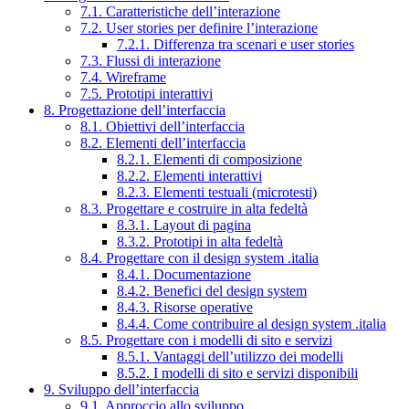
7.1. Caratteristiche dell’interazione
7.2. User stories per definire l’interazione
7.2.1. Differenza tra scenari e user stories
7.3. Flussi di interazione
7.4. Wireframe
7.5. Prototipi interattivi
8. Progettazione dell’interfaccia
8.1. Obiettivi dell’interfaccia
8.2. Elementi dell’interfaccia
8.2.1. Elementi di composizione
8.2.2. Elementi interattivi
8.2.3. Elementi testuali (microtesti)
8.3. Progettare e costruire in alta fedeltà
8.3.1. Layout di pagina
8.3.2. Prototipi in alta fedeltà
8.4. Progettare con il design system .italia
8.4.1. Documentazione
8.4.2. Benefici del design system
8.4.3. Risorse operative
8.4.4. Come contribuire al design system .italia
8.5. Progettare con i modelli di sito e servizi
8.5.1. Vantaggi dell’utilizzo dei modelli
8.5.2. I modelli di sito e servizi disponibili
9. Sviluppo dell’interfaccia
9.1. Approccio allo sviluppo