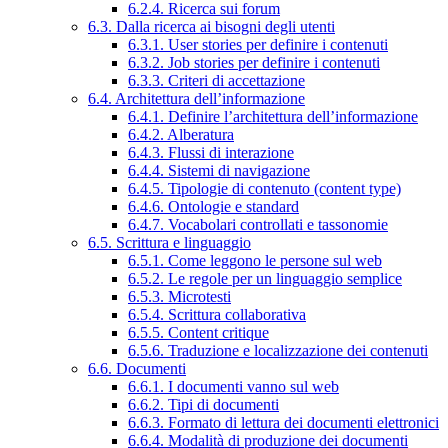
6.2.4. Ricerca sui forum
6.3. Dalla ricerca ai bisogni degli utenti
6.3.1. User stories per definire i contenuti
6.3.2. Job stories per definire i contenuti
6.3.3. Criteri di accettazione
6.4. Architettura dell’informazione
6.4.1. Definire l’architettura dell’informazione
6.4.2. Alberatura
6.4.3. Flussi di interazione
6.4.4. Sistemi di navigazione
6.4.5. Tipologie di contenuto (content type)
6.4.6. Ontologie e standard
6.4.7. Vocabolari controllati e tassonomie
6.5. Scrittura e linguaggio
6.5.1. Come leggono le persone sul web
6.5.2. Le regole per un linguaggio semplice
6.5.3. Microtesti
6.5.4. Scrittura collaborativa
6.5.5. Content critique
6.5.6. Traduzione e localizzazione dei contenuti
6.6. Documenti
6.6.1. I documenti vanno sul web
6.6.2. Tipi di documenti
6.6.3. Formato di lettura dei documenti elettronici
6.6.4. Modalità di produzione dei documenti