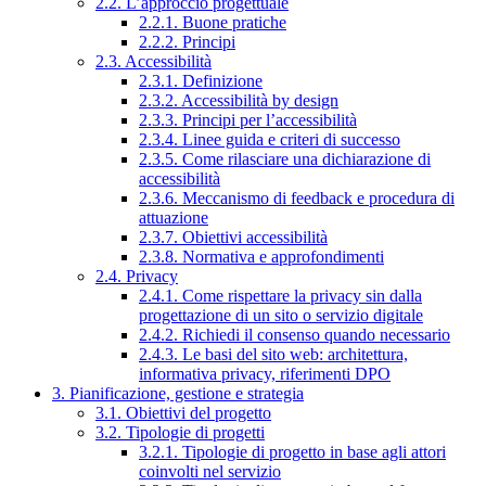
2.2. L’approccio progettuale
2.2.1. Buone pratiche
2.2.2. Principi
2.3. Accessibilità
2.3.1. Definizione
2.3.2. Accessibilità by design
2.3.3. Principi per l’accessibilità
2.3.4. Linee guida e criteri di successo
2.3.5. Come rilasciare una dichiarazione di
accessibilità
2.3.6. Meccanismo di feedback e procedura di
attuazione
2.3.7. Obiettivi accessibilità
2.3.8. Normativa e approfondimenti
2.4. Privacy
2.4.1. Come rispettare la privacy sin dalla
progettazione di un sito o servizio digitale
2.4.2. Richiedi il consenso quando necessario
2.4.3. Le basi del sito web: architettura,
informativa privacy, riferimenti DPO
3. Pianificazione, gestione e strategia
3.1. Obiettivi del progetto
3.2. Tipologie di progetti
3.2.1. Tipologie di progetto in base agli attori
coinvolti nel servizio