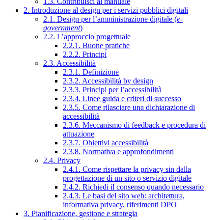
1.3. Contribuisci al manuale
2. Introduzione al design per i servizi pubblici digitali
2.1. Design per l’amministrazione digitale (
e-
government
)
2.2. L’approccio progettuale
2.2.1. Buone pratiche
2.2.2. Principi
2.3. Accessibilità
2.3.1. Definizione
2.3.2. Accessibilità by design
2.3.3. Principi per l’accessibilità
2.3.4. Linee guida e criteri di successo
2.3.5. Come rilasciare una dichiarazione di
accessibilità
2.3.6. Meccanismo di feedback e procedura di
attuazione
2.3.7. Obiettivi accessibilità
2.3.8. Normativa e approfondimenti
2.4. Privacy
2.4.1. Come rispettare la privacy sin dalla
progettazione di un sito o servizio digitale
2.4.2. Richiedi il consenso quando necessario
2.4.3. Le basi del sito web: architettura,
informativa privacy, riferimenti DPO
3. Pianificazione, gestione e strategia