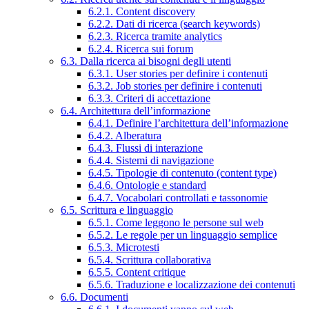
6.2.1. Content discovery
6.2.2. Dati di ricerca (search keywords)
6.2.3. Ricerca tramite analytics
6.2.4. Ricerca sui forum
6.3. Dalla ricerca ai bisogni degli utenti
6.3.1. User stories per definire i contenuti
6.3.2. Job stories per definire i contenuti
6.3.3. Criteri di accettazione
6.4. Architettura dell’informazione
6.4.1. Definire l’architettura dell’informazione
6.4.2. Alberatura
6.4.3. Flussi di interazione
6.4.4. Sistemi di navigazione
6.4.5. Tipologie di contenuto (content type)
6.4.6. Ontologie e standard
6.4.7. Vocabolari controllati e tassonomie
6.5. Scrittura e linguaggio
6.5.1. Come leggono le persone sul web
6.5.2. Le regole per un linguaggio semplice
6.5.3. Microtesti
6.5.4. Scrittura collaborativa
6.5.5. Content critique
6.5.6. Traduzione e localizzazione dei contenuti
6.6. Documenti