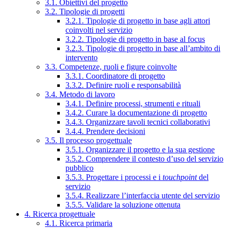
3.1. Obiettivi del progetto
3.2. Tipologie di progetti
3.2.1. Tipologie di progetto in base agli attori
coinvolti nel servizio
3.2.2. Tipologie di progetto in base al focus
3.2.3. Tipologie di progetto in base all’ambito di
intervento
3.3. Competenze, ruoli e figure coinvolte
3.3.1. Coordinatore di progetto
3.3.2. Definire ruoli e responsabilità
3.4. Metodo di lavoro
3.4.1. Definire processi, strumenti e rituali
3.4.2. Curare la documentazione di progetto
3.4.3. Organizzare tavoli tecnici collaborativi
3.4.4. Prendere decisioni
3.5. Il processo progettuale
3.5.1. Organizzare il progetto e la sua gestione
3.5.2. Comprendere il contesto d’uso del servizio
pubblico
3.5.3. Progettare i processi e i
touchpoint
del
servizio
3.5.4. Realizzare l’interfaccia utente del servizio
3.5.5. Validare la soluzione ottenuta
4. Ricerca progettuale
4.1. Ricerca primaria