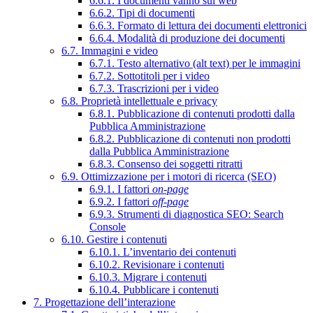
6.6.1. I documenti vanno sul web
6.6.2. Tipi di documenti
6.6.3. Formato di lettura dei documenti elettronici
6.6.4. Modalità di produzione dei documenti
6.7. Immagini e video
6.7.1. Testo alternativo (alt text) per le immagini
6.7.2. Sottotitoli per i video
6.7.3. Trascrizioni per i video
6.8. Proprietà intellettuale e privacy
6.8.1. Pubblicazione di contenuti prodotti dalla
Pubblica Amministrazione
6.8.2. Pubblicazione di contenuti non prodotti
dalla Pubblica Amministrazione
6.8.3. Consenso dei soggetti ritratti
6.9. Ottimizzazione per i motori di ricerca (SEO)
6.9.1. I fattori
on-page
6.9.2. I fattori
off-page
6.9.3. Strumenti di diagnostica SEO: Search
Console
6.10. Gestire i contenuti
6.10.1. L’inventario dei contenuti
6.10.2. Revisionare i contenuti
6.10.3. Migrare i contenuti
6.10.4. Pubblicare i contenuti
7. Progettazione dell’interazione