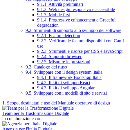
9.1.1. Attività preliminari
9.1.2. Web design responsivo e accessibile
9.1.3. Mobile first
9.1.4. Progressive enhancement e Graceful
degradation
9.2. Strumenti di supporto allo sviluppo del software
9.2.1. Feature detection
9.2.2. Verificare le feature disponibili con Can I
use
9.2.3. Strumenti e risorse per CSS e JavaScript
9.2.4. Supporto browser
9.2.5. Misurare le prestazioni
9.3. Catalogo del riuso
9.4. Sviluppare con il design system .italia
9.4.1. Il framework Bootstrap Italia
9.4.2. Il kit di sviluppo React
9.4.3. Il kit di sviluppo Angular
9.5. Sviluppare con i modelli di sito e servizi
1. Scopo, destinatari e uso del Manuale operativo di design
Team per la Trasformazione Digitale
in collaborazione con
Agenzia per l'Italia Digitale