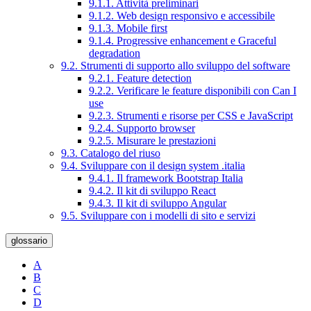
9.1.1. Attività preliminari
9.1.2. Web design responsivo e accessibile
9.1.3. Mobile first
9.1.4. Progressive enhancement e Graceful
degradation
9.2. Strumenti di supporto allo sviluppo del software
9.2.1. Feature detection
9.2.2. Verificare le feature disponibili con Can I
use
9.2.3. Strumenti e risorse per CSS e JavaScript
9.2.4. Supporto browser
9.2.5. Misurare le prestazioni
9.3. Catalogo del riuso
9.4. Sviluppare con il design system .italia
9.4.1. Il framework Bootstrap Italia
9.4.2. Il kit di sviluppo React
9.4.3. Il kit di sviluppo Angular
9.5. Sviluppare con i modelli di sito e servizi
glossario
A
B
C
D