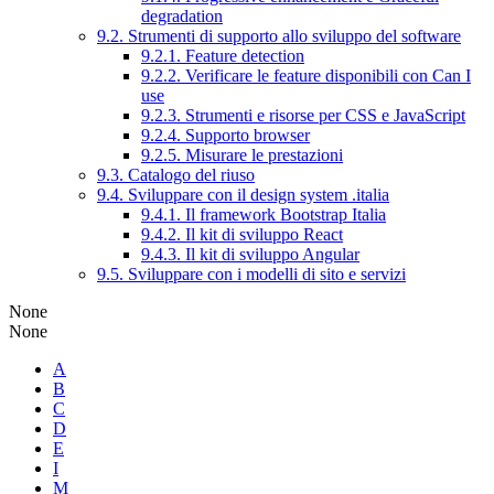
degradation
9.2. Strumenti di supporto allo sviluppo del software
9.2.1. Feature detection
9.2.2. Verificare le feature disponibili con Can I
use
9.2.3. Strumenti e risorse per CSS e JavaScript
9.2.4. Supporto browser
9.2.5. Misurare le prestazioni
9.3. Catalogo del riuso
9.4. Sviluppare con il design system .italia
9.4.1. Il framework Bootstrap Italia
9.4.2. Il kit di sviluppo React
9.4.3. Il kit di sviluppo Angular
9.5. Sviluppare con i modelli di sito e servizi
None
None
A
B
C
D
E
I
M