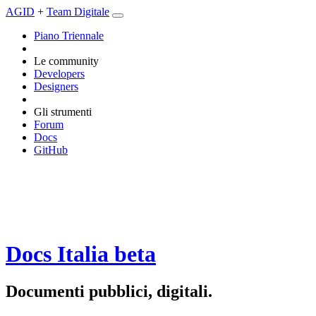
AGID
+
Team Digitale
Piano Triennale
Le community
Developers
Designers
Gli strumenti
Forum
Docs
GitHub
Docs Italia
beta
Documenti pubblici, digitali.