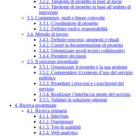
3.2.2. Tipologie di progetto in base al focus
3.2.3. Tipologie di progetto in base all’ambito di
intervento
3.3. Competenze, ruoli e figure coinvolte
3.3.1. Coordinatore di progetto
3.3.2. Definire ruoli e responsabilità
3.4. Metodo di lavoro
3.4.1. Definire processi, strumenti e rituali
3.4.2. Curare la documentazione di progetto
3.4.3. Organizzare tavoli tecnici collaborativi
3.4.4. Prendere decisioni
3.5. Il processo progettuale
3.5.1. Organizzare il progetto e la sua gestione
3.5.2. Comprendere il contesto d’uso del servizio
pubblico
3.5.3. Progettare i processi e i
touchpoint
del
servizio
3.5.4. Realizzare l’interfaccia utente del servizio
3.5.5. Validare la soluzione ottenuta
4. Ricerca progettuale
4.1. Ricerca primaria
4.1.1. Interviste
4.1.2. Questionari
4.1.3. Test di usabilità
4.1.4. Web analytics