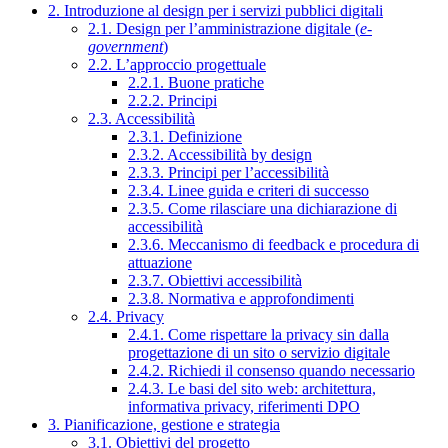
2. Introduzione al design per i servizi pubblici digitali
2.1. Design per l’amministrazione digitale (
e-
government
)
2.2. L’approccio progettuale
2.2.1. Buone pratiche
2.2.2. Principi
2.3. Accessibilità
2.3.1. Definizione
2.3.2. Accessibilità by design
2.3.3. Principi per l’accessibilità
2.3.4. Linee guida e criteri di successo
2.3.5. Come rilasciare una dichiarazione di
accessibilità
2.3.6. Meccanismo di feedback e procedura di
attuazione
2.3.7. Obiettivi accessibilità
2.3.8. Normativa e approfondimenti
2.4. Privacy
2.4.1. Come rispettare la privacy sin dalla
progettazione di un sito o servizio digitale
2.4.2. Richiedi il consenso quando necessario
2.4.3. Le basi del sito web: architettura,
informativa privacy, riferimenti DPO
3. Pianificazione, gestione e strategia
3.1. Obiettivi del progetto