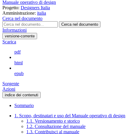
Manuale operativo di design
Progetto:
Designers Italia
Amministrazione:
italia
Cerca nel documento
Cerca nel documento
Informazioni
versione-corrente
Scarica
pdf
html
epub
Sorgente
Azioni
indice dei contenuti
Sommario
1. Scopo, destinatari e uso del Manuale operativo di design
1.1. Versionamento e storico
1.2. Consultazione del manuale
1.3. Contribuisci al manuale