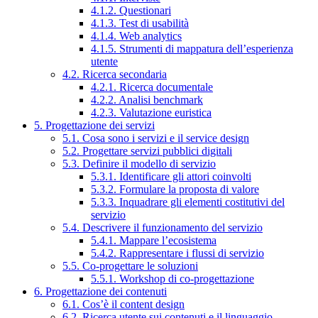
4.1.2. Questionari
4.1.3. Test di usabilità
4.1.4. Web analytics
4.1.5. Strumenti di mappatura dell’esperienza
utente
4.2. Ricerca secondaria
4.2.1. Ricerca documentale
4.2.2. Analisi benchmark
4.2.3. Valutazione euristica
5. Progettazione dei servizi
5.1. Cosa sono i servizi e il service design
5.2. Progettare servizi pubblici digitali
5.3. Definire il modello di servizio
5.3.1. Identificare gli attori coinvolti
5.3.2. Formulare la proposta di valore
5.3.3. Inquadrare gli elementi costitutivi del
servizio
5.4. Descrivere il funzionamento del servizio
5.4.1. Mappare l’ecosistema
5.4.2. Rappresentare i flussi di servizio
5.5. Co-progettare le soluzioni
5.5.1. Workshop di co-progettazione
6. Progettazione dei contenuti
6.1. Cos’è il content design
6.2. Ricerca utente sui contenuti e il linguaggio