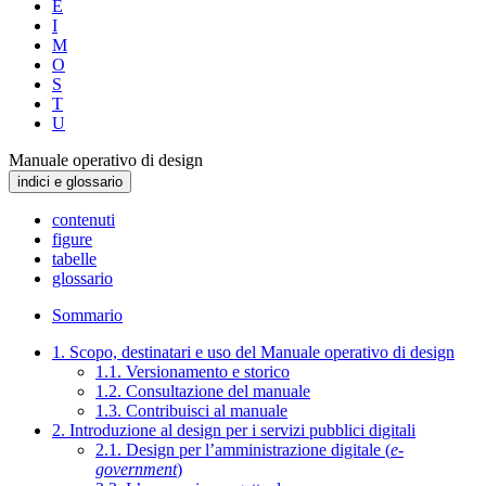
E
I
M
O
S
T
U
Manuale operativo di design
indici e glossario
contenuti
figure
tabelle
glossario
Sommario
1. Scopo, destinatari e uso del Manuale operativo di design
1.1. Versionamento e storico
1.2. Consultazione del manuale
1.3. Contribuisci al manuale
2. Introduzione al design per i servizi pubblici digitali
2.1. Design per l’amministrazione digitale (
e-
government
)