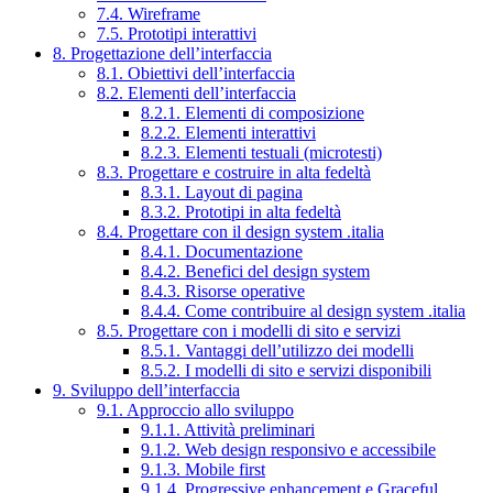
7.4. Wireframe
7.5. Prototipi interattivi
8. Progettazione dell’interfaccia
8.1. Obiettivi dell’interfaccia
8.2. Elementi dell’interfaccia
8.2.1. Elementi di composizione
8.2.2. Elementi interattivi
8.2.3. Elementi testuali (microtesti)
8.3. Progettare e costruire in alta fedeltà
8.3.1. Layout di pagina
8.3.2. Prototipi in alta fedeltà
8.4. Progettare con il design system .italia
8.4.1. Documentazione
8.4.2. Benefici del design system
8.4.3. Risorse operative
8.4.4. Come contribuire al design system .italia
8.5. Progettare con i modelli di sito e servizi
8.5.1. Vantaggi dell’utilizzo dei modelli
8.5.2. I modelli di sito e servizi disponibili
9. Sviluppo dell’interfaccia
9.1. Approccio allo sviluppo
9.1.1. Attività preliminari
9.1.2. Web design responsivo e accessibile
9.1.3. Mobile first
9.1.4. Progressive enhancement e Graceful