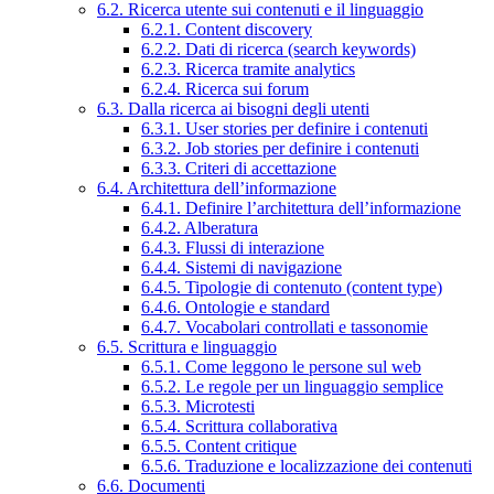
6.2. Ricerca utente sui contenuti e il linguaggio
6.2.1. Content discovery
6.2.2. Dati di ricerca (search keywords)
6.2.3. Ricerca tramite analytics
6.2.4. Ricerca sui forum
6.3. Dalla ricerca ai bisogni degli utenti
6.3.1. User stories per definire i contenuti
6.3.2. Job stories per definire i contenuti
6.3.3. Criteri di accettazione
6.4. Architettura dell’informazione
6.4.1. Definire l’architettura dell’informazione
6.4.2. Alberatura
6.4.3. Flussi di interazione
6.4.4. Sistemi di navigazione
6.4.5. Tipologie di contenuto (content type)
6.4.6. Ontologie e standard
6.4.7. Vocabolari controllati e tassonomie
6.5. Scrittura e linguaggio
6.5.1. Come leggono le persone sul web
6.5.2. Le regole per un linguaggio semplice
6.5.3. Microtesti
6.5.4. Scrittura collaborativa
6.5.5. Content critique
6.5.6. Traduzione e localizzazione dei contenuti
6.6. Documenti