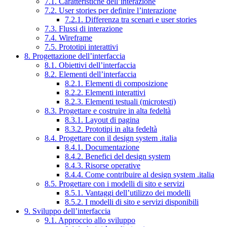
7.1. Caratteristiche dell’interazione
7.2. User stories per definire l’interazione
7.2.1. Differenza tra scenari e user stories
7.3. Flussi di interazione
7.4. Wireframe
7.5. Prototipi interattivi
8. Progettazione dell’interfaccia
8.1. Obiettivi dell’interfaccia
8.2. Elementi dell’interfaccia
8.2.1. Elementi di composizione
8.2.2. Elementi interattivi
8.2.3. Elementi testuali (microtesti)
8.3. Progettare e costruire in alta fedeltà
8.3.1. Layout di pagina
8.3.2. Prototipi in alta fedeltà
8.4. Progettare con il design system .italia
8.4.1. Documentazione
8.4.2. Benefici del design system
8.4.3. Risorse operative
8.4.4. Come contribuire al design system .italia
8.5. Progettare con i modelli di sito e servizi
8.5.1. Vantaggi dell’utilizzo dei modelli
8.5.2. I modelli di sito e servizi disponibili
9. Sviluppo dell’interfaccia
9.1. Approccio allo sviluppo