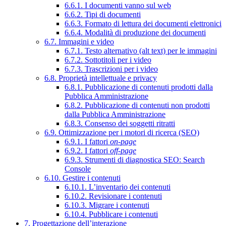
6.6.1. I documenti vanno sul web
6.6.2. Tipi di documenti
6.6.3. Formato di lettura dei documenti elettronici
6.6.4. Modalità di produzione dei documenti
6.7. Immagini e video
6.7.1. Testo alternativo (alt text) per le immagini
6.7.2. Sottotitoli per i video
6.7.3. Trascrizioni per i video
6.8. Proprietà intellettuale e privacy
6.8.1. Pubblicazione di contenuti prodotti dalla
Pubblica Amministrazione
6.8.2. Pubblicazione di contenuti non prodotti
dalla Pubblica Amministrazione
6.8.3. Consenso dei soggetti ritratti
6.9. Ottimizzazione per i motori di ricerca (SEO)
6.9.1. I fattori
on-page
6.9.2. I fattori
off-page
6.9.3. Strumenti di diagnostica SEO: Search
Console
6.10. Gestire i contenuti
6.10.1. L’inventario dei contenuti
6.10.2. Revisionare i contenuti
6.10.3. Migrare i contenuti
6.10.4. Pubblicare i contenuti
7. Progettazione dell’interazione