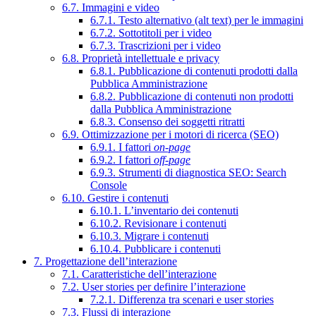
6.7. Immagini e video
6.7.1. Testo alternativo (alt text) per le immagini
6.7.2. Sottotitoli per i video
6.7.3. Trascrizioni per i video
6.8. Proprietà intellettuale e privacy
6.8.1. Pubblicazione di contenuti prodotti dalla
Pubblica Amministrazione
6.8.2. Pubblicazione di contenuti non prodotti
dalla Pubblica Amministrazione
6.8.3. Consenso dei soggetti ritratti
6.9. Ottimizzazione per i motori di ricerca (SEO)
6.9.1. I fattori
on-page
6.9.2. I fattori
off-page
6.9.3. Strumenti di diagnostica SEO: Search
Console
6.10. Gestire i contenuti
6.10.1. L’inventario dei contenuti
6.10.2. Revisionare i contenuti
6.10.3. Migrare i contenuti
6.10.4. Pubblicare i contenuti
7. Progettazione dell’interazione
7.1. Caratteristiche dell’interazione
7.2. User stories per definire l’interazione
7.2.1. Differenza tra scenari e user stories
7.3. Flussi di interazione