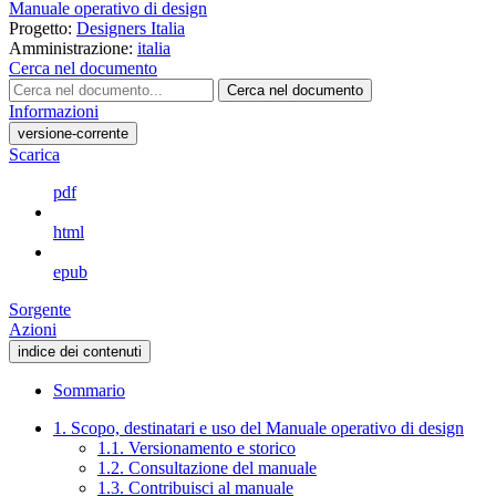
Manuale operativo di design
Progetto:
Designers Italia
Amministrazione:
italia
Cerca nel documento
Cerca nel documento
Informazioni
versione-corrente
Scarica
pdf
html
epub
Sorgente
Azioni
indice dei contenuti
Sommario
1. Scopo, destinatari e uso del Manuale operativo di design
1.1. Versionamento e storico
1.2. Consultazione del manuale
1.3. Contribuisci al manuale