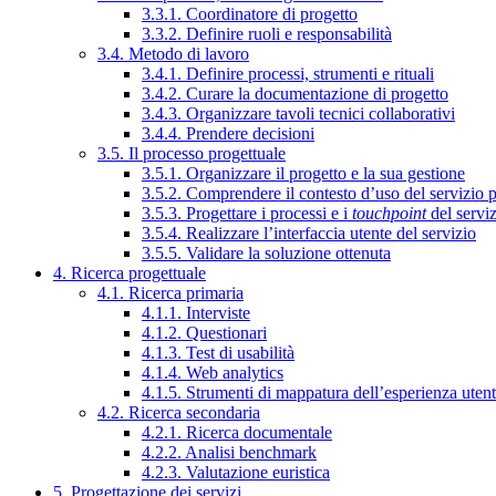
3.3.1. Coordinatore di progetto
3.3.2. Definire ruoli e responsabilità
3.4. Metodo di lavoro
3.4.1. Definire processi, strumenti e rituali
3.4.2. Curare la documentazione di progetto
3.4.3. Organizzare tavoli tecnici collaborativi
3.4.4. Prendere decisioni
3.5. Il processo progettuale
3.5.1. Organizzare il progetto e la sua gestione
3.5.2. Comprendere il contesto d’uso del servizio 
3.5.3. Progettare i processi e i
touchpoint
del servi
3.5.4. Realizzare l’interfaccia utente del servizio
3.5.5. Validare la soluzione ottenuta
4. Ricerca progettuale
4.1. Ricerca primaria
4.1.1. Interviste
4.1.2. Questionari
4.1.3. Test di usabilità
4.1.4. Web analytics
4.1.5. Strumenti di mappatura dell’esperienza uten
4.2. Ricerca secondaria
4.2.1. Ricerca documentale
4.2.2. Analisi benchmark
4.2.3. Valutazione euristica
5. Progettazione dei servizi