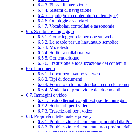
6.4.3. Flussi di interazione
6.4.4. Sistemi di navigazione
6.4.5. Tipologie di contenuto (content type)
6.4.6. Ontologie e standard
6.4.7. Vocabolari controllati e tassonomie
6.5. Scrittura e linguaggio
6.5.1. Come leggono le persone sul web
6.5.2. Le regole per un linguaggio semplice
6.5.3. Microtesti
6.5.4. Scrittura collaborativa
6.5.5. Content critique
6.5.6. Traduzione e localizzazione dei contenuti
6.6. Documenti
6.6.1. I documenti vanno sul web
6.6.2. Tipi di documenti
6.6.3. Formato di lettura dei documenti elettronici
6.6.4. Modalità di produzione dei documenti
6.7. Immagini e video
6.7.1. Testo alternativo (alt text) per le immagini
6.7.2. Sottotitoli per i video
6.7.3. Trascrizioni per i video
6.8. Proprietà intellettuale e privacy
6.8.1. Pubblicazione di contenuti prodotti dalla P
6.8.2. Pubblicazione di contenuti non prodotti dal