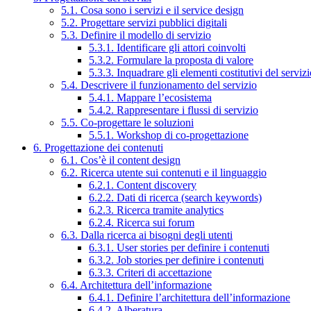
5.1. Cosa sono i servizi e il service design
5.2. Progettare servizi pubblici digitali
5.3. Definire il modello di servizio
5.3.1. Identificare gli attori coinvolti
5.3.2. Formulare la proposta di valore
5.3.3. Inquadrare gli elementi costitutivi del serviz
5.4. Descrivere il funzionamento del servizio
5.4.1. Mappare l’ecosistema
5.4.2. Rappresentare i flussi di servizio
5.5. Co-progettare le soluzioni
5.5.1. Workshop di co-progettazione
6. Progettazione dei contenuti
6.1. Cos’è il content design
6.2. Ricerca utente sui contenuti e il linguaggio
6.2.1. Content discovery
6.2.2. Dati di ricerca (search keywords)
6.2.3. Ricerca tramite analytics
6.2.4. Ricerca sui forum
6.3. Dalla ricerca ai bisogni degli utenti
6.3.1. User stories per definire i contenuti
6.3.2. Job stories per definire i contenuti
6.3.3. Criteri di accettazione
6.4. Architettura dell’informazione
6.4.1. Definire l’architettura dell’informazione
6.4.2. Alberatura