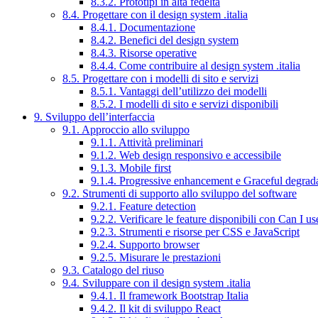
8.3.2. Prototipi in alta fedeltà
8.4. Progettare con il design system .italia
8.4.1. Documentazione
8.4.2. Benefici del design system
8.4.3. Risorse operative
8.4.4. Come contribuire al design system .italia
8.5. Progettare con i modelli di sito e servizi
8.5.1. Vantaggi dell’utilizzo dei modelli
8.5.2. I modelli di sito e servizi disponibili
9. Sviluppo dell’interfaccia
9.1. Approccio allo sviluppo
9.1.1. Attività preliminari
9.1.2. Web design responsivo e accessibile
9.1.3. Mobile first
9.1.4. Progressive enhancement e Graceful degrad
9.2. Strumenti di supporto allo sviluppo del software
9.2.1. Feature detection
9.2.2. Verificare le feature disponibili con Can I us
9.2.3. Strumenti e risorse per CSS e JavaScript
9.2.4. Supporto browser
9.2.5. Misurare le prestazioni
9.3. Catalogo del riuso
9.4. Sviluppare con il design system .italia
9.4.1. Il framework Bootstrap Italia
9.4.2. Il kit di sviluppo React