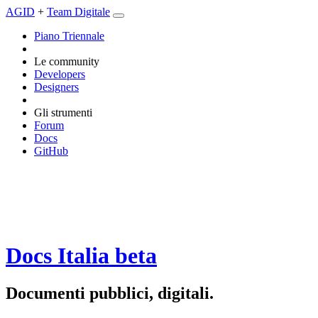
AGID
+
Team Digitale
Piano Triennale
Le community
Developers
Designers
Gli strumenti
Forum
Docs
GitHub
Docs Italia
beta
Documenti pubblici, digitali.