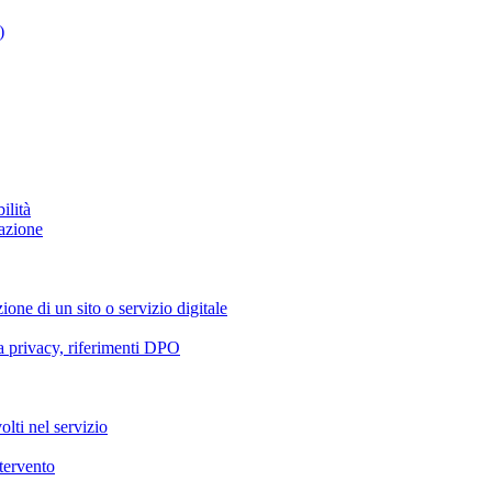
)
ilità
azione
ione di un sito o servizio digitale
va privacy, riferimenti DPO
olti nel servizio
ntervento