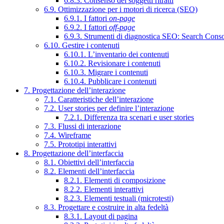
6.8.3. Consenso dei soggetti ritratti
6.9. Ottimizzazione per i motori di ricerca (SEO)
6.9.1. I fattori
on-page
6.9.2. I fattori
off-page
6.9.3. Strumenti di diagnostica SEO: Search Cons
6.10. Gestire i contenuti
6.10.1. L’inventario dei contenuti
6.10.2. Revisionare i contenuti
6.10.3. Migrare i contenuti
6.10.4. Pubblicare i contenuti
7. Progettazione dell’interazione
7.1. Caratteristiche dell’interazione
7.2. User stories per definire l’interazione
7.2.1. Differenza tra scenari e user stories
7.3. Flussi di interazione
7.4. Wireframe
7.5. Prototipi interattivi
8. Progettazione dell’interfaccia
8.1. Obiettivi dell’interfaccia
8.2. Elementi dell’interfaccia
8.2.1. Elementi di composizione
8.2.2. Elementi interattivi
8.2.3. Elementi testuali (microtesti)
8.3. Progettare e costruire in alta fedeltà
8.3.1. Layout di pagina