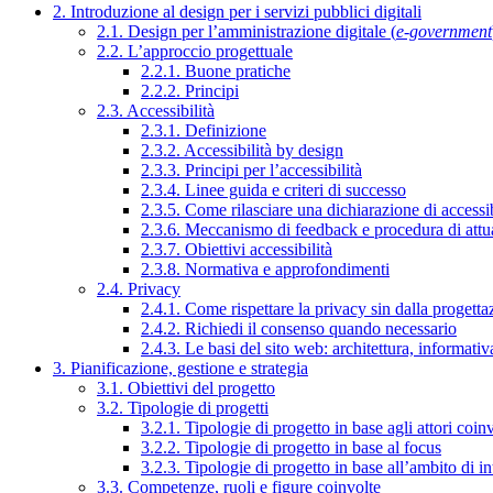
2. Introduzione al design per i servizi pubblici digitali
2.1. Design per l’amministrazione digitale (
e-government
2.2. L’approccio progettuale
2.2.1. Buone pratiche
2.2.2. Principi
2.3. Accessibilità
2.3.1. Definizione
2.3.2. Accessibilità by design
2.3.3. Principi per l’accessibilità
2.3.4. Linee guida e criteri di successo
2.3.5. Come rilasciare una dichiarazione di accessib
2.3.6. Meccanismo di feedback e procedura di attu
2.3.7. Obiettivi accessibilità
2.3.8. Normativa e approfondimenti
2.4. Privacy
2.4.1. Come rispettare la privacy sin dalla progettaz
2.4.2. Richiedi il consenso quando necessario
2.4.3. Le basi del sito web: architettura, informati
3. Pianificazione, gestione e strategia
3.1. Obiettivi del progetto
3.2. Tipologie di progetti
3.2.1. Tipologie di progetto in base agli attori coinv
3.2.2. Tipologie di progetto in base al focus
3.2.3. Tipologie di progetto in base all’ambito di i
3.3. Competenze, ruoli e figure coinvolte