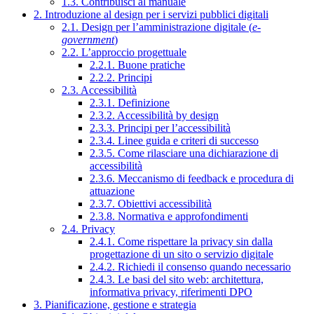
1.3. Contribuisci al manuale
2. Introduzione al design per i servizi pubblici digitali
2.1. Design per l’amministrazione digitale (
e-
government
)
2.2. L’approccio progettuale
2.2.1. Buone pratiche
2.2.2. Principi
2.3. Accessibilità
2.3.1. Definizione
2.3.2. Accessibilità by design
2.3.3. Principi per l’accessibilità
2.3.4. Linee guida e criteri di successo
2.3.5. Come rilasciare una dichiarazione di
accessibilità
2.3.6. Meccanismo di feedback e procedura di
attuazione
2.3.7. Obiettivi accessibilità
2.3.8. Normativa e approfondimenti
2.4. Privacy
2.4.1. Come rispettare la privacy sin dalla
progettazione di un sito o servizio digitale
2.4.2. Richiedi il consenso quando necessario
2.4.3. Le basi del sito web: architettura,
informativa privacy, riferimenti DPO
3. Pianificazione, gestione e strategia