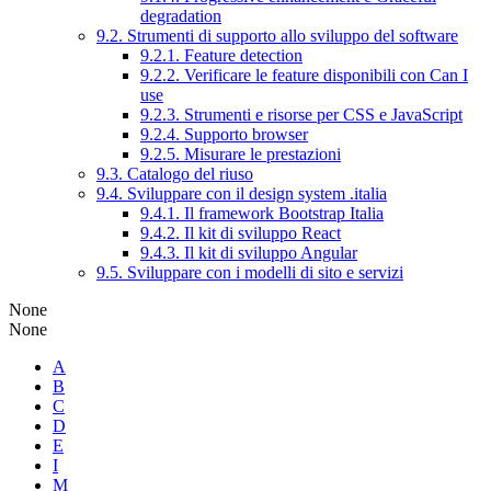
degradation
9.2. Strumenti di supporto allo sviluppo del software
9.2.1. Feature detection
9.2.2. Verificare le feature disponibili con Can I
use
9.2.3. Strumenti e risorse per CSS e JavaScript
9.2.4. Supporto browser
9.2.5. Misurare le prestazioni
9.3. Catalogo del riuso
9.4. Sviluppare con il design system .italia
9.4.1. Il framework Bootstrap Italia
9.4.2. Il kit di sviluppo React
9.4.3. Il kit di sviluppo Angular
9.5. Sviluppare con i modelli di sito e servizi
None
None
A
B
C
D
E
I
M