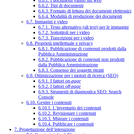
6.6.1. I documenti vanno sul web
6.6.2. Tipi di documenti
6.6.3. Formato di lettura dei documenti elettronici
6.6.4. Modalità di produzione dei documenti
6.7. Immagini e video
6.7.1. Testo alternativo (alt text) per le immagini
6.7.2. Sottotitoli per i video
6.7.3. Trascrizioni per i video
6.8. Proprietà intellettuale e privacy
6.8.1. Pubblicazione di contenuti prodotti dalla
Pubblica Amministrazione
6.8.2. Pubblicazione di contenuti non prodotti
dalla Pubblica Amministrazione
6.8.3. Consenso dei soggetti ritratti
6.9. Ottimizzazione per i motori di ricerca (SEO)
6.9.1. I fattori
on-page
6.9.2. I fattori
off-page
6.9.3. Strumenti di diagnostica SEO: Search
Console
6.10. Gestire i contenuti
6.10.1. L’inventario dei contenuti
6.10.2. Revisionare i contenuti
6.10.3. Migrare i contenuti
6.10.4. Pubblicare i contenuti
7. Progettazione dell’interazione