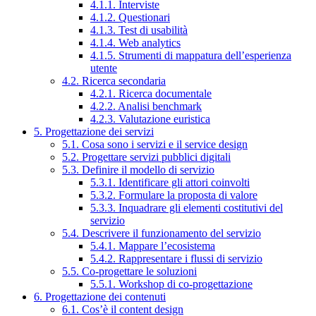
4.1.1. Interviste
4.1.2. Questionari
4.1.3. Test di usabilità
4.1.4. Web analytics
4.1.5. Strumenti di mappatura dell’esperienza
utente
4.2. Ricerca secondaria
4.2.1. Ricerca documentale
4.2.2. Analisi benchmark
4.2.3. Valutazione euristica
5. Progettazione dei servizi
5.1. Cosa sono i servizi e il service design
5.2. Progettare servizi pubblici digitali
5.3. Definire il modello di servizio
5.3.1. Identificare gli attori coinvolti
5.3.2. Formulare la proposta di valore
5.3.3. Inquadrare gli elementi costitutivi del
servizio
5.4. Descrivere il funzionamento del servizio
5.4.1. Mappare l’ecosistema
5.4.2. Rappresentare i flussi di servizio
5.5. Co-progettare le soluzioni
5.5.1. Workshop di co-progettazione
6. Progettazione dei contenuti
6.1. Cos’è il content design