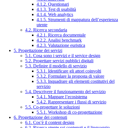
4.1.2. Questionari
4.1.3. Test di usabilità
4.1.4. Web analytics
4.1.5. Strumenti di mappatura dell’esperienza
utente
4.2. Ricerca secondaria
4.2.1. Ricerca documentale
4.2.2. Analisi benchmark
4.2.3. Valutazione euristica
5. Progettazione dei servizi
5.1. Cosa sono i servizi e il service design
5.2. Progettare servizi pubblici digitali
5.3. Definire il modello di servizio
5.3.1. Identificare gli attori coinvolti
5.3.2. Formulare la proposta di valore
5.3.3. Inquadrare gli elementi costitutivi del
servizio
5.4. Descrivere il funzionamento del servizio
5.4.1. Mappare l’ecosistema
5.4.2. Rappresentare i flussi di servizio
5.5. Co-progettare le soluzioni
5.5.1. Workshop di co-progettazione
6. Progettazione dei contenuti
6.1. Cos’è il content design
6.2. Ricerca utente sui contenuti e il linguaggio