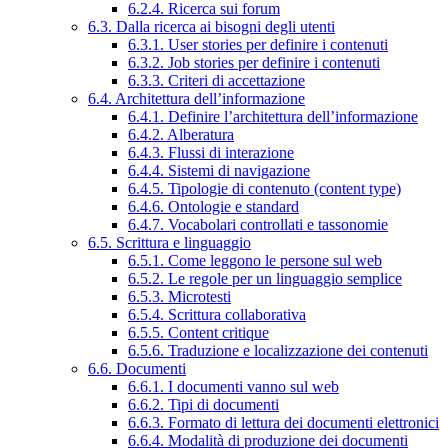
6.2.4. Ricerca sui forum
6.3. Dalla ricerca ai bisogni degli utenti
6.3.1. User stories per definire i contenuti
6.3.2. Job stories per definire i contenuti
6.3.3. Criteri di accettazione
6.4. Architettura dell’informazione
6.4.1. Definire l’architettura dell’informazione
6.4.2. Alberatura
6.4.3. Flussi di interazione
6.4.4. Sistemi di navigazione
6.4.5. Tipologie di contenuto (content type)
6.4.6. Ontologie e standard
6.4.7. Vocabolari controllati e tassonomie
6.5. Scrittura e linguaggio
6.5.1. Come leggono le persone sul web
6.5.2. Le regole per un linguaggio semplice
6.5.3. Microtesti
6.5.4. Scrittura collaborativa
6.5.5. Content critique
6.5.6. Traduzione e localizzazione dei contenuti
6.6. Documenti
6.6.1. I documenti vanno sul web
6.6.2. Tipi di documenti
6.6.3. Formato di lettura dei documenti elettronici
6.6.4. Modalità di produzione dei documenti