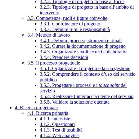
3.2.2. Tipologie di progetto in base al focus
3.2.3. Tipologie di progetto in base all’ambito di
intervento
3.3. Competenze, ruoli e figure coinvolte
3.3.1. Coordinatore di progetto
3.3.2. Definire ruoli e responsabilità
3.4. Metodo di lavoro
3.4.1. Definire processi, strumenti e rituali
3.4.2. Curare la documentazione di progetto
3.4.3. Organizzare tavoli tecnici collaborativi
3.4.4. Prendere decisioni
3.5. Il processo progettuale
3.5.1. Organizzare il progetto e la sua gestione
3.5.2. Comprendere il contesto d’uso del servizio
pubblico
3.5.3. Progettare i processi e i
touchpoint
del
servizio
3.5.4. Realizzare l’interfaccia utente del servizio
3.5.5. Validare la soluzione ottenuta
4. Ricerca progettuale
4.1. Ricerca primaria
4.1.1. Interviste
4.1.2. Questionari
4.1.3. Test di usabilità
4.1.4. Web analytics