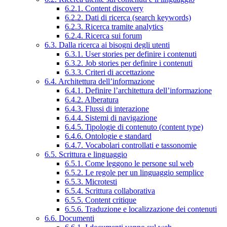
6.2.1. Content discovery
6.2.2. Dati di ricerca (search keywords)
6.2.3. Ricerca tramite analytics
6.2.4. Ricerca sui forum
6.3. Dalla ricerca ai bisogni degli utenti
6.3.1. User stories per definire i contenuti
6.3.2. Job stories per definire i contenuti
6.3.3. Criteri di accettazione
6.4. Architettura dell’informazione
6.4.1. Definire l’architettura dell’informazione
6.4.2. Alberatura
6.4.3. Flussi di interazione
6.4.4. Sistemi di navigazione
6.4.5. Tipologie di contenuto (content type)
6.4.6. Ontologie e standard
6.4.7. Vocabolari controllati e tassonomie
6.5. Scrittura e linguaggio
6.5.1. Come leggono le persone sul web
6.5.2. Le regole per un linguaggio semplice
6.5.3. Microtesti
6.5.4. Scrittura collaborativa
6.5.5. Content critique
6.5.6. Traduzione e localizzazione dei contenuti
6.6. Documenti