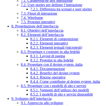
7.1. Caratteristiche dell’interazione
7.2. User stories per definire l’interazione
7.2.1. Differenza tra scenari e user stories
7.3. Flussi di interazione
7.4. Wireframe
7.5. Prototipi interattivi
8. Progettazione dell’interfaccia
8.1. Obiettivi dell’interfaccia
8.2. Elementi dell’interfaccia
8.2.1. Elementi di composizione
8.2.2. Elementi interattivi
8.2.3. Elementi testuali (microtesti)
8.3. Progettare e costruire in alta fedeltà
8.3.1. Layout di pagina
8.3.2. Prototipi in alta fedeltà
8.4. Progettare con il design system .italia
8.4.1. Documentazione
8.4.2. Benefici del design system
8.4.3. Risorse operative
8.4.4. Come contribuire al design system .italia
8.5. Progettare con i modelli di sito e servizi
8.5.1. Vantaggi dell’utilizzo dei modelli
8.5.2. I modelli di sito e servizi disponibili
9. Sviluppo dell’interfaccia
9.1. Approccio allo sviluppo