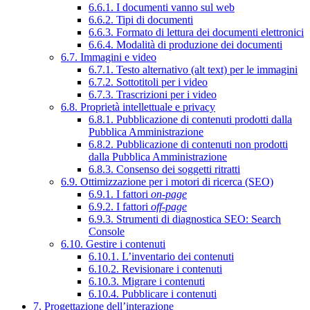
6.6.1. I documenti vanno sul web
6.6.2. Tipi di documenti
6.6.3. Formato di lettura dei documenti elettronici
6.6.4. Modalità di produzione dei documenti
6.7. Immagini e video
6.7.1. Testo alternativo (alt text) per le immagini
6.7.2. Sottotitoli per i video
6.7.3. Trascrizioni per i video
6.8. Proprietà intellettuale e privacy
6.8.1. Pubblicazione di contenuti prodotti dalla
Pubblica Amministrazione
6.8.2. Pubblicazione di contenuti non prodotti
dalla Pubblica Amministrazione
6.8.3. Consenso dei soggetti ritratti
6.9. Ottimizzazione per i motori di ricerca (SEO)
6.9.1. I fattori
on-page
6.9.2. I fattori
off-page
6.9.3. Strumenti di diagnostica SEO: Search
Console
6.10. Gestire i contenuti
6.10.1. L’inventario dei contenuti
6.10.2. Revisionare i contenuti
6.10.3. Migrare i contenuti
6.10.4. Pubblicare i contenuti
7. Progettazione dell’interazione