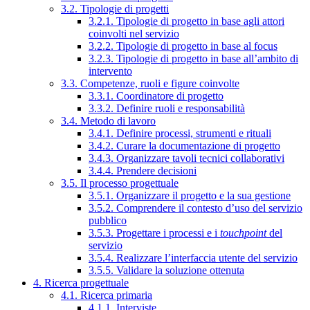
3.2. Tipologie di progetti
3.2.1. Tipologie di progetto in base agli attori
coinvolti nel servizio
3.2.2. Tipologie di progetto in base al focus
3.2.3. Tipologie di progetto in base all’ambito di
intervento
3.3. Competenze, ruoli e figure coinvolte
3.3.1. Coordinatore di progetto
3.3.2. Definire ruoli e responsabilità
3.4. Metodo di lavoro
3.4.1. Definire processi, strumenti e rituali
3.4.2. Curare la documentazione di progetto
3.4.3. Organizzare tavoli tecnici collaborativi
3.4.4. Prendere decisioni
3.5. Il processo progettuale
3.5.1. Organizzare il progetto e la sua gestione
3.5.2. Comprendere il contesto d’uso del servizio
pubblico
3.5.3. Progettare i processi e i
touchpoint
del
servizio
3.5.4. Realizzare l’interfaccia utente del servizio
3.5.5. Validare la soluzione ottenuta
4. Ricerca progettuale
4.1. Ricerca primaria
4.1.1. Interviste