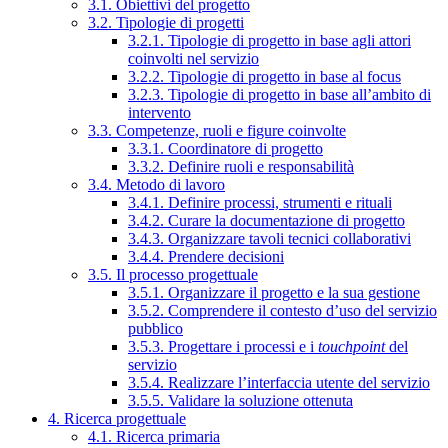
3.1. Obiettivi del progetto
3.2. Tipologie di progetti
3.2.1. Tipologie di progetto in base agli attori
coinvolti nel servizio
3.2.2. Tipologie di progetto in base al focus
3.2.3. Tipologie di progetto in base all’ambito di
intervento
3.3. Competenze, ruoli e figure coinvolte
3.3.1. Coordinatore di progetto
3.3.2. Definire ruoli e responsabilità
3.4. Metodo di lavoro
3.4.1. Definire processi, strumenti e rituali
3.4.2. Curare la documentazione di progetto
3.4.3. Organizzare tavoli tecnici collaborativi
3.4.4. Prendere decisioni
3.5. Il processo progettuale
3.5.1. Organizzare il progetto e la sua gestione
3.5.2. Comprendere il contesto d’uso del servizio
pubblico
3.5.3. Progettare i processi e i
touchpoint
del
servizio
3.5.4. Realizzare l’interfaccia utente del servizio
3.5.5. Validare la soluzione ottenuta
4. Ricerca progettuale
4.1. Ricerca primaria