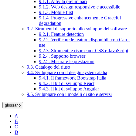
9.1.1. Attività preliminari
9.1.2. Web design responsivo e accessibile
9.1.3. Mobile first
9.1.4. Progressive enhancement e Graceful
degradation
9.2. Strumenti di supporto allo sviluppo del software
9.2.1. Feature detection
9.2.2. Verificare le feature disponibili con Can I
use
9.2.3. Strumenti e risorse per CSS e JavaScript
9.2.4. Supporto browser
9.2.5. Misurare le prestazioni
9.3. Catalogo del riuso
9.4. Sviluppare con il design system .italia
9.4.1. Il framework Bootstrap Italia
9.4.2. Il kit di sviluppo React
9.4.3. Il kit di sviluppo Angular
9.5. Sviluppare con i modelli di sito e servizi
glossario
A
B
C
D