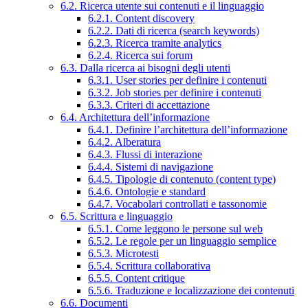
6.2. Ricerca utente sui contenuti e il linguaggio
6.2.1. Content discovery
6.2.2. Dati di ricerca (search keywords)
6.2.3. Ricerca tramite analytics
6.2.4. Ricerca sui forum
6.3. Dalla ricerca ai bisogni degli utenti
6.3.1. User stories per definire i contenuti
6.3.2. Job stories per definire i contenuti
6.3.3. Criteri di accettazione
6.4. Architettura dell’informazione
6.4.1. Definire l’architettura dell’informazione
6.4.2. Alberatura
6.4.3. Flussi di interazione
6.4.4. Sistemi di navigazione
6.4.5. Tipologie di contenuto (content type)
6.4.6. Ontologie e standard
6.4.7. Vocabolari controllati e tassonomie
6.5. Scrittura e linguaggio
6.5.1. Come leggono le persone sul web
6.5.2. Le regole per un linguaggio semplice
6.5.3. Microtesti
6.5.4. Scrittura collaborativa
6.5.5. Content critique
6.5.6. Traduzione e localizzazione dei contenuti
6.6. Documenti