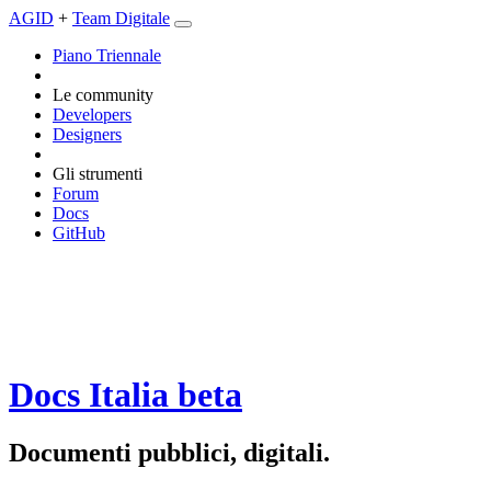
AGID
+
Team Digitale
Piano Triennale
Le community
Developers
Designers
Gli strumenti
Forum
Docs
GitHub
Docs Italia
beta
Documenti pubblici, digitali.