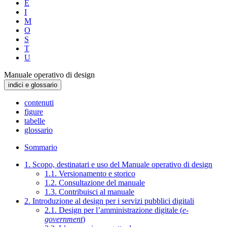
E
I
M
O
S
T
U
Manuale operativo di design
indici e glossario
contenuti
figure
tabelle
glossario
Sommario
1. Scopo, destinatari e uso del Manuale operativo di design
1.1. Versionamento e storico
1.2. Consultazione del manuale
1.3. Contribuisci al manuale
2. Introduzione al design per i servizi pubblici digitali
2.1. Design per l’amministrazione digitale (
e-
government
)