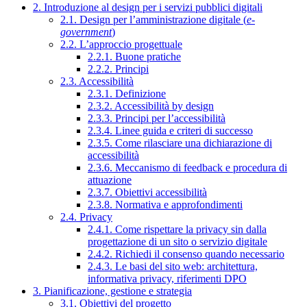
2. Introduzione al design per i servizi pubblici digitali
2.1. Design per l’amministrazione digitale (
e-
government
)
2.2. L’approccio progettuale
2.2.1. Buone pratiche
2.2.2. Principi
2.3. Accessibilità
2.3.1. Definizione
2.3.2. Accessibilità by design
2.3.3. Principi per l’accessibilità
2.3.4. Linee guida e criteri di successo
2.3.5. Come rilasciare una dichiarazione di
accessibilità
2.3.6. Meccanismo di feedback e procedura di
attuazione
2.3.7. Obiettivi accessibilità
2.3.8. Normativa e approfondimenti
2.4. Privacy
2.4.1. Come rispettare la privacy sin dalla
progettazione di un sito o servizio digitale
2.4.2. Richiedi il consenso quando necessario
2.4.3. Le basi del sito web: architettura,
informativa privacy, riferimenti DPO
3. Pianificazione, gestione e strategia
3.1. Obiettivi del progetto