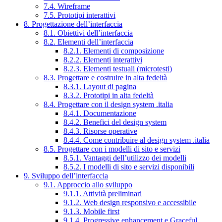
7.4. Wireframe
7.5. Prototipi interattivi
8. Progettazione dell’interfaccia
8.1. Obiettivi dell’interfaccia
8.2. Elementi dell’interfaccia
8.2.1. Elementi di composizione
8.2.2. Elementi interattivi
8.2.3. Elementi testuali (microtesti)
8.3. Progettare e costruire in alta fedeltà
8.3.1. Layout di pagina
8.3.2. Prototipi in alta fedeltà
8.4. Progettare con il design system .italia
8.4.1. Documentazione
8.4.2. Benefici del design system
8.4.3. Risorse operative
8.4.4. Come contribuire al design system .italia
8.5. Progettare con i modelli di sito e servizi
8.5.1. Vantaggi dell’utilizzo dei modelli
8.5.2. I modelli di sito e servizi disponibili
9. Sviluppo dell’interfaccia
9.1. Approccio allo sviluppo
9.1.1. Attività preliminari
9.1.2. Web design responsivo e accessibile
9.1.3. Mobile first
9.1.4. Progressive enhancement e Graceful