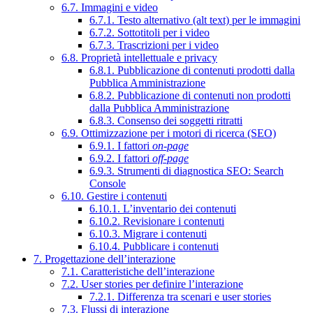
6.7. Immagini e video
6.7.1. Testo alternativo (alt text) per le immagini
6.7.2. Sottotitoli per i video
6.7.3. Trascrizioni per i video
6.8. Proprietà intellettuale e privacy
6.8.1. Pubblicazione di contenuti prodotti dalla
Pubblica Amministrazione
6.8.2. Pubblicazione di contenuti non prodotti
dalla Pubblica Amministrazione
6.8.3. Consenso dei soggetti ritratti
6.9. Ottimizzazione per i motori di ricerca (SEO)
6.9.1. I fattori
on-page
6.9.2. I fattori
off-page
6.9.3. Strumenti di diagnostica SEO: Search
Console
6.10. Gestire i contenuti
6.10.1. L’inventario dei contenuti
6.10.2. Revisionare i contenuti
6.10.3. Migrare i contenuti
6.10.4. Pubblicare i contenuti
7. Progettazione dell’interazione
7.1. Caratteristiche dell’interazione
7.2. User stories per definire l’interazione
7.2.1. Differenza tra scenari e user stories
7.3. Flussi di interazione