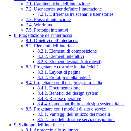
7.1. Caratteristiche dell’interazione
7.2. User stories per definire l’interazione
7.2.1. Differenza tra scenari e user stories
7.3. Flussi di interazione
7.4. Wireframe
7.5. Prototipi interattivi
8. Progettazione dell’interfaccia
8.1. Obiettivi dell’interfaccia
8.2. Elementi dell’interfaccia
8.2.1. Elementi di composizione
8.2.2. Elementi interattivi
8.2.3. Elementi testuali (microtesti)
8.3. Progettare e costruire in alta fedeltà
8.3.1. Layout di pagina
8.3.2. Prototipi in alta fedeltà
8.4. Progettare con il design system .italia
8.4.1. Documentazione
8.4.2. Benefici del design system
8.4.3. Risorse operative
8.4.4. Come contribuire al design system .italia
8.5. Progettare con i modelli di sito e servizi
8.5.1. Vantaggi dell’utilizzo dei modelli
8.5.2. I modelli di sito e servizi disponibili
9. Sviluppo dell’interfaccia
9.1. Approccio allo sviluppo