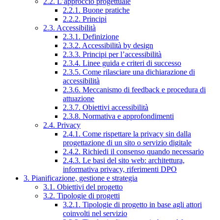
2.2. L’approccio progettuale
2.2.1. Buone pratiche
2.2.2. Principi
2.3. Accessibilità
2.3.1. Definizione
2.3.2. Accessibilità by design
2.3.3. Principi per l’accessibilità
2.3.4. Linee guida e criteri di successo
2.3.5. Come rilasciare una dichiarazione di
accessibilità
2.3.6. Meccanismo di feedback e procedura di
attuazione
2.3.7. Obiettivi accessibilità
2.3.8. Normativa e approfondimenti
2.4. Privacy
2.4.1. Come rispettare la privacy sin dalla
progettazione di un sito o servizio digitale
2.4.2. Richiedi il consenso quando necessario
2.4.3. Le basi del sito web: architettura,
informativa privacy, riferimenti DPO
3. Pianificazione, gestione e strategia
3.1. Obiettivi del progetto
3.2. Tipologie di progetti
3.2.1. Tipologie di progetto in base agli attori
coinvolti nel servizio