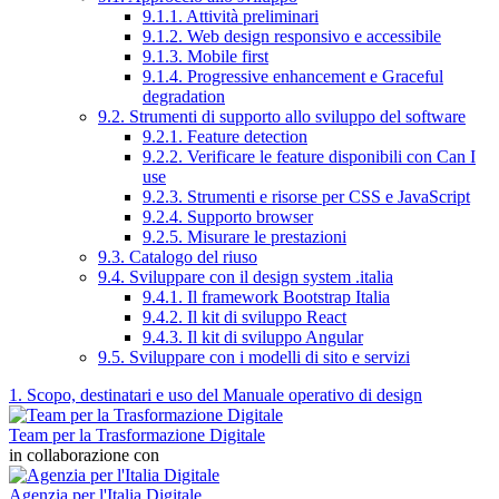
9.1.1. Attività preliminari
9.1.2. Web design responsivo e accessibile
9.1.3. Mobile first
9.1.4. Progressive enhancement e Graceful
degradation
9.2. Strumenti di supporto allo sviluppo del software
9.2.1. Feature detection
9.2.2. Verificare le feature disponibili con Can I
use
9.2.3. Strumenti e risorse per CSS e JavaScript
9.2.4. Supporto browser
9.2.5. Misurare le prestazioni
9.3. Catalogo del riuso
9.4. Sviluppare con il design system .italia
9.4.1. Il framework Bootstrap Italia
9.4.2. Il kit di sviluppo React
9.4.3. Il kit di sviluppo Angular
9.5. Sviluppare con i modelli di sito e servizi
1. Scopo, destinatari e uso del Manuale operativo di design
Team per la Trasformazione Digitale
in collaborazione con
Agenzia per l'Italia Digitale