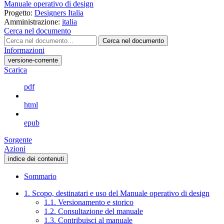
Manuale operativo di design
Progetto:
Designers Italia
Amministrazione:
italia
Cerca nel documento
Cerca nel documento
Informazioni
versione-corrente
Scarica
pdf
html
epub
Sorgente
Azioni
indice dei contenuti
Sommario
1. Scopo, destinatari e uso del Manuale operativo di design
1.1. Versionamento e storico
1.2. Consultazione del manuale
1.3. Contribuisci al manuale