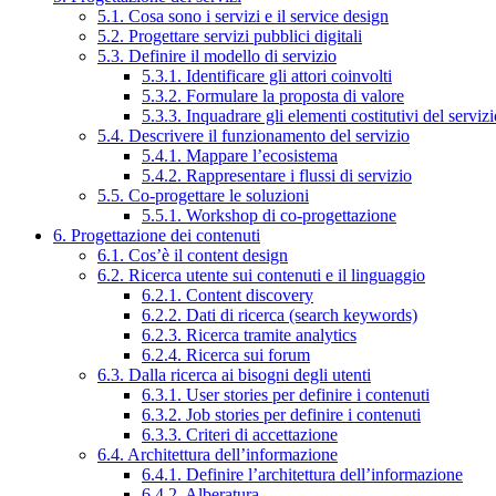
5.1. Cosa sono i servizi e il service design
5.2. Progettare servizi pubblici digitali
5.3. Definire il modello di servizio
5.3.1. Identificare gli attori coinvolti
5.3.2. Formulare la proposta di valore
5.3.3. Inquadrare gli elementi costitutivi del serviz
5.4. Descrivere il funzionamento del servizio
5.4.1. Mappare l’ecosistema
5.4.2. Rappresentare i flussi di servizio
5.5. Co-progettare le soluzioni
5.5.1. Workshop di co-progettazione
6. Progettazione dei contenuti
6.1. Cos’è il content design
6.2. Ricerca utente sui contenuti e il linguaggio
6.2.1. Content discovery
6.2.2. Dati di ricerca (search keywords)
6.2.3. Ricerca tramite analytics
6.2.4. Ricerca sui forum
6.3. Dalla ricerca ai bisogni degli utenti
6.3.1. User stories per definire i contenuti
6.3.2. Job stories per definire i contenuti
6.3.3. Criteri di accettazione
6.4. Architettura dell’informazione
6.4.1. Definire l’architettura dell’informazione
6.4.2. Alberatura