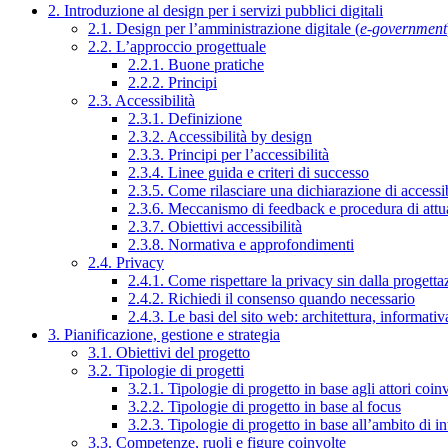
2. Introduzione al design per i servizi pubblici digitali
2.1. Design per l’amministrazione digitale (
e-government
2.2. L’approccio progettuale
2.2.1. Buone pratiche
2.2.2. Principi
2.3. Accessibilità
2.3.1. Definizione
2.3.2. Accessibilità by design
2.3.3. Principi per l’accessibilità
2.3.4. Linee guida e criteri di successo
2.3.5. Come rilasciare una dichiarazione di accessib
2.3.6. Meccanismo di feedback e procedura di attu
2.3.7. Obiettivi accessibilità
2.3.8. Normativa e approfondimenti
2.4. Privacy
2.4.1. Come rispettare la privacy sin dalla progettaz
2.4.2. Richiedi il consenso quando necessario
2.4.3. Le basi del sito web: architettura, informati
3. Pianificazione, gestione e strategia
3.1. Obiettivi del progetto
3.2. Tipologie di progetti
3.2.1. Tipologie di progetto in base agli attori coinv
3.2.2. Tipologie di progetto in base al focus
3.2.3. Tipologie di progetto in base all’ambito di i
3.3. Competenze, ruoli e figure coinvolte