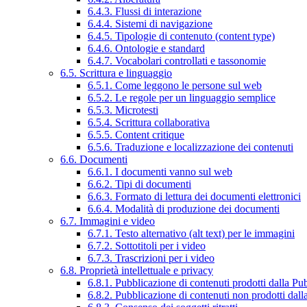
6.4.3. Flussi di interazione
6.4.4. Sistemi di navigazione
6.4.5. Tipologie di contenuto (content type)
6.4.6. Ontologie e standard
6.4.7. Vocabolari controllati e tassonomie
6.5. Scrittura e linguaggio
6.5.1. Come leggono le persone sul web
6.5.2. Le regole per un linguaggio semplice
6.5.3. Microtesti
6.5.4. Scrittura collaborativa
6.5.5. Content critique
6.5.6. Traduzione e localizzazione dei contenuti
6.6. Documenti
6.6.1. I documenti vanno sul web
6.6.2. Tipi di documenti
6.6.3. Formato di lettura dei documenti elettronici
6.6.4. Modalità di produzione dei documenti
6.7. Immagini e video
6.7.1. Testo alternativo (alt text) per le immagini
6.7.2. Sottotitoli per i video
6.7.3. Trascrizioni per i video
6.8. Proprietà intellettuale e privacy
6.8.1. Pubblicazione di contenuti prodotti dalla P
6.8.2. Pubblicazione di contenuti non prodotti dal