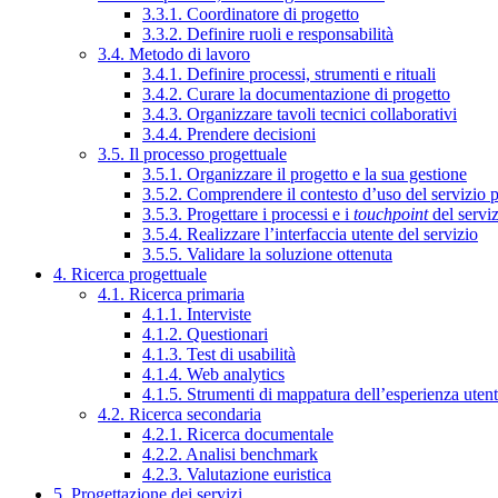
3.3.1. Coordinatore di progetto
3.3.2. Definire ruoli e responsabilità
3.4. Metodo di lavoro
3.4.1. Definire processi, strumenti e rituali
3.4.2. Curare la documentazione di progetto
3.4.3. Organizzare tavoli tecnici collaborativi
3.4.4. Prendere decisioni
3.5. Il processo progettuale
3.5.1. Organizzare il progetto e la sua gestione
3.5.2. Comprendere il contesto d’uso del servizio 
3.5.3. Progettare i processi e i
touchpoint
del servi
3.5.4. Realizzare l’interfaccia utente del servizio
3.5.5. Validare la soluzione ottenuta
4. Ricerca progettuale
4.1. Ricerca primaria
4.1.1. Interviste
4.1.2. Questionari
4.1.3. Test di usabilità
4.1.4. Web analytics
4.1.5. Strumenti di mappatura dell’esperienza uten
4.2. Ricerca secondaria
4.2.1. Ricerca documentale
4.2.2. Analisi benchmark
4.2.3. Valutazione euristica
5. Progettazione dei servizi