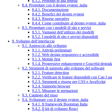
8.3.2. Prototipi in alta fedeltà
8.4. Progettare con il design system .italia
8.4.1. Documentazione
8.4.2. Benefici del design system
8.4.3. Risorse operative
8.4.4. Come contribuire al design system .italia
8.5. Progettare con i modelli di sito e servizi
8.5.1. Vantaggi dell’utilizzo dei modelli
8.5.2. I modelli di sito e servizi disponibili
9. Sviluppo dell’interfaccia
9.1. Approccio allo sviluppo
9.1.1. Attività preliminari
9.1.2. Web design responsivo e accessibile
9.1.3. Mobile first
9.1.4. Progressive enhancement e Graceful degrad
9.2. Strumenti di supporto allo sviluppo del software
9.2.1. Feature detection
9.2.2. Verificare le feature disponibili con Can I us
9.2.3. Strumenti e risorse per CSS e JavaScript
9.2.4. Supporto browser
9.2.5. Misurare le prestazioni
9.3. Catalogo del riuso
9.4. Sviluppare con il design system .italia
9.4.1. Il framework Bootstrap Italia
9.4.2. Il kit di sviluppo React