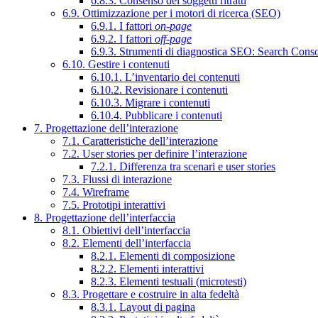
6.8.3. Consenso dei soggetti ritratti
6.9. Ottimizzazione per i motori di ricerca (SEO)
6.9.1. I fattori
on-page
6.9.2. I fattori
off-page
6.9.3. Strumenti di diagnostica SEO: Search Cons
6.10. Gestire i contenuti
6.10.1. L’inventario dei contenuti
6.10.2. Revisionare i contenuti
6.10.3. Migrare i contenuti
6.10.4. Pubblicare i contenuti
7. Progettazione dell’interazione
7.1. Caratteristiche dell’interazione
7.2. User stories per definire l’interazione
7.2.1. Differenza tra scenari e user stories
7.3. Flussi di interazione
7.4. Wireframe
7.5. Prototipi interattivi
8. Progettazione dell’interfaccia
8.1. Obiettivi dell’interfaccia
8.2. Elementi dell’interfaccia
8.2.1. Elementi di composizione
8.2.2. Elementi interattivi
8.2.3. Elementi testuali (microtesti)
8.3. Progettare e costruire in alta fedeltà
8.3.1. Layout di pagina