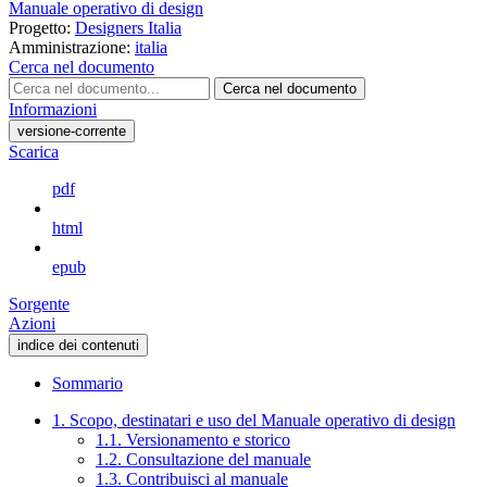
Manuale operativo di design
Progetto:
Designers Italia
Amministrazione:
italia
Cerca nel documento
Cerca nel documento
Informazioni
versione-corrente
Scarica
pdf
html
epub
Sorgente
Azioni
indice dei contenuti
Sommario
1. Scopo, destinatari e uso del Manuale operativo di design
1.1. Versionamento e storico
1.2. Consultazione del manuale
1.3. Contribuisci al manuale