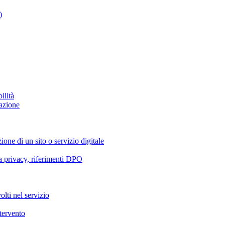
)
ilità
azione
ione di un sito o servizio digitale
va privacy, riferimenti DPO
olti nel servizio
ntervento