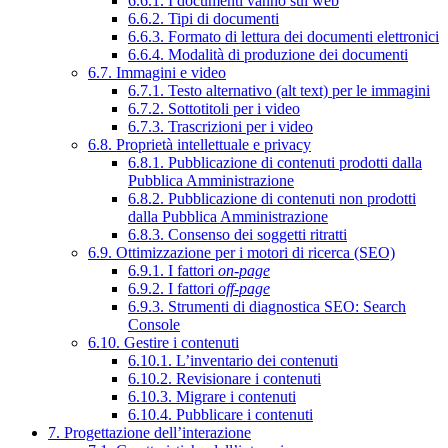
6.6.1. I documenti vanno sul web
6.6.2. Tipi di documenti
6.6.3. Formato di lettura dei documenti elettronici
6.6.4. Modalità di produzione dei documenti
6.7. Immagini e video
6.7.1. Testo alternativo (alt text) per le immagini
6.7.2. Sottotitoli per i video
6.7.3. Trascrizioni per i video
6.8. Proprietà intellettuale e privacy
6.8.1. Pubblicazione di contenuti prodotti dalla
Pubblica Amministrazione
6.8.2. Pubblicazione di contenuti non prodotti
dalla Pubblica Amministrazione
6.8.3. Consenso dei soggetti ritratti
6.9. Ottimizzazione per i motori di ricerca (SEO)
6.9.1. I fattori
on-page
6.9.2. I fattori
off-page
6.9.3. Strumenti di diagnostica SEO: Search
Console
6.10. Gestire i contenuti
6.10.1. L’inventario dei contenuti
6.10.2. Revisionare i contenuti
6.10.3. Migrare i contenuti
6.10.4. Pubblicare i contenuti
7. Progettazione dell’interazione