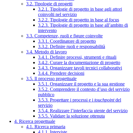
3.2. Tipologie di progetti
3.2.1. Tipologie di progetto in base agli attori
coinvolti nel servizio
3.2.2. Tipologie di progetto in base al focus
3.2.3. Tipologie di progetto in base all’ambito di
intervento
3.3. Competenze, ruoli e figure coinvolte
3.3.1. Coordinatore di progetto
3.3.2. Definire ruoli e responsabilità
3.4. Metodo di lavoro
3.4.1. Definire processi, strumenti e rituali
3.4.2. Curare la documentazione di progetto
3.4.3. Organizzare tavoli tecnici collaborativi
3.4.4. Prendere decisioni
3.5. Il processo progettuale
3.5.1. Organizzare il progetto e la sua gestione
3.5.2. Comprendere il contesto d’uso del servizio
pubblico
3.5.3. Progettare i processi e i
touchpoint
del
servizio
3.5.4. Realizzare l’interfaccia utente del servizio
3.5.5. Validare la soluzione ottenuta
4. Ricerca progettuale
4.1. Ricerca primaria
4.1.1. Interviste