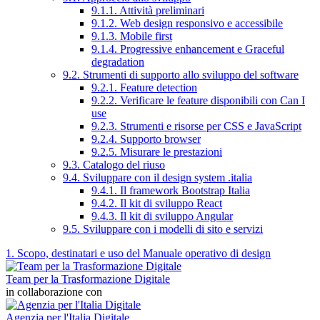
9.1.1. Attività preliminari
9.1.2. Web design responsivo e accessibile
9.1.3. Mobile first
9.1.4. Progressive enhancement e Graceful
degradation
9.2. Strumenti di supporto allo sviluppo del software
9.2.1. Feature detection
9.2.2. Verificare le feature disponibili con Can I
use
9.2.3. Strumenti e risorse per CSS e JavaScript
9.2.4. Supporto browser
9.2.5. Misurare le prestazioni
9.3. Catalogo del riuso
9.4. Sviluppare con il design system .italia
9.4.1. Il framework Bootstrap Italia
9.4.2. Il kit di sviluppo React
9.4.3. Il kit di sviluppo Angular
9.5. Sviluppare con i modelli di sito e servizi
1. Scopo, destinatari e uso del Manuale operativo di design
Team per la Trasformazione Digitale
in collaborazione con
Agenzia per l'Italia Digitale