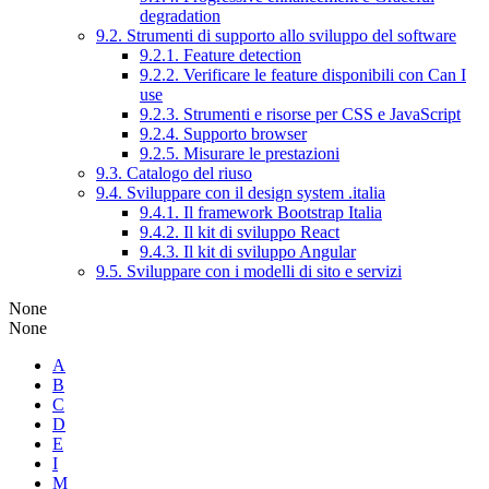
degradation
9.2. Strumenti di supporto allo sviluppo del software
9.2.1. Feature detection
9.2.2. Verificare le feature disponibili con Can I
use
9.2.3. Strumenti e risorse per CSS e JavaScript
9.2.4. Supporto browser
9.2.5. Misurare le prestazioni
9.3. Catalogo del riuso
9.4. Sviluppare con il design system .italia
9.4.1. Il framework Bootstrap Italia
9.4.2. Il kit di sviluppo React
9.4.3. Il kit di sviluppo Angular
9.5. Sviluppare con i modelli di sito e servizi
None
None
A
B
C
D
E
I
M