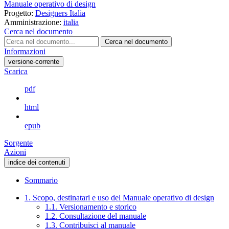
Manuale operativo di design
Progetto:
Designers Italia
Amministrazione:
italia
Cerca nel documento
Cerca nel documento
Informazioni
versione-corrente
Scarica
pdf
html
epub
Sorgente
Azioni
indice dei contenuti
Sommario
1. Scopo, destinatari e uso del Manuale operativo di design
1.1. Versionamento e storico
1.2. Consultazione del manuale
1.3. Contribuisci al manuale