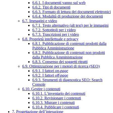
6.6.1. I documenti vanno sul web
6.6.2. Tipi di documenti
6.6.3. Formato di lettura dei documenti elettronici
6.6.4. Modalità di produzione dei documenti
6.7. Immagini e video
6.7.1. Testo alternativo (alt text) per le immagini
6.7.2. Sottotitoli per i video
6.7.3. Trascrizioni per i video
6.8. Proprietà intellettuale e privacy
6.8.1. Pubblicazione di contenuti prodotti dalla
Pubblica Amministrazione
6.8.2. Pubblicazione di contenuti non prodotti
dalla Pubblica Amministrazione
6.8.3. Consenso dei soggetti ritratti
6.9. Ottimizzazione per i motori di ricerca (SEO)
6.9.1. I fattori
on-page
6.9.2. I fattori
off-page
6.9.3. Strumenti di diagnostica SEO: Search
Console
6.10. Gestire i contenuti
6.10.1. L’inventario dei contenuti
6.10.2. Revisionare i contenuti
6.10.3. Migrare i contenuti
6.10.4. Pubblicare i contenuti
7. Progettazione dell’interazione