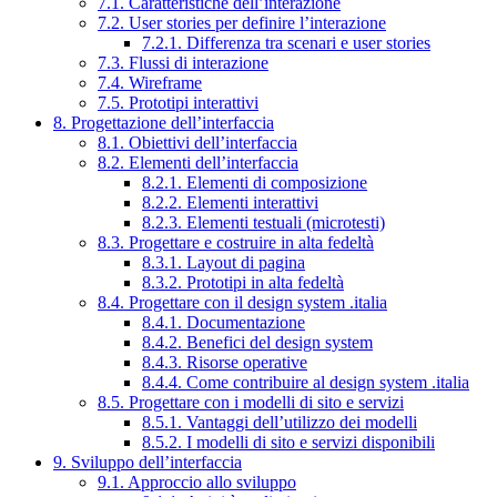
7.1. Caratteristiche dell’interazione
7.2. User stories per definire l’interazione
7.2.1. Differenza tra scenari e user stories
7.3. Flussi di interazione
7.4. Wireframe
7.5. Prototipi interattivi
8. Progettazione dell’interfaccia
8.1. Obiettivi dell’interfaccia
8.2. Elementi dell’interfaccia
8.2.1. Elementi di composizione
8.2.2. Elementi interattivi
8.2.3. Elementi testuali (microtesti)
8.3. Progettare e costruire in alta fedeltà
8.3.1. Layout di pagina
8.3.2. Prototipi in alta fedeltà
8.4. Progettare con il design system .italia
8.4.1. Documentazione
8.4.2. Benefici del design system
8.4.3. Risorse operative
8.4.4. Come contribuire al design system .italia
8.5. Progettare con i modelli di sito e servizi
8.5.1. Vantaggi dell’utilizzo dei modelli
8.5.2. I modelli di sito e servizi disponibili
9. Sviluppo dell’interfaccia
9.1. Approccio allo sviluppo