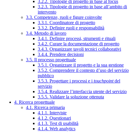
3.2.2. Tipologie di progetto in base al focus
3.2.3. Tipologie di progetto in base all’ambito di
intervento
3.3. Competenze, ruoli e figure coinvolte
3.3.1. Coordinatore di progetto
3.3.2. Definire ruoli e responsabilità
3.4. Metodo di lavoro
3.4.1. Definire processi, strumenti e rituali
3.4.2. Curare la documentazione di progetto
3.4.3. Organizzare tavoli tecnici collaborativi
3.4.4. Prendere decisioni
3.5. Il processo progettuale
3.5.1. Organizzare il progetto e la sua gestione
3.5.2. Comprendere il contesto d’uso del servizio
pubblico
3.5.3. Progettare i processi e i
touchpoint
del
servizio
3.5.4. Realizzare l’interfaccia utente del servizio
3.5.5. Validare la soluzione ottenuta
4. Ricerca progettuale
4.1. Ricerca primaria
4.1.1. Interviste
4.1.2. Questionari
4.1.3. Test di usabilità
4.1.4. Web analytics