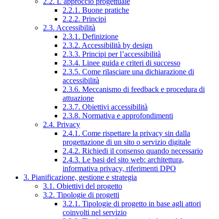
2.2. L’approccio progettuale
2.2.1. Buone pratiche
2.2.2. Principi
2.3. Accessibilità
2.3.1. Definizione
2.3.2. Accessibilità by design
2.3.3. Principi per l’accessibilità
2.3.4. Linee guida e criteri di successo
2.3.5. Come rilasciare una dichiarazione di
accessibilità
2.3.6. Meccanismo di feedback e procedura di
attuazione
2.3.7. Obiettivi accessibilità
2.3.8. Normativa e approfondimenti
2.4. Privacy
2.4.1. Come rispettare la privacy sin dalla
progettazione di un sito o servizio digitale
2.4.2. Richiedi il consenso quando necessario
2.4.3. Le basi del sito web: architettura,
informativa privacy, riferimenti DPO
3. Pianificazione, gestione e strategia
3.1. Obiettivi del progetto
3.2. Tipologie di progetti
3.2.1. Tipologie di progetto in base agli attori
coinvolti nel servizio