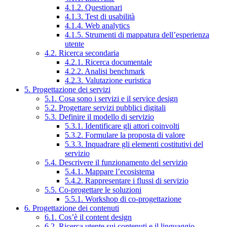
4.1.2. Questionari
4.1.3. Test di usabilità
4.1.4. Web analytics
4.1.5. Strumenti di mappatura dell’esperienza
utente
4.2. Ricerca secondaria
4.2.1. Ricerca documentale
4.2.2. Analisi benchmark
4.2.3. Valutazione euristica
5. Progettazione dei servizi
5.1. Cosa sono i servizi e il service design
5.2. Progettare servizi pubblici digitali
5.3. Definire il modello di servizio
5.3.1. Identificare gli attori coinvolti
5.3.2. Formulare la proposta di valore
5.3.3. Inquadrare gli elementi costitutivi del
servizio
5.4. Descrivere il funzionamento del servizio
5.4.1. Mappare l’ecosistema
5.4.2. Rappresentare i flussi di servizio
5.5. Co-progettare le soluzioni
5.5.1. Workshop di co-progettazione
6. Progettazione dei contenuti
6.1. Cos’è il content design
6.2. Ricerca utente sui contenuti e il linguaggio