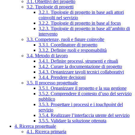
3.1. Obiettivi del progetto
3.2. Tipologie di progetti
3.2.1. Tipologie di progetto in base agli attori
coinvolti nel servizio
3.2.2. Tipologie di progetto in base al focus
3.2.3. Tipologie di progetto in base all’ambito di
intervento
3.3. Competenze, ruoli e figure coinvolte
3.3.1. Coordinatore di progetto
3.3.2. Definire ruoli e responsabilità
3.4. Metodo di lavoro
3.4.1. Definire processi, strumenti e rituali
3.4.2. Curare la documentazione di progetto
3.4.3. Organizzare tavoli tecnici collaborativi
3.4.4. Prendere decisioni
3.5. Il processo progettuale
3.5.1. Organizzare il progetto e la sua gestione
3.5.2. Comprendere il contesto d’uso del servizio
pubblico
3.5.3. Progettare i processi e i
touchpoint
del
servizio
3.5.4. Realizzare l’interfaccia utente del servizio
3.5.5. Validare la soluzione ottenuta
4. Ricerca progettuale
4.1. Ricerca primaria