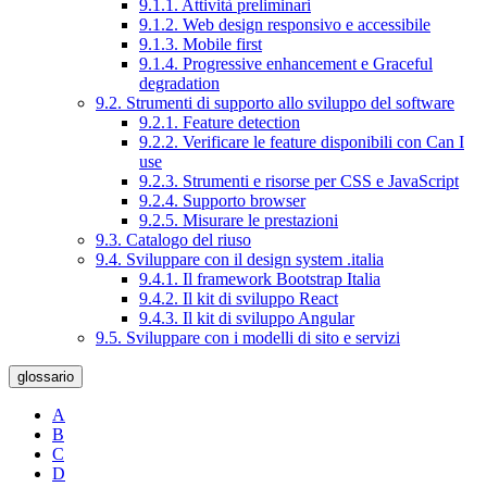
9.1.1. Attività preliminari
9.1.2. Web design responsivo e accessibile
9.1.3. Mobile first
9.1.4. Progressive enhancement e Graceful
degradation
9.2. Strumenti di supporto allo sviluppo del software
9.2.1. Feature detection
9.2.2. Verificare le feature disponibili con Can I
use
9.2.3. Strumenti e risorse per CSS e JavaScript
9.2.4. Supporto browser
9.2.5. Misurare le prestazioni
9.3. Catalogo del riuso
9.4. Sviluppare con il design system .italia
9.4.1. Il framework Bootstrap Italia
9.4.2. Il kit di sviluppo React
9.4.3. Il kit di sviluppo Angular
9.5. Sviluppare con i modelli di sito e servizi
glossario
A
B
C
D