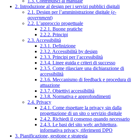
1.3. Contribuisci al manuale
2. Introduzione al design per i servizi pubblici digitali
2.1. Design per l’amministrazione digitale (
e-
government
)
2.2. L’approccio progettuale
2.2.1. Buone pratiche
2.2.2. Principi
2.3. Accessibilità
2.3.1. Definizione
2.3.2. Accessibilità by design
2.3.3. Principi per l’accessibilità
2.3.4. Linee guida e criteri di successo
2.3.5. Come rilasciare una dichiarazione di
accessibilità
2.3.6. Meccanismo di feedback e procedura di
attuazione
2.3.7. Obiettivi accessibilità
2.3.8. Normativa e approfondimenti
2.4. Privacy
2.4.1. Come rispettare la privacy sin dalla
progettazione di un sito o servizio digitale
2.4.2. Richiedi il consenso quando necessario
2.4.3. Le basi del sito web: architettura,
informativa privacy, riferimenti DPO
3. Pianificazione, gestione e strategia