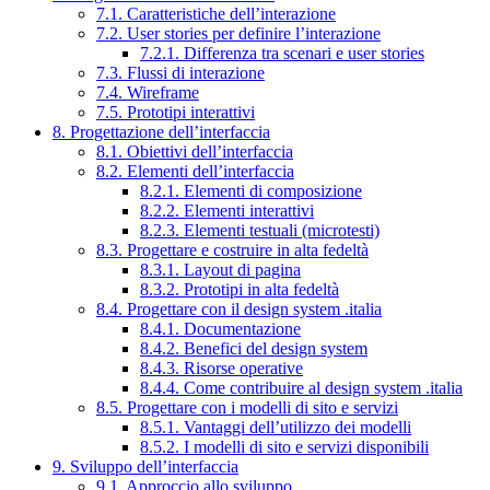
7.1. Caratteristiche dell’interazione
7.2. User stories per definire l’interazione
7.2.1. Differenza tra scenari e user stories
7.3. Flussi di interazione
7.4. Wireframe
7.5. Prototipi interattivi
8. Progettazione dell’interfaccia
8.1. Obiettivi dell’interfaccia
8.2. Elementi dell’interfaccia
8.2.1. Elementi di composizione
8.2.2. Elementi interattivi
8.2.3. Elementi testuali (microtesti)
8.3. Progettare e costruire in alta fedeltà
8.3.1. Layout di pagina
8.3.2. Prototipi in alta fedeltà
8.4. Progettare con il design system .italia
8.4.1. Documentazione
8.4.2. Benefici del design system
8.4.3. Risorse operative
8.4.4. Come contribuire al design system .italia
8.5. Progettare con i modelli di sito e servizi
8.5.1. Vantaggi dell’utilizzo dei modelli
8.5.2. I modelli di sito e servizi disponibili
9. Sviluppo dell’interfaccia
9.1. Approccio allo sviluppo