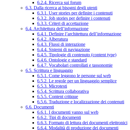
6.2.4. Ricerca sui forum
6.3. Dalla ricerca ai bisogni degli utenti
6.3.1. User stories per definire i contenuti
6.3.2. Job stories per definire i contenuti
6.3.3. Criteri di accettazione
6.4. Architettura dell’informazione
6.4.1. Definire l’architettura dell’informazione
6.4.2. Alberatura
6.4.3. Flussi di interazione
6.4.4. Sistemi di navigazione
6.4.5. Tipologie di contenuto (content type)
6.4.6. Ontologie e standard
6.4.7. Vocabolari controllati e tassonomie
6.5. Scrittura e linguaggio
6.5.1. Come leggono le persone sul web
6.5.2. Le regole per un linguaggio semplice
6.5.3. Microtesti
6.5.4. Scrittura collaborativa
6.5.5. Content critique
6.5.6. Traduzione e localizzazione dei contenuti
6.6. Documenti
6.6.1. I documenti vanno sul web
6.6.2. Tipi di documenti
6.6.3. Formato di lettura dei documenti elettronici
6.6.4. Modalità di produzione dei documenti