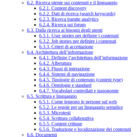
6.2. Ricerca utente sui contenuti e il linguaggio
6.2.1. Content discovery
6.2.2. Dati di ricerca (search keywords)
6.2.3. Ricerca tramite analytics
6.2.4. Ricerca sui forum
6.3. Dalla ricerca ai bisogni degli utenti
6.3.1. User stories per definire i contenuti
6.3.2. Job stories per definire i contenuti
6.3.3. Criteri di accettazione
6.4. Architettura dell’informazione
6.4.1. Definire l’architettura dell’informazione
6.4.2. Alberatura
6.4.3. Flussi di interazione
6.4.4. Sistemi di navigazione
6.4.5. Tipologie di contenuto (content type)
6.4.6. Ontologie e standard
6.4.7. Vocabolari controllati e tassonomie
6.5. Scrittura e linguaggio
6.5.1. Come leggono le persone sul web
6.5.2. Le regole per un linguaggio semplice
6.5.3. Microtesti
6.5.4. Scrittura collaborativa
6.5.5. Content critique
6.5.6. Traduzione e localizzazione dei contenuti
6.6. Documenti