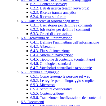
6.2.1. Content discovery
6.2.2. Dati di ricerca (search keywords)
6.2.3. Ricerca tramite analytics
6.2.4. Ricerca sui forum
6.3. Dalla ricerca ai bisogni degli utenti
6.3.1. User stories per definire i contenuti
6.3.2. Job stories per definire i contenuti
6.3.3. Criteri di accettazione
6.4. Architettura dell’informazione
6.4.1. Definire l’architettura dell’informazione
6.4.2. Alberatura
6.4.3. Flussi di interazione
6.4.4. Sistemi di navigazione
6.4.5. Tipologie di contenuto (content type)
6.4.6. Ontologie e standard
6.4.7. Vocabolari controllati e tassonomie
6.5. Scrittura e linguaggio
6.5.1. Come leggono le persone sul web
6.5.2. Le regole per un linguaggio semplice
6.5.3. Microtesti
6.5.4. Scrittura collaborativa
6.5.5. Content critique
6.5.6. Traduzione e localizzazione dei contenuti
6.6. Documenti