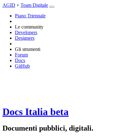
AGID
+
Team Digitale
Piano Triennale
Le community
Developers
Designers
Gli strumenti
Forum
Docs
GitHub
Docs Italia
beta
Documenti pubblici, digitali.