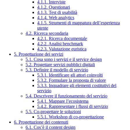
4.1.1. Interviste
4.1.2. Questionari
4.1.3. Test di usabilità
4.1.4. Web analytics
4.1.5. Strumenti di mappatura dell’esperienza
utente
4.2. Ricerca secondaria
4.2.1. Ricerca documentale
4.2.2. Analisi benchmark
4.2.3. Valutazione euristica
5. Progettazione dei servizi
5.1. Cosa sono i servizi e il service design
5.2. Progettare servizi pubblici digitali
5.3. Definire il modello di servizio
5.3.1. Identificare gli attori coinvolti
5.3.2. Formulare la proposta di valore
5.3.3. Inquadrare gli elementi costitutivi del
servizio
5.4. Descrivere il funzionamento del servizio
5.4.1. Mappare l’ecosistema
5.4.2. Rappresentare i flussi di servizio
5.5. Co-progettare le soluzioni
5.5.1. Workshop di co-progettazione
6. Progettazione dei contenuti
6.1. Cos’è il content design