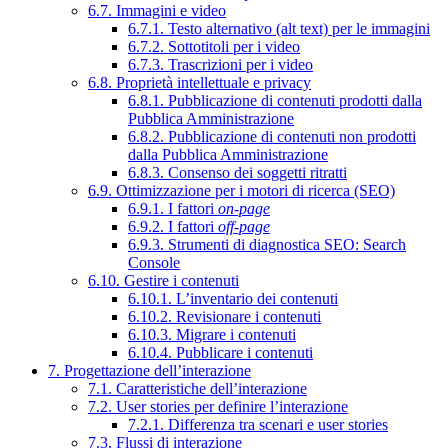
6.7. Immagini e video
6.7.1. Testo alternativo (alt text) per le immagini
6.7.2. Sottotitoli per i video
6.7.3. Trascrizioni per i video
6.8. Proprietà intellettuale e privacy
6.8.1. Pubblicazione di contenuti prodotti dalla
Pubblica Amministrazione
6.8.2. Pubblicazione di contenuti non prodotti
dalla Pubblica Amministrazione
6.8.3. Consenso dei soggetti ritratti
6.9. Ottimizzazione per i motori di ricerca (SEO)
6.9.1. I fattori
on-page
6.9.2. I fattori
off-page
6.9.3. Strumenti di diagnostica SEO: Search
Console
6.10. Gestire i contenuti
6.10.1. L’inventario dei contenuti
6.10.2. Revisionare i contenuti
6.10.3. Migrare i contenuti
6.10.4. Pubblicare i contenuti
7. Progettazione dell’interazione
7.1. Caratteristiche dell’interazione
7.2. User stories per definire l’interazione
7.2.1. Differenza tra scenari e user stories
7.3. Flussi di interazione