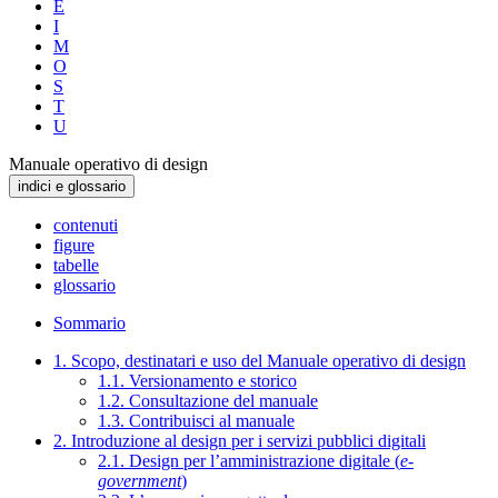
E
I
M
O
S
T
U
Manuale operativo di design
indici e glossario
contenuti
figure
tabelle
glossario
Sommario
1. Scopo, destinatari e uso del Manuale operativo di design
1.1. Versionamento e storico
1.2. Consultazione del manuale
1.3. Contribuisci al manuale
2. Introduzione al design per i servizi pubblici digitali
2.1. Design per l’amministrazione digitale (
e-
government
)