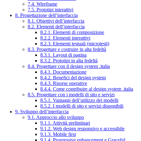
7.4. Wireframe
7.5. Prototipi interattivi
8. Progettazione dell’interfaccia
8.1. Obiettivi dell’interfaccia
8.2. Elementi dell’interfaccia
8.2.1. Elementi di composizione
8.2.2. Elementi interattivi
8.2.3. Elementi testuali (microtesti)
8.3. Progettare e costruire in alta fedeltà
8.3.1. Layout di pagina
8.3.2. Prototipi in alta fedeltà
8.4. Progettare con il design system .italia
8.4.1. Documentazione
8.4.2. Benefici del design system
8.4.3. Risorse operative
8.4.4. Come contribuire al design system .italia
8.5. Progettare con i modelli di sito e servizi
8.5.1. Vantaggi dell’utilizzo dei modelli
8.5.2. I modelli di sito e servizi disponibili
9. Sviluppo dell’interfaccia
9.1. Approccio allo sviluppo
9.1.1. Attività preliminari
9.1.2. Web design responsivo e accessibile
9.1.3. Mobile first
9.1.4. Progressive enhancement e Graceful