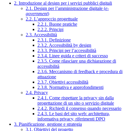
2. Introduzione al design per i servizi pubblici digitali
2.1. Design per l’amministrazione digitale (
e-
government
)
2.2. L’approccio progettuale
2.2.1. Buone pratiche
2.2.2. Principi
2.3. Accessibilità
2.3.1. Definizione
2.3.2. Accessibilità by design
2.3.3. Principi per l’accessibilità
2.3.4. Linee guida e criteri di successo
2.3.5. Come rilasciare una dichiarazione di
accessibilità
2.3.6. Meccanismo di feedback e procedura di
attuazione
2.3.7. Obiettivi accessibilità
2.3.8. Normativa e approfondimenti
2.4. Privacy
2.4.1. Come rispettare la privacy sin dalla
progettazione di un sito o servizio digitale
2.4.2. Richiedi il consenso quando necessario
2.4.3. Le basi del sito web: architettura,
informativa privacy, riferimenti DPO
3. Pianificazione, gestione e strategia
3.1. Obiettivi del progetto