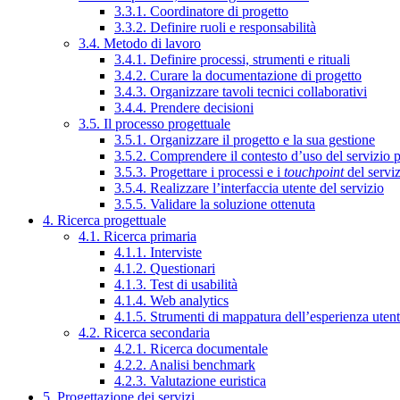
3.3.1. Coordinatore di progetto
3.3.2. Definire ruoli e responsabilità
3.4. Metodo di lavoro
3.4.1. Definire processi, strumenti e rituali
3.4.2. Curare la documentazione di progetto
3.4.3. Organizzare tavoli tecnici collaborativi
3.4.4. Prendere decisioni
3.5. Il processo progettuale
3.5.1. Organizzare il progetto e la sua gestione
3.5.2. Comprendere il contesto d’uso del servizio 
3.5.3. Progettare i processi e i
touchpoint
del servi
3.5.4. Realizzare l’interfaccia utente del servizio
3.5.5. Validare la soluzione ottenuta
4. Ricerca progettuale
4.1. Ricerca primaria
4.1.1. Interviste
4.1.2. Questionari
4.1.3. Test di usabilità
4.1.4. Web analytics
4.1.5. Strumenti di mappatura dell’esperienza uten
4.2. Ricerca secondaria
4.2.1. Ricerca documentale
4.2.2. Analisi benchmark
4.2.3. Valutazione euristica
5. Progettazione dei servizi