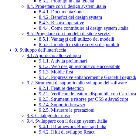
8.3.2. Prototipi in alta fedeltà
8.4. Progettare con il design system .italia
8.4.1. Documentazione
8.4.2. Benefici del design system
8.4.3. Risorse operative
8.4.4. Come contribuire al design system .italia
8.5. Progettare con i modelli di sito e servizi
8.5.1. Vantaggi dell’utilizzo dei modelli
8.5.2. I modelli di sito e servizi disponibili
9. Sviluppo dell’interfaccia
9.1. Approccio allo sviluppo
9.1.1. Attività preliminari
9.1.2. Web design responsivo e accessibile
9.1.3. Mobile first
9.1.4. Progressive enhancement e Graceful degrad
9.2. Strumenti di supporto allo sviluppo del software
9.2.1. Feature detection
9.2.2. Verificare le feature disponibili con Can I us
9.2.3. Strumenti e risorse per CSS e JavaScript
9.2.4. Supporto browser
9.2.5. Misurare le prestazioni
9.3. Catalogo del riuso
9.4. Sviluppare con il design system .italia
9.4.1. Il framework Bootstrap Italia
9.4.2. Il kit di sviluppo React