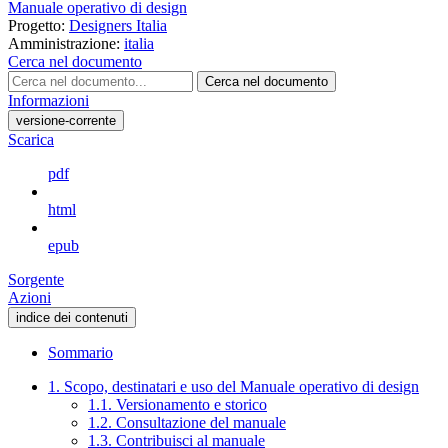
Manuale operativo di design
Progetto:
Designers Italia
Amministrazione:
italia
Cerca nel documento
Cerca nel documento
Informazioni
versione-corrente
Scarica
pdf
html
epub
Sorgente
Azioni
indice dei contenuti
Sommario
1. Scopo, destinatari e uso del Manuale operativo di design
1.1. Versionamento e storico
1.2. Consultazione del manuale
1.3. Contribuisci al manuale