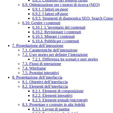
6.8.3. Consenso dei soggetti ritratti
6.9. Ottimizzazione per i motori di ricerca (SEO)
6.9.1. I fattori
on-page
6.9.2. I fattori
off-page
6.9.3. Strumenti di diagnostica SEO: Search Cons
6.10. Gestire i contenuti
6.10.1. L’inventario dei contenuti
6.10.2. Revisionare i contenuti
6.10.3. Migrare i contenuti
6.10.4. Pubblicare i contenuti
7. Progettazione dell’interazione
7.1. Caratteristiche dell’interazione
7.2. User stories per definire l’interazione
7.2.1. Differenza tra scenari e user stories
7.3. Flussi di interazione
7.4. Wireframe
7.5. Prototipi interattivi
8. Progettazione dell’interfaccia
8.1. Obiettivi dell’interfaccia
8.2. Elementi dell’interfaccia
8.2.1. Elementi di composizione
8.2.2. Elementi interattivi
8.2.3. Elementi testuali (microtesti)
8.3. Progettare e costruire in alta fedeltà
8.3.1. Layout di pagina