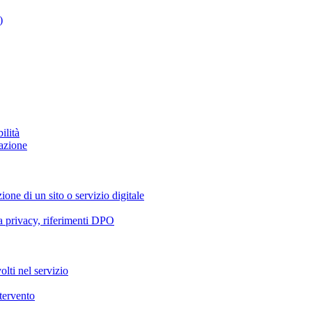
)
ilità
azione
ione di un sito o servizio digitale
va privacy, riferimenti DPO
olti nel servizio
ntervento