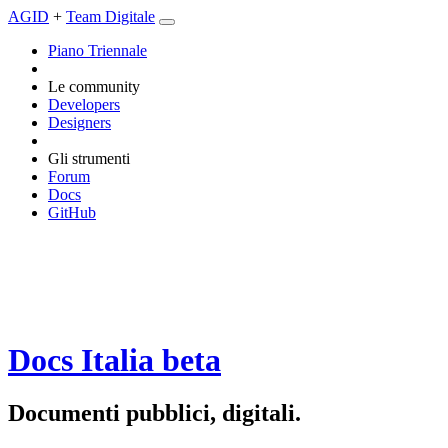
AGID
+
Team Digitale
Piano Triennale
Le community
Developers
Designers
Gli strumenti
Forum
Docs
GitHub
Docs Italia
beta
Documenti pubblici, digitali.