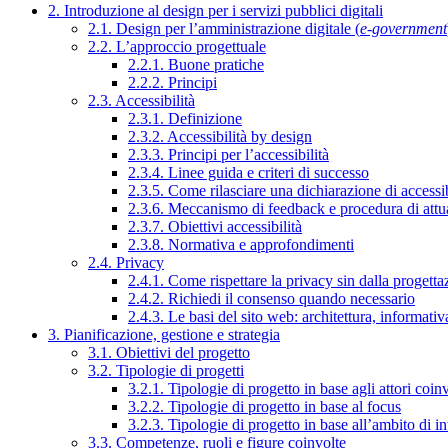
2. Introduzione al design per i servizi pubblici digitali
2.1. Design per l’amministrazione digitale (
e-government
2.2. L’approccio progettuale
2.2.1. Buone pratiche
2.2.2. Principi
2.3. Accessibilità
2.3.1. Definizione
2.3.2. Accessibilità by design
2.3.3. Principi per l’accessibilità
2.3.4. Linee guida e criteri di successo
2.3.5. Come rilasciare una dichiarazione di accessib
2.3.6. Meccanismo di feedback e procedura di attu
2.3.7. Obiettivi accessibilità
2.3.8. Normativa e approfondimenti
2.4. Privacy
2.4.1. Come rispettare la privacy sin dalla progettaz
2.4.2. Richiedi il consenso quando necessario
2.4.3. Le basi del sito web: architettura, informati
3. Pianificazione, gestione e strategia
3.1. Obiettivi del progetto
3.2. Tipologie di progetti
3.2.1. Tipologie di progetto in base agli attori coinv
3.2.2. Tipologie di progetto in base al focus
3.2.3. Tipologie di progetto in base all’ambito di i
3.3. Competenze, ruoli e figure coinvolte