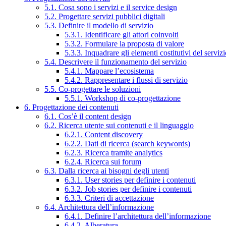
5.1. Cosa sono i servizi e il service design
5.2. Progettare servizi pubblici digitali
5.3. Definire il modello di servizio
5.3.1. Identificare gli attori coinvolti
5.3.2. Formulare la proposta di valore
5.3.3. Inquadrare gli elementi costitutivi del serviz
5.4. Descrivere il funzionamento del servizio
5.4.1. Mappare l’ecosistema
5.4.2. Rappresentare i flussi di servizio
5.5. Co-progettare le soluzioni
5.5.1. Workshop di co-progettazione
6. Progettazione dei contenuti
6.1. Cos’è il content design
6.2. Ricerca utente sui contenuti e il linguaggio
6.2.1. Content discovery
6.2.2. Dati di ricerca (search keywords)
6.2.3. Ricerca tramite analytics
6.2.4. Ricerca sui forum
6.3. Dalla ricerca ai bisogni degli utenti
6.3.1. User stories per definire i contenuti
6.3.2. Job stories per definire i contenuti
6.3.3. Criteri di accettazione
6.4. Architettura dell’informazione
6.4.1. Definire l’architettura dell’informazione
6.4.2. Alberatura