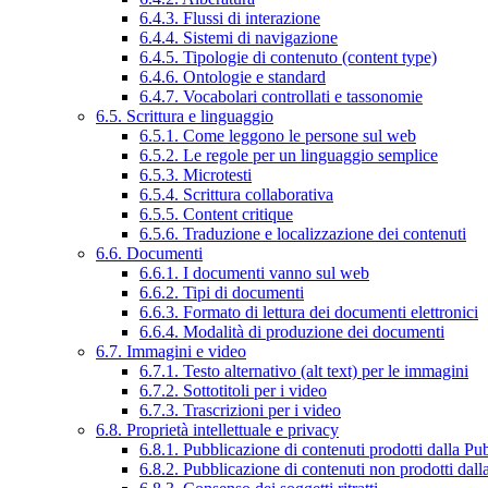
6.4.3. Flussi di interazione
6.4.4. Sistemi di navigazione
6.4.5. Tipologie di contenuto (content type)
6.4.6. Ontologie e standard
6.4.7. Vocabolari controllati e tassonomie
6.5. Scrittura e linguaggio
6.5.1. Come leggono le persone sul web
6.5.2. Le regole per un linguaggio semplice
6.5.3. Microtesti
6.5.4. Scrittura collaborativa
6.5.5. Content critique
6.5.6. Traduzione e localizzazione dei contenuti
6.6. Documenti
6.6.1. I documenti vanno sul web
6.6.2. Tipi di documenti
6.6.3. Formato di lettura dei documenti elettronici
6.6.4. Modalità di produzione dei documenti
6.7. Immagini e video
6.7.1. Testo alternativo (alt text) per le immagini
6.7.2. Sottotitoli per i video
6.7.3. Trascrizioni per i video
6.8. Proprietà intellettuale e privacy
6.8.1. Pubblicazione di contenuti prodotti dalla P
6.8.2. Pubblicazione di contenuti non prodotti dal