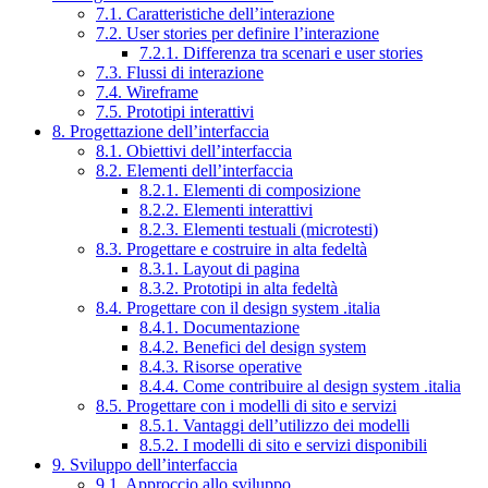
7.1. Caratteristiche dell’interazione
7.2. User stories per definire l’interazione
7.2.1. Differenza tra scenari e user stories
7.3. Flussi di interazione
7.4. Wireframe
7.5. Prototipi interattivi
8. Progettazione dell’interfaccia
8.1. Obiettivi dell’interfaccia
8.2. Elementi dell’interfaccia
8.2.1. Elementi di composizione
8.2.2. Elementi interattivi
8.2.3. Elementi testuali (microtesti)
8.3. Progettare e costruire in alta fedeltà
8.3.1. Layout di pagina
8.3.2. Prototipi in alta fedeltà
8.4. Progettare con il design system .italia
8.4.1. Documentazione
8.4.2. Benefici del design system
8.4.3. Risorse operative
8.4.4. Come contribuire al design system .italia
8.5. Progettare con i modelli di sito e servizi
8.5.1. Vantaggi dell’utilizzo dei modelli
8.5.2. I modelli di sito e servizi disponibili
9. Sviluppo dell’interfaccia
9.1. Approccio allo sviluppo