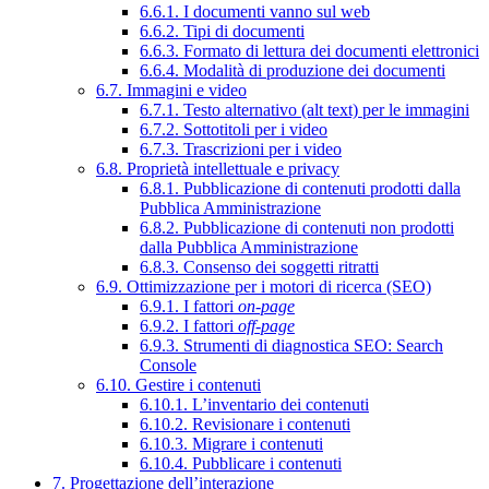
6.6.1. I documenti vanno sul web
6.6.2. Tipi di documenti
6.6.3. Formato di lettura dei documenti elettronici
6.6.4. Modalità di produzione dei documenti
6.7. Immagini e video
6.7.1. Testo alternativo (alt text) per le immagini
6.7.2. Sottotitoli per i video
6.7.3. Trascrizioni per i video
6.8. Proprietà intellettuale e privacy
6.8.1. Pubblicazione di contenuti prodotti dalla
Pubblica Amministrazione
6.8.2. Pubblicazione di contenuti non prodotti
dalla Pubblica Amministrazione
6.8.3. Consenso dei soggetti ritratti
6.9. Ottimizzazione per i motori di ricerca (SEO)
6.9.1. I fattori
on-page
6.9.2. I fattori
off-page
6.9.3. Strumenti di diagnostica SEO: Search
Console
6.10. Gestire i contenuti
6.10.1. L’inventario dei contenuti
6.10.2. Revisionare i contenuti
6.10.3. Migrare i contenuti
6.10.4. Pubblicare i contenuti
7. Progettazione dell’interazione