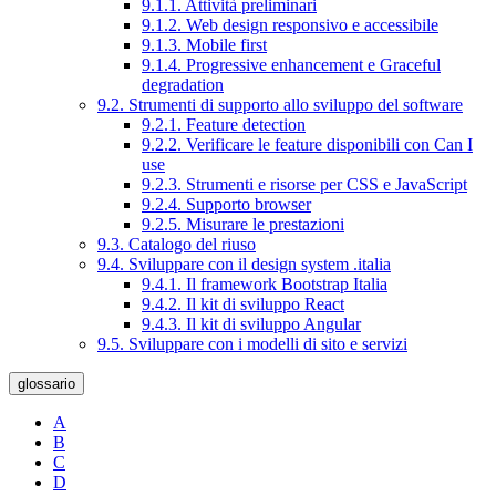
9.1.1. Attività preliminari
9.1.2. Web design responsivo e accessibile
9.1.3. Mobile first
9.1.4. Progressive enhancement e Graceful
degradation
9.2. Strumenti di supporto allo sviluppo del software
9.2.1. Feature detection
9.2.2. Verificare le feature disponibili con Can I
use
9.2.3. Strumenti e risorse per CSS e JavaScript
9.2.4. Supporto browser
9.2.5. Misurare le prestazioni
9.3. Catalogo del riuso
9.4. Sviluppare con il design system .italia
9.4.1. Il framework Bootstrap Italia
9.4.2. Il kit di sviluppo React
9.4.3. Il kit di sviluppo Angular
9.5. Sviluppare con i modelli di sito e servizi
glossario
A
B
C
D