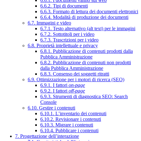
6.6.1. I documenti vanno sul web
6.6.2. Tipi di documenti
6.6.3. Formato di lettura dei documenti elettronici
6.6.4. Modalità di produzione dei documenti
6.7. Immagini e video
6.7.1. Testo alternativo (alt text) per le immagini
6.7.2. Sottotitoli per i video
6.7.3. Trascrizioni per i video
6.8. Proprietà intellettuale e privacy
6.8.1. Pubblicazione di contenuti prodotti dalla
Pubblica Amministrazione
6.8.2. Pubblicazione di contenuti non prodotti
dalla Pubblica Amministrazione
6.8.3. Consenso dei soggetti ritratti
6.9. Ottimizzazione per i motori di ricerca (SEO)
6.9.1. I fattori
on-page
6.9.2. I fattori
off-page
6.9.3. Strumenti di diagnostica SEO: Search
Console
6.10. Gestire i contenuti
6.10.1. L’inventario dei contenuti
6.10.2. Revisionare i contenuti
6.10.3. Migrare i contenuti
6.10.4. Pubblicare i contenuti
7. Progettazione dell’interazione