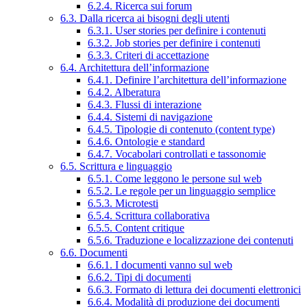
6.2.4. Ricerca sui forum
6.3. Dalla ricerca ai bisogni degli utenti
6.3.1. User stories per definire i contenuti
6.3.2. Job stories per definire i contenuti
6.3.3. Criteri di accettazione
6.4. Architettura dell’informazione
6.4.1. Definire l’architettura dell’informazione
6.4.2. Alberatura
6.4.3. Flussi di interazione
6.4.4. Sistemi di navigazione
6.4.5. Tipologie di contenuto (content type)
6.4.6. Ontologie e standard
6.4.7. Vocabolari controllati e tassonomie
6.5. Scrittura e linguaggio
6.5.1. Come leggono le persone sul web
6.5.2. Le regole per un linguaggio semplice
6.5.3. Microtesti
6.5.4. Scrittura collaborativa
6.5.5. Content critique
6.5.6. Traduzione e localizzazione dei contenuti
6.6. Documenti
6.6.1. I documenti vanno sul web
6.6.2. Tipi di documenti
6.6.3. Formato di lettura dei documenti elettronici
6.6.4. Modalità di produzione dei documenti