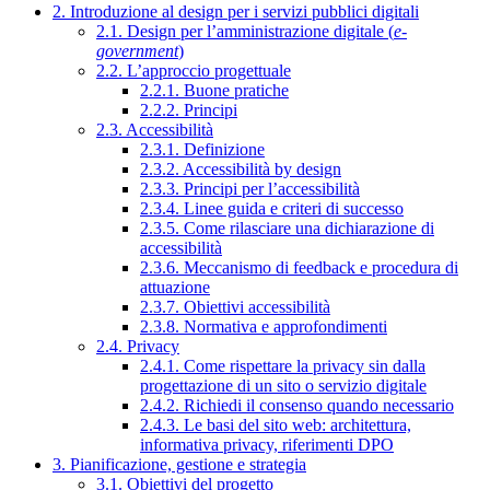
2. Introduzione al design per i servizi pubblici digitali
2.1. Design per l’amministrazione digitale (
e-
government
)
2.2. L’approccio progettuale
2.2.1. Buone pratiche
2.2.2. Principi
2.3. Accessibilità
2.3.1. Definizione
2.3.2. Accessibilità by design
2.3.3. Principi per l’accessibilità
2.3.4. Linee guida e criteri di successo
2.3.5. Come rilasciare una dichiarazione di
accessibilità
2.3.6. Meccanismo di feedback e procedura di
attuazione
2.3.7. Obiettivi accessibilità
2.3.8. Normativa e approfondimenti
2.4. Privacy
2.4.1. Come rispettare la privacy sin dalla
progettazione di un sito o servizio digitale
2.4.2. Richiedi il consenso quando necessario
2.4.3. Le basi del sito web: architettura,
informativa privacy, riferimenti DPO
3. Pianificazione, gestione e strategia
3.1. Obiettivi del progetto