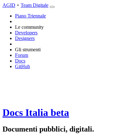
AGID
+
Team Digitale
Piano Triennale
Le community
Developers
Designers
Gli strumenti
Forum
Docs
GitHub
Docs Italia
beta
Documenti pubblici, digitali.