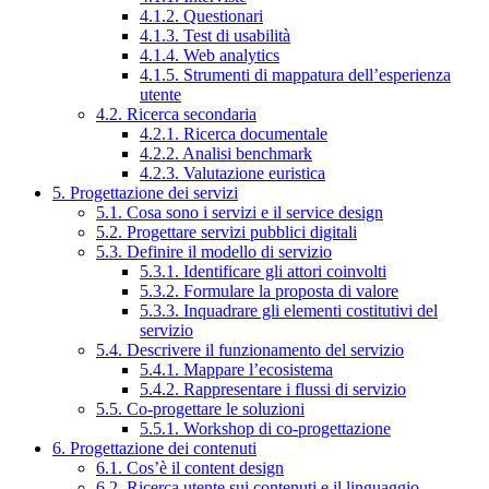
4.1.2. Questionari
4.1.3. Test di usabilità
4.1.4. Web analytics
4.1.5. Strumenti di mappatura dell’esperienza
utente
4.2. Ricerca secondaria
4.2.1. Ricerca documentale
4.2.2. Analisi benchmark
4.2.3. Valutazione euristica
5. Progettazione dei servizi
5.1. Cosa sono i servizi e il service design
5.2. Progettare servizi pubblici digitali
5.3. Definire il modello di servizio
5.3.1. Identificare gli attori coinvolti
5.3.2. Formulare la proposta di valore
5.3.3. Inquadrare gli elementi costitutivi del
servizio
5.4. Descrivere il funzionamento del servizio
5.4.1. Mappare l’ecosistema
5.4.2. Rappresentare i flussi di servizio
5.5. Co-progettare le soluzioni
5.5.1. Workshop di co-progettazione
6. Progettazione dei contenuti
6.1. Cos’è il content design
6.2. Ricerca utente sui contenuti e il linguaggio