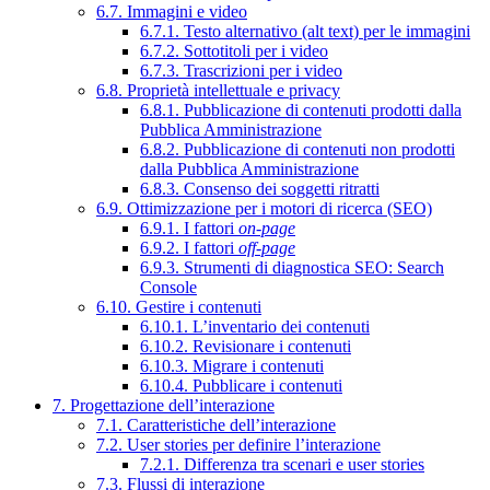
6.7. Immagini e video
6.7.1. Testo alternativo (alt text) per le immagini
6.7.2. Sottotitoli per i video
6.7.3. Trascrizioni per i video
6.8. Proprietà intellettuale e privacy
6.8.1. Pubblicazione di contenuti prodotti dalla
Pubblica Amministrazione
6.8.2. Pubblicazione di contenuti non prodotti
dalla Pubblica Amministrazione
6.8.3. Consenso dei soggetti ritratti
6.9. Ottimizzazione per i motori di ricerca (SEO)
6.9.1. I fattori
on-page
6.9.2. I fattori
off-page
6.9.3. Strumenti di diagnostica SEO: Search
Console
6.10. Gestire i contenuti
6.10.1. L’inventario dei contenuti
6.10.2. Revisionare i contenuti
6.10.3. Migrare i contenuti
6.10.4. Pubblicare i contenuti
7. Progettazione dell’interazione
7.1. Caratteristiche dell’interazione
7.2. User stories per definire l’interazione
7.2.1. Differenza tra scenari e user stories
7.3. Flussi di interazione