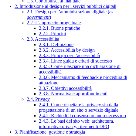
1.3. Contribuisci al manuale
2. Introduzione al design per i servizi pubblici digitali
2.1. Design per l’amministrazione digitale (
e-
government
)
2.2. L’approccio progettuale
2.2.1. Buone pratiche
2.2.2. Principi
2.3. Accessibilità
2.3.1. Definizione
2.3.2. Accessibilità by design
2.3.3. Principi per l’accessibilità
2.3.4. Linee guida e criteri di successo
2.3.5. Come rilasciare una dichiarazione di
accessibilità
2.3.6. Meccanismo di feedback e procedura di
attuazione
2.3.7. Obiettivi accessibilità
2.3.8. Normativa e approfondimenti
2.4. Privacy
2.4.1. Come rispettare la privacy sin dalla
progettazione di un sito o servizio digitale
2.4.2. Richiedi il consenso quando necessario
2.4.3. Le basi del sito web: architettura,
informativa privacy, riferimenti DPO
3. Pianificazione, gestione e strategia