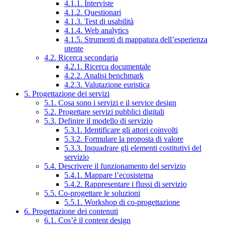
4.1.1. Interviste
4.1.2. Questionari
4.1.3. Test di usabilità
4.1.4. Web analytics
4.1.5. Strumenti di mappatura dell’esperienza
utente
4.2. Ricerca secondaria
4.2.1. Ricerca documentale
4.2.2. Analisi benchmark
4.2.3. Valutazione euristica
5. Progettazione dei servizi
5.1. Cosa sono i servizi e il service design
5.2. Progettare servizi pubblici digitali
5.3. Definire il modello di servizio
5.3.1. Identificare gli attori coinvolti
5.3.2. Formulare la proposta di valore
5.3.3. Inquadrare gli elementi costitutivi del
servizio
5.4. Descrivere il funzionamento del servizio
5.4.1. Mappare l’ecosistema
5.4.2. Rappresentare i flussi di servizio
5.5. Co-progettare le soluzioni
5.5.1. Workshop di co-progettazione
6. Progettazione dei contenuti
6.1. Cos’è il content design