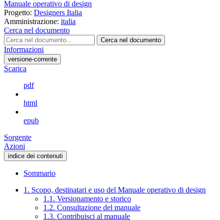
Manuale operativo di design
Progetto:
Designers Italia
Amministrazione:
italia
Cerca nel documento
Cerca nel documento
Informazioni
versione-corrente
Scarica
pdf
html
epub
Sorgente
Azioni
indice dei contenuti
Sommario
1. Scopo, destinatari e uso del Manuale operativo di design
1.1. Versionamento e storico
1.2. Consultazione del manuale
1.3. Contribuisci al manuale