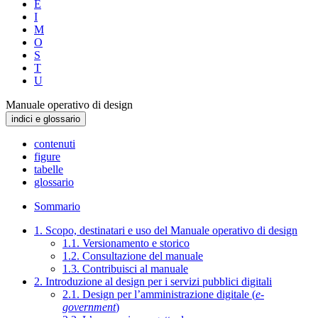
E
I
M
O
S
T
U
Manuale operativo di design
indici e glossario
contenuti
figure
tabelle
glossario
Sommario
1. Scopo, destinatari e uso del Manuale operativo di design
1.1. Versionamento e storico
1.2. Consultazione del manuale
1.3. Contribuisci al manuale
2. Introduzione al design per i servizi pubblici digitali
2.1. Design per l’amministrazione digitale (
e-
government
)