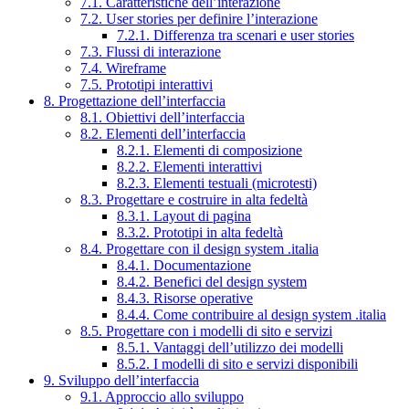
7.1. Caratteristiche dell’interazione
7.2. User stories per definire l’interazione
7.2.1. Differenza tra scenari e user stories
7.3. Flussi di interazione
7.4. Wireframe
7.5. Prototipi interattivi
8. Progettazione dell’interfaccia
8.1. Obiettivi dell’interfaccia
8.2. Elementi dell’interfaccia
8.2.1. Elementi di composizione
8.2.2. Elementi interattivi
8.2.3. Elementi testuali (microtesti)
8.3. Progettare e costruire in alta fedeltà
8.3.1. Layout di pagina
8.3.2. Prototipi in alta fedeltà
8.4. Progettare con il design system .italia
8.4.1. Documentazione
8.4.2. Benefici del design system
8.4.3. Risorse operative
8.4.4. Come contribuire al design system .italia
8.5. Progettare con i modelli di sito e servizi
8.5.1. Vantaggi dell’utilizzo dei modelli
8.5.2. I modelli di sito e servizi disponibili
9. Sviluppo dell’interfaccia
9.1. Approccio allo sviluppo