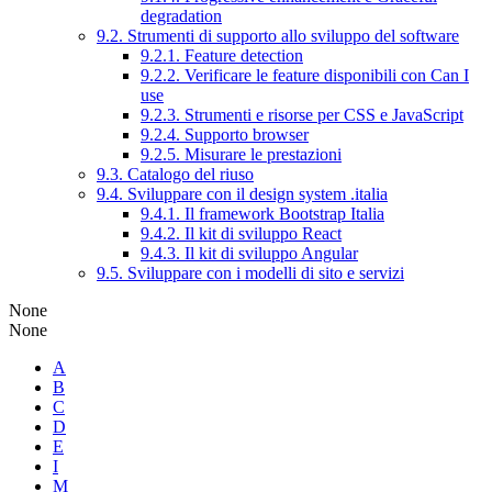
degradation
9.2. Strumenti di supporto allo sviluppo del software
9.2.1. Feature detection
9.2.2. Verificare le feature disponibili con Can I
use
9.2.3. Strumenti e risorse per CSS e JavaScript
9.2.4. Supporto browser
9.2.5. Misurare le prestazioni
9.3. Catalogo del riuso
9.4. Sviluppare con il design system .italia
9.4.1. Il framework Bootstrap Italia
9.4.2. Il kit di sviluppo React
9.4.3. Il kit di sviluppo Angular
9.5. Sviluppare con i modelli di sito e servizi
None
None
A
B
C
D
E
I
M