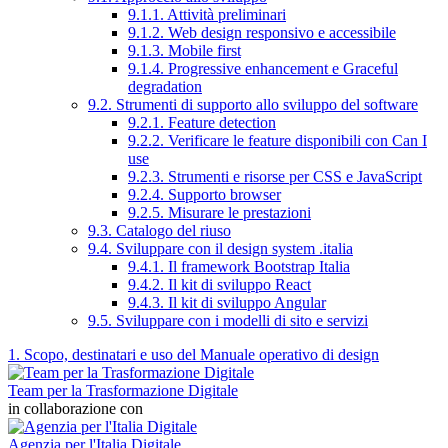
9.1.1. Attività preliminari
9.1.2. Web design responsivo e accessibile
9.1.3. Mobile first
9.1.4. Progressive enhancement e Graceful
degradation
9.2. Strumenti di supporto allo sviluppo del software
9.2.1. Feature detection
9.2.2. Verificare le feature disponibili con Can I
use
9.2.3. Strumenti e risorse per CSS e JavaScript
9.2.4. Supporto browser
9.2.5. Misurare le prestazioni
9.3. Catalogo del riuso
9.4. Sviluppare con il design system .italia
9.4.1. Il framework Bootstrap Italia
9.4.2. Il kit di sviluppo React
9.4.3. Il kit di sviluppo Angular
9.5. Sviluppare con i modelli di sito e servizi
1. Scopo, destinatari e uso del Manuale operativo di design
Team per la Trasformazione Digitale
in collaborazione con
Agenzia per l'Italia Digitale