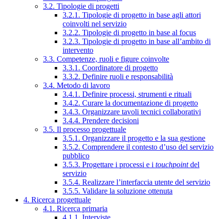
3.2. Tipologie di progetti
3.2.1. Tipologie di progetto in base agli attori
coinvolti nel servizio
3.2.2. Tipologie di progetto in base al focus
3.2.3. Tipologie di progetto in base all’ambito di
intervento
3.3. Competenze, ruoli e figure coinvolte
3.3.1. Coordinatore di progetto
3.3.2. Definire ruoli e responsabilità
3.4. Metodo di lavoro
3.4.1. Definire processi, strumenti e rituali
3.4.2. Curare la documentazione di progetto
3.4.3. Organizzare tavoli tecnici collaborativi
3.4.4. Prendere decisioni
3.5. Il processo progettuale
3.5.1. Organizzare il progetto e la sua gestione
3.5.2. Comprendere il contesto d’uso del servizio
pubblico
3.5.3. Progettare i processi e i
touchpoint
del
servizio
3.5.4. Realizzare l’interfaccia utente del servizio
3.5.5. Validare la soluzione ottenuta
4. Ricerca progettuale
4.1. Ricerca primaria
4.1.1. Interviste