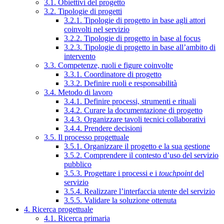
3.1. Obiettivi del progetto
3.2. Tipologie di progetti
3.2.1. Tipologie di progetto in base agli attori
coinvolti nel servizio
3.2.2. Tipologie di progetto in base al focus
3.2.3. Tipologie di progetto in base all’ambito di
intervento
3.3. Competenze, ruoli e figure coinvolte
3.3.1. Coordinatore di progetto
3.3.2. Definire ruoli e responsabilità
3.4. Metodo di lavoro
3.4.1. Definire processi, strumenti e rituali
3.4.2. Curare la documentazione di progetto
3.4.3. Organizzare tavoli tecnici collaborativi
3.4.4. Prendere decisioni
3.5. Il processo progettuale
3.5.1. Organizzare il progetto e la sua gestione
3.5.2. Comprendere il contesto d’uso del servizio
pubblico
3.5.3. Progettare i processi e i
touchpoint
del
servizio
3.5.4. Realizzare l’interfaccia utente del servizio
3.5.5. Validare la soluzione ottenuta
4. Ricerca progettuale
4.1. Ricerca primaria