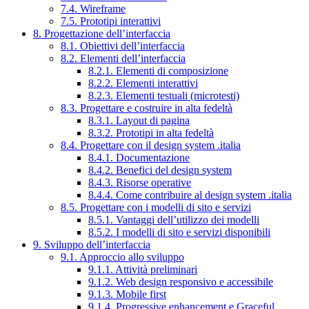
7.4. Wireframe
7.5. Prototipi interattivi
8. Progettazione dell’interfaccia
8.1. Obiettivi dell’interfaccia
8.2. Elementi dell’interfaccia
8.2.1. Elementi di composizione
8.2.2. Elementi interattivi
8.2.3. Elementi testuali (microtesti)
8.3. Progettare e costruire in alta fedeltà
8.3.1. Layout di pagina
8.3.2. Prototipi in alta fedeltà
8.4. Progettare con il design system .italia
8.4.1. Documentazione
8.4.2. Benefici del design system
8.4.3. Risorse operative
8.4.4. Come contribuire al design system .italia
8.5. Progettare con i modelli di sito e servizi
8.5.1. Vantaggi dell’utilizzo dei modelli
8.5.2. I modelli di sito e servizi disponibili
9. Sviluppo dell’interfaccia
9.1. Approccio allo sviluppo
9.1.1. Attività preliminari
9.1.2. Web design responsivo e accessibile
9.1.3. Mobile first
9.1.4. Progressive enhancement e Graceful