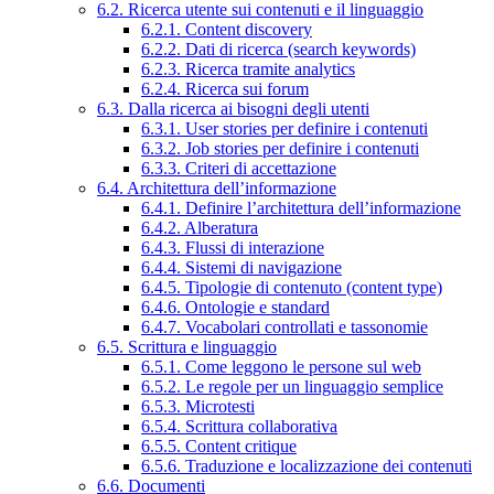
6.2. Ricerca utente sui contenuti e il linguaggio
6.2.1. Content discovery
6.2.2. Dati di ricerca (search keywords)
6.2.3. Ricerca tramite analytics
6.2.4. Ricerca sui forum
6.3. Dalla ricerca ai bisogni degli utenti
6.3.1. User stories per definire i contenuti
6.3.2. Job stories per definire i contenuti
6.3.3. Criteri di accettazione
6.4. Architettura dell’informazione
6.4.1. Definire l’architettura dell’informazione
6.4.2. Alberatura
6.4.3. Flussi di interazione
6.4.4. Sistemi di navigazione
6.4.5. Tipologie di contenuto (content type)
6.4.6. Ontologie e standard
6.4.7. Vocabolari controllati e tassonomie
6.5. Scrittura e linguaggio
6.5.1. Come leggono le persone sul web
6.5.2. Le regole per un linguaggio semplice
6.5.3. Microtesti
6.5.4. Scrittura collaborativa
6.5.5. Content critique
6.5.6. Traduzione e localizzazione dei contenuti
6.6. Documenti