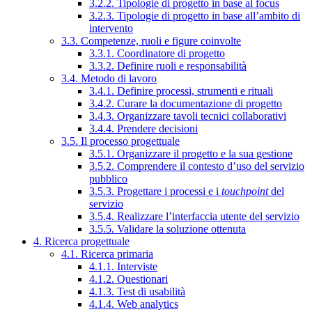
3.2.2. Tipologie di progetto in base al focus
3.2.3. Tipologie di progetto in base all’ambito di
intervento
3.3. Competenze, ruoli e figure coinvolte
3.3.1. Coordinatore di progetto
3.3.2. Definire ruoli e responsabilità
3.4. Metodo di lavoro
3.4.1. Definire processi, strumenti e rituali
3.4.2. Curare la documentazione di progetto
3.4.3. Organizzare tavoli tecnici collaborativi
3.4.4. Prendere decisioni
3.5. Il processo progettuale
3.5.1. Organizzare il progetto e la sua gestione
3.5.2. Comprendere il contesto d’uso del servizio
pubblico
3.5.3. Progettare i processi e i
touchpoint
del
servizio
3.5.4. Realizzare l’interfaccia utente del servizio
3.5.5. Validare la soluzione ottenuta
4. Ricerca progettuale
4.1. Ricerca primaria
4.1.1. Interviste
4.1.2. Questionari
4.1.3. Test di usabilità
4.1.4. Web analytics