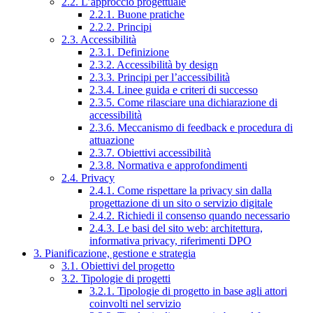
2.2. L’approccio progettuale
2.2.1. Buone pratiche
2.2.2. Principi
2.3. Accessibilità
2.3.1. Definizione
2.3.2. Accessibilità by design
2.3.3. Principi per l’accessibilità
2.3.4. Linee guida e criteri di successo
2.3.5. Come rilasciare una dichiarazione di
accessibilità
2.3.6. Meccanismo di feedback e procedura di
attuazione
2.3.7. Obiettivi accessibilità
2.3.8. Normativa e approfondimenti
2.4. Privacy
2.4.1. Come rispettare la privacy sin dalla
progettazione di un sito o servizio digitale
2.4.2. Richiedi il consenso quando necessario
2.4.3. Le basi del sito web: architettura,
informativa privacy, riferimenti DPO
3. Pianificazione, gestione e strategia
3.1. Obiettivi del progetto
3.2. Tipologie di progetti
3.2.1. Tipologie di progetto in base agli attori
coinvolti nel servizio