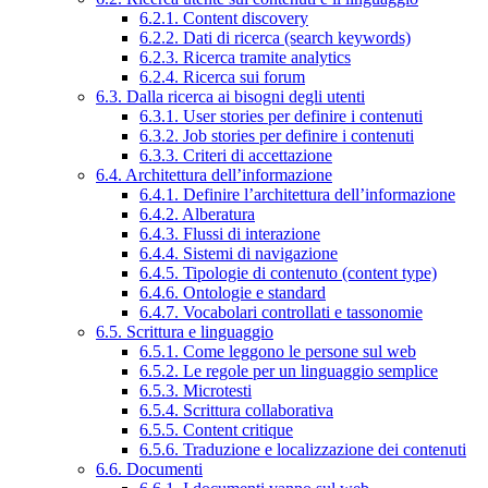
6.2.1. Content discovery
6.2.2. Dati di ricerca (search keywords)
6.2.3. Ricerca tramite analytics
6.2.4. Ricerca sui forum
6.3. Dalla ricerca ai bisogni degli utenti
6.3.1. User stories per definire i contenuti
6.3.2. Job stories per definire i contenuti
6.3.3. Criteri di accettazione
6.4. Architettura dell’informazione
6.4.1. Definire l’architettura dell’informazione
6.4.2. Alberatura
6.4.3. Flussi di interazione
6.4.4. Sistemi di navigazione
6.4.5. Tipologie di contenuto (content type)
6.4.6. Ontologie e standard
6.4.7. Vocabolari controllati e tassonomie
6.5. Scrittura e linguaggio
6.5.1. Come leggono le persone sul web
6.5.2. Le regole per un linguaggio semplice
6.5.3. Microtesti
6.5.4. Scrittura collaborativa
6.5.5. Content critique
6.5.6. Traduzione e localizzazione dei contenuti
6.6. Documenti