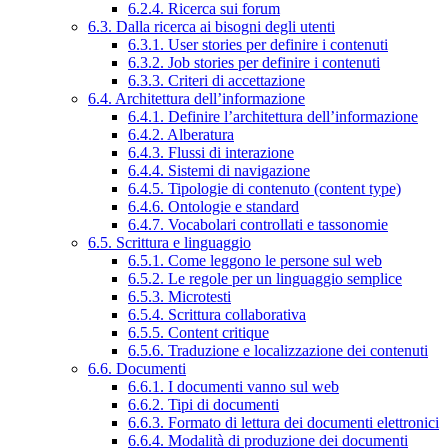
6.2.4. Ricerca sui forum
6.3. Dalla ricerca ai bisogni degli utenti
6.3.1. User stories per definire i contenuti
6.3.2. Job stories per definire i contenuti
6.3.3. Criteri di accettazione
6.4. Architettura dell’informazione
6.4.1. Definire l’architettura dell’informazione
6.4.2. Alberatura
6.4.3. Flussi di interazione
6.4.4. Sistemi di navigazione
6.4.5. Tipologie di contenuto (content type)
6.4.6. Ontologie e standard
6.4.7. Vocabolari controllati e tassonomie
6.5. Scrittura e linguaggio
6.5.1. Come leggono le persone sul web
6.5.2. Le regole per un linguaggio semplice
6.5.3. Microtesti
6.5.4. Scrittura collaborativa
6.5.5. Content critique
6.5.6. Traduzione e localizzazione dei contenuti
6.6. Documenti
6.6.1. I documenti vanno sul web
6.6.2. Tipi di documenti
6.6.3. Formato di lettura dei documenti elettronici
6.6.4. Modalità di produzione dei documenti