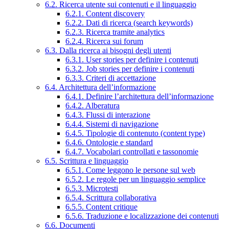
6.2. Ricerca utente sui contenuti e il linguaggio
6.2.1. Content discovery
6.2.2. Dati di ricerca (search keywords)
6.2.3. Ricerca tramite analytics
6.2.4. Ricerca sui forum
6.3. Dalla ricerca ai bisogni degli utenti
6.3.1. User stories per definire i contenuti
6.3.2. Job stories per definire i contenuti
6.3.3. Criteri di accettazione
6.4. Architettura dell’informazione
6.4.1. Definire l’architettura dell’informazione
6.4.2. Alberatura
6.4.3. Flussi di interazione
6.4.4. Sistemi di navigazione
6.4.5. Tipologie di contenuto (content type)
6.4.6. Ontologie e standard
6.4.7. Vocabolari controllati e tassonomie
6.5. Scrittura e linguaggio
6.5.1. Come leggono le persone sul web
6.5.2. Le regole per un linguaggio semplice
6.5.3. Microtesti
6.5.4. Scrittura collaborativa
6.5.5. Content critique
6.5.6. Traduzione e localizzazione dei contenuti
6.6. Documenti