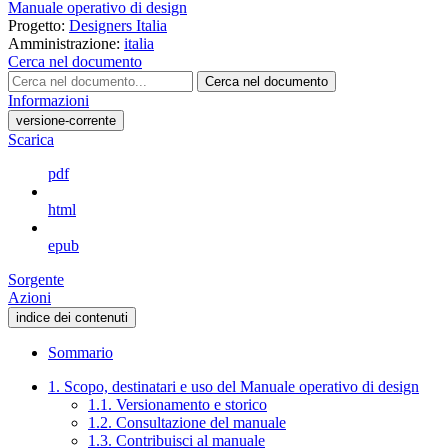
Manuale operativo di design
Progetto:
Designers Italia
Amministrazione:
italia
Cerca nel documento
Cerca nel documento
Informazioni
versione-corrente
Scarica
pdf
html
epub
Sorgente
Azioni
indice dei contenuti
Sommario
1. Scopo, destinatari e uso del Manuale operativo di design
1.1. Versionamento e storico
1.2. Consultazione del manuale
1.3. Contribuisci al manuale