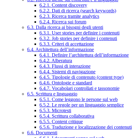
6.2.1. Content discovery
6.2.2. Dati di ricerca (search keywords)
6.2.3. Ricerca tramite analytics
6.2.4. Ricerca sui forum
6.3. Dalla ricerca ai bisogni degli utenti
6.3.1. User stories per definire i contenuti
6.3.2. Job stories per definire i contenuti
6.3.3. Criteri di accettazione
6.4. Architettura dell’informazione
6.4.1. Definire l’architettura dell’informazione
6.4.2. Alberatura
6.4.3. Flussi di interazione
6.4.4. Sistemi di navigazione
6.4.5. Tipologie di contenuto (content type)
6.4.6. Ontologie e standard
6.4.7. Vocabolari controllati e tassonomie
6.5. Scrittura e linguaggio
6.5.1. Come leggono le persone sul web
6.5.2. Le regole per un linguaggio semplice
6.5.3. Microtesti
6.5.4. Scrittura collaborativa
6.5.5. Content critique
6.5.6. Traduzione e localizzazione dei contenuti
6.6. Documenti