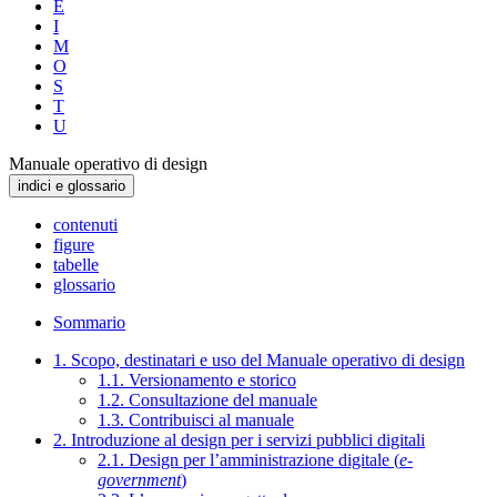
E
I
M
O
S
T
U
Manuale operativo di design
indici e glossario
contenuti
figure
tabelle
glossario
Sommario
1. Scopo, destinatari e uso del Manuale operativo di design
1.1. Versionamento e storico
1.2. Consultazione del manuale
1.3. Contribuisci al manuale
2. Introduzione al design per i servizi pubblici digitali
2.1. Design per l’amministrazione digitale (
e-
government
)