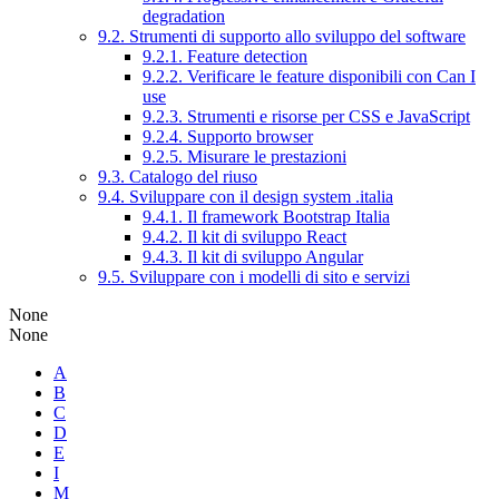
degradation
9.2. Strumenti di supporto allo sviluppo del software
9.2.1. Feature detection
9.2.2. Verificare le feature disponibili con Can I
use
9.2.3. Strumenti e risorse per CSS e JavaScript
9.2.4. Supporto browser
9.2.5. Misurare le prestazioni
9.3. Catalogo del riuso
9.4. Sviluppare con il design system .italia
9.4.1. Il framework Bootstrap Italia
9.4.2. Il kit di sviluppo React
9.4.3. Il kit di sviluppo Angular
9.5. Sviluppare con i modelli di sito e servizi
None
None
A
B
C
D
E
I
M