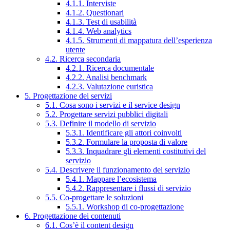
4.1.1. Interviste
4.1.2. Questionari
4.1.3. Test di usabilità
4.1.4. Web analytics
4.1.5. Strumenti di mappatura dell’esperienza
utente
4.2. Ricerca secondaria
4.2.1. Ricerca documentale
4.2.2. Analisi benchmark
4.2.3. Valutazione euristica
5. Progettazione dei servizi
5.1. Cosa sono i servizi e il service design
5.2. Progettare servizi pubblici digitali
5.3. Definire il modello di servizio
5.3.1. Identificare gli attori coinvolti
5.3.2. Formulare la proposta di valore
5.3.3. Inquadrare gli elementi costitutivi del
servizio
5.4. Descrivere il funzionamento del servizio
5.4.1. Mappare l’ecosistema
5.4.2. Rappresentare i flussi di servizio
5.5. Co-progettare le soluzioni
5.5.1. Workshop di co-progettazione
6. Progettazione dei contenuti
6.1. Cos’è il content design