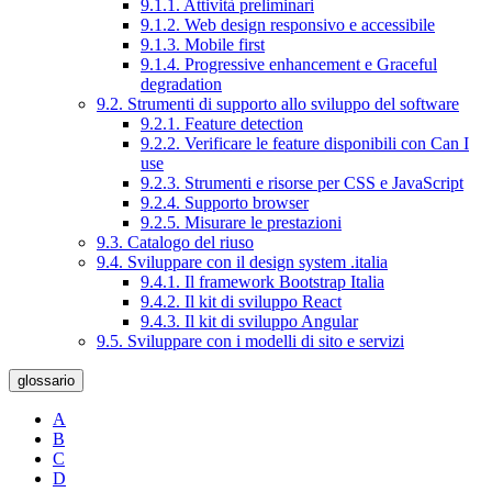
9.1.1. Attività preliminari
9.1.2. Web design responsivo e accessibile
9.1.3. Mobile first
9.1.4. Progressive enhancement e Graceful
degradation
9.2. Strumenti di supporto allo sviluppo del software
9.2.1. Feature detection
9.2.2. Verificare le feature disponibili con Can I
use
9.2.3. Strumenti e risorse per CSS e JavaScript
9.2.4. Supporto browser
9.2.5. Misurare le prestazioni
9.3. Catalogo del riuso
9.4. Sviluppare con il design system .italia
9.4.1. Il framework Bootstrap Italia
9.4.2. Il kit di sviluppo React
9.4.3. Il kit di sviluppo Angular
9.5. Sviluppare con i modelli di sito e servizi
glossario
A
B
C
D