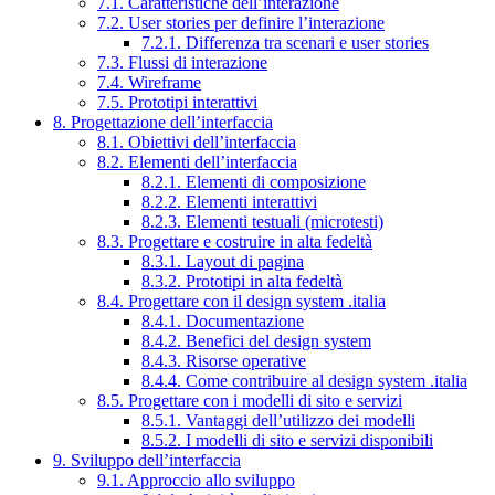
7.1. Caratteristiche dell’interazione
7.2. User stories per definire l’interazione
7.2.1. Differenza tra scenari e user stories
7.3. Flussi di interazione
7.4. Wireframe
7.5. Prototipi interattivi
8. Progettazione dell’interfaccia
8.1. Obiettivi dell’interfaccia
8.2. Elementi dell’interfaccia
8.2.1. Elementi di composizione
8.2.2. Elementi interattivi
8.2.3. Elementi testuali (microtesti)
8.3. Progettare e costruire in alta fedeltà
8.3.1. Layout di pagina
8.3.2. Prototipi in alta fedeltà
8.4. Progettare con il design system .italia
8.4.1. Documentazione
8.4.2. Benefici del design system
8.4.3. Risorse operative
8.4.4. Come contribuire al design system .italia
8.5. Progettare con i modelli di sito e servizi
8.5.1. Vantaggi dell’utilizzo dei modelli
8.5.2. I modelli di sito e servizi disponibili
9. Sviluppo dell’interfaccia
9.1. Approccio allo sviluppo