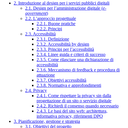
2. Introduzione al design per i servizi pubblici digitali
2.1. Design per l’amministrazione digitale (
e-
government
)
2.2. L’approccio progettuale
2.2.1. Buone pratiche
2.2.2. Principi
2.3. Accessibilità
2.3.1. Definizione
2.3.2. Accessibilità by design
2.3.3. Principi per l’accessibilità
2.3.4. Linee guida e criteri di successo
2.3.5. Come rilasciare una dichiarazione di
accessibilità
2.3.6. Meccanismo di feedback e procedura di
attuazione
2.3.7. Obiettivi accessibilità
2.3.8. Normativa e approfondimenti
2.4. Privacy
2.4.1. Come rispettare la privacy sin dalla
progettazione di un sito o servizio digitale
2.4.2. Richiedi il consenso quando necessario
2.4.3. Le basi del sito web: architettura,
informativa privacy, riferimenti DPO
3. Pianificazione, gestione e strategia
3.1. Obiettivi del progetto