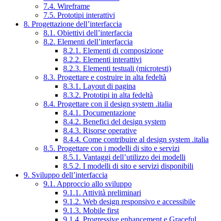
7.4. Wireframe
7.5. Prototipi interattivi
8. Progettazione dell’interfaccia
8.1. Obiettivi dell’interfaccia
8.2. Elementi dell’interfaccia
8.2.1. Elementi di composizione
8.2.2. Elementi interattivi
8.2.3. Elementi testuali (microtesti)
8.3. Progettare e costruire in alta fedeltà
8.3.1. Layout di pagina
8.3.2. Prototipi in alta fedeltà
8.4. Progettare con il design system .italia
8.4.1. Documentazione
8.4.2. Benefici del design system
8.4.3. Risorse operative
8.4.4. Come contribuire al design system .italia
8.5. Progettare con i modelli di sito e servizi
8.5.1. Vantaggi dell’utilizzo dei modelli
8.5.2. I modelli di sito e servizi disponibili
9. Sviluppo dell’interfaccia
9.1. Approccio allo sviluppo
9.1.1. Attività preliminari
9.1.2. Web design responsivo e accessibile
9.1.3. Mobile first
9.1.4. Progressive enhancement e Graceful