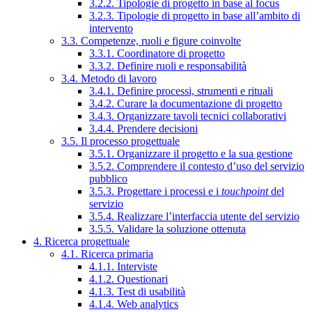
3.2.2. Tipologie di progetto in base al focus
3.2.3. Tipologie di progetto in base all’ambito di
intervento
3.3. Competenze, ruoli e figure coinvolte
3.3.1. Coordinatore di progetto
3.3.2. Definire ruoli e responsabilità
3.4. Metodo di lavoro
3.4.1. Definire processi, strumenti e rituali
3.4.2. Curare la documentazione di progetto
3.4.3. Organizzare tavoli tecnici collaborativi
3.4.4. Prendere decisioni
3.5. Il processo progettuale
3.5.1. Organizzare il progetto e la sua gestione
3.5.2. Comprendere il contesto d’uso del servizio
pubblico
3.5.3. Progettare i processi e i
touchpoint
del
servizio
3.5.4. Realizzare l’interfaccia utente del servizio
3.5.5. Validare la soluzione ottenuta
4. Ricerca progettuale
4.1. Ricerca primaria
4.1.1. Interviste
4.1.2. Questionari
4.1.3. Test di usabilità
4.1.4. Web analytics