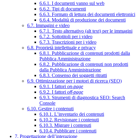
6.6.1. I documenti vanno sul web
6.6.2. Tipi di documenti
6.6.3. Formato di lettura dei documenti elettronici
6.6.4. Modalità di produzione dei documenti
6.7. Immagini e video
6.7.1. Testo alternativo (alt text) per le immagini
6.7.2. Sottotitoli per i video
6.7.3. Trascrizioni per i video
6.8. Proprietà intellettuale e privacy
6.8.1. Pubblicazione di contenuti prodotti dalla
Pubblica Amministrazione
6.8.2. Pubblicazione di contenuti non prodotti
dalla Pubblica Amministrazione
6.8.3. Consenso dei soggetti ritratti
6.9. Ottimizzazione per i motori di ricerca (SEO)
6.9.1. I fattori
on-page
6.9.2. I fattori
off-page
6.9.3. Strumenti di diagnostica SEO: Search
Console
6.10. Gestire i contenuti
6.10.1. L’inventario dei contenuti
6.10.2. Revisionare i contenuti
6.10.3. Migrare i contenuti
6.10.4. Pubblicare i contenuti
7. Progettazione dell’interazione