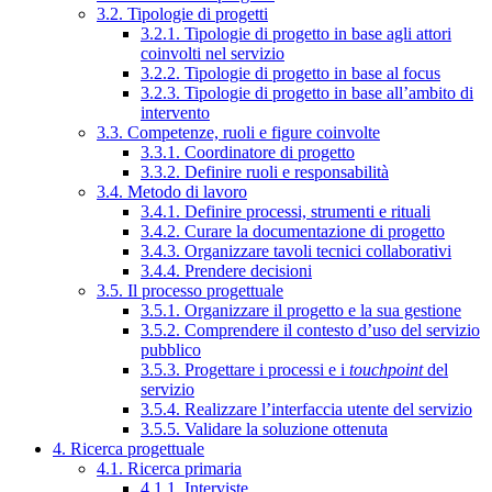
3.2. Tipologie di progetti
3.2.1. Tipologie di progetto in base agli attori
coinvolti nel servizio
3.2.2. Tipologie di progetto in base al focus
3.2.3. Tipologie di progetto in base all’ambito di
intervento
3.3. Competenze, ruoli e figure coinvolte
3.3.1. Coordinatore di progetto
3.3.2. Definire ruoli e responsabilità
3.4. Metodo di lavoro
3.4.1. Definire processi, strumenti e rituali
3.4.2. Curare la documentazione di progetto
3.4.3. Organizzare tavoli tecnici collaborativi
3.4.4. Prendere decisioni
3.5. Il processo progettuale
3.5.1. Organizzare il progetto e la sua gestione
3.5.2. Comprendere il contesto d’uso del servizio
pubblico
3.5.3. Progettare i processi e i
touchpoint
del
servizio
3.5.4. Realizzare l’interfaccia utente del servizio
3.5.5. Validare la soluzione ottenuta
4. Ricerca progettuale
4.1. Ricerca primaria
4.1.1. Interviste