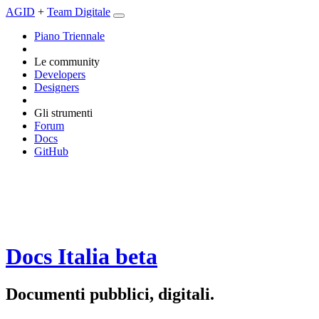
AGID
+
Team Digitale
Piano Triennale
Le community
Developers
Designers
Gli strumenti
Forum
Docs
GitHub
Docs Italia
beta
Documenti pubblici, digitali.