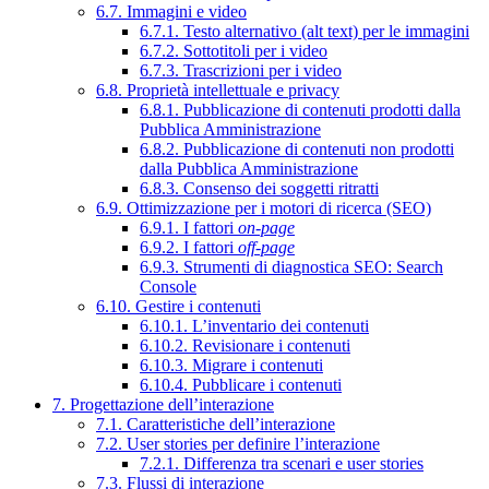
6.7. Immagini e video
6.7.1. Testo alternativo (alt text) per le immagini
6.7.2. Sottotitoli per i video
6.7.3. Trascrizioni per i video
6.8. Proprietà intellettuale e privacy
6.8.1. Pubblicazione di contenuti prodotti dalla
Pubblica Amministrazione
6.8.2. Pubblicazione di contenuti non prodotti
dalla Pubblica Amministrazione
6.8.3. Consenso dei soggetti ritratti
6.9. Ottimizzazione per i motori di ricerca (SEO)
6.9.1. I fattori
on-page
6.9.2. I fattori
off-page
6.9.3. Strumenti di diagnostica SEO: Search
Console
6.10. Gestire i contenuti
6.10.1. L’inventario dei contenuti
6.10.2. Revisionare i contenuti
6.10.3. Migrare i contenuti
6.10.4. Pubblicare i contenuti
7. Progettazione dell’interazione
7.1. Caratteristiche dell’interazione
7.2. User stories per definire l’interazione
7.2.1. Differenza tra scenari e user stories
7.3. Flussi di interazione