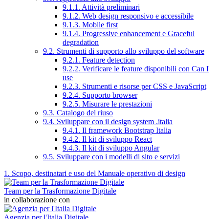
9.1.1. Attività preliminari
9.1.2. Web design responsivo e accessibile
9.1.3. Mobile first
9.1.4. Progressive enhancement e Graceful
degradation
9.2. Strumenti di supporto allo sviluppo del software
9.2.1. Feature detection
9.2.2. Verificare le feature disponibili con Can I
use
9.2.3. Strumenti e risorse per CSS e JavaScript
9.2.4. Supporto browser
9.2.5. Misurare le prestazioni
9.3. Catalogo del riuso
9.4. Sviluppare con il design system .italia
9.4.1. Il framework Bootstrap Italia
9.4.2. Il kit di sviluppo React
9.4.3. Il kit di sviluppo Angular
9.5. Sviluppare con i modelli di sito e servizi
1. Scopo, destinatari e uso del Manuale operativo di design
Team per la Trasformazione Digitale
in collaborazione con
Agenzia per l'Italia Digitale