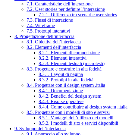
7.1. Caratteristiche dell’interazione
7.2. User stories per definire l’interazione
7.2.1. Differenza tra scenari e user stories
7.3. Flussi di interazione
7.4. Wireframe
7.5. Prototipi interattivi
8. Progettazione dell’interfaccia
8.1. Obiettivi dell’interfaccia
8.2. Elementi dell’interfaccia
8.2.1. Elementi di composizione
8.2.2. Elementi interattivi
8.2.3. Elementi testuali (microtesti)
8.3. Progettare e costruire in alta fedeltà
8.3.1. Layout di pagina
8.3.2. Prototipi in alta fedeltà
8.4. Progettare con il design system .italia
8.4.1. Documentazione
8.4.2. Benefici del design system
8.4.3. Risorse operative
8.4.4. Come contribuire al design system .italia
8.5. Progettare con i modelli di sito e servizi
8.5.1. Vantaggi dell’utilizzo dei modelli
8.5.2. I modelli di sito e servizi disponibili
9. Sviluppo dell’interfaccia
9.1. Approccio allo sviluppo