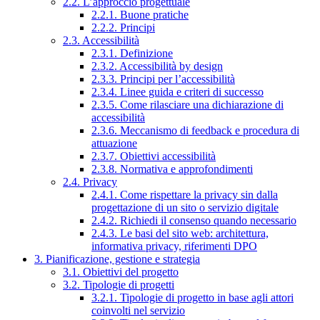
2.2. L’approccio progettuale
2.2.1. Buone pratiche
2.2.2. Principi
2.3. Accessibilità
2.3.1. Definizione
2.3.2. Accessibilità by design
2.3.3. Principi per l’accessibilità
2.3.4. Linee guida e criteri di successo
2.3.5. Come rilasciare una dichiarazione di
accessibilità
2.3.6. Meccanismo di feedback e procedura di
attuazione
2.3.7. Obiettivi accessibilità
2.3.8. Normativa e approfondimenti
2.4. Privacy
2.4.1. Come rispettare la privacy sin dalla
progettazione di un sito o servizio digitale
2.4.2. Richiedi il consenso quando necessario
2.4.3. Le basi del sito web: architettura,
informativa privacy, riferimenti DPO
3. Pianificazione, gestione e strategia
3.1. Obiettivi del progetto
3.2. Tipologie di progetti
3.2.1. Tipologie di progetto in base agli attori
coinvolti nel servizio