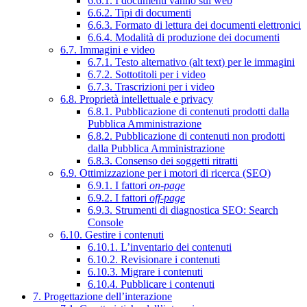
6.6.1. I documenti vanno sul web
6.6.2. Tipi di documenti
6.6.3. Formato di lettura dei documenti elettronici
6.6.4. Modalità di produzione dei documenti
6.7. Immagini e video
6.7.1. Testo alternativo (alt text) per le immagini
6.7.2. Sottotitoli per i video
6.7.3. Trascrizioni per i video
6.8. Proprietà intellettuale e privacy
6.8.1. Pubblicazione di contenuti prodotti dalla
Pubblica Amministrazione
6.8.2. Pubblicazione di contenuti non prodotti
dalla Pubblica Amministrazione
6.8.3. Consenso dei soggetti ritratti
6.9. Ottimizzazione per i motori di ricerca (SEO)
6.9.1. I fattori
on-page
6.9.2. I fattori
off-page
6.9.3. Strumenti di diagnostica SEO: Search
Console
6.10. Gestire i contenuti
6.10.1. L’inventario dei contenuti
6.10.2. Revisionare i contenuti
6.10.3. Migrare i contenuti
6.10.4. Pubblicare i contenuti
7. Progettazione dell’interazione