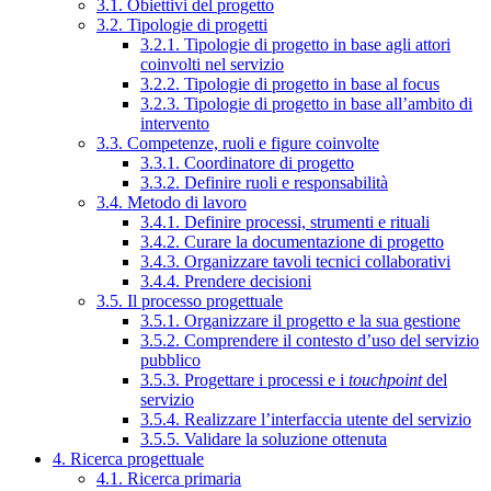
3.1. Obiettivi del progetto
3.2. Tipologie di progetti
3.2.1. Tipologie di progetto in base agli attori
coinvolti nel servizio
3.2.2. Tipologie di progetto in base al focus
3.2.3. Tipologie di progetto in base all’ambito di
intervento
3.3. Competenze, ruoli e figure coinvolte
3.3.1. Coordinatore di progetto
3.3.2. Definire ruoli e responsabilità
3.4. Metodo di lavoro
3.4.1. Definire processi, strumenti e rituali
3.4.2. Curare la documentazione di progetto
3.4.3. Organizzare tavoli tecnici collaborativi
3.4.4. Prendere decisioni
3.5. Il processo progettuale
3.5.1. Organizzare il progetto e la sua gestione
3.5.2. Comprendere il contesto d’uso del servizio
pubblico
3.5.3. Progettare i processi e i
touchpoint
del
servizio
3.5.4. Realizzare l’interfaccia utente del servizio
3.5.5. Validare la soluzione ottenuta
4. Ricerca progettuale
4.1. Ricerca primaria