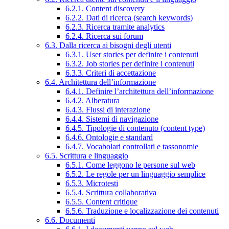
6.2.1. Content discovery
6.2.2. Dati di ricerca (search keywords)
6.2.3. Ricerca tramite analytics
6.2.4. Ricerca sui forum
6.3. Dalla ricerca ai bisogni degli utenti
6.3.1. User stories per definire i contenuti
6.3.2. Job stories per definire i contenuti
6.3.3. Criteri di accettazione
6.4. Architettura dell’informazione
6.4.1. Definire l’architettura dell’informazione
6.4.2. Alberatura
6.4.3. Flussi di interazione
6.4.4. Sistemi di navigazione
6.4.5. Tipologie di contenuto (content type)
6.4.6. Ontologie e standard
6.4.7. Vocabolari controllati e tassonomie
6.5. Scrittura e linguaggio
6.5.1. Come leggono le persone sul web
6.5.2. Le regole per un linguaggio semplice
6.5.3. Microtesti
6.5.4. Scrittura collaborativa
6.5.5. Content critique
6.5.6. Traduzione e localizzazione dei contenuti
6.6. Documenti