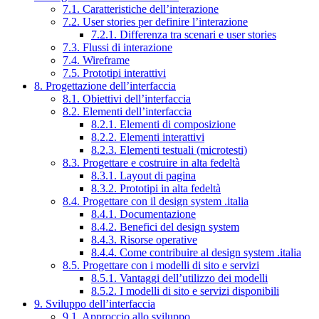
7.1. Caratteristiche dell’interazione
7.2. User stories per definire l’interazione
7.2.1. Differenza tra scenari e user stories
7.3. Flussi di interazione
7.4. Wireframe
7.5. Prototipi interattivi
8. Progettazione dell’interfaccia
8.1. Obiettivi dell’interfaccia
8.2. Elementi dell’interfaccia
8.2.1. Elementi di composizione
8.2.2. Elementi interattivi
8.2.3. Elementi testuali (microtesti)
8.3. Progettare e costruire in alta fedeltà
8.3.1. Layout di pagina
8.3.2. Prototipi in alta fedeltà
8.4. Progettare con il design system .italia
8.4.1. Documentazione
8.4.2. Benefici del design system
8.4.3. Risorse operative
8.4.4. Come contribuire al design system .italia
8.5. Progettare con i modelli di sito e servizi
8.5.1. Vantaggi dell’utilizzo dei modelli
8.5.2. I modelli di sito e servizi disponibili
9. Sviluppo dell’interfaccia
9.1. Approccio allo sviluppo