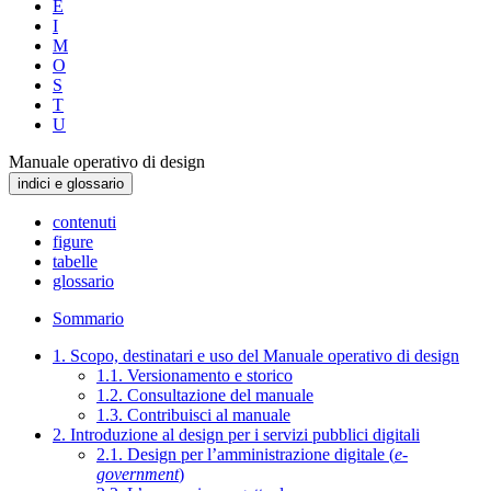
E
I
M
O
S
T
U
Manuale operativo di design
indici e glossario
contenuti
figure
tabelle
glossario
Sommario
1. Scopo, destinatari e uso del Manuale operativo di design
1.1. Versionamento e storico
1.2. Consultazione del manuale
1.3. Contribuisci al manuale
2. Introduzione al design per i servizi pubblici digitali
2.1. Design per l’amministrazione digitale (
e-
government
)