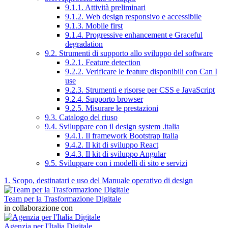
9.1.1. Attività preliminari
9.1.2. Web design responsivo e accessibile
9.1.3. Mobile first
9.1.4. Progressive enhancement e Graceful
degradation
9.2. Strumenti di supporto allo sviluppo del software
9.2.1. Feature detection
9.2.2. Verificare le feature disponibili con Can I
use
9.2.3. Strumenti e risorse per CSS e JavaScript
9.2.4. Supporto browser
9.2.5. Misurare le prestazioni
9.3. Catalogo del riuso
9.4. Sviluppare con il design system .italia
9.4.1. Il framework Bootstrap Italia
9.4.2. Il kit di sviluppo React
9.4.3. Il kit di sviluppo Angular
9.5. Sviluppare con i modelli di sito e servizi
1. Scopo, destinatari e uso del Manuale operativo di design
Team per la Trasformazione Digitale
in collaborazione con
Agenzia per l'Italia Digitale