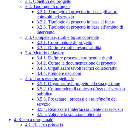
3.1. Obiettivi del progetto
3.2. Tipologie di progetti
3.2.1. Tipologie di progetto in base agli attori
coinvolti nel servizio
3.2.2. Tipologie di progetto in base al focus
3.2.3. Tipologie di progetto in base all’ambito di
intervento
3.3. Competenze, ruoli e figure coinvolte
3.3.1. Coordinatore di progetto
3.3.2. Definire ruoli e responsabilità
3.4. Metodo di lavoro
3.4.1. Definire processi, strumenti e rituali
3.4.2. Curare la documentazione di progetto
3.4.3. Organizzare tavoli tecnici collaborativi
3.4.4. Prendere decisioni
3.5. Il processo progettuale
3.5.1. Organizzare il progetto e la sua gestione
3.5.2. Comprendere il contesto d’uso del servizio
pubblico
3.5.3. Progettare i processi e i
touchpoint
del
servizio
3.5.4. Realizzare l’interfaccia utente del servizio
3.5.5. Validare la soluzione ottenuta
4. Ricerca progettuale
4.1. Ricerca primaria