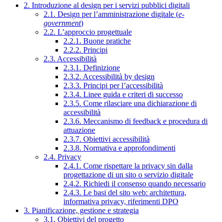
2. Introduzione al design per i servizi pubblici digitali
2.1. Design per l’amministrazione digitale (
e-
government
)
2.2. L’approccio progettuale
2.2.1. Buone pratiche
2.2.2. Principi
2.3. Accessibilità
2.3.1. Definizione
2.3.2. Accessibilità by design
2.3.3. Principi per l’accessibilità
2.3.4. Linee guida e criteri di successo
2.3.5. Come rilasciare una dichiarazione di
accessibilità
2.3.6. Meccanismo di feedback e procedura di
attuazione
2.3.7. Obiettivi accessibilità
2.3.8. Normativa e approfondimenti
2.4. Privacy
2.4.1. Come rispettare la privacy sin dalla
progettazione di un sito o servizio digitale
2.4.2. Richiedi il consenso quando necessario
2.4.3. Le basi del sito web: architettura,
informativa privacy, riferimenti DPO
3. Pianificazione, gestione e strategia
3.1. Obiettivi del progetto