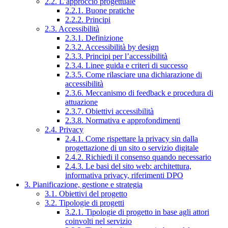
2.2. L’approccio progettuale
2.2.1. Buone pratiche
2.2.2. Principi
2.3. Accessibilità
2.3.1. Definizione
2.3.2. Accessibilità by design
2.3.3. Principi per l’accessibilità
2.3.4. Linee guida e criteri di successo
2.3.5. Come rilasciare una dichiarazione di
accessibilità
2.3.6. Meccanismo di feedback e procedura di
attuazione
2.3.7. Obiettivi accessibilità
2.3.8. Normativa e approfondimenti
2.4. Privacy
2.4.1. Come rispettare la privacy sin dalla
progettazione di un sito o servizio digitale
2.4.2. Richiedi il consenso quando necessario
2.4.3. Le basi del sito web: architettura,
informativa privacy, riferimenti DPO
3. Pianificazione, gestione e strategia
3.1. Obiettivi del progetto
3.2. Tipologie di progetti
3.2.1. Tipologie di progetto in base agli attori
coinvolti nel servizio