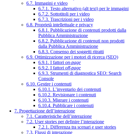
6.7. Immagini e video
6.7.1. Testo alternativo (alt text) per le immagini
6.7.2. Sottotitoli per i video
6.7.3. Trascrizioni per i video
6.8. Proprietà intellettuale e privacy
6.8.1. Pubblicazione di contenuti prodotti dalla
Pubblica Amministrazione
6.8.2. Pubblicazione di contenuti non prodotti
dalla Pubblica Amministrazione
6.8.3. Consenso dei soggetti ritratti
6.9. Ottimizzazione per i motori di ricerca (SEO)
6.9.1. I fattori
on-page
6.9.2. I fattori
off-page
6.9.3. Strumenti di diagnostica SEO: Search
Console
6.10. Gestire i contenuti
6.10.1. L’inventario dei contenuti
6.10.2. Revisionare i contenuti
6.10.3. Migrare i contenuti
6.10.4. Pubblicare i contenuti
7. Progettazione dell’interazione
7.1. Caratteristiche dell’interazione
7.2. User stories per definire l’interazione
7.2.1. Differenza tra scenari e user stories
7.3. Flussi di interazione