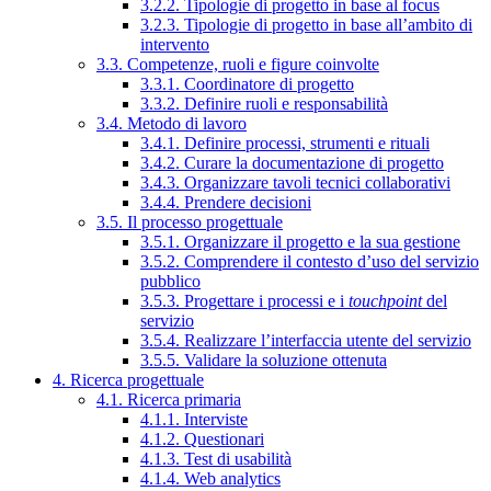
3.2.2. Tipologie di progetto in base al focus
3.2.3. Tipologie di progetto in base all’ambito di
intervento
3.3. Competenze, ruoli e figure coinvolte
3.3.1. Coordinatore di progetto
3.3.2. Definire ruoli e responsabilità
3.4. Metodo di lavoro
3.4.1. Definire processi, strumenti e rituali
3.4.2. Curare la documentazione di progetto
3.4.3. Organizzare tavoli tecnici collaborativi
3.4.4. Prendere decisioni
3.5. Il processo progettuale
3.5.1. Organizzare il progetto e la sua gestione
3.5.2. Comprendere il contesto d’uso del servizio
pubblico
3.5.3. Progettare i processi e i
touchpoint
del
servizio
3.5.4. Realizzare l’interfaccia utente del servizio
3.5.5. Validare la soluzione ottenuta
4. Ricerca progettuale
4.1. Ricerca primaria
4.1.1. Interviste
4.1.2. Questionari
4.1.3. Test di usabilità
4.1.4. Web analytics