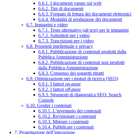
6.6.1. I documenti vanno sul web
6.6.2. Tipi di documenti
6.6.3. Formato di lettura dei documenti elettronici
6.6.4. Modalità di produzione dei documenti
6.7. Immagini e video
6.7.1. Testo alternativo (alt text) per le immagini
6.7.2. Sottotitoli per i video
6.7.3. Trascrizioni per i video
6.8. Proprietà intellettuale e privacy
6.8.1. Pubblicazione di contenuti prodotti dalla
Pubblica Amministrazione
6.8.2. Pubblicazione di contenuti non prodotti
dalla Pubblica Amministrazione
6.8.3. Consenso dei soggetti ritratti
6.9. Ottimizzazione per i motori di ricerca (SEO)
6.9.1. I fattori
on-page
6.9.2. I fattori
off-page
6.9.3. Strumenti di diagnostica SEO: Search
Console
6.10. Gestire i contenuti
6.10.1. L’inventario dei contenuti
6.10.2. Revisionare i contenuti
6.10.3. Migrare i contenuti
6.10.4. Pubblicare i contenuti
7. Progettazione dell’interazione