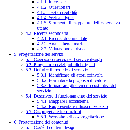
4.1.1. Interviste
4.1.2. Questionari
4.1.3. Test di usabilità
4.1.4. Web analytics
4.1.5. Strumenti di mappatura dell’esperienza
utente
4.2. Ricerca secondaria
4.2.1. Ricerca documentale
4.2.2. Analisi benchmark
4.2.3. Valutazione euristica
5. Progettazione dei servizi
5.1. Cosa sono i servizi e il service design
5.2. Progettare servizi pubblici digitali
5.3. Definire il modello di servizio
5.3.1. Identificare gli attori coinvolti
5.3.2. Formulare la proposta di valore
5.3.3. Inquadrare gli elementi costitutivi del
servizio
5.4. Descrivere il funzionamento del servizio
5.4.1. Mappare l’ecosistema
5.4.2. Rappresentare i flussi di servizio
5.5. Co-progettare le soluzioni
5.5.1. Workshop di co-progettazione
6. Progettazione dei contenuti
6.1. Cos’è il content design