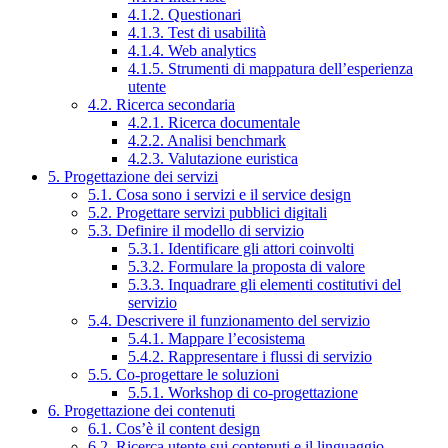
4.1.2. Questionari
4.1.3. Test di usabilità
4.1.4. Web analytics
4.1.5. Strumenti di mappatura dell’esperienza
utente
4.2. Ricerca secondaria
4.2.1. Ricerca documentale
4.2.2. Analisi benchmark
4.2.3. Valutazione euristica
5. Progettazione dei servizi
5.1. Cosa sono i servizi e il service design
5.2. Progettare servizi pubblici digitali
5.3. Definire il modello di servizio
5.3.1. Identificare gli attori coinvolti
5.3.2. Formulare la proposta di valore
5.3.3. Inquadrare gli elementi costitutivi del
servizio
5.4. Descrivere il funzionamento del servizio
5.4.1. Mappare l’ecosistema
5.4.2. Rappresentare i flussi di servizio
5.5. Co-progettare le soluzioni
5.5.1. Workshop di co-progettazione
6. Progettazione dei contenuti
6.1. Cos’è il content design
6.2. Ricerca utente sui contenuti e il linguaggio