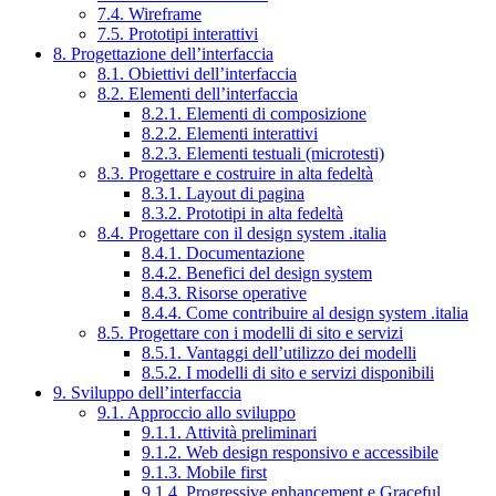
7.4. Wireframe
7.5. Prototipi interattivi
8. Progettazione dell’interfaccia
8.1. Obiettivi dell’interfaccia
8.2. Elementi dell’interfaccia
8.2.1. Elementi di composizione
8.2.2. Elementi interattivi
8.2.3. Elementi testuali (microtesti)
8.3. Progettare e costruire in alta fedeltà
8.3.1. Layout di pagina
8.3.2. Prototipi in alta fedeltà
8.4. Progettare con il design system .italia
8.4.1. Documentazione
8.4.2. Benefici del design system
8.4.3. Risorse operative
8.4.4. Come contribuire al design system .italia
8.5. Progettare con i modelli di sito e servizi
8.5.1. Vantaggi dell’utilizzo dei modelli
8.5.2. I modelli di sito e servizi disponibili
9. Sviluppo dell’interfaccia
9.1. Approccio allo sviluppo
9.1.1. Attività preliminari
9.1.2. Web design responsivo e accessibile
9.1.3. Mobile first
9.1.4. Progressive enhancement e Graceful