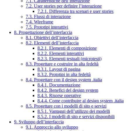
7.1. Caratteristiche dell’interazione
7.2. User stories per definire l’interazione
7.2.1. Differenza tra scenari e user stories
7.3. Flussi di interazione
7.4. Wireframe
7.5. Prototipi interattivi
8. Progettazione dell’interfaccia
8.1. Obiettivi dell’interfaccia
8.2. Elementi dell’interfaccia
8.2.1. Elementi di composizione
8.2.2. Elementi interattivi
8.2.3. Elementi testuali (microtesti)
8.3. Progettare e costruire in alta fedeltà
8.3.1. Layout di pagina
8.3.2. Prototipi in alta fedeltà
8.4. Progettare con il design system .italia
8.4.1. Documentazione
8.4.2. Benefici del design system
8.4.3. Risorse operative
8.4.4. Come contribuire al design system .italia
8.5. Progettare con i modelli di sito e servizi
8.5.1. Vantaggi dell’utilizzo dei modelli
8.5.2. I modelli di sito e servizi disponibili
9. Sviluppo dell’interfaccia
9.1. Approccio allo sviluppo