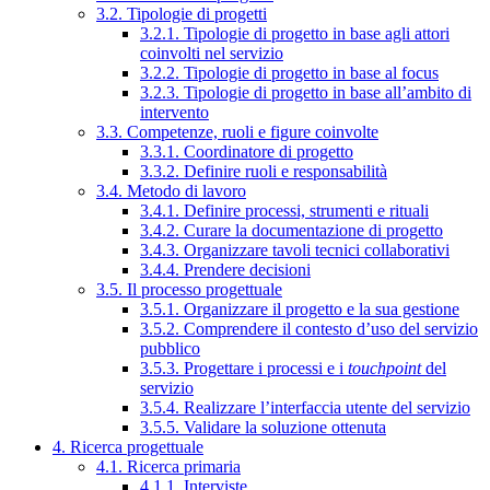
3.2. Tipologie di progetti
3.2.1. Tipologie di progetto in base agli attori
coinvolti nel servizio
3.2.2. Tipologie di progetto in base al focus
3.2.3. Tipologie di progetto in base all’ambito di
intervento
3.3. Competenze, ruoli e figure coinvolte
3.3.1. Coordinatore di progetto
3.3.2. Definire ruoli e responsabilità
3.4. Metodo di lavoro
3.4.1. Definire processi, strumenti e rituali
3.4.2. Curare la documentazione di progetto
3.4.3. Organizzare tavoli tecnici collaborativi
3.4.4. Prendere decisioni
3.5. Il processo progettuale
3.5.1. Organizzare il progetto e la sua gestione
3.5.2. Comprendere il contesto d’uso del servizio
pubblico
3.5.3. Progettare i processi e i
touchpoint
del
servizio
3.5.4. Realizzare l’interfaccia utente del servizio
3.5.5. Validare la soluzione ottenuta
4. Ricerca progettuale
4.1. Ricerca primaria
4.1.1. Interviste