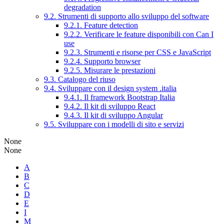
degradation
9.2. Strumenti di supporto allo sviluppo del software
9.2.1. Feature detection
9.2.2. Verificare le feature disponibili con Can I
use
9.2.3. Strumenti e risorse per CSS e JavaScript
9.2.4. Supporto browser
9.2.5. Misurare le prestazioni
9.3. Catalogo del riuso
9.4. Sviluppare con il design system .italia
9.4.1. Il framework Bootstrap Italia
9.4.2. Il kit di sviluppo React
9.4.3. Il kit di sviluppo Angular
9.5. Sviluppare con i modelli di sito e servizi
None
None
A
B
C
D
E
I
M