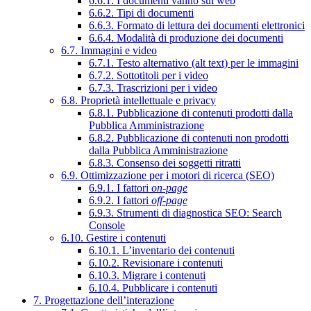
6.6.1. I documenti vanno sul web
6.6.2. Tipi di documenti
6.6.3. Formato di lettura dei documenti elettronici
6.6.4. Modalità di produzione dei documenti
6.7. Immagini e video
6.7.1. Testo alternativo (alt text) per le immagini
6.7.2. Sottotitoli per i video
6.7.3. Trascrizioni per i video
6.8. Proprietà intellettuale e privacy
6.8.1. Pubblicazione di contenuti prodotti dalla
Pubblica Amministrazione
6.8.2. Pubblicazione di contenuti non prodotti
dalla Pubblica Amministrazione
6.8.3. Consenso dei soggetti ritratti
6.9. Ottimizzazione per i motori di ricerca (SEO)
6.9.1. I fattori
on-page
6.9.2. I fattori
off-page
6.9.3. Strumenti di diagnostica SEO: Search
Console
6.10. Gestire i contenuti
6.10.1. L’inventario dei contenuti
6.10.2. Revisionare i contenuti
6.10.3. Migrare i contenuti
6.10.4. Pubblicare i contenuti
7. Progettazione dell’interazione