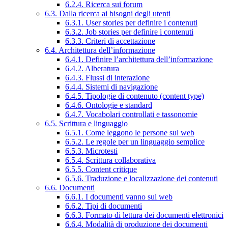
6.2.4. Ricerca sui forum
6.3. Dalla ricerca ai bisogni degli utenti
6.3.1. User stories per definire i contenuti
6.3.2. Job stories per definire i contenuti
6.3.3. Criteri di accettazione
6.4. Architettura dell’informazione
6.4.1. Definire l’architettura dell’informazione
6.4.2. Alberatura
6.4.3. Flussi di interazione
6.4.4. Sistemi di navigazione
6.4.5. Tipologie di contenuto (content type)
6.4.6. Ontologie e standard
6.4.7. Vocabolari controllati e tassonomie
6.5. Scrittura e linguaggio
6.5.1. Come leggono le persone sul web
6.5.2. Le regole per un linguaggio semplice
6.5.3. Microtesti
6.5.4. Scrittura collaborativa
6.5.5. Content critique
6.5.6. Traduzione e localizzazione dei contenuti
6.6. Documenti
6.6.1. I documenti vanno sul web
6.6.2. Tipi di documenti
6.6.3. Formato di lettura dei documenti elettronici
6.6.4. Modalità di produzione dei documenti