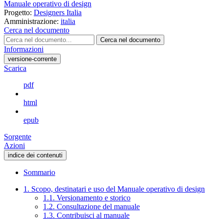
Manuale operativo di design
Progetto:
Designers Italia
Amministrazione:
italia
Cerca nel documento
Cerca nel documento
Informazioni
versione-corrente
Scarica
pdf
html
epub
Sorgente
Azioni
indice dei contenuti
Sommario
1. Scopo, destinatari e uso del Manuale operativo di design
1.1. Versionamento e storico
1.2. Consultazione del manuale
1.3. Contribuisci al manuale