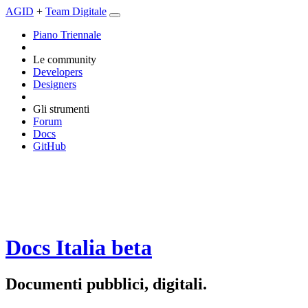
AGID
+
Team Digitale
Piano Triennale
Le community
Developers
Designers
Gli strumenti
Forum
Docs
GitHub
Docs Italia
beta
Documenti pubblici, digitali.