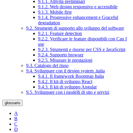
9.1.1. Attività preliminari
9.1.2. Web design responsivo e accessibile
9.1.3. Mobile first
9.1.4. Progressive enhancement e Graceful
degradation
9.2. Strumenti di supporto allo sviluppo del software
9.2.1. Feature detection
9.2.2. Verificare le feature disponibili con Can I
use
9.2.3. Strumenti e risorse per CSS e JavaScript
9.2.4. Supporto browser
9.2.5. Misurare le prestazioni
9.3. Catalogo del riuso
9.4. Sviluppare con il design system .italia
9.4.1. Il framework Bootstrap Italia
9.4.2. Il kit di sviluppo React
9.4.3. Il kit di sviluppo Angular
9.5. Sviluppare con i modelli di sito e servizi
glossario
A
B
C
D