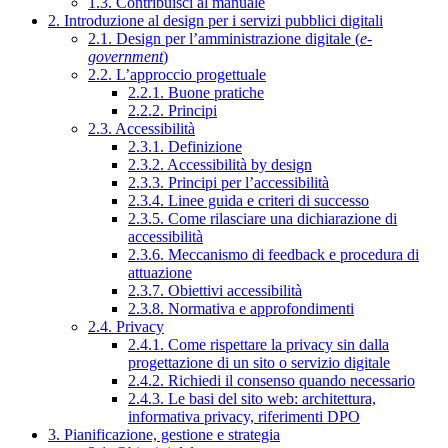
1.3. Contribuisci al manuale
2. Introduzione al design per i servizi pubblici digitali
2.1. Design per l’amministrazione digitale (
e-
government
)
2.2. L’approccio progettuale
2.2.1. Buone pratiche
2.2.2. Principi
2.3. Accessibilità
2.3.1. Definizione
2.3.2. Accessibilità by design
2.3.3. Principi per l’accessibilità
2.3.4. Linee guida e criteri di successo
2.3.5. Come rilasciare una dichiarazione di
accessibilità
2.3.6. Meccanismo di feedback e procedura di
attuazione
2.3.7. Obiettivi accessibilità
2.3.8. Normativa e approfondimenti
2.4. Privacy
2.4.1. Come rispettare la privacy sin dalla
progettazione di un sito o servizio digitale
2.4.2. Richiedi il consenso quando necessario
2.4.3. Le basi del sito web: architettura,
informativa privacy, riferimenti DPO
3. Pianificazione, gestione e strategia