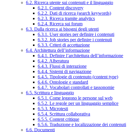
6.2. Ricerca utente sui contenuti e il linguaggio
6.2.1. Content discovery
6.2.2. Dati di ricerca (search keywords)
6.2.3. Ricerca tramite analytics
6.2.4. Ricerca sui forum
6.3. Dalla ricerca ai bisogni degli utenti
6.3.1. User stories per definire i contenuti
6.3.2. Job stories per definire i contenuti
6.3.3. Criteri di accettazione
6.4. Architettura dell’informazione
6.4.1. Definire l’architettura dell’informazione
6.4.2. Alberatura
6.4.3. Flussi di interazione
6.4.4. Sistemi di navigazione
6.4.5. Tipologie di contenuto (content type)
6.4.6. Ontologie e standard
6.4.7. Vocabolari controllati e tassonomie
6.5. Scrittura e linguaggio
6.5.1. Come leggono le persone sul web
6.5.2. Le regole per un linguaggio semplice
6.5.3. Microtesti
6.5.4. Scrittura collaborativa
6.5.5. Content critique
6.5.6. Traduzione e localizzazione dei contenuti
6.6. Documenti