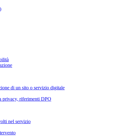
)
ilità
azione
ione di un sito o servizio digitale
va privacy, riferimenti DPO
olti nel servizio
ntervento