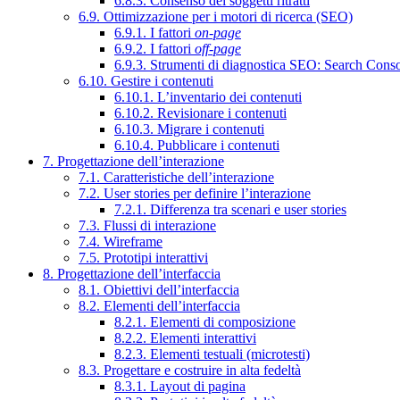
6.8.3. Consenso dei soggetti ritratti
6.9. Ottimizzazione per i motori di ricerca (SEO)
6.9.1. I fattori
on-page
6.9.2. I fattori
off-page
6.9.3. Strumenti di diagnostica SEO: Search Cons
6.10. Gestire i contenuti
6.10.1. L’inventario dei contenuti
6.10.2. Revisionare i contenuti
6.10.3. Migrare i contenuti
6.10.4. Pubblicare i contenuti
7. Progettazione dell’interazione
7.1. Caratteristiche dell’interazione
7.2. User stories per definire l’interazione
7.2.1. Differenza tra scenari e user stories
7.3. Flussi di interazione
7.4. Wireframe
7.5. Prototipi interattivi
8. Progettazione dell’interfaccia
8.1. Obiettivi dell’interfaccia
8.2. Elementi dell’interfaccia
8.2.1. Elementi di composizione
8.2.2. Elementi interattivi
8.2.3. Elementi testuali (microtesti)
8.3. Progettare e costruire in alta fedeltà
8.3.1. Layout di pagina