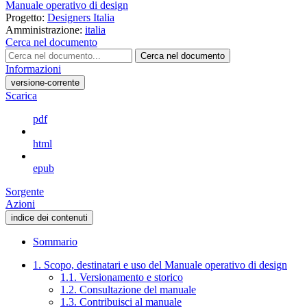
Manuale operativo di design
Progetto:
Designers Italia
Amministrazione:
italia
Cerca nel documento
Cerca nel documento
Informazioni
versione-corrente
Scarica
pdf
html
epub
Sorgente
Azioni
indice dei contenuti
Sommario
1. Scopo, destinatari e uso del Manuale operativo di design
1.1. Versionamento e storico
1.2. Consultazione del manuale
1.3. Contribuisci al manuale