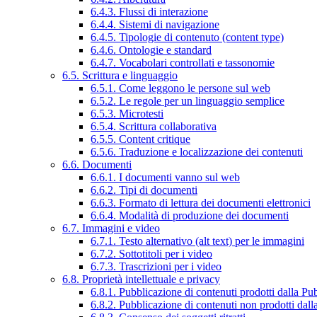
6.4.3. Flussi di interazione
6.4.4. Sistemi di navigazione
6.4.5. Tipologie di contenuto (content type)
6.4.6. Ontologie e standard
6.4.7. Vocabolari controllati e tassonomie
6.5. Scrittura e linguaggio
6.5.1. Come leggono le persone sul web
6.5.2. Le regole per un linguaggio semplice
6.5.3. Microtesti
6.5.4. Scrittura collaborativa
6.5.5. Content critique
6.5.6. Traduzione e localizzazione dei contenuti
6.6. Documenti
6.6.1. I documenti vanno sul web
6.6.2. Tipi di documenti
6.6.3. Formato di lettura dei documenti elettronici
6.6.4. Modalità di produzione dei documenti
6.7. Immagini e video
6.7.1. Testo alternativo (alt text) per le immagini
6.7.2. Sottotitoli per i video
6.7.3. Trascrizioni per i video
6.8. Proprietà intellettuale e privacy
6.8.1. Pubblicazione di contenuti prodotti dalla P
6.8.2. Pubblicazione di contenuti non prodotti dal