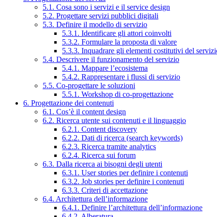
5.1. Cosa sono i servizi e il service design
5.2. Progettare servizi pubblici digitali
5.3. Definire il modello di servizio
5.3.1. Identificare gli attori coinvolti
5.3.2. Formulare la proposta di valore
5.3.3. Inquadrare gli elementi costitutivi del serviz
5.4. Descrivere il funzionamento del servizio
5.4.1. Mappare l’ecosistema
5.4.2. Rappresentare i flussi di servizio
5.5. Co-progettare le soluzioni
5.5.1. Workshop di co-progettazione
6. Progettazione dei contenuti
6.1. Cos’è il content design
6.2. Ricerca utente sui contenuti e il linguaggio
6.2.1. Content discovery
6.2.2. Dati di ricerca (search keywords)
6.2.3. Ricerca tramite analytics
6.2.4. Ricerca sui forum
6.3. Dalla ricerca ai bisogni degli utenti
6.3.1. User stories per definire i contenuti
6.3.2. Job stories per definire i contenuti
6.3.3. Criteri di accettazione
6.4. Architettura dell’informazione
6.4.1. Definire l’architettura dell’informazione
6.4.2. Alberatura