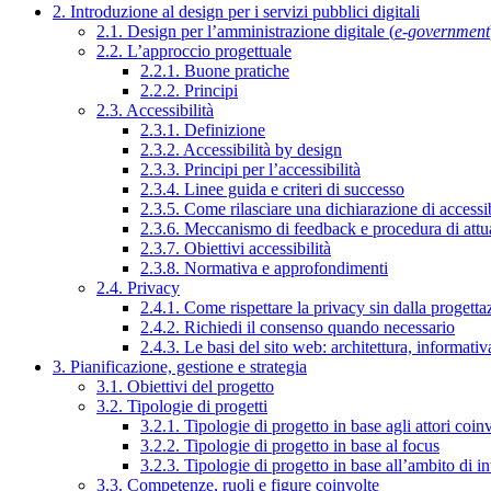
2. Introduzione al design per i servizi pubblici digitali
2.1. Design per l’amministrazione digitale (
e-government
2.2. L’approccio progettuale
2.2.1. Buone pratiche
2.2.2. Principi
2.3. Accessibilità
2.3.1. Definizione
2.3.2. Accessibilità by design
2.3.3. Principi per l’accessibilità
2.3.4. Linee guida e criteri di successo
2.3.5. Come rilasciare una dichiarazione di accessib
2.3.6. Meccanismo di feedback e procedura di attu
2.3.7. Obiettivi accessibilità
2.3.8. Normativa e approfondimenti
2.4. Privacy
2.4.1. Come rispettare la privacy sin dalla progettaz
2.4.2. Richiedi il consenso quando necessario
2.4.3. Le basi del sito web: architettura, informati
3. Pianificazione, gestione e strategia
3.1. Obiettivi del progetto
3.2. Tipologie di progetti
3.2.1. Tipologie di progetto in base agli attori coinv
3.2.2. Tipologie di progetto in base al focus
3.2.3. Tipologie di progetto in base all’ambito di i
3.3. Competenze, ruoli e figure coinvolte