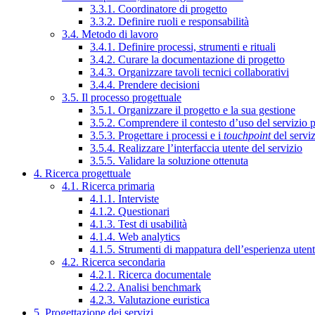
3.3.1. Coordinatore di progetto
3.3.2. Definire ruoli e responsabilità
3.4. Metodo di lavoro
3.4.1. Definire processi, strumenti e rituali
3.4.2. Curare la documentazione di progetto
3.4.3. Organizzare tavoli tecnici collaborativi
3.4.4. Prendere decisioni
3.5. Il processo progettuale
3.5.1. Organizzare il progetto e la sua gestione
3.5.2. Comprendere il contesto d’uso del servizio 
3.5.3. Progettare i processi e i
touchpoint
del servi
3.5.4. Realizzare l’interfaccia utente del servizio
3.5.5. Validare la soluzione ottenuta
4. Ricerca progettuale
4.1. Ricerca primaria
4.1.1. Interviste
4.1.2. Questionari
4.1.3. Test di usabilità
4.1.4. Web analytics
4.1.5. Strumenti di mappatura dell’esperienza uten
4.2. Ricerca secondaria
4.2.1. Ricerca documentale
4.2.2. Analisi benchmark
4.2.3. Valutazione euristica
5. Progettazione dei servizi