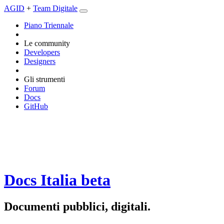
AGID
+
Team Digitale
Piano Triennale
Le community
Developers
Designers
Gli strumenti
Forum
Docs
GitHub
Docs Italia
beta
Documenti pubblici, digitali.