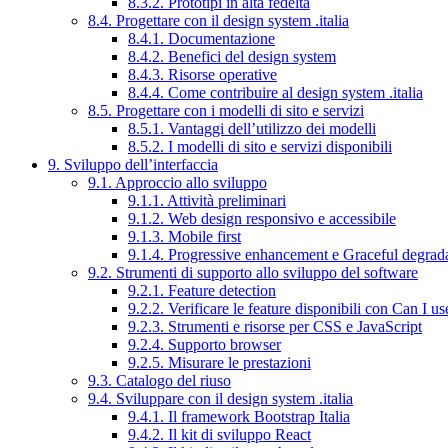
8.3.2. Prototipi in alta fedeltà
8.4. Progettare con il design system .italia
8.4.1. Documentazione
8.4.2. Benefici del design system
8.4.3. Risorse operative
8.4.4. Come contribuire al design system .italia
8.5. Progettare con i modelli di sito e servizi
8.5.1. Vantaggi dell’utilizzo dei modelli
8.5.2. I modelli di sito e servizi disponibili
9. Sviluppo dell’interfaccia
9.1. Approccio allo sviluppo
9.1.1. Attività preliminari
9.1.2. Web design responsivo e accessibile
9.1.3. Mobile first
9.1.4. Progressive enhancement e Graceful degrad
9.2. Strumenti di supporto allo sviluppo del software
9.2.1. Feature detection
9.2.2. Verificare le feature disponibili con Can I us
9.2.3. Strumenti e risorse per CSS e JavaScript
9.2.4. Supporto browser
9.2.5. Misurare le prestazioni
9.3. Catalogo del riuso
9.4. Sviluppare con il design system .italia
9.4.1. Il framework Bootstrap Italia
9.4.2. Il kit di sviluppo React