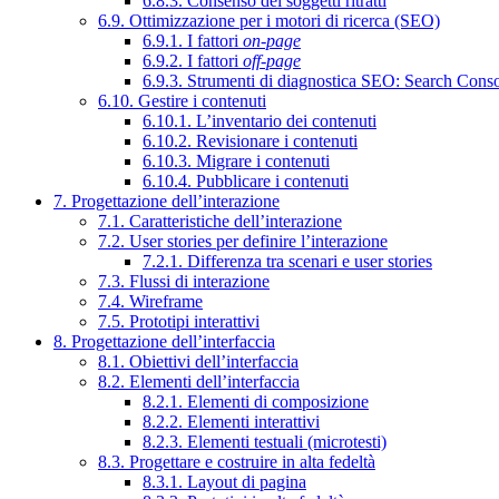
6.8.3. Consenso dei soggetti ritratti
6.9. Ottimizzazione per i motori di ricerca (SEO)
6.9.1. I fattori
on-page
6.9.2. I fattori
off-page
6.9.3. Strumenti di diagnostica SEO: Search Cons
6.10. Gestire i contenuti
6.10.1. L’inventario dei contenuti
6.10.2. Revisionare i contenuti
6.10.3. Migrare i contenuti
6.10.4. Pubblicare i contenuti
7. Progettazione dell’interazione
7.1. Caratteristiche dell’interazione
7.2. User stories per definire l’interazione
7.2.1. Differenza tra scenari e user stories
7.3. Flussi di interazione
7.4. Wireframe
7.5. Prototipi interattivi
8. Progettazione dell’interfaccia
8.1. Obiettivi dell’interfaccia
8.2. Elementi dell’interfaccia
8.2.1. Elementi di composizione
8.2.2. Elementi interattivi
8.2.3. Elementi testuali (microtesti)
8.3. Progettare e costruire in alta fedeltà
8.3.1. Layout di pagina