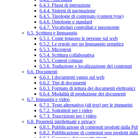
6.4.3. Flussi di interazione
6.4.4. Sistemi di navigazione
6.4.5. Tipologie di contenuto (content type)
6.4.6. Ontologie e standard
6.4.7. Vocabolari controllati e tassonomie
6.5. Scrittura e linguaggio
6.5.1. Come leggono le persone sul web
6.5.2. Le regole per un linguaggio semplice
6.5.3. Microtesti
6.5.4. Scrittura collaborativa
6.5.5. Content critique
6.5.6. Traduzione e localizzazione dei contenuti
6.6. Documenti
6.6.1. I documenti vanno sul web
6.6.2. Tipi di documenti
6.6.3. Formato di lettura dei documenti elettronici
6.6.4. Modalità di produzione dei documenti
6.7. Immagini e video
6.7.1. Testo alternativo (alt text) per le immagini
6.7.2. Sottotitoli per i video
6.7.3. Trascrizioni per i video
6.8. Proprietà intellettuale e privacy
6.8.1. Pubblicazione di contenuti prodotti dalla P
6.8.2. Pubblicazione di contenuti non prodotti dal