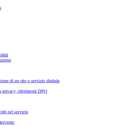
)
ilità
azione
ione di un sito o servizio digitale
va privacy, riferimenti DPO
olti nel servizio
ntervento