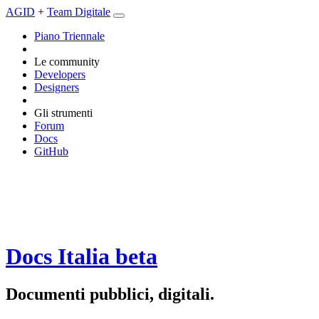
AGID
+
Team Digitale
Piano Triennale
Le community
Developers
Designers
Gli strumenti
Forum
Docs
GitHub
Docs Italia
beta
Documenti pubblici, digitali.