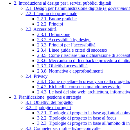
2. Introduzione al design per i servizi pubblici digitali
2.1. Design per l’amministrazione digitale (
e-government
2.2. L’approccio progettuale
2.2.1. Buone pratiche
2.2.2. Principi
2.3. Accessibilità
2.3.1. Definizione
2.3.2. Accessibilità by design
2.3.3. Principi per l’accessibilità
2.3.4. Linee guida e criteri di successo
2.3.5. Come rilasciare una dichiarazione di accessib
2.3.6. Meccanismo di feedback e procedura di attu
2.3.7. Obiettivi accessibilità
2.3.8. Normativa e approfondimenti
2.4. Privacy
2.4.1. Come rispettare la privacy sin dalla progettaz
2.4.2. Richiedi il consenso quando necessario
2.4.3. Le basi del sito web: architettura, informati
3. Pianificazione, gestione e strategia
3.1. Obiettivi del progetto
3.2. Tipologie di progetti
3.2.1. Tipologie di progetto in base agli attori coinv
3.2.2. Tipologie di progetto in base al focus
3.2.3. Tipologie di progetto in base all’ambito di i
3.3. Competenze, ruoli e figure coinvolte