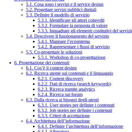
5.1. Cosa sono i servizi e il service design
5.2. Progettare servizi pubblici digitali
5.3. Definire il modello di servizio
5.3.1. Identificare gli attori coinvolti
5.3.2. Formulare la proposta di valore
5.3.3. Inquadrare gli elementi costitutivi del serviz
5.4. Descrivere il funzionamento del servizio
5.4.1. Mappare l’ecosistema
5.4.2. Rappresentare i flussi di servizio
5.5. Co-progettare le soluzioni
5.5.1. Workshop di co-progettazione
6. Progettazione dei contenuti
6.1. Cos’è il content design
6.2. Ricerca utente sui contenuti e il linguaggio
6.2.1. Content discovery
6.2.2. Dati di ricerca (search keywords)
6.2.3. Ricerca tramite analytics
6.2.4. Ricerca sui forum
6.3. Dalla ricerca ai bisogni degli utenti
6.3.1. User stories per definire i contenuti
6.3.2. Job stories per definire i contenuti
6.3.3. Criteri di accettazione
6.4. Architettura dell’informazione
6.4.1. Definire l’architettura dell’informazione
6.4.2. Alberatura