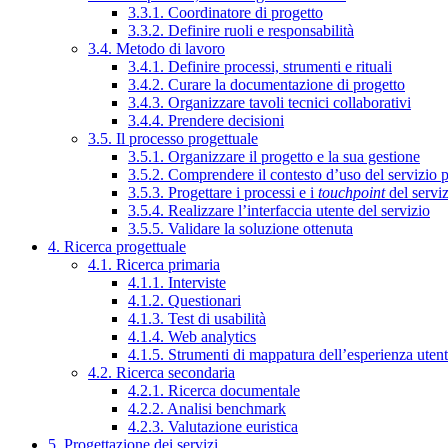
3.3.1. Coordinatore di progetto
3.3.2. Definire ruoli e responsabilità
3.4. Metodo di lavoro
3.4.1. Definire processi, strumenti e rituali
3.4.2. Curare la documentazione di progetto
3.4.3. Organizzare tavoli tecnici collaborativi
3.4.4. Prendere decisioni
3.5. Il processo progettuale
3.5.1. Organizzare il progetto e la sua gestione
3.5.2. Comprendere il contesto d’uso del servizio 
3.5.3. Progettare i processi e i
touchpoint
del servi
3.5.4. Realizzare l’interfaccia utente del servizio
3.5.5. Validare la soluzione ottenuta
4. Ricerca progettuale
4.1. Ricerca primaria
4.1.1. Interviste
4.1.2. Questionari
4.1.3. Test di usabilità
4.1.4. Web analytics
4.1.5. Strumenti di mappatura dell’esperienza uten
4.2. Ricerca secondaria
4.2.1. Ricerca documentale
4.2.2. Analisi benchmark
4.2.3. Valutazione euristica
5. Progettazione dei servizi