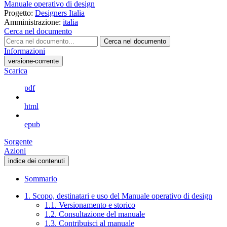
Manuale operativo di design
Progetto:
Designers Italia
Amministrazione:
italia
Cerca nel documento
Cerca nel documento
Informazioni
versione-corrente
Scarica
pdf
html
epub
Sorgente
Azioni
indice dei contenuti
Sommario
1. Scopo, destinatari e uso del Manuale operativo di design
1.1. Versionamento e storico
1.2. Consultazione del manuale
1.3. Contribuisci al manuale