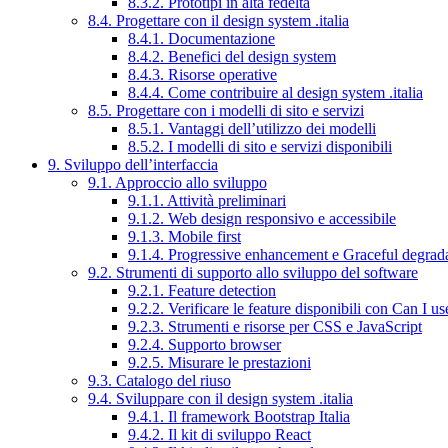
8.3.2. Prototipi in alta fedeltà
8.4. Progettare con il design system .italia
8.4.1. Documentazione
8.4.2. Benefici del design system
8.4.3. Risorse operative
8.4.4. Come contribuire al design system .italia
8.5. Progettare con i modelli di sito e servizi
8.5.1. Vantaggi dell’utilizzo dei modelli
8.5.2. I modelli di sito e servizi disponibili
9. Sviluppo dell’interfaccia
9.1. Approccio allo sviluppo
9.1.1. Attività preliminari
9.1.2. Web design responsivo e accessibile
9.1.3. Mobile first
9.1.4. Progressive enhancement e Graceful degrad
9.2. Strumenti di supporto allo sviluppo del software
9.2.1. Feature detection
9.2.2. Verificare le feature disponibili con Can I us
9.2.3. Strumenti e risorse per CSS e JavaScript
9.2.4. Supporto browser
9.2.5. Misurare le prestazioni
9.3. Catalogo del riuso
9.4. Sviluppare con il design system .italia
9.4.1. Il framework Bootstrap Italia
9.4.2. Il kit di sviluppo React