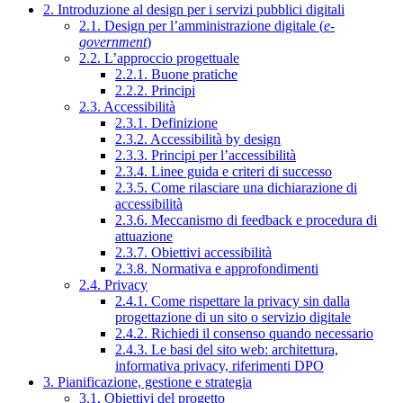
2. Introduzione al design per i servizi pubblici digitali
2.1. Design per l’amministrazione digitale (
e-
government
)
2.2. L’approccio progettuale
2.2.1. Buone pratiche
2.2.2. Principi
2.3. Accessibilità
2.3.1. Definizione
2.3.2. Accessibilità by design
2.3.3. Principi per l’accessibilità
2.3.4. Linee guida e criteri di successo
2.3.5. Come rilasciare una dichiarazione di
accessibilità
2.3.6. Meccanismo di feedback e procedura di
attuazione
2.3.7. Obiettivi accessibilità
2.3.8. Normativa e approfondimenti
2.4. Privacy
2.4.1. Come rispettare la privacy sin dalla
progettazione di un sito o servizio digitale
2.4.2. Richiedi il consenso quando necessario
2.4.3. Le basi del sito web: architettura,
informativa privacy, riferimenti DPO
3. Pianificazione, gestione e strategia
3.1. Obiettivi del progetto