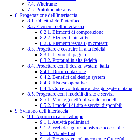
7.4. Wireframe
7.5. Prototipi interattivi
8. Progettazione dell’interfaccia
8.1. Obiettivi dell’interfaccia
8.2. Elementi dell’interfaccia
8.2.1. Elementi di composizione
8.2.2. Elementi interattivi
8.2.3. Elementi testuali (microtesti)
8.3. Progettare e costruire in alta fedeltà
8.3.1. Layout di pagina
8.3.2. Prototipi in alta fedeltà
8.4. Progettare con il design system .italia
8.4.1. Documentazione
8.4.2. Benefici del design system
8.4.3. Risorse operative
8.4.4. Come contribuire al design system .italia
8.5. Progettare con i modelli di sito e servizi
8.5.1. Vantaggi dell’utilizzo dei modelli
8.5.2. I modelli di sito e servizi disponibili
9. Sviluppo dell’interfaccia
9.1. Approccio allo sviluppo
9.1.1. Attività preliminari
9.1.2. Web design responsivo e accessibile
9.1.3. Mobile first
9.1.4. Progressive enhancement e Graceful