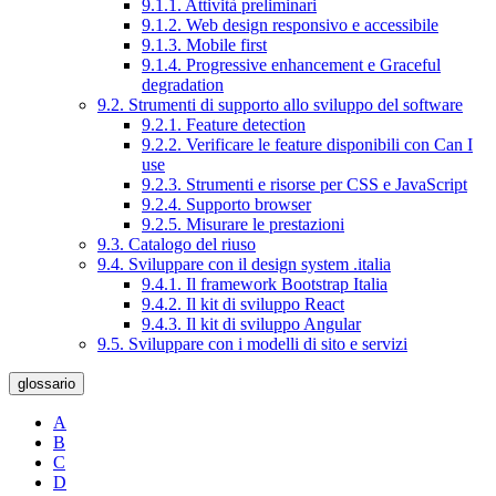
9.1.1. Attività preliminari
9.1.2. Web design responsivo e accessibile
9.1.3. Mobile first
9.1.4. Progressive enhancement e Graceful
degradation
9.2. Strumenti di supporto allo sviluppo del software
9.2.1. Feature detection
9.2.2. Verificare le feature disponibili con Can I
use
9.2.3. Strumenti e risorse per CSS e JavaScript
9.2.4. Supporto browser
9.2.5. Misurare le prestazioni
9.3. Catalogo del riuso
9.4. Sviluppare con il design system .italia
9.4.1. Il framework Bootstrap Italia
9.4.2. Il kit di sviluppo React
9.4.3. Il kit di sviluppo Angular
9.5. Sviluppare con i modelli di sito e servizi
glossario
A
B
C
D