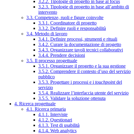
3.2.2. Tipologie di progetto in base al focus
3.2.3. Tipologie di progetto in base all’ambito di
intervento
3.3. Competenze, ruoli e figure coinvolte
3.3.1. Coordinatore di progetto
3.3.2. Definire ruoli e responsabilità
3.4. Metodo di lavoro
3.4.1. Definire processi, strumenti e rituali
3.4.2. Curare la documentazione di progetto
3.4.3. Organizzare tavoli tecnici collaborativi
3.4.4. Prendere decisioni
3.5. Il processo progettuale
3.5.1. Organizzare il progetto e la sua gestione
3.5.2. Comprendere il contesto d’uso del servizio
pubblico
3.5.3. Progettare i processi e i
touchpoint
del
servizio
3.5.4. Realizzare l’interfaccia utente del servizio
3.5.5. Validare la soluzione ottenuta
4. Ricerca progettuale
4.1. Ricerca primaria
4.1.1. Interviste
4.1.2. Questionari
4.1.3. Test di usabilità
4.1.4. Web analytics