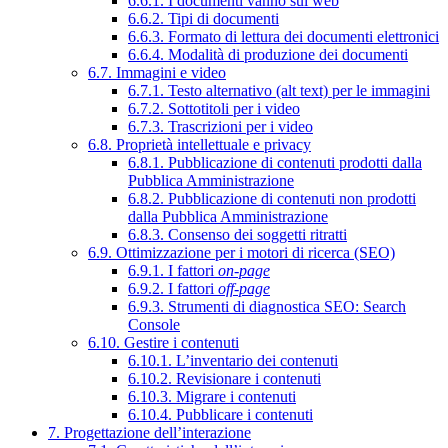
6.6.1. I documenti vanno sul web
6.6.2. Tipi di documenti
6.6.3. Formato di lettura dei documenti elettronici
6.6.4. Modalità di produzione dei documenti
6.7. Immagini e video
6.7.1. Testo alternativo (alt text) per le immagini
6.7.2. Sottotitoli per i video
6.7.3. Trascrizioni per i video
6.8. Proprietà intellettuale e privacy
6.8.1. Pubblicazione di contenuti prodotti dalla
Pubblica Amministrazione
6.8.2. Pubblicazione di contenuti non prodotti
dalla Pubblica Amministrazione
6.8.3. Consenso dei soggetti ritratti
6.9. Ottimizzazione per i motori di ricerca (SEO)
6.9.1. I fattori
on-page
6.9.2. I fattori
off-page
6.9.3. Strumenti di diagnostica SEO: Search
Console
6.10. Gestire i contenuti
6.10.1. L’inventario dei contenuti
6.10.2. Revisionare i contenuti
6.10.3. Migrare i contenuti
6.10.4. Pubblicare i contenuti
7. Progettazione dell’interazione