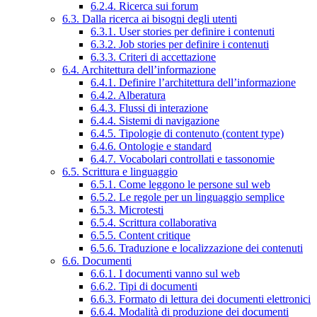
6.2.4. Ricerca sui forum
6.3. Dalla ricerca ai bisogni degli utenti
6.3.1. User stories per definire i contenuti
6.3.2. Job stories per definire i contenuti
6.3.3. Criteri di accettazione
6.4. Architettura dell’informazione
6.4.1. Definire l’architettura dell’informazione
6.4.2. Alberatura
6.4.3. Flussi di interazione
6.4.4. Sistemi di navigazione
6.4.5. Tipologie di contenuto (content type)
6.4.6. Ontologie e standard
6.4.7. Vocabolari controllati e tassonomie
6.5. Scrittura e linguaggio
6.5.1. Come leggono le persone sul web
6.5.2. Le regole per un linguaggio semplice
6.5.3. Microtesti
6.5.4. Scrittura collaborativa
6.5.5. Content critique
6.5.6. Traduzione e localizzazione dei contenuti
6.6. Documenti
6.6.1. I documenti vanno sul web
6.6.2. Tipi di documenti
6.6.3. Formato di lettura dei documenti elettronici
6.6.4. Modalità di produzione dei documenti