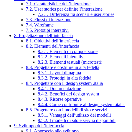
7.1. Caratteristiche dell’interazione
7.2. User stories per definire l’interazione
7.2.1. Differenza tra scenari e user stories
7.3. Flussi di interazione
7.4. Wireframe
7.5. Prototipi interattivi
8. Progettazione dell’interfaccia
8.1. Obiettivi dell’interfaccia
8.2. Elementi dell’interfaccia
8.2.1. Elementi di composizione
8.2.2. Elementi interattivi
8.2.3. Elementi testuali (microtesti)
8.3. Progettare e costruire in alta fedeltà
8.3.1. Layout di pagina
8.3.2. Prototipi in alta fedeltà
8.4. Progettare con il design system .italia
8.4.1. Documentazione
8.4.2. Benefici del design system
8.4.3. Risorse operative
8.4.4. Come contribuire al design system .italia
8.5. Progettare con i modelli di sito e servizi
8.5.1. Vantaggi dell’utilizzo dei modelli
8.5.2. I modelli di sito e servizi disponibili
9. Sviluppo dell’interfaccia
9.1. Approccio allo sviluppo