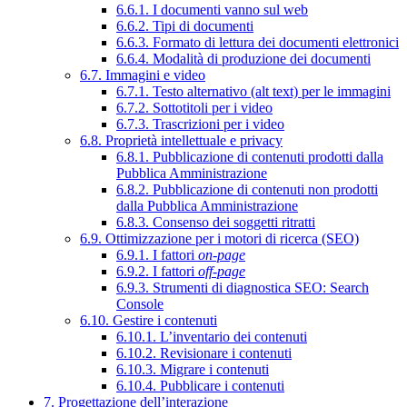
6.6.1. I documenti vanno sul web
6.6.2. Tipi di documenti
6.6.3. Formato di lettura dei documenti elettronici
6.6.4. Modalità di produzione dei documenti
6.7. Immagini e video
6.7.1. Testo alternativo (alt text) per le immagini
6.7.2. Sottotitoli per i video
6.7.3. Trascrizioni per i video
6.8. Proprietà intellettuale e privacy
6.8.1. Pubblicazione di contenuti prodotti dalla
Pubblica Amministrazione
6.8.2. Pubblicazione di contenuti non prodotti
dalla Pubblica Amministrazione
6.8.3. Consenso dei soggetti ritratti
6.9. Ottimizzazione per i motori di ricerca (SEO)
6.9.1. I fattori
on-page
6.9.2. I fattori
off-page
6.9.3. Strumenti di diagnostica SEO: Search
Console
6.10. Gestire i contenuti
6.10.1. L’inventario dei contenuti
6.10.2. Revisionare i contenuti
6.10.3. Migrare i contenuti
6.10.4. Pubblicare i contenuti
7. Progettazione dell’interazione