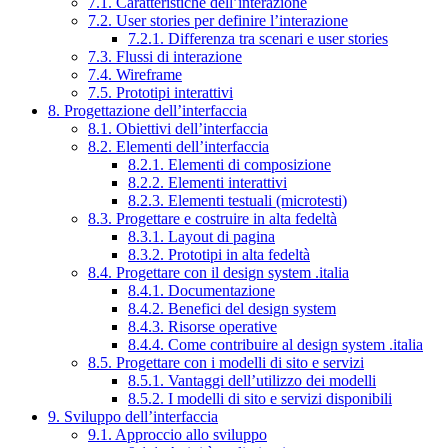
7.1. Caratteristiche dell’interazione
7.2. User stories per definire l’interazione
7.2.1. Differenza tra scenari e user stories
7.3. Flussi di interazione
7.4. Wireframe
7.5. Prototipi interattivi
8. Progettazione dell’interfaccia
8.1. Obiettivi dell’interfaccia
8.2. Elementi dell’interfaccia
8.2.1. Elementi di composizione
8.2.2. Elementi interattivi
8.2.3. Elementi testuali (microtesti)
8.3. Progettare e costruire in alta fedeltà
8.3.1. Layout di pagina
8.3.2. Prototipi in alta fedeltà
8.4. Progettare con il design system .italia
8.4.1. Documentazione
8.4.2. Benefici del design system
8.4.3. Risorse operative
8.4.4. Come contribuire al design system .italia
8.5. Progettare con i modelli di sito e servizi
8.5.1. Vantaggi dell’utilizzo dei modelli
8.5.2. I modelli di sito e servizi disponibili
9. Sviluppo dell’interfaccia
9.1. Approccio allo sviluppo