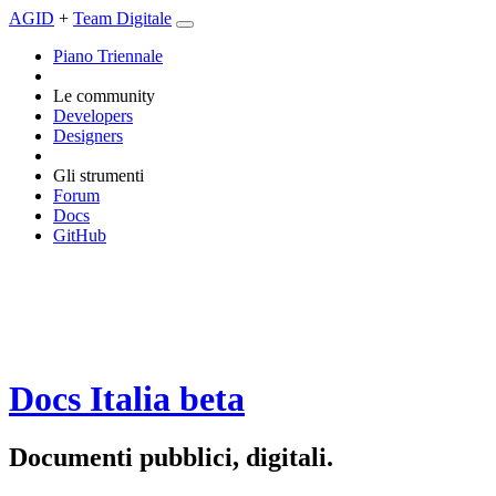
AGID
+
Team Digitale
Piano Triennale
Le community
Developers
Designers
Gli strumenti
Forum
Docs
GitHub
Docs Italia
beta
Documenti pubblici, digitali.