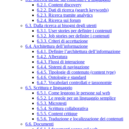
6.2.1. Content discovery
6.2.2. Dati di ricerca (search keywords)
6.2.3. Ricerca tramite analytics
6.2.4. Ricerca sui forum
6.3. Dalla ricerca ai bisogni degli utenti
6.3.1. User stories per definire i contenuti
6.3.2. Job stories per definire i contenuti
6.3.3. Criteri di accettazione
6.4. Architettura dell’informazione
6.4.1. Definire l’architettura dell’informazione
6.4.2. Alberatura
6.4.3. Flussi di interazione
6.4.4. Sistemi di navigazione
6.4.5. Tipologie di contenuto (content type)
6.4.6. Ontologie e standard
6.4.7. Vocabolari controllati e tassonomie
6.5. Scrittura e linguaggio
6.5.1. Come leggono le persone sul web
6.5.2. Le regole per un linguaggio semplice
6.5.3. Microtesti
6.5.4. Scrittura collaborativa
6.5.5. Content critique
6.5.6. Traduzione e localizzazione dei contenuti
6.6. Documenti