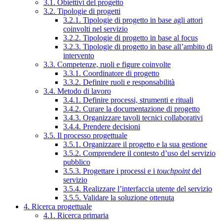
3.1. Obiettivi del progetto
3.2. Tipologie di progetti
3.2.1. Tipologie di progetto in base agli attori
coinvolti nel servizio
3.2.2. Tipologie di progetto in base al focus
3.2.3. Tipologie di progetto in base all’ambito di
intervento
3.3. Competenze, ruoli e figure coinvolte
3.3.1. Coordinatore di progetto
3.3.2. Definire ruoli e responsabilità
3.4. Metodo di lavoro
3.4.1. Definire processi, strumenti e rituali
3.4.2. Curare la documentazione di progetto
3.4.3. Organizzare tavoli tecnici collaborativi
3.4.4. Prendere decisioni
3.5. Il processo progettuale
3.5.1. Organizzare il progetto e la sua gestione
3.5.2. Comprendere il contesto d’uso del servizio
pubblico
3.5.3. Progettare i processi e i
touchpoint
del
servizio
3.5.4. Realizzare l’interfaccia utente del servizio
3.5.5. Validare la soluzione ottenuta
4. Ricerca progettuale
4.1. Ricerca primaria