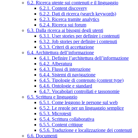
6.2. Ricerca utente sui contenuti e il linguaggio
6.2.1. Content discovery
6.2.2. Dati di ricerca (search keywords)
6.2.3. Ricerca tramite analytics
6.2.4. Ricerca sui forum
6.3. Dalla ricerca ai bisogni degli utenti
6.3.1. User stories per definire i contenuti
6.3.2. Job stories per definire i contenuti
6.3.3. Criteri di accettazione
6.4. Architettura dell’informazione
6.4.1. Definire l’architettura dell’informazione
6.4.2. Alberatura
6.4.3. Flussi di interazione
6.4.4. Sistemi di navigazione
6.4.5. Tipologie di contenuto (content type)
6.4.6. Ontologie e standard
6.4.7. Vocabolari controllati e tassonomie
6.5. Scrittura e linguaggio
6.5.1. Come leggono le persone sul web
6.5.2. Le regole per un linguaggio semplice
6.5.3. Microtesti
6.5.4. Scrittura collaborativa
6.5.5. Content critique
6.5.6. Traduzione e localizzazione dei contenuti
6.6. Documenti