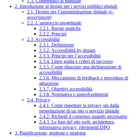
1.3. Contribuisci al manuale
2. Introduzione al design per i servizi pubblici digitali
2.1. Design per l’amministrazione digitale (
e-
government
)
2.2. L’approccio progettuale
2.2.1. Buone pratiche
2.2.2. Principi
2.3. Accessibilità
2.3.1. Definizione
2.3.2. Accessibilità by design
2.3.3. Principi per l’accessibilità
2.3.4. Linee guida e criteri di successo
2.3.5. Come rilasciare una dichiarazione di
accessibilità
2.3.6. Meccanismo di feedback e procedura di
attuazione
2.3.7. Obiettivi accessibilità
2.3.8. Normativa e approfondimenti
2.4. Privacy
2.4.1. Come rispettare la privacy sin dalla
progettazione di un sito o servizio digitale
2.4.2. Richiedi il consenso quando necessario
2.4.3. Le basi del sito web: architettura,
informativa privacy, riferimenti DPO
3. Pianificazione, gestione e strategia