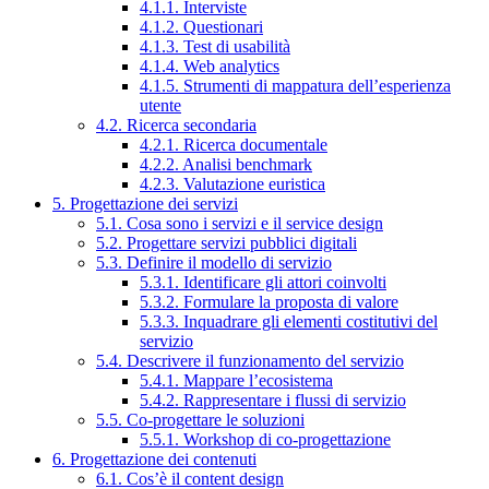
4.1.1. Interviste
4.1.2. Questionari
4.1.3. Test di usabilità
4.1.4. Web analytics
4.1.5. Strumenti di mappatura dell’esperienza
utente
4.2. Ricerca secondaria
4.2.1. Ricerca documentale
4.2.2. Analisi benchmark
4.2.3. Valutazione euristica
5. Progettazione dei servizi
5.1. Cosa sono i servizi e il service design
5.2. Progettare servizi pubblici digitali
5.3. Definire il modello di servizio
5.3.1. Identificare gli attori coinvolti
5.3.2. Formulare la proposta di valore
5.3.3. Inquadrare gli elementi costitutivi del
servizio
5.4. Descrivere il funzionamento del servizio
5.4.1. Mappare l’ecosistema
5.4.2. Rappresentare i flussi di servizio
5.5. Co-progettare le soluzioni
5.5.1. Workshop di co-progettazione
6. Progettazione dei contenuti
6.1. Cos’è il content design