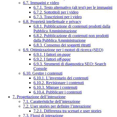
6.7. Immagini e video
6.7.1. Testo alternativo (alt text) per le immagini
6.7.2. Sottotitoli per i video
6.7.3. Trascrizioni per i video
6.8. Proprietà intellettuale e privacy
6.8.1. Pubblicazione di contenuti prodotti dalla
Pubblica Amministrazione
6.8.2. Pubblicazione di contenuti non prodotti
dalla Pubblica Amministrazione
6.8.3. Consenso dei soggetti ritratti
6.9. Ottimizzazione per i motori di ricerca (SEO)
6.9.1. I fattori
on-page
6.9.2. I fattori
off-page
6.9.3. Strumenti di diagnostica SEO: Search
Console
6.10. Gestire i contenuti
6.10.1. L’inventario dei contenuti
6.10.2. Revisionare i contenuti
6.10.3. Migrare i contenuti
6.10.4. Pubblicare i contenuti
7. Progettazione dell’interazione
7.1. Caratteristiche dell’interazione
7.2. User stories per definire l’interazione
7.2.1. Differenza tra scenari e user stories
7.3. Flussi di interazione