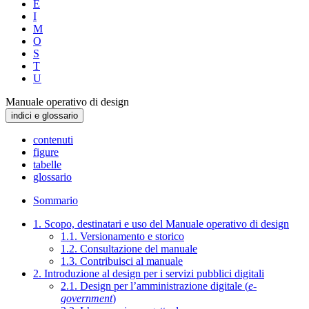
E
I
M
O
S
T
U
Manuale operativo di design
indici e glossario
contenuti
figure
tabelle
glossario
Sommario
1. Scopo, destinatari e uso del Manuale operativo di design
1.1. Versionamento e storico
1.2. Consultazione del manuale
1.3. Contribuisci al manuale
2. Introduzione al design per i servizi pubblici digitali
2.1. Design per l’amministrazione digitale (
e-
government
)