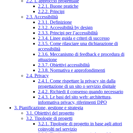
2.2. L’approccio progettuale
2.2.1. Buone pratiche
2.2.2. Principi
2.3. Accessibilità
2.3.1. Definizione
2.3.2. Accessibilità by design
2.3.3. Principi per l’accessibilità
2.3.4. Linee guida e criteri di successo
2.3.5. Come rilasciare una dichiarazione di
accessibilità
2.3.6. Meccanismo di feedback e procedura di
attuazione
2.3.7. Obiettivi accessibilità
2.3.8. Normativa e approfondimenti
2.4. Privacy
2.4.1. Come rispettare la privacy sin dalla
progettazione di un sito o servizio digitale
2.4.2. Richiedi il consenso quando necessario
2.4.3. Le basi del sito web: architettura,
informativa privacy, riferimenti DPO
3. Pianificazione, gestione e strategia
3.1. Obiettivi del progetto
3.2. Tipologie di progetti
3.2.1. Tipologie di progetto in base agli attori
coinvolti nel servizio