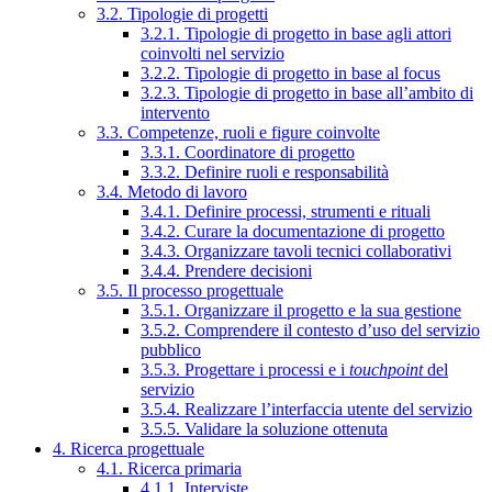
3.2. Tipologie di progetti
3.2.1. Tipologie di progetto in base agli attori
coinvolti nel servizio
3.2.2. Tipologie di progetto in base al focus
3.2.3. Tipologie di progetto in base all’ambito di
intervento
3.3. Competenze, ruoli e figure coinvolte
3.3.1. Coordinatore di progetto
3.3.2. Definire ruoli e responsabilità
3.4. Metodo di lavoro
3.4.1. Definire processi, strumenti e rituali
3.4.2. Curare la documentazione di progetto
3.4.3. Organizzare tavoli tecnici collaborativi
3.4.4. Prendere decisioni
3.5. Il processo progettuale
3.5.1. Organizzare il progetto e la sua gestione
3.5.2. Comprendere il contesto d’uso del servizio
pubblico
3.5.3. Progettare i processi e i
touchpoint
del
servizio
3.5.4. Realizzare l’interfaccia utente del servizio
3.5.5. Validare la soluzione ottenuta
4. Ricerca progettuale
4.1. Ricerca primaria
4.1.1. Interviste