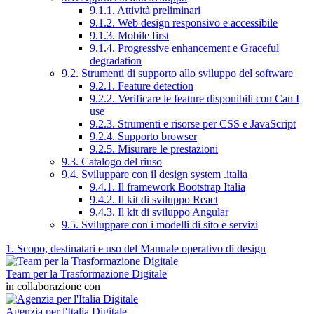
9.1.1. Attività preliminari
9.1.2. Web design responsivo e accessibile
9.1.3. Mobile first
9.1.4. Progressive enhancement e Graceful
degradation
9.2. Strumenti di supporto allo sviluppo del software
9.2.1. Feature detection
9.2.2. Verificare le feature disponibili con Can I
use
9.2.3. Strumenti e risorse per CSS e JavaScript
9.2.4. Supporto browser
9.2.5. Misurare le prestazioni
9.3. Catalogo del riuso
9.4. Sviluppare con il design system .italia
9.4.1. Il framework Bootstrap Italia
9.4.2. Il kit di sviluppo React
9.4.3. Il kit di sviluppo Angular
9.5. Sviluppare con i modelli di sito e servizi
1. Scopo, destinatari e uso del Manuale operativo di design
Team per la Trasformazione Digitale
in collaborazione con
Agenzia per l'Italia Digitale