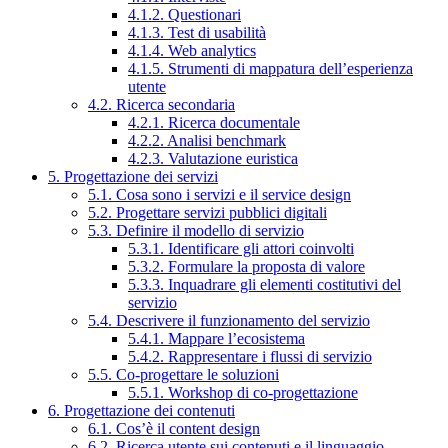
4.1.2. Questionari
4.1.3. Test di usabilità
4.1.4. Web analytics
4.1.5. Strumenti di mappatura dell’esperienza
utente
4.2. Ricerca secondaria
4.2.1. Ricerca documentale
4.2.2. Analisi benchmark
4.2.3. Valutazione euristica
5. Progettazione dei servizi
5.1. Cosa sono i servizi e il service design
5.2. Progettare servizi pubblici digitali
5.3. Definire il modello di servizio
5.3.1. Identificare gli attori coinvolti
5.3.2. Formulare la proposta di valore
5.3.3. Inquadrare gli elementi costitutivi del
servizio
5.4. Descrivere il funzionamento del servizio
5.4.1. Mappare l’ecosistema
5.4.2. Rappresentare i flussi di servizio
5.5. Co-progettare le soluzioni
5.5.1. Workshop di co-progettazione
6. Progettazione dei contenuti
6.1. Cos’è il content design
6.2. Ricerca utente sui contenuti e il linguaggio