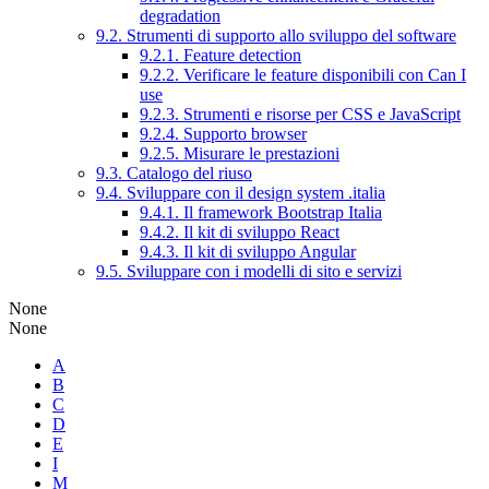
degradation
9.2. Strumenti di supporto allo sviluppo del software
9.2.1. Feature detection
9.2.2. Verificare le feature disponibili con Can I
use
9.2.3. Strumenti e risorse per CSS e JavaScript
9.2.4. Supporto browser
9.2.5. Misurare le prestazioni
9.3. Catalogo del riuso
9.4. Sviluppare con il design system .italia
9.4.1. Il framework Bootstrap Italia
9.4.2. Il kit di sviluppo React
9.4.3. Il kit di sviluppo Angular
9.5. Sviluppare con i modelli di sito e servizi
None
None
A
B
C
D
E
I
M