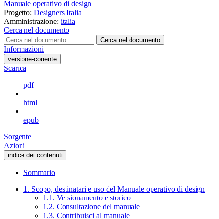
Manuale operativo di design
Progetto:
Designers Italia
Amministrazione:
italia
Cerca nel documento
Cerca nel documento
Informazioni
versione-corrente
Scarica
pdf
html
epub
Sorgente
Azioni
indice dei contenuti
Sommario
1. Scopo, destinatari e uso del Manuale operativo di design
1.1. Versionamento e storico
1.2. Consultazione del manuale
1.3. Contribuisci al manuale