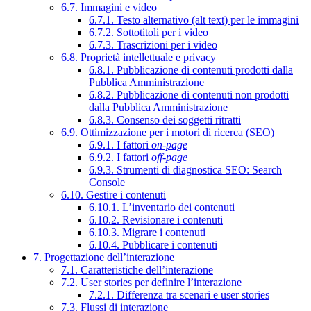
6.7. Immagini e video
6.7.1. Testo alternativo (alt text) per le immagini
6.7.2. Sottotitoli per i video
6.7.3. Trascrizioni per i video
6.8. Proprietà intellettuale e privacy
6.8.1. Pubblicazione di contenuti prodotti dalla
Pubblica Amministrazione
6.8.2. Pubblicazione di contenuti non prodotti
dalla Pubblica Amministrazione
6.8.3. Consenso dei soggetti ritratti
6.9. Ottimizzazione per i motori di ricerca (SEO)
6.9.1. I fattori
on-page
6.9.2. I fattori
off-page
6.9.3. Strumenti di diagnostica SEO: Search
Console
6.10. Gestire i contenuti
6.10.1. L’inventario dei contenuti
6.10.2. Revisionare i contenuti
6.10.3. Migrare i contenuti
6.10.4. Pubblicare i contenuti
7. Progettazione dell’interazione
7.1. Caratteristiche dell’interazione
7.2. User stories per definire l’interazione
7.2.1. Differenza tra scenari e user stories
7.3. Flussi di interazione