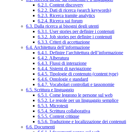
6.2.1. Content discovery
6.2.2. Dati di ricerca (search keywords)
6.2.3. Ricerca tramite analytics
6.2.4. Ricerca sui forum
6.3. Dalla ricerca ai bisogni degli utenti
6.3.1. User stories per definire i contenuti
6.3.2. Job stories per definire i contenuti
6.3.3. Criteri di accettazione
6.4. Architettura dell’informazione
6.4.1. Definire l’architettura dell’informazione
6.4.2. Alberatura
6.4.3. Flussi di interazione
6.4.4. Sistemi di navigazione
6.4.5. Tipologie di contenuto (content type)
6.4.6. Ontologie e standard
6.4.7. Vocabolari controllati e tassonomie
6.5. Scrittura e linguaggio
6.5.1. Come leggono le persone sul web
6.5.2. Le regole per un linguaggio semplice
6.5.3. Microtesti
6.5.4. Scrittura collaborativa
6.5.5. Content critique
6.5.6. Traduzione e localizzazione dei contenuti
6.6. Documenti