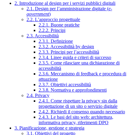
2. Introduzione al design per i servizi pubblici digitali
2.1. Design per l’amministrazione digitale (
e-
government
)
2.2. L’approccio progettuale
2.2.1. Buone pratiche
2.2.2. Principi
2.3. Accessibilità
2.3.1. Definizione
2.3.2. Accessibilità by design
2.3.3. Principi per l’accessibilità
2.3.4. Linee guida e criteri di successo
2.3.5. Come rilasciare una dichiarazione di
accessibilità
2.3.6. Meccanismo di feedback e procedura di
attuazione
2.3.7. Obiettivi accessibilità
2.3.8. Normativa e approfondimenti
2.4. Privacy
2.4.1. Come rispettare la privacy sin dalla
progettazione di un sito o servizio digitale
2.4.2. Richiedi il consenso quando necessario
2.4.3. Le basi del sito web: architettura,
informativa privacy, riferimenti DPO
3. Pianificazione, gestione e strategia
3.1. Obiettivi del progetto