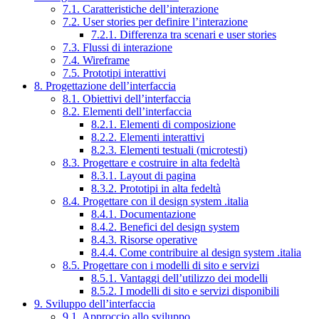
7.1. Caratteristiche dell’interazione
7.2. User stories per definire l’interazione
7.2.1. Differenza tra scenari e user stories
7.3. Flussi di interazione
7.4. Wireframe
7.5. Prototipi interattivi
8. Progettazione dell’interfaccia
8.1. Obiettivi dell’interfaccia
8.2. Elementi dell’interfaccia
8.2.1. Elementi di composizione
8.2.2. Elementi interattivi
8.2.3. Elementi testuali (microtesti)
8.3. Progettare e costruire in alta fedeltà
8.3.1. Layout di pagina
8.3.2. Prototipi in alta fedeltà
8.4. Progettare con il design system .italia
8.4.1. Documentazione
8.4.2. Benefici del design system
8.4.3. Risorse operative
8.4.4. Come contribuire al design system .italia
8.5. Progettare con i modelli di sito e servizi
8.5.1. Vantaggi dell’utilizzo dei modelli
8.5.2. I modelli di sito e servizi disponibili
9. Sviluppo dell’interfaccia
9.1. Approccio allo sviluppo