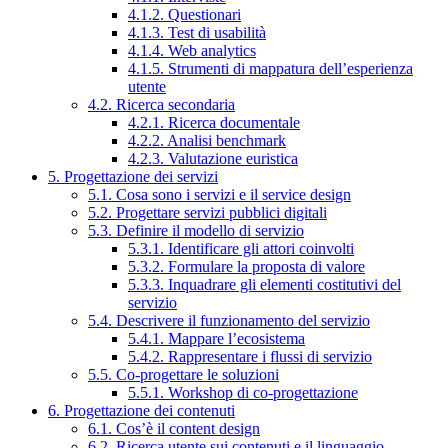
4.1.2. Questionari
4.1.3. Test di usabilità
4.1.4. Web analytics
4.1.5. Strumenti di mappatura dell’esperienza
utente
4.2. Ricerca secondaria
4.2.1. Ricerca documentale
4.2.2. Analisi benchmark
4.2.3. Valutazione euristica
5. Progettazione dei servizi
5.1. Cosa sono i servizi e il service design
5.2. Progettare servizi pubblici digitali
5.3. Definire il modello di servizio
5.3.1. Identificare gli attori coinvolti
5.3.2. Formulare la proposta di valore
5.3.3. Inquadrare gli elementi costitutivi del
servizio
5.4. Descrivere il funzionamento del servizio
5.4.1. Mappare l’ecosistema
5.4.2. Rappresentare i flussi di servizio
5.5. Co-progettare le soluzioni
5.5.1. Workshop di co-progettazione
6. Progettazione dei contenuti
6.1. Cos’è il content design
6.2. Ricerca utente sui contenuti e il linguaggio