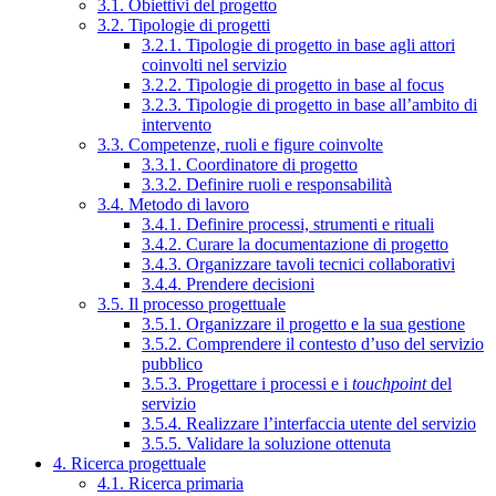
3.1. Obiettivi del progetto
3.2. Tipologie di progetti
3.2.1. Tipologie di progetto in base agli attori
coinvolti nel servizio
3.2.2. Tipologie di progetto in base al focus
3.2.3. Tipologie di progetto in base all’ambito di
intervento
3.3. Competenze, ruoli e figure coinvolte
3.3.1. Coordinatore di progetto
3.3.2. Definire ruoli e responsabilità
3.4. Metodo di lavoro
3.4.1. Definire processi, strumenti e rituali
3.4.2. Curare la documentazione di progetto
3.4.3. Organizzare tavoli tecnici collaborativi
3.4.4. Prendere decisioni
3.5. Il processo progettuale
3.5.1. Organizzare il progetto e la sua gestione
3.5.2. Comprendere il contesto d’uso del servizio
pubblico
3.5.3. Progettare i processi e i
touchpoint
del
servizio
3.5.4. Realizzare l’interfaccia utente del servizio
3.5.5. Validare la soluzione ottenuta
4. Ricerca progettuale
4.1. Ricerca primaria