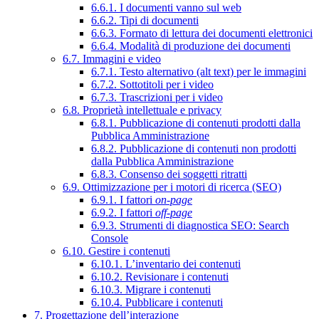
6.6.1. I documenti vanno sul web
6.6.2. Tipi di documenti
6.6.3. Formato di lettura dei documenti elettronici
6.6.4. Modalità di produzione dei documenti
6.7. Immagini e video
6.7.1. Testo alternativo (alt text) per le immagini
6.7.2. Sottotitoli per i video
6.7.3. Trascrizioni per i video
6.8. Proprietà intellettuale e privacy
6.8.1. Pubblicazione di contenuti prodotti dalla
Pubblica Amministrazione
6.8.2. Pubblicazione di contenuti non prodotti
dalla Pubblica Amministrazione
6.8.3. Consenso dei soggetti ritratti
6.9. Ottimizzazione per i motori di ricerca (SEO)
6.9.1. I fattori
on-page
6.9.2. I fattori
off-page
6.9.3. Strumenti di diagnostica SEO: Search
Console
6.10. Gestire i contenuti
6.10.1. L’inventario dei contenuti
6.10.2. Revisionare i contenuti
6.10.3. Migrare i contenuti
6.10.4. Pubblicare i contenuti
7. Progettazione dell’interazione