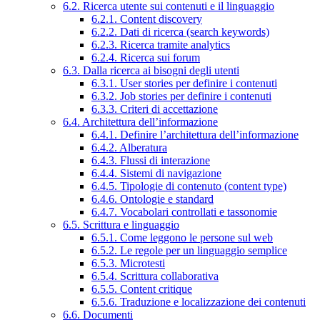
6.2. Ricerca utente sui contenuti e il linguaggio
6.2.1. Content discovery
6.2.2. Dati di ricerca (search keywords)
6.2.3. Ricerca tramite analytics
6.2.4. Ricerca sui forum
6.3. Dalla ricerca ai bisogni degli utenti
6.3.1. User stories per definire i contenuti
6.3.2. Job stories per definire i contenuti
6.3.3. Criteri di accettazione
6.4. Architettura dell’informazione
6.4.1. Definire l’architettura dell’informazione
6.4.2. Alberatura
6.4.3. Flussi di interazione
6.4.4. Sistemi di navigazione
6.4.5. Tipologie di contenuto (content type)
6.4.6. Ontologie e standard
6.4.7. Vocabolari controllati e tassonomie
6.5. Scrittura e linguaggio
6.5.1. Come leggono le persone sul web
6.5.2. Le regole per un linguaggio semplice
6.5.3. Microtesti
6.5.4. Scrittura collaborativa
6.5.5. Content critique
6.5.6. Traduzione e localizzazione dei contenuti
6.6. Documenti