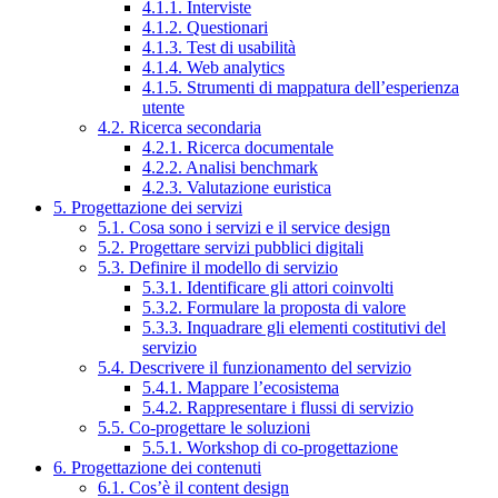
4.1.1. Interviste
4.1.2. Questionari
4.1.3. Test di usabilità
4.1.4. Web analytics
4.1.5. Strumenti di mappatura dell’esperienza
utente
4.2. Ricerca secondaria
4.2.1. Ricerca documentale
4.2.2. Analisi benchmark
4.2.3. Valutazione euristica
5. Progettazione dei servizi
5.1. Cosa sono i servizi e il service design
5.2. Progettare servizi pubblici digitali
5.3. Definire il modello di servizio
5.3.1. Identificare gli attori coinvolti
5.3.2. Formulare la proposta di valore
5.3.3. Inquadrare gli elementi costitutivi del
servizio
5.4. Descrivere il funzionamento del servizio
5.4.1. Mappare l’ecosistema
5.4.2. Rappresentare i flussi di servizio
5.5. Co-progettare le soluzioni
5.5.1. Workshop di co-progettazione
6. Progettazione dei contenuti
6.1. Cos’è il content design