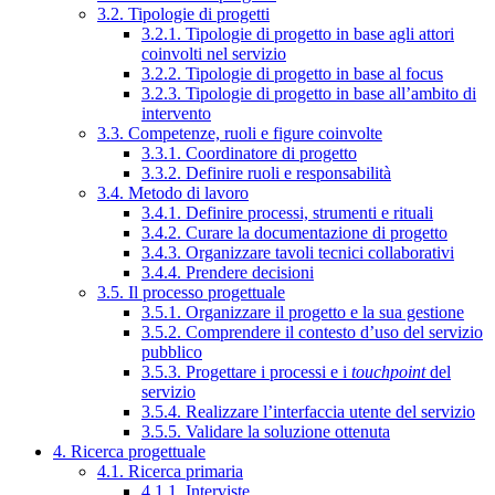
3.2. Tipologie di progetti
3.2.1. Tipologie di progetto in base agli attori
coinvolti nel servizio
3.2.2. Tipologie di progetto in base al focus
3.2.3. Tipologie di progetto in base all’ambito di
intervento
3.3. Competenze, ruoli e figure coinvolte
3.3.1. Coordinatore di progetto
3.3.2. Definire ruoli e responsabilità
3.4. Metodo di lavoro
3.4.1. Definire processi, strumenti e rituali
3.4.2. Curare la documentazione di progetto
3.4.3. Organizzare tavoli tecnici collaborativi
3.4.4. Prendere decisioni
3.5. Il processo progettuale
3.5.1. Organizzare il progetto e la sua gestione
3.5.2. Comprendere il contesto d’uso del servizio
pubblico
3.5.3. Progettare i processi e i
touchpoint
del
servizio
3.5.4. Realizzare l’interfaccia utente del servizio
3.5.5. Validare la soluzione ottenuta
4. Ricerca progettuale
4.1. Ricerca primaria
4.1.1. Interviste