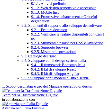
9.1.1. Attività preliminari
9.1.2. Web design responsivo e accessibile
9.1.3. Mobile first
9.1.4. Progressive enhancement e Graceful
degradation
9.2. Strumenti di supporto allo sviluppo del software
9.2.1. Feature detection
9.2.2. Verificare le feature disponibili con Can I
use
9.2.3. Strumenti e risorse per CSS e JavaScript
9.2.4. Supporto browser
9.2.5. Misurare le prestazioni
9.3. Catalogo del riuso
9.4. Sviluppare con il design system .italia
9.4.1. Il framework Bootstrap Italia
9.4.2. Il kit di sviluppo React
9.4.3. Il kit di sviluppo Angular
9.5. Sviluppare con i modelli di sito e servizi
1. Scopo, destinatari e uso del Manuale operativo di design
Team per la Trasformazione Digitale
in collaborazione con
Agenzia per l'Italia Digitale