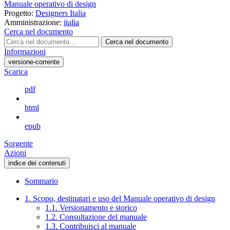
Manuale operativo di design
Progetto:
Designers Italia
Amministrazione:
italia
Cerca nel documento
Cerca nel documento
Informazioni
versione-corrente
Scarica
pdf
html
epub
Sorgente
Azioni
indice dei contenuti
Sommario
1. Scopo, destinatari e uso del Manuale operativo di design
1.1. Versionamento e storico
1.2. Consultazione del manuale
1.3. Contribuisci al manuale