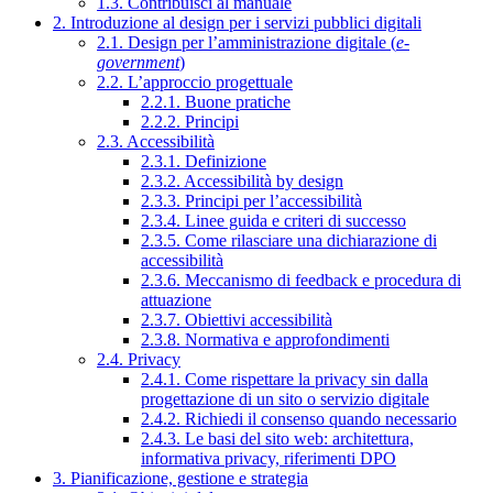
1.3. Contribuisci al manuale
2. Introduzione al design per i servizi pubblici digitali
2.1. Design per l’amministrazione digitale (
e-
government
)
2.2. L’approccio progettuale
2.2.1. Buone pratiche
2.2.2. Principi
2.3. Accessibilità
2.3.1. Definizione
2.3.2. Accessibilità by design
2.3.3. Principi per l’accessibilità
2.3.4. Linee guida e criteri di successo
2.3.5. Come rilasciare una dichiarazione di
accessibilità
2.3.6. Meccanismo di feedback e procedura di
attuazione
2.3.7. Obiettivi accessibilità
2.3.8. Normativa e approfondimenti
2.4. Privacy
2.4.1. Come rispettare la privacy sin dalla
progettazione di un sito o servizio digitale
2.4.2. Richiedi il consenso quando necessario
2.4.3. Le basi del sito web: architettura,
informativa privacy, riferimenti DPO
3. Pianificazione, gestione e strategia