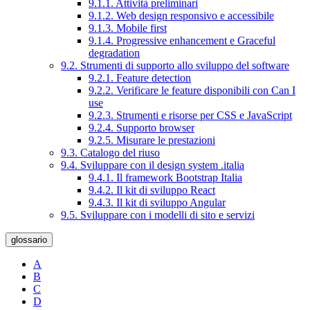
9.1.1. Attività preliminari
9.1.2. Web design responsivo e accessibile
9.1.3. Mobile first
9.1.4. Progressive enhancement e Graceful
degradation
9.2. Strumenti di supporto allo sviluppo del software
9.2.1. Feature detection
9.2.2. Verificare le feature disponibili con Can I
use
9.2.3. Strumenti e risorse per CSS e JavaScript
9.2.4. Supporto browser
9.2.5. Misurare le prestazioni
9.3. Catalogo del riuso
9.4. Sviluppare con il design system .italia
9.4.1. Il framework Bootstrap Italia
9.4.2. Il kit di sviluppo React
9.4.3. Il kit di sviluppo Angular
9.5. Sviluppare con i modelli di sito e servizi
glossario
A
B
C
D