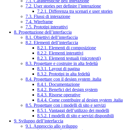
7.1. Caratteristiche dell’interazione
7.2. User stories per definire l’interazione
7.2.1. Differenza tra scenari e user stories
7.3. Flussi di interazione
7.4. Wireframe
7.5. Prototipi interattivi
8. Progettazione dell’interfaccia
8.1. Obiettivi dell’interfaccia
8.2. Elementi dell’interfaccia
8.2.1. Elementi di composizione
8.2.2. Elementi interattivi
8.2.3. Elementi testuali (microtesti)
8.3. Progettare e costruire in alta fedeltà
8.3.1. Layout di pagina
8.3.2. Prototipi in alta fedeltà
8.4. Progettare con il design system .italia
8.4.1. Documentazione
8.4.2. Benefici del design system
8.4.3. Risorse operative
8.4.4. Come contribuire al design system .italia
8.5. Progettare con i modelli di sito e servizi
8.5.1. Vantaggi dell’utilizzo dei modelli
8.5.2. I modelli di sito e servizi disponibili
9. Sviluppo dell’interfaccia
9.1. Approccio allo sviluppo