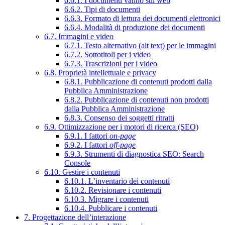
6.6.1. I documenti vanno sul web
6.6.2. Tipi di documenti
6.6.3. Formato di lettura dei documenti elettronici
6.6.4. Modalità di produzione dei documenti
6.7. Immagini e video
6.7.1. Testo alternativo (alt text) per le immagini
6.7.2. Sottotitoli per i video
6.7.3. Trascrizioni per i video
6.8. Proprietà intellettuale e privacy
6.8.1. Pubblicazione di contenuti prodotti dalla
Pubblica Amministrazione
6.8.2. Pubblicazione di contenuti non prodotti
dalla Pubblica Amministrazione
6.8.3. Consenso dei soggetti ritratti
6.9. Ottimizzazione per i motori di ricerca (SEO)
6.9.1. I fattori
on-page
6.9.2. I fattori
off-page
6.9.3. Strumenti di diagnostica SEO: Search
Console
6.10. Gestire i contenuti
6.10.1. L’inventario dei contenuti
6.10.2. Revisionare i contenuti
6.10.3. Migrare i contenuti
6.10.4. Pubblicare i contenuti
7. Progettazione dell’interazione