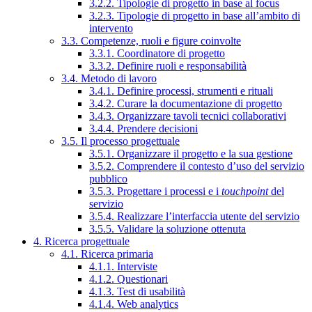
3.2.2. Tipologie di progetto in base al focus
3.2.3. Tipologie di progetto in base all’ambito di
intervento
3.3. Competenze, ruoli e figure coinvolte
3.3.1. Coordinatore di progetto
3.3.2. Definire ruoli e responsabilità
3.4. Metodo di lavoro
3.4.1. Definire processi, strumenti e rituali
3.4.2. Curare la documentazione di progetto
3.4.3. Organizzare tavoli tecnici collaborativi
3.4.4. Prendere decisioni
3.5. Il processo progettuale
3.5.1. Organizzare il progetto e la sua gestione
3.5.2. Comprendere il contesto d’uso del servizio
pubblico
3.5.3. Progettare i processi e i
touchpoint
del
servizio
3.5.4. Realizzare l’interfaccia utente del servizio
3.5.5. Validare la soluzione ottenuta
4. Ricerca progettuale
4.1. Ricerca primaria
4.1.1. Interviste
4.1.2. Questionari
4.1.3. Test di usabilità
4.1.4. Web analytics