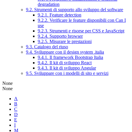
degradation
9.2. Strumenti di supporto allo sviluppo del software
9.2.1. Feature detection
9.2.2. Verificare le feature disponibili con Can I
use
9.2.3. Strumenti e risorse per CSS e JavaScript
9.2.4. Supporto browser
9.2.5. Misurare le prestazioni
9.3. Catalogo del riuso
9.4. Sviluppare con il design system .italia
9.4.1. Il framework Bootstrap Italia
9.4.2. Il kit di sviluppo React
9.4.3. Il kit di sviluppo Angular
9.5. Sviluppare con i modelli di sito e servizi
None
None
A
B
C
D
E
I
M