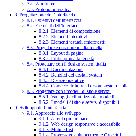
7.4. Wireframe
7.5. Prototipi interattivi
8. Progettazione dell’interfaccia
8.1. Obiettivi dell’interfaccia
8.2. Elementi dell’interfaccia
8.2.1. Elementi di composizione
8.2.2. Elementi interattivi
8.2.3. Elementi testuali (microtesti)
8.3. Progettare e costruire in alta fedeltà
8.3.1. Layout di pagina
8.3.2. Prototipi in alta fedeltà
8.4. Progettare con il design system .italia
8.4.1. Documentazione
8.4.2. Benefici del design system
8.4.3. Risorse operative
8.4.4. Come contribuire al design system .italia
8.5. Progettare con i modelli di sito e servizi
8.5.1. Vantaggi dell’utilizzo dei modelli
8.5.2. I modelli di sito e servizi disponibili
9. Sviluppo dell’interfaccia
9.1. Approccio allo sviluppo
9.1.1. Attività preliminari
9.1.2. Web design responsivo e accessibile
9.1.3. Mobile first
9.1.4. Progressive enhancement e Graceful