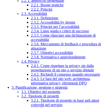
2.2. L’approccio progettuale
2.2.1. Buone pratiche
2.2.2. Principi
2.3. Accessibilità
2.3.1. Definizione
2.3.2. Accessibilità by design
2.3.3. Principi per l’accessibilità
2.3.4. Linee guida e criteri di successo
2.3.5. Come rilasciare una dichiarazione di
accessibilità
2.3.6. Meccanismo di feedback e procedura di
attuazione
2.3.7. Obiettivi accessibilità
2.3.8. Normativa e approfondimenti
2.4. Privacy
2.4.1. Come rispettare la privacy sin dalla
progettazione di un sito o servizio digitale
2.4.2. Richiedi il consenso quando necessario
2.4.3. Le basi del sito web: architettura,
informativa privacy, riferimenti DPO
3. Pianificazione, gestione e strategia
3.1. Obiettivi del progetto
3.2. Tipologie di progetti
3.2.1. Tipologie di progetto in base agli attori
coinvolti nel servizio