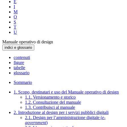
E
I
M
O
S
T
U
Manuale operativo di design
indici e glossario
contenuti
figure
tabelle
glossario
Sommario
1. Scopo, destinatari e uso del Manuale operativo di design
1.1. Versionamento e storico
1.2. Consultazione del manuale
1.3. Contribuisci al manuale
2. Introduzione al design per i servizi pubblici digitali
2.1. Design per l’amministrazione digitale (
e-
government
)