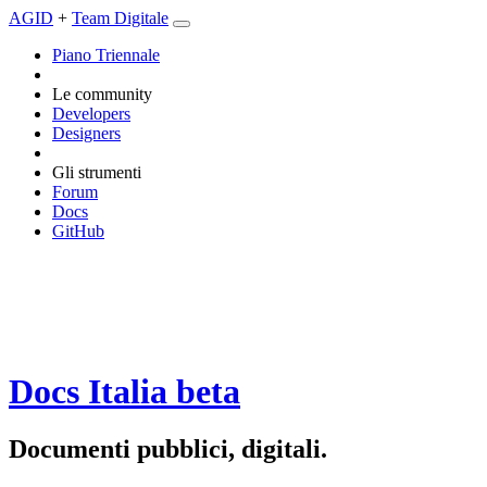
AGID
+
Team Digitale
Piano Triennale
Le community
Developers
Designers
Gli strumenti
Forum
Docs
GitHub
Docs Italia
beta
Documenti pubblici, digitali.