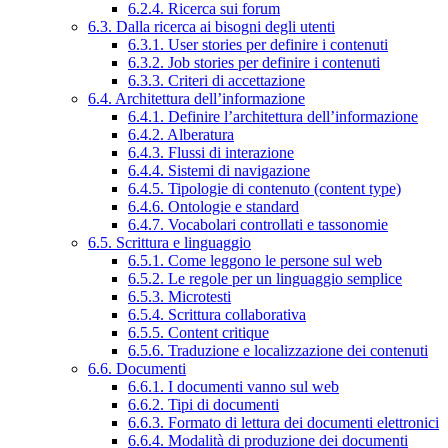
6.2.4. Ricerca sui forum
6.3. Dalla ricerca ai bisogni degli utenti
6.3.1. User stories per definire i contenuti
6.3.2. Job stories per definire i contenuti
6.3.3. Criteri di accettazione
6.4. Architettura dell’informazione
6.4.1. Definire l’architettura dell’informazione
6.4.2. Alberatura
6.4.3. Flussi di interazione
6.4.4. Sistemi di navigazione
6.4.5. Tipologie di contenuto (content type)
6.4.6. Ontologie e standard
6.4.7. Vocabolari controllati e tassonomie
6.5. Scrittura e linguaggio
6.5.1. Come leggono le persone sul web
6.5.2. Le regole per un linguaggio semplice
6.5.3. Microtesti
6.5.4. Scrittura collaborativa
6.5.5. Content critique
6.5.6. Traduzione e localizzazione dei contenuti
6.6. Documenti
6.6.1. I documenti vanno sul web
6.6.2. Tipi di documenti
6.6.3. Formato di lettura dei documenti elettronici
6.6.4. Modalità di produzione dei documenti