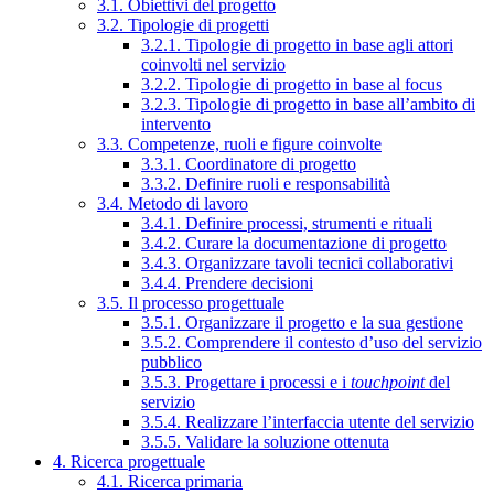
3.1. Obiettivi del progetto
3.2. Tipologie di progetti
3.2.1. Tipologie di progetto in base agli attori
coinvolti nel servizio
3.2.2. Tipologie di progetto in base al focus
3.2.3. Tipologie di progetto in base all’ambito di
intervento
3.3. Competenze, ruoli e figure coinvolte
3.3.1. Coordinatore di progetto
3.3.2. Definire ruoli e responsabilità
3.4. Metodo di lavoro
3.4.1. Definire processi, strumenti e rituali
3.4.2. Curare la documentazione di progetto
3.4.3. Organizzare tavoli tecnici collaborativi
3.4.4. Prendere decisioni
3.5. Il processo progettuale
3.5.1. Organizzare il progetto e la sua gestione
3.5.2. Comprendere il contesto d’uso del servizio
pubblico
3.5.3. Progettare i processi e i
touchpoint
del
servizio
3.5.4. Realizzare l’interfaccia utente del servizio
3.5.5. Validare la soluzione ottenuta
4. Ricerca progettuale
4.1. Ricerca primaria