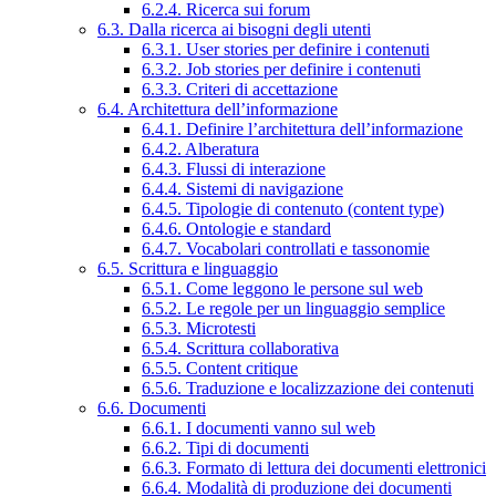
6.2.4. Ricerca sui forum
6.3. Dalla ricerca ai bisogni degli utenti
6.3.1. User stories per definire i contenuti
6.3.2. Job stories per definire i contenuti
6.3.3. Criteri di accettazione
6.4. Architettura dell’informazione
6.4.1. Definire l’architettura dell’informazione
6.4.2. Alberatura
6.4.3. Flussi di interazione
6.4.4. Sistemi di navigazione
6.4.5. Tipologie di contenuto (content type)
6.4.6. Ontologie e standard
6.4.7. Vocabolari controllati e tassonomie
6.5. Scrittura e linguaggio
6.5.1. Come leggono le persone sul web
6.5.2. Le regole per un linguaggio semplice
6.5.3. Microtesti
6.5.4. Scrittura collaborativa
6.5.5. Content critique
6.5.6. Traduzione e localizzazione dei contenuti
6.6. Documenti
6.6.1. I documenti vanno sul web
6.6.2. Tipi di documenti
6.6.3. Formato di lettura dei documenti elettronici
6.6.4. Modalità di produzione dei documenti