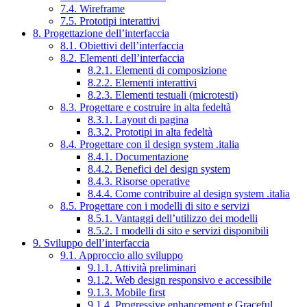
7.4. Wireframe
7.5. Prototipi interattivi
8. Progettazione dell’interfaccia
8.1. Obiettivi dell’interfaccia
8.2. Elementi dell’interfaccia
8.2.1. Elementi di composizione
8.2.2. Elementi interattivi
8.2.3. Elementi testuali (microtesti)
8.3. Progettare e costruire in alta fedeltà
8.3.1. Layout di pagina
8.3.2. Prototipi in alta fedeltà
8.4. Progettare con il design system .italia
8.4.1. Documentazione
8.4.2. Benefici del design system
8.4.3. Risorse operative
8.4.4. Come contribuire al design system .italia
8.5. Progettare con i modelli di sito e servizi
8.5.1. Vantaggi dell’utilizzo dei modelli
8.5.2. I modelli di sito e servizi disponibili
9. Sviluppo dell’interfaccia
9.1. Approccio allo sviluppo
9.1.1. Attività preliminari
9.1.2. Web design responsivo e accessibile
9.1.3. Mobile first
9.1.4. Progressive enhancement e Graceful