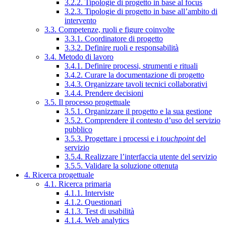
3.2.2. Tipologie di progetto in base al focus
3.2.3. Tipologie di progetto in base all’ambito di
intervento
3.3. Competenze, ruoli e figure coinvolte
3.3.1. Coordinatore di progetto
3.3.2. Definire ruoli e responsabilità
3.4. Metodo di lavoro
3.4.1. Definire processi, strumenti e rituali
3.4.2. Curare la documentazione di progetto
3.4.3. Organizzare tavoli tecnici collaborativi
3.4.4. Prendere decisioni
3.5. Il processo progettuale
3.5.1. Organizzare il progetto e la sua gestione
3.5.2. Comprendere il contesto d’uso del servizio
pubblico
3.5.3. Progettare i processi e i
touchpoint
del
servizio
3.5.4. Realizzare l’interfaccia utente del servizio
3.5.5. Validare la soluzione ottenuta
4. Ricerca progettuale
4.1. Ricerca primaria
4.1.1. Interviste
4.1.2. Questionari
4.1.3. Test di usabilità
4.1.4. Web analytics