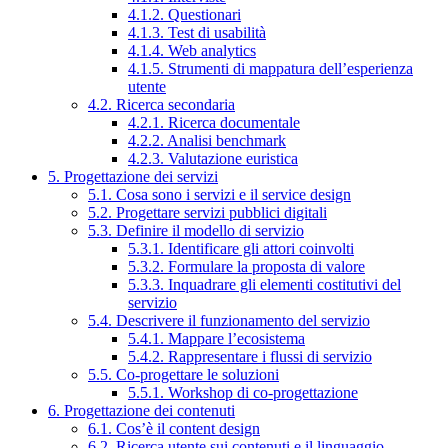
4.1.2. Questionari
4.1.3. Test di usabilità
4.1.4. Web analytics
4.1.5. Strumenti di mappatura dell’esperienza
utente
4.2. Ricerca secondaria
4.2.1. Ricerca documentale
4.2.2. Analisi benchmark
4.2.3. Valutazione euristica
5. Progettazione dei servizi
5.1. Cosa sono i servizi e il service design
5.2. Progettare servizi pubblici digitali
5.3. Definire il modello di servizio
5.3.1. Identificare gli attori coinvolti
5.3.2. Formulare la proposta di valore
5.3.3. Inquadrare gli elementi costitutivi del
servizio
5.4. Descrivere il funzionamento del servizio
5.4.1. Mappare l’ecosistema
5.4.2. Rappresentare i flussi di servizio
5.5. Co-progettare le soluzioni
5.5.1. Workshop di co-progettazione
6. Progettazione dei contenuti
6.1. Cos’è il content design
6.2. Ricerca utente sui contenuti e il linguaggio