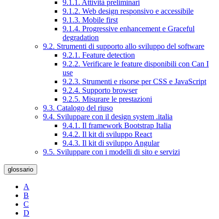
9.1.1. Attività preliminari
9.1.2. Web design responsivo e accessibile
9.1.3. Mobile first
9.1.4. Progressive enhancement e Graceful
degradation
9.2. Strumenti di supporto allo sviluppo del software
9.2.1. Feature detection
9.2.2. Verificare le feature disponibili con Can I
use
9.2.3. Strumenti e risorse per CSS e JavaScript
9.2.4. Supporto browser
9.2.5. Misurare le prestazioni
9.3. Catalogo del riuso
9.4. Sviluppare con il design system .italia
9.4.1. Il framework Bootstrap Italia
9.4.2. Il kit di sviluppo React
9.4.3. Il kit di sviluppo Angular
9.5. Sviluppare con i modelli di sito e servizi
glossario
A
B
C
D