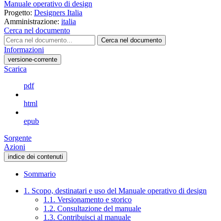
Manuale operativo di design
Progetto:
Designers Italia
Amministrazione:
italia
Cerca nel documento
Cerca nel documento
Informazioni
versione-corrente
Scarica
pdf
html
epub
Sorgente
Azioni
indice dei contenuti
Sommario
1. Scopo, destinatari e uso del Manuale operativo di design
1.1. Versionamento e storico
1.2. Consultazione del manuale
1.3. Contribuisci al manuale