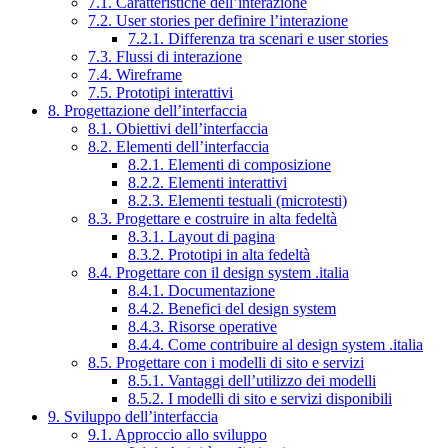
7.1. Caratteristiche dell’interazione
7.2. User stories per definire l’interazione
7.2.1. Differenza tra scenari e user stories
7.3. Flussi di interazione
7.4. Wireframe
7.5. Prototipi interattivi
8. Progettazione dell’interfaccia
8.1. Obiettivi dell’interfaccia
8.2. Elementi dell’interfaccia
8.2.1. Elementi di composizione
8.2.2. Elementi interattivi
8.2.3. Elementi testuali (microtesti)
8.3. Progettare e costruire in alta fedeltà
8.3.1. Layout di pagina
8.3.2. Prototipi in alta fedeltà
8.4. Progettare con il design system .italia
8.4.1. Documentazione
8.4.2. Benefici del design system
8.4.3. Risorse operative
8.4.4. Come contribuire al design system .italia
8.5. Progettare con i modelli di sito e servizi
8.5.1. Vantaggi dell’utilizzo dei modelli
8.5.2. I modelli di sito e servizi disponibili
9. Sviluppo dell’interfaccia
9.1. Approccio allo sviluppo