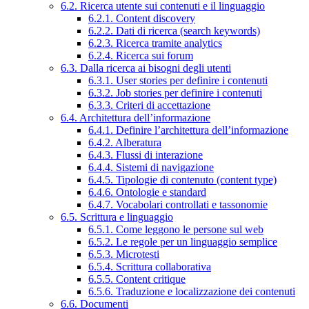
6.2. Ricerca utente sui contenuti e il linguaggio
6.2.1. Content discovery
6.2.2. Dati di ricerca (search keywords)
6.2.3. Ricerca tramite analytics
6.2.4. Ricerca sui forum
6.3. Dalla ricerca ai bisogni degli utenti
6.3.1. User stories per definire i contenuti
6.3.2. Job stories per definire i contenuti
6.3.3. Criteri di accettazione
6.4. Architettura dell’informazione
6.4.1. Definire l’architettura dell’informazione
6.4.2. Alberatura
6.4.3. Flussi di interazione
6.4.4. Sistemi di navigazione
6.4.5. Tipologie di contenuto (content type)
6.4.6. Ontologie e standard
6.4.7. Vocabolari controllati e tassonomie
6.5. Scrittura e linguaggio
6.5.1. Come leggono le persone sul web
6.5.2. Le regole per un linguaggio semplice
6.5.3. Microtesti
6.5.4. Scrittura collaborativa
6.5.5. Content critique
6.5.6. Traduzione e localizzazione dei contenuti
6.6. Documenti