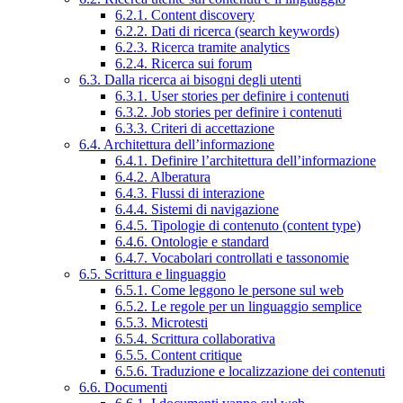
6.2.1. Content discovery
6.2.2. Dati di ricerca (search keywords)
6.2.3. Ricerca tramite analytics
6.2.4. Ricerca sui forum
6.3. Dalla ricerca ai bisogni degli utenti
6.3.1. User stories per definire i contenuti
6.3.2. Job stories per definire i contenuti
6.3.3. Criteri di accettazione
6.4. Architettura dell’informazione
6.4.1. Definire l’architettura dell’informazione
6.4.2. Alberatura
6.4.3. Flussi di interazione
6.4.4. Sistemi di navigazione
6.4.5. Tipologie di contenuto (content type)
6.4.6. Ontologie e standard
6.4.7. Vocabolari controllati e tassonomie
6.5. Scrittura e linguaggio
6.5.1. Come leggono le persone sul web
6.5.2. Le regole per un linguaggio semplice
6.5.3. Microtesti
6.5.4. Scrittura collaborativa
6.5.5. Content critique
6.5.6. Traduzione e localizzazione dei contenuti
6.6. Documenti