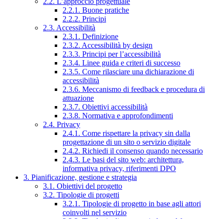
2.2. L’approccio progettuale
2.2.1. Buone pratiche
2.2.2. Principi
2.3. Accessibilità
2.3.1. Definizione
2.3.2. Accessibilità by design
2.3.3. Principi per l’accessibilità
2.3.4. Linee guida e criteri di successo
2.3.5. Come rilasciare una dichiarazione di
accessibilità
2.3.6. Meccanismo di feedback e procedura di
attuazione
2.3.7. Obiettivi accessibilità
2.3.8. Normativa e approfondimenti
2.4. Privacy
2.4.1. Come rispettare la privacy sin dalla
progettazione di un sito o servizio digitale
2.4.2. Richiedi il consenso quando necessario
2.4.3. Le basi del sito web: architettura,
informativa privacy, riferimenti DPO
3. Pianificazione, gestione e strategia
3.1. Obiettivi del progetto
3.2. Tipologie di progetti
3.2.1. Tipologie di progetto in base agli attori
coinvolti nel servizio