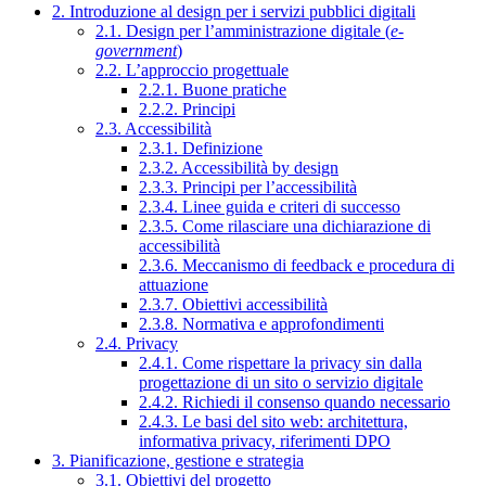
2. Introduzione al design per i servizi pubblici digitali
2.1. Design per l’amministrazione digitale (
e-
government
)
2.2. L’approccio progettuale
2.2.1. Buone pratiche
2.2.2. Principi
2.3. Accessibilità
2.3.1. Definizione
2.3.2. Accessibilità by design
2.3.3. Principi per l’accessibilità
2.3.4. Linee guida e criteri di successo
2.3.5. Come rilasciare una dichiarazione di
accessibilità
2.3.6. Meccanismo di feedback e procedura di
attuazione
2.3.7. Obiettivi accessibilità
2.3.8. Normativa e approfondimenti
2.4. Privacy
2.4.1. Come rispettare la privacy sin dalla
progettazione di un sito o servizio digitale
2.4.2. Richiedi il consenso quando necessario
2.4.3. Le basi del sito web: architettura,
informativa privacy, riferimenti DPO
3. Pianificazione, gestione e strategia
3.1. Obiettivi del progetto