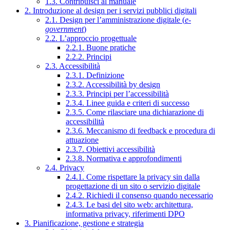
1.3. Contribuisci al manuale
2. Introduzione al design per i servizi pubblici digitali
2.1. Design per l’amministrazione digitale (
e-
government
)
2.2. L’approccio progettuale
2.2.1. Buone pratiche
2.2.2. Principi
2.3. Accessibilità
2.3.1. Definizione
2.3.2. Accessibilità by design
2.3.3. Principi per l’accessibilità
2.3.4. Linee guida e criteri di successo
2.3.5. Come rilasciare una dichiarazione di
accessibilità
2.3.6. Meccanismo di feedback e procedura di
attuazione
2.3.7. Obiettivi accessibilità
2.3.8. Normativa e approfondimenti
2.4. Privacy
2.4.1. Come rispettare la privacy sin dalla
progettazione di un sito o servizio digitale
2.4.2. Richiedi il consenso quando necessario
2.4.3. Le basi del sito web: architettura,
informativa privacy, riferimenti DPO
3. Pianificazione, gestione e strategia