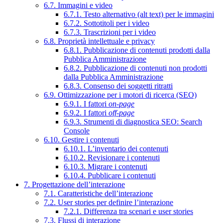
6.7. Immagini e video
6.7.1. Testo alternativo (alt text) per le immagini
6.7.2. Sottotitoli per i video
6.7.3. Trascrizioni per i video
6.8. Proprietà intellettuale e privacy
6.8.1. Pubblicazione di contenuti prodotti dalla
Pubblica Amministrazione
6.8.2. Pubblicazione di contenuti non prodotti
dalla Pubblica Amministrazione
6.8.3. Consenso dei soggetti ritratti
6.9. Ottimizzazione per i motori di ricerca (SEO)
6.9.1. I fattori
on-page
6.9.2. I fattori
off-page
6.9.3. Strumenti di diagnostica SEO: Search
Console
6.10. Gestire i contenuti
6.10.1. L’inventario dei contenuti
6.10.2. Revisionare i contenuti
6.10.3. Migrare i contenuti
6.10.4. Pubblicare i contenuti
7. Progettazione dell’interazione
7.1. Caratteristiche dell’interazione
7.2. User stories per definire l’interazione
7.2.1. Differenza tra scenari e user stories
7.3. Flussi di interazione