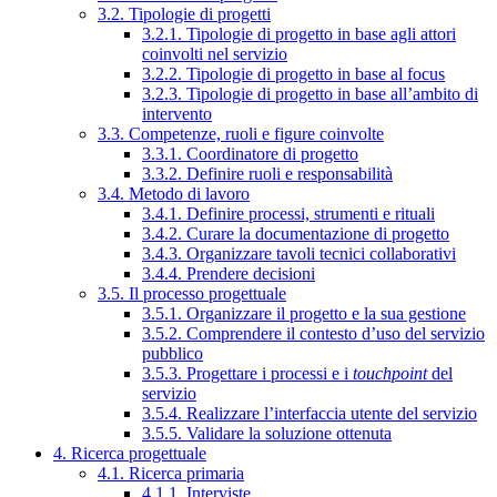
3.2. Tipologie di progetti
3.2.1. Tipologie di progetto in base agli attori
coinvolti nel servizio
3.2.2. Tipologie di progetto in base al focus
3.2.3. Tipologie di progetto in base all’ambito di
intervento
3.3. Competenze, ruoli e figure coinvolte
3.3.1. Coordinatore di progetto
3.3.2. Definire ruoli e responsabilità
3.4. Metodo di lavoro
3.4.1. Definire processi, strumenti e rituali
3.4.2. Curare la documentazione di progetto
3.4.3. Organizzare tavoli tecnici collaborativi
3.4.4. Prendere decisioni
3.5. Il processo progettuale
3.5.1. Organizzare il progetto e la sua gestione
3.5.2. Comprendere il contesto d’uso del servizio
pubblico
3.5.3. Progettare i processi e i
touchpoint
del
servizio
3.5.4. Realizzare l’interfaccia utente del servizio
3.5.5. Validare la soluzione ottenuta
4. Ricerca progettuale
4.1. Ricerca primaria
4.1.1. Interviste