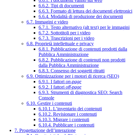
6.6.1. I documenti vanno sul web
6.6.2. Tipi di documenti
6.6.3. Formato di lettura dei documenti elettronici
6.6.4. Modalità di produzione dei documenti
6.7. Immagini e video
6.7.1. Testo alternativo (alt text) per le immagini
6.7.2. Sottotitoli per i video
6.7.3. Trascrizioni per i video
6.8. Proprietà intellettuale e privacy
6.8.1. Pubblicazione di contenuti prodotti dalla
Pubblica Amministrazione
6.8.2. Pubblicazione di contenuti non prodotti
dalla Pubblica Amministrazione
6.8.3. Consenso dei soggetti ritratti
6.9. Ottimizzazione per i motori di ricerca (SEO)
6.9.1. I fattori
on-page
6.9.2. I fattori
off-page
6.9.3. Strumenti di diagnostica SEO: Search
Console
6.10. Gestire i contenuti
6.10.1. L’inventario dei contenuti
6.10.2. Revisionare i contenuti
6.10.3. Migrare i contenuti
6.10.4. Pubblicare i contenuti
7. Progettazione dell’interazione