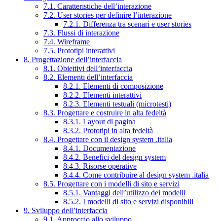
7.1. Caratteristiche dell’interazione
7.2. User stories per definire l’interazione
7.2.1. Differenza tra scenari e user stories
7.3. Flussi di interazione
7.4. Wireframe
7.5. Prototipi interattivi
8. Progettazione dell’interfaccia
8.1. Obiettivi dell’interfaccia
8.2. Elementi dell’interfaccia
8.2.1. Elementi di composizione
8.2.2. Elementi interattivi
8.2.3. Elementi testuali (microtesti)
8.3. Progettare e costruire in alta fedeltà
8.3.1. Layout di pagina
8.3.2. Prototipi in alta fedeltà
8.4. Progettare con il design system .italia
8.4.1. Documentazione
8.4.2. Benefici del design system
8.4.3. Risorse operative
8.4.4. Come contribuire al design system .italia
8.5. Progettare con i modelli di sito e servizi
8.5.1. Vantaggi dell’utilizzo dei modelli
8.5.2. I modelli di sito e servizi disponibili
9. Sviluppo dell’interfaccia
9.1. Approccio allo sviluppo