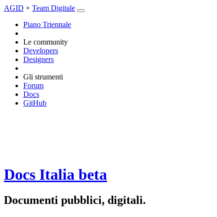
AGID
+
Team Digitale
Piano Triennale
Le community
Developers
Designers
Gli strumenti
Forum
Docs
GitHub
Docs Italia
beta
Documenti pubblici, digitali.