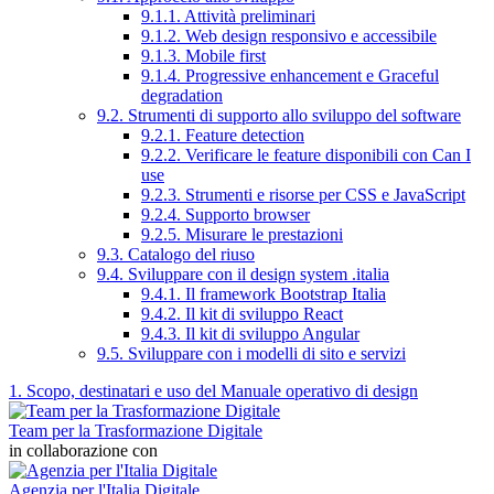
9.1.1. Attività preliminari
9.1.2. Web design responsivo e accessibile
9.1.3. Mobile first
9.1.4. Progressive enhancement e Graceful
degradation
9.2. Strumenti di supporto allo sviluppo del software
9.2.1. Feature detection
9.2.2. Verificare le feature disponibili con Can I
use
9.2.3. Strumenti e risorse per CSS e JavaScript
9.2.4. Supporto browser
9.2.5. Misurare le prestazioni
9.3. Catalogo del riuso
9.4. Sviluppare con il design system .italia
9.4.1. Il framework Bootstrap Italia
9.4.2. Il kit di sviluppo React
9.4.3. Il kit di sviluppo Angular
9.5. Sviluppare con i modelli di sito e servizi
1. Scopo, destinatari e uso del Manuale operativo di design
Team per la Trasformazione Digitale
in collaborazione con
Agenzia per l'Italia Digitale