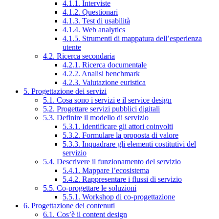
4.1.1. Interviste
4.1.2. Questionari
4.1.3. Test di usabilità
4.1.4. Web analytics
4.1.5. Strumenti di mappatura dell’esperienza
utente
4.2. Ricerca secondaria
4.2.1. Ricerca documentale
4.2.2. Analisi benchmark
4.2.3. Valutazione euristica
5. Progettazione dei servizi
5.1. Cosa sono i servizi e il service design
5.2. Progettare servizi pubblici digitali
5.3. Definire il modello di servizio
5.3.1. Identificare gli attori coinvolti
5.3.2. Formulare la proposta di valore
5.3.3. Inquadrare gli elementi costitutivi del
servizio
5.4. Descrivere il funzionamento del servizio
5.4.1. Mappare l’ecosistema
5.4.2. Rappresentare i flussi di servizio
5.5. Co-progettare le soluzioni
5.5.1. Workshop di co-progettazione
6. Progettazione dei contenuti
6.1. Cos’è il content design