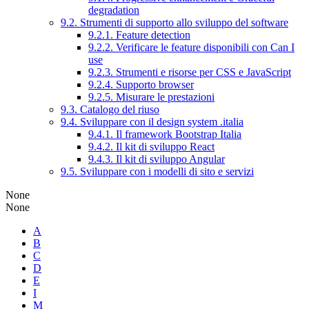
degradation
9.2. Strumenti di supporto allo sviluppo del software
9.2.1. Feature detection
9.2.2. Verificare le feature disponibili con Can I
use
9.2.3. Strumenti e risorse per CSS e JavaScript
9.2.4. Supporto browser
9.2.5. Misurare le prestazioni
9.3. Catalogo del riuso
9.4. Sviluppare con il design system .italia
9.4.1. Il framework Bootstrap Italia
9.4.2. Il kit di sviluppo React
9.4.3. Il kit di sviluppo Angular
9.5. Sviluppare con i modelli di sito e servizi
None
None
A
B
C
D
E
I
M