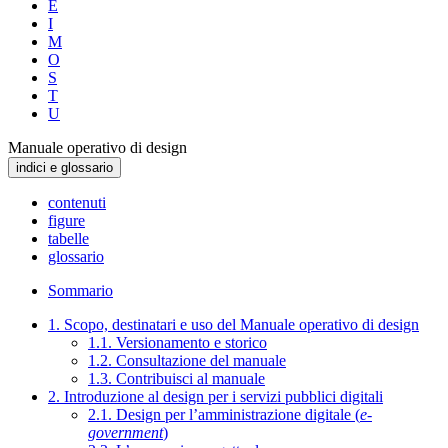
E
I
M
O
S
T
U
Manuale operativo di design
indici e glossario
contenuti
figure
tabelle
glossario
Sommario
1. Scopo, destinatari e uso del Manuale operativo di design
1.1. Versionamento e storico
1.2. Consultazione del manuale
1.3. Contribuisci al manuale
2. Introduzione al design per i servizi pubblici digitali
2.1. Design per l’amministrazione digitale (
e-
government
)