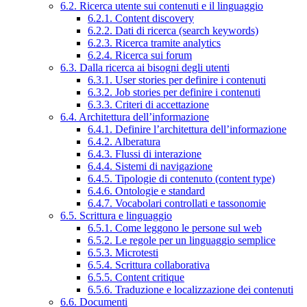
6.2. Ricerca utente sui contenuti e il linguaggio
6.2.1. Content discovery
6.2.2. Dati di ricerca (search keywords)
6.2.3. Ricerca tramite analytics
6.2.4. Ricerca sui forum
6.3. Dalla ricerca ai bisogni degli utenti
6.3.1. User stories per definire i contenuti
6.3.2. Job stories per definire i contenuti
6.3.3. Criteri di accettazione
6.4. Architettura dell’informazione
6.4.1. Definire l’architettura dell’informazione
6.4.2. Alberatura
6.4.3. Flussi di interazione
6.4.4. Sistemi di navigazione
6.4.5. Tipologie di contenuto (content type)
6.4.6. Ontologie e standard
6.4.7. Vocabolari controllati e tassonomie
6.5. Scrittura e linguaggio
6.5.1. Come leggono le persone sul web
6.5.2. Le regole per un linguaggio semplice
6.5.3. Microtesti
6.5.4. Scrittura collaborativa
6.5.5. Content critique
6.5.6. Traduzione e localizzazione dei contenuti
6.6. Documenti