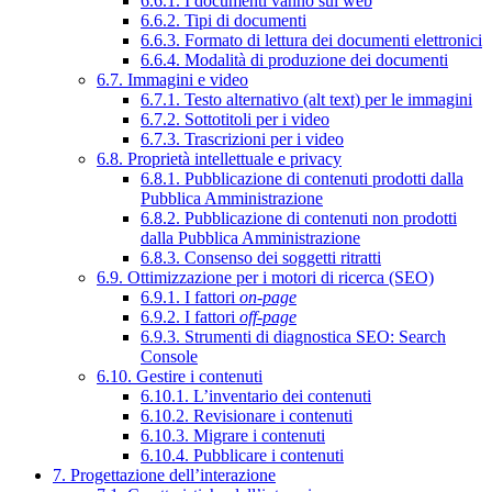
6.6.1. I documenti vanno sul web
6.6.2. Tipi di documenti
6.6.3. Formato di lettura dei documenti elettronici
6.6.4. Modalità di produzione dei documenti
6.7. Immagini e video
6.7.1. Testo alternativo (alt text) per le immagini
6.7.2. Sottotitoli per i video
6.7.3. Trascrizioni per i video
6.8. Proprietà intellettuale e privacy
6.8.1. Pubblicazione di contenuti prodotti dalla
Pubblica Amministrazione
6.8.2. Pubblicazione di contenuti non prodotti
dalla Pubblica Amministrazione
6.8.3. Consenso dei soggetti ritratti
6.9. Ottimizzazione per i motori di ricerca (SEO)
6.9.1. I fattori
on-page
6.9.2. I fattori
off-page
6.9.3. Strumenti di diagnostica SEO: Search
Console
6.10. Gestire i contenuti
6.10.1. L’inventario dei contenuti
6.10.2. Revisionare i contenuti
6.10.3. Migrare i contenuti
6.10.4. Pubblicare i contenuti
7. Progettazione dell’interazione