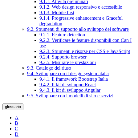
9.1.1. Attività preliminari
9.1.2. Web design responsivo e accessibile
9.1.3. Mobile first
9.1.4. Progressive enhancement e Graceful
degradation
9.2. Strumenti di supporto allo sviluppo del software
9.2.1. Feature detection
9.2.2. Verificare le feature disponibili con Can I
use
9.2.3. Strumenti e risorse per CSS e JavaScript
9.2.4. Supporto browser
9.2.5. Misurare le prestazioni
9.3. Catalogo del riuso
9.4. Sviluppare con il design system .italia
9.4.1. Il framework Bootstrap Italia
9.4.2. Il kit di sviluppo React
9.4.3. Il kit di sviluppo Angular
9.5. Sviluppare con i modelli di sito e servizi
glossario
A
B
C
D