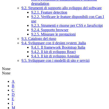
degradation
9.2. Strumenti di supporto allo sviluppo del software
9.2.1. Feature detection
9.2.2. Verificare le feature disponibili con Can I
use
9.2.3. Strumenti e risorse per CSS e JavaScript
9.2.4. Supporto browser
9.2.5. Misurare le prestazioni
9.3. Catalogo del riuso
9.4. Sviluppare con il design system .italia
9.4.1. Il framework Bootstrap Italia
9.4.2. Il kit di sviluppo React
9.4.3. Il kit di sviluppo Angular
9.5. Sviluppare con i modelli di sito e servizi
None
None
A
B
C
D
E
I
M