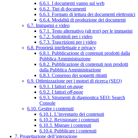
6.6.1. I documenti vanno sul web
6.6.2. Tipi di documenti
6.6.3. Formato di lettura dei documenti elettronici
6.6.4. Modalità di produzione dei documenti
6.7. Immagini e video
6.7.1. Testo alternativo (alt text) per le immagini
6.7.2. Sottotitoli per i video
6.7.3. Trascrizioni per i video
6.8. Proprietà intellettuale e privacy
6.8.1. Pubblicazione di contenuti prodotti dalla
Pubblica Amministrazione
6.8.2. Pubblicazione di contenuti non prodotti
dalla Pubblica Amministrazione
6.8.3. Consenso dei soggetti ritratti
6.9. Ottimizzazione per i motori di ricerca (SEO)
6.9.1. I fattori
on-page
6.9.2. I fattori
off-page
6.9.3. Strumenti di diagnostica SEO: Search
Console
6.10. Gestire i contenuti
6.10.1. L’inventario dei contenuti
6.10.2. Revisionare i contenuti
6.10.3. Migrare i contenuti
6.10.4. Pubblicare i contenuti
7. Progettazione dell’interazione