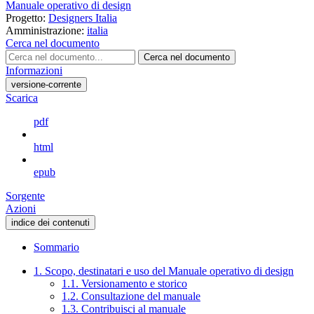
Manuale operativo di design
Progetto:
Designers Italia
Amministrazione:
italia
Cerca nel documento
Cerca nel documento
Informazioni
versione-corrente
Scarica
pdf
html
epub
Sorgente
Azioni
indice dei contenuti
Sommario
1. Scopo, destinatari e uso del Manuale operativo di design
1.1. Versionamento e storico
1.2. Consultazione del manuale
1.3. Contribuisci al manuale