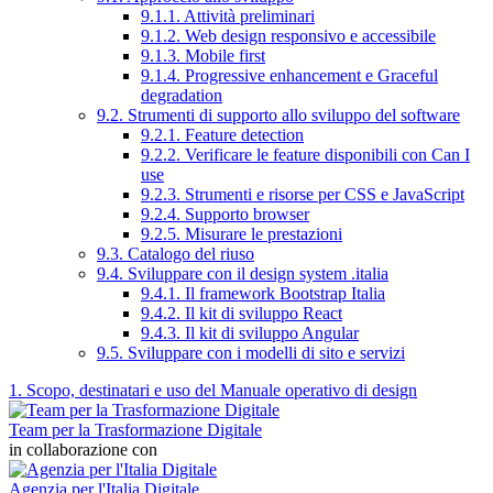
9.1.1. Attività preliminari
9.1.2. Web design responsivo e accessibile
9.1.3. Mobile first
9.1.4. Progressive enhancement e Graceful
degradation
9.2. Strumenti di supporto allo sviluppo del software
9.2.1. Feature detection
9.2.2. Verificare le feature disponibili con Can I
use
9.2.3. Strumenti e risorse per CSS e JavaScript
9.2.4. Supporto browser
9.2.5. Misurare le prestazioni
9.3. Catalogo del riuso
9.4. Sviluppare con il design system .italia
9.4.1. Il framework Bootstrap Italia
9.4.2. Il kit di sviluppo React
9.4.3. Il kit di sviluppo Angular
9.5. Sviluppare con i modelli di sito e servizi
1. Scopo, destinatari e uso del Manuale operativo di design
Team per la Trasformazione Digitale
in collaborazione con
Agenzia per l'Italia Digitale