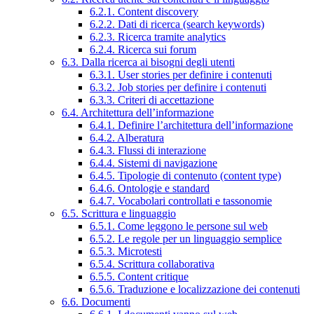
6.2.1. Content discovery
6.2.2. Dati di ricerca (search keywords)
6.2.3. Ricerca tramite analytics
6.2.4. Ricerca sui forum
6.3. Dalla ricerca ai bisogni degli utenti
6.3.1. User stories per definire i contenuti
6.3.2. Job stories per definire i contenuti
6.3.3. Criteri di accettazione
6.4. Architettura dell’informazione
6.4.1. Definire l’architettura dell’informazione
6.4.2. Alberatura
6.4.3. Flussi di interazione
6.4.4. Sistemi di navigazione
6.4.5. Tipologie di contenuto (content type)
6.4.6. Ontologie e standard
6.4.7. Vocabolari controllati e tassonomie
6.5. Scrittura e linguaggio
6.5.1. Come leggono le persone sul web
6.5.2. Le regole per un linguaggio semplice
6.5.3. Microtesti
6.5.4. Scrittura collaborativa
6.5.5. Content critique
6.5.6. Traduzione e localizzazione dei contenuti
6.6. Documenti