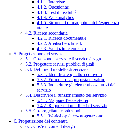
4.1.1. Interviste
4.1.2. Questionari
4.1.3. Test di usabilità
4.1.4. Web analytics
4.1.5. Strumenti di mappatura dell’esperienza
utente
4.2. Ricerca secondaria
4.2.1. Ricerca documentale
4.2.2. Analisi benchmark
4.2.3. Valutazione euristica
5. Progettazione dei servizi
5.1. Cosa sono i servizi e il service design
5.2. Progettare servizi pubblici digitali
5.3. Definire il modello di servizio
5.3.1. Identificare gli attori coinvolti
5.3.2. Formulare la proposta di valore
5.3.3. Inquadrare gli elementi costitutivi del
servizio
5.4. Descrivere il funzionamento del servizio
5.4.1. Mappare l’ecosistema
5.4.2. Rappresentare i flussi di servizio
5.5. Co-progettare le soluzioni
5.5.1. Workshop di co-progettazione
6. Progettazione dei contenuti
6.1. Cos’è il content design