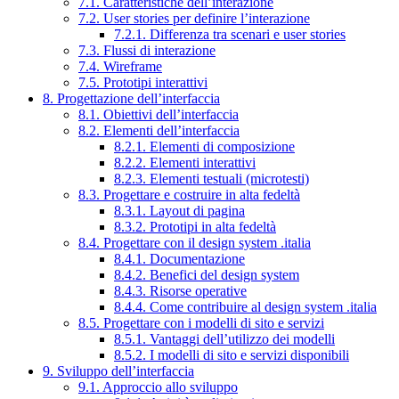
7.1. Caratteristiche dell’interazione
7.2. User stories per definire l’interazione
7.2.1. Differenza tra scenari e user stories
7.3. Flussi di interazione
7.4. Wireframe
7.5. Prototipi interattivi
8. Progettazione dell’interfaccia
8.1. Obiettivi dell’interfaccia
8.2. Elementi dell’interfaccia
8.2.1. Elementi di composizione
8.2.2. Elementi interattivi
8.2.3. Elementi testuali (microtesti)
8.3. Progettare e costruire in alta fedeltà
8.3.1. Layout di pagina
8.3.2. Prototipi in alta fedeltà
8.4. Progettare con il design system .italia
8.4.1. Documentazione
8.4.2. Benefici del design system
8.4.3. Risorse operative
8.4.4. Come contribuire al design system .italia
8.5. Progettare con i modelli di sito e servizi
8.5.1. Vantaggi dell’utilizzo dei modelli
8.5.2. I modelli di sito e servizi disponibili
9. Sviluppo dell’interfaccia
9.1. Approccio allo sviluppo