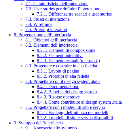
7.1. Caratteristiche dell’interazione
7.2. User stories per definire l’interazione
7.2.1. Differenza tra scenari e user stories
7.3. Flussi di interazione
7.4. Wireframe
7.5. Prototipi interattivi
8. Progettazione dell’interfaccia
8.1. Obiettivi dell’interfaccia
8.2. Elementi dell’interfaccia
8.2.1. Elementi di composizione
8.2.2. Elementi interattivi
8.2.3. Elementi testuali (microtesti)
8.3. Progettare e costruire in alta fedeltà
8.3.1. Layout di pagina
8.3.2. Prototipi in alta fedeltà
8.4. Progettare con il design system .italia
8.4.1. Documentazione
8.4.2. Benefici del design system
8.4.3. Risorse operative
8.4.4. Come contribuire al design system .italia
8.5. Progettare con i modelli di sito e servizi
8.5.1. Vantaggi dell’utilizzo dei modelli
8.5.2. I modelli di sito e servizi disponibili
9. Sviluppo dell’interfaccia
9.1. Approccio allo sviluppo