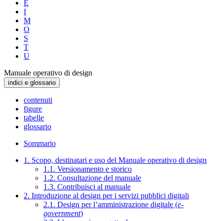
E
I
M
O
S
T
U
Manuale operativo di design
indici e glossario
contenuti
figure
tabelle
glossario
Sommario
1. Scopo, destinatari e uso del Manuale operativo di design
1.1. Versionamento e storico
1.2. Consultazione del manuale
1.3. Contribuisci al manuale
2. Introduzione al design per i servizi pubblici digitali
2.1. Design per l’amministrazione digitale (
e-
government
)