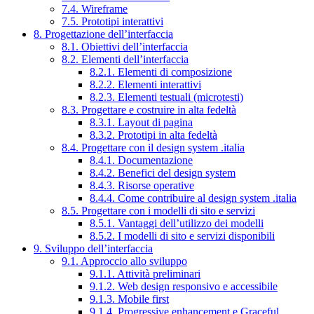
7.4. Wireframe
7.5. Prototipi interattivi
8. Progettazione dell’interfaccia
8.1. Obiettivi dell’interfaccia
8.2. Elementi dell’interfaccia
8.2.1. Elementi di composizione
8.2.2. Elementi interattivi
8.2.3. Elementi testuali (microtesti)
8.3. Progettare e costruire in alta fedeltà
8.3.1. Layout di pagina
8.3.2. Prototipi in alta fedeltà
8.4. Progettare con il design system .italia
8.4.1. Documentazione
8.4.2. Benefici del design system
8.4.3. Risorse operative
8.4.4. Come contribuire al design system .italia
8.5. Progettare con i modelli di sito e servizi
8.5.1. Vantaggi dell’utilizzo dei modelli
8.5.2. I modelli di sito e servizi disponibili
9. Sviluppo dell’interfaccia
9.1. Approccio allo sviluppo
9.1.1. Attività preliminari
9.1.2. Web design responsivo e accessibile
9.1.3. Mobile first
9.1.4. Progressive enhancement e Graceful