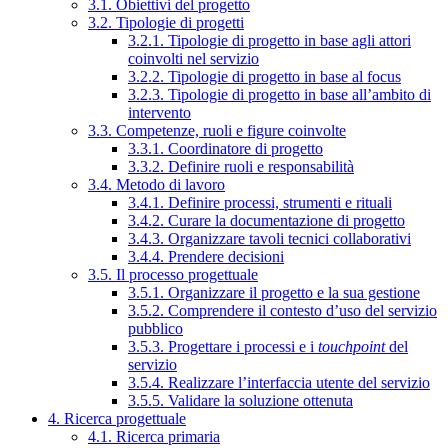
3.1. Obiettivi del progetto
3.2. Tipologie di progetti
3.2.1. Tipologie di progetto in base agli attori
coinvolti nel servizio
3.2.2. Tipologie di progetto in base al focus
3.2.3. Tipologie di progetto in base all’ambito di
intervento
3.3. Competenze, ruoli e figure coinvolte
3.3.1. Coordinatore di progetto
3.3.2. Definire ruoli e responsabilità
3.4. Metodo di lavoro
3.4.1. Definire processi, strumenti e rituali
3.4.2. Curare la documentazione di progetto
3.4.3. Organizzare tavoli tecnici collaborativi
3.4.4. Prendere decisioni
3.5. Il processo progettuale
3.5.1. Organizzare il progetto e la sua gestione
3.5.2. Comprendere il contesto d’uso del servizio
pubblico
3.5.3. Progettare i processi e i
touchpoint
del
servizio
3.5.4. Realizzare l’interfaccia utente del servizio
3.5.5. Validare la soluzione ottenuta
4. Ricerca progettuale
4.1. Ricerca primaria