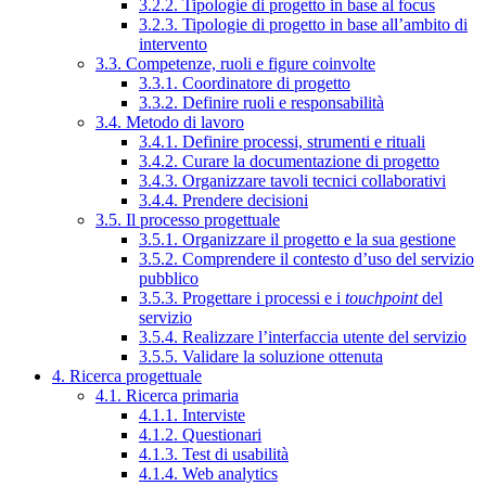
3.2.2. Tipologie di progetto in base al focus
3.2.3. Tipologie di progetto in base all’ambito di
intervento
3.3. Competenze, ruoli e figure coinvolte
3.3.1. Coordinatore di progetto
3.3.2. Definire ruoli e responsabilità
3.4. Metodo di lavoro
3.4.1. Definire processi, strumenti e rituali
3.4.2. Curare la documentazione di progetto
3.4.3. Organizzare tavoli tecnici collaborativi
3.4.4. Prendere decisioni
3.5. Il processo progettuale
3.5.1. Organizzare il progetto e la sua gestione
3.5.2. Comprendere il contesto d’uso del servizio
pubblico
3.5.3. Progettare i processi e i
touchpoint
del
servizio
3.5.4. Realizzare l’interfaccia utente del servizio
3.5.5. Validare la soluzione ottenuta
4. Ricerca progettuale
4.1. Ricerca primaria
4.1.1. Interviste
4.1.2. Questionari
4.1.3. Test di usabilità
4.1.4. Web analytics