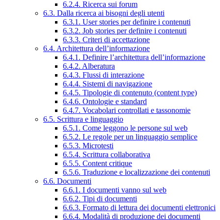
6.2.4. Ricerca sui forum
6.3. Dalla ricerca ai bisogni degli utenti
6.3.1. User stories per definire i contenuti
6.3.2. Job stories per definire i contenuti
6.3.3. Criteri di accettazione
6.4. Architettura dell’informazione
6.4.1. Definire l’architettura dell’informazione
6.4.2. Alberatura
6.4.3. Flussi di interazione
6.4.4. Sistemi di navigazione
6.4.5. Tipologie di contenuto (content type)
6.4.6. Ontologie e standard
6.4.7. Vocabolari controllati e tassonomie
6.5. Scrittura e linguaggio
6.5.1. Come leggono le persone sul web
6.5.2. Le regole per un linguaggio semplice
6.5.3. Microtesti
6.5.4. Scrittura collaborativa
6.5.5. Content critique
6.5.6. Traduzione e localizzazione dei contenuti
6.6. Documenti
6.6.1. I documenti vanno sul web
6.6.2. Tipi di documenti
6.6.3. Formato di lettura dei documenti elettronici
6.6.4. Modalità di produzione dei documenti