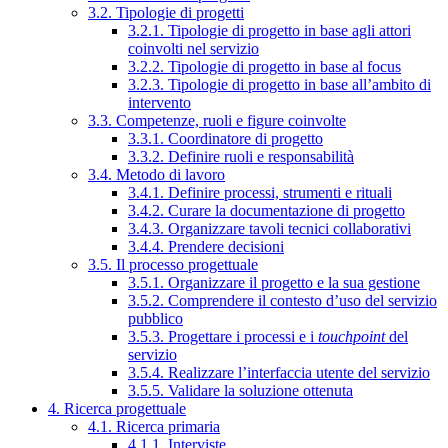
3.2. Tipologie di progetti
3.2.1. Tipologie di progetto in base agli attori
coinvolti nel servizio
3.2.2. Tipologie di progetto in base al focus
3.2.3. Tipologie di progetto in base all’ambito di
intervento
3.3. Competenze, ruoli e figure coinvolte
3.3.1. Coordinatore di progetto
3.3.2. Definire ruoli e responsabilità
3.4. Metodo di lavoro
3.4.1. Definire processi, strumenti e rituali
3.4.2. Curare la documentazione di progetto
3.4.3. Organizzare tavoli tecnici collaborativi
3.4.4. Prendere decisioni
3.5. Il processo progettuale
3.5.1. Organizzare il progetto e la sua gestione
3.5.2. Comprendere il contesto d’uso del servizio
pubblico
3.5.3. Progettare i processi e i
touchpoint
del
servizio
3.5.4. Realizzare l’interfaccia utente del servizio
3.5.5. Validare la soluzione ottenuta
4. Ricerca progettuale
4.1. Ricerca primaria
4.1.1. Interviste