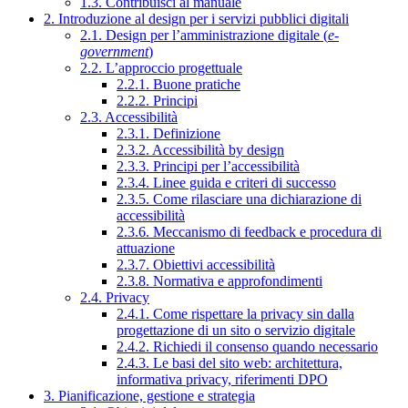
1.3. Contribuisci al manuale
2. Introduzione al design per i servizi pubblici digitali
2.1. Design per l’amministrazione digitale (
e-
government
)
2.2. L’approccio progettuale
2.2.1. Buone pratiche
2.2.2. Principi
2.3. Accessibilità
2.3.1. Definizione
2.3.2. Accessibilità by design
2.3.3. Principi per l’accessibilità
2.3.4. Linee guida e criteri di successo
2.3.5. Come rilasciare una dichiarazione di
accessibilità
2.3.6. Meccanismo di feedback e procedura di
attuazione
2.3.7. Obiettivi accessibilità
2.3.8. Normativa e approfondimenti
2.4. Privacy
2.4.1. Come rispettare la privacy sin dalla
progettazione di un sito o servizio digitale
2.4.2. Richiedi il consenso quando necessario
2.4.3. Le basi del sito web: architettura,
informativa privacy, riferimenti DPO
3. Pianificazione, gestione e strategia