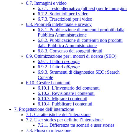
6.7. Immagini e video
6.7.1. Testo alternativo (alt text) per le immagini
6.7.2. Sottotitoli per i video
6.7.3. Trascrizioni per i video
6.8. Proprietà intellettuale e privacy
6.8.1. Pubblicazione di contenuti prodotti dalla
Pubblica Amministrazione
6.8.2. Pubblicazione di contenuti non prodotti
dalla Pubblica Amministrazione
6.8.3. Consenso dei soggetti ritratti
6.9. Ottimizzazione per i motori di ricerca (SEO)
6.9.1. I fattori
on-page
6.9.2. I fattori
off-page
6.9.3. Strumenti di diagnostica SEO: Search
Console
6.10. Gestire i contenuti
6.10.1. L’inventario dei contenuti
6.10.2. Revisionare i contenuti
6.10.3. Migrare i contenuti
6.10.4. Pubblicare i contenuti
7. Progettazione dell’interazione
7.1. Caratteristiche dell’interazione
7.2. User stories per definire l’interazione
7.2.1. Differenza tra scenari e user stories
7.3. Flussi di interazione