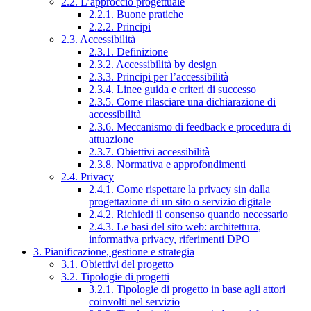
2.2. L’approccio progettuale
2.2.1. Buone pratiche
2.2.2. Principi
2.3. Accessibilità
2.3.1. Definizione
2.3.2. Accessibilità by design
2.3.3. Principi per l’accessibilità
2.3.4. Linee guida e criteri di successo
2.3.5. Come rilasciare una dichiarazione di
accessibilità
2.3.6. Meccanismo di feedback e procedura di
attuazione
2.3.7. Obiettivi accessibilità
2.3.8. Normativa e approfondimenti
2.4. Privacy
2.4.1. Come rispettare la privacy sin dalla
progettazione di un sito o servizio digitale
2.4.2. Richiedi il consenso quando necessario
2.4.3. Le basi del sito web: architettura,
informativa privacy, riferimenti DPO
3. Pianificazione, gestione e strategia
3.1. Obiettivi del progetto
3.2. Tipologie di progetti
3.2.1. Tipologie di progetto in base agli attori
coinvolti nel servizio