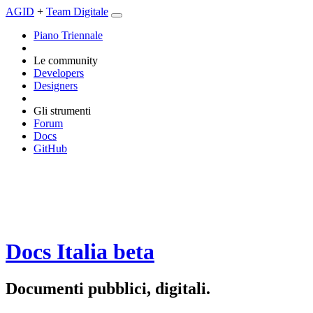
AGID
+
Team Digitale
Piano Triennale
Le community
Developers
Designers
Gli strumenti
Forum
Docs
GitHub
Docs Italia
beta
Documenti pubblici, digitali.