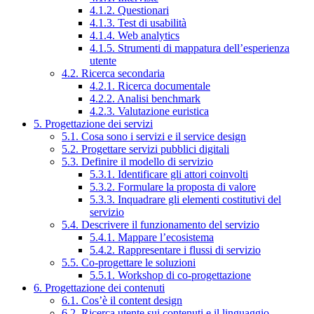
4.1.2. Questionari
4.1.3. Test di usabilità
4.1.4. Web analytics
4.1.5. Strumenti di mappatura dell’esperienza
utente
4.2. Ricerca secondaria
4.2.1. Ricerca documentale
4.2.2. Analisi benchmark
4.2.3. Valutazione euristica
5. Progettazione dei servizi
5.1. Cosa sono i servizi e il service design
5.2. Progettare servizi pubblici digitali
5.3. Definire il modello di servizio
5.3.1. Identificare gli attori coinvolti
5.3.2. Formulare la proposta di valore
5.3.3. Inquadrare gli elementi costitutivi del
servizio
5.4. Descrivere il funzionamento del servizio
5.4.1. Mappare l’ecosistema
5.4.2. Rappresentare i flussi di servizio
5.5. Co-progettare le soluzioni
5.5.1. Workshop di co-progettazione
6. Progettazione dei contenuti
6.1. Cos’è il content design
6.2. Ricerca utente sui contenuti e il linguaggio