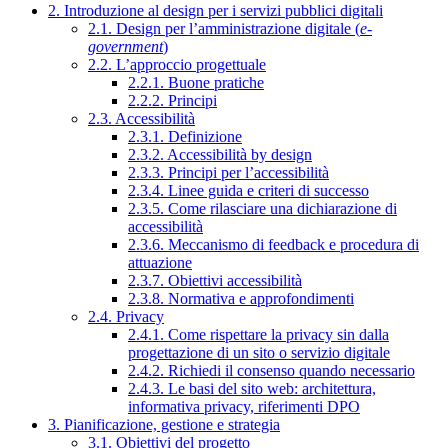
2. Introduzione al design per i servizi pubblici digitali
2.1. Design per l’amministrazione digitale (
e-
government
)
2.2. L’approccio progettuale
2.2.1. Buone pratiche
2.2.2. Principi
2.3. Accessibilità
2.3.1. Definizione
2.3.2. Accessibilità by design
2.3.3. Principi per l’accessibilità
2.3.4. Linee guida e criteri di successo
2.3.5. Come rilasciare una dichiarazione di
accessibilità
2.3.6. Meccanismo di feedback e procedura di
attuazione
2.3.7. Obiettivi accessibilità
2.3.8. Normativa e approfondimenti
2.4. Privacy
2.4.1. Come rispettare la privacy sin dalla
progettazione di un sito o servizio digitale
2.4.2. Richiedi il consenso quando necessario
2.4.3. Le basi del sito web: architettura,
informativa privacy, riferimenti DPO
3. Pianificazione, gestione e strategia
3.1. Obiettivi del progetto