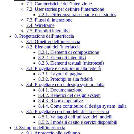
7.1. Caratteristiche dell’interazione
7.2. User stories per definire l’interazione
7.2.1. Differenza tra scenari e user stories
7.3. Flussi di interazione
7.4. Wireframe
7.5. Prototipi interattivi
8. Progettazione dell’interfaccia
8.1. Obiettivi dell’interfaccia
8.2. Elementi dell’interfaccia
8.2.1. Elementi di composizione
8.2.2. Elementi interattivi
8.2.3. Elementi testuali (microtesti)
8.3. Progettare e costruire in alta fedeltà
8.3.1. Layout di pagina
8.3.2. Prototipi in alta fedeltà
8.4. Progettare con il design system .italia
8.4.1. Documentazione
8.4.2. Benefici del design system
8.4.3. Risorse operative
8.4.4. Come contribuire al design system .italia
8.5. Progettare con i modelli di sito e servizi
8.5.1. Vantaggi dell’utilizzo dei modelli
8.5.2. I modelli di sito e servizi disponibili
9. Sviluppo dell’interfaccia
9.1. Approccio allo sviluppo