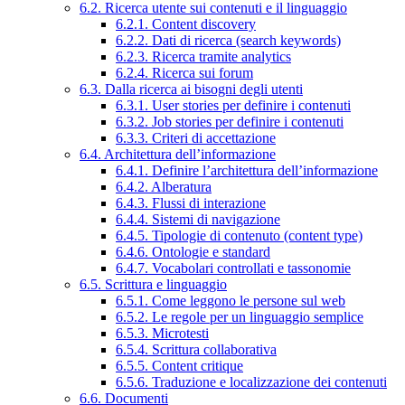
6.2. Ricerca utente sui contenuti e il linguaggio
6.2.1. Content discovery
6.2.2. Dati di ricerca (search keywords)
6.2.3. Ricerca tramite analytics
6.2.4. Ricerca sui forum
6.3. Dalla ricerca ai bisogni degli utenti
6.3.1. User stories per definire i contenuti
6.3.2. Job stories per definire i contenuti
6.3.3. Criteri di accettazione
6.4. Architettura dell’informazione
6.4.1. Definire l’architettura dell’informazione
6.4.2. Alberatura
6.4.3. Flussi di interazione
6.4.4. Sistemi di navigazione
6.4.5. Tipologie di contenuto (content type)
6.4.6. Ontologie e standard
6.4.7. Vocabolari controllati e tassonomie
6.5. Scrittura e linguaggio
6.5.1. Come leggono le persone sul web
6.5.2. Le regole per un linguaggio semplice
6.5.3. Microtesti
6.5.4. Scrittura collaborativa
6.5.5. Content critique
6.5.6. Traduzione e localizzazione dei contenuti
6.6. Documenti