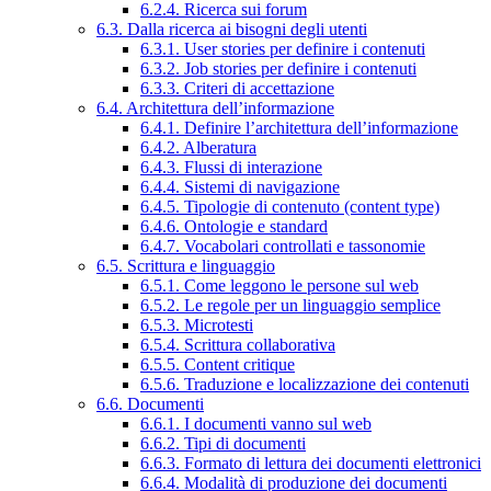
6.2.4. Ricerca sui forum
6.3. Dalla ricerca ai bisogni degli utenti
6.3.1. User stories per definire i contenuti
6.3.2. Job stories per definire i contenuti
6.3.3. Criteri di accettazione
6.4. Architettura dell’informazione
6.4.1. Definire l’architettura dell’informazione
6.4.2. Alberatura
6.4.3. Flussi di interazione
6.4.4. Sistemi di navigazione
6.4.5. Tipologie di contenuto (content type)
6.4.6. Ontologie e standard
6.4.7. Vocabolari controllati e tassonomie
6.5. Scrittura e linguaggio
6.5.1. Come leggono le persone sul web
6.5.2. Le regole per un linguaggio semplice
6.5.3. Microtesti
6.5.4. Scrittura collaborativa
6.5.5. Content critique
6.5.6. Traduzione e localizzazione dei contenuti
6.6. Documenti
6.6.1. I documenti vanno sul web
6.6.2. Tipi di documenti
6.6.3. Formato di lettura dei documenti elettronici
6.6.4. Modalità di produzione dei documenti