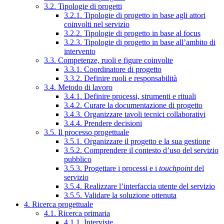
3.2. Tipologie di progetti
3.2.1. Tipologie di progetto in base agli attori
coinvolti nel servizio
3.2.2. Tipologie di progetto in base al focus
3.2.3. Tipologie di progetto in base all’ambito di
intervento
3.3. Competenze, ruoli e figure coinvolte
3.3.1. Coordinatore di progetto
3.3.2. Definire ruoli e responsabilità
3.4. Metodo di lavoro
3.4.1. Definire processi, strumenti e rituali
3.4.2. Curare la documentazione di progetto
3.4.3. Organizzare tavoli tecnici collaborativi
3.4.4. Prendere decisioni
3.5. Il processo progettuale
3.5.1. Organizzare il progetto e la sua gestione
3.5.2. Comprendere il contesto d’uso del servizio
pubblico
3.5.3. Progettare i processi e i
touchpoint
del
servizio
3.5.4. Realizzare l’interfaccia utente del servizio
3.5.5. Validare la soluzione ottenuta
4. Ricerca progettuale
4.1. Ricerca primaria
4.1.1. Interviste