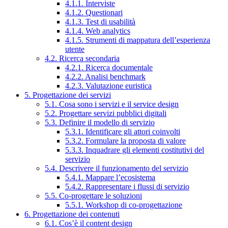
4.1.1. Interviste
4.1.2. Questionari
4.1.3. Test di usabilità
4.1.4. Web analytics
4.1.5. Strumenti di mappatura dell’esperienza
utente
4.2. Ricerca secondaria
4.2.1. Ricerca documentale
4.2.2. Analisi benchmark
4.2.3. Valutazione euristica
5. Progettazione dei servizi
5.1. Cosa sono i servizi e il service design
5.2. Progettare servizi pubblici digitali
5.3. Definire il modello di servizio
5.3.1. Identificare gli attori coinvolti
5.3.2. Formulare la proposta di valore
5.3.3. Inquadrare gli elementi costitutivi del
servizio
5.4. Descrivere il funzionamento del servizio
5.4.1. Mappare l’ecosistema
5.4.2. Rappresentare i flussi di servizio
5.5. Co-progettare le soluzioni
5.5.1. Workshop di co-progettazione
6. Progettazione dei contenuti
6.1. Cos’è il content design