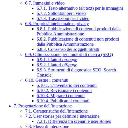
6.7. Immagini e video
6.7.1. Testo alternativo (alt text) per le immagini
6.7.2. Sottotitoli per i video
6.7.3. Trascrizioni per i video
6.8. Proprietà intellettuale e privacy
6.8.1. Pubblicazione di contenuti prodotti dalla
Pubblica Amministrazione
6.8.2. Pubblicazione di contenuti non prodotti
dalla Pubblica Amministrazione
6.8.3. Consenso dei soggetti ritratti
6.9. Ottimizzazione per i motori di ricerca (SEO)
6.9.1. I fattori
on-page
6.9.2. I fattori
off-page
6.9.3. Strumenti di diagnostica SEO: Search
Console
6.10. Gestire i contenuti
6.10.1. L’inventario dei contenuti
6.10.2. Revisionare i contenuti
6.10.3. Migrare i contenuti
6.10.4. Pubblicare i contenuti
7. Progettazione dell’interazione
7.1. Caratteristiche dell’interazione
7.2. User stories per definire l’interazione
7.2.1. Differenza tra scenari e user stories
7.3. Flussi di interazione