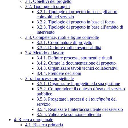
3.1. Obiettivi del progetto
3.2. Tipologie di progetti
3.2.1. Tipologie di progetto in base agli attori
coinvolti nel servizio
3.2.2. Tipologie di progetto in base al focus
3.2.3. Tipologie di progetto in base all’ambito di
intervento
3.3. Competenze, ruoli e figure coinvolte
3.3.1. Coordinatore di progetto
3.3.2. Definire ruoli e responsabilità
3.4. Metodo di lavoro
3.4.1. Definire processi, strumenti e rituali
3.4.2. Curare la documentazione di progetto
3.4.3. Organizzare tavoli tecnici collaborativi
3.4.4. Prendere decisioni
3.5. Il processo progettuale
3.5.1. Organizzare il progetto e la sua gestione
3.5.2. Comprendere il contesto d’uso del servizio
pubblico
3.5.3. Progettare i processi e i
touchpoint
del
servizio
3.5.4. Realizzare l’interfaccia utente del servizio
3.5.5. Validare la soluzione ottenuta
4. Ricerca progettuale
4.1. Ricerca primaria