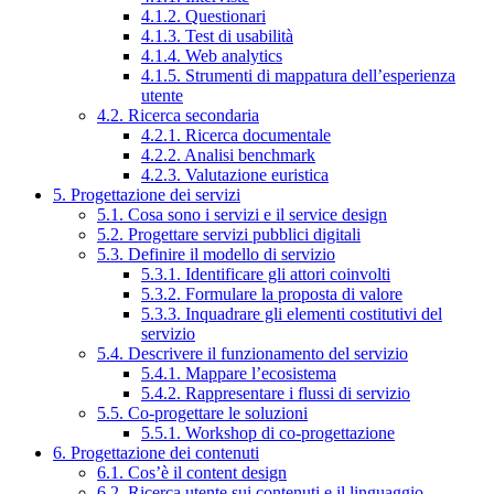
4.1.2. Questionari
4.1.3. Test di usabilità
4.1.4. Web analytics
4.1.5. Strumenti di mappatura dell’esperienza
utente
4.2. Ricerca secondaria
4.2.1. Ricerca documentale
4.2.2. Analisi benchmark
4.2.3. Valutazione euristica
5. Progettazione dei servizi
5.1. Cosa sono i servizi e il service design
5.2. Progettare servizi pubblici digitali
5.3. Definire il modello di servizio
5.3.1. Identificare gli attori coinvolti
5.3.2. Formulare la proposta di valore
5.3.3. Inquadrare gli elementi costitutivi del
servizio
5.4. Descrivere il funzionamento del servizio
5.4.1. Mappare l’ecosistema
5.4.2. Rappresentare i flussi di servizio
5.5. Co-progettare le soluzioni
5.5.1. Workshop di co-progettazione
6. Progettazione dei contenuti
6.1. Cos’è il content design
6.2. Ricerca utente sui contenuti e il linguaggio