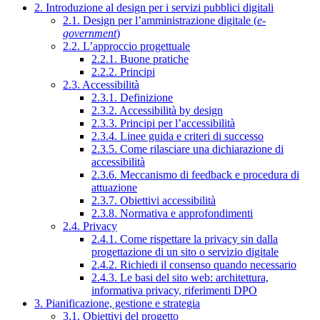
2. Introduzione al design per i servizi pubblici digitali
2.1. Design per l’amministrazione digitale (
e-
government
)
2.2. L’approccio progettuale
2.2.1. Buone pratiche
2.2.2. Principi
2.3. Accessibilità
2.3.1. Definizione
2.3.2. Accessibilità by design
2.3.3. Principi per l’accessibilità
2.3.4. Linee guida e criteri di successo
2.3.5. Come rilasciare una dichiarazione di
accessibilità
2.3.6. Meccanismo di feedback e procedura di
attuazione
2.3.7. Obiettivi accessibilità
2.3.8. Normativa e approfondimenti
2.4. Privacy
2.4.1. Come rispettare la privacy sin dalla
progettazione di un sito o servizio digitale
2.4.2. Richiedi il consenso quando necessario
2.4.3. Le basi del sito web: architettura,
informativa privacy, riferimenti DPO
3. Pianificazione, gestione e strategia
3.1. Obiettivi del progetto