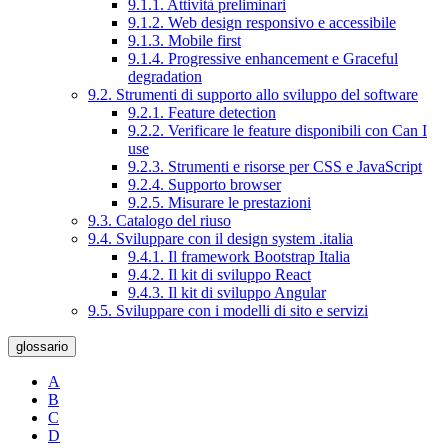
9.1.1. Attività preliminari
9.1.2. Web design responsivo e accessibile
9.1.3. Mobile first
9.1.4. Progressive enhancement e Graceful
degradation
9.2. Strumenti di supporto allo sviluppo del software
9.2.1. Feature detection
9.2.2. Verificare le feature disponibili con Can I
use
9.2.3. Strumenti e risorse per CSS e JavaScript
9.2.4. Supporto browser
9.2.5. Misurare le prestazioni
9.3. Catalogo del riuso
9.4. Sviluppare con il design system .italia
9.4.1. Il framework Bootstrap Italia
9.4.2. Il kit di sviluppo React
9.4.3. Il kit di sviluppo Angular
9.5. Sviluppare con i modelli di sito e servizi
glossario
A
B
C
D