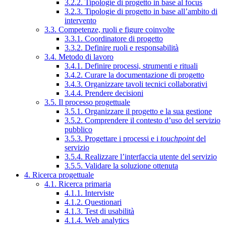
3.2.2. Tipologie di progetto in base al focus
3.2.3. Tipologie di progetto in base all’ambito di
intervento
3.3. Competenze, ruoli e figure coinvolte
3.3.1. Coordinatore di progetto
3.3.2. Definire ruoli e responsabilità
3.4. Metodo di lavoro
3.4.1. Definire processi, strumenti e rituali
3.4.2. Curare la documentazione di progetto
3.4.3. Organizzare tavoli tecnici collaborativi
3.4.4. Prendere decisioni
3.5. Il processo progettuale
3.5.1. Organizzare il progetto e la sua gestione
3.5.2. Comprendere il contesto d’uso del servizio
pubblico
3.5.3. Progettare i processi e i
touchpoint
del
servizio
3.5.4. Realizzare l’interfaccia utente del servizio
3.5.5. Validare la soluzione ottenuta
4. Ricerca progettuale
4.1. Ricerca primaria
4.1.1. Interviste
4.1.2. Questionari
4.1.3. Test di usabilità
4.1.4. Web analytics