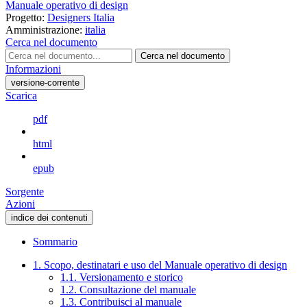
Manuale operativo di design
Progetto:
Designers Italia
Amministrazione:
italia
Cerca nel documento
Cerca nel documento
Informazioni
versione-corrente
Scarica
pdf
html
epub
Sorgente
Azioni
indice dei contenuti
Sommario
1. Scopo, destinatari e uso del Manuale operativo di design
1.1. Versionamento e storico
1.2. Consultazione del manuale
1.3. Contribuisci al manuale