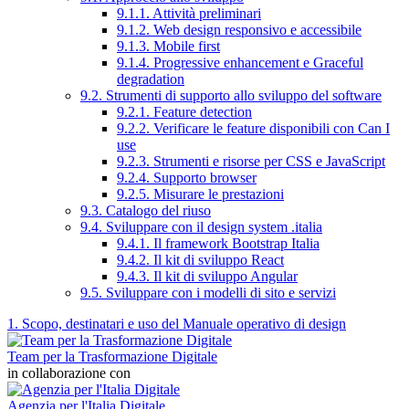
9.1.1. Attività preliminari
9.1.2. Web design responsivo e accessibile
9.1.3. Mobile first
9.1.4. Progressive enhancement e Graceful
degradation
9.2. Strumenti di supporto allo sviluppo del software
9.2.1. Feature detection
9.2.2. Verificare le feature disponibili con Can I
use
9.2.3. Strumenti e risorse per CSS e JavaScript
9.2.4. Supporto browser
9.2.5. Misurare le prestazioni
9.3. Catalogo del riuso
9.4. Sviluppare con il design system .italia
9.4.1. Il framework Bootstrap Italia
9.4.2. Il kit di sviluppo React
9.4.3. Il kit di sviluppo Angular
9.5. Sviluppare con i modelli di sito e servizi
1. Scopo, destinatari e uso del Manuale operativo di design
Team per la Trasformazione Digitale
in collaborazione con
Agenzia per l'Italia Digitale