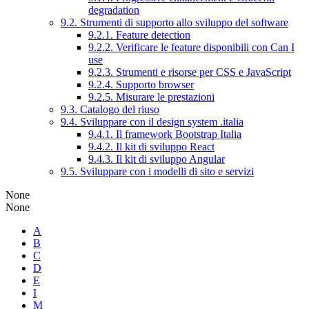
degradation
9.2. Strumenti di supporto allo sviluppo del software
9.2.1. Feature detection
9.2.2. Verificare le feature disponibili con Can I
use
9.2.3. Strumenti e risorse per CSS e JavaScript
9.2.4. Supporto browser
9.2.5. Misurare le prestazioni
9.3. Catalogo del riuso
9.4. Sviluppare con il design system .italia
9.4.1. Il framework Bootstrap Italia
9.4.2. Il kit di sviluppo React
9.4.3. Il kit di sviluppo Angular
9.5. Sviluppare con i modelli di sito e servizi
None
None
A
B
C
D
E
I
M