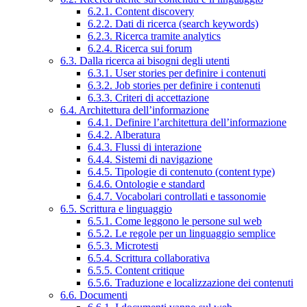
6.2.1. Content discovery
6.2.2. Dati di ricerca (search keywords)
6.2.3. Ricerca tramite analytics
6.2.4. Ricerca sui forum
6.3. Dalla ricerca ai bisogni degli utenti
6.3.1. User stories per definire i contenuti
6.3.2. Job stories per definire i contenuti
6.3.3. Criteri di accettazione
6.4. Architettura dell’informazione
6.4.1. Definire l’architettura dell’informazione
6.4.2. Alberatura
6.4.3. Flussi di interazione
6.4.4. Sistemi di navigazione
6.4.5. Tipologie di contenuto (content type)
6.4.6. Ontologie e standard
6.4.7. Vocabolari controllati e tassonomie
6.5. Scrittura e linguaggio
6.5.1. Come leggono le persone sul web
6.5.2. Le regole per un linguaggio semplice
6.5.3. Microtesti
6.5.4. Scrittura collaborativa
6.5.5. Content critique
6.5.6. Traduzione e localizzazione dei contenuti
6.6. Documenti