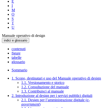
E
I
M
O
S
T
U
Manuale operativo di design
indici e glossario
contenuti
figure
tabelle
glossario
Sommario
1. Scopo, destinatari e uso del Manuale operativo di design
1.1. Versionamento e storico
1.2. Consultazione del manuale
1.3. Contribuisci al manuale
2. Introduzione al design per i servizi pubblici digitali
2.1. Design per l’amministrazione digitale (
e-
government
)