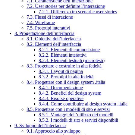
7.1. Caratteristiche dell’interazione
7.2. User stories per definire l’interazione
7.2.1. Differenza tra scenari e user stories
7.3. Flussi di interazione
7.4. Wireframe
7.5. Prototipi interattivi
8. Progettazione dell’interfaccia
8.1. Obiettivi dell’interfaccia
8.2. Elementi dell’interfaccia
8.2.1. Elementi di composizione
8.2.2. Elementi interattivi
8.2.3. Elementi testuali (microtesti)
8.3. Progettare e costruire in alta fedeltà
8.3.1. Layout di pagina
8.3.2. Prototipi in alta fedeltà
8.4. Progettare con il design system .italia
8.4.1. Documentazione
8.4.2. Benefici del design system
8.4.3. Risorse operative
8.4.4. Come contribuire al design system .italia
8.5. Progettare con i modelli di sito e servizi
8.5.1. Vantaggi dell’utilizzo dei modelli
8.5.2. I modelli di sito e servizi disponibili
9. Sviluppo dell’interfaccia
9.1. Approccio allo sviluppo