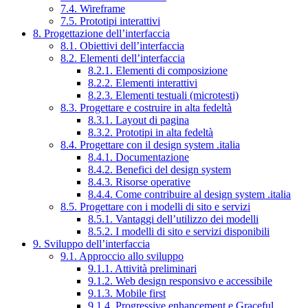
7.4. Wireframe
7.5. Prototipi interattivi
8. Progettazione dell’interfaccia
8.1. Obiettivi dell’interfaccia
8.2. Elementi dell’interfaccia
8.2.1. Elementi di composizione
8.2.2. Elementi interattivi
8.2.3. Elementi testuali (microtesti)
8.3. Progettare e costruire in alta fedeltà
8.3.1. Layout di pagina
8.3.2. Prototipi in alta fedeltà
8.4. Progettare con il design system .italia
8.4.1. Documentazione
8.4.2. Benefici del design system
8.4.3. Risorse operative
8.4.4. Come contribuire al design system .italia
8.5. Progettare con i modelli di sito e servizi
8.5.1. Vantaggi dell’utilizzo dei modelli
8.5.2. I modelli di sito e servizi disponibili
9. Sviluppo dell’interfaccia
9.1. Approccio allo sviluppo
9.1.1. Attività preliminari
9.1.2. Web design responsivo e accessibile
9.1.3. Mobile first
9.1.4. Progressive enhancement e Graceful