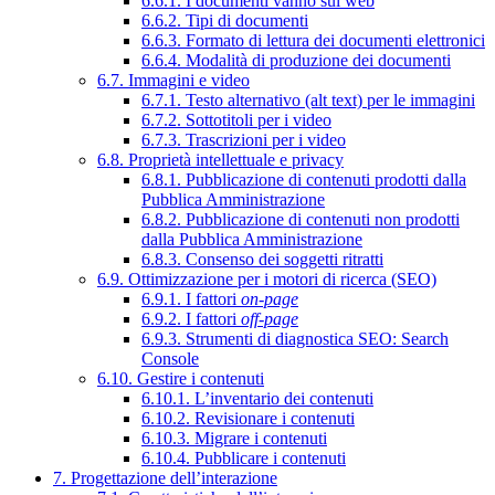
6.6.1. I documenti vanno sul web
6.6.2. Tipi di documenti
6.6.3. Formato di lettura dei documenti elettronici
6.6.4. Modalità di produzione dei documenti
6.7. Immagini e video
6.7.1. Testo alternativo (alt text) per le immagini
6.7.2. Sottotitoli per i video
6.7.3. Trascrizioni per i video
6.8. Proprietà intellettuale e privacy
6.8.1. Pubblicazione di contenuti prodotti dalla
Pubblica Amministrazione
6.8.2. Pubblicazione di contenuti non prodotti
dalla Pubblica Amministrazione
6.8.3. Consenso dei soggetti ritratti
6.9. Ottimizzazione per i motori di ricerca (SEO)
6.9.1. I fattori
on-page
6.9.2. I fattori
off-page
6.9.3. Strumenti di diagnostica SEO: Search
Console
6.10. Gestire i contenuti
6.10.1. L’inventario dei contenuti
6.10.2. Revisionare i contenuti
6.10.3. Migrare i contenuti
6.10.4. Pubblicare i contenuti
7. Progettazione dell’interazione