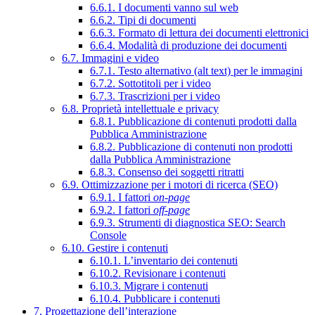
6.6.1. I documenti vanno sul web
6.6.2. Tipi di documenti
6.6.3. Formato di lettura dei documenti elettronici
6.6.4. Modalità di produzione dei documenti
6.7. Immagini e video
6.7.1. Testo alternativo (alt text) per le immagini
6.7.2. Sottotitoli per i video
6.7.3. Trascrizioni per i video
6.8. Proprietà intellettuale e privacy
6.8.1. Pubblicazione di contenuti prodotti dalla
Pubblica Amministrazione
6.8.2. Pubblicazione di contenuti non prodotti
dalla Pubblica Amministrazione
6.8.3. Consenso dei soggetti ritratti
6.9. Ottimizzazione per i motori di ricerca (SEO)
6.9.1. I fattori
on-page
6.9.2. I fattori
off-page
6.9.3. Strumenti di diagnostica SEO: Search
Console
6.10. Gestire i contenuti
6.10.1. L’inventario dei contenuti
6.10.2. Revisionare i contenuti
6.10.3. Migrare i contenuti
6.10.4. Pubblicare i contenuti
7. Progettazione dell’interazione