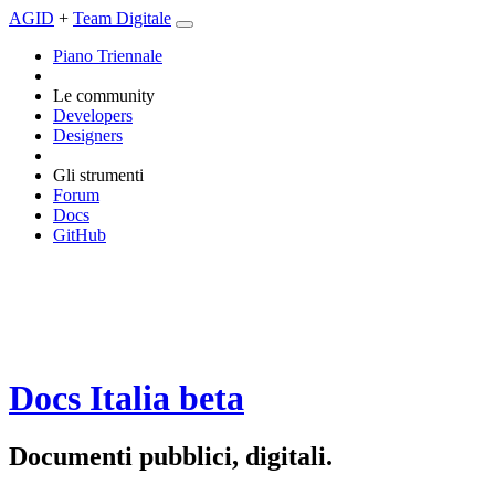
AGID
+
Team Digitale
Piano Triennale
Le community
Developers
Designers
Gli strumenti
Forum
Docs
GitHub
Docs Italia
beta
Documenti pubblici, digitali.