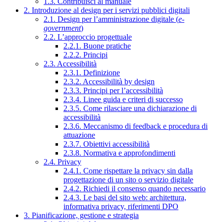
1.3. Contribuisci al manuale
2. Introduzione al design per i servizi pubblici digitali
2.1. Design per l’amministrazione digitale (
e-
government
)
2.2. L’approccio progettuale
2.2.1. Buone pratiche
2.2.2. Principi
2.3. Accessibilità
2.3.1. Definizione
2.3.2. Accessibilità by design
2.3.3. Principi per l’accessibilità
2.3.4. Linee guida e criteri di successo
2.3.5. Come rilasciare una dichiarazione di
accessibilità
2.3.6. Meccanismo di feedback e procedura di
attuazione
2.3.7. Obiettivi accessibilità
2.3.8. Normativa e approfondimenti
2.4. Privacy
2.4.1. Come rispettare la privacy sin dalla
progettazione di un sito o servizio digitale
2.4.2. Richiedi il consenso quando necessario
2.4.3. Le basi del sito web: architettura,
informativa privacy, riferimenti DPO
3. Pianificazione, gestione e strategia