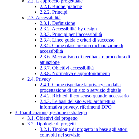
2.2. L’approccio progettuale
2.2.1. Buone pratiche
2.2.2. Principi
2.3. Accessibilità
2.3.1. Definizione
2.3.2. Accessibilità by design
2.3.3. Principi per l’accessibilità
2.3.4. Linee guida e criteri di successo
2.3.5. Come rilasciare una dichiarazione di
accessibilità
2.3.6. Meccanismo di feedback e procedura di
attuazione
2.3.7. Obiettivi accessibilità
2.3.8. Normativa e approfondimenti
2.4. Privacy
2.4.1. Come rispettare la privacy sin dalla
progettazione di un sito o servizio digitale
2.4.2. Richiedi il consenso quando necessario
2.4.3. Le basi del sito web: architettura,
informativa privacy, riferimenti DPO
3. Pianificazione, gestione e strategia
3.1. Obiettivi del progetto
3.2. Tipologie di progetti
3.2.1. Tipologie di progetto in base agli attori
coinvolti nel servizio