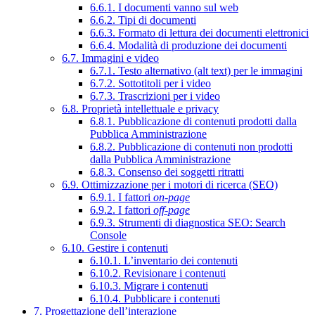
6.6.1. I documenti vanno sul web
6.6.2. Tipi di documenti
6.6.3. Formato di lettura dei documenti elettronici
6.6.4. Modalità di produzione dei documenti
6.7. Immagini e video
6.7.1. Testo alternativo (alt text) per le immagini
6.7.2. Sottotitoli per i video
6.7.3. Trascrizioni per i video
6.8. Proprietà intellettuale e privacy
6.8.1. Pubblicazione di contenuti prodotti dalla
Pubblica Amministrazione
6.8.2. Pubblicazione di contenuti non prodotti
dalla Pubblica Amministrazione
6.8.3. Consenso dei soggetti ritratti
6.9. Ottimizzazione per i motori di ricerca (SEO)
6.9.1. I fattori
on-page
6.9.2. I fattori
off-page
6.9.3. Strumenti di diagnostica SEO: Search
Console
6.10. Gestire i contenuti
6.10.1. L’inventario dei contenuti
6.10.2. Revisionare i contenuti
6.10.3. Migrare i contenuti
6.10.4. Pubblicare i contenuti
7. Progettazione dell’interazione