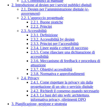
1.3. Contribuisci al manuale
2. Introduzione al design per i servizi pubblici digitali
2.1. Design per l’amministrazione digitale (
e-
government
)
2.2. L’approccio progettuale
2.2.1. Buone pratiche
2.2.2. Principi
2.3. Accessibilità
2.3.1. Definizione
2.3.2. Accessibilità by design
2.3.3. Principi per l’accessibilità
2.3.4. Linee guida e criteri di successo
2.3.5. Come rilasciare una dichiarazione di
accessibilità
2.3.6. Meccanismo di feedback e procedura di
attuazione
2.3.7. Obiettivi accessibilità
2.3.8. Normativa e approfondimenti
2.4. Privacy
2.4.1. Come rispettare la privacy sin dalla
progettazione di un sito o servizio digitale
2.4.2. Richiedi il consenso quando necessario
2.4.3. Le basi del sito web: architettura,
informativa privacy, riferimenti DPO
3. Pianificazione, gestione e strategia