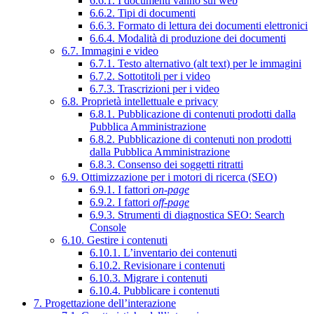
6.6.1. I documenti vanno sul web
6.6.2. Tipi di documenti
6.6.3. Formato di lettura dei documenti elettronici
6.6.4. Modalità di produzione dei documenti
6.7. Immagini e video
6.7.1. Testo alternativo (alt text) per le immagini
6.7.2. Sottotitoli per i video
6.7.3. Trascrizioni per i video
6.8. Proprietà intellettuale e privacy
6.8.1. Pubblicazione di contenuti prodotti dalla
Pubblica Amministrazione
6.8.2. Pubblicazione di contenuti non prodotti
dalla Pubblica Amministrazione
6.8.3. Consenso dei soggetti ritratti
6.9. Ottimizzazione per i motori di ricerca (SEO)
6.9.1. I fattori
on-page
6.9.2. I fattori
off-page
6.9.3. Strumenti di diagnostica SEO: Search
Console
6.10. Gestire i contenuti
6.10.1. L’inventario dei contenuti
6.10.2. Revisionare i contenuti
6.10.3. Migrare i contenuti
6.10.4. Pubblicare i contenuti
7. Progettazione dell’interazione