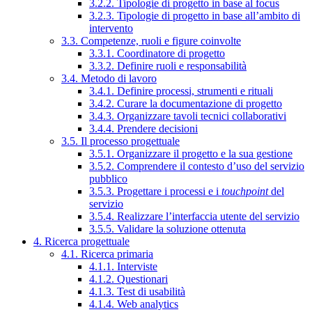
3.2.2. Tipologie di progetto in base al focus
3.2.3. Tipologie di progetto in base all’ambito di
intervento
3.3. Competenze, ruoli e figure coinvolte
3.3.1. Coordinatore di progetto
3.3.2. Definire ruoli e responsabilità
3.4. Metodo di lavoro
3.4.1. Definire processi, strumenti e rituali
3.4.2. Curare la documentazione di progetto
3.4.3. Organizzare tavoli tecnici collaborativi
3.4.4. Prendere decisioni
3.5. Il processo progettuale
3.5.1. Organizzare il progetto e la sua gestione
3.5.2. Comprendere il contesto d’uso del servizio
pubblico
3.5.3. Progettare i processi e i
touchpoint
del
servizio
3.5.4. Realizzare l’interfaccia utente del servizio
3.5.5. Validare la soluzione ottenuta
4. Ricerca progettuale
4.1. Ricerca primaria
4.1.1. Interviste
4.1.2. Questionari
4.1.3. Test di usabilità
4.1.4. Web analytics