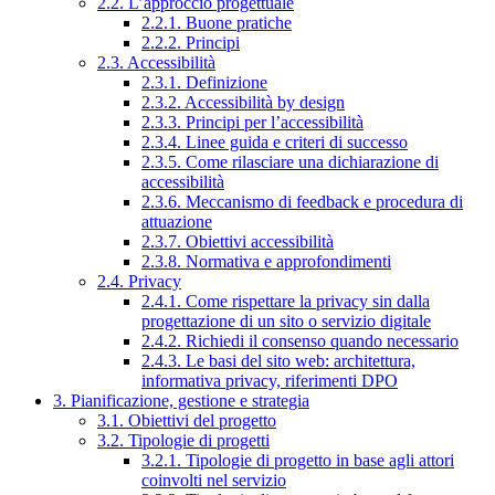
2.2. L’approccio progettuale
2.2.1. Buone pratiche
2.2.2. Principi
2.3. Accessibilità
2.3.1. Definizione
2.3.2. Accessibilità by design
2.3.3. Principi per l’accessibilità
2.3.4. Linee guida e criteri di successo
2.3.5. Come rilasciare una dichiarazione di
accessibilità
2.3.6. Meccanismo di feedback e procedura di
attuazione
2.3.7. Obiettivi accessibilità
2.3.8. Normativa e approfondimenti
2.4. Privacy
2.4.1. Come rispettare la privacy sin dalla
progettazione di un sito o servizio digitale
2.4.2. Richiedi il consenso quando necessario
2.4.3. Le basi del sito web: architettura,
informativa privacy, riferimenti DPO
3. Pianificazione, gestione e strategia
3.1. Obiettivi del progetto
3.2. Tipologie di progetti
3.2.1. Tipologie di progetto in base agli attori
coinvolti nel servizio