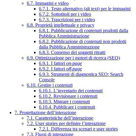
6.7. Immagini e video
6.7.1. Testo alternativo (alt text) per le immagini
6.7.2. Sottotitoli per i video
6.7.3. Trascrizioni per i video
6.8. Proprietà intellettuale e privacy
6.8.1. Pubblicazione di contenuti prodotti dalla
Pubblica Amministrazione
6.8.2. Pubblicazione di contenuti non prodotti
dalla Pubblica Amministrazione
6.8.3. Consenso dei soggetti ritratti
6.9. Ottimizzazione per i motori di ricerca (SEO)
6.9.1. I fattori
on-page
6.9.2. I fattori
off-page
6.9.3. Strumenti di diagnostica SEO: Search
Console
6.10. Gestire i contenuti
6.10.1. L’inventario dei contenuti
6.10.2. Revisionare i contenuti
6.10.3. Migrare i contenuti
6.10.4. Pubblicare i contenuti
7. Progettazione dell’interazione
7.1. Caratteristiche dell’interazione
7.2. User stories per definire l’interazione
7.2.1. Differenza tra scenari e user stories
7.3. Flussi di interazione