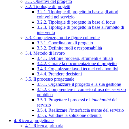
3.1. Obiettivi del progetto
3.2. Tipologie di progetti
3.2.1. Tipologie di progetto in base agli attori
coinvolti nel servizio
3.2.2. Tipologie di progetto in base al focus
3.2.3. Tipologie di progetto in base all’ambito di
intervento
3.3. Competenze, ruoli e figure coinvolte
3.3.1. Coordinatore di progetto
3.3.2. Definire ruoli e responsabilità
3.4. Metodo di lavoro
3.4.1. Definire processi, strumenti e rituali
3.4.2. Curare la documentazione di progetto
3.4.3. Organizzare tavoli tecnici collaborativi
3.4.4. Prendere decisioni
3.5. Il processo progettuale
3.5.1. Organizzare il progetto e la sua gestione
3.5.2. Comprendere il contesto d’uso del servizio
pubblico
3.5.3. Progettare i processi e i
touchpoint
del
servizio
3.5.4. Realizzare l’interfaccia utente del servizio
3.5.5. Validare la soluzione ottenuta
4. Ricerca progettuale
4.1. Ricerca primaria