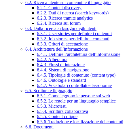
6.2. Ricerca utente sui contenuti e il linguaggio
6.2.1. Content discovery
6.2.2. Dati di ricerca (search keywords)
6.2.3. Ricerca tramite analytics
6.2.4. Ricerca sui forum
6.3. Dalla ricerca ai bisogni degli utenti
6.3.1. User stories per definire i contenuti
6.3.2. Job stories per definire i contenuti
6.3.3. Criteri di accettazione
6.4. Architettura dell’informazione
6.4.1. Definire l’architettura dell’informazione
6.4.2. Alberatura
6.4.3. Flussi di interazione
6.4.4. Sistemi di navigazione
6.4.5. Tipologie di contenuto (content type)
6.4.6. Ontologie e standard
6.4.7. Vocabolari controllati e tassonomie
6.5. Scrittura e linguaggio
6.5.1. Come leggono le persone sul web
6.5.2. Le regole per un linguaggio semplice
6.5.3. Microtesti
6.5.4. Scrittura collaborativa
6.5.5. Content critique
6.5.6. Traduzione e localizzazione dei contenuti
6.6. Documenti