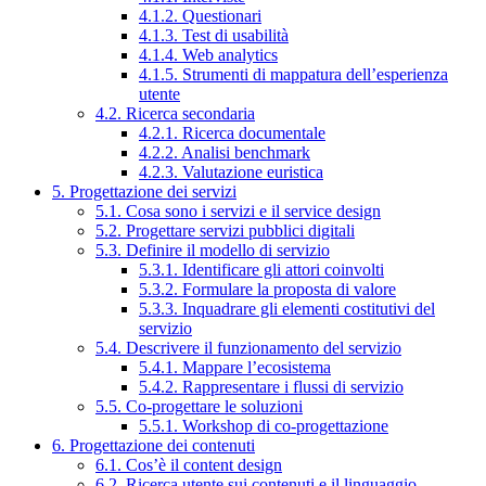
4.1.2. Questionari
4.1.3. Test di usabilità
4.1.4. Web analytics
4.1.5. Strumenti di mappatura dell’esperienza
utente
4.2. Ricerca secondaria
4.2.1. Ricerca documentale
4.2.2. Analisi benchmark
4.2.3. Valutazione euristica
5. Progettazione dei servizi
5.1. Cosa sono i servizi e il service design
5.2. Progettare servizi pubblici digitali
5.3. Definire il modello di servizio
5.3.1. Identificare gli attori coinvolti
5.3.2. Formulare la proposta di valore
5.3.3. Inquadrare gli elementi costitutivi del
servizio
5.4. Descrivere il funzionamento del servizio
5.4.1. Mappare l’ecosistema
5.4.2. Rappresentare i flussi di servizio
5.5. Co-progettare le soluzioni
5.5.1. Workshop di co-progettazione
6. Progettazione dei contenuti
6.1. Cos’è il content design
6.2. Ricerca utente sui contenuti e il linguaggio