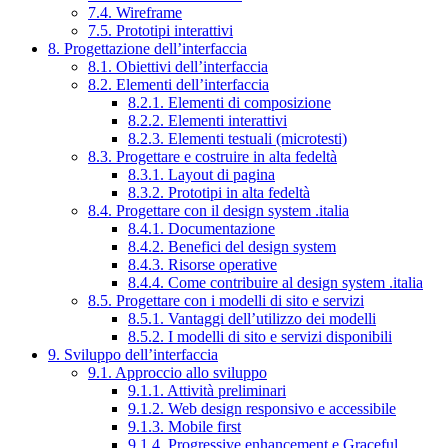
7.4. Wireframe
7.5. Prototipi interattivi
8. Progettazione dell’interfaccia
8.1. Obiettivi dell’interfaccia
8.2. Elementi dell’interfaccia
8.2.1. Elementi di composizione
8.2.2. Elementi interattivi
8.2.3. Elementi testuali (microtesti)
8.3. Progettare e costruire in alta fedeltà
8.3.1. Layout di pagina
8.3.2. Prototipi in alta fedeltà
8.4. Progettare con il design system .italia
8.4.1. Documentazione
8.4.2. Benefici del design system
8.4.3. Risorse operative
8.4.4. Come contribuire al design system .italia
8.5. Progettare con i modelli di sito e servizi
8.5.1. Vantaggi dell’utilizzo dei modelli
8.5.2. I modelli di sito e servizi disponibili
9. Sviluppo dell’interfaccia
9.1. Approccio allo sviluppo
9.1.1. Attività preliminari
9.1.2. Web design responsivo e accessibile
9.1.3. Mobile first
9.1.4. Progressive enhancement e Graceful