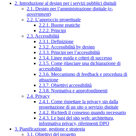
2. Introduzione al design per i servizi pubblici digitali
2.1. Design per l’amministrazione digitale (
e-
government
)
2.2. L’approccio progettuale
2.2.1. Buone pratiche
2.2.2. Principi
2.3. Accessibilità
2.3.1. Definizione
2.3.2. Accessibilità by design
2.3.3. Principi per l’accessibilità
2.3.4. Linee guida e criteri di successo
2.3.5. Come rilasciare una dichiarazione di
accessibilità
2.3.6. Meccanismo di feedback e procedura di
attuazione
2.3.7. Obiettivi accessibilità
2.3.8. Normativa e approfondimenti
2.4. Privacy
2.4.1. Come rispettare la privacy sin dalla
progettazione di un sito o servizio digitale
2.4.2. Richiedi il consenso quando necessario
2.4.3. Le basi del sito web: architettura,
informativa privacy, riferimenti DPO
3. Pianificazione, gestione e strategia
3.1. Obiettivi del progetto