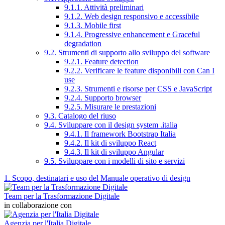
9.1.1. Attività preliminari
9.1.2. Web design responsivo e accessibile
9.1.3. Mobile first
9.1.4. Progressive enhancement e Graceful
degradation
9.2. Strumenti di supporto allo sviluppo del software
9.2.1. Feature detection
9.2.2. Verificare le feature disponibili con Can I
use
9.2.3. Strumenti e risorse per CSS e JavaScript
9.2.4. Supporto browser
9.2.5. Misurare le prestazioni
9.3. Catalogo del riuso
9.4. Sviluppare con il design system .italia
9.4.1. Il framework Bootstrap Italia
9.4.2. Il kit di sviluppo React
9.4.3. Il kit di sviluppo Angular
9.5. Sviluppare con i modelli di sito e servizi
1. Scopo, destinatari e uso del Manuale operativo di design
Team per la Trasformazione Digitale
in collaborazione con
Agenzia per l'Italia Digitale