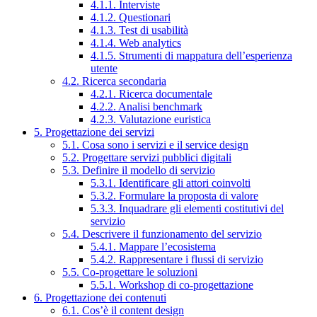
4.1.1. Interviste
4.1.2. Questionari
4.1.3. Test di usabilità
4.1.4. Web analytics
4.1.5. Strumenti di mappatura dell’esperienza
utente
4.2. Ricerca secondaria
4.2.1. Ricerca documentale
4.2.2. Analisi benchmark
4.2.3. Valutazione euristica
5. Progettazione dei servizi
5.1. Cosa sono i servizi e il service design
5.2. Progettare servizi pubblici digitali
5.3. Definire il modello di servizio
5.3.1. Identificare gli attori coinvolti
5.3.2. Formulare la proposta di valore
5.3.3. Inquadrare gli elementi costitutivi del
servizio
5.4. Descrivere il funzionamento del servizio
5.4.1. Mappare l’ecosistema
5.4.2. Rappresentare i flussi di servizio
5.5. Co-progettare le soluzioni
5.5.1. Workshop di co-progettazione
6. Progettazione dei contenuti
6.1. Cos’è il content design