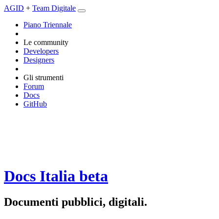
AGID
+
Team Digitale
Piano Triennale
Le community
Developers
Designers
Gli strumenti
Forum
Docs
GitHub
Docs Italia
beta
Documenti pubblici, digitali.