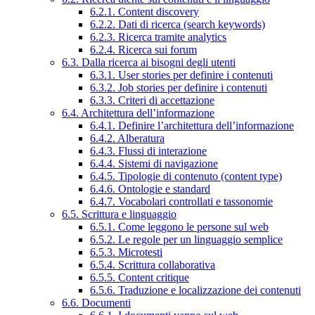
6.2.1. Content discovery
6.2.2. Dati di ricerca (search keywords)
6.2.3. Ricerca tramite analytics
6.2.4. Ricerca sui forum
6.3. Dalla ricerca ai bisogni degli utenti
6.3.1. User stories per definire i contenuti
6.3.2. Job stories per definire i contenuti
6.3.3. Criteri di accettazione
6.4. Architettura dell’informazione
6.4.1. Definire l’architettura dell’informazione
6.4.2. Alberatura
6.4.3. Flussi di interazione
6.4.4. Sistemi di navigazione
6.4.5. Tipologie di contenuto (content type)
6.4.6. Ontologie e standard
6.4.7. Vocabolari controllati e tassonomie
6.5. Scrittura e linguaggio
6.5.1. Come leggono le persone sul web
6.5.2. Le regole per un linguaggio semplice
6.5.3. Microtesti
6.5.4. Scrittura collaborativa
6.5.5. Content critique
6.5.6. Traduzione e localizzazione dei contenuti
6.6. Documenti