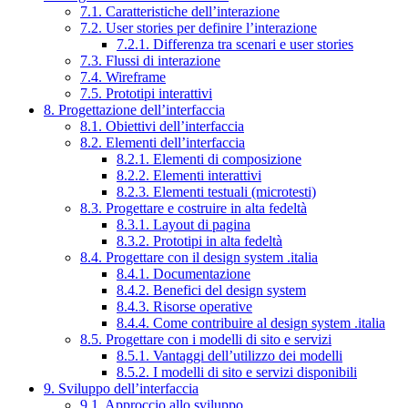
7.1. Caratteristiche dell’interazione
7.2. User stories per definire l’interazione
7.2.1. Differenza tra scenari e user stories
7.3. Flussi di interazione
7.4. Wireframe
7.5. Prototipi interattivi
8. Progettazione dell’interfaccia
8.1. Obiettivi dell’interfaccia
8.2. Elementi dell’interfaccia
8.2.1. Elementi di composizione
8.2.2. Elementi interattivi
8.2.3. Elementi testuali (microtesti)
8.3. Progettare e costruire in alta fedeltà
8.3.1. Layout di pagina
8.3.2. Prototipi in alta fedeltà
8.4. Progettare con il design system .italia
8.4.1. Documentazione
8.4.2. Benefici del design system
8.4.3. Risorse operative
8.4.4. Come contribuire al design system .italia
8.5. Progettare con i modelli di sito e servizi
8.5.1. Vantaggi dell’utilizzo dei modelli
8.5.2. I modelli di sito e servizi disponibili
9. Sviluppo dell’interfaccia
9.1. Approccio allo sviluppo