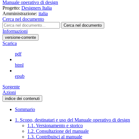
Manuale operativo di design
Progetto:
Designers Italia
Amministrazione:
italia
Cerca nel documento
Cerca nel documento
Informazioni
versione-corrente
Scarica
pdf
html
epub
Sorgente
Azioni
indice dei contenuti
Sommario
1. Scopo, destinatari e uso del Manuale operativo di design
1.1. Versionamento e storico
1.2. Consultazione del manuale
1.3. Contribuisci al manuale