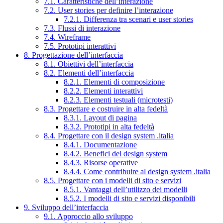
7.1. Caratteristiche dell’interazione
7.2. User stories per definire l’interazione
7.2.1. Differenza tra scenari e user stories
7.3. Flussi di interazione
7.4. Wireframe
7.5. Prototipi interattivi
8. Progettazione dell’interfaccia
8.1. Obiettivi dell’interfaccia
8.2. Elementi dell’interfaccia
8.2.1. Elementi di composizione
8.2.2. Elementi interattivi
8.2.3. Elementi testuali (microtesti)
8.3. Progettare e costruire in alta fedeltà
8.3.1. Layout di pagina
8.3.2. Prototipi in alta fedeltà
8.4. Progettare con il design system .italia
8.4.1. Documentazione
8.4.2. Benefici del design system
8.4.3. Risorse operative
8.4.4. Come contribuire al design system .italia
8.5. Progettare con i modelli di sito e servizi
8.5.1. Vantaggi dell’utilizzo dei modelli
8.5.2. I modelli di sito e servizi disponibili
9. Sviluppo dell’interfaccia
9.1. Approccio allo sviluppo