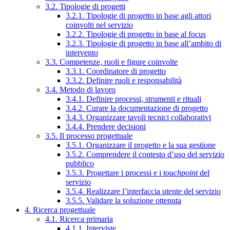
3.2. Tipologie di progetti
3.2.1. Tipologie di progetto in base agli attori
coinvolti nel servizio
3.2.2. Tipologie di progetto in base al focus
3.2.3. Tipologie di progetto in base all’ambito di
intervento
3.3. Competenze, ruoli e figure coinvolte
3.3.1. Coordinatore di progetto
3.3.2. Definire ruoli e responsabilità
3.4. Metodo di lavoro
3.4.1. Definire processi, strumenti e rituali
3.4.2. Curare la documentazione di progetto
3.4.3. Organizzare tavoli tecnici collaborativi
3.4.4. Prendere decisioni
3.5. Il processo progettuale
3.5.1. Organizzare il progetto e la sua gestione
3.5.2. Comprendere il contesto d’uso del servizio
pubblico
3.5.3. Progettare i processi e i
touchpoint
del
servizio
3.5.4. Realizzare l’interfaccia utente del servizio
3.5.5. Validare la soluzione ottenuta
4. Ricerca progettuale
4.1. Ricerca primaria
4.1.1. Interviste