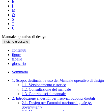
E
I
M
O
S
T
U
Manuale operativo di design
indici e glossario
contenuti
figure
tabelle
glossario
Sommario
1. Scopo, destinatari e uso del Manuale operativo di design
1.1. Versionamento e storico
1.2. Consultazione del manuale
1.3. Contribuisci al manuale
2. Introduzione al design per i servizi pubblici digitali
2.1. Design per l’amministrazione digitale (
e-
government
)