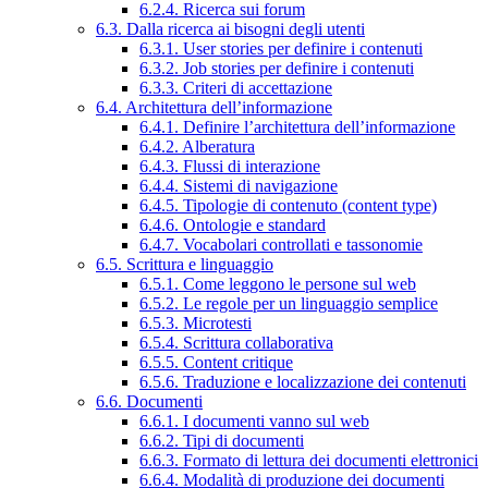
6.2.4. Ricerca sui forum
6.3. Dalla ricerca ai bisogni degli utenti
6.3.1. User stories per definire i contenuti
6.3.2. Job stories per definire i contenuti
6.3.3. Criteri di accettazione
6.4. Architettura dell’informazione
6.4.1. Definire l’architettura dell’informazione
6.4.2. Alberatura
6.4.3. Flussi di interazione
6.4.4. Sistemi di navigazione
6.4.5. Tipologie di contenuto (content type)
6.4.6. Ontologie e standard
6.4.7. Vocabolari controllati e tassonomie
6.5. Scrittura e linguaggio
6.5.1. Come leggono le persone sul web
6.5.2. Le regole per un linguaggio semplice
6.5.3. Microtesti
6.5.4. Scrittura collaborativa
6.5.5. Content critique
6.5.6. Traduzione e localizzazione dei contenuti
6.6. Documenti
6.6.1. I documenti vanno sul web
6.6.2. Tipi di documenti
6.6.3. Formato di lettura dei documenti elettronici
6.6.4. Modalità di produzione dei documenti