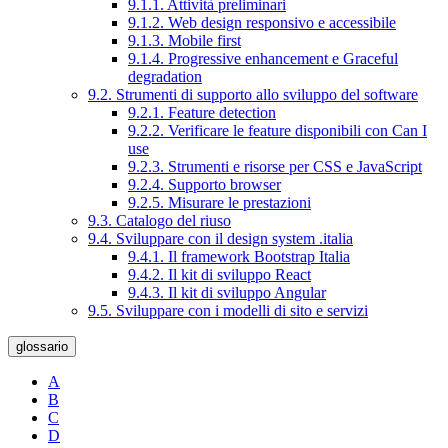
9.1.1. Attività preliminari
9.1.2. Web design responsivo e accessibile
9.1.3. Mobile first
9.1.4. Progressive enhancement e Graceful
degradation
9.2. Strumenti di supporto allo sviluppo del software
9.2.1. Feature detection
9.2.2. Verificare le feature disponibili con Can I
use
9.2.3. Strumenti e risorse per CSS e JavaScript
9.2.4. Supporto browser
9.2.5. Misurare le prestazioni
9.3. Catalogo del riuso
9.4. Sviluppare con il design system .italia
9.4.1. Il framework Bootstrap Italia
9.4.2. Il kit di sviluppo React
9.4.3. Il kit di sviluppo Angular
9.5. Sviluppare con i modelli di sito e servizi
glossario
A
B
C
D