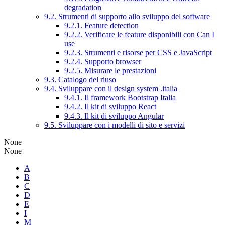
degradation
9.2. Strumenti di supporto allo sviluppo del software
9.2.1. Feature detection
9.2.2. Verificare le feature disponibili con Can I
use
9.2.3. Strumenti e risorse per CSS e JavaScript
9.2.4. Supporto browser
9.2.5. Misurare le prestazioni
9.3. Catalogo del riuso
9.4. Sviluppare con il design system .italia
9.4.1. Il framework Bootstrap Italia
9.4.2. Il kit di sviluppo React
9.4.3. Il kit di sviluppo Angular
9.5. Sviluppare con i modelli di sito e servizi
None
None
A
B
C
D
E
I
M