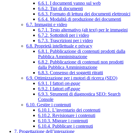
6.6.1. I documenti vanno sul web
6.6.2. Tipi di documenti
6.6.3. Formato di lettura dei documenti elettronici
6.6.4. Modalità di produzione dei documenti
6.7. Immagini e video
6.7.1. Testo alternativo (alt text) per le immagini
6.7.2. Sottotitoli per i video
6.7.3. Trascrizioni per i video
6.8. Proprietà intellettuale e privacy
6.8.1. Pubblicazione di contenuti prodotti dalla
Pubblica Amministrazione
6.8.2. Pubblicazione di contenuti non prodotti
dalla Pubblica Amministrazione
6.8.3. Consenso dei soggetti ritratti
6.9. Ottimizzazione per i motori di ricerca (SEO)
6.9.1. I fattori
on-page
6.9.2. I fattori
off-page
6.9.3. Strumenti di diagnostica SEO: Search
Console
6.10. Gestire i contenuti
6.10.1. L’inventario dei contenuti
6.10.2. Revisionare i contenuti
6.10.3. Migrare i contenuti
6.10.4. Pubblicare i contenuti
7. Progettazione dell’interazione