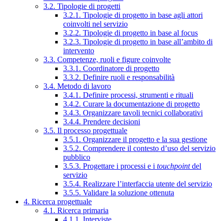
3.2. Tipologie di progetti
3.2.1. Tipologie di progetto in base agli attori
coinvolti nel servizio
3.2.2. Tipologie di progetto in base al focus
3.2.3. Tipologie di progetto in base all’ambito di
intervento
3.3. Competenze, ruoli e figure coinvolte
3.3.1. Coordinatore di progetto
3.3.2. Definire ruoli e responsabilità
3.4. Metodo di lavoro
3.4.1. Definire processi, strumenti e rituali
3.4.2. Curare la documentazione di progetto
3.4.3. Organizzare tavoli tecnici collaborativi
3.4.4. Prendere decisioni
3.5. Il processo progettuale
3.5.1. Organizzare il progetto e la sua gestione
3.5.2. Comprendere il contesto d’uso del servizio
pubblico
3.5.3. Progettare i processi e i
touchpoint
del
servizio
3.5.4. Realizzare l’interfaccia utente del servizio
3.5.5. Validare la soluzione ottenuta
4. Ricerca progettuale
4.1. Ricerca primaria
4.1.1. Interviste