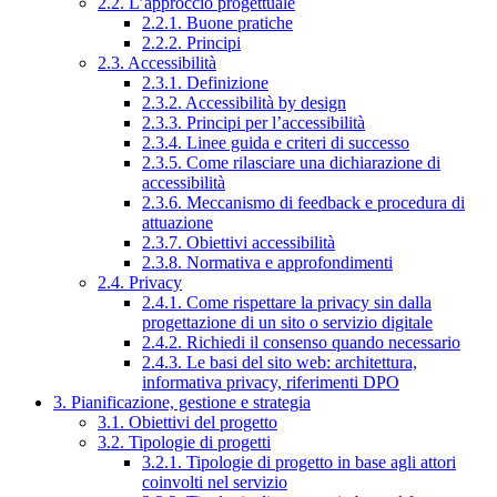
2.2. L’approccio progettuale
2.2.1. Buone pratiche
2.2.2. Principi
2.3. Accessibilità
2.3.1. Definizione
2.3.2. Accessibilità by design
2.3.3. Principi per l’accessibilità
2.3.4. Linee guida e criteri di successo
2.3.5. Come rilasciare una dichiarazione di
accessibilità
2.3.6. Meccanismo di feedback e procedura di
attuazione
2.3.7. Obiettivi accessibilità
2.3.8. Normativa e approfondimenti
2.4. Privacy
2.4.1. Come rispettare la privacy sin dalla
progettazione di un sito o servizio digitale
2.4.2. Richiedi il consenso quando necessario
2.4.3. Le basi del sito web: architettura,
informativa privacy, riferimenti DPO
3. Pianificazione, gestione e strategia
3.1. Obiettivi del progetto
3.2. Tipologie di progetti
3.2.1. Tipologie di progetto in base agli attori
coinvolti nel servizio