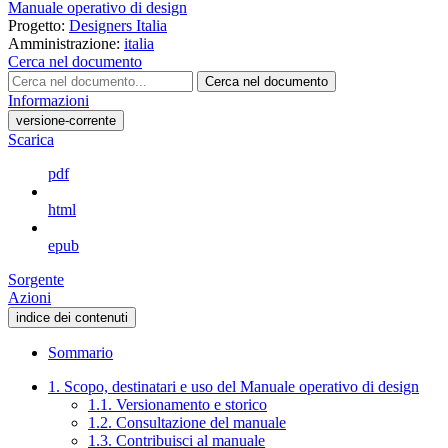
Manuale operativo di design
Progetto:
Designers Italia
Amministrazione:
italia
Cerca nel documento
Cerca nel documento
Informazioni
versione-corrente
Scarica
pdf
html
epub
Sorgente
Azioni
indice dei contenuti
Sommario
1. Scopo, destinatari e uso del Manuale operativo di design
1.1. Versionamento e storico
1.2. Consultazione del manuale
1.3. Contribuisci al manuale