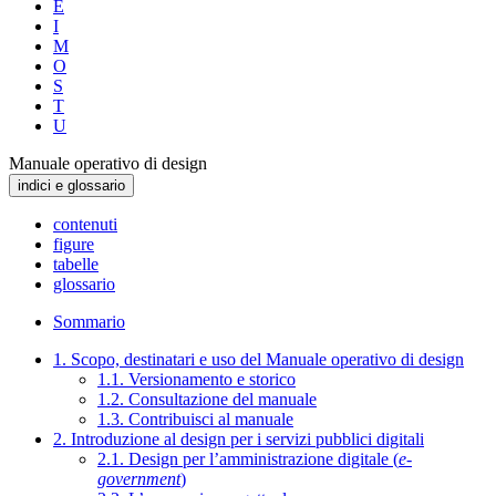
E
I
M
O
S
T
U
Manuale operativo di design
indici e glossario
contenuti
figure
tabelle
glossario
Sommario
1. Scopo, destinatari e uso del Manuale operativo di design
1.1. Versionamento e storico
1.2. Consultazione del manuale
1.3. Contribuisci al manuale
2. Introduzione al design per i servizi pubblici digitali
2.1. Design per l’amministrazione digitale (
e-
government
)