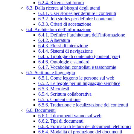
6.2.4. Ricerca sui forum
6.3. Dalla ricerca ai bisogni degli utenti
6.3.1. User stories per definire i contenuti
6.3.2. Job stories per definire i contenuti
6.3.3. Criteri di accettazione
6.4. Architettura dell’informazione
6.4.1. Definire l’architettura dell’informazione
6.4.2. Alberatura
6.4.3. Flussi di interazione
6.4.4. Sistemi di navigazione
6.4.5. Tipologie di contenuto (content type)
6.4.6. Ontologie e standard
6.4.7. Vocabolari controllati e tassonomie
6.5. Scrittura e linguaggio
6.5.1. Come leggono le persone sul web
6.5.2. Le regole per un linguaggio semplice
6.5.3. Microtesti
6.5.4. Scrittura collaborativa
6.5.5. Content critique
6.5.6. Traduzione e localizzazione dei contenuti
6.6. Documenti
6.6.1. I documenti vanno sul web
6.6.2. Tipi di documenti
6.6.3. Formato di lettura dei documenti elettronici
6.6.4. Modalità di produzione dei documenti