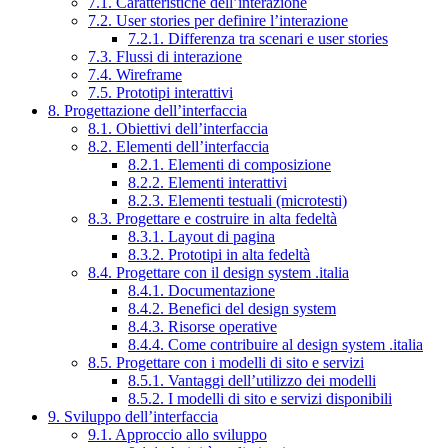
7.1. Caratteristiche dell’interazione
7.2. User stories per definire l’interazione
7.2.1. Differenza tra scenari e user stories
7.3. Flussi di interazione
7.4. Wireframe
7.5. Prototipi interattivi
8. Progettazione dell’interfaccia
8.1. Obiettivi dell’interfaccia
8.2. Elementi dell’interfaccia
8.2.1. Elementi di composizione
8.2.2. Elementi interattivi
8.2.3. Elementi testuali (microtesti)
8.3. Progettare e costruire in alta fedeltà
8.3.1. Layout di pagina
8.3.2. Prototipi in alta fedeltà
8.4. Progettare con il design system .italia
8.4.1. Documentazione
8.4.2. Benefici del design system
8.4.3. Risorse operative
8.4.4. Come contribuire al design system .italia
8.5. Progettare con i modelli di sito e servizi
8.5.1. Vantaggi dell’utilizzo dei modelli
8.5.2. I modelli di sito e servizi disponibili
9. Sviluppo dell’interfaccia
9.1. Approccio allo sviluppo