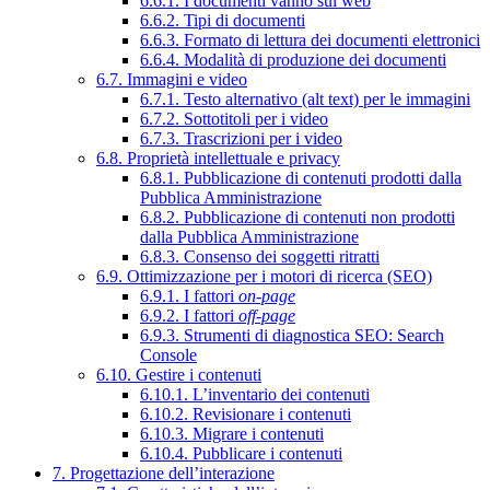
6.6.1. I documenti vanno sul web
6.6.2. Tipi di documenti
6.6.3. Formato di lettura dei documenti elettronici
6.6.4. Modalità di produzione dei documenti
6.7. Immagini e video
6.7.1. Testo alternativo (alt text) per le immagini
6.7.2. Sottotitoli per i video
6.7.3. Trascrizioni per i video
6.8. Proprietà intellettuale e privacy
6.8.1. Pubblicazione di contenuti prodotti dalla
Pubblica Amministrazione
6.8.2. Pubblicazione di contenuti non prodotti
dalla Pubblica Amministrazione
6.8.3. Consenso dei soggetti ritratti
6.9. Ottimizzazione per i motori di ricerca (SEO)
6.9.1. I fattori
on-page
6.9.2. I fattori
off-page
6.9.3. Strumenti di diagnostica SEO: Search
Console
6.10. Gestire i contenuti
6.10.1. L’inventario dei contenuti
6.10.2. Revisionare i contenuti
6.10.3. Migrare i contenuti
6.10.4. Pubblicare i contenuti
7. Progettazione dell’interazione