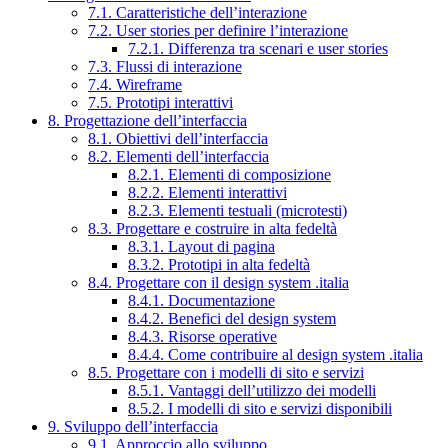
7.1. Caratteristiche dell’interazione
7.2. User stories per definire l’interazione
7.2.1. Differenza tra scenari e user stories
7.3. Flussi di interazione
7.4. Wireframe
7.5. Prototipi interattivi
8. Progettazione dell’interfaccia
8.1. Obiettivi dell’interfaccia
8.2. Elementi dell’interfaccia
8.2.1. Elementi di composizione
8.2.2. Elementi interattivi
8.2.3. Elementi testuali (microtesti)
8.3. Progettare e costruire in alta fedeltà
8.3.1. Layout di pagina
8.3.2. Prototipi in alta fedeltà
8.4. Progettare con il design system .italia
8.4.1. Documentazione
8.4.2. Benefici del design system
8.4.3. Risorse operative
8.4.4. Come contribuire al design system .italia
8.5. Progettare con i modelli di sito e servizi
8.5.1. Vantaggi dell’utilizzo dei modelli
8.5.2. I modelli di sito e servizi disponibili
9. Sviluppo dell’interfaccia
9.1. Approccio allo sviluppo