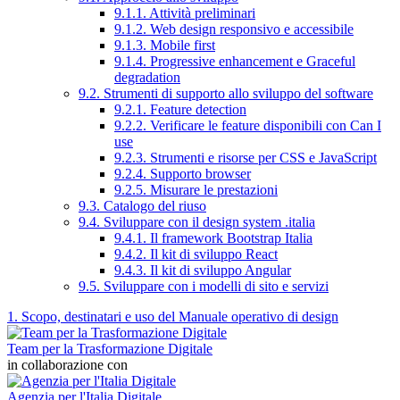
9.1.1. Attività preliminari
9.1.2. Web design responsivo e accessibile
9.1.3. Mobile first
9.1.4. Progressive enhancement e Graceful
degradation
9.2. Strumenti di supporto allo sviluppo del software
9.2.1. Feature detection
9.2.2. Verificare le feature disponibili con Can I
use
9.2.3. Strumenti e risorse per CSS e JavaScript
9.2.4. Supporto browser
9.2.5. Misurare le prestazioni
9.3. Catalogo del riuso
9.4. Sviluppare con il design system .italia
9.4.1. Il framework Bootstrap Italia
9.4.2. Il kit di sviluppo React
9.4.3. Il kit di sviluppo Angular
9.5. Sviluppare con i modelli di sito e servizi
1. Scopo, destinatari e uso del Manuale operativo di design
Team per la Trasformazione Digitale
in collaborazione con
Agenzia per l'Italia Digitale