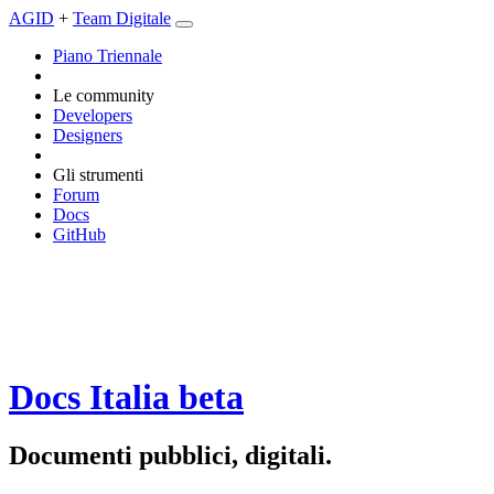
AGID
+
Team Digitale
Piano Triennale
Le community
Developers
Designers
Gli strumenti
Forum
Docs
GitHub
Docs Italia
beta
Documenti pubblici, digitali.