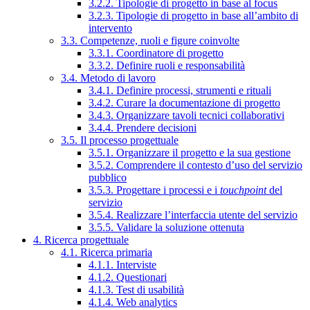
3.2.2. Tipologie di progetto in base al focus
3.2.3. Tipologie di progetto in base all’ambito di
intervento
3.3. Competenze, ruoli e figure coinvolte
3.3.1. Coordinatore di progetto
3.3.2. Definire ruoli e responsabilità
3.4. Metodo di lavoro
3.4.1. Definire processi, strumenti e rituali
3.4.2. Curare la documentazione di progetto
3.4.3. Organizzare tavoli tecnici collaborativi
3.4.4. Prendere decisioni
3.5. Il processo progettuale
3.5.1. Organizzare il progetto e la sua gestione
3.5.2. Comprendere il contesto d’uso del servizio
pubblico
3.5.3. Progettare i processi e i
touchpoint
del
servizio
3.5.4. Realizzare l’interfaccia utente del servizio
3.5.5. Validare la soluzione ottenuta
4. Ricerca progettuale
4.1. Ricerca primaria
4.1.1. Interviste
4.1.2. Questionari
4.1.3. Test di usabilità
4.1.4. Web analytics