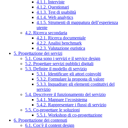
4.1.1. Interviste
4.1.2. Questionari
4.1.3. Test di usabilità
4.1.4. Web analytics
4.1.5. Strumenti di mappatura dell’esperienza
utente
4.2. Ricerca secondaria
4.2.1. Ricerca documentale
4.2.2. Analisi benchmark
4.2.3. Valutazione euristica
5. Progettazione dei servizi
5.1. Cosa sono i servizi e il service design
5.2. Progettare servizi pubblici digitali
5.3. Definire il modello di servizio
5.3.1. Identificare gli attori coinvolti
5.3.2. Formulare la proposta di valore
5.3.3. Inquadrare gli elementi costitutivi del
servizio
5.4. Descrivere il funzionamento del servizio
5.4.1. Mappare l’ecosistema
5.4.2. Rappresentare i flussi di servizio
5.5. Co-progettare le soluzioni
5.5.1. Workshop di co-progettazione
6. Progettazione dei contenuti
6.1. Cos’è il content design