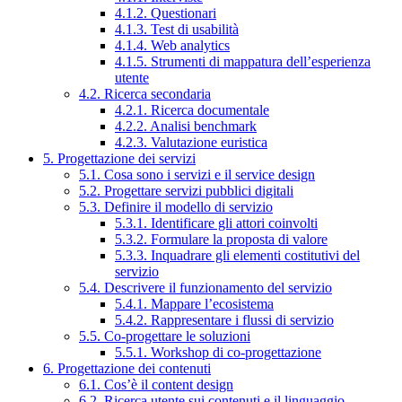
4.1.2. Questionari
4.1.3. Test di usabilità
4.1.4. Web analytics
4.1.5. Strumenti di mappatura dell’esperienza
utente
4.2. Ricerca secondaria
4.2.1. Ricerca documentale
4.2.2. Analisi benchmark
4.2.3. Valutazione euristica
5. Progettazione dei servizi
5.1. Cosa sono i servizi e il service design
5.2. Progettare servizi pubblici digitali
5.3. Definire il modello di servizio
5.3.1. Identificare gli attori coinvolti
5.3.2. Formulare la proposta di valore
5.3.3. Inquadrare gli elementi costitutivi del
servizio
5.4. Descrivere il funzionamento del servizio
5.4.1. Mappare l’ecosistema
5.4.2. Rappresentare i flussi di servizio
5.5. Co-progettare le soluzioni
5.5.1. Workshop di co-progettazione
6. Progettazione dei contenuti
6.1. Cos’è il content design
6.2. Ricerca utente sui contenuti e il linguaggio