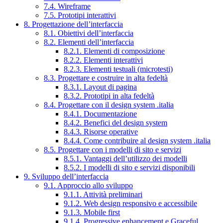
7.4. Wireframe
7.5. Prototipi interattivi
8. Progettazione dell’interfaccia
8.1. Obiettivi dell’interfaccia
8.2. Elementi dell’interfaccia
8.2.1. Elementi di composizione
8.2.2. Elementi interattivi
8.2.3. Elementi testuali (microtesti)
8.3. Progettare e costruire in alta fedeltà
8.3.1. Layout di pagina
8.3.2. Prototipi in alta fedeltà
8.4. Progettare con il design system .italia
8.4.1. Documentazione
8.4.2. Benefici del design system
8.4.3. Risorse operative
8.4.4. Come contribuire al design system .italia
8.5. Progettare con i modelli di sito e servizi
8.5.1. Vantaggi dell’utilizzo dei modelli
8.5.2. I modelli di sito e servizi disponibili
9. Sviluppo dell’interfaccia
9.1. Approccio allo sviluppo
9.1.1. Attività preliminari
9.1.2. Web design responsivo e accessibile
9.1.3. Mobile first
9.1.4. Progressive enhancement e Graceful