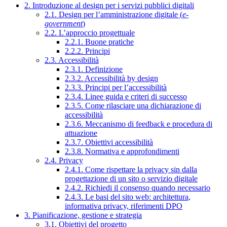
2. Introduzione al design per i servizi pubblici digitali
2.1. Design per l’amministrazione digitale (
e-
government
)
2.2. L’approccio progettuale
2.2.1. Buone pratiche
2.2.2. Principi
2.3. Accessibilità
2.3.1. Definizione
2.3.2. Accessibilità by design
2.3.3. Principi per l’accessibilità
2.3.4. Linee guida e criteri di successo
2.3.5. Come rilasciare una dichiarazione di
accessibilità
2.3.6. Meccanismo di feedback e procedura di
attuazione
2.3.7. Obiettivi accessibilità
2.3.8. Normativa e approfondimenti
2.4. Privacy
2.4.1. Come rispettare la privacy sin dalla
progettazione di un sito o servizio digitale
2.4.2. Richiedi il consenso quando necessario
2.4.3. Le basi del sito web: architettura,
informativa privacy, riferimenti DPO
3. Pianificazione, gestione e strategia
3.1. Obiettivi del progetto