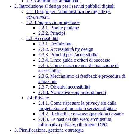
1.3. Contribuisci al manuale
2. Introduzione al design per i servizi pubblici digitali
2.1. Design per l’amministrazione digitale (
e-
government
)
2.2. L’approccio progettuale
2.2.1. Buone pratiche
2.2.2. Principi
2.3. Accessibilità
2.3.1. Definizione
2.3.2. Accessibilità by design
2.3.3. Principi per l’accessibilità
2.3.4. Linee guida e criteri di successo
2.3.5. Come rilasciare una dichiarazione di
accessibilità
2.3.6. Meccanismo di feedback e procedura di
attuazione
2.3.7. Obiettivi accessibilità
2.3.8. Normativa e approfondimenti
2.4. Privacy
2.4.1. Come rispettare la privacy sin dalla
progettazione di un sito o servizio digitale
2.4.2. Richiedi il consenso quando necessario
2.4.3. Le basi del sito web: architettura,
informativa privacy, riferimenti DPO
3. Pianificazione, gestione e strategia