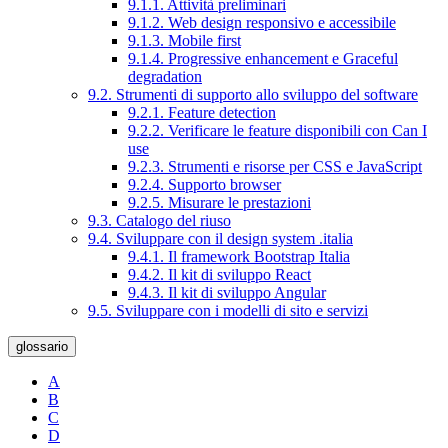
9.1.1. Attività preliminari
9.1.2. Web design responsivo e accessibile
9.1.3. Mobile first
9.1.4. Progressive enhancement e Graceful
degradation
9.2. Strumenti di supporto allo sviluppo del software
9.2.1. Feature detection
9.2.2. Verificare le feature disponibili con Can I
use
9.2.3. Strumenti e risorse per CSS e JavaScript
9.2.4. Supporto browser
9.2.5. Misurare le prestazioni
9.3. Catalogo del riuso
9.4. Sviluppare con il design system .italia
9.4.1. Il framework Bootstrap Italia
9.4.2. Il kit di sviluppo React
9.4.3. Il kit di sviluppo Angular
9.5. Sviluppare con i modelli di sito e servizi
glossario
A
B
C
D