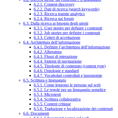
6.2.1. Content discovery
6.2.2. Dati di ricerca (search keywords)
6.2.3. Ricerca tramite analytics
6.2.4. Ricerca sui forum
6.3. Dalla ricerca ai bisogni degli utenti
6.3.1. User stories per definire i contenuti
6.3.2. Job stories per definire i contenuti
6.3.3. Criteri di accettazione
6.4. Architettura dell’informazione
6.4.1. Definire l’architettura dell’informazione
6.4.2. Alberatura
6.4.3. Flussi di interazione
6.4.4. Sistemi di navigazione
6.4.5. Tipologie di contenuto (content type)
6.4.6. Ontologie e standard
6.4.7. Vocabolari controllati e tassonomie
6.5. Scrittura e linguaggio
6.5.1. Come leggono le persone sul web
6.5.2. Le regole per un linguaggio semplice
6.5.3. Microtesti
6.5.4. Scrittura collaborativa
6.5.5. Content critique
6.5.6. Traduzione e localizzazione dei contenuti
6.6. Documenti