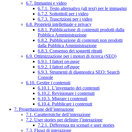
6.7. Immagini e video
6.7.1. Testo alternativo (alt text) per le immagini
6.7.2. Sottotitoli per i video
6.7.3. Trascrizioni per i video
6.8. Proprietà intellettuale e privacy
6.8.1. Pubblicazione di contenuti prodotti dalla
Pubblica Amministrazione
6.8.2. Pubblicazione di contenuti non prodotti
dalla Pubblica Amministrazione
6.8.3. Consenso dei soggetti ritratti
6.9. Ottimizzazione per i motori di ricerca (SEO)
6.9.1. I fattori
on-page
6.9.2. I fattori
off-page
6.9.3. Strumenti di diagnostica SEO: Search
Console
6.10. Gestire i contenuti
6.10.1. L’inventario dei contenuti
6.10.2. Revisionare i contenuti
6.10.3. Migrare i contenuti
6.10.4. Pubblicare i contenuti
7. Progettazione dell’interazione
7.1. Caratteristiche dell’interazione
7.2. User stories per definire l’interazione
7.2.1. Differenza tra scenari e user stories
7.3. Flussi di interazione