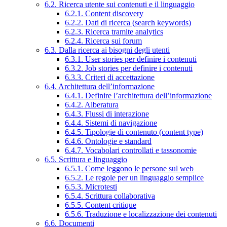
6.2. Ricerca utente sui contenuti e il linguaggio
6.2.1. Content discovery
6.2.2. Dati di ricerca (search keywords)
6.2.3. Ricerca tramite analytics
6.2.4. Ricerca sui forum
6.3. Dalla ricerca ai bisogni degli utenti
6.3.1. User stories per definire i contenuti
6.3.2. Job stories per definire i contenuti
6.3.3. Criteri di accettazione
6.4. Architettura dell’informazione
6.4.1. Definire l’architettura dell’informazione
6.4.2. Alberatura
6.4.3. Flussi di interazione
6.4.4. Sistemi di navigazione
6.4.5. Tipologie di contenuto (content type)
6.4.6. Ontologie e standard
6.4.7. Vocabolari controllati e tassonomie
6.5. Scrittura e linguaggio
6.5.1. Come leggono le persone sul web
6.5.2. Le regole per un linguaggio semplice
6.5.3. Microtesti
6.5.4. Scrittura collaborativa
6.5.5. Content critique
6.5.6. Traduzione e localizzazione dei contenuti
6.6. Documenti