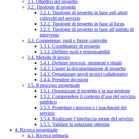
3.1. Obiettivi del progetto
3.2. Tipologie di progetti
3.2.1. Tipologie di progetto in base agli attori
coinvolti nel servizio
3.2.2. Tipologie di progetto in base al focus
3.2.3. Tipologie di progetto in base all’ambito di
intervento
3.3. Competenze, ruoli e figure coinvolte
3.3.1. Coordinatore di progetto
3.3.2. Definire ruoli e responsabilità
3.4. Metodo di lavoro
3.4.1. Definire processi, strumenti e rituali
3.4.2. Curare la documentazione di progetto
3.4.3. Organizzare tavoli tecnici collaborativi
3.4.4. Prendere decisioni
3.5. Il processo progettuale
3.5.1. Organizzare il progetto e la sua gestione
3.5.2. Comprendere il contesto d’uso del servizio
pubblico
3.5.3. Progettare i processi e i
touchpoint
del
servizio
3.5.4. Realizzare l’interfaccia utente del servizio
3.5.5. Validare la soluzione ottenuta
4. Ricerca progettuale
4.1. Ricerca primaria