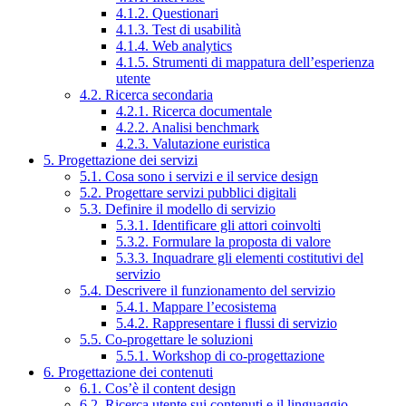
4.1.2. Questionari
4.1.3. Test di usabilità
4.1.4. Web analytics
4.1.5. Strumenti di mappatura dell’esperienza
utente
4.2. Ricerca secondaria
4.2.1. Ricerca documentale
4.2.2. Analisi benchmark
4.2.3. Valutazione euristica
5. Progettazione dei servizi
5.1. Cosa sono i servizi e il service design
5.2. Progettare servizi pubblici digitali
5.3. Definire il modello di servizio
5.3.1. Identificare gli attori coinvolti
5.3.2. Formulare la proposta di valore
5.3.3. Inquadrare gli elementi costitutivi del
servizio
5.4. Descrivere il funzionamento del servizio
5.4.1. Mappare l’ecosistema
5.4.2. Rappresentare i flussi di servizio
5.5. Co-progettare le soluzioni
5.5.1. Workshop di co-progettazione
6. Progettazione dei contenuti
6.1. Cos’è il content design
6.2. Ricerca utente sui contenuti e il linguaggio