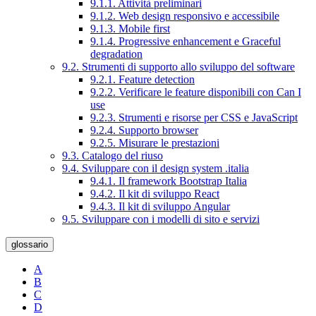
9.1.1. Attività preliminari
9.1.2. Web design responsivo e accessibile
9.1.3. Mobile first
9.1.4. Progressive enhancement e Graceful
degradation
9.2. Strumenti di supporto allo sviluppo del software
9.2.1. Feature detection
9.2.2. Verificare le feature disponibili con Can I
use
9.2.3. Strumenti e risorse per CSS e JavaScript
9.2.4. Supporto browser
9.2.5. Misurare le prestazioni
9.3. Catalogo del riuso
9.4. Sviluppare con il design system .italia
9.4.1. Il framework Bootstrap Italia
9.4.2. Il kit di sviluppo React
9.4.3. Il kit di sviluppo Angular
9.5. Sviluppare con i modelli di sito e servizi
glossario
A
B
C
D