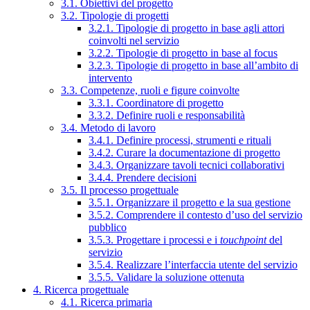
3.1. Obiettivi del progetto
3.2. Tipologie di progetti
3.2.1. Tipologie di progetto in base agli attori
coinvolti nel servizio
3.2.2. Tipologie di progetto in base al focus
3.2.3. Tipologie di progetto in base all’ambito di
intervento
3.3. Competenze, ruoli e figure coinvolte
3.3.1. Coordinatore di progetto
3.3.2. Definire ruoli e responsabilità
3.4. Metodo di lavoro
3.4.1. Definire processi, strumenti e rituali
3.4.2. Curare la documentazione di progetto
3.4.3. Organizzare tavoli tecnici collaborativi
3.4.4. Prendere decisioni
3.5. Il processo progettuale
3.5.1. Organizzare il progetto e la sua gestione
3.5.2. Comprendere il contesto d’uso del servizio
pubblico
3.5.3. Progettare i processi e i
touchpoint
del
servizio
3.5.4. Realizzare l’interfaccia utente del servizio
3.5.5. Validare la soluzione ottenuta
4. Ricerca progettuale
4.1. Ricerca primaria