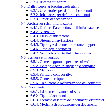
6.2.4. Ricerca sui forum
6.3. Dalla ricerca ai bisogni degli utenti
6.3.1. User stories per definire i contenuti
6.3.2. Job stories per definire i contenuti
6.3.3. Criteri di accettazione
6.4. Architettura dell’informazione
6.4.1. Definire l’architettura dell’informazione
6.4.2. Alberatura
6.4.3. Flussi di interazione
6.4.4. Sistemi di navigazione
6.4.5. Tipologie di contenuto (content type)
6.4.6. Ontologie e standard
6.4.7. Vocabolari controllati e tassonomie
6.5. Scrittura e linguaggio
6.5.1. Come leggono le persone sul web
6.5.2. Le regole per un linguaggio semplice
6.5.3. Microtesti
6.5.4. Scrittura collaborativa
6.5.5. Content critique
6.5.6. Traduzione e localizzazione dei contenuti
6.6. Documenti
6.6.1. I documenti vanno sul web
6.6.2. Tipi di documenti
6.6.3. Formato di lettura dei documenti elettronici
6.6.4. Modalità di produzione dei documenti