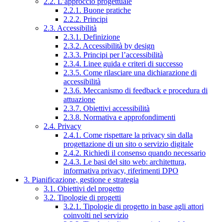
2.2. L’approccio progettuale
2.2.1. Buone pratiche
2.2.2. Principi
2.3. Accessibilità
2.3.1. Definizione
2.3.2. Accessibilità by design
2.3.3. Principi per l’accessibilità
2.3.4. Linee guida e criteri di successo
2.3.5. Come rilasciare una dichiarazione di
accessibilità
2.3.6. Meccanismo di feedback e procedura di
attuazione
2.3.7. Obiettivi accessibilità
2.3.8. Normativa e approfondimenti
2.4. Privacy
2.4.1. Come rispettare la privacy sin dalla
progettazione di un sito o servizio digitale
2.4.2. Richiedi il consenso quando necessario
2.4.3. Le basi del sito web: architettura,
informativa privacy, riferimenti DPO
3. Pianificazione, gestione e strategia
3.1. Obiettivi del progetto
3.2. Tipologie di progetti
3.2.1. Tipologie di progetto in base agli attori
coinvolti nel servizio