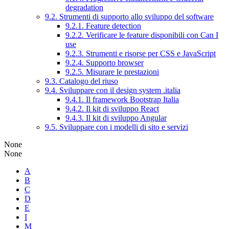
degradation
9.2. Strumenti di supporto allo sviluppo del software
9.2.1. Feature detection
9.2.2. Verificare le feature disponibili con Can I
use
9.2.3. Strumenti e risorse per CSS e JavaScript
9.2.4. Supporto browser
9.2.5. Misurare le prestazioni
9.3. Catalogo del riuso
9.4. Sviluppare con il design system .italia
9.4.1. Il framework Bootstrap Italia
9.4.2. Il kit di sviluppo React
9.4.3. Il kit di sviluppo Angular
9.5. Sviluppare con i modelli di sito e servizi
None
None
A
B
C
D
E
I
M