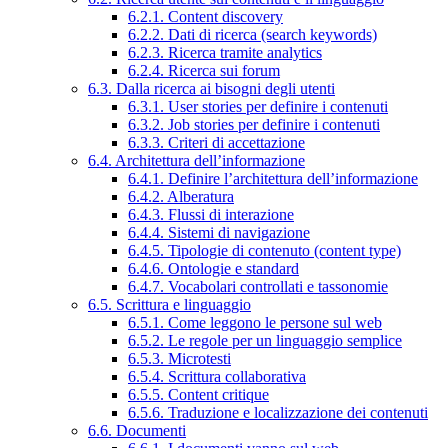
6.2.1. Content discovery
6.2.2. Dati di ricerca (search keywords)
6.2.3. Ricerca tramite analytics
6.2.4. Ricerca sui forum
6.3. Dalla ricerca ai bisogni degli utenti
6.3.1. User stories per definire i contenuti
6.3.2. Job stories per definire i contenuti
6.3.3. Criteri di accettazione
6.4. Architettura dell’informazione
6.4.1. Definire l’architettura dell’informazione
6.4.2. Alberatura
6.4.3. Flussi di interazione
6.4.4. Sistemi di navigazione
6.4.5. Tipologie di contenuto (content type)
6.4.6. Ontologie e standard
6.4.7. Vocabolari controllati e tassonomie
6.5. Scrittura e linguaggio
6.5.1. Come leggono le persone sul web
6.5.2. Le regole per un linguaggio semplice
6.5.3. Microtesti
6.5.4. Scrittura collaborativa
6.5.5. Content critique
6.5.6. Traduzione e localizzazione dei contenuti
6.6. Documenti