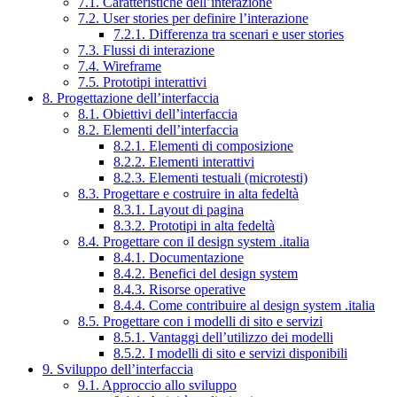
7.1. Caratteristiche dell’interazione
7.2. User stories per definire l’interazione
7.2.1. Differenza tra scenari e user stories
7.3. Flussi di interazione
7.4. Wireframe
7.5. Prototipi interattivi
8. Progettazione dell’interfaccia
8.1. Obiettivi dell’interfaccia
8.2. Elementi dell’interfaccia
8.2.1. Elementi di composizione
8.2.2. Elementi interattivi
8.2.3. Elementi testuali (microtesti)
8.3. Progettare e costruire in alta fedeltà
8.3.1. Layout di pagina
8.3.2. Prototipi in alta fedeltà
8.4. Progettare con il design system .italia
8.4.1. Documentazione
8.4.2. Benefici del design system
8.4.3. Risorse operative
8.4.4. Come contribuire al design system .italia
8.5. Progettare con i modelli di sito e servizi
8.5.1. Vantaggi dell’utilizzo dei modelli
8.5.2. I modelli di sito e servizi disponibili
9. Sviluppo dell’interfaccia
9.1. Approccio allo sviluppo