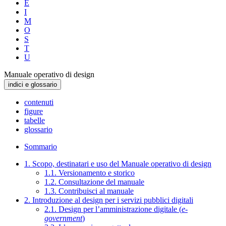
E
I
M
O
S
T
U
Manuale operativo di design
indici e glossario
contenuti
figure
tabelle
glossario
Sommario
1. Scopo, destinatari e uso del Manuale operativo di design
1.1. Versionamento e storico
1.2. Consultazione del manuale
1.3. Contribuisci al manuale
2. Introduzione al design per i servizi pubblici digitali
2.1. Design per l’amministrazione digitale (
e-
government
)