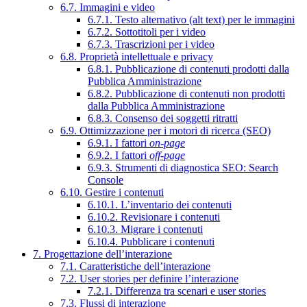
6.7. Immagini e video
6.7.1. Testo alternativo (alt text) per le immagini
6.7.2. Sottotitoli per i video
6.7.3. Trascrizioni per i video
6.8. Proprietà intellettuale e privacy
6.8.1. Pubblicazione di contenuti prodotti dalla
Pubblica Amministrazione
6.8.2. Pubblicazione di contenuti non prodotti
dalla Pubblica Amministrazione
6.8.3. Consenso dei soggetti ritratti
6.9. Ottimizzazione per i motori di ricerca (SEO)
6.9.1. I fattori
on-page
6.9.2. I fattori
off-page
6.9.3. Strumenti di diagnostica SEO: Search
Console
6.10. Gestire i contenuti
6.10.1. L’inventario dei contenuti
6.10.2. Revisionare i contenuti
6.10.3. Migrare i contenuti
6.10.4. Pubblicare i contenuti
7. Progettazione dell’interazione
7.1. Caratteristiche dell’interazione
7.2. User stories per definire l’interazione
7.2.1. Differenza tra scenari e user stories
7.3. Flussi di interazione