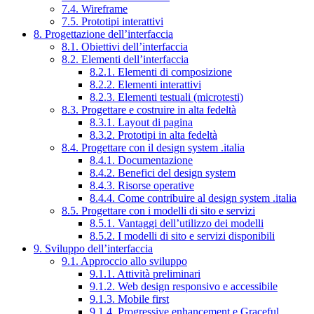
7.4. Wireframe
7.5. Prototipi interattivi
8. Progettazione dell’interfaccia
8.1. Obiettivi dell’interfaccia
8.2. Elementi dell’interfaccia
8.2.1. Elementi di composizione
8.2.2. Elementi interattivi
8.2.3. Elementi testuali (microtesti)
8.3. Progettare e costruire in alta fedeltà
8.3.1. Layout di pagina
8.3.2. Prototipi in alta fedeltà
8.4. Progettare con il design system .italia
8.4.1. Documentazione
8.4.2. Benefici del design system
8.4.3. Risorse operative
8.4.4. Come contribuire al design system .italia
8.5. Progettare con i modelli di sito e servizi
8.5.1. Vantaggi dell’utilizzo dei modelli
8.5.2. I modelli di sito e servizi disponibili
9. Sviluppo dell’interfaccia
9.1. Approccio allo sviluppo
9.1.1. Attività preliminari
9.1.2. Web design responsivo e accessibile
9.1.3. Mobile first
9.1.4. Progressive enhancement e Graceful