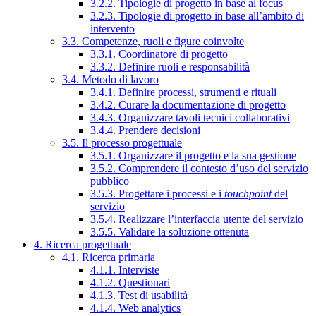
3.2.2. Tipologie di progetto in base al focus
3.2.3. Tipologie di progetto in base all’ambito di
intervento
3.3. Competenze, ruoli e figure coinvolte
3.3.1. Coordinatore di progetto
3.3.2. Definire ruoli e responsabilità
3.4. Metodo di lavoro
3.4.1. Definire processi, strumenti e rituali
3.4.2. Curare la documentazione di progetto
3.4.3. Organizzare tavoli tecnici collaborativi
3.4.4. Prendere decisioni
3.5. Il processo progettuale
3.5.1. Organizzare il progetto e la sua gestione
3.5.2. Comprendere il contesto d’uso del servizio
pubblico
3.5.3. Progettare i processi e i
touchpoint
del
servizio
3.5.4. Realizzare l’interfaccia utente del servizio
3.5.5. Validare la soluzione ottenuta
4. Ricerca progettuale
4.1. Ricerca primaria
4.1.1. Interviste
4.1.2. Questionari
4.1.3. Test di usabilità
4.1.4. Web analytics