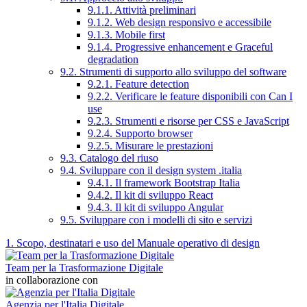
9.1.1. Attività preliminari
9.1.2. Web design responsivo e accessibile
9.1.3. Mobile first
9.1.4. Progressive enhancement e Graceful
degradation
9.2. Strumenti di supporto allo sviluppo del software
9.2.1. Feature detection
9.2.2. Verificare le feature disponibili con Can I
use
9.2.3. Strumenti e risorse per CSS e JavaScript
9.2.4. Supporto browser
9.2.5. Misurare le prestazioni
9.3. Catalogo del riuso
9.4. Sviluppare con il design system .italia
9.4.1. Il framework Bootstrap Italia
9.4.2. Il kit di sviluppo React
9.4.3. Il kit di sviluppo Angular
9.5. Sviluppare con i modelli di sito e servizi
1. Scopo, destinatari e uso del Manuale operativo di design
Team per la Trasformazione Digitale
in collaborazione con
Agenzia per l'Italia Digitale