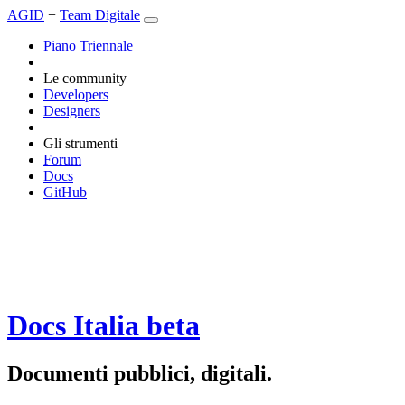
AGID
+
Team Digitale
Piano Triennale
Le community
Developers
Designers
Gli strumenti
Forum
Docs
GitHub
Docs Italia
beta
Documenti pubblici, digitali.