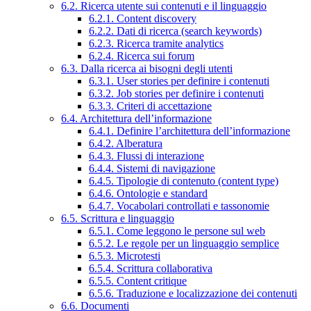
6.2. Ricerca utente sui contenuti e il linguaggio
6.2.1. Content discovery
6.2.2. Dati di ricerca (search keywords)
6.2.3. Ricerca tramite analytics
6.2.4. Ricerca sui forum
6.3. Dalla ricerca ai bisogni degli utenti
6.3.1. User stories per definire i contenuti
6.3.2. Job stories per definire i contenuti
6.3.3. Criteri di accettazione
6.4. Architettura dell’informazione
6.4.1. Definire l’architettura dell’informazione
6.4.2. Alberatura
6.4.3. Flussi di interazione
6.4.4. Sistemi di navigazione
6.4.5. Tipologie di contenuto (content type)
6.4.6. Ontologie e standard
6.4.7. Vocabolari controllati e tassonomie
6.5. Scrittura e linguaggio
6.5.1. Come leggono le persone sul web
6.5.2. Le regole per un linguaggio semplice
6.5.3. Microtesti
6.5.4. Scrittura collaborativa
6.5.5. Content critique
6.5.6. Traduzione e localizzazione dei contenuti
6.6. Documenti