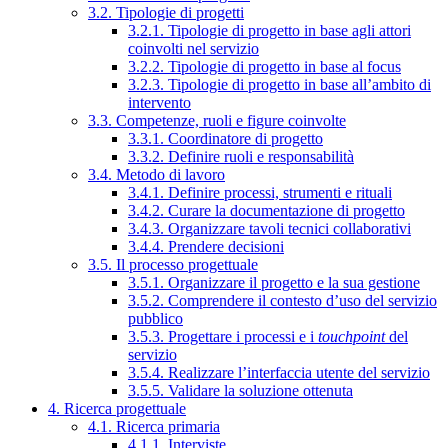
3.2. Tipologie di progetti
3.2.1. Tipologie di progetto in base agli attori
coinvolti nel servizio
3.2.2. Tipologie di progetto in base al focus
3.2.3. Tipologie di progetto in base all’ambito di
intervento
3.3. Competenze, ruoli e figure coinvolte
3.3.1. Coordinatore di progetto
3.3.2. Definire ruoli e responsabilità
3.4. Metodo di lavoro
3.4.1. Definire processi, strumenti e rituali
3.4.2. Curare la documentazione di progetto
3.4.3. Organizzare tavoli tecnici collaborativi
3.4.4. Prendere decisioni
3.5. Il processo progettuale
3.5.1. Organizzare il progetto e la sua gestione
3.5.2. Comprendere il contesto d’uso del servizio
pubblico
3.5.3. Progettare i processi e i
touchpoint
del
servizio
3.5.4. Realizzare l’interfaccia utente del servizio
3.5.5. Validare la soluzione ottenuta
4. Ricerca progettuale
4.1. Ricerca primaria
4.1.1. Interviste