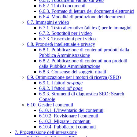
6.6.1. I documenti vanno sul web
6.6.2. Tipi di documenti
6.6.3. Formato di lettura dei documenti elettronici
6.6.4. Modalità di produzione dei documenti
6.7. Immagini e video
6.7.1. Testo alternativo (alt text) per le immagini
6.7.2. Sottotitoli per i video
6.7.3. Trascrizioni per i video
6.8. Proprietà intellettuale e privacy
6.8.1. Pubblicazione di contenuti prodotti dalla
Pubblica Amministrazione
6.8.2. Pubblicazione di contenuti non prodotti
dalla Pubblica Amministrazione
6.8.3. Consenso dei soggetti ritratti
6.9. Ottimizzazione per i motori di ricerca (SEO)
6.9.1. I fattori
on-page
6.9.2. I fattori
off-page
6.9.3. Strumenti di diagnostica SEO: Search
Console
6.10. Gestire i contenuti
6.10.1. L’inventario dei contenuti
6.10.2. Revisionare i contenuti
6.10.3. Migrare i contenuti
6.10.4. Pubblicare i contenuti
7. Progettazione dell’interazione