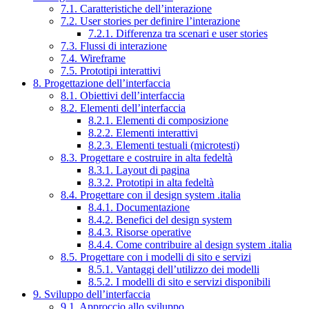
7.1. Caratteristiche dell’interazione
7.2. User stories per definire l’interazione
7.2.1. Differenza tra scenari e user stories
7.3. Flussi di interazione
7.4. Wireframe
7.5. Prototipi interattivi
8. Progettazione dell’interfaccia
8.1. Obiettivi dell’interfaccia
8.2. Elementi dell’interfaccia
8.2.1. Elementi di composizione
8.2.2. Elementi interattivi
8.2.3. Elementi testuali (microtesti)
8.3. Progettare e costruire in alta fedeltà
8.3.1. Layout di pagina
8.3.2. Prototipi in alta fedeltà
8.4. Progettare con il design system .italia
8.4.1. Documentazione
8.4.2. Benefici del design system
8.4.3. Risorse operative
8.4.4. Come contribuire al design system .italia
8.5. Progettare con i modelli di sito e servizi
8.5.1. Vantaggi dell’utilizzo dei modelli
8.5.2. I modelli di sito e servizi disponibili
9. Sviluppo dell’interfaccia
9.1. Approccio allo sviluppo