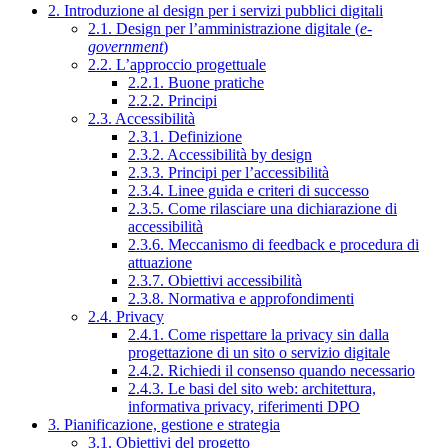
2. Introduzione al design per i servizi pubblici digitali
2.1. Design per l’amministrazione digitale (
e-
government
)
2.2. L’approccio progettuale
2.2.1. Buone pratiche
2.2.2. Principi
2.3. Accessibilità
2.3.1. Definizione
2.3.2. Accessibilità by design
2.3.3. Principi per l’accessibilità
2.3.4. Linee guida e criteri di successo
2.3.5. Come rilasciare una dichiarazione di
accessibilità
2.3.6. Meccanismo di feedback e procedura di
attuazione
2.3.7. Obiettivi accessibilità
2.3.8. Normativa e approfondimenti
2.4. Privacy
2.4.1. Come rispettare la privacy sin dalla
progettazione di un sito o servizio digitale
2.4.2. Richiedi il consenso quando necessario
2.4.3. Le basi del sito web: architettura,
informativa privacy, riferimenti DPO
3. Pianificazione, gestione e strategia
3.1. Obiettivi del progetto