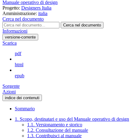
Manuale operativo di design
Progetto:
Designers Italia
Amministrazione:
italia
Cerca nel documento
Cerca nel documento
Informazioni
versione-corrente
Scarica
pdf
html
epub
Sorgente
Azioni
indice dei contenuti
Sommario
1. Scopo, destinatari e uso del Manuale operativo di design
1.1. Versionamento e storico
1.2. Consultazione del manuale
1.3. Contribuisci al manuale