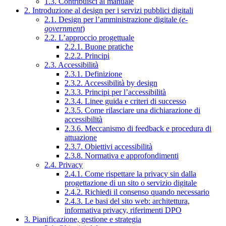
1.3. Contribuisci al manuale
2. Introduzione al design per i servizi pubblici digitali
2.1. Design per l’amministrazione digitale (
e-
government
)
2.2. L’approccio progettuale
2.2.1. Buone pratiche
2.2.2. Principi
2.3. Accessibilità
2.3.1. Definizione
2.3.2. Accessibilità by design
2.3.3. Principi per l’accessibilità
2.3.4. Linee guida e criteri di successo
2.3.5. Come rilasciare una dichiarazione di
accessibilità
2.3.6. Meccanismo di feedback e procedura di
attuazione
2.3.7. Obiettivi accessibilità
2.3.8. Normativa e approfondimenti
2.4. Privacy
2.4.1. Come rispettare la privacy sin dalla
progettazione di un sito o servizio digitale
2.4.2. Richiedi il consenso quando necessario
2.4.3. Le basi del sito web: architettura,
informativa privacy, riferimenti DPO
3. Pianificazione, gestione e strategia