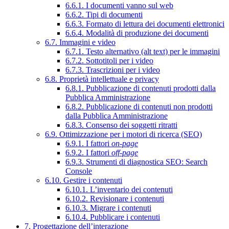
6.6.1. I documenti vanno sul web
6.6.2. Tipi di documenti
6.6.3. Formato di lettura dei documenti elettronici
6.6.4. Modalità di produzione dei documenti
6.7. Immagini e video
6.7.1. Testo alternativo (alt text) per le immagini
6.7.2. Sottotitoli per i video
6.7.3. Trascrizioni per i video
6.8. Proprietà intellettuale e privacy
6.8.1. Pubblicazione di contenuti prodotti dalla
Pubblica Amministrazione
6.8.2. Pubblicazione di contenuti non prodotti
dalla Pubblica Amministrazione
6.8.3. Consenso dei soggetti ritratti
6.9. Ottimizzazione per i motori di ricerca (SEO)
6.9.1. I fattori
on-page
6.9.2. I fattori
off-page
6.9.3. Strumenti di diagnostica SEO: Search
Console
6.10. Gestire i contenuti
6.10.1. L’inventario dei contenuti
6.10.2. Revisionare i contenuti
6.10.3. Migrare i contenuti
6.10.4. Pubblicare i contenuti
7. Progettazione dell’interazione