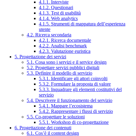
4.1.1. Interviste
4.1.2. Questionari
4.1.3. Test di usabilità
4.1.4. Web analytics
4.1.5. Strumenti di mappatura dell’esperienza
utente
4.2. Ricerca secondaria
4.2.1. Ricerca documentale
4.2.2. Analisi benchmark
4.2.3. Valutazione euristica
5. Progettazione dei servizi
5.1. Cosa sono i servizi e il service design
5.2. Progettare servizi pubblici digitali
5.3. Definire il modello di servizio
5.3.1. Identificare gli attori coinvolti
5.3.2. Formulare la proposta di valore
5.3.3. Inquadrare gli elementi costitutivi del
servizio
5.4. Descrivere il funzionamento del servizio
5.4.1. Mappare l’ecosistema
5.4.2. Rappresentare i flussi di servizio
5.5. Co-progettare le soluzioni
5.5.1. Workshop di co-progettazione
6. Progettazione dei contenuti
6.1. Cos’è il content design