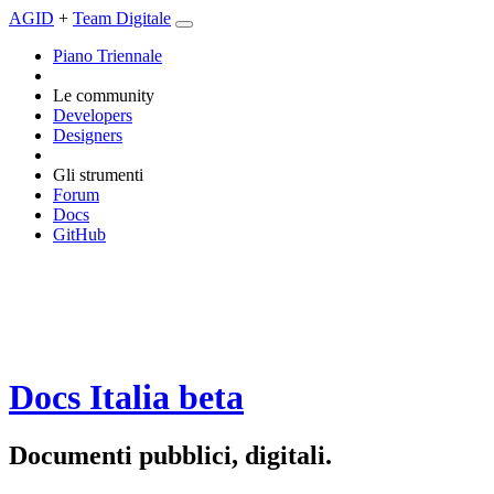
AGID
+
Team Digitale
Piano Triennale
Le community
Developers
Designers
Gli strumenti
Forum
Docs
GitHub
Docs Italia
beta
Documenti pubblici, digitali.