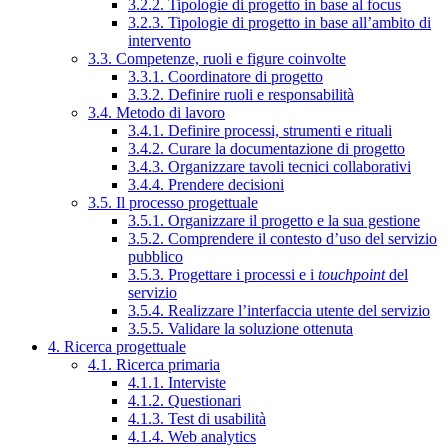
3.2.2. Tipologie di progetto in base al focus
3.2.3. Tipologie di progetto in base all’ambito di
intervento
3.3. Competenze, ruoli e figure coinvolte
3.3.1. Coordinatore di progetto
3.3.2. Definire ruoli e responsabilità
3.4. Metodo di lavoro
3.4.1. Definire processi, strumenti e rituali
3.4.2. Curare la documentazione di progetto
3.4.3. Organizzare tavoli tecnici collaborativi
3.4.4. Prendere decisioni
3.5. Il processo progettuale
3.5.1. Organizzare il progetto e la sua gestione
3.5.2. Comprendere il contesto d’uso del servizio
pubblico
3.5.3. Progettare i processi e i
touchpoint
del
servizio
3.5.4. Realizzare l’interfaccia utente del servizio
3.5.5. Validare la soluzione ottenuta
4. Ricerca progettuale
4.1. Ricerca primaria
4.1.1. Interviste
4.1.2. Questionari
4.1.3. Test di usabilità
4.1.4. Web analytics