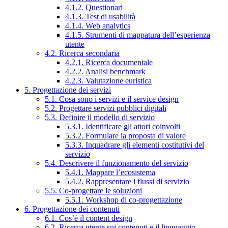
4.1.2. Questionari
4.1.3. Test di usabilità
4.1.4. Web analytics
4.1.5. Strumenti di mappatura dell’esperienza
utente
4.2. Ricerca secondaria
4.2.1. Ricerca documentale
4.2.2. Analisi benchmark
4.2.3. Valutazione euristica
5. Progettazione dei servizi
5.1. Cosa sono i servizi e il service design
5.2. Progettare servizi pubblici digitali
5.3. Definire il modello di servizio
5.3.1. Identificare gli attori coinvolti
5.3.2. Formulare la proposta di valore
5.3.3. Inquadrare gli elementi costitutivi del
servizio
5.4. Descrivere il funzionamento del servizio
5.4.1. Mappare l’ecosistema
5.4.2. Rappresentare i flussi di servizio
5.5. Co-progettare le soluzioni
5.5.1. Workshop di co-progettazione
6. Progettazione dei contenuti
6.1. Cos’è il content design
6.2. Ricerca utente sui contenuti e il linguaggio