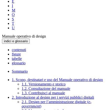
E
I
M
O
S
T
U
Manuale operativo di design
indici e glossario
contenuti
figure
tabelle
glossario
Sommario
1. Scopo, destinatari e uso del Manuale operativo di design
1.1. Versionamento e storico
1.2. Consultazione del manuale
1.3. Contribuisci al manuale
2. Introduzione al design per i servizi pubblici digitali
2.1. Design per l’amministrazione digitale (
e-
government
)