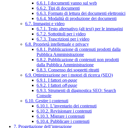
6.6.1. I documenti vanno sul web
6.6.2. Tipi di documenti
6.6.3. Formato di lettura dei documenti elettronici
6.6.4. Modalità di produzione dei documenti
6.7. Immagini e video
6.7.1. Testo alternativo (alt text) per le immagini
6.7.2. Sottotitoli per i video
6.7.3. Trascrizioni per i video
6.8. Proprietà intellettuale e privacy
6.8.1. Pubblicazione di contenuti prodotti dalla
Pubblica Amministrazione
6.8.2. Pubblicazione di contenuti non prodotti
dalla Pubblica Amministrazione
6.8.3. Consenso dei soggetti ritratti
6.9. Ottimizzazione per i motori di ricerca (SEO)
6.9.1. I fattori
on-page
6.9.2. I fattori
off-page
6.9.3. Strumenti di diagnostica SEO: Search
Console
6.10. Gestire i contenuti
6.10.1. L’inventario dei contenuti
6.10.2. Revisionare i contenuti
6.10.3. Migrare i contenuti
6.10.4. Pubblicare i contenuti
7. Progettazione dell’interazione