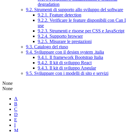
degradation
9.2. Strumenti di supporto allo sviluppo del software
9.2.1. Feature detection
9.2.2. Verificare le feature disponibili con Can I
use
9.2.3. Strumenti e risorse per CSS e JavaScript
9.2.4. Supporto browser
9.2.5. Misurare le prestazioni
9.3. Catalogo del riuso
9.4. Sviluppare con il design system .italia
9.4.1. Il framework Bootstrap Italia
9.4.2. Il kit di sviluppo React
9.4.3. Il kit di sviluppo Angular
9.5. Sviluppare con i modelli di sito e servizi
None
None
A
B
C
D
E
I
M