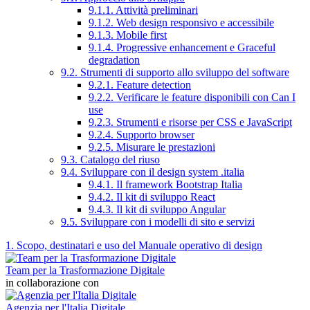
9.1.1. Attività preliminari
9.1.2. Web design responsivo e accessibile
9.1.3. Mobile first
9.1.4. Progressive enhancement e Graceful
degradation
9.2. Strumenti di supporto allo sviluppo del software
9.2.1. Feature detection
9.2.2. Verificare le feature disponibili con Can I
use
9.2.3. Strumenti e risorse per CSS e JavaScript
9.2.4. Supporto browser
9.2.5. Misurare le prestazioni
9.3. Catalogo del riuso
9.4. Sviluppare con il design system .italia
9.4.1. Il framework Bootstrap Italia
9.4.2. Il kit di sviluppo React
9.4.3. Il kit di sviluppo Angular
9.5. Sviluppare con i modelli di sito e servizi
1. Scopo, destinatari e uso del Manuale operativo di design
Team per la Trasformazione Digitale
in collaborazione con
Agenzia per l'Italia Digitale