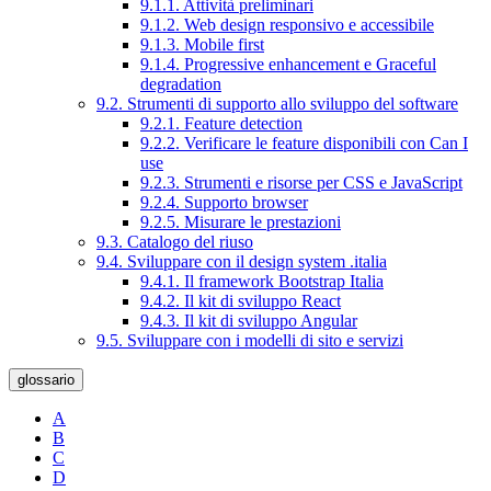
9.1.1. Attività preliminari
9.1.2. Web design responsivo e accessibile
9.1.3. Mobile first
9.1.4. Progressive enhancement e Graceful
degradation
9.2. Strumenti di supporto allo sviluppo del software
9.2.1. Feature detection
9.2.2. Verificare le feature disponibili con Can I
use
9.2.3. Strumenti e risorse per CSS e JavaScript
9.2.4. Supporto browser
9.2.5. Misurare le prestazioni
9.3. Catalogo del riuso
9.4. Sviluppare con il design system .italia
9.4.1. Il framework Bootstrap Italia
9.4.2. Il kit di sviluppo React
9.4.3. Il kit di sviluppo Angular
9.5. Sviluppare con i modelli di sito e servizi
glossario
A
B
C
D