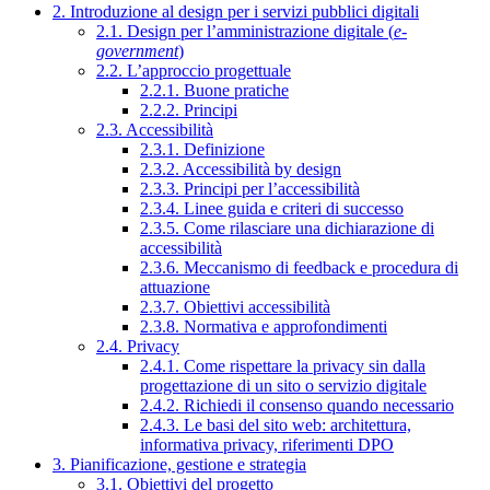
2. Introduzione al design per i servizi pubblici digitali
2.1. Design per l’amministrazione digitale (
e-
government
)
2.2. L’approccio progettuale
2.2.1. Buone pratiche
2.2.2. Principi
2.3. Accessibilità
2.3.1. Definizione
2.3.2. Accessibilità by design
2.3.3. Principi per l’accessibilità
2.3.4. Linee guida e criteri di successo
2.3.5. Come rilasciare una dichiarazione di
accessibilità
2.3.6. Meccanismo di feedback e procedura di
attuazione
2.3.7. Obiettivi accessibilità
2.3.8. Normativa e approfondimenti
2.4. Privacy
2.4.1. Come rispettare la privacy sin dalla
progettazione di un sito o servizio digitale
2.4.2. Richiedi il consenso quando necessario
2.4.3. Le basi del sito web: architettura,
informativa privacy, riferimenti DPO
3. Pianificazione, gestione e strategia
3.1. Obiettivi del progetto