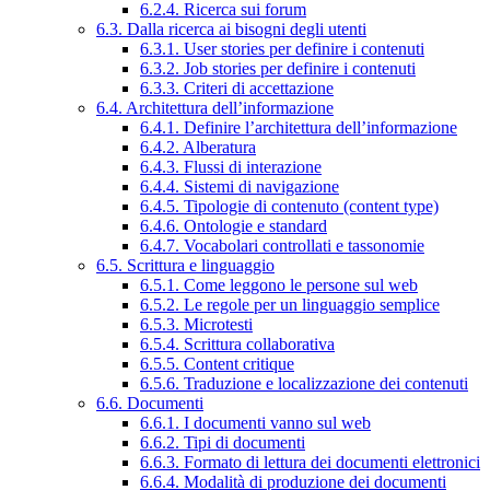
6.2.4. Ricerca sui forum
6.3. Dalla ricerca ai bisogni degli utenti
6.3.1. User stories per definire i contenuti
6.3.2. Job stories per definire i contenuti
6.3.3. Criteri di accettazione
6.4. Architettura dell’informazione
6.4.1. Definire l’architettura dell’informazione
6.4.2. Alberatura
6.4.3. Flussi di interazione
6.4.4. Sistemi di navigazione
6.4.5. Tipologie di contenuto (content type)
6.4.6. Ontologie e standard
6.4.7. Vocabolari controllati e tassonomie
6.5. Scrittura e linguaggio
6.5.1. Come leggono le persone sul web
6.5.2. Le regole per un linguaggio semplice
6.5.3. Microtesti
6.5.4. Scrittura collaborativa
6.5.5. Content critique
6.5.6. Traduzione e localizzazione dei contenuti
6.6. Documenti
6.6.1. I documenti vanno sul web
6.6.2. Tipi di documenti
6.6.3. Formato di lettura dei documenti elettronici
6.6.4. Modalità di produzione dei documenti