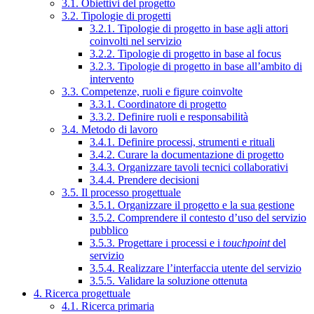
3.1. Obiettivi del progetto
3.2. Tipologie di progetti
3.2.1. Tipologie di progetto in base agli attori
coinvolti nel servizio
3.2.2. Tipologie di progetto in base al focus
3.2.3. Tipologie di progetto in base all’ambito di
intervento
3.3. Competenze, ruoli e figure coinvolte
3.3.1. Coordinatore di progetto
3.3.2. Definire ruoli e responsabilità
3.4. Metodo di lavoro
3.4.1. Definire processi, strumenti e rituali
3.4.2. Curare la documentazione di progetto
3.4.3. Organizzare tavoli tecnici collaborativi
3.4.4. Prendere decisioni
3.5. Il processo progettuale
3.5.1. Organizzare il progetto e la sua gestione
3.5.2. Comprendere il contesto d’uso del servizio
pubblico
3.5.3. Progettare i processi e i
touchpoint
del
servizio
3.5.4. Realizzare l’interfaccia utente del servizio
3.5.5. Validare la soluzione ottenuta
4. Ricerca progettuale
4.1. Ricerca primaria