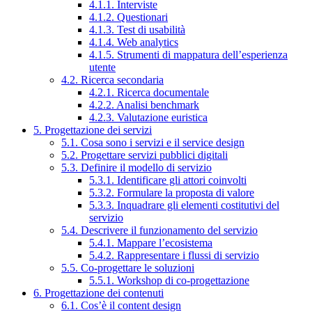
4.1.1. Interviste
4.1.2. Questionari
4.1.3. Test di usabilità
4.1.4. Web analytics
4.1.5. Strumenti di mappatura dell’esperienza
utente
4.2. Ricerca secondaria
4.2.1. Ricerca documentale
4.2.2. Analisi benchmark
4.2.3. Valutazione euristica
5. Progettazione dei servizi
5.1. Cosa sono i servizi e il service design
5.2. Progettare servizi pubblici digitali
5.3. Definire il modello di servizio
5.3.1. Identificare gli attori coinvolti
5.3.2. Formulare la proposta di valore
5.3.3. Inquadrare gli elementi costitutivi del
servizio
5.4. Descrivere il funzionamento del servizio
5.4.1. Mappare l’ecosistema
5.4.2. Rappresentare i flussi di servizio
5.5. Co-progettare le soluzioni
5.5.1. Workshop di co-progettazione
6. Progettazione dei contenuti
6.1. Cos’è il content design