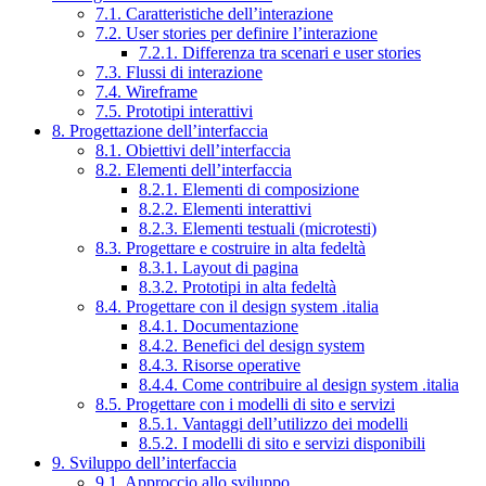
7.1. Caratteristiche dell’interazione
7.2. User stories per definire l’interazione
7.2.1. Differenza tra scenari e user stories
7.3. Flussi di interazione
7.4. Wireframe
7.5. Prototipi interattivi
8. Progettazione dell’interfaccia
8.1. Obiettivi dell’interfaccia
8.2. Elementi dell’interfaccia
8.2.1. Elementi di composizione
8.2.2. Elementi interattivi
8.2.3. Elementi testuali (microtesti)
8.3. Progettare e costruire in alta fedeltà
8.3.1. Layout di pagina
8.3.2. Prototipi in alta fedeltà
8.4. Progettare con il design system .italia
8.4.1. Documentazione
8.4.2. Benefici del design system
8.4.3. Risorse operative
8.4.4. Come contribuire al design system .italia
8.5. Progettare con i modelli di sito e servizi
8.5.1. Vantaggi dell’utilizzo dei modelli
8.5.2. I modelli di sito e servizi disponibili
9. Sviluppo dell’interfaccia
9.1. Approccio allo sviluppo