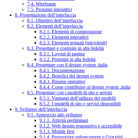
7.4. Wireframe
7.5. Prototipi interattivi
8. Progettazione dell’interfaccia
8.1. Obiettivi dell’interfaccia
8.2. Elementi dell’interfaccia
8.2.1. Elementi di composizione
8.2.2. Elementi interattivi
8.2.3. Elementi testuali (microtesti)
8.3. Progettare e costruire in alta fedeltà
8.3.1. Layout di pagina
8.3.2. Prototipi in alta fedeltà
8.4. Progettare con il design system .italia
8.4.1. Documentazione
8.4.2. Benefici del design system
8.4.3. Risorse operative
8.4.4. Come contribuire al design system .italia
8.5. Progettare con i modelli di sito e servizi
8.5.1. Vantaggi dell’utilizzo dei modelli
8.5.2. I modelli di sito e servizi disponibili
9. Sviluppo dell’interfaccia
9.1. Approccio allo sviluppo
9.1.1. Attività preliminari
9.1.2. Web design responsivo e accessibile
9.1.3. Mobile first
9.1.4. Progressive enhancement e Graceful