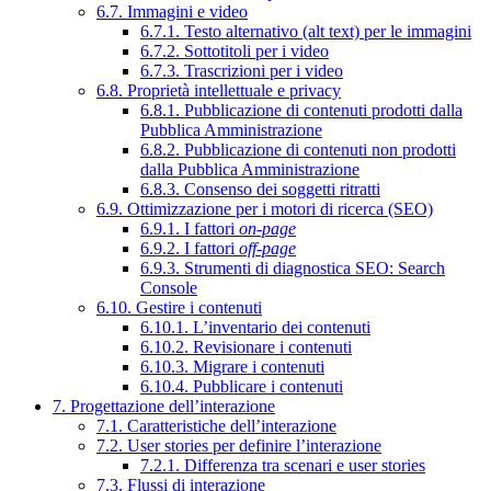
6.7. Immagini e video
6.7.1. Testo alternativo (alt text) per le immagini
6.7.2. Sottotitoli per i video
6.7.3. Trascrizioni per i video
6.8. Proprietà intellettuale e privacy
6.8.1. Pubblicazione di contenuti prodotti dalla
Pubblica Amministrazione
6.8.2. Pubblicazione di contenuti non prodotti
dalla Pubblica Amministrazione
6.8.3. Consenso dei soggetti ritratti
6.9. Ottimizzazione per i motori di ricerca (SEO)
6.9.1. I fattori
on-page
6.9.2. I fattori
off-page
6.9.3. Strumenti di diagnostica SEO: Search
Console
6.10. Gestire i contenuti
6.10.1. L’inventario dei contenuti
6.10.2. Revisionare i contenuti
6.10.3. Migrare i contenuti
6.10.4. Pubblicare i contenuti
7. Progettazione dell’interazione
7.1. Caratteristiche dell’interazione
7.2. User stories per definire l’interazione
7.2.1. Differenza tra scenari e user stories
7.3. Flussi di interazione