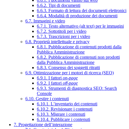
6.6.1. I documenti vanno sul web
6.6.2. Tipi di documenti
6.6.3. Formato di lettura dei documenti elettronici
6.6.4. Modalità di produzione dei documenti
6.7. Immagini e video
6.7.1. Testo alternativo (alt text) per le immagini
6.7.2. Sottotitoli per i video
6.7.3. Trascrizioni per i video
6.8. Proprietà intellettuale e privacy
6.8.1. Pubblicazione di contenuti prodotti dalla
Pubblica Amministrazione
6.8.2. Pubblicazione di contenuti non prodotti
dalla Pubblica Amministrazione
6.8.3. Consenso dei soggetti ritratti
6.9. Ottimizzazione per i motori di ricerca (SEO)
6.9.1. I fattori
on-page
6.9.2. I fattori
off-page
6.9.3. Strumenti di diagnostica SEO: Search
Console
6.10. Gestire i contenuti
6.10.1. L’inventario dei contenuti
6.10.2. Revisionare i contenuti
6.10.3. Migrare i contenuti
6.10.4. Pubblicare i contenuti
7. Progettazione dell’interazione