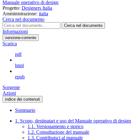
Manuale operativo di design
Progetto:
Designers Italia
Amministrazione:
italia
Cerca nel documento
Cerca nel documento
Informazioni
versione-corrente
Scarica
pdf
html
epub
Sorgente
Azioni
indice dei contenuti
Sommario
1. Scopo, destinatari e uso del Manuale operativo di design
1.1. Versionamento e storico
1.2. Consultazione del manuale
1.3. Contribuisci al manuale