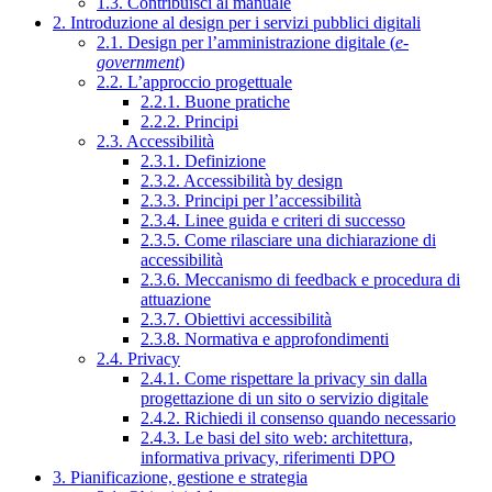
1.3. Contribuisci al manuale
2. Introduzione al design per i servizi pubblici digitali
2.1. Design per l’amministrazione digitale (
e-
government
)
2.2. L’approccio progettuale
2.2.1. Buone pratiche
2.2.2. Principi
2.3. Accessibilità
2.3.1. Definizione
2.3.2. Accessibilità by design
2.3.3. Principi per l’accessibilità
2.3.4. Linee guida e criteri di successo
2.3.5. Come rilasciare una dichiarazione di
accessibilità
2.3.6. Meccanismo di feedback e procedura di
attuazione
2.3.7. Obiettivi accessibilità
2.3.8. Normativa e approfondimenti
2.4. Privacy
2.4.1. Come rispettare la privacy sin dalla
progettazione di un sito o servizio digitale
2.4.2. Richiedi il consenso quando necessario
2.4.3. Le basi del sito web: architettura,
informativa privacy, riferimenti DPO
3. Pianificazione, gestione e strategia