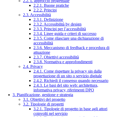
2.2. L’approccio progettuale
2.2.1. Buone pratiche
2.2.2. Principi
2.3. Accessibilità
2.3.1. Definizione
2.3.2. Accessibilità by design
2.3.3. Principi per l’accessibilità
2.3.4. Linee guida e criteri di successo
2.3.5. Come rilasciare una dichiarazione di
accessibilità
2.3.6. Meccanismo di feedback e procedura di
attuazione
2.3.7. Obiettivi accessibilità
2.3.8. Normativa e approfondimenti
2.4. Privacy
2.4.1. Come rispettare la privacy sin dalla
progettazione di un sito o servizio digitale
2.4.2. Richiedi il consenso quando necessario
2.4.3. Le basi del sito web: architettura,
informativa privacy, riferimenti DPO
3. Pianificazione, gestione e strategia
3.1. Obiettivi del progetto
3.2. Tipologie di progetti
3.2.1. Tipologie di progetto in base agli attori
coinvolti nel servizio