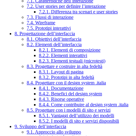
7.1. Caratteristiche dell’interazione
7.2. User stories per definire l’interazione
7.2.1. Differenza tra scenari e user stories
7.3. Flussi di interazione
7.4. Wireframe
7.5. Prototipi interattivi
8. Progettazione dell’interfaccia
8.1. Obiettivi dell’interfaccia
8.2. Elementi dell’interfaccia
8.2.1. Elementi di composizione
8.2.2. Elementi interattivi
8.2.3. Elementi testuali (microtesti)
8.3. Progettare e costruire in alta fedeltà
8.3.1. Layout di pagina
8.3.2. Prototipi in alta fedeltà
8.4. Progettare con il design system .italia
8.4.1. Documentazione
8.4.2. Benefici del design system
8.4.3. Risorse operative
8.4.4. Come contribuire al design system .italia
8.5. Progettare con i modelli di sito e servizi
8.5.1. Vantaggi dell’utilizzo dei modelli
8.5.2. I modelli di sito e servizi disponibili
9. Sviluppo dell’interfaccia
9.1. Approccio allo sviluppo