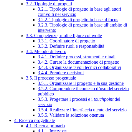
3.2. Tipologie di progetti
3.2.1. Tipologie di progetto in base agli attori
coinvolti nel servizio
3.2.2. Tipologie di progetto in base al focus
3.2.3. Tipologie di progetto in base all’ambito di
intervento
3.3. Competenze, ruoli e figure coinvolte
3.3.1. Coordinatore di progetto
3.3.2. Definire ruoli e responsabilità
3.4. Metodo di lavoro
3.4.1. Definire processi, strumenti e rituali
3.4.2. Curare la documentazione di progetto
3.4.3. Organizzare tavoli tecnici collaborativi
3.4.4. Prendere decisioni
3.5. Il processo progettuale
3.5.1. Organizzare il progetto e la sua gestione
3.5.2. Comprendere il contesto d’uso del servizio
pubblico
3.5.3. Progettare i processi e i
touchpoint
del
servizio
3.5.4. Realizzare l’interfaccia utente del servizio
3.5.5. Validare la soluzione ottenuta
4. Ricerca progettuale
4.1. Ricerca primaria
4.1.1. Interviste