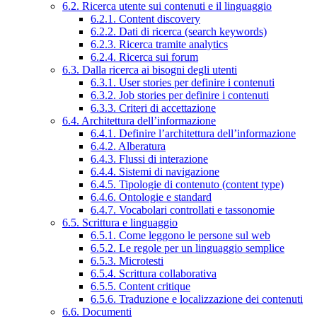
6.2. Ricerca utente sui contenuti e il linguaggio
6.2.1. Content discovery
6.2.2. Dati di ricerca (search keywords)
6.2.3. Ricerca tramite analytics
6.2.4. Ricerca sui forum
6.3. Dalla ricerca ai bisogni degli utenti
6.3.1. User stories per definire i contenuti
6.3.2. Job stories per definire i contenuti
6.3.3. Criteri di accettazione
6.4. Architettura dell’informazione
6.4.1. Definire l’architettura dell’informazione
6.4.2. Alberatura
6.4.3. Flussi di interazione
6.4.4. Sistemi di navigazione
6.4.5. Tipologie di contenuto (content type)
6.4.6. Ontologie e standard
6.4.7. Vocabolari controllati e tassonomie
6.5. Scrittura e linguaggio
6.5.1. Come leggono le persone sul web
6.5.2. Le regole per un linguaggio semplice
6.5.3. Microtesti
6.5.4. Scrittura collaborativa
6.5.5. Content critique
6.5.6. Traduzione e localizzazione dei contenuti
6.6. Documenti