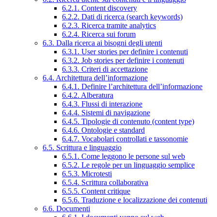
6.2.1. Content discovery
6.2.2. Dati di ricerca (search keywords)
6.2.3. Ricerca tramite analytics
6.2.4. Ricerca sui forum
6.3. Dalla ricerca ai bisogni degli utenti
6.3.1. User stories per definire i contenuti
6.3.2. Job stories per definire i contenuti
6.3.3. Criteri di accettazione
6.4. Architettura dell’informazione
6.4.1. Definire l’architettura dell’informazione
6.4.2. Alberatura
6.4.3. Flussi di interazione
6.4.4. Sistemi di navigazione
6.4.5. Tipologie di contenuto (content type)
6.4.6. Ontologie e standard
6.4.7. Vocabolari controllati e tassonomie
6.5. Scrittura e linguaggio
6.5.1. Come leggono le persone sul web
6.5.2. Le regole per un linguaggio semplice
6.5.3. Microtesti
6.5.4. Scrittura collaborativa
6.5.5. Content critique
6.5.6. Traduzione e localizzazione dei contenuti
6.6. Documenti