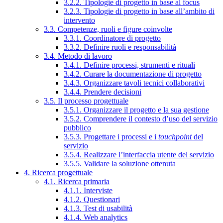
3.2.2. Tipologie di progetto in base al focus
3.2.3. Tipologie di progetto in base all’ambito di
intervento
3.3. Competenze, ruoli e figure coinvolte
3.3.1. Coordinatore di progetto
3.3.2. Definire ruoli e responsabilità
3.4. Metodo di lavoro
3.4.1. Definire processi, strumenti e rituali
3.4.2. Curare la documentazione di progetto
3.4.3. Organizzare tavoli tecnici collaborativi
3.4.4. Prendere decisioni
3.5. Il processo progettuale
3.5.1. Organizzare il progetto e la sua gestione
3.5.2. Comprendere il contesto d’uso del servizio
pubblico
3.5.3. Progettare i processi e i
touchpoint
del
servizio
3.5.4. Realizzare l’interfaccia utente del servizio
3.5.5. Validare la soluzione ottenuta
4. Ricerca progettuale
4.1. Ricerca primaria
4.1.1. Interviste
4.1.2. Questionari
4.1.3. Test di usabilità
4.1.4. Web analytics