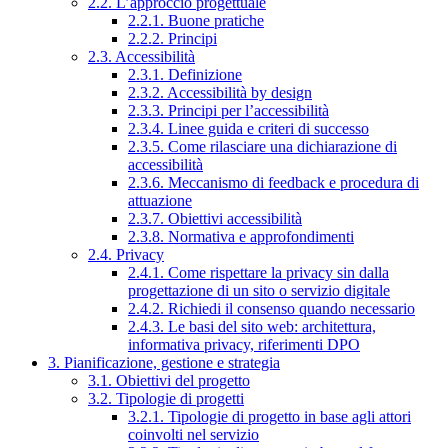
2.2. L’approccio progettuale
2.2.1. Buone pratiche
2.2.2. Principi
2.3. Accessibilità
2.3.1. Definizione
2.3.2. Accessibilità by design
2.3.3. Principi per l’accessibilità
2.3.4. Linee guida e criteri di successo
2.3.5. Come rilasciare una dichiarazione di
accessibilità
2.3.6. Meccanismo di feedback e procedura di
attuazione
2.3.7. Obiettivi accessibilità
2.3.8. Normativa e approfondimenti
2.4. Privacy
2.4.1. Come rispettare la privacy sin dalla
progettazione di un sito o servizio digitale
2.4.2. Richiedi il consenso quando necessario
2.4.3. Le basi del sito web: architettura,
informativa privacy, riferimenti DPO
3. Pianificazione, gestione e strategia
3.1. Obiettivi del progetto
3.2. Tipologie di progetti
3.2.1. Tipologie di progetto in base agli attori
coinvolti nel servizio