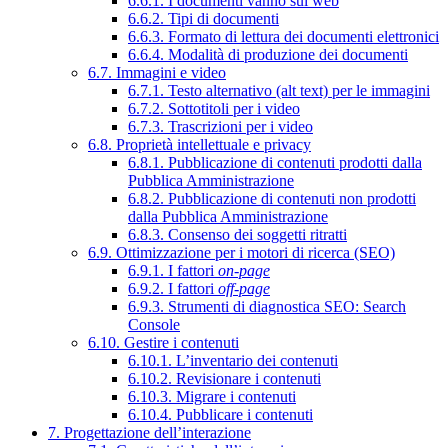
6.6.1. I documenti vanno sul web
6.6.2. Tipi di documenti
6.6.3. Formato di lettura dei documenti elettronici
6.6.4. Modalità di produzione dei documenti
6.7. Immagini e video
6.7.1. Testo alternativo (alt text) per le immagini
6.7.2. Sottotitoli per i video
6.7.3. Trascrizioni per i video
6.8. Proprietà intellettuale e privacy
6.8.1. Pubblicazione di contenuti prodotti dalla
Pubblica Amministrazione
6.8.2. Pubblicazione di contenuti non prodotti
dalla Pubblica Amministrazione
6.8.3. Consenso dei soggetti ritratti
6.9. Ottimizzazione per i motori di ricerca (SEO)
6.9.1. I fattori
on-page
6.9.2. I fattori
off-page
6.9.3. Strumenti di diagnostica SEO: Search
Console
6.10. Gestire i contenuti
6.10.1. L’inventario dei contenuti
6.10.2. Revisionare i contenuti
6.10.3. Migrare i contenuti
6.10.4. Pubblicare i contenuti
7. Progettazione dell’interazione