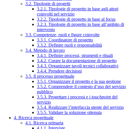
3.2. Tipologie di progetti
3.2.1. Tipologie di progetto in base agli attori
coinvolti nel servizio
3.2.2. Tipologie di progetto in base al focus
3.2.3. Tipologie di progetto in base all’ambito di
intervento
3.3. Competenze, ruoli e figure coinvolte
3.3.1. Coordinatore di progetto
3.3.2. Definire ruoli e responsabilità
3.4. Metodo di lavoro
3.4.1. Definire processi, strumenti e rituali
3.4.2. Curare la documentazione di progetto
3.4.3. Organizzare tavoli tecnici collaborativi
3.4.4. Prendere decisioni
3.5. Il processo progettuale
3.5.1. Organizzare il progetto e la sua gestione
3.5.2. Comprendere il contesto d’uso del servizio
pubblico
3.5.3. Progettare i processi e i
touchpoint
del
servizio
3.5.4. Realizzare l’interfaccia utente del servizio
3.5.5. Validare la soluzione ottenuta
4. Ricerca progettuale
4.1. Ricerca primaria
4.1.1. Interviste