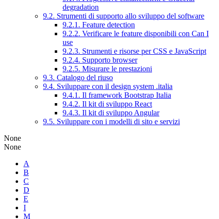
degradation
9.2. Strumenti di supporto allo sviluppo del software
9.2.1. Feature detection
9.2.2. Verificare le feature disponibili con Can I
use
9.2.3. Strumenti e risorse per CSS e JavaScript
9.2.4. Supporto browser
9.2.5. Misurare le prestazioni
9.3. Catalogo del riuso
9.4. Sviluppare con il design system .italia
9.4.1. Il framework Bootstrap Italia
9.4.2. Il kit di sviluppo React
9.4.3. Il kit di sviluppo Angular
9.5. Sviluppare con i modelli di sito e servizi
None
None
A
B
C
D
E
I
M