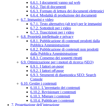
6.6.1. I documenti vanno sul web
6.6.2. Tipi di documenti
6.6.3. Formato di lettura dei documenti elettronici
6.6.4. Modalità di produzione dei documenti
6.7. Immagini e video
6.7.1. Testo alternativo (alt text) per le immagini
6.7.2. Sottotitoli per i video
6.7.3. Trascrizioni per i video
6.8. Proprietà intellettuale e privacy
6.8.1. Pubblicazione di contenuti prodotti dalla
Pubblica Amministrazione
6.8.2. Pubblicazione di contenuti non prodotti
dalla Pubblica Amministrazione
6.8.3. Consenso dei soggetti ritratti
6.9. Ottimizzazione per i motori di ricerca (SEO)
6.9.1. I fattori
on-page
6.9.2. I fattori
off-page
6.9.3. Strumenti di diagnostica SEO: Search
Console
6.10. Gestire i contenuti
6.10.1. L’inventario dei contenuti
6.10.2. Revisionare i contenuti
6.10.3. Migrare i contenuti
6.10.4. Pubblicare i contenuti
7. Progettazione dell’interazione