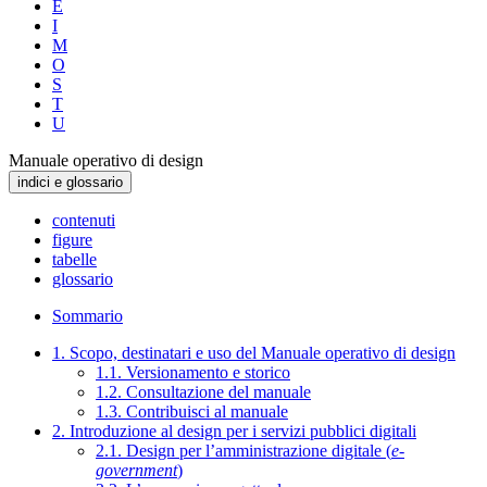
E
I
M
O
S
T
U
Manuale operativo di design
indici e glossario
contenuti
figure
tabelle
glossario
Sommario
1. Scopo, destinatari e uso del Manuale operativo di design
1.1. Versionamento e storico
1.2. Consultazione del manuale
1.3. Contribuisci al manuale
2. Introduzione al design per i servizi pubblici digitali
2.1. Design per l’amministrazione digitale (
e-
government
)