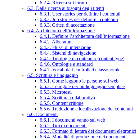
6.2.4. Ricerca sui forum
6.3. Dalla ricerca ai bisogni degli utenti
6.3.1. User stories per definire i contenuti
6.3.2. Job stories per definire i contenuti
6.3.3. Criteri di accettazione
6.4. Architettura dell’informazione
6.4.1. Definire l’architettura dell’informazione
6.4.2. Alberatura
6.4.3. Flussi di interazione
6.4.4. Sistemi di navigazione
6.4.5. Tipologie di contenuto (content type)
6.4.6. Ontologie e standard
6.4.7. Vocabolari controllati e tassonomie
6.5. Scrittura e linguaggio
6.5.1. Come leggono le persone sul web
6.5.2. Le regole per un linguaggio semplice
6.5.3. Microtesti
6.5.4. Scrittura collaborativa
6.5.5. Content critique
6.5.6. Traduzione e localizzazione dei contenuti
6.6. Documenti
6.6.1. I documenti vanno sul web
6.6.2. Tipi di documenti
6.6.3. Formato di lettura dei documenti elettronici
6.6.4. Modalità di produzione dei documenti