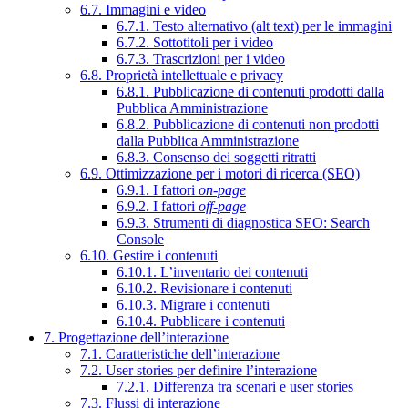
6.7. Immagini e video
6.7.1. Testo alternativo (alt text) per le immagini
6.7.2. Sottotitoli per i video
6.7.3. Trascrizioni per i video
6.8. Proprietà intellettuale e privacy
6.8.1. Pubblicazione di contenuti prodotti dalla
Pubblica Amministrazione
6.8.2. Pubblicazione di contenuti non prodotti
dalla Pubblica Amministrazione
6.8.3. Consenso dei soggetti ritratti
6.9. Ottimizzazione per i motori di ricerca (SEO)
6.9.1. I fattori
on-page
6.9.2. I fattori
off-page
6.9.3. Strumenti di diagnostica SEO: Search
Console
6.10. Gestire i contenuti
6.10.1. L’inventario dei contenuti
6.10.2. Revisionare i contenuti
6.10.3. Migrare i contenuti
6.10.4. Pubblicare i contenuti
7. Progettazione dell’interazione
7.1. Caratteristiche dell’interazione
7.2. User stories per definire l’interazione
7.2.1. Differenza tra scenari e user stories
7.3. Flussi di interazione