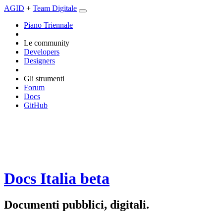
AGID
+
Team Digitale
Piano Triennale
Le community
Developers
Designers
Gli strumenti
Forum
Docs
GitHub
Docs Italia
beta
Documenti pubblici, digitali.