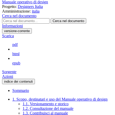
Manuale operativo di design
Progetto:
Designers Italia
Amministrazione:
italia
Cerca nel documento
Cerca nel documento
Informazioni
versione-corrente
Scarica
pdf
html
epub
Sorgente
Azioni
indice dei contenuti
Sommario
1. Scopo, destinatari e uso del Manuale operativo di design
1.1. Versionamento e storico
1.2. Consultazione del manuale
1.3. Contribuisci al manuale