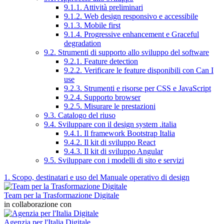
9.1.1. Attività preliminari
9.1.2. Web design responsivo e accessibile
9.1.3. Mobile first
9.1.4. Progressive enhancement e Graceful
degradation
9.2. Strumenti di supporto allo sviluppo del software
9.2.1. Feature detection
9.2.2. Verificare le feature disponibili con Can I
use
9.2.3. Strumenti e risorse per CSS e JavaScript
9.2.4. Supporto browser
9.2.5. Misurare le prestazioni
9.3. Catalogo del riuso
9.4. Sviluppare con il design system .italia
9.4.1. Il framework Bootstrap Italia
9.4.2. Il kit di sviluppo React
9.4.3. Il kit di sviluppo Angular
9.5. Sviluppare con i modelli di sito e servizi
1. Scopo, destinatari e uso del Manuale operativo di design
Team per la Trasformazione Digitale
in collaborazione con
Agenzia per l'Italia Digitale