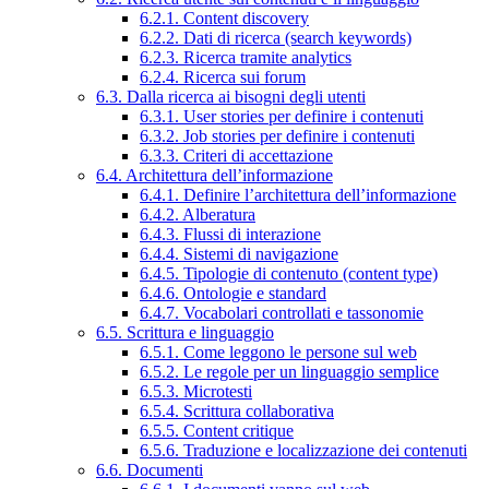
6.2.1. Content discovery
6.2.2. Dati di ricerca (search keywords)
6.2.3. Ricerca tramite analytics
6.2.4. Ricerca sui forum
6.3. Dalla ricerca ai bisogni degli utenti
6.3.1. User stories per definire i contenuti
6.3.2. Job stories per definire i contenuti
6.3.3. Criteri di accettazione
6.4. Architettura dell’informazione
6.4.1. Definire l’architettura dell’informazione
6.4.2. Alberatura
6.4.3. Flussi di interazione
6.4.4. Sistemi di navigazione
6.4.5. Tipologie di contenuto (content type)
6.4.6. Ontologie e standard
6.4.7. Vocabolari controllati e tassonomie
6.5. Scrittura e linguaggio
6.5.1. Come leggono le persone sul web
6.5.2. Le regole per un linguaggio semplice
6.5.3. Microtesti
6.5.4. Scrittura collaborativa
6.5.5. Content critique
6.5.6. Traduzione e localizzazione dei contenuti
6.6. Documenti