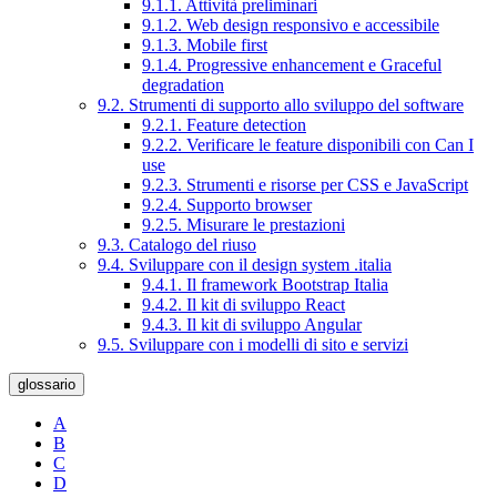
9.1.1. Attività preliminari
9.1.2. Web design responsivo e accessibile
9.1.3. Mobile first
9.1.4. Progressive enhancement e Graceful
degradation
9.2. Strumenti di supporto allo sviluppo del software
9.2.1. Feature detection
9.2.2. Verificare le feature disponibili con Can I
use
9.2.3. Strumenti e risorse per CSS e JavaScript
9.2.4. Supporto browser
9.2.5. Misurare le prestazioni
9.3. Catalogo del riuso
9.4. Sviluppare con il design system .italia
9.4.1. Il framework Bootstrap Italia
9.4.2. Il kit di sviluppo React
9.4.3. Il kit di sviluppo Angular
9.5. Sviluppare con i modelli di sito e servizi
glossario
A
B
C
D