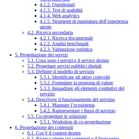
4.1.2. Questionari
4.1.3. Test di usabilità
4.1.4. Web analytics
4.1.5. Strumenti di mappatura dell’esperienza
utente
4.2. Ricerca secondaria
4.2.1. Ricerca documentale
4.2.2. Analisi benchmark
4.2.3. Valutazione euristica
5. Progettazione dei servizi
5.1. Cosa sono i servizi e il service design
5.2. Progettare servizi pubblici digitali
5.3. Definire il modello di servizio
5.3.1. Identificare gli attori coinvolti
5.3.2. Formulare la proposta di valore
5.3.3. Inquadrare gli elementi costitutivi del
servizio
5.4. Descrivere il funzionamento del servizio
5.4.1. Mappare l’ecosistema
5.4.2. Rappresentare i flussi di servizio
5.5. Co-progettare le soluzioni
5.5.1. Workshop di co-progettazione
6. Progettazione dei contenuti
6.1. Cos’è il content design
6.2. Ricerca utente sui contenuti e il linguaggio