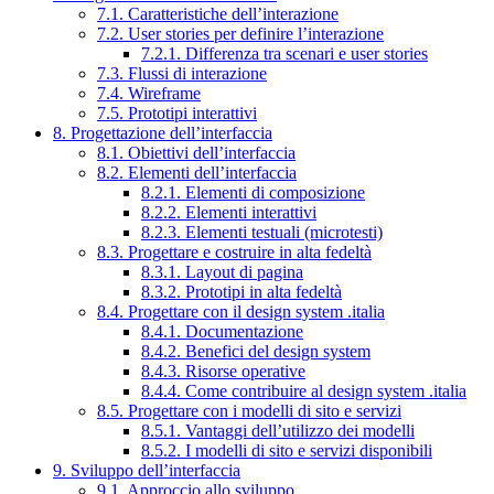
7.1. Caratteristiche dell’interazione
7.2. User stories per definire l’interazione
7.2.1. Differenza tra scenari e user stories
7.3. Flussi di interazione
7.4. Wireframe
7.5. Prototipi interattivi
8. Progettazione dell’interfaccia
8.1. Obiettivi dell’interfaccia
8.2. Elementi dell’interfaccia
8.2.1. Elementi di composizione
8.2.2. Elementi interattivi
8.2.3. Elementi testuali (microtesti)
8.3. Progettare e costruire in alta fedeltà
8.3.1. Layout di pagina
8.3.2. Prototipi in alta fedeltà
8.4. Progettare con il design system .italia
8.4.1. Documentazione
8.4.2. Benefici del design system
8.4.3. Risorse operative
8.4.4. Come contribuire al design system .italia
8.5. Progettare con i modelli di sito e servizi
8.5.1. Vantaggi dell’utilizzo dei modelli
8.5.2. I modelli di sito e servizi disponibili
9. Sviluppo dell’interfaccia
9.1. Approccio allo sviluppo