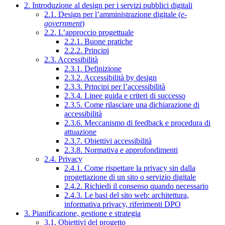
2. Introduzione al design per i servizi pubblici digitali
2.1. Design per l’amministrazione digitale (
e-
government
)
2.2. L’approccio progettuale
2.2.1. Buone pratiche
2.2.2. Principi
2.3. Accessibilità
2.3.1. Definizione
2.3.2. Accessibilità by design
2.3.3. Principi per l’accessibilità
2.3.4. Linee guida e criteri di successo
2.3.5. Come rilasciare una dichiarazione di
accessibilità
2.3.6. Meccanismo di feedback e procedura di
attuazione
2.3.7. Obiettivi accessibilità
2.3.8. Normativa e approfondimenti
2.4. Privacy
2.4.1. Come rispettare la privacy sin dalla
progettazione di un sito o servizio digitale
2.4.2. Richiedi il consenso quando necessario
2.4.3. Le basi del sito web: architettura,
informativa privacy, riferimenti DPO
3. Pianificazione, gestione e strategia
3.1. Obiettivi del progetto