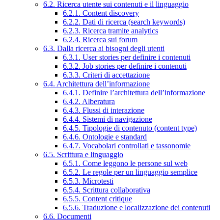
6.2. Ricerca utente sui contenuti e il linguaggio
6.2.1. Content discovery
6.2.2. Dati di ricerca (search keywords)
6.2.3. Ricerca tramite analytics
6.2.4. Ricerca sui forum
6.3. Dalla ricerca ai bisogni degli utenti
6.3.1. User stories per definire i contenuti
6.3.2. Job stories per definire i contenuti
6.3.3. Criteri di accettazione
6.4. Architettura dell’informazione
6.4.1. Definire l’architettura dell’informazione
6.4.2. Alberatura
6.4.3. Flussi di interazione
6.4.4. Sistemi di navigazione
6.4.5. Tipologie di contenuto (content type)
6.4.6. Ontologie e standard
6.4.7. Vocabolari controllati e tassonomie
6.5. Scrittura e linguaggio
6.5.1. Come leggono le persone sul web
6.5.2. Le regole per un linguaggio semplice
6.5.3. Microtesti
6.5.4. Scrittura collaborativa
6.5.5. Content critique
6.5.6. Traduzione e localizzazione dei contenuti
6.6. Documenti