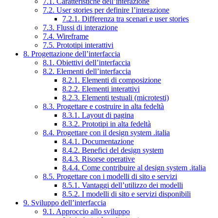
7.1. Caratteristiche dell’interazione
7.2. User stories per definire l’interazione
7.2.1. Differenza tra scenari e user stories
7.3. Flussi di interazione
7.4. Wireframe
7.5. Prototipi interattivi
8. Progettazione dell’interfaccia
8.1. Obiettivi dell’interfaccia
8.2. Elementi dell’interfaccia
8.2.1. Elementi di composizione
8.2.2. Elementi interattivi
8.2.3. Elementi testuali (microtesti)
8.3. Progettare e costruire in alta fedeltà
8.3.1. Layout di pagina
8.3.2. Prototipi in alta fedeltà
8.4. Progettare con il design system .italia
8.4.1. Documentazione
8.4.2. Benefici del design system
8.4.3. Risorse operative
8.4.4. Come contribuire al design system .italia
8.5. Progettare con i modelli di sito e servizi
8.5.1. Vantaggi dell’utilizzo dei modelli
8.5.2. I modelli di sito e servizi disponibili
9. Sviluppo dell’interfaccia
9.1. Approccio allo sviluppo