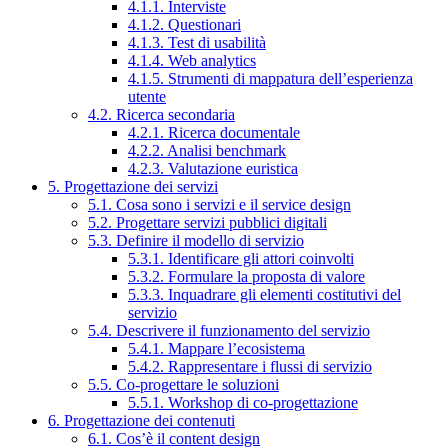
4.1.1. Interviste
4.1.2. Questionari
4.1.3. Test di usabilità
4.1.4. Web analytics
4.1.5. Strumenti di mappatura dell’esperienza
utente
4.2. Ricerca secondaria
4.2.1. Ricerca documentale
4.2.2. Analisi benchmark
4.2.3. Valutazione euristica
5. Progettazione dei servizi
5.1. Cosa sono i servizi e il service design
5.2. Progettare servizi pubblici digitali
5.3. Definire il modello di servizio
5.3.1. Identificare gli attori coinvolti
5.3.2. Formulare la proposta di valore
5.3.3. Inquadrare gli elementi costitutivi del
servizio
5.4. Descrivere il funzionamento del servizio
5.4.1. Mappare l’ecosistema
5.4.2. Rappresentare i flussi di servizio
5.5. Co-progettare le soluzioni
5.5.1. Workshop di co-progettazione
6. Progettazione dei contenuti
6.1. Cos’è il content design