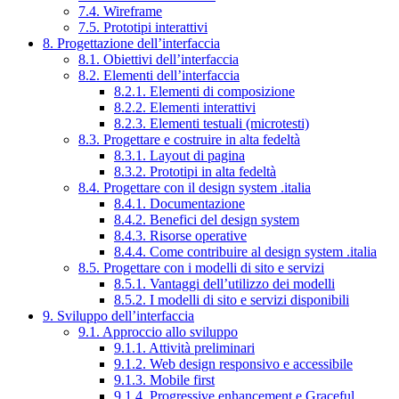
7.4. Wireframe
7.5. Prototipi interattivi
8. Progettazione dell’interfaccia
8.1. Obiettivi dell’interfaccia
8.2. Elementi dell’interfaccia
8.2.1. Elementi di composizione
8.2.2. Elementi interattivi
8.2.3. Elementi testuali (microtesti)
8.3. Progettare e costruire in alta fedeltà
8.3.1. Layout di pagina
8.3.2. Prototipi in alta fedeltà
8.4. Progettare con il design system .italia
8.4.1. Documentazione
8.4.2. Benefici del design system
8.4.3. Risorse operative
8.4.4. Come contribuire al design system .italia
8.5. Progettare con i modelli di sito e servizi
8.5.1. Vantaggi dell’utilizzo dei modelli
8.5.2. I modelli di sito e servizi disponibili
9. Sviluppo dell’interfaccia
9.1. Approccio allo sviluppo
9.1.1. Attività preliminari
9.1.2. Web design responsivo e accessibile
9.1.3. Mobile first
9.1.4. Progressive enhancement e Graceful