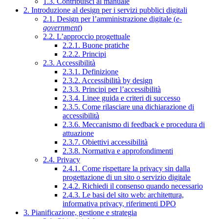
1.3. Contribuisci al manuale
2. Introduzione al design per i servizi pubblici digitali
2.1. Design per l’amministrazione digitale (
e-
government
)
2.2. L’approccio progettuale
2.2.1. Buone pratiche
2.2.2. Principi
2.3. Accessibilità
2.3.1. Definizione
2.3.2. Accessibilità by design
2.3.3. Principi per l’accessibilità
2.3.4. Linee guida e criteri di successo
2.3.5. Come rilasciare una dichiarazione di
accessibilità
2.3.6. Meccanismo di feedback e procedura di
attuazione
2.3.7. Obiettivi accessibilità
2.3.8. Normativa e approfondimenti
2.4. Privacy
2.4.1. Come rispettare la privacy sin dalla
progettazione di un sito o servizio digitale
2.4.2. Richiedi il consenso quando necessario
2.4.3. Le basi del sito web: architettura,
informativa privacy, riferimenti DPO
3. Pianificazione, gestione e strategia