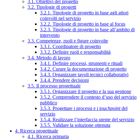
3.1. Obiettivi del progetto
3.2. Tipologie di progetti
3.2.1. Tipologie di progetto in base agli attori
coinvolti nel servizio
3.2.2. Tipologie di progetto in base al focus
3.2.3. Tipologie di progetto in base all’ambito di
intervento
3.3. Competenze, ruoli e figure coinvolte
3.3.1. Coordinatore di progetto
3.3.2. Definire ruoli e responsabilità
3.4. Metodo di lavoro
3.4.1. Definire processi, strumenti e rituali
3.4.2. Curare la documentazione di progetto
3.4.3. Organizzare tavoli tecnici collaborativi
3.4.4. Prendere decisioni
3.5. Il processo progettuale
3.5.1. Organizzare il progetto e la sua gestione
3.5.2. Comprendere il contesto d’uso del servizio
pubblico
3.5.3. Progettare i processi e i
touchpoint
del
servizio
3.5.4. Realizzare l’interfaccia utente del servizio
3.5.5. Validare la soluzione ottenuta
4. Ricerca progettuale
4.1. Ricerca primaria