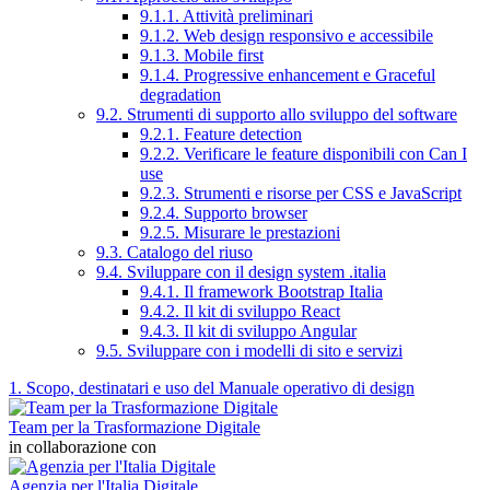
9.1.1. Attività preliminari
9.1.2. Web design responsivo e accessibile
9.1.3. Mobile first
9.1.4. Progressive enhancement e Graceful
degradation
9.2. Strumenti di supporto allo sviluppo del software
9.2.1. Feature detection
9.2.2. Verificare le feature disponibili con Can I
use
9.2.3. Strumenti e risorse per CSS e JavaScript
9.2.4. Supporto browser
9.2.5. Misurare le prestazioni
9.3. Catalogo del riuso
9.4. Sviluppare con il design system .italia
9.4.1. Il framework Bootstrap Italia
9.4.2. Il kit di sviluppo React
9.4.3. Il kit di sviluppo Angular
9.5. Sviluppare con i modelli di sito e servizi
1. Scopo, destinatari e uso del Manuale operativo di design
Team per la Trasformazione Digitale
in collaborazione con
Agenzia per l'Italia Digitale