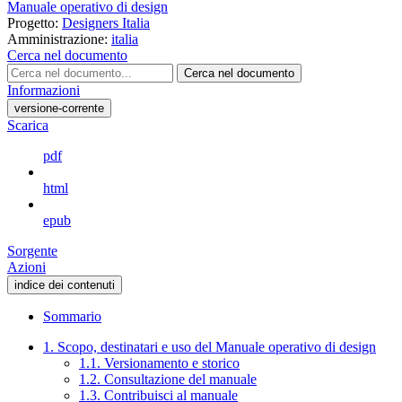
Manuale operativo di design
Progetto:
Designers Italia
Amministrazione:
italia
Cerca nel documento
Cerca nel documento
Informazioni
versione-corrente
Scarica
pdf
html
epub
Sorgente
Azioni
indice dei contenuti
Sommario
1. Scopo, destinatari e uso del Manuale operativo di design
1.1. Versionamento e storico
1.2. Consultazione del manuale
1.3. Contribuisci al manuale