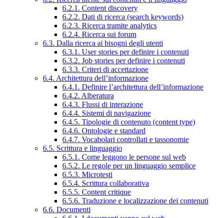
6.2.1. Content discovery
6.2.2. Dati di ricerca (search keywords)
6.2.3. Ricerca tramite analytics
6.2.4. Ricerca sui forum
6.3. Dalla ricerca ai bisogni degli utenti
6.3.1. User stories per definire i contenuti
6.3.2. Job stories per definire i contenuti
6.3.3. Criteri di accettazione
6.4. Architettura dell’informazione
6.4.1. Definire l’architettura dell’informazione
6.4.2. Alberatura
6.4.3. Flussi di interazione
6.4.4. Sistemi di navigazione
6.4.5. Tipologie di contenuto (content type)
6.4.6. Ontologie e standard
6.4.7. Vocabolari controllati e tassonomie
6.5. Scrittura e linguaggio
6.5.1. Come leggono le persone sul web
6.5.2. Le regole per un linguaggio semplice
6.5.3. Microtesti
6.5.4. Scrittura collaborativa
6.5.5. Content critique
6.5.6. Traduzione e localizzazione dei contenuti
6.6. Documenti