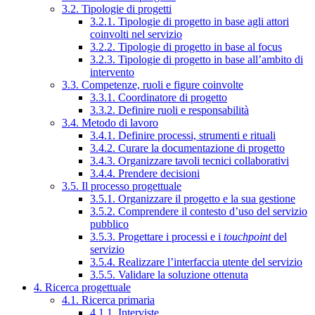
3.2. Tipologie di progetti
3.2.1. Tipologie di progetto in base agli attori
coinvolti nel servizio
3.2.2. Tipologie di progetto in base al focus
3.2.3. Tipologie di progetto in base all’ambito di
intervento
3.3. Competenze, ruoli e figure coinvolte
3.3.1. Coordinatore di progetto
3.3.2. Definire ruoli e responsabilità
3.4. Metodo di lavoro
3.4.1. Definire processi, strumenti e rituali
3.4.2. Curare la documentazione di progetto
3.4.3. Organizzare tavoli tecnici collaborativi
3.4.4. Prendere decisioni
3.5. Il processo progettuale
3.5.1. Organizzare il progetto e la sua gestione
3.5.2. Comprendere il contesto d’uso del servizio
pubblico
3.5.3. Progettare i processi e i
touchpoint
del
servizio
3.5.4. Realizzare l’interfaccia utente del servizio
3.5.5. Validare la soluzione ottenuta
4. Ricerca progettuale
4.1. Ricerca primaria
4.1.1. Interviste