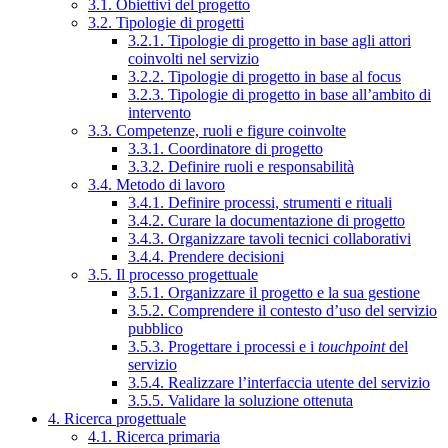
3.1. Obiettivi del progetto
3.2. Tipologie di progetti
3.2.1. Tipologie di progetto in base agli attori
coinvolti nel servizio
3.2.2. Tipologie di progetto in base al focus
3.2.3. Tipologie di progetto in base all’ambito di
intervento
3.3. Competenze, ruoli e figure coinvolte
3.3.1. Coordinatore di progetto
3.3.2. Definire ruoli e responsabilità
3.4. Metodo di lavoro
3.4.1. Definire processi, strumenti e rituali
3.4.2. Curare la documentazione di progetto
3.4.3. Organizzare tavoli tecnici collaborativi
3.4.4. Prendere decisioni
3.5. Il processo progettuale
3.5.1. Organizzare il progetto e la sua gestione
3.5.2. Comprendere il contesto d’uso del servizio
pubblico
3.5.3. Progettare i processi e i
touchpoint
del
servizio
3.5.4. Realizzare l’interfaccia utente del servizio
3.5.5. Validare la soluzione ottenuta
4. Ricerca progettuale
4.1. Ricerca primaria