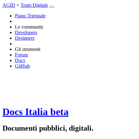
AGID
+
Team Digitale
Piano Triennale
Le community
Developers
Designers
Gli strumenti
Forum
Docs
GitHub
Docs Italia
beta
Documenti pubblici, digitali.