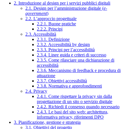
2. Introduzione al design per i servizi pubblici digitali
2.1. Design per l’amministrazione digitale (
e-
government
)
2.2. L’approccio progettuale
2.2.1. Buone pratiche
2.2.2. Principi
2.3. Accessibilità
2.3.1. Definizione
2.3.2. Accessibilità by design
2.3.3. Principi per l’accessibilità
2.3.4. Linee guida e criteri di successo
2.3.5. Come rilasciare una dichiarazione di
accessibilità
2.3.6. Meccanismo di feedback e procedura di
attuazione
2.3.7. Obiettivi accessibilità
2.3.8. Normativa e approfondimenti
2.4. Privacy
2.4.1. Come rispettare la privacy sin dalla
progettazione di un sito o servizio digitale
2.4.2. Richiedi il consenso quando necessario
2.4.3. Le basi del sito web: architettura,
informativa privacy, riferimenti DPO
3. Pianificazione, gestione e strategia
3.1. Obiettivi del progetto