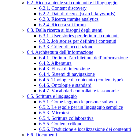
6.2. Ricerca utente sui contenuti e il linguaggio
6.2.1. Content discovery
6.2.2. Dati di ricerca (search keywords)
6.2.3. Ricerca tramite analytics
6.2.4. Ricerca sui forum
6.3. Dalla ricerca ai bisogni degli utenti
6.3.1. User stories per definire i contenuti
6.3.2. Job stories per definire i contenuti
6.3.3. Criteri di accettazione
6.4. Architettura dell’informazione
6.4.1. Definire l’architettura dell’informazione
6.4.2. Alberatura
6.4.3. Flussi di interazione
6.4.4. Sistemi di navigazione
6.4.5. Tipologie di contenuto (content type)
6.4.6. Ontologie e standard
6.4.7. Vocabolari controllati e tassonomie
6.5. Scrittura e linguaggio
6.5.1. Come leggono le persone sul web
6.5.2. Le regole per un linguaggio semplice
6.5.3. Microtesti
6.5.4. Scrittura collaborativa
6.5.5. Content critique
6.5.6. Traduzione e localizzazione dei contenuti
6.6. Documenti