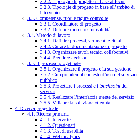
3.2.2. Tipologie di progetto in base al focus
3.2.3. Tipologie di progetto in base all’ambito di
intervento
3.3. Competenze, ruoli e figure coinvolte
3.3.1. Coordinatore di progetto
3.3.2. Definire ruoli e responsabilità
3.4. Metodo di lavoro
3.4.1. Definire processi, strumenti e rituali
3.4.2. Curare la documentazione di progetto
3.4.3. Organizzare tavoli tecnici collaborativi
3.4.4. Prendere decisioni
3.5. Il processo progettuale
3.5.1. Organizzare il progetto e la sua gestione
3.5.2. Comprendere il contesto d’uso del servizio
pubblico
3.5.3. Progettare i processi e i
touchpoint
del
servizio
3.5.4. Realizzare l’interfaccia utente del servizio
3.5.5. Validare la soluzione ottenuta
4. Ricerca progettuale
4.1. Ricerca primaria
4.1.1. Interviste
4.1.2. Questionari
4.1.3. Test di usabilità
4.1.4. Web analytics