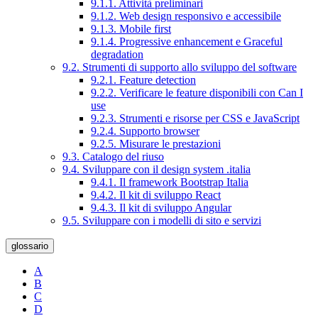
9.1.1. Attività preliminari
9.1.2. Web design responsivo e accessibile
9.1.3. Mobile first
9.1.4. Progressive enhancement e Graceful
degradation
9.2. Strumenti di supporto allo sviluppo del software
9.2.1. Feature detection
9.2.2. Verificare le feature disponibili con Can I
use
9.2.3. Strumenti e risorse per CSS e JavaScript
9.2.4. Supporto browser
9.2.5. Misurare le prestazioni
9.3. Catalogo del riuso
9.4. Sviluppare con il design system .italia
9.4.1. Il framework Bootstrap Italia
9.4.2. Il kit di sviluppo React
9.4.3. Il kit di sviluppo Angular
9.5. Sviluppare con i modelli di sito e servizi
glossario
A
B
C
D