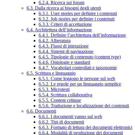
6.2.4. Ricerca sui forum
6.3. Dalla ricerca ai bisogni degli utenti
6.3.1. User stories per definire i contenuti
6.3.2. Job stories per definire i contenuti
6.3.3. Criteri di accettazione
6.4. Architettura dell’informazione
6.4.1. Definire l’architettura dell’informazione
6.4.2. Alberatura
6.4.3. Flussi di interazione
6.4.4. Sistemi di navigazione
6.4.5. Tipologie di contenuto (content type)
6.4.6. Ontologie e standard
6.4.7. Vocabolari controllati e tassonomie
6.5. Scrittura e linguaggio
6.5.1. Come leggono le persone sul web
6.5.2. Le regole per un linguaggio semplice
6.5.3. Microtesti
6.5.4. Scrittura collaborativa
6.5.5. Content critique
6.5.6. Traduzione e localizzazione dei contenuti
6.6. Documenti
6.6.1. I documenti vanno sul web
6.6.2. Tipi di documenti
6.6.3. Formato di lettura dei documenti elettronici
6.6.4. Modalità di produzione dei documenti