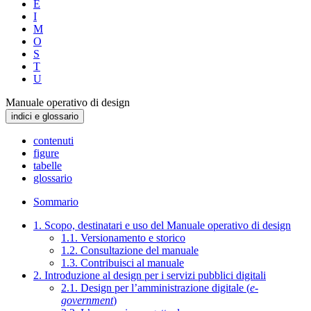
E
I
M
O
S
T
U
Manuale operativo di design
indici e glossario
contenuti
figure
tabelle
glossario
Sommario
1. Scopo, destinatari e uso del Manuale operativo di design
1.1. Versionamento e storico
1.2. Consultazione del manuale
1.3. Contribuisci al manuale
2. Introduzione al design per i servizi pubblici digitali
2.1. Design per l’amministrazione digitale (
e-
government
)