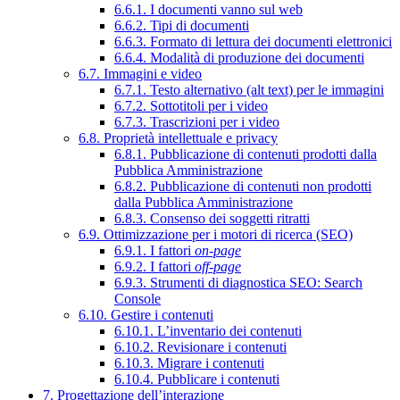
6.6.1. I documenti vanno sul web
6.6.2. Tipi di documenti
6.6.3. Formato di lettura dei documenti elettronici
6.6.4. Modalità di produzione dei documenti
6.7. Immagini e video
6.7.1. Testo alternativo (alt text) per le immagini
6.7.2. Sottotitoli per i video
6.7.3. Trascrizioni per i video
6.8. Proprietà intellettuale e privacy
6.8.1. Pubblicazione di contenuti prodotti dalla
Pubblica Amministrazione
6.8.2. Pubblicazione di contenuti non prodotti
dalla Pubblica Amministrazione
6.8.3. Consenso dei soggetti ritratti
6.9. Ottimizzazione per i motori di ricerca (SEO)
6.9.1. I fattori
on-page
6.9.2. I fattori
off-page
6.9.3. Strumenti di diagnostica SEO: Search
Console
6.10. Gestire i contenuti
6.10.1. L’inventario dei contenuti
6.10.2. Revisionare i contenuti
6.10.3. Migrare i contenuti
6.10.4. Pubblicare i contenuti
7. Progettazione dell’interazione