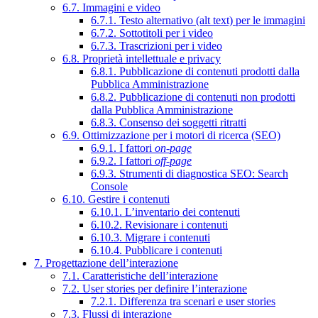
6.7. Immagini e video
6.7.1. Testo alternativo (alt text) per le immagini
6.7.2. Sottotitoli per i video
6.7.3. Trascrizioni per i video
6.8. Proprietà intellettuale e privacy
6.8.1. Pubblicazione di contenuti prodotti dalla
Pubblica Amministrazione
6.8.2. Pubblicazione di contenuti non prodotti
dalla Pubblica Amministrazione
6.8.3. Consenso dei soggetti ritratti
6.9. Ottimizzazione per i motori di ricerca (SEO)
6.9.1. I fattori
on-page
6.9.2. I fattori
off-page
6.9.3. Strumenti di diagnostica SEO: Search
Console
6.10. Gestire i contenuti
6.10.1. L’inventario dei contenuti
6.10.2. Revisionare i contenuti
6.10.3. Migrare i contenuti
6.10.4. Pubblicare i contenuti
7. Progettazione dell’interazione
7.1. Caratteristiche dell’interazione
7.2. User stories per definire l’interazione
7.2.1. Differenza tra scenari e user stories
7.3. Flussi di interazione