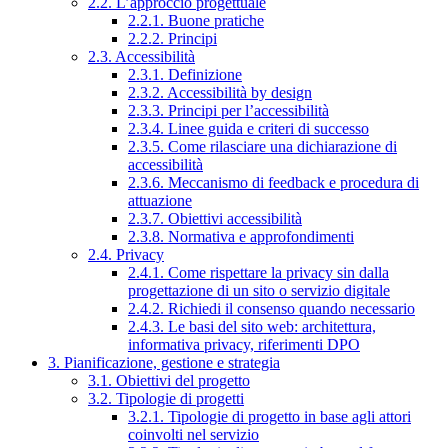
2.2. L’approccio progettuale
2.2.1. Buone pratiche
2.2.2. Principi
2.3. Accessibilità
2.3.1. Definizione
2.3.2. Accessibilità by design
2.3.3. Principi per l’accessibilità
2.3.4. Linee guida e criteri di successo
2.3.5. Come rilasciare una dichiarazione di
accessibilità
2.3.6. Meccanismo di feedback e procedura di
attuazione
2.3.7. Obiettivi accessibilità
2.3.8. Normativa e approfondimenti
2.4. Privacy
2.4.1. Come rispettare la privacy sin dalla
progettazione di un sito o servizio digitale
2.4.2. Richiedi il consenso quando necessario
2.4.3. Le basi del sito web: architettura,
informativa privacy, riferimenti DPO
3. Pianificazione, gestione e strategia
3.1. Obiettivi del progetto
3.2. Tipologie di progetti
3.2.1. Tipologie di progetto in base agli attori
coinvolti nel servizio