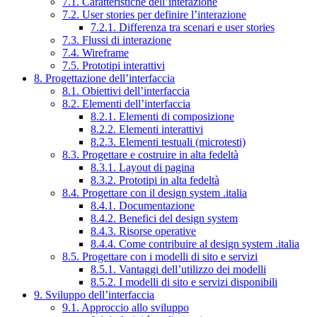
7.1. Caratteristiche dell’interazione
7.2. User stories per definire l’interazione
7.2.1. Differenza tra scenari e user stories
7.3. Flussi di interazione
7.4. Wireframe
7.5. Prototipi interattivi
8. Progettazione dell’interfaccia
8.1. Obiettivi dell’interfaccia
8.2. Elementi dell’interfaccia
8.2.1. Elementi di composizione
8.2.2. Elementi interattivi
8.2.3. Elementi testuali (microtesti)
8.3. Progettare e costruire in alta fedeltà
8.3.1. Layout di pagina
8.3.2. Prototipi in alta fedeltà
8.4. Progettare con il design system .italia
8.4.1. Documentazione
8.4.2. Benefici del design system
8.4.3. Risorse operative
8.4.4. Come contribuire al design system .italia
8.5. Progettare con i modelli di sito e servizi
8.5.1. Vantaggi dell’utilizzo dei modelli
8.5.2. I modelli di sito e servizi disponibili
9. Sviluppo dell’interfaccia
9.1. Approccio allo sviluppo