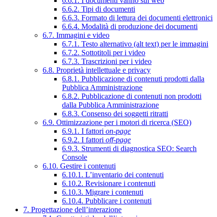
6.6.1. I documenti vanno sul web
6.6.2. Tipi di documenti
6.6.3. Formato di lettura dei documenti elettronici
6.6.4. Modalità di produzione dei documenti
6.7. Immagini e video
6.7.1. Testo alternativo (alt text) per le immagini
6.7.2. Sottotitoli per i video
6.7.3. Trascrizioni per i video
6.8. Proprietà intellettuale e privacy
6.8.1. Pubblicazione di contenuti prodotti dalla
Pubblica Amministrazione
6.8.2. Pubblicazione di contenuti non prodotti
dalla Pubblica Amministrazione
6.8.3. Consenso dei soggetti ritratti
6.9. Ottimizzazione per i motori di ricerca (SEO)
6.9.1. I fattori
on-page
6.9.2. I fattori
off-page
6.9.3. Strumenti di diagnostica SEO: Search
Console
6.10. Gestire i contenuti
6.10.1. L’inventario dei contenuti
6.10.2. Revisionare i contenuti
6.10.3. Migrare i contenuti
6.10.4. Pubblicare i contenuti
7. Progettazione dell’interazione