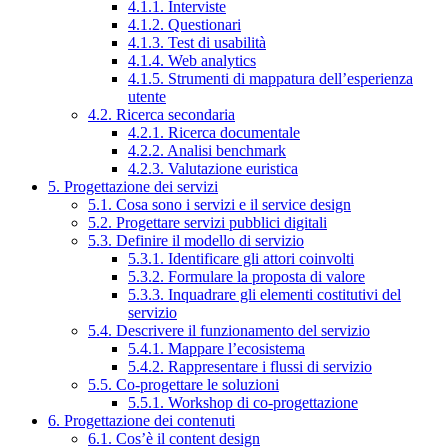
4.1.1. Interviste
4.1.2. Questionari
4.1.3. Test di usabilità
4.1.4. Web analytics
4.1.5. Strumenti di mappatura dell’esperienza
utente
4.2. Ricerca secondaria
4.2.1. Ricerca documentale
4.2.2. Analisi benchmark
4.2.3. Valutazione euristica
5. Progettazione dei servizi
5.1. Cosa sono i servizi e il service design
5.2. Progettare servizi pubblici digitali
5.3. Definire il modello di servizio
5.3.1. Identificare gli attori coinvolti
5.3.2. Formulare la proposta di valore
5.3.3. Inquadrare gli elementi costitutivi del
servizio
5.4. Descrivere il funzionamento del servizio
5.4.1. Mappare l’ecosistema
5.4.2. Rappresentare i flussi di servizio
5.5. Co-progettare le soluzioni
5.5.1. Workshop di co-progettazione
6. Progettazione dei contenuti
6.1. Cos’è il content design