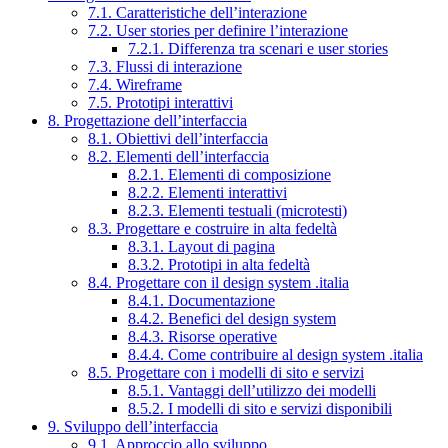
7.1. Caratteristiche dell’interazione
7.2. User stories per definire l’interazione
7.2.1. Differenza tra scenari e user stories
7.3. Flussi di interazione
7.4. Wireframe
7.5. Prototipi interattivi
8. Progettazione dell’interfaccia
8.1. Obiettivi dell’interfaccia
8.2. Elementi dell’interfaccia
8.2.1. Elementi di composizione
8.2.2. Elementi interattivi
8.2.3. Elementi testuali (microtesti)
8.3. Progettare e costruire in alta fedeltà
8.3.1. Layout di pagina
8.3.2. Prototipi in alta fedeltà
8.4. Progettare con il design system .italia
8.4.1. Documentazione
8.4.2. Benefici del design system
8.4.3. Risorse operative
8.4.4. Come contribuire al design system .italia
8.5. Progettare con i modelli di sito e servizi
8.5.1. Vantaggi dell’utilizzo dei modelli
8.5.2. I modelli di sito e servizi disponibili
9. Sviluppo dell’interfaccia
9.1. Approccio allo sviluppo