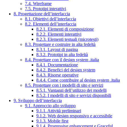
7.4. Wireframe
7.5. Prototipi interattivi
8. Progettazione dell’interfaccia
8.1. Obiettivi dell’interfaccia
8.2. Elementi dell’interfaccia
8.2.1. Elementi di composizione
8.2.2. Elementi interattivi
8.2.3. Elementi testuali (microtesti)
8.3. Progettare e costruire in alta fedeltà
8.3.1. Layout di pagina
8.3.2. Prototipi in alta fedeltà
8.4. Progettare con il design system .italia
8.4.1. Documentazione
8.4.2. Benefici del design system
8.4.3. Risorse operative
8.4.4. Come contribuire al design system .italia
8.5. Progettare con i modelli di sito e servizi
8.5.1. Vantaggi dell’utilizzo dei modelli
8.5.2. I modelli di sito e servizi disponibili
9. Sviluppo dell’interfaccia
9.1. Approccio allo sviluppo
9.1.1. Attività preliminari
9.1.2. Web design responsivo e accessibile
9.1.3. Mobile first
9.1.4. Progressive enhancement e Graceful