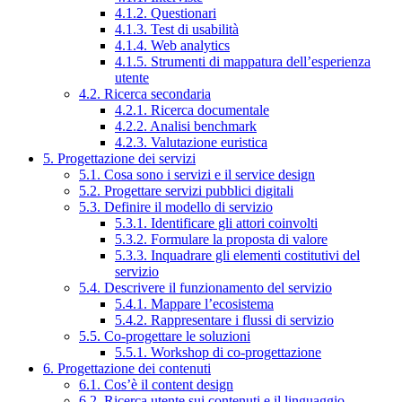
4.1.2. Questionari
4.1.3. Test di usabilità
4.1.4. Web analytics
4.1.5. Strumenti di mappatura dell’esperienza
utente
4.2. Ricerca secondaria
4.2.1. Ricerca documentale
4.2.2. Analisi benchmark
4.2.3. Valutazione euristica
5. Progettazione dei servizi
5.1. Cosa sono i servizi e il service design
5.2. Progettare servizi pubblici digitali
5.3. Definire il modello di servizio
5.3.1. Identificare gli attori coinvolti
5.3.2. Formulare la proposta di valore
5.3.3. Inquadrare gli elementi costitutivi del
servizio
5.4. Descrivere il funzionamento del servizio
5.4.1. Mappare l’ecosistema
5.4.2. Rappresentare i flussi di servizio
5.5. Co-progettare le soluzioni
5.5.1. Workshop di co-progettazione
6. Progettazione dei contenuti
6.1. Cos’è il content design
6.2. Ricerca utente sui contenuti e il linguaggio