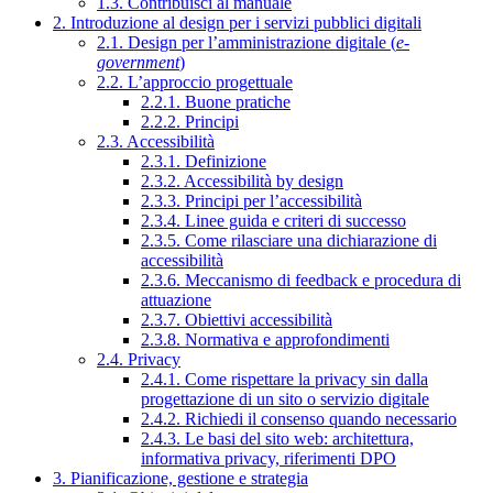
1.3. Contribuisci al manuale
2. Introduzione al design per i servizi pubblici digitali
2.1. Design per l’amministrazione digitale (
e-
government
)
2.2. L’approccio progettuale
2.2.1. Buone pratiche
2.2.2. Principi
2.3. Accessibilità
2.3.1. Definizione
2.3.2. Accessibilità by design
2.3.3. Principi per l’accessibilità
2.3.4. Linee guida e criteri di successo
2.3.5. Come rilasciare una dichiarazione di
accessibilità
2.3.6. Meccanismo di feedback e procedura di
attuazione
2.3.7. Obiettivi accessibilità
2.3.8. Normativa e approfondimenti
2.4. Privacy
2.4.1. Come rispettare la privacy sin dalla
progettazione di un sito o servizio digitale
2.4.2. Richiedi il consenso quando necessario
2.4.3. Le basi del sito web: architettura,
informativa privacy, riferimenti DPO
3. Pianificazione, gestione e strategia