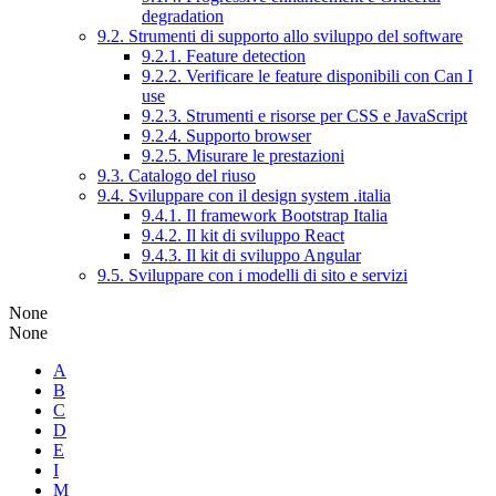
degradation
9.2. Strumenti di supporto allo sviluppo del software
9.2.1. Feature detection
9.2.2. Verificare le feature disponibili con Can I
use
9.2.3. Strumenti e risorse per CSS e JavaScript
9.2.4. Supporto browser
9.2.5. Misurare le prestazioni
9.3. Catalogo del riuso
9.4. Sviluppare con il design system .italia
9.4.1. Il framework Bootstrap Italia
9.4.2. Il kit di sviluppo React
9.4.3. Il kit di sviluppo Angular
9.5. Sviluppare con i modelli di sito e servizi
None
None
A
B
C
D
E
I
M