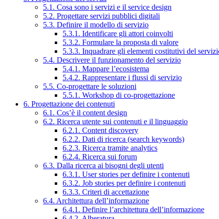
5.1. Cosa sono i servizi e il service design
5.2. Progettare servizi pubblici digitali
5.3. Definire il modello di servizio
5.3.1. Identificare gli attori coinvolti
5.3.2. Formulare la proposta di valore
5.3.3. Inquadrare gli elementi costitutivi del serviz
5.4. Descrivere il funzionamento del servizio
5.4.1. Mappare l’ecosistema
5.4.2. Rappresentare i flussi di servizio
5.5. Co-progettare le soluzioni
5.5.1. Workshop di co-progettazione
6. Progettazione dei contenuti
6.1. Cos’è il content design
6.2. Ricerca utente sui contenuti e il linguaggio
6.2.1. Content discovery
6.2.2. Dati di ricerca (search keywords)
6.2.3. Ricerca tramite analytics
6.2.4. Ricerca sui forum
6.3. Dalla ricerca ai bisogni degli utenti
6.3.1. User stories per definire i contenuti
6.3.2. Job stories per definire i contenuti
6.3.3. Criteri di accettazione
6.4. Architettura dell’informazione
6.4.1. Definire l’architettura dell’informazione
6.4.2. Alberatura