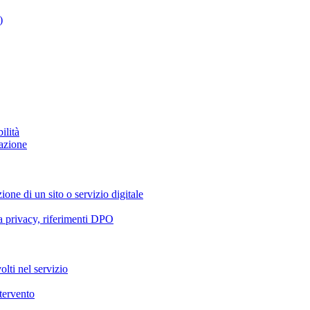
)
ilità
azione
ione di un sito o servizio digitale
va privacy, riferimenti DPO
olti nel servizio
ntervento