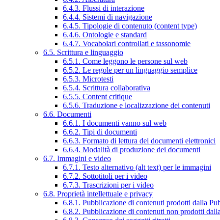
6.4.3. Flussi di interazione
6.4.4. Sistemi di navigazione
6.4.5. Tipologie di contenuto (content type)
6.4.6. Ontologie e standard
6.4.7. Vocabolari controllati e tassonomie
6.5. Scrittura e linguaggio
6.5.1. Come leggono le persone sul web
6.5.2. Le regole per un linguaggio semplice
6.5.3. Microtesti
6.5.4. Scrittura collaborativa
6.5.5. Content critique
6.5.6. Traduzione e localizzazione dei contenuti
6.6. Documenti
6.6.1. I documenti vanno sul web
6.6.2. Tipi di documenti
6.6.3. Formato di lettura dei documenti elettronici
6.6.4. Modalità di produzione dei documenti
6.7. Immagini e video
6.7.1. Testo alternativo (alt text) per le immagini
6.7.2. Sottotitoli per i video
6.7.3. Trascrizioni per i video
6.8. Proprietà intellettuale e privacy
6.8.1. Pubblicazione di contenuti prodotti dalla P
6.8.2. Pubblicazione di contenuti non prodotti dal