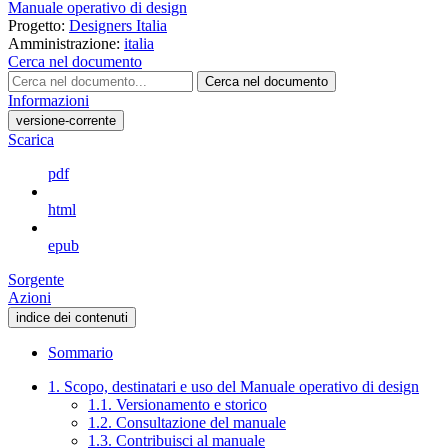
Manuale operativo di design
Progetto:
Designers Italia
Amministrazione:
italia
Cerca nel documento
Cerca nel documento
Informazioni
versione-corrente
Scarica
pdf
html
epub
Sorgente
Azioni
indice dei contenuti
Sommario
1. Scopo, destinatari e uso del Manuale operativo di design
1.1. Versionamento e storico
1.2. Consultazione del manuale
1.3. Contribuisci al manuale