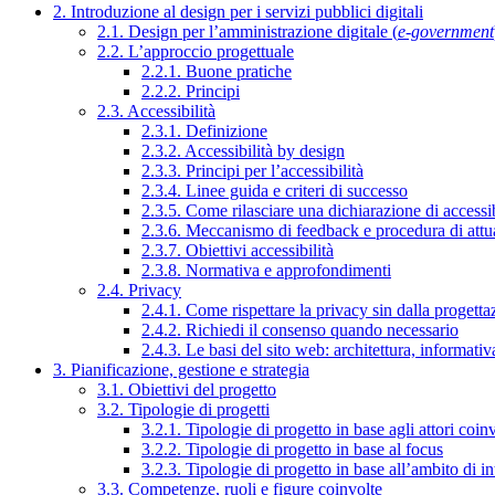
2. Introduzione al design per i servizi pubblici digitali
2.1. Design per l’amministrazione digitale (
e-government
2.2. L’approccio progettuale
2.2.1. Buone pratiche
2.2.2. Principi
2.3. Accessibilità
2.3.1. Definizione
2.3.2. Accessibilità by design
2.3.3. Principi per l’accessibilità
2.3.4. Linee guida e criteri di successo
2.3.5. Come rilasciare una dichiarazione di accessib
2.3.6. Meccanismo di feedback e procedura di attu
2.3.7. Obiettivi accessibilità
2.3.8. Normativa e approfondimenti
2.4. Privacy
2.4.1. Come rispettare la privacy sin dalla progettaz
2.4.2. Richiedi il consenso quando necessario
2.4.3. Le basi del sito web: architettura, informati
3. Pianificazione, gestione e strategia
3.1. Obiettivi del progetto
3.2. Tipologie di progetti
3.2.1. Tipologie di progetto in base agli attori coinv
3.2.2. Tipologie di progetto in base al focus
3.2.3. Tipologie di progetto in base all’ambito di i
3.3. Competenze, ruoli e figure coinvolte