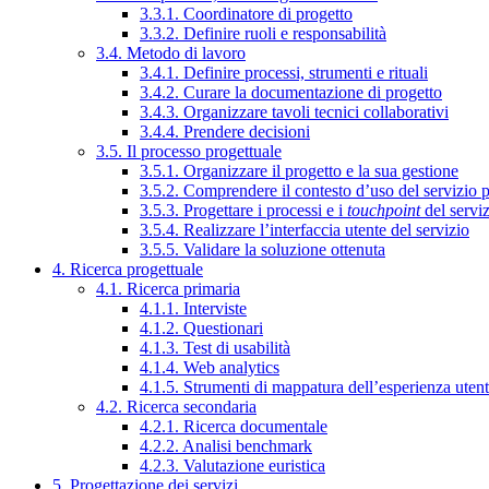
3.3.1. Coordinatore di progetto
3.3.2. Definire ruoli e responsabilità
3.4. Metodo di lavoro
3.4.1. Definire processi, strumenti e rituali
3.4.2. Curare la documentazione di progetto
3.4.3. Organizzare tavoli tecnici collaborativi
3.4.4. Prendere decisioni
3.5. Il processo progettuale
3.5.1. Organizzare il progetto e la sua gestione
3.5.2. Comprendere il contesto d’uso del servizio 
3.5.3. Progettare i processi e i
touchpoint
del servi
3.5.4. Realizzare l’interfaccia utente del servizio
3.5.5. Validare la soluzione ottenuta
4. Ricerca progettuale
4.1. Ricerca primaria
4.1.1. Interviste
4.1.2. Questionari
4.1.3. Test di usabilità
4.1.4. Web analytics
4.1.5. Strumenti di mappatura dell’esperienza uten
4.2. Ricerca secondaria
4.2.1. Ricerca documentale
4.2.2. Analisi benchmark
4.2.3. Valutazione euristica
5. Progettazione dei servizi