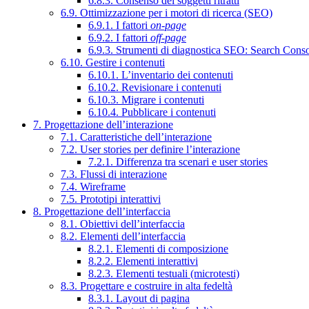
6.8.3. Consenso dei soggetti ritratti
6.9. Ottimizzazione per i motori di ricerca (SEO)
6.9.1. I fattori
on-page
6.9.2. I fattori
off-page
6.9.3. Strumenti di diagnostica SEO: Search Cons
6.10. Gestire i contenuti
6.10.1. L’inventario dei contenuti
6.10.2. Revisionare i contenuti
6.10.3. Migrare i contenuti
6.10.4. Pubblicare i contenuti
7. Progettazione dell’interazione
7.1. Caratteristiche dell’interazione
7.2. User stories per definire l’interazione
7.2.1. Differenza tra scenari e user stories
7.3. Flussi di interazione
7.4. Wireframe
7.5. Prototipi interattivi
8. Progettazione dell’interfaccia
8.1. Obiettivi dell’interfaccia
8.2. Elementi dell’interfaccia
8.2.1. Elementi di composizione
8.2.2. Elementi interattivi
8.2.3. Elementi testuali (microtesti)
8.3. Progettare e costruire in alta fedeltà
8.3.1. Layout di pagina