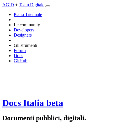
AGID
+
Team Digitale
Piano Triennale
Le community
Developers
Designers
Gli strumenti
Forum
Docs
GitHub
Docs Italia
beta
Documenti pubblici, digitali.