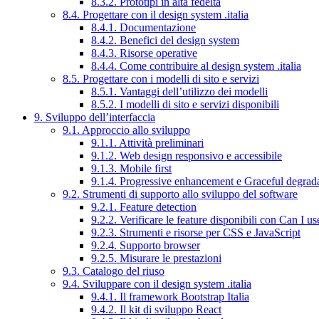
8.3.2. Prototipi in alta fedeltà
8.4. Progettare con il design system .italia
8.4.1. Documentazione
8.4.2. Benefici del design system
8.4.3. Risorse operative
8.4.4. Come contribuire al design system .italia
8.5. Progettare con i modelli di sito e servizi
8.5.1. Vantaggi dell’utilizzo dei modelli
8.5.2. I modelli di sito e servizi disponibili
9. Sviluppo dell’interfaccia
9.1. Approccio allo sviluppo
9.1.1. Attività preliminari
9.1.2. Web design responsivo e accessibile
9.1.3. Mobile first
9.1.4. Progressive enhancement e Graceful degrad
9.2. Strumenti di supporto allo sviluppo del software
9.2.1. Feature detection
9.2.2. Verificare le feature disponibili con Can I us
9.2.3. Strumenti e risorse per CSS e JavaScript
9.2.4. Supporto browser
9.2.5. Misurare le prestazioni
9.3. Catalogo del riuso
9.4. Sviluppare con il design system .italia
9.4.1. Il framework Bootstrap Italia
9.4.2. Il kit di sviluppo React