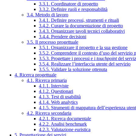
3.3.1. Coordinatore di progetto
3.3.2. Definire ruoli e responsabilità
3.4. Metodo di lavoro
3.4.1. Definire processi, strumenti e rituali
3.4.2. Curare la documentazione di progetto
3.4.3. Organizzare tavoli tecnici collaborativi
3.4.4. Prendere decisioni
3.5. Il processo progettuale
3.5.1. Organizzare il progetto e la sua gestione
3.5.2. Comprendere il contesto d’uso del servizio 
3.5.3. Progettare i processi e i
touchpoint
del servi
3.5.4. Realizzare l’interfaccia utente del servizio
3.5.5. Validare la soluzione ottenuta
4. Ricerca progettuale
4.1. Ricerca primaria
4.1.1. Interviste
4.1.2. Questionari
4.1.3. Test di usabilità
4.1.4. Web analytics
4.1.5. Strumenti di mappatura dell’esperienza uten
4.2. Ricerca secondaria
4.2.1. Ricerca documentale
4.2.2. Analisi benchmark
4.2.3. Valutazione euristica
5. Progettazione dei servizi