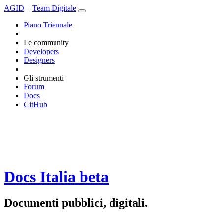
AGID
+
Team Digitale
Piano Triennale
Le community
Developers
Designers
Gli strumenti
Forum
Docs
GitHub
Docs Italia
beta
Documenti pubblici, digitali.