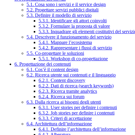
5.1. Cosa sono i servizi e il service design
5.2. Progettare servizi pubblici digitali
5.3. Definire il modello di servizio
5.3.1. Identificare gli attori coinvolti
5.3.2. Formulare la proposta di valore
5.3.3. Inquadrare gli elementi costitutivi del serviz
5.4. Descrivere il funzionamento del servizio
5.4.1. Mappare l’ecosistema
5.4.2. Rappresentare i flussi di servizio
5.5. Co-progettare le soluzioni
5.5.1. Workshop di co-progettazione
6. Progettazione dei contenuti
6.1. Cos’è il content design
6.2. Ricerca utente sui contenuti e il linguaggio
6.2.1. Content discovery
6.2.2. Dati di ricerca (search keywords)
6.2.3. Ricerca tramite analytics
6.2.4. Ricerca sui forum
6.3. Dalla ricerca ai bisogni degli utenti
6.3.1. User stories per definire i contenuti
6.3.2. Job stories per definire i contenuti
6.3.3. Criteri di accettazione
6.4. Architettura dell’informazione
6.4.1. Definire l’architettura dell’informazione
6.4.2. Alberatura