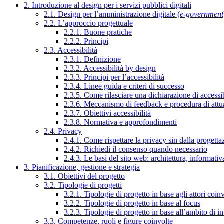
2. Introduzione al design per i servizi pubblici digitali
2.1. Design per l’amministrazione digitale (
e-government
2.2. L’approccio progettuale
2.2.1. Buone pratiche
2.2.2. Principi
2.3. Accessibilità
2.3.1. Definizione
2.3.2. Accessibilità by design
2.3.3. Principi per l’accessibilità
2.3.4. Linee guida e criteri di successo
2.3.5. Come rilasciare una dichiarazione di accessib
2.3.6. Meccanismo di feedback e procedura di attu
2.3.7. Obiettivi accessibilità
2.3.8. Normativa e approfondimenti
2.4. Privacy
2.4.1. Come rispettare la privacy sin dalla progettaz
2.4.2. Richiedi il consenso quando necessario
2.4.3. Le basi del sito web: architettura, informati
3. Pianificazione, gestione e strategia
3.1. Obiettivi del progetto
3.2. Tipologie di progetti
3.2.1. Tipologie di progetto in base agli attori coinv
3.2.2. Tipologie di progetto in base al focus
3.2.3. Tipologie di progetto in base all’ambito di i
3.3. Competenze, ruoli e figure coinvolte