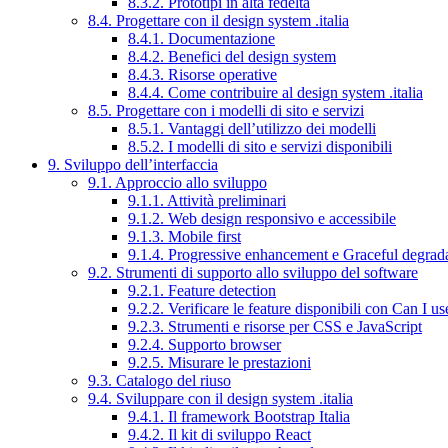
8.3.2. Prototipi in alta fedeltà
8.4. Progettare con il design system .italia
8.4.1. Documentazione
8.4.2. Benefici del design system
8.4.3. Risorse operative
8.4.4. Come contribuire al design system .italia
8.5. Progettare con i modelli di sito e servizi
8.5.1. Vantaggi dell’utilizzo dei modelli
8.5.2. I modelli di sito e servizi disponibili
9. Sviluppo dell’interfaccia
9.1. Approccio allo sviluppo
9.1.1. Attività preliminari
9.1.2. Web design responsivo e accessibile
9.1.3. Mobile first
9.1.4. Progressive enhancement e Graceful degrad
9.2. Strumenti di supporto allo sviluppo del software
9.2.1. Feature detection
9.2.2. Verificare le feature disponibili con Can I us
9.2.3. Strumenti e risorse per CSS e JavaScript
9.2.4. Supporto browser
9.2.5. Misurare le prestazioni
9.3. Catalogo del riuso
9.4. Sviluppare con il design system .italia
9.4.1. Il framework Bootstrap Italia
9.4.2. Il kit di sviluppo React