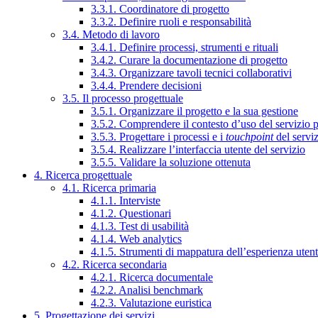
3.3.1. Coordinatore di progetto
3.3.2. Definire ruoli e responsabilità
3.4. Metodo di lavoro
3.4.1. Definire processi, strumenti e rituali
3.4.2. Curare la documentazione di progetto
3.4.3. Organizzare tavoli tecnici collaborativi
3.4.4. Prendere decisioni
3.5. Il processo progettuale
3.5.1. Organizzare il progetto e la sua gestione
3.5.2. Comprendere il contesto d’uso del servizio 
3.5.3. Progettare i processi e i
touchpoint
del servi
3.5.4. Realizzare l’interfaccia utente del servizio
3.5.5. Validare la soluzione ottenuta
4. Ricerca progettuale
4.1. Ricerca primaria
4.1.1. Interviste
4.1.2. Questionari
4.1.3. Test di usabilità
4.1.4. Web analytics
4.1.5. Strumenti di mappatura dell’esperienza uten
4.2. Ricerca secondaria
4.2.1. Ricerca documentale
4.2.2. Analisi benchmark
4.2.3. Valutazione euristica
5. Progettazione dei servizi