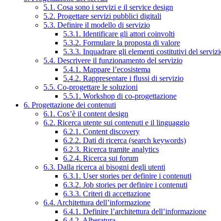
5.1. Cosa sono i servizi e il service design
5.2. Progettare servizi pubblici digitali
5.3. Definire il modello di servizio
5.3.1. Identificare gli attori coinvolti
5.3.2. Formulare la proposta di valore
5.3.3. Inquadrare gli elementi costitutivi del serviz
5.4. Descrivere il funzionamento del servizio
5.4.1. Mappare l’ecosistema
5.4.2. Rappresentare i flussi di servizio
5.5. Co-progettare le soluzioni
5.5.1. Workshop di co-progettazione
6. Progettazione dei contenuti
6.1. Cos’è il content design
6.2. Ricerca utente sui contenuti e il linguaggio
6.2.1. Content discovery
6.2.2. Dati di ricerca (search keywords)
6.2.3. Ricerca tramite analytics
6.2.4. Ricerca sui forum
6.3. Dalla ricerca ai bisogni degli utenti
6.3.1. User stories per definire i contenuti
6.3.2. Job stories per definire i contenuti
6.3.3. Criteri di accettazione
6.4. Architettura dell’informazione
6.4.1. Definire l’architettura dell’informazione
6.4.2. Alberatura