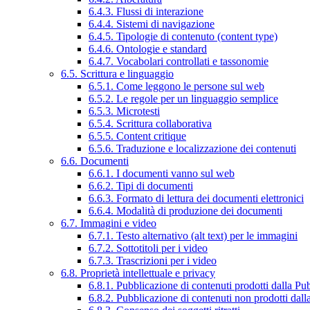
6.4.3. Flussi di interazione
6.4.4. Sistemi di navigazione
6.4.5. Tipologie di contenuto (content type)
6.4.6. Ontologie e standard
6.4.7. Vocabolari controllati e tassonomie
6.5. Scrittura e linguaggio
6.5.1. Come leggono le persone sul web
6.5.2. Le regole per un linguaggio semplice
6.5.3. Microtesti
6.5.4. Scrittura collaborativa
6.5.5. Content critique
6.5.6. Traduzione e localizzazione dei contenuti
6.6. Documenti
6.6.1. I documenti vanno sul web
6.6.2. Tipi di documenti
6.6.3. Formato di lettura dei documenti elettronici
6.6.4. Modalità di produzione dei documenti
6.7. Immagini e video
6.7.1. Testo alternativo (alt text) per le immagini
6.7.2. Sottotitoli per i video
6.7.3. Trascrizioni per i video
6.8. Proprietà intellettuale e privacy
6.8.1. Pubblicazione di contenuti prodotti dalla P
6.8.2. Pubblicazione di contenuti non prodotti dal