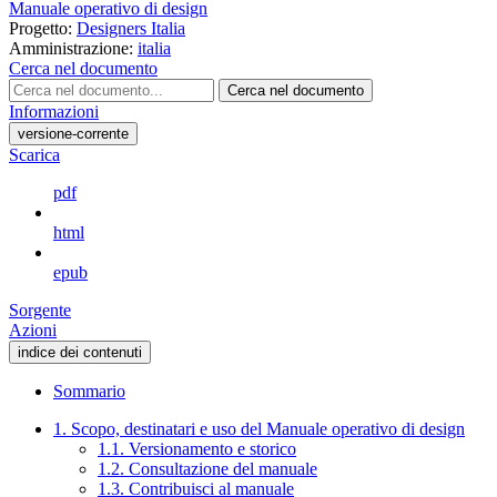
Manuale operativo di design
Progetto:
Designers Italia
Amministrazione:
italia
Cerca nel documento
Cerca nel documento
Informazioni
versione-corrente
Scarica
pdf
html
epub
Sorgente
Azioni
indice dei contenuti
Sommario
1. Scopo, destinatari e uso del Manuale operativo di design
1.1. Versionamento e storico
1.2. Consultazione del manuale
1.3. Contribuisci al manuale