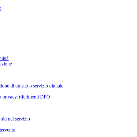
)
ilità
azione
ione di un sito o servizio digitale
va privacy, riferimenti DPO
olti nel servizio
ntervento