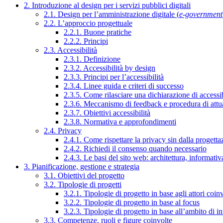
2. Introduzione al design per i servizi pubblici digitali
2.1. Design per l’amministrazione digitale (
e-government
2.2. L’approccio progettuale
2.2.1. Buone pratiche
2.2.2. Principi
2.3. Accessibilità
2.3.1. Definizione
2.3.2. Accessibilità by design
2.3.3. Principi per l’accessibilità
2.3.4. Linee guida e criteri di successo
2.3.5. Come rilasciare una dichiarazione di accessib
2.3.6. Meccanismo di feedback e procedura di attu
2.3.7. Obiettivi accessibilità
2.3.8. Normativa e approfondimenti
2.4. Privacy
2.4.1. Come rispettare la privacy sin dalla progettaz
2.4.2. Richiedi il consenso quando necessario
2.4.3. Le basi del sito web: architettura, informati
3. Pianificazione, gestione e strategia
3.1. Obiettivi del progetto
3.2. Tipologie di progetti
3.2.1. Tipologie di progetto in base agli attori coinv
3.2.2. Tipologie di progetto in base al focus
3.2.3. Tipologie di progetto in base all’ambito di i
3.3. Competenze, ruoli e figure coinvolte