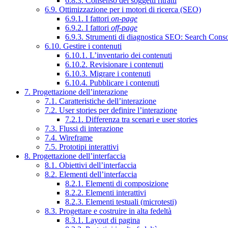
6.8.3. Consenso dei soggetti ritratti
6.9. Ottimizzazione per i motori di ricerca (SEO)
6.9.1. I fattori
on-page
6.9.2. I fattori
off-page
6.9.3. Strumenti di diagnostica SEO: Search Cons
6.10. Gestire i contenuti
6.10.1. L’inventario dei contenuti
6.10.2. Revisionare i contenuti
6.10.3. Migrare i contenuti
6.10.4. Pubblicare i contenuti
7. Progettazione dell’interazione
7.1. Caratteristiche dell’interazione
7.2. User stories per definire l’interazione
7.2.1. Differenza tra scenari e user stories
7.3. Flussi di interazione
7.4. Wireframe
7.5. Prototipi interattivi
8. Progettazione dell’interfaccia
8.1. Obiettivi dell’interfaccia
8.2. Elementi dell’interfaccia
8.2.1. Elementi di composizione
8.2.2. Elementi interattivi
8.2.3. Elementi testuali (microtesti)
8.3. Progettare e costruire in alta fedeltà
8.3.1. Layout di pagina