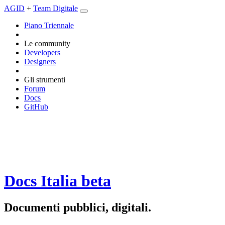
AGID
+
Team Digitale
Piano Triennale
Le community
Developers
Designers
Gli strumenti
Forum
Docs
GitHub
Docs Italia
beta
Documenti pubblici, digitali.