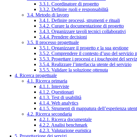
3.3.1. Coordinatore di progetto
3.3.2. Definire ruoli e responsabilità
3.4. Metodo di lavoro
3.4.1. Definire processi, strumenti e rituali
3.4.2. Curare la documentazione di progetto
3.4.3. Organizzare tavoli tecnici collaborativi
3.4.4. Prendere decisioni
3.5. Il processo progettuale
3.5.1. Organizzare il progetto e la sua gestione
3.5.2. Comprendere il contesto d’uso del servizio 
3.5.3. Progettare i processi e i
touchpoint
del servi
3.5.4. Realizzare l’interfaccia utente del servizio
3.5.5. Validare la soluzione ottenuta
4. Ricerca progettuale
4.1. Ricerca primaria
4.1.1. Interviste
4.1.2. Questionari
4.1.3. Test di usabilità
4.1.4. Web analytics
4.1.5. Strumenti di mappatura dell’esperienza uten
4.2. Ricerca secondaria
4.2.1. Ricerca documentale
4.2.2. Analisi benchmark
4.2.3. Valutazione euristica
5. Progettazione dei servizi