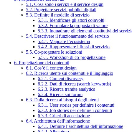
5.1. Cosa sono i servizi e il service design
5.2. Progettare servizi pubblici digitali
5.3. Definire il modello di servizio
5.3.1. Identificare gli attori coinvolti
5.3.2. Formulare la proposta di valore
5.3.3. Inquadrare gli elementi costitutivi del serviz
5.4. Descrivere il funzionamento del servizio
5.4.1. Mappare l’ecosistema
5.4.2. Rappresentare i flussi di servizio
5.5. Co-progettare le soluzioni
5.5.1. Workshop di co-progettazione
6. Progettazione dei contenuti
6.1. Cos’è il content design
6.2. Ricerca utente sui contenuti e il linguaggio
6.2.1. Content discovery
6.2.2. Dati di ricerca (search keywords)
6.2.3. Ricerca tramite analytics
6.2.4. Ricerca sui forum
6.3. Dalla ricerca ai bisogni degli utenti
6.3.1. User stories per definire i contenuti
6.3.2. Job stories per definire i contenuti
6.3.3. Criteri di accettazione
6.4. Architettura dell’informazione
6.4.1. Definire l’architettura dell’informazione
6.4.2. Alberatura