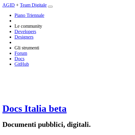
AGID
+
Team Digitale
Piano Triennale
Le community
Developers
Designers
Gli strumenti
Forum
Docs
GitHub
Docs Italia
beta
Documenti pubblici, digitali.