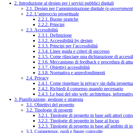
2. Introduzione al design per i servizi pubblici digitali
2.1. Design per l’amministrazione digitale (
e-government
2.2. L’approccio progettuale
2.2.1. Buone pratiche
2.2.2. Principi
2.3. Accessibilità
2.3.1. Definizione
2.3.2. Accessibilità by design
2.3.3. Principi per l’accessibilità
2.3.4. Linee guida e criteri di successo
2.3.5. Come rilasciare una dichiarazione di accessib
2.3.6. Meccanismo di feedback e procedura di attu
2.3.7. Obiettivi accessibilità
2.3.8. Normativa e approfondimenti
2.4. Privacy
2.4.1. Come rispettare la privacy sin dalla progettaz
2.4.2. Richiedi il consenso quando necessario
2.4.3. Le basi del sito web: architettura, informati
3. Pianificazione, gestione e strategia
3.1. Obiettivi del progetto
3.2. Tipologie di progetti
3.2.1. Tipologie di progetto in base agli attori coinv
3.2.2. Tipologie di progetto in base al focus
3.2.3. Tipologie di progetto in base all’ambito di i
3.3. Competenze, ruoli e figure coinvolte