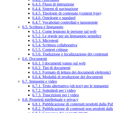
6.4.3. Flussi di interazione
6.4.4. Sistemi di navigazione
6.4.5. Tipologie di contenuto (content type)
6.4.6. Ontologie e standard
6.4.7. Vocabolari controllati e tassonomie
6.5. Scrittura e linguaggio
6.5.1. Come leggono le persone sul web
6.5.2. Le regole per un linguaggio semplice
6.5.3. Microtesti
6.5.4. Scrittura collaborativa
6.5.5. Content critique
6.5.6. Traduzione e localizzazione dei contenuti
6.6. Documenti
6.6.1. I documenti vanno sul web
6.6.2. Tipi di documenti
6.6.3. Formato di lettura dei documenti elettronici
6.6.4. Modalità di produzione dei documenti
6.7. Immagini e video
6.7.1. Testo alternativo (alt text) per le immagini
6.7.2. Sottotitoli per i video
6.7.3. Trascrizioni per i video
6.8. Proprietà intellettuale e privacy
6.8.1. Pubblicazione di contenuti prodotti dalla P
6.8.2. Pubblicazione di contenuti non prodotti dal