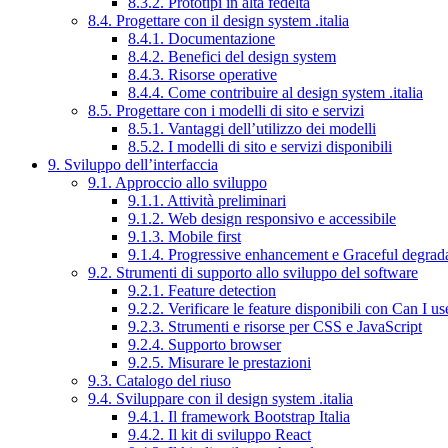
8.3.2. Prototipi in alta fedeltà
8.4. Progettare con il design system .italia
8.4.1. Documentazione
8.4.2. Benefici del design system
8.4.3. Risorse operative
8.4.4. Come contribuire al design system .italia
8.5. Progettare con i modelli di sito e servizi
8.5.1. Vantaggi dell’utilizzo dei modelli
8.5.2. I modelli di sito e servizi disponibili
9. Sviluppo dell’interfaccia
9.1. Approccio allo sviluppo
9.1.1. Attività preliminari
9.1.2. Web design responsivo e accessibile
9.1.3. Mobile first
9.1.4. Progressive enhancement e Graceful degrad
9.2. Strumenti di supporto allo sviluppo del software
9.2.1. Feature detection
9.2.2. Verificare le feature disponibili con Can I us
9.2.3. Strumenti e risorse per CSS e JavaScript
9.2.4. Supporto browser
9.2.5. Misurare le prestazioni
9.3. Catalogo del riuso
9.4. Sviluppare con il design system .italia
9.4.1. Il framework Bootstrap Italia
9.4.2. Il kit di sviluppo React