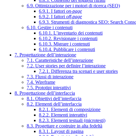
6.8.3. Consenso dei soggetti ritratti
6.9. Ottimizzazione per i motori di ricerca (SEO)
6.9.1. I fattori
on-page
6.9.2. I fattori
off-page
6.9.3. Strumenti di diagnostica SEO: Search Cons
6.10. Gestire i contenuti
6.10.1. L’inventario dei contenuti
6.10.2. Revisionare i contenuti
6.10.3. Migrare i contenuti
6.10.4. Pubblicare i contenuti
7. Progettazione dell’interazione
7.1. Caratteristiche dell’interazione
7.2. User stories per definire l’interazione
7.2.1. Differenza tra scenari e user stories
7.3. Flussi di interazione
7.4. Wireframe
7.5. Prototipi interattivi
8. Progettazione dell’interfaccia
8.1. Obiettivi dell’interfaccia
8.2. Elementi dell’interfaccia
8.2.1. Elementi di composizione
8.2.2. Elementi interattivi
8.2.3. Elementi testuali (microtesti)
8.3. Progettare e costruire in alta fedeltà
8.3.1. Layout di pagina