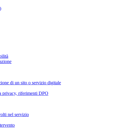
)
ilità
azione
ione di un sito o servizio digitale
va privacy, riferimenti DPO
olti nel servizio
ntervento