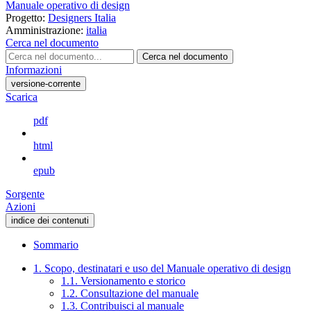
Manuale operativo di design
Progetto:
Designers Italia
Amministrazione:
italia
Cerca nel documento
Cerca nel documento
Informazioni
versione-corrente
Scarica
pdf
html
epub
Sorgente
Azioni
indice dei contenuti
Sommario
1. Scopo, destinatari e uso del Manuale operativo di design
1.1. Versionamento e storico
1.2. Consultazione del manuale
1.3. Contribuisci al manuale