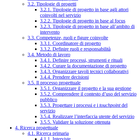
3.2. Tipologie di progetti
3.2.1. Tipologie di progetto in base agli attori
coinvolti nel servizio
3.2.2. Tipologie di progetto in base al focus
3.2.3. Tipologie di progetto in base all’ambito di
intervento
3.3. Competenze, ruoli e figure coinvolte
3.3.1. Coordinatore di progetto
3.3.2. Definire ruoli e responsabilità
3.4. Metodo di lavoro
3.4.1. Definire processi, strumenti e rituali
3.4.2. Curare la documentazione di progetto
3.4.3. Organizzare tavoli tecnici collaborativi
3.4.4. Prendere decisioni
3.5. Il processo progettuale
3.5.1. Organizzare il progetto e la sua gestione
3.5.2. Comprendere il contesto d’uso del servizio
pubblico
3.5.3. Progettare i processi e i
touchpoint
del
servizio
3.5.4. Realizzare l’interfaccia utente del servizio
3.5.5. Validare la soluzione ottenuta
4. Ricerca progettuale
4.1. Ricerca primaria
4.1.1. Interviste