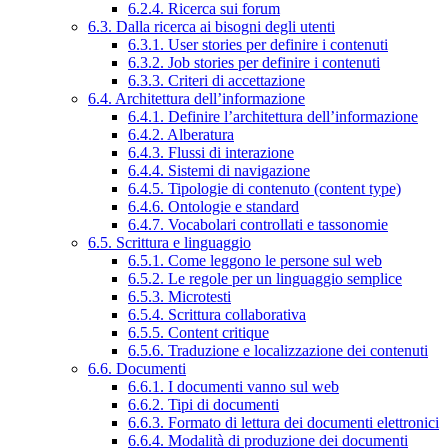
6.2.4. Ricerca sui forum
6.3. Dalla ricerca ai bisogni degli utenti
6.3.1. User stories per definire i contenuti
6.3.2. Job stories per definire i contenuti
6.3.3. Criteri di accettazione
6.4. Architettura dell’informazione
6.4.1. Definire l’architettura dell’informazione
6.4.2. Alberatura
6.4.3. Flussi di interazione
6.4.4. Sistemi di navigazione
6.4.5. Tipologie di contenuto (content type)
6.4.6. Ontologie e standard
6.4.7. Vocabolari controllati e tassonomie
6.5. Scrittura e linguaggio
6.5.1. Come leggono le persone sul web
6.5.2. Le regole per un linguaggio semplice
6.5.3. Microtesti
6.5.4. Scrittura collaborativa
6.5.5. Content critique
6.5.6. Traduzione e localizzazione dei contenuti
6.6. Documenti
6.6.1. I documenti vanno sul web
6.6.2. Tipi di documenti
6.6.3. Formato di lettura dei documenti elettronici
6.6.4. Modalità di produzione dei documenti