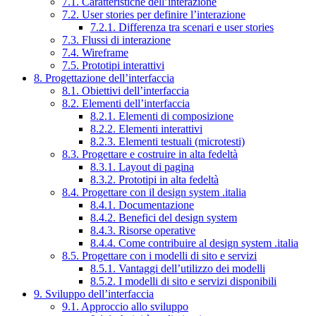
7.1. Caratteristiche dell’interazione
7.2. User stories per definire l’interazione
7.2.1. Differenza tra scenari e user stories
7.3. Flussi di interazione
7.4. Wireframe
7.5. Prototipi interattivi
8. Progettazione dell’interfaccia
8.1. Obiettivi dell’interfaccia
8.2. Elementi dell’interfaccia
8.2.1. Elementi di composizione
8.2.2. Elementi interattivi
8.2.3. Elementi testuali (microtesti)
8.3. Progettare e costruire in alta fedeltà
8.3.1. Layout di pagina
8.3.2. Prototipi in alta fedeltà
8.4. Progettare con il design system .italia
8.4.1. Documentazione
8.4.2. Benefici del design system
8.4.3. Risorse operative
8.4.4. Come contribuire al design system .italia
8.5. Progettare con i modelli di sito e servizi
8.5.1. Vantaggi dell’utilizzo dei modelli
8.5.2. I modelli di sito e servizi disponibili
9. Sviluppo dell’interfaccia
9.1. Approccio allo sviluppo