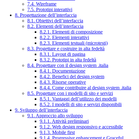
7.4. Wireframe
7.5. Prototipi interattivi
8. Progettazione dell’interfaccia
8.1. Obiettivi dell’interfaccia
8.2. Elementi dell’interfaccia
8.2.1. Elementi di composizione
8.2.2. Elementi interattivi
8.2.3. Elementi testuali (microtesti)
8.3. Progettare e costruire in alta fedeltà
8.3.1. Layout di pagina
8.3.2. Prototipi in alta fedeltà
8.4. Progettare con il design system .italia
8.4.1. Documentazione
8.4.2. Benefici del design system
8.4.3. Risorse operative
8.4.4. Come contribuire al design system .italia
8.5. Progettare con i modelli di sito e servizi
8.5.1. Vantaggi dell’utilizzo dei modelli
8.5.2. I modelli di sito e servizi disponibili
9. Sviluppo dell’interfaccia
9.1. Approccio allo sviluppo
9.1.1. Attività preliminari
9.1.2. Web design responsivo e accessibile
9.1.3. Mobile first
9.1.4. Progressive enhancement e Graceful