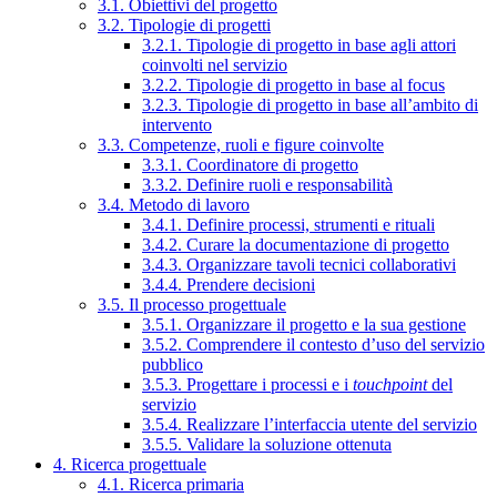
3.1. Obiettivi del progetto
3.2. Tipologie di progetti
3.2.1. Tipologie di progetto in base agli attori
coinvolti nel servizio
3.2.2. Tipologie di progetto in base al focus
3.2.3. Tipologie di progetto in base all’ambito di
intervento
3.3. Competenze, ruoli e figure coinvolte
3.3.1. Coordinatore di progetto
3.3.2. Definire ruoli e responsabilità
3.4. Metodo di lavoro
3.4.1. Definire processi, strumenti e rituali
3.4.2. Curare la documentazione di progetto
3.4.3. Organizzare tavoli tecnici collaborativi
3.4.4. Prendere decisioni
3.5. Il processo progettuale
3.5.1. Organizzare il progetto e la sua gestione
3.5.2. Comprendere il contesto d’uso del servizio
pubblico
3.5.3. Progettare i processi e i
touchpoint
del
servizio
3.5.4. Realizzare l’interfaccia utente del servizio
3.5.5. Validare la soluzione ottenuta
4. Ricerca progettuale
4.1. Ricerca primaria