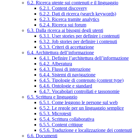
6.2. Ricerca utente sui contenuti e il linguaggio
6.2.1. Content discovery
6.2.2. Dati di ricerca (search keywords)
6.2.3. Ricerca tramite analytics
6.2.4. Ricerca sui forum
6.3. Dalla ricerca ai bisogni degli utenti
6.3.1. User stories per definire i contenuti
6.3.2. Job stories per definire i contenuti
6.3.3. Criteri di accettazione
6.4. Architettura dell’informazione
6.4.1. Definire l’architettura dell’informazione
6.4.2. Alberatura
6.4.3. Flussi di interazione
6.4.4. Sistemi di navigazione
6.4.5. Tipologie di contenuto (content type)
6.4.6. Ontologie e standard
6.4.7. Vocabolari controllati e tassonomie
6.5. Scrittura e linguaggio
6.5.1. Come leggono le persone sul web
6.5.2. Le regole per un linguaggio semplice
6.5.3. Microtesti
6.5.4. Scrittura collaborativa
6.5.5. Content critique
6.5.6. Traduzione e localizzazione dei contenuti
6.6. Documenti