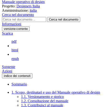
Manuale operativo di design
Progetto:
Designers Italia
Amministrazione:
italia
Cerca nel documento
Cerca nel documento
Informazioni
versione-corrente
Scarica
pdf
html
epub
Sorgente
Azioni
indice dei contenuti
Sommario
1. Scopo, destinatari e uso del Manuale operativo di design
1.1. Versionamento e storico
1.2. Consultazione del manuale
1.3. Contribuisci al manuale