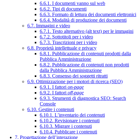
6.6.1. I documenti vanno sul web
6.6.2. Tipi di documenti
6.6.3. Formato di lettura dei documenti elettronici
6.6.4. Modalità di produzione dei documenti
6.7. Immagini e video
6.7.1. Testo alternativo (alt text) per le immagini
6.7.2. Sottotitoli per i video
6.7.3. Trascrizioni per i video
6.8. Proprietà intellettuale e privacy
6.8.1. Pubblicazione di contenuti prodotti dalla
Pubblica Amministrazione
6.8.2. Pubblicazione di contenuti non prodotti
dalla Pubblica Amministrazione
6.8.3. Consenso dei soggetti ritratti
6.9. Ottimizzazione per i motori di ricerca (SEO)
6.9.1. I fattori
on-page
6.9.2. I fattori
off-page
6.9.3. Strumenti di diagnostica SEO: Search
Console
6.10. Gestire i contenuti
6.10.1. L’inventario dei contenuti
6.10.2. Revisionare i contenuti
6.10.3. Migrare i contenuti
6.10.4. Pubblicare i contenuti
7. Progettazione dell’interazione