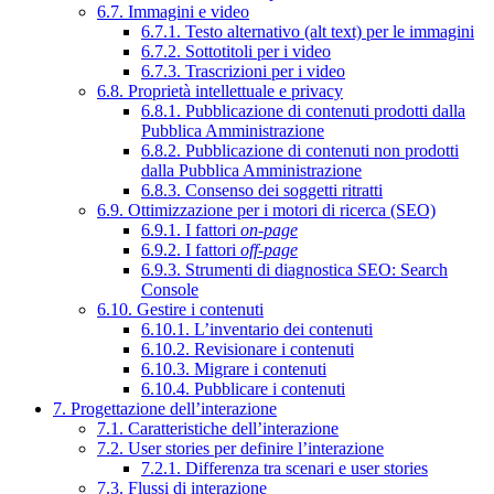
6.7. Immagini e video
6.7.1. Testo alternativo (alt text) per le immagini
6.7.2. Sottotitoli per i video
6.7.3. Trascrizioni per i video
6.8. Proprietà intellettuale e privacy
6.8.1. Pubblicazione di contenuti prodotti dalla
Pubblica Amministrazione
6.8.2. Pubblicazione di contenuti non prodotti
dalla Pubblica Amministrazione
6.8.3. Consenso dei soggetti ritratti
6.9. Ottimizzazione per i motori di ricerca (SEO)
6.9.1. I fattori
on-page
6.9.2. I fattori
off-page
6.9.3. Strumenti di diagnostica SEO: Search
Console
6.10. Gestire i contenuti
6.10.1. L’inventario dei contenuti
6.10.2. Revisionare i contenuti
6.10.3. Migrare i contenuti
6.10.4. Pubblicare i contenuti
7. Progettazione dell’interazione
7.1. Caratteristiche dell’interazione
7.2. User stories per definire l’interazione
7.2.1. Differenza tra scenari e user stories
7.3. Flussi di interazione