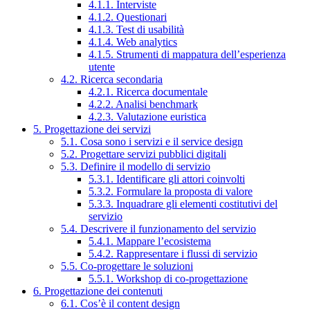
4.1.1. Interviste
4.1.2. Questionari
4.1.3. Test di usabilità
4.1.4. Web analytics
4.1.5. Strumenti di mappatura dell’esperienza
utente
4.2. Ricerca secondaria
4.2.1. Ricerca documentale
4.2.2. Analisi benchmark
4.2.3. Valutazione euristica
5. Progettazione dei servizi
5.1. Cosa sono i servizi e il service design
5.2. Progettare servizi pubblici digitali
5.3. Definire il modello di servizio
5.3.1. Identificare gli attori coinvolti
5.3.2. Formulare la proposta di valore
5.3.3. Inquadrare gli elementi costitutivi del
servizio
5.4. Descrivere il funzionamento del servizio
5.4.1. Mappare l’ecosistema
5.4.2. Rappresentare i flussi di servizio
5.5. Co-progettare le soluzioni
5.5.1. Workshop di co-progettazione
6. Progettazione dei contenuti
6.1. Cos’è il content design