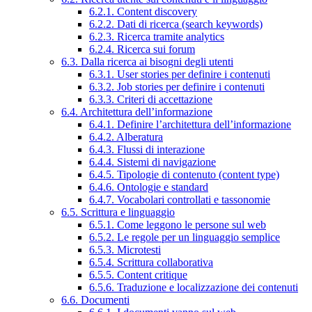
6.2.1. Content discovery
6.2.2. Dati di ricerca (search keywords)
6.2.3. Ricerca tramite analytics
6.2.4. Ricerca sui forum
6.3. Dalla ricerca ai bisogni degli utenti
6.3.1. User stories per definire i contenuti
6.3.2. Job stories per definire i contenuti
6.3.3. Criteri di accettazione
6.4. Architettura dell’informazione
6.4.1. Definire l’architettura dell’informazione
6.4.2. Alberatura
6.4.3. Flussi di interazione
6.4.4. Sistemi di navigazione
6.4.5. Tipologie di contenuto (content type)
6.4.6. Ontologie e standard
6.4.7. Vocabolari controllati e tassonomie
6.5. Scrittura e linguaggio
6.5.1. Come leggono le persone sul web
6.5.2. Le regole per un linguaggio semplice
6.5.3. Microtesti
6.5.4. Scrittura collaborativa
6.5.5. Content critique
6.5.6. Traduzione e localizzazione dei contenuti
6.6. Documenti