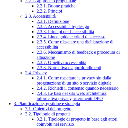
2.2. L’approccio progettuale
2.2.1. Buone pratiche
2.2.2. Principi
2.3. Accessibilità
2.3.1. Definizione
2.3.2. Accessibilità by design
2.3.3. Principi per l’accessibilità
2.3.4. Linee guida e criteri di successo
2.3.5. Come rilasciare una dichiarazione di
accessibilità
2.3.6. Meccanismo di feedback e procedura di
attuazione
2.3.7. Obiettivi accessibilità
2.3.8. Normativa e approfondimenti
2.4. Privacy
2.4.1. Come rispettare la privacy sin dalla
progettazione di un sito o servizio digitale
2.4.2. Richiedi il consenso quando necessario
2.4.3. Le basi del sito web: architettura,
informativa privacy, riferimenti DPO
3. Pianificazione, gestione e strategia
3.1. Obiettivi del progetto
3.2. Tipologie di progetti
3.2.1. Tipologie di progetto in base agli attori
coinvolti nel servizio