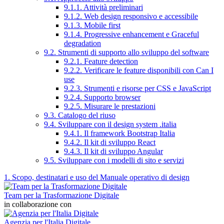
9.1.1. Attività preliminari
9.1.2. Web design responsivo e accessibile
9.1.3. Mobile first
9.1.4. Progressive enhancement e Graceful
degradation
9.2. Strumenti di supporto allo sviluppo del software
9.2.1. Feature detection
9.2.2. Verificare le feature disponibili con Can I
use
9.2.3. Strumenti e risorse per CSS e JavaScript
9.2.4. Supporto browser
9.2.5. Misurare le prestazioni
9.3. Catalogo del riuso
9.4. Sviluppare con il design system .italia
9.4.1. Il framework Bootstrap Italia
9.4.2. Il kit di sviluppo React
9.4.3. Il kit di sviluppo Angular
9.5. Sviluppare con i modelli di sito e servizi
1. Scopo, destinatari e uso del Manuale operativo di design
Team per la Trasformazione Digitale
in collaborazione con
Agenzia per l'Italia Digitale