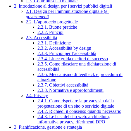
1.3. Contribuisci al manuale
2. Introduzione al design per i servizi pubblici digitali
2.1. Design per l’amministrazione digitale (
e-
government
)
2.2. L’approccio progettuale
2.2.1. Buone pratiche
2.2.2. Principi
2.3. Accessibilità
2.3.1. Definizione
2.3.2. Accessibilità by design
2.3.3. Principi per l’accessibilità
2.3.4. Linee guida e criteri di successo
2.3.5. Come rilasciare una dichiarazione di
accessibilità
2.3.6. Meccanismo di feedback e procedura di
attuazione
2.3.7. Obiettivi accessibilità
2.3.8. Normativa e approfondimenti
2.4. Privacy
2.4.1. Come rispettare la privacy sin dalla
progettazione di un sito o servizio digitale
2.4.2. Richiedi il consenso quando necessario
2.4.3. Le basi del sito web: architettura,
informativa privacy, riferimenti DPO
3. Pianificazione, gestione e strategia