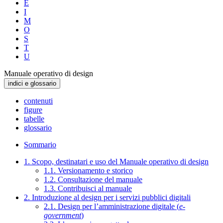
E
I
M
O
S
T
U
Manuale operativo di design
indici e glossario
contenuti
figure
tabelle
glossario
Sommario
1. Scopo, destinatari e uso del Manuale operativo di design
1.1. Versionamento e storico
1.2. Consultazione del manuale
1.3. Contribuisci al manuale
2. Introduzione al design per i servizi pubblici digitali
2.1. Design per l’amministrazione digitale (
e-
government
)