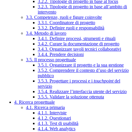
3.2.2. Tipologie di progetto in base al focus
3.2.3. Tipologie di progetto in base all’ambito di
intervento
3.3. Competenze, ruoli e figure coinvolte
3.3.1. Coordinatore di progetto
3.3.2. Definire ruoli e responsabilità
3.4. Metodo di lavoro
3.4.1. Definire processi, strumenti e rituali
3.4.2. Curare la documentazione di progetto
3.4.3. Organizzare tavoli tecnici collaborativi
3.4.4. Prendere decisioni
3.5. Il processo progettuale
3.5.1. Organizzare il progetto e la sua gestione
3.5.2. Comprendere il contesto d’uso del servizio
pubblico
3.5.3. Progettare i processi e i
touchpoint
del
servizio
3.5.4. Realizzare l’interfaccia utente del servizio
3.5.5. Validare la soluzione ottenuta
4. Ricerca progettuale
4.1. Ricerca primaria
4.1.1. Interviste
4.1.2. Questionari
4.1.3. Test di usabilità
4.1.4. Web analytics