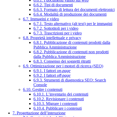
6.6.1. I documenti vanno sul web
6.6.2. Tipi di documenti
6.6.3. Formato di lettura dei documenti elettronici
6.6.4. Modalità di produzione dei documenti
6.7. Immagini e video
6.7.1. Testo alternativo (alt text) per le immagini
6.7.2. Sottotitoli per i video
6.7.3. Trascrizioni per i video
6.8. Proprietà intellettuale e privacy
6.8.1. Pubblicazione di contenuti prodotti dalla
Pubblica Amministrazione
6.8.2. Pubblicazione di contenuti non prodotti
dalla Pubblica Amministrazione
6.8.3. Consenso dei soggetti ritratti
6.9. Ottimizzazione per i motori di ricerca (SEO)
6.9.1. I fattori
on-page
6.9.2. I fattori
off-page
6.9.3. Strumenti di diagnostica SEO: Search
Console
6.10. Gestire i contenuti
6.10.1. L’inventario dei contenuti
6.10.2. Revisionare i contenuti
6.10.3. Migrare i contenuti
6.10.4. Pubblicare i contenuti
7. Progettazione dell’interazione