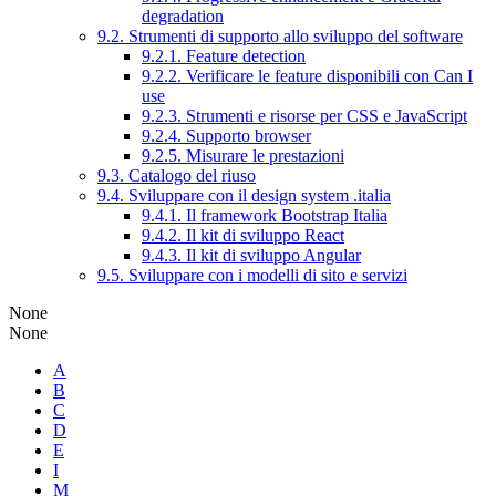
degradation
9.2. Strumenti di supporto allo sviluppo del software
9.2.1. Feature detection
9.2.2. Verificare le feature disponibili con Can I
use
9.2.3. Strumenti e risorse per CSS e JavaScript
9.2.4. Supporto browser
9.2.5. Misurare le prestazioni
9.3. Catalogo del riuso
9.4. Sviluppare con il design system .italia
9.4.1. Il framework Bootstrap Italia
9.4.2. Il kit di sviluppo React
9.4.3. Il kit di sviluppo Angular
9.5. Sviluppare con i modelli di sito e servizi
None
None
A
B
C
D
E
I
M