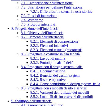
7.1. Caratteristiche dell’interazione
7.2. User stories per definire l’interazione
7.2.1. Differenza tra scenari e user stories
7.3. Flussi di interazione
7.4. Wireframe
7.5. Prototipi interattivi
8. Progettazione dell’interfaccia
8.1. Obiettivi dell’interfaccia
8.2. Elementi dell’interfaccia
8.2.1. Elementi di composizione
8.2.2. Elementi interattivi
8.2.3. Elementi testuali (microtesti)
8.3. Progettare e costruire in alta fedeltà
8.3.1. Layout di pagina
8.3.2. Prototipi in alta fedeltà
8.4. Progettare con il design system .italia
8.4.1. Documentazione
8.4.2. Benefici del design system
8.4.3. Risorse operative
8.4.4. Come contribuire al design system .italia
8.5. Progettare con i modelli di sito e servizi
8.5.1. Vantaggi dell’utilizzo dei modelli
8.5.2. I modelli di sito e servizi disponibili
9. Sviluppo dell’interfaccia
9.1. Approccio allo sviluppo