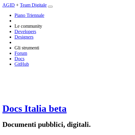
AGID
+
Team Digitale
Piano Triennale
Le community
Developers
Designers
Gli strumenti
Forum
Docs
GitHub
Docs Italia
beta
Documenti pubblici, digitali.