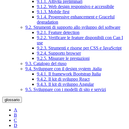
9.1.1. Attività preliminari
9.1.2. Web design responsivo e accessibile
9.1.3. Mobile first
9.1.4. Progressive enhancement e Graceful
degradation
9.2. Strumenti di supporto allo sviluppo del software
9.2.1. Feature detection
9.2.2. Verificare le feature disponibili con Can I
use
9.2.3. Strumenti e risorse per CSS e JavaScript
9.2.4. Supporto browser
9.2.5. Misurare le prestazioni
9.3. Catalogo del riuso
9.4. Sviluppare con il design system .italia
9.4.1. Il framework Bootstrap Italia
9.4.2. Il kit di sviluppo React
9.4.3. Il kit di sviluppo Angular
9.5. Sviluppare con i modelli di sito e servizi
glossario
A
B
C
D