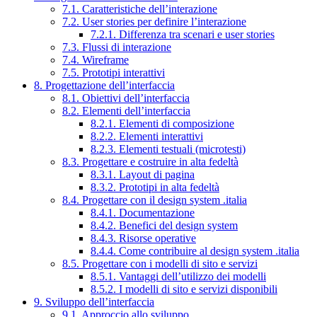
7.1. Caratteristiche dell’interazione
7.2. User stories per definire l’interazione
7.2.1. Differenza tra scenari e user stories
7.3. Flussi di interazione
7.4. Wireframe
7.5. Prototipi interattivi
8. Progettazione dell’interfaccia
8.1. Obiettivi dell’interfaccia
8.2. Elementi dell’interfaccia
8.2.1. Elementi di composizione
8.2.2. Elementi interattivi
8.2.3. Elementi testuali (microtesti)
8.3. Progettare e costruire in alta fedeltà
8.3.1. Layout di pagina
8.3.2. Prototipi in alta fedeltà
8.4. Progettare con il design system .italia
8.4.1. Documentazione
8.4.2. Benefici del design system
8.4.3. Risorse operative
8.4.4. Come contribuire al design system .italia
8.5. Progettare con i modelli di sito e servizi
8.5.1. Vantaggi dell’utilizzo dei modelli
8.5.2. I modelli di sito e servizi disponibili
9. Sviluppo dell’interfaccia
9.1. Approccio allo sviluppo