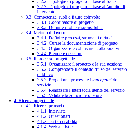
3.2.2. Tipologie di progetto in base al focus
3.2.3. Tipologie di progetto in base all’ambito di
intervento
3.3. Competenze, ruoli e figure coinvolte
3.3.1. Coordinatore di progetto
3.3.2. Definire ruoli e responsabilità
3.4. Metodo di lavoro
3.4.1. Definire processi, strumenti e rituali
3.4.2. Curare la documentazione di progetto
3.4.3. Organizzare tavoli tecnici collaborativi
3.4.4. Prendere decisioni
3.5. Il processo progettuale
3.5.1. Organizzare il progetto e la sua gestione
3.5.2. Comprendere il contesto d’uso del servizio
pubblico
3.5.3. Progettare i processi e i
touchpoint
del
servizio
3.5.4. Realizzare l’interfaccia utente del servizio
3.5.5. Validare la soluzione ottenuta
4. Ricerca progettuale
4.1. Ricerca primaria
4.1.1. Interviste
4.1.2. Questionari
4.1.3. Test di usabilità
4.1.4. Web analytics