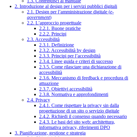
1.3. Contribuisci al manuale
2. Introduzione al design per i servizi pubblici digitali
2.1. Design per l’amministrazione digitale (
e-
government
)
2.2. L’approccio progettuale
2.2.1. Buone pratiche
2.2.2. Principi
2.3. Accessibilità
2.3.1. Definizione
2.3.2. Accessibilità by design
2.3.3. Principi per l’accessibilità
2.3.4. Linee guida e criteri di successo
2.3.5. Come rilasciare una dichiarazione di
accessibilità
2.3.6. Meccanismo di feedback e procedura di
attuazione
2.3.7. Obiettivi accessibilità
2.3.8. Normativa e approfondimenti
2.4. Privacy
2.4.1. Come rispettare la privacy sin dalla
progettazione di un sito o servizio digitale
2.4.2. Richiedi il consenso quando necessario
2.4.3. Le basi del sito web: architettura,
informativa privacy, riferimenti DPO
3. Pianificazione, gestione e strategia