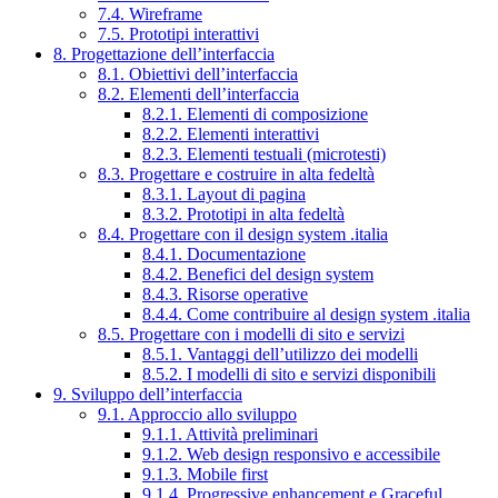
7.4. Wireframe
7.5. Prototipi interattivi
8. Progettazione dell’interfaccia
8.1. Obiettivi dell’interfaccia
8.2. Elementi dell’interfaccia
8.2.1. Elementi di composizione
8.2.2. Elementi interattivi
8.2.3. Elementi testuali (microtesti)
8.3. Progettare e costruire in alta fedeltà
8.3.1. Layout di pagina
8.3.2. Prototipi in alta fedeltà
8.4. Progettare con il design system .italia
8.4.1. Documentazione
8.4.2. Benefici del design system
8.4.3. Risorse operative
8.4.4. Come contribuire al design system .italia
8.5. Progettare con i modelli di sito e servizi
8.5.1. Vantaggi dell’utilizzo dei modelli
8.5.2. I modelli di sito e servizi disponibili
9. Sviluppo dell’interfaccia
9.1. Approccio allo sviluppo
9.1.1. Attività preliminari
9.1.2. Web design responsivo e accessibile
9.1.3. Mobile first
9.1.4. Progressive enhancement e Graceful