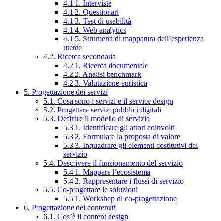
4.1.1. Interviste
4.1.2. Questionari
4.1.3. Test di usabilità
4.1.4. Web analytics
4.1.5. Strumenti di mappatura dell’esperienza
utente
4.2. Ricerca secondaria
4.2.1. Ricerca documentale
4.2.2. Analisi benchmark
4.2.3. Valutazione euristica
5. Progettazione dei servizi
5.1. Cosa sono i servizi e il service design
5.2. Progettare servizi pubblici digitali
5.3. Definire il modello di servizio
5.3.1. Identificare gli attori coinvolti
5.3.2. Formulare la proposta di valore
5.3.3. Inquadrare gli elementi costitutivi del
servizio
5.4. Descrivere il funzionamento del servizio
5.4.1. Mappare l’ecosistema
5.4.2. Rappresentare i flussi di servizio
5.5. Co-progettare le soluzioni
5.5.1. Workshop di co-progettazione
6. Progettazione dei contenuti
6.1. Cos’è il content design