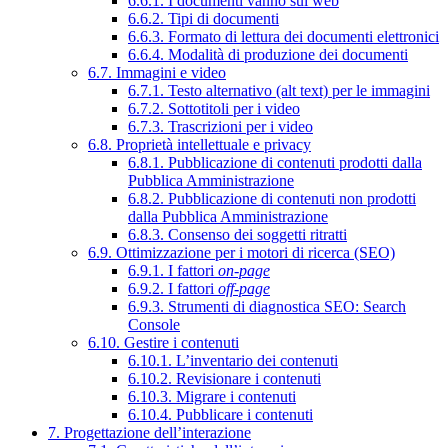
6.6.1. I documenti vanno sul web
6.6.2. Tipi di documenti
6.6.3. Formato di lettura dei documenti elettronici
6.6.4. Modalità di produzione dei documenti
6.7. Immagini e video
6.7.1. Testo alternativo (alt text) per le immagini
6.7.2. Sottotitoli per i video
6.7.3. Trascrizioni per i video
6.8. Proprietà intellettuale e privacy
6.8.1. Pubblicazione di contenuti prodotti dalla
Pubblica Amministrazione
6.8.2. Pubblicazione di contenuti non prodotti
dalla Pubblica Amministrazione
6.8.3. Consenso dei soggetti ritratti
6.9. Ottimizzazione per i motori di ricerca (SEO)
6.9.1. I fattori
on-page
6.9.2. I fattori
off-page
6.9.3. Strumenti di diagnostica SEO: Search
Console
6.10. Gestire i contenuti
6.10.1. L’inventario dei contenuti
6.10.2. Revisionare i contenuti
6.10.3. Migrare i contenuti
6.10.4. Pubblicare i contenuti
7. Progettazione dell’interazione