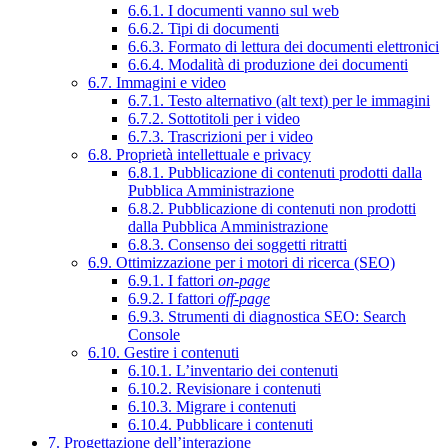
6.6.1. I documenti vanno sul web
6.6.2. Tipi di documenti
6.6.3. Formato di lettura dei documenti elettronici
6.6.4. Modalità di produzione dei documenti
6.7. Immagini e video
6.7.1. Testo alternativo (alt text) per le immagini
6.7.2. Sottotitoli per i video
6.7.3. Trascrizioni per i video
6.8. Proprietà intellettuale e privacy
6.8.1. Pubblicazione di contenuti prodotti dalla
Pubblica Amministrazione
6.8.2. Pubblicazione di contenuti non prodotti
dalla Pubblica Amministrazione
6.8.3. Consenso dei soggetti ritratti
6.9. Ottimizzazione per i motori di ricerca (SEO)
6.9.1. I fattori
on-page
6.9.2. I fattori
off-page
6.9.3. Strumenti di diagnostica SEO: Search
Console
6.10. Gestire i contenuti
6.10.1. L’inventario dei contenuti
6.10.2. Revisionare i contenuti
6.10.3. Migrare i contenuti
6.10.4. Pubblicare i contenuti
7. Progettazione dell’interazione