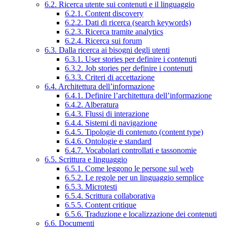
6.2. Ricerca utente sui contenuti e il linguaggio
6.2.1. Content discovery
6.2.2. Dati di ricerca (search keywords)
6.2.3. Ricerca tramite analytics
6.2.4. Ricerca sui forum
6.3. Dalla ricerca ai bisogni degli utenti
6.3.1. User stories per definire i contenuti
6.3.2. Job stories per definire i contenuti
6.3.3. Criteri di accettazione
6.4. Architettura dell’informazione
6.4.1. Definire l’architettura dell’informazione
6.4.2. Alberatura
6.4.3. Flussi di interazione
6.4.4. Sistemi di navigazione
6.4.5. Tipologie di contenuto (content type)
6.4.6. Ontologie e standard
6.4.7. Vocabolari controllati e tassonomie
6.5. Scrittura e linguaggio
6.5.1. Come leggono le persone sul web
6.5.2. Le regole per un linguaggio semplice
6.5.3. Microtesti
6.5.4. Scrittura collaborativa
6.5.5. Content critique
6.5.6. Traduzione e localizzazione dei contenuti
6.6. Documenti