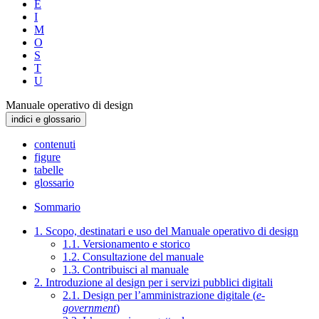
E
I
M
O
S
T
U
Manuale operativo di design
indici e glossario
contenuti
figure
tabelle
glossario
Sommario
1. Scopo, destinatari e uso del Manuale operativo di design
1.1. Versionamento e storico
1.2. Consultazione del manuale
1.3. Contribuisci al manuale
2. Introduzione al design per i servizi pubblici digitali
2.1. Design per l’amministrazione digitale (
e-
government
)