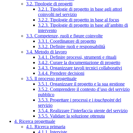
3.2. Tipologie di progetti
3.2.1. Tipologie di progetto in base agli attori
coinvolti nel servizio
3.2.2. Tipologie di progetto in base al focus
3.2.3. Tipologie di progetto in base all’ambito di
intervento
3.3. Competenze, ruoli e figure coinvolte
3.3.1. Coordinatore di progetto
3.3.2. Definire ruoli e responsabilità
3.4. Metodo di lavoro
3.4.1. Definire processi, strumenti e rituali
3.4.2. Curare la documentazione di progetto
3.4.3. Organizzare tavoli tecnici collaborativi
3.4.4. Prendere decisioni
3.5. Il processo progettuale
3.5.1. Organizzare il progetto e la sua gestione
3.5.2. Comprendere il contesto d’uso del servizio
pubblico
3.5.3. Progettare i processi e i
touchpoint
del
servizio
3.5.4. Realizzare l’interfaccia utente del servizio
3.5.5. Validare la soluzione ottenuta
4. Ricerca progettuale
4.1. Ricerca primaria
4.1.1. Interviste