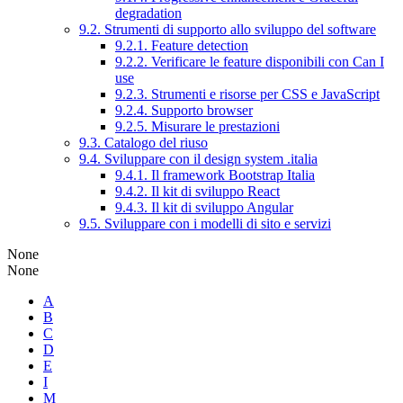
degradation
9.2. Strumenti di supporto allo sviluppo del software
9.2.1. Feature detection
9.2.2. Verificare le feature disponibili con Can I
use
9.2.3. Strumenti e risorse per CSS e JavaScript
9.2.4. Supporto browser
9.2.5. Misurare le prestazioni
9.3. Catalogo del riuso
9.4. Sviluppare con il design system .italia
9.4.1. Il framework Bootstrap Italia
9.4.2. Il kit di sviluppo React
9.4.3. Il kit di sviluppo Angular
9.5. Sviluppare con i modelli di sito e servizi
None
None
A
B
C
D
E
I
M