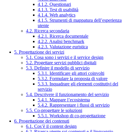
4.1.2. Questionari
4.1.3. Test di usabilità
4.1.4. Web analytics
4.1.5. Strumenti di mappatura dell’esperienza
utente
4.2. Ricerca secondaria
4.2.1. Ricerca documentale
4.2.2. Analisi benchmark
4.2.3. Valutazione euristica
5. Progettazione dei servizi
5.1. Cosa sono i servizi e il service design
5.2. Progettare servizi pubblici digitali
5.3. Definire il modello di servizio
5.3.1. Identificare gli attori coinvolti
5.3.2. Formulare la proposta di valore
5.3.3. Inquadrare gli elementi costitutivi del
servizio
5.4. Descrivere il funzionamento del servizio
5.4.1. Mappare l’ecosistema
5.4.2. Rappresentare i flussi di servizio
5.5. Co-progettare le soluzioni
5.5.1. Workshop di co-progettazione
6. Progettazione dei contenuti
6.1. Cos’è il content design
6.2. Ricerca utente sui contenuti e il linguaggio