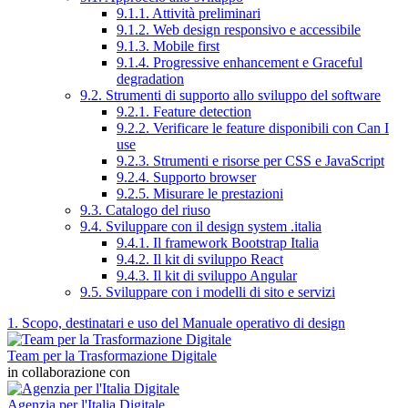
9.1.1. Attività preliminari
9.1.2. Web design responsivo e accessibile
9.1.3. Mobile first
9.1.4. Progressive enhancement e Graceful
degradation
9.2. Strumenti di supporto allo sviluppo del software
9.2.1. Feature detection
9.2.2. Verificare le feature disponibili con Can I
use
9.2.3. Strumenti e risorse per CSS e JavaScript
9.2.4. Supporto browser
9.2.5. Misurare le prestazioni
9.3. Catalogo del riuso
9.4. Sviluppare con il design system .italia
9.4.1. Il framework Bootstrap Italia
9.4.2. Il kit di sviluppo React
9.4.3. Il kit di sviluppo Angular
9.5. Sviluppare con i modelli di sito e servizi
1. Scopo, destinatari e uso del Manuale operativo di design
Team per la Trasformazione Digitale
in collaborazione con
Agenzia per l'Italia Digitale