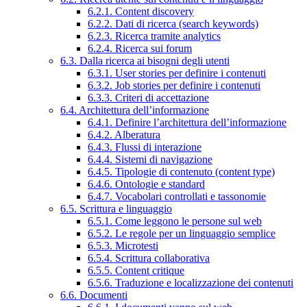
6.2.1. Content discovery
6.2.2. Dati di ricerca (search keywords)
6.2.3. Ricerca tramite analytics
6.2.4. Ricerca sui forum
6.3. Dalla ricerca ai bisogni degli utenti
6.3.1. User stories per definire i contenuti
6.3.2. Job stories per definire i contenuti
6.3.3. Criteri di accettazione
6.4. Architettura dell’informazione
6.4.1. Definire l’architettura dell’informazione
6.4.2. Alberatura
6.4.3. Flussi di interazione
6.4.4. Sistemi di navigazione
6.4.5. Tipologie di contenuto (content type)
6.4.6. Ontologie e standard
6.4.7. Vocabolari controllati e tassonomie
6.5. Scrittura e linguaggio
6.5.1. Come leggono le persone sul web
6.5.2. Le regole per un linguaggio semplice
6.5.3. Microtesti
6.5.4. Scrittura collaborativa
6.5.5. Content critique
6.5.6. Traduzione e localizzazione dei contenuti
6.6. Documenti