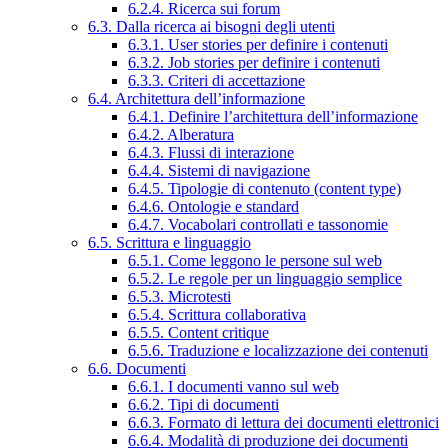
6.2.4. Ricerca sui forum
6.3. Dalla ricerca ai bisogni degli utenti
6.3.1. User stories per definire i contenuti
6.3.2. Job stories per definire i contenuti
6.3.3. Criteri di accettazione
6.4. Architettura dell’informazione
6.4.1. Definire l’architettura dell’informazione
6.4.2. Alberatura
6.4.3. Flussi di interazione
6.4.4. Sistemi di navigazione
6.4.5. Tipologie di contenuto (content type)
6.4.6. Ontologie e standard
6.4.7. Vocabolari controllati e tassonomie
6.5. Scrittura e linguaggio
6.5.1. Come leggono le persone sul web
6.5.2. Le regole per un linguaggio semplice
6.5.3. Microtesti
6.5.4. Scrittura collaborativa
6.5.5. Content critique
6.5.6. Traduzione e localizzazione dei contenuti
6.6. Documenti
6.6.1. I documenti vanno sul web
6.6.2. Tipi di documenti
6.6.3. Formato di lettura dei documenti elettronici
6.6.4. Modalità di produzione dei documenti