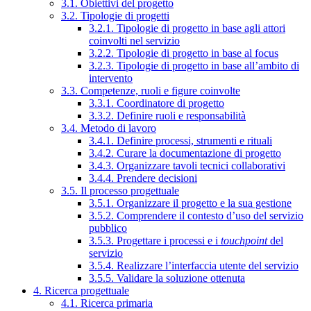
3.1. Obiettivi del progetto
3.2. Tipologie di progetti
3.2.1. Tipologie di progetto in base agli attori
coinvolti nel servizio
3.2.2. Tipologie di progetto in base al focus
3.2.3. Tipologie di progetto in base all’ambito di
intervento
3.3. Competenze, ruoli e figure coinvolte
3.3.1. Coordinatore di progetto
3.3.2. Definire ruoli e responsabilità
3.4. Metodo di lavoro
3.4.1. Definire processi, strumenti e rituali
3.4.2. Curare la documentazione di progetto
3.4.3. Organizzare tavoli tecnici collaborativi
3.4.4. Prendere decisioni
3.5. Il processo progettuale
3.5.1. Organizzare il progetto e la sua gestione
3.5.2. Comprendere il contesto d’uso del servizio
pubblico
3.5.3. Progettare i processi e i
touchpoint
del
servizio
3.5.4. Realizzare l’interfaccia utente del servizio
3.5.5. Validare la soluzione ottenuta
4. Ricerca progettuale
4.1. Ricerca primaria