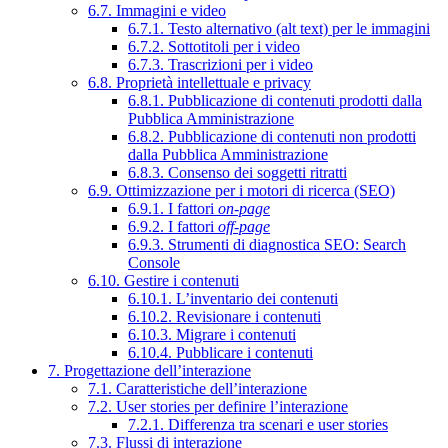
6.7. Immagini e video
6.7.1. Testo alternativo (alt text) per le immagini
6.7.2. Sottotitoli per i video
6.7.3. Trascrizioni per i video
6.8. Proprietà intellettuale e privacy
6.8.1. Pubblicazione di contenuti prodotti dalla
Pubblica Amministrazione
6.8.2. Pubblicazione di contenuti non prodotti
dalla Pubblica Amministrazione
6.8.3. Consenso dei soggetti ritratti
6.9. Ottimizzazione per i motori di ricerca (SEO)
6.9.1. I fattori
on-page
6.9.2. I fattori
off-page
6.9.3. Strumenti di diagnostica SEO: Search
Console
6.10. Gestire i contenuti
6.10.1. L’inventario dei contenuti
6.10.2. Revisionare i contenuti
6.10.3. Migrare i contenuti
6.10.4. Pubblicare i contenuti
7. Progettazione dell’interazione
7.1. Caratteristiche dell’interazione
7.2. User stories per definire l’interazione
7.2.1. Differenza tra scenari e user stories
7.3. Flussi di interazione