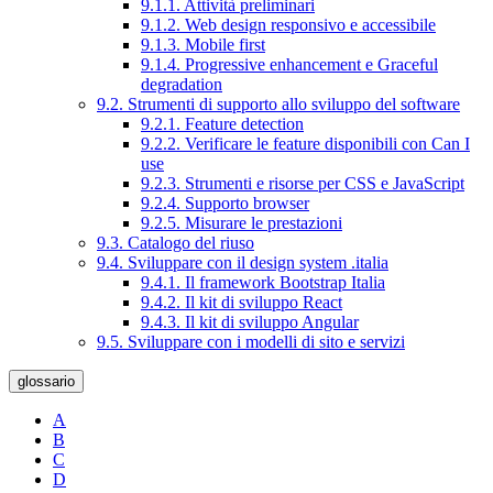
9.1.1. Attività preliminari
9.1.2. Web design responsivo e accessibile
9.1.3. Mobile first
9.1.4. Progressive enhancement e Graceful
degradation
9.2. Strumenti di supporto allo sviluppo del software
9.2.1. Feature detection
9.2.2. Verificare le feature disponibili con Can I
use
9.2.3. Strumenti e risorse per CSS e JavaScript
9.2.4. Supporto browser
9.2.5. Misurare le prestazioni
9.3. Catalogo del riuso
9.4. Sviluppare con il design system .italia
9.4.1. Il framework Bootstrap Italia
9.4.2. Il kit di sviluppo React
9.4.3. Il kit di sviluppo Angular
9.5. Sviluppare con i modelli di sito e servizi
glossario
A
B
C
D