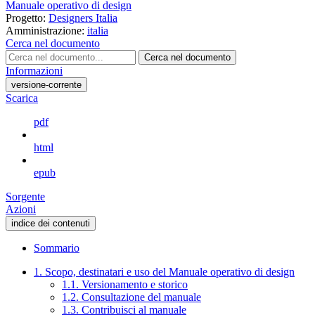
Manuale operativo di design
Progetto:
Designers Italia
Amministrazione:
italia
Cerca nel documento
Cerca nel documento
Informazioni
versione-corrente
Scarica
pdf
html
epub
Sorgente
Azioni
indice dei contenuti
Sommario
1. Scopo, destinatari e uso del Manuale operativo di design
1.1. Versionamento e storico
1.2. Consultazione del manuale
1.3. Contribuisci al manuale