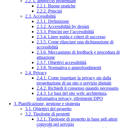
2.2. L’approccio progettuale
2.2.1. Buone pratiche
2.2.2. Principi
2.3. Accessibilità
2.3.1. Definizione
2.3.2. Accessibilità by design
2.3.3. Principi per l’accessibilità
2.3.4. Linee guida e criteri di successo
2.3.5. Come rilasciare una dichiarazione di
accessibilità
2.3.6. Meccanismo di feedback e procedura di
attuazione
2.3.7. Obiettivi accessibilità
2.3.8. Normativa e approfondimenti
2.4. Privacy
2.4.1. Come rispettare la privacy sin dalla
progettazione di un sito o servizio digitale
2.4.2. Richiedi il consenso quando necessario
2.4.3. Le basi del sito web: architettura,
informativa privacy, riferimenti DPO
3. Pianificazione, gestione e strategia
3.1. Obiettivi del progetto
3.2. Tipologie di progetti
3.2.1. Tipologie di progetto in base agli attori
coinvolti nel servizio