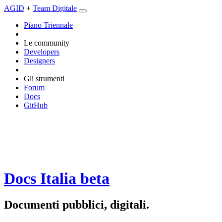
AGID
+
Team Digitale
Piano Triennale
Le community
Developers
Designers
Gli strumenti
Forum
Docs
GitHub
Docs Italia
beta
Documenti pubblici, digitali.