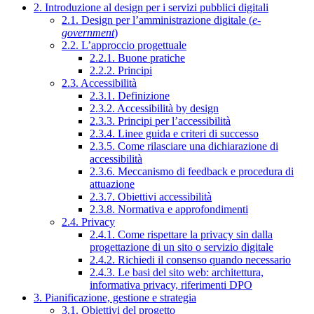
2. Introduzione al design per i servizi pubblici digitali
2.1. Design per l’amministrazione digitale (
e-
government
)
2.2. L’approccio progettuale
2.2.1. Buone pratiche
2.2.2. Principi
2.3. Accessibilità
2.3.1. Definizione
2.3.2. Accessibilità by design
2.3.3. Principi per l’accessibilità
2.3.4. Linee guida e criteri di successo
2.3.5. Come rilasciare una dichiarazione di
accessibilità
2.3.6. Meccanismo di feedback e procedura di
attuazione
2.3.7. Obiettivi accessibilità
2.3.8. Normativa e approfondimenti
2.4. Privacy
2.4.1. Come rispettare la privacy sin dalla
progettazione di un sito o servizio digitale
2.4.2. Richiedi il consenso quando necessario
2.4.3. Le basi del sito web: architettura,
informativa privacy, riferimenti DPO
3. Pianificazione, gestione e strategia
3.1. Obiettivi del progetto