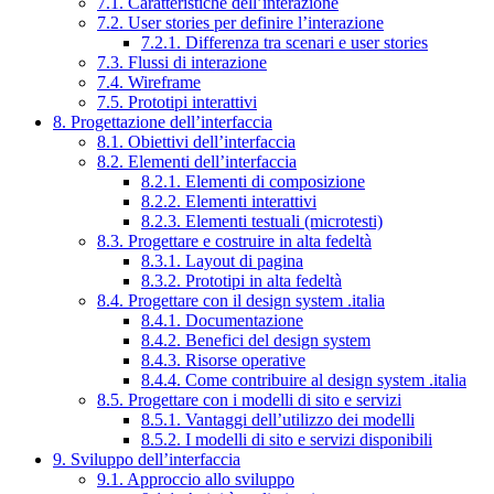
7.1. Caratteristiche dell’interazione
7.2. User stories per definire l’interazione
7.2.1. Differenza tra scenari e user stories
7.3. Flussi di interazione
7.4. Wireframe
7.5. Prototipi interattivi
8. Progettazione dell’interfaccia
8.1. Obiettivi dell’interfaccia
8.2. Elementi dell’interfaccia
8.2.1. Elementi di composizione
8.2.2. Elementi interattivi
8.2.3. Elementi testuali (microtesti)
8.3. Progettare e costruire in alta fedeltà
8.3.1. Layout di pagina
8.3.2. Prototipi in alta fedeltà
8.4. Progettare con il design system .italia
8.4.1. Documentazione
8.4.2. Benefici del design system
8.4.3. Risorse operative
8.4.4. Come contribuire al design system .italia
8.5. Progettare con i modelli di sito e servizi
8.5.1. Vantaggi dell’utilizzo dei modelli
8.5.2. I modelli di sito e servizi disponibili
9. Sviluppo dell’interfaccia
9.1. Approccio allo sviluppo