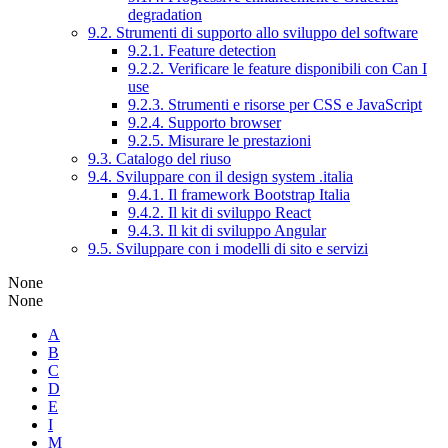
degradation
9.2. Strumenti di supporto allo sviluppo del software
9.2.1. Feature detection
9.2.2. Verificare le feature disponibili con Can I
use
9.2.3. Strumenti e risorse per CSS e JavaScript
9.2.4. Supporto browser
9.2.5. Misurare le prestazioni
9.3. Catalogo del riuso
9.4. Sviluppare con il design system .italia
9.4.1. Il framework Bootstrap Italia
9.4.2. Il kit di sviluppo React
9.4.3. Il kit di sviluppo Angular
9.5. Sviluppare con i modelli di sito e servizi
None
None
A
B
C
D
E
I
M