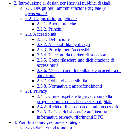
2. Introduzione al design per i servizi pubblici digitali
2.1. Design per l’amministrazione digitale (
e-
government
)
2.2. L’approccio progettuale
2.2.1. Buone pratiche
2.2.2. Principi
2.3. Accessibilità
2.3.1. Definizione
2.3.2. Accessibilità by design
2.3.3. Principi per l’accessibilità
2.3.4. Linee guida e criteri di successo
2.3.5. Come rilasciare una dichiarazione di
accessibilità
2.3.6. Meccanismo di feedback e procedura di
attuazione
2.3.7. Obiettivi accessibilità
2.3.8. Normativa e approfondimenti
2.4. Privacy
2.4.1. Come rispettare la privacy sin dalla
progettazione di un sito o servizio digitale
2.4.2. Richiedi il consenso quando necessario
2.4.3. Le basi del sito web: architettura,
informativa privacy, riferimenti DPO
3. Pianificazione, gestione e strategia
3.1. Obiettivi del progetto