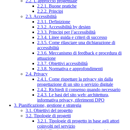
2.2. L’approccio progettuale
2.2.1. Buone pratiche
2.2.2. Principi
2.3. Accessibilità
2.3.1. Definizione
2.3.2. Accessibilità by design
2.3.3. Principi per l’accessibilità
2.3.4. Linee guida e criteri di successo
2.3.5. Come rilasciare una dichiarazione di
accessibilità
2.3.6. Meccanismo di feedback e procedura di
attuazione
2.3.7. Obiettivi accessibilità
2.3.8. Normativa e approfondimenti
2.4. Privacy
2.4.1. Come rispettare la privacy sin dalla
progettazione di un sito o servizio digitale
2.4.2. Richiedi il consenso quando necessario
2.4.3. Le basi del sito web: architettura,
informativa privacy, riferimenti DPO
3. Pianificazione, gestione e strategia
3.1. Obiettivi del progetto
3.2. Tipologie di progetti
3.2.1. Tipologie di progetto in base agli attori
coinvolti nel servizio