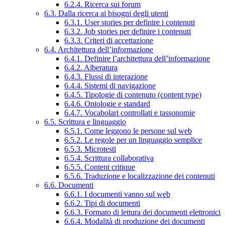
6.2.4. Ricerca sui forum
6.3. Dalla ricerca ai bisogni degli utenti
6.3.1. User stories per definire i contenuti
6.3.2. Job stories per definire i contenuti
6.3.3. Criteri di accettazione
6.4. Architettura dell’informazione
6.4.1. Definire l’architettura dell’informazione
6.4.2. Alberatura
6.4.3. Flussi di interazione
6.4.4. Sistemi di navigazione
6.4.5. Tipologie di contenuto (content type)
6.4.6. Ontologie e standard
6.4.7. Vocabolari controllati e tassonomie
6.5. Scrittura e linguaggio
6.5.1. Come leggono le persone sul web
6.5.2. Le regole per un linguaggio semplice
6.5.3. Microtesti
6.5.4. Scrittura collaborativa
6.5.5. Content critique
6.5.6. Traduzione e localizzazione dei contenuti
6.6. Documenti
6.6.1. I documenti vanno sul web
6.6.2. Tipi di documenti
6.6.3. Formato di lettura dei documenti elettronici
6.6.4. Modalità di produzione dei documenti