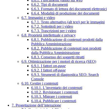
6.6.1. I documenti vanno sul web
6.6.2. Tipi di documenti
6.6.3. Formato di lettura dei documenti elettronici
6.6.4. Modalità di produzione dei documenti
6.7. Immagini e video
6.7.1. Testo alternativo (alt text) per le immagini
6.7.2. Sottotitoli per i video
6.7.3. Trascrizioni per i video
6.8. Proprietà intellettuale e privacy
6.8.1. Pubblicazione di contenuti prodotti dalla
Pubblica Amministrazione
6.8.2. Pubblicazione di contenuti non prodotti
dalla Pubblica Amministrazione
6.8.3. Consenso dei soggetti ritratti
6.9. Ottimizzazione per i motori di ricerca (SEO)
6.9.1. I fattori
on-page
6.9.2. I fattori
off-page
6.9.3. Strumenti di diagnostica SEO: Search
Console
6.10. Gestire i contenuti
6.10.1. L’inventario dei contenuti
6.10.2. Revisionare i contenuti
6.10.3. Migrare i contenuti
6.10.4. Pubblicare i contenuti
7. Progettazione dell’interazione