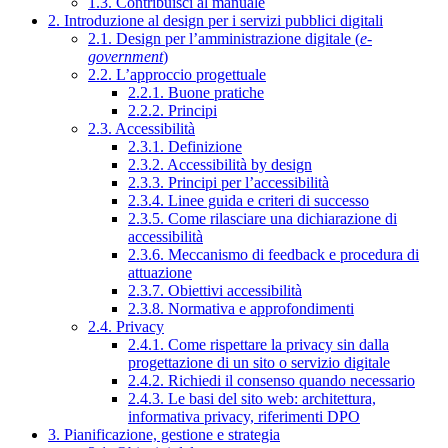
1.3. Contribuisci al manuale
2. Introduzione al design per i servizi pubblici digitali
2.1. Design per l’amministrazione digitale (
e-
government
)
2.2. L’approccio progettuale
2.2.1. Buone pratiche
2.2.2. Principi
2.3. Accessibilità
2.3.1. Definizione
2.3.2. Accessibilità by design
2.3.3. Principi per l’accessibilità
2.3.4. Linee guida e criteri di successo
2.3.5. Come rilasciare una dichiarazione di
accessibilità
2.3.6. Meccanismo di feedback e procedura di
attuazione
2.3.7. Obiettivi accessibilità
2.3.8. Normativa e approfondimenti
2.4. Privacy
2.4.1. Come rispettare la privacy sin dalla
progettazione di un sito o servizio digitale
2.4.2. Richiedi il consenso quando necessario
2.4.3. Le basi del sito web: architettura,
informativa privacy, riferimenti DPO
3. Pianificazione, gestione e strategia