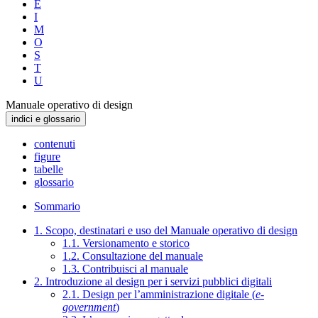
E
I
M
O
S
T
U
Manuale operativo di design
indici e glossario
contenuti
figure
tabelle
glossario
Sommario
1. Scopo, destinatari e uso del Manuale operativo di design
1.1. Versionamento e storico
1.2. Consultazione del manuale
1.3. Contribuisci al manuale
2. Introduzione al design per i servizi pubblici digitali
2.1. Design per l’amministrazione digitale (
e-
government
)