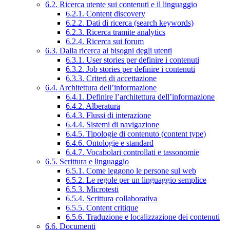
6.2. Ricerca utente sui contenuti e il linguaggio
6.2.1. Content discovery
6.2.2. Dati di ricerca (search keywords)
6.2.3. Ricerca tramite analytics
6.2.4. Ricerca sui forum
6.3. Dalla ricerca ai bisogni degli utenti
6.3.1. User stories per definire i contenuti
6.3.2. Job stories per definire i contenuti
6.3.3. Criteri di accettazione
6.4. Architettura dell’informazione
6.4.1. Definire l’architettura dell’informazione
6.4.2. Alberatura
6.4.3. Flussi di interazione
6.4.4. Sistemi di navigazione
6.4.5. Tipologie di contenuto (content type)
6.4.6. Ontologie e standard
6.4.7. Vocabolari controllati e tassonomie
6.5. Scrittura e linguaggio
6.5.1. Come leggono le persone sul web
6.5.2. Le regole per un linguaggio semplice
6.5.3. Microtesti
6.5.4. Scrittura collaborativa
6.5.5. Content critique
6.5.6. Traduzione e localizzazione dei contenuti
6.6. Documenti