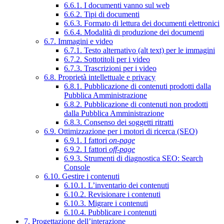
6.6.1. I documenti vanno sul web
6.6.2. Tipi di documenti
6.6.3. Formato di lettura dei documenti elettronici
6.6.4. Modalità di produzione dei documenti
6.7. Immagini e video
6.7.1. Testo alternativo (alt text) per le immagini
6.7.2. Sottotitoli per i video
6.7.3. Trascrizioni per i video
6.8. Proprietà intellettuale e privacy
6.8.1. Pubblicazione di contenuti prodotti dalla
Pubblica Amministrazione
6.8.2. Pubblicazione di contenuti non prodotti
dalla Pubblica Amministrazione
6.8.3. Consenso dei soggetti ritratti
6.9. Ottimizzazione per i motori di ricerca (SEO)
6.9.1. I fattori
on-page
6.9.2. I fattori
off-page
6.9.3. Strumenti di diagnostica SEO: Search
Console
6.10. Gestire i contenuti
6.10.1. L’inventario dei contenuti
6.10.2. Revisionare i contenuti
6.10.3. Migrare i contenuti
6.10.4. Pubblicare i contenuti
7. Progettazione dell’interazione