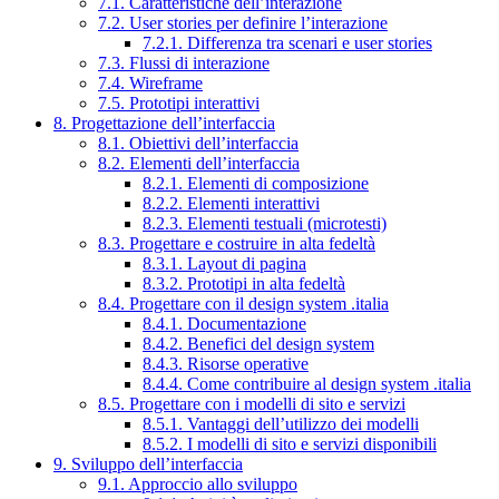
7.1. Caratteristiche dell’interazione
7.2. User stories per definire l’interazione
7.2.1. Differenza tra scenari e user stories
7.3. Flussi di interazione
7.4. Wireframe
7.5. Prototipi interattivi
8. Progettazione dell’interfaccia
8.1. Obiettivi dell’interfaccia
8.2. Elementi dell’interfaccia
8.2.1. Elementi di composizione
8.2.2. Elementi interattivi
8.2.3. Elementi testuali (microtesti)
8.3. Progettare e costruire in alta fedeltà
8.3.1. Layout di pagina
8.3.2. Prototipi in alta fedeltà
8.4. Progettare con il design system .italia
8.4.1. Documentazione
8.4.2. Benefici del design system
8.4.3. Risorse operative
8.4.4. Come contribuire al design system .italia
8.5. Progettare con i modelli di sito e servizi
8.5.1. Vantaggi dell’utilizzo dei modelli
8.5.2. I modelli di sito e servizi disponibili
9. Sviluppo dell’interfaccia
9.1. Approccio allo sviluppo