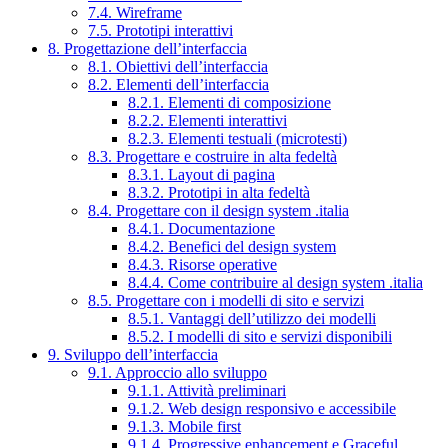
7.4. Wireframe
7.5. Prototipi interattivi
8. Progettazione dell’interfaccia
8.1. Obiettivi dell’interfaccia
8.2. Elementi dell’interfaccia
8.2.1. Elementi di composizione
8.2.2. Elementi interattivi
8.2.3. Elementi testuali (microtesti)
8.3. Progettare e costruire in alta fedeltà
8.3.1. Layout di pagina
8.3.2. Prototipi in alta fedeltà
8.4. Progettare con il design system .italia
8.4.1. Documentazione
8.4.2. Benefici del design system
8.4.3. Risorse operative
8.4.4. Come contribuire al design system .italia
8.5. Progettare con i modelli di sito e servizi
8.5.1. Vantaggi dell’utilizzo dei modelli
8.5.2. I modelli di sito e servizi disponibili
9. Sviluppo dell’interfaccia
9.1. Approccio allo sviluppo
9.1.1. Attività preliminari
9.1.2. Web design responsivo e accessibile
9.1.3. Mobile first
9.1.4. Progressive enhancement e Graceful