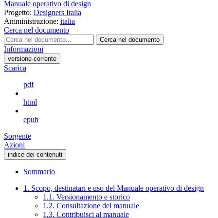
Manuale operativo di design
Progetto:
Designers Italia
Amministrazione:
italia
Cerca nel documento
Cerca nel documento
Informazioni
versione-corrente
Scarica
pdf
html
epub
Sorgente
Azioni
indice dei contenuti
Sommario
1. Scopo, destinatari e uso del Manuale operativo di design
1.1. Versionamento e storico
1.2. Consultazione del manuale
1.3. Contribuisci al manuale