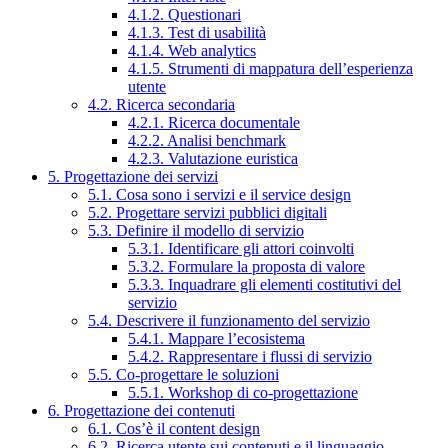
4.1.2. Questionari
4.1.3. Test di usabilità
4.1.4. Web analytics
4.1.5. Strumenti di mappatura dell’esperienza
utente
4.2. Ricerca secondaria
4.2.1. Ricerca documentale
4.2.2. Analisi benchmark
4.2.3. Valutazione euristica
5. Progettazione dei servizi
5.1. Cosa sono i servizi e il service design
5.2. Progettare servizi pubblici digitali
5.3. Definire il modello di servizio
5.3.1. Identificare gli attori coinvolti
5.3.2. Formulare la proposta di valore
5.3.3. Inquadrare gli elementi costitutivi del
servizio
5.4. Descrivere il funzionamento del servizio
5.4.1. Mappare l’ecosistema
5.4.2. Rappresentare i flussi di servizio
5.5. Co-progettare le soluzioni
5.5.1. Workshop di co-progettazione
6. Progettazione dei contenuti
6.1. Cos’è il content design
6.2. Ricerca utente sui contenuti e il linguaggio