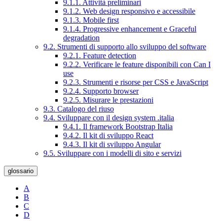
9.1.1. Attività preliminari
9.1.2. Web design responsivo e accessibile
9.1.3. Mobile first
9.1.4. Progressive enhancement e Graceful
degradation
9.2. Strumenti di supporto allo sviluppo del software
9.2.1. Feature detection
9.2.2. Verificare le feature disponibili con Can I
use
9.2.3. Strumenti e risorse per CSS e JavaScript
9.2.4. Supporto browser
9.2.5. Misurare le prestazioni
9.3. Catalogo del riuso
9.4. Sviluppare con il design system .italia
9.4.1. Il framework Bootstrap Italia
9.4.2. Il kit di sviluppo React
9.4.3. Il kit di sviluppo Angular
9.5. Sviluppare con i modelli di sito e servizi
glossario
A
B
C
D