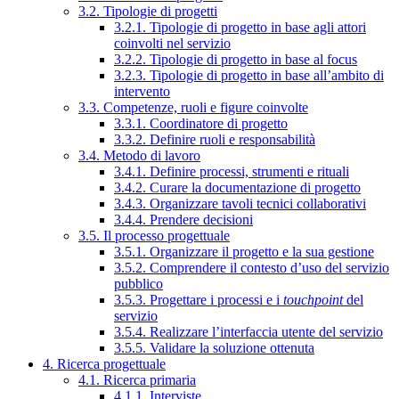
3.2. Tipologie di progetti
3.2.1. Tipologie di progetto in base agli attori
coinvolti nel servizio
3.2.2. Tipologie di progetto in base al focus
3.2.3. Tipologie di progetto in base all’ambito di
intervento
3.3. Competenze, ruoli e figure coinvolte
3.3.1. Coordinatore di progetto
3.3.2. Definire ruoli e responsabilità
3.4. Metodo di lavoro
3.4.1. Definire processi, strumenti e rituali
3.4.2. Curare la documentazione di progetto
3.4.3. Organizzare tavoli tecnici collaborativi
3.4.4. Prendere decisioni
3.5. Il processo progettuale
3.5.1. Organizzare il progetto e la sua gestione
3.5.2. Comprendere il contesto d’uso del servizio
pubblico
3.5.3. Progettare i processi e i
touchpoint
del
servizio
3.5.4. Realizzare l’interfaccia utente del servizio
3.5.5. Validare la soluzione ottenuta
4. Ricerca progettuale
4.1. Ricerca primaria
4.1.1. Interviste