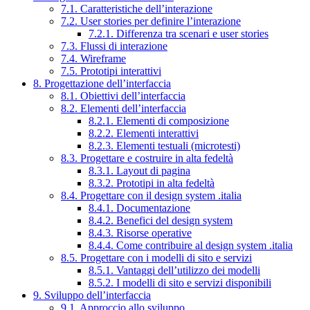
7.1. Caratteristiche dell’interazione
7.2. User stories per definire l’interazione
7.2.1. Differenza tra scenari e user stories
7.3. Flussi di interazione
7.4. Wireframe
7.5. Prototipi interattivi
8. Progettazione dell’interfaccia
8.1. Obiettivi dell’interfaccia
8.2. Elementi dell’interfaccia
8.2.1. Elementi di composizione
8.2.2. Elementi interattivi
8.2.3. Elementi testuali (microtesti)
8.3. Progettare e costruire in alta fedeltà
8.3.1. Layout di pagina
8.3.2. Prototipi in alta fedeltà
8.4. Progettare con il design system .italia
8.4.1. Documentazione
8.4.2. Benefici del design system
8.4.3. Risorse operative
8.4.4. Come contribuire al design system .italia
8.5. Progettare con i modelli di sito e servizi
8.5.1. Vantaggi dell’utilizzo dei modelli
8.5.2. I modelli di sito e servizi disponibili
9. Sviluppo dell’interfaccia
9.1. Approccio allo sviluppo