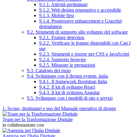
9.1.1. Attività preliminari
9.1.2. Web design responsivo e accessibile
9.1.3. Mobile first
9.1.4. Progressive enhancement e Graceful
degradation
9.2. Strumenti di supporto allo sviluppo del software
9.2.1. Feature detection
9.2.2. Verificare le feature disponibili con Can I
use
9.2.3. Strumenti e risorse per CSS e JavaScript
9.2.4. Supporto browser
9.2.5. Misurare le prestazioni
9.3. Catalogo del riuso
9.4. Sviluppare con il design system .italia
9.4.1. Il framework Bootstrap Italia
9.4.2. Il kit di sviluppo React
9.4.3. Il kit di sviluppo Angular
9.5. Sviluppare con i modelli di sito e servizi
1. Scopo, destinatari e uso del Manuale operativo di design
Team per la Trasformazione Digitale
in collaborazione con
Agenzia per l'Italia Digitale