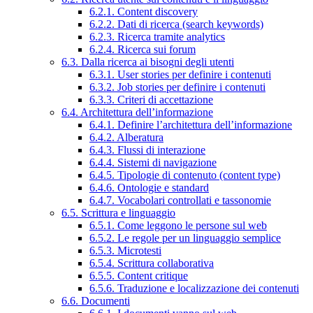
6.2.1. Content discovery
6.2.2. Dati di ricerca (search keywords)
6.2.3. Ricerca tramite analytics
6.2.4. Ricerca sui forum
6.3. Dalla ricerca ai bisogni degli utenti
6.3.1. User stories per definire i contenuti
6.3.2. Job stories per definire i contenuti
6.3.3. Criteri di accettazione
6.4. Architettura dell’informazione
6.4.1. Definire l’architettura dell’informazione
6.4.2. Alberatura
6.4.3. Flussi di interazione
6.4.4. Sistemi di navigazione
6.4.5. Tipologie di contenuto (content type)
6.4.6. Ontologie e standard
6.4.7. Vocabolari controllati e tassonomie
6.5. Scrittura e linguaggio
6.5.1. Come leggono le persone sul web
6.5.2. Le regole per un linguaggio semplice
6.5.3. Microtesti
6.5.4. Scrittura collaborativa
6.5.5. Content critique
6.5.6. Traduzione e localizzazione dei contenuti
6.6. Documenti