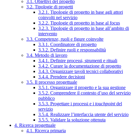
3.1. Obiettivi del progetto
3.2. Tipologie di progetti
3.2.1. Tipologie di progetto in base agli attori
coinvolti nel servizio
3.2.2. Tipologie di progetto in base al focus
3.2.3. Tipologie di progetto in base all’ambito di
intervento
3.3. Competenze, ruoli e figure coinvolte
3.3.1. Coordinatore di progetto
3.3.2. Definire ruoli e responsabilità
3.4. Metodo di lavoro
3.4.1. Definire processi, strumenti e rituali
3.4.2. Curare la documentazione di progetto
3.4.3. Organizzare tavoli tecnici collaborativi
3.4.4. Prendere decisioni
3.5. Il processo progettuale
3.5.1. Organizzare il progetto e la sua gestione
3.5.2. Comprendere il contesto d’uso del servizio
pubblico
3.5.3. Progettare i processi e i
touchpoint
del
servizio
3.5.4. Realizzare l’interfaccia utente del servizio
3.5.5. Validare la soluzione ottenuta
4. Ricerca progettuale
4.1. Ricerca primaria