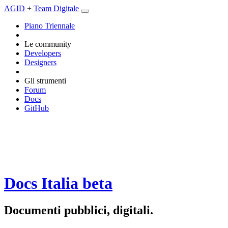
AGID
+
Team Digitale
Piano Triennale
Le community
Developers
Designers
Gli strumenti
Forum
Docs
GitHub
Docs Italia
beta
Documenti pubblici, digitali.