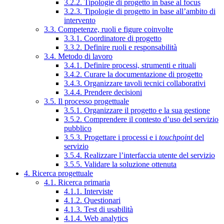
3.2.2. Tipologie di progetto in base al focus
3.2.3. Tipologie di progetto in base all’ambito di
intervento
3.3. Competenze, ruoli e figure coinvolte
3.3.1. Coordinatore di progetto
3.3.2. Definire ruoli e responsabilità
3.4. Metodo di lavoro
3.4.1. Definire processi, strumenti e rituali
3.4.2. Curare la documentazione di progetto
3.4.3. Organizzare tavoli tecnici collaborativi
3.4.4. Prendere decisioni
3.5. Il processo progettuale
3.5.1. Organizzare il progetto e la sua gestione
3.5.2. Comprendere il contesto d’uso del servizio
pubblico
3.5.3. Progettare i processi e i
touchpoint
del
servizio
3.5.4. Realizzare l’interfaccia utente del servizio
3.5.5. Validare la soluzione ottenuta
4. Ricerca progettuale
4.1. Ricerca primaria
4.1.1. Interviste
4.1.2. Questionari
4.1.3. Test di usabilità
4.1.4. Web analytics