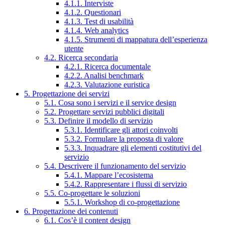
4.1.1. Interviste
4.1.2. Questionari
4.1.3. Test di usabilità
4.1.4. Web analytics
4.1.5. Strumenti di mappatura dell’esperienza
utente
4.2. Ricerca secondaria
4.2.1. Ricerca documentale
4.2.2. Analisi benchmark
4.2.3. Valutazione euristica
5. Progettazione dei servizi
5.1. Cosa sono i servizi e il service design
5.2. Progettare servizi pubblici digitali
5.3. Definire il modello di servizio
5.3.1. Identificare gli attori coinvolti
5.3.2. Formulare la proposta di valore
5.3.3. Inquadrare gli elementi costitutivi del
servizio
5.4. Descrivere il funzionamento del servizio
5.4.1. Mappare l’ecosistema
5.4.2. Rappresentare i flussi di servizio
5.5. Co-progettare le soluzioni
5.5.1. Workshop di co-progettazione
6. Progettazione dei contenuti
6.1. Cos’è il content design