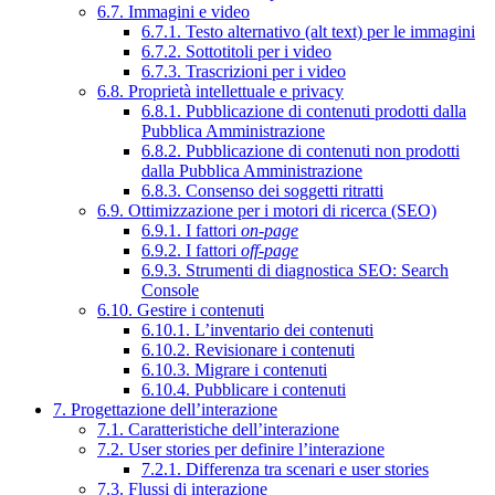
6.7. Immagini e video
6.7.1. Testo alternativo (alt text) per le immagini
6.7.2. Sottotitoli per i video
6.7.3. Trascrizioni per i video
6.8. Proprietà intellettuale e privacy
6.8.1. Pubblicazione di contenuti prodotti dalla
Pubblica Amministrazione
6.8.2. Pubblicazione di contenuti non prodotti
dalla Pubblica Amministrazione
6.8.3. Consenso dei soggetti ritratti
6.9. Ottimizzazione per i motori di ricerca (SEO)
6.9.1. I fattori
on-page
6.9.2. I fattori
off-page
6.9.3. Strumenti di diagnostica SEO: Search
Console
6.10. Gestire i contenuti
6.10.1. L’inventario dei contenuti
6.10.2. Revisionare i contenuti
6.10.3. Migrare i contenuti
6.10.4. Pubblicare i contenuti
7. Progettazione dell’interazione
7.1. Caratteristiche dell’interazione
7.2. User stories per definire l’interazione
7.2.1. Differenza tra scenari e user stories
7.3. Flussi di interazione