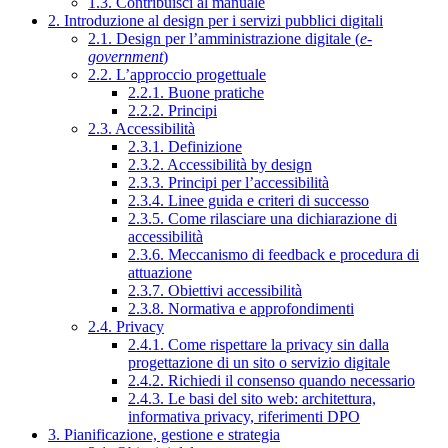
1.3. Contribuisci al manuale
2. Introduzione al design per i servizi pubblici digitali
2.1. Design per l’amministrazione digitale (
e-
government
)
2.2. L’approccio progettuale
2.2.1. Buone pratiche
2.2.2. Principi
2.3. Accessibilità
2.3.1. Definizione
2.3.2. Accessibilità by design
2.3.3. Principi per l’accessibilità
2.3.4. Linee guida e criteri di successo
2.3.5. Come rilasciare una dichiarazione di
accessibilità
2.3.6. Meccanismo di feedback e procedura di
attuazione
2.3.7. Obiettivi accessibilità
2.3.8. Normativa e approfondimenti
2.4. Privacy
2.4.1. Come rispettare la privacy sin dalla
progettazione di un sito o servizio digitale
2.4.2. Richiedi il consenso quando necessario
2.4.3. Le basi del sito web: architettura,
informativa privacy, riferimenti DPO
3. Pianificazione, gestione e strategia