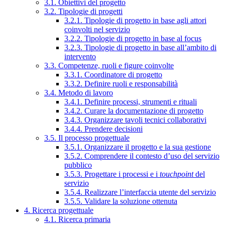
3.1. Obiettivi del progetto
3.2. Tipologie di progetti
3.2.1. Tipologie di progetto in base agli attori
coinvolti nel servizio
3.2.2. Tipologie di progetto in base al focus
3.2.3. Tipologie di progetto in base all’ambito di
intervento
3.3. Competenze, ruoli e figure coinvolte
3.3.1. Coordinatore di progetto
3.3.2. Definire ruoli e responsabilità
3.4. Metodo di lavoro
3.4.1. Definire processi, strumenti e rituali
3.4.2. Curare la documentazione di progetto
3.4.3. Organizzare tavoli tecnici collaborativi
3.4.4. Prendere decisioni
3.5. Il processo progettuale
3.5.1. Organizzare il progetto e la sua gestione
3.5.2. Comprendere il contesto d’uso del servizio
pubblico
3.5.3. Progettare i processi e i
touchpoint
del
servizio
3.5.4. Realizzare l’interfaccia utente del servizio
3.5.5. Validare la soluzione ottenuta
4. Ricerca progettuale
4.1. Ricerca primaria