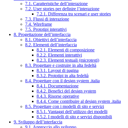
7.1. Caratteristiche dell’interazione
7.2. User stories per definire l’interazione
7.2.1. Differenza tra scenari e user stories
7.3. Flussi di interazione
7.4. Wireframe
7.5. Prototipi interattivi
8. Progettazione dell’interfaccia
8.1. Obiettivi dell’interfaccia
8.2. Elementi dell’interfaccia
8.2.1. Elementi di composizione
8.2.2. Elementi interattivi
8.2.3. Elementi testuali (microtesti)
8.3. Progettare e costruire in alta fedeltà
8.3.1. Layout di pagina
8.3.2. Prototipi in alta fedeltà
8.4. Progettare con il design system .italia
8.4.1. Documentazione
8.4.2. Benefici del design system
8.4.3. Risorse operative
8.4.4. Come contribuire al design system .italia
8.5. Progettare con i modelli di sito e servizi
8.5.1. Vantaggi dell’utilizzo dei modelli
8.5.2. I modelli di sito e servizi disponibili
9. Sviluppo dell’interfaccia
9.1. Approccio allo sviluppo