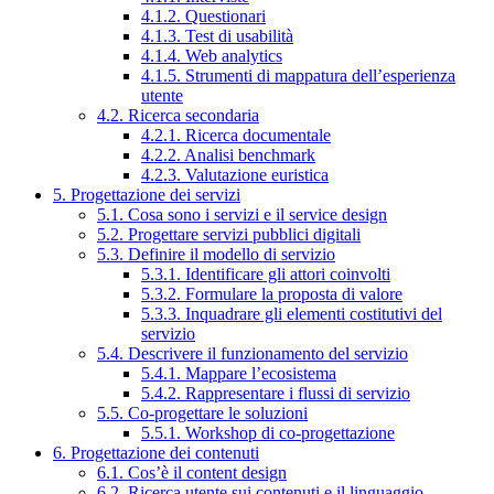
4.1.2. Questionari
4.1.3. Test di usabilità
4.1.4. Web analytics
4.1.5. Strumenti di mappatura dell’esperienza
utente
4.2. Ricerca secondaria
4.2.1. Ricerca documentale
4.2.2. Analisi benchmark
4.2.3. Valutazione euristica
5. Progettazione dei servizi
5.1. Cosa sono i servizi e il service design
5.2. Progettare servizi pubblici digitali
5.3. Definire il modello di servizio
5.3.1. Identificare gli attori coinvolti
5.3.2. Formulare la proposta di valore
5.3.3. Inquadrare gli elementi costitutivi del
servizio
5.4. Descrivere il funzionamento del servizio
5.4.1. Mappare l’ecosistema
5.4.2. Rappresentare i flussi di servizio
5.5. Co-progettare le soluzioni
5.5.1. Workshop di co-progettazione
6. Progettazione dei contenuti
6.1. Cos’è il content design
6.2. Ricerca utente sui contenuti e il linguaggio