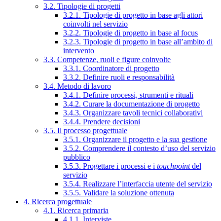
3.2. Tipologie di progetti
3.2.1. Tipologie di progetto in base agli attori
coinvolti nel servizio
3.2.2. Tipologie di progetto in base al focus
3.2.3. Tipologie di progetto in base all’ambito di
intervento
3.3. Competenze, ruoli e figure coinvolte
3.3.1. Coordinatore di progetto
3.3.2. Definire ruoli e responsabilità
3.4. Metodo di lavoro
3.4.1. Definire processi, strumenti e rituali
3.4.2. Curare la documentazione di progetto
3.4.3. Organizzare tavoli tecnici collaborativi
3.4.4. Prendere decisioni
3.5. Il processo progettuale
3.5.1. Organizzare il progetto e la sua gestione
3.5.2. Comprendere il contesto d’uso del servizio
pubblico
3.5.3. Progettare i processi e i
touchpoint
del
servizio
3.5.4. Realizzare l’interfaccia utente del servizio
3.5.5. Validare la soluzione ottenuta
4. Ricerca progettuale
4.1. Ricerca primaria
4.1.1. Interviste