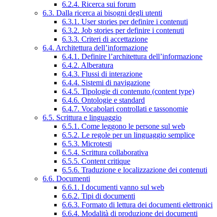
6.2.4. Ricerca sui forum
6.3. Dalla ricerca ai bisogni degli utenti
6.3.1. User stories per definire i contenuti
6.3.2. Job stories per definire i contenuti
6.3.3. Criteri di accettazione
6.4. Architettura dell’informazione
6.4.1. Definire l’architettura dell’informazione
6.4.2. Alberatura
6.4.3. Flussi di interazione
6.4.4. Sistemi di navigazione
6.4.5. Tipologie di contenuto (content type)
6.4.6. Ontologie e standard
6.4.7. Vocabolari controllati e tassonomie
6.5. Scrittura e linguaggio
6.5.1. Come leggono le persone sul web
6.5.2. Le regole per un linguaggio semplice
6.5.3. Microtesti
6.5.4. Scrittura collaborativa
6.5.5. Content critique
6.5.6. Traduzione e localizzazione dei contenuti
6.6. Documenti
6.6.1. I documenti vanno sul web
6.6.2. Tipi di documenti
6.6.3. Formato di lettura dei documenti elettronici
6.6.4. Modalità di produzione dei documenti