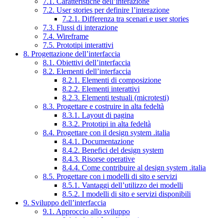
7.1. Caratteristiche dell’interazione
7.2. User stories per definire l’interazione
7.2.1. Differenza tra scenari e user stories
7.3. Flussi di interazione
7.4. Wireframe
7.5. Prototipi interattivi
8. Progettazione dell’interfaccia
8.1. Obiettivi dell’interfaccia
8.2. Elementi dell’interfaccia
8.2.1. Elementi di composizione
8.2.2. Elementi interattivi
8.2.3. Elementi testuali (microtesti)
8.3. Progettare e costruire in alta fedeltà
8.3.1. Layout di pagina
8.3.2. Prototipi in alta fedeltà
8.4. Progettare con il design system .italia
8.4.1. Documentazione
8.4.2. Benefici del design system
8.4.3. Risorse operative
8.4.4. Come contribuire al design system .italia
8.5. Progettare con i modelli di sito e servizi
8.5.1. Vantaggi dell’utilizzo dei modelli
8.5.2. I modelli di sito e servizi disponibili
9. Sviluppo dell’interfaccia
9.1. Approccio allo sviluppo