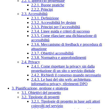
2.2. L’approccio progettuale
2.2.1. Buone pratiche
2.2.2. Principi
2.3. Accessibilità
2.3.1. Definizione
2.3.2. Accessibilità by design
2.3.3. Principi per l’accessibilità
2.3.4. Linee guida e criteri di successo
2.3.5. Come rilasciare una dichiarazione di
accessibilità
2.3.6. Meccanismo di feedback e procedura di
attuazione
2.3.7. Obiettivi accessibilità
2.3.8. Normativa e approfondimenti
2.4. Privacy
2.4.1. Come rispettare la privacy sin dalla
progettazione di un sito o servizio digitale
2.4.2. Richiedi il consenso quando necessario
2.4.3. Le basi del sito web: architettura,
informativa privacy, riferimenti DPO
3. Pianificazione, gestione e strategia
3.1. Obiettivi del progetto
3.2. Tipologie di progetti
3.2.1. Tipologie di progetto in base agli attori
coinvolti nel servizio