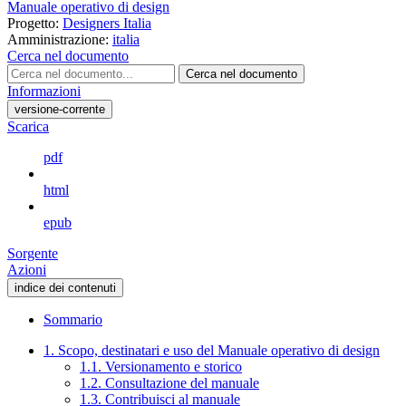
Manuale operativo di design
Progetto:
Designers Italia
Amministrazione:
italia
Cerca nel documento
Cerca nel documento
Informazioni
versione-corrente
Scarica
pdf
html
epub
Sorgente
Azioni
indice dei contenuti
Sommario
1. Scopo, destinatari e uso del Manuale operativo di design
1.1. Versionamento e storico
1.2. Consultazione del manuale
1.3. Contribuisci al manuale