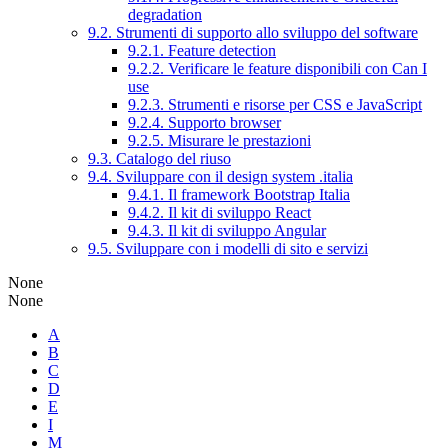
degradation
9.2. Strumenti di supporto allo sviluppo del software
9.2.1. Feature detection
9.2.2. Verificare le feature disponibili con Can I
use
9.2.3. Strumenti e risorse per CSS e JavaScript
9.2.4. Supporto browser
9.2.5. Misurare le prestazioni
9.3. Catalogo del riuso
9.4. Sviluppare con il design system .italia
9.4.1. Il framework Bootstrap Italia
9.4.2. Il kit di sviluppo React
9.4.3. Il kit di sviluppo Angular
9.5. Sviluppare con i modelli di sito e servizi
None
None
A
B
C
D
E
I
M