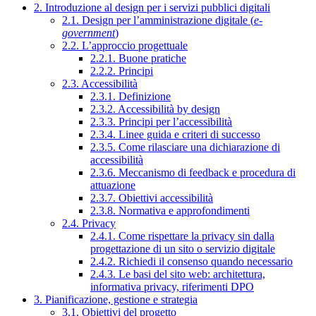
2. Introduzione al design per i servizi pubblici digitali
2.1. Design per l’amministrazione digitale (
e-
government
)
2.2. L’approccio progettuale
2.2.1. Buone pratiche
2.2.2. Principi
2.3. Accessibilità
2.3.1. Definizione
2.3.2. Accessibilità by design
2.3.3. Principi per l’accessibilità
2.3.4. Linee guida e criteri di successo
2.3.5. Come rilasciare una dichiarazione di
accessibilità
2.3.6. Meccanismo di feedback e procedura di
attuazione
2.3.7. Obiettivi accessibilità
2.3.8. Normativa e approfondimenti
2.4. Privacy
2.4.1. Come rispettare la privacy sin dalla
progettazione di un sito o servizio digitale
2.4.2. Richiedi il consenso quando necessario
2.4.3. Le basi del sito web: architettura,
informativa privacy, riferimenti DPO
3. Pianificazione, gestione e strategia
3.1. Obiettivi del progetto