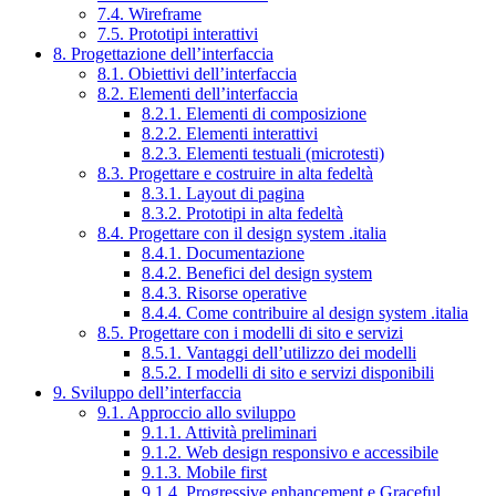
7.4. Wireframe
7.5. Prototipi interattivi
8. Progettazione dell’interfaccia
8.1. Obiettivi dell’interfaccia
8.2. Elementi dell’interfaccia
8.2.1. Elementi di composizione
8.2.2. Elementi interattivi
8.2.3. Elementi testuali (microtesti)
8.3. Progettare e costruire in alta fedeltà
8.3.1. Layout di pagina
8.3.2. Prototipi in alta fedeltà
8.4. Progettare con il design system .italia
8.4.1. Documentazione
8.4.2. Benefici del design system
8.4.3. Risorse operative
8.4.4. Come contribuire al design system .italia
8.5. Progettare con i modelli di sito e servizi
8.5.1. Vantaggi dell’utilizzo dei modelli
8.5.2. I modelli di sito e servizi disponibili
9. Sviluppo dell’interfaccia
9.1. Approccio allo sviluppo
9.1.1. Attività preliminari
9.1.2. Web design responsivo e accessibile
9.1.3. Mobile first
9.1.4. Progressive enhancement e Graceful