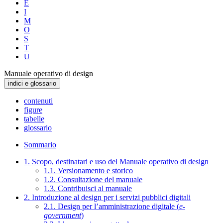
E
I
M
O
S
T
U
Manuale operativo di design
indici e glossario
contenuti
figure
tabelle
glossario
Sommario
1. Scopo, destinatari e uso del Manuale operativo di design
1.1. Versionamento e storico
1.2. Consultazione del manuale
1.3. Contribuisci al manuale
2. Introduzione al design per i servizi pubblici digitali
2.1. Design per l’amministrazione digitale (
e-
government
)