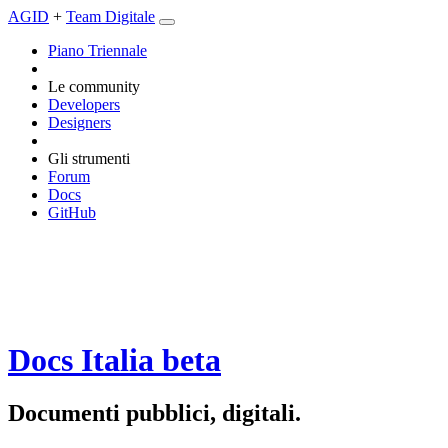
AGID
+
Team Digitale
Piano Triennale
Le community
Developers
Designers
Gli strumenti
Forum
Docs
GitHub
Docs Italia
beta
Documenti pubblici, digitali.