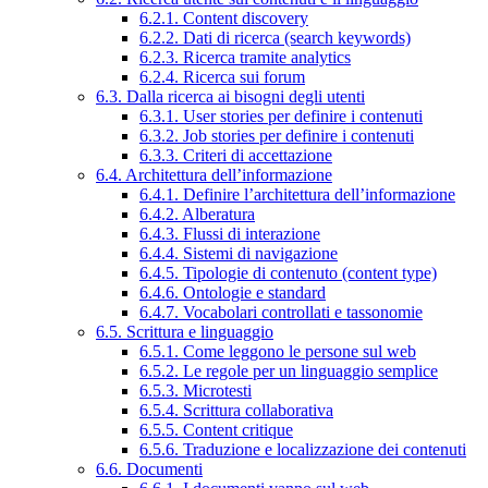
6.2.1. Content discovery
6.2.2. Dati di ricerca (search keywords)
6.2.3. Ricerca tramite analytics
6.2.4. Ricerca sui forum
6.3. Dalla ricerca ai bisogni degli utenti
6.3.1. User stories per definire i contenuti
6.3.2. Job stories per definire i contenuti
6.3.3. Criteri di accettazione
6.4. Architettura dell’informazione
6.4.1. Definire l’architettura dell’informazione
6.4.2. Alberatura
6.4.3. Flussi di interazione
6.4.4. Sistemi di navigazione
6.4.5. Tipologie di contenuto (content type)
6.4.6. Ontologie e standard
6.4.7. Vocabolari controllati e tassonomie
6.5. Scrittura e linguaggio
6.5.1. Come leggono le persone sul web
6.5.2. Le regole per un linguaggio semplice
6.5.3. Microtesti
6.5.4. Scrittura collaborativa
6.5.5. Content critique
6.5.6. Traduzione e localizzazione dei contenuti
6.6. Documenti