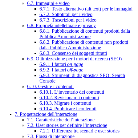
6.7. Immagini e video
6.7.1. Testo alternativo (alt text) per le immagini
6.7.2. Sottotitoli per i video
6.7.3. Trascrizioni per i video
6.8. Proprietà intellettuale e privacy
6.8.1. Pubblicazione di contenuti prodotti dalla
Pubblica Amministrazione
6.8.2. Pubblicazione di contenuti non prodotti
dalla Pubblica Amministrazione
6.8.3. Consenso dei soggetti ritratti
6.9. Ottimizzazione per i motori di ricerca (SEO)
6.9.1. I fattori
on-page
6.9.2. I fattori
off-page
6.9.3. Strumenti di diagnostica SEO: Search
Console
6.10. Gestire i contenuti
6.10.1. L’inventario dei contenuti
6.10.2. Revisionare i contenuti
6.10.3. Migrare i contenuti
6.10.4. Pubblicare i contenuti
7. Progettazione dell’interazione
7.1. Caratteristiche dell’interazione
7.2. User stories per definire l’interazione
7.2.1. Differenza tra scenari e user stories
7.3. Flussi di interazione