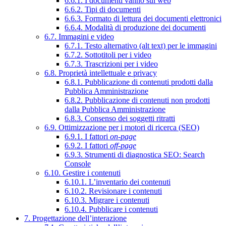
6.6.1. I documenti vanno sul web
6.6.2. Tipi di documenti
6.6.3. Formato di lettura dei documenti elettronici
6.6.4. Modalità di produzione dei documenti
6.7. Immagini e video
6.7.1. Testo alternativo (alt text) per le immagini
6.7.2. Sottotitoli per i video
6.7.3. Trascrizioni per i video
6.8. Proprietà intellettuale e privacy
6.8.1. Pubblicazione di contenuti prodotti dalla
Pubblica Amministrazione
6.8.2. Pubblicazione di contenuti non prodotti
dalla Pubblica Amministrazione
6.8.3. Consenso dei soggetti ritratti
6.9. Ottimizzazione per i motori di ricerca (SEO)
6.9.1. I fattori
on-page
6.9.2. I fattori
off-page
6.9.3. Strumenti di diagnostica SEO: Search
Console
6.10. Gestire i contenuti
6.10.1. L’inventario dei contenuti
6.10.2. Revisionare i contenuti
6.10.3. Migrare i contenuti
6.10.4. Pubblicare i contenuti
7. Progettazione dell’interazione