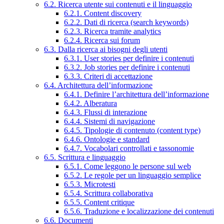
6.2. Ricerca utente sui contenuti e il linguaggio
6.2.1. Content discovery
6.2.2. Dati di ricerca (search keywords)
6.2.3. Ricerca tramite analytics
6.2.4. Ricerca sui forum
6.3. Dalla ricerca ai bisogni degli utenti
6.3.1. User stories per definire i contenuti
6.3.2. Job stories per definire i contenuti
6.3.3. Criteri di accettazione
6.4. Architettura dell’informazione
6.4.1. Definire l’architettura dell’informazione
6.4.2. Alberatura
6.4.3. Flussi di interazione
6.4.4. Sistemi di navigazione
6.4.5. Tipologie di contenuto (content type)
6.4.6. Ontologie e standard
6.4.7. Vocabolari controllati e tassonomie
6.5. Scrittura e linguaggio
6.5.1. Come leggono le persone sul web
6.5.2. Le regole per un linguaggio semplice
6.5.3. Microtesti
6.5.4. Scrittura collaborativa
6.5.5. Content critique
6.5.6. Traduzione e localizzazione dei contenuti
6.6. Documenti