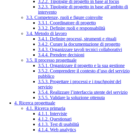
3.2.2. Tipologie di progetto in base al focus
3.2.3. Tipologie di progetto in base all’ambito di
intervento
3.3. Competenze, ruoli e figure coinvolte
3.3.1. Coordinatore di progetto
3.3.2. Definire ruoli e responsabilità
3.4. Metodo di lavoro
3.4.1. Definire processi, strumenti e rituali
3.4.2. Curare la documentazione di progetto
3.4.3. Organizzare tavoli tecnici collaborativi
3.4.4. Prendere decisioni
3.5. Il processo progettuale
3.5.1. Organizzare il progetto e la sua gestione
3.5.2. Comprendere il contesto d’uso del servizio
pubblico
3.5.3. Progettare i processi e i
touchpoint
del
servizio
3.5.4. Realizzare l’interfaccia utente del servizio
3.5.5. Validare la soluzione ottenuta
4. Ricerca progettuale
4.1. Ricerca primaria
4.1.1. Interviste
4.1.2. Questionari
4.1.3. Test di usabilità
4.1.4. Web analytics