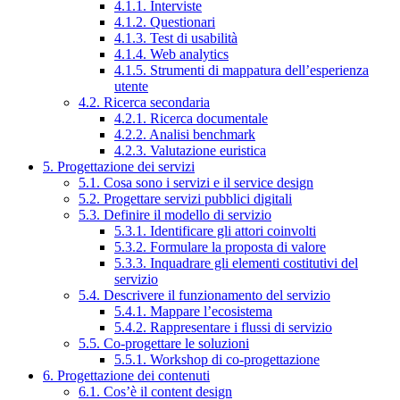
4.1.1. Interviste
4.1.2. Questionari
4.1.3. Test di usabilità
4.1.4. Web analytics
4.1.5. Strumenti di mappatura dell’esperienza
utente
4.2. Ricerca secondaria
4.2.1. Ricerca documentale
4.2.2. Analisi benchmark
4.2.3. Valutazione euristica
5. Progettazione dei servizi
5.1. Cosa sono i servizi e il service design
5.2. Progettare servizi pubblici digitali
5.3. Definire il modello di servizio
5.3.1. Identificare gli attori coinvolti
5.3.2. Formulare la proposta di valore
5.3.3. Inquadrare gli elementi costitutivi del
servizio
5.4. Descrivere il funzionamento del servizio
5.4.1. Mappare l’ecosistema
5.4.2. Rappresentare i flussi di servizio
5.5. Co-progettare le soluzioni
5.5.1. Workshop di co-progettazione
6. Progettazione dei contenuti
6.1. Cos’è il content design