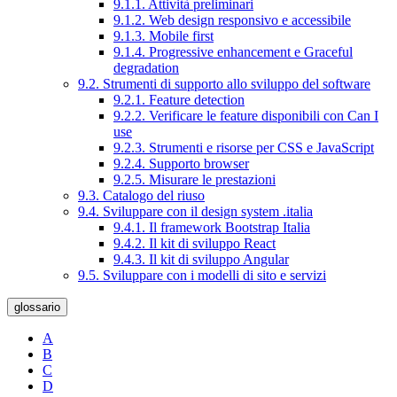
9.1.1. Attività preliminari
9.1.2. Web design responsivo e accessibile
9.1.3. Mobile first
9.1.4. Progressive enhancement e Graceful
degradation
9.2. Strumenti di supporto allo sviluppo del software
9.2.1. Feature detection
9.2.2. Verificare le feature disponibili con Can I
use
9.2.3. Strumenti e risorse per CSS e JavaScript
9.2.4. Supporto browser
9.2.5. Misurare le prestazioni
9.3. Catalogo del riuso
9.4. Sviluppare con il design system .italia
9.4.1. Il framework Bootstrap Italia
9.4.2. Il kit di sviluppo React
9.4.3. Il kit di sviluppo Angular
9.5. Sviluppare con i modelli di sito e servizi
glossario
A
B
C
D