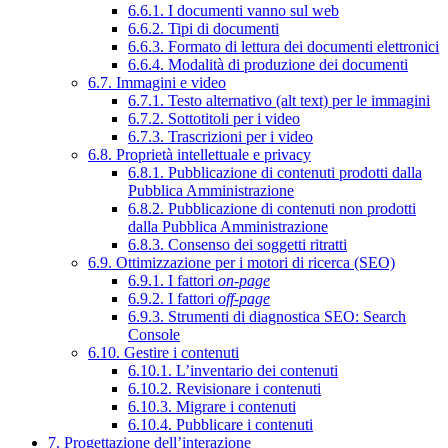
6.6.1. I documenti vanno sul web
6.6.2. Tipi di documenti
6.6.3. Formato di lettura dei documenti elettronici
6.6.4. Modalità di produzione dei documenti
6.7. Immagini e video
6.7.1. Testo alternativo (alt text) per le immagini
6.7.2. Sottotitoli per i video
6.7.3. Trascrizioni per i video
6.8. Proprietà intellettuale e privacy
6.8.1. Pubblicazione di contenuti prodotti dalla
Pubblica Amministrazione
6.8.2. Pubblicazione di contenuti non prodotti
dalla Pubblica Amministrazione
6.8.3. Consenso dei soggetti ritratti
6.9. Ottimizzazione per i motori di ricerca (SEO)
6.9.1. I fattori
on-page
6.9.2. I fattori
off-page
6.9.3. Strumenti di diagnostica SEO: Search
Console
6.10. Gestire i contenuti
6.10.1. L’inventario dei contenuti
6.10.2. Revisionare i contenuti
6.10.3. Migrare i contenuti
6.10.4. Pubblicare i contenuti
7. Progettazione dell’interazione