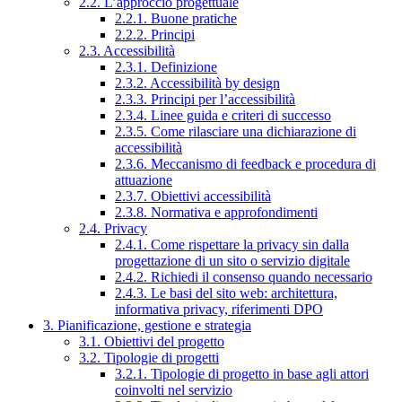
2.2. L’approccio progettuale
2.2.1. Buone pratiche
2.2.2. Principi
2.3. Accessibilità
2.3.1. Definizione
2.3.2. Accessibilità by design
2.3.3. Principi per l’accessibilità
2.3.4. Linee guida e criteri di successo
2.3.5. Come rilasciare una dichiarazione di
accessibilità
2.3.6. Meccanismo di feedback e procedura di
attuazione
2.3.7. Obiettivi accessibilità
2.3.8. Normativa e approfondimenti
2.4. Privacy
2.4.1. Come rispettare la privacy sin dalla
progettazione di un sito o servizio digitale
2.4.2. Richiedi il consenso quando necessario
2.4.3. Le basi del sito web: architettura,
informativa privacy, riferimenti DPO
3. Pianificazione, gestione e strategia
3.1. Obiettivi del progetto
3.2. Tipologie di progetti
3.2.1. Tipologie di progetto in base agli attori
coinvolti nel servizio