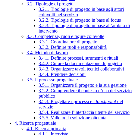
3.2. Tipologie di progetti
3.2.1. Tipologie di progetto in base agli attori
coinvolti nel servizio
3.2.2. Tipologie di progetto in base al focus
3.2.3. Tipologie di progetto in base all’ambito di
intervento
3.3. Competenze, ruoli e figure coinvolte
3.3.1. Coordinatore di progetto
3.3.2. Definire ruoli e responsabilità
3.4. Metodo di lavoro
3.4.1. Definire processi, strumenti e rituali
3.4.2. Curare la documentazione di progetto
3.4.3. Organizzare tavoli tecnici collaborativi
3.4.4. Prendere decisioni
3.5. Il processo progettuale
3.5.1. Organizzare il progetto e la sua gestione
3.5.2. Comprendere il contesto d’uso del servizio
pubblico
3.5.3. Progettare i processi e i
touchpoint
del
servizio
3.5.4. Realizzare l’interfaccia utente del servizio
3.5.5. Validare la soluzione ottenuta
4. Ricerca progettuale
4.1. Ricerca primaria
4.1.1. Interviste