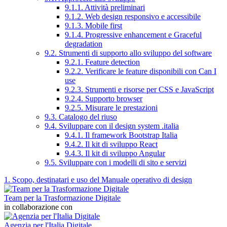
9.1.1. Attività preliminari
9.1.2. Web design responsivo e accessibile
9.1.3. Mobile first
9.1.4. Progressive enhancement e Graceful
degradation
9.2. Strumenti di supporto allo sviluppo del software
9.2.1. Feature detection
9.2.2. Verificare le feature disponibili con Can I
use
9.2.3. Strumenti e risorse per CSS e JavaScript
9.2.4. Supporto browser
9.2.5. Misurare le prestazioni
9.3. Catalogo del riuso
9.4. Sviluppare con il design system .italia
9.4.1. Il framework Bootstrap Italia
9.4.2. Il kit di sviluppo React
9.4.3. Il kit di sviluppo Angular
9.5. Sviluppare con i modelli di sito e servizi
1. Scopo, destinatari e uso del Manuale operativo di design
Team per la Trasformazione Digitale
in collaborazione con
Agenzia per l'Italia Digitale