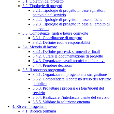
3.1. Obiettivi del progetto
3.2. Tipologie di progetti
3.2.1. Tipologie di progetto in base agli attori
coinvolti nel servizio
3.2.2. Tipologie di progetto in base al focus
3.2.3. Tipologie di progetto in base all’ambito di
intervento
3.3. Competenze, ruoli e figure coinvolte
3.3.1. Coordinatore di progetto
3.3.2. Definire ruoli e responsabilità
3.4. Metodo di lavoro
3.4.1. Definire processi, strumenti e rituali
3.4.2. Curare la documentazione di progetto
3.4.3. Organizzare tavoli tecnici collaborativi
3.4.4. Prendere decisioni
3.5. Il processo progettuale
3.5.1. Organizzare il progetto e la sua gestione
3.5.2. Comprendere il contesto d’uso del servizio
pubblico
3.5.3. Progettare i processi e i
touchpoint
del
servizio
3.5.4. Realizzare l’interfaccia utente del servizio
3.5.5. Validare la soluzione ottenuta
4. Ricerca progettuale
4.1. Ricerca primaria