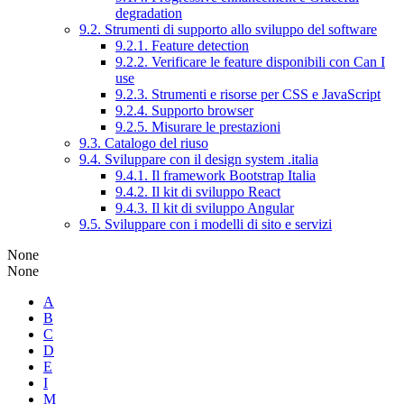
degradation
9.2. Strumenti di supporto allo sviluppo del software
9.2.1. Feature detection
9.2.2. Verificare le feature disponibili con Can I
use
9.2.3. Strumenti e risorse per CSS e JavaScript
9.2.4. Supporto browser
9.2.5. Misurare le prestazioni
9.3. Catalogo del riuso
9.4. Sviluppare con il design system .italia
9.4.1. Il framework Bootstrap Italia
9.4.2. Il kit di sviluppo React
9.4.3. Il kit di sviluppo Angular
9.5. Sviluppare con i modelli di sito e servizi
None
None
A
B
C
D
E
I
M