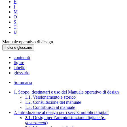
E
I
M
O
S
T
U
Manuale operativo di design
indici e glossario
contenuti
figure
tabelle
glossario
Sommario
1. Scopo, destinatari e uso del Manuale operativo di design
1.1. Versionamento e storico
1.2. Consultazione del manuale
1.3. Contribuisci al manuale
2. Introduzione al design per i servizi pubblici digitali
2.1. Design per l’amministrazione digitale (
e-
government
)