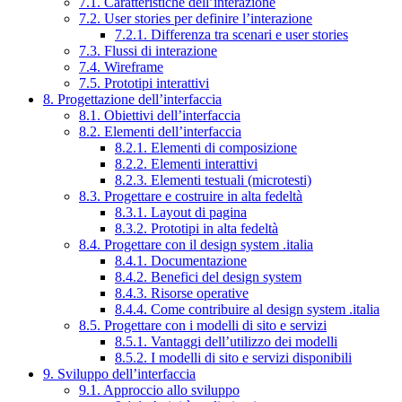
7.1. Caratteristiche dell’interazione
7.2. User stories per definire l’interazione
7.2.1. Differenza tra scenari e user stories
7.3. Flussi di interazione
7.4. Wireframe
7.5. Prototipi interattivi
8. Progettazione dell’interfaccia
8.1. Obiettivi dell’interfaccia
8.2. Elementi dell’interfaccia
8.2.1. Elementi di composizione
8.2.2. Elementi interattivi
8.2.3. Elementi testuali (microtesti)
8.3. Progettare e costruire in alta fedeltà
8.3.1. Layout di pagina
8.3.2. Prototipi in alta fedeltà
8.4. Progettare con il design system .italia
8.4.1. Documentazione
8.4.2. Benefici del design system
8.4.3. Risorse operative
8.4.4. Come contribuire al design system .italia
8.5. Progettare con i modelli di sito e servizi
8.5.1. Vantaggi dell’utilizzo dei modelli
8.5.2. I modelli di sito e servizi disponibili
9. Sviluppo dell’interfaccia
9.1. Approccio allo sviluppo