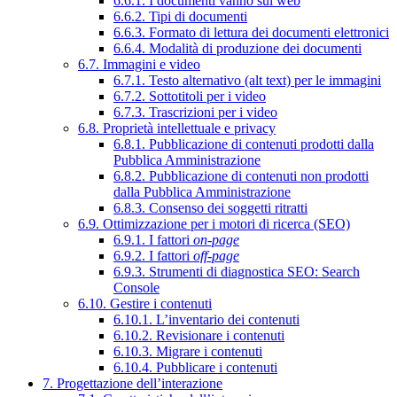
6.6.1. I documenti vanno sul web
6.6.2. Tipi di documenti
6.6.3. Formato di lettura dei documenti elettronici
6.6.4. Modalità di produzione dei documenti
6.7. Immagini e video
6.7.1. Testo alternativo (alt text) per le immagini
6.7.2. Sottotitoli per i video
6.7.3. Trascrizioni per i video
6.8. Proprietà intellettuale e privacy
6.8.1. Pubblicazione di contenuti prodotti dalla
Pubblica Amministrazione
6.8.2. Pubblicazione di contenuti non prodotti
dalla Pubblica Amministrazione
6.8.3. Consenso dei soggetti ritratti
6.9. Ottimizzazione per i motori di ricerca (SEO)
6.9.1. I fattori
on-page
6.9.2. I fattori
off-page
6.9.3. Strumenti di diagnostica SEO: Search
Console
6.10. Gestire i contenuti
6.10.1. L’inventario dei contenuti
6.10.2. Revisionare i contenuti
6.10.3. Migrare i contenuti
6.10.4. Pubblicare i contenuti
7. Progettazione dell’interazione