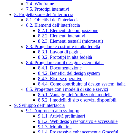
7.4. Wireframe
7.5. Prototipi interattivi
8. Progettazione dell’interfaccia
8.1. Obiettivi dell’interfaccia
8.2. Elementi dell’interfaccia
8.2.1. Elementi di composizione
8.2.2. Elementi interattivi
8.2.3. Elementi testuali (microtesti)
8.3. Progettare e costruire in alta fedeltà
8.3.1. Layout di pagina
8.3.2. Prototipi in alta fedeltà
8.4. Progettare con il design system .italia
8.4.1. Documentazione
8.4.2. Benefici del design system
8.4.3. Risorse operative
8.4.4. Come contribuire al design system .italia
8.5. Progettare con i modelli di sito e servizi
8.5.1. Vantaggi dell’utilizzo dei modelli
8.5.2. I modelli di sito e servizi disponibili
9. Sviluppo dell’interfaccia
9.1. Approccio allo sviluppo
9.1.1. Attività preliminari
9.1.2. Web design responsivo e accessibile
9.1.3. Mobile first
9.1.4. Progressive enhancement e Graceful