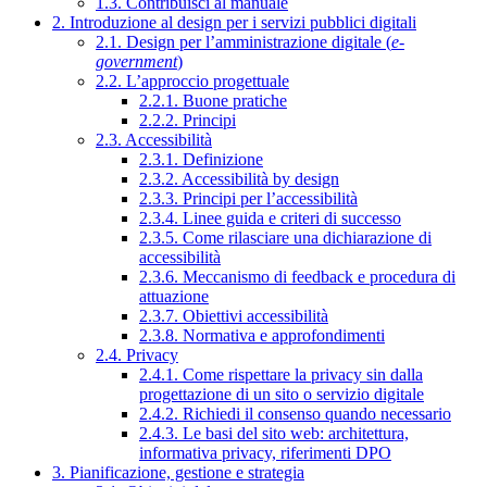
1.3. Contribuisci al manuale
2. Introduzione al design per i servizi pubblici digitali
2.1. Design per l’amministrazione digitale (
e-
government
)
2.2. L’approccio progettuale
2.2.1. Buone pratiche
2.2.2. Principi
2.3. Accessibilità
2.3.1. Definizione
2.3.2. Accessibilità by design
2.3.3. Principi per l’accessibilità
2.3.4. Linee guida e criteri di successo
2.3.5. Come rilasciare una dichiarazione di
accessibilità
2.3.6. Meccanismo di feedback e procedura di
attuazione
2.3.7. Obiettivi accessibilità
2.3.8. Normativa e approfondimenti
2.4. Privacy
2.4.1. Come rispettare la privacy sin dalla
progettazione di un sito o servizio digitale
2.4.2. Richiedi il consenso quando necessario
2.4.3. Le basi del sito web: architettura,
informativa privacy, riferimenti DPO
3. Pianificazione, gestione e strategia