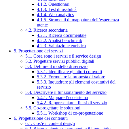
4.1.2. Questionari
4.1.3. Test di usabilità
4.1.4. Web analytics
4.1.5. Strumenti di mappatura dell’esperienza
utente
4.2. Ricerca secondaria
4.2.1. Ricerca documentale
4.2.2. Analisi benchmark
4.2.3. Valutazione euristica
5. Progettazione dei servizi
5.1. Cosa sono i servizi e il service design
5.2. Progettare servizi pubblici digitali
5.3. Definire il modello di servizio
5.3.1. Identificare gli attori coinvolti
5.3.2. Formulare la proposta di valore
5.3.3. Inquadrare gli elementi costitutivi del
servizio
5.4. Descrivere il funzionamento del servizio
5.4.1. Mappare l’ecosistema
5.4.2. Rappresentare i flussi di servizio
5.5. Co-progettare le soluzioni
5.5.1. Workshop di co-progettazione
6. Progettazione dei contenuti
6.1. Cos’è il content design
6.2. Ricerca utente sui contenuti e il linguaggio