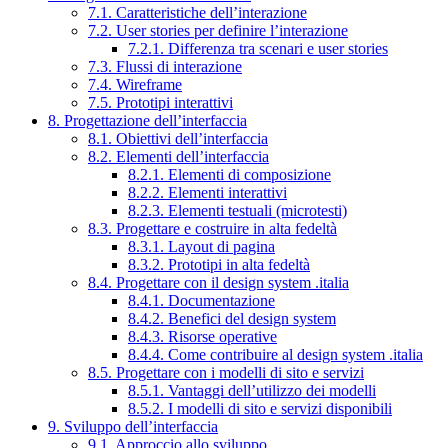
7.1. Caratteristiche dell’interazione
7.2. User stories per definire l’interazione
7.2.1. Differenza tra scenari e user stories
7.3. Flussi di interazione
7.4. Wireframe
7.5. Prototipi interattivi
8. Progettazione dell’interfaccia
8.1. Obiettivi dell’interfaccia
8.2. Elementi dell’interfaccia
8.2.1. Elementi di composizione
8.2.2. Elementi interattivi
8.2.3. Elementi testuali (microtesti)
8.3. Progettare e costruire in alta fedeltà
8.3.1. Layout di pagina
8.3.2. Prototipi in alta fedeltà
8.4. Progettare con il design system .italia
8.4.1. Documentazione
8.4.2. Benefici del design system
8.4.3. Risorse operative
8.4.4. Come contribuire al design system .italia
8.5. Progettare con i modelli di sito e servizi
8.5.1. Vantaggi dell’utilizzo dei modelli
8.5.2. I modelli di sito e servizi disponibili
9. Sviluppo dell’interfaccia
9.1. Approccio allo sviluppo