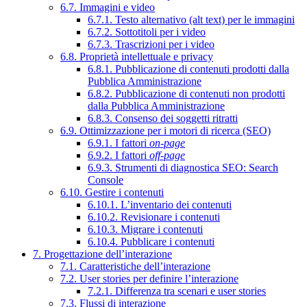
6.7. Immagini e video
6.7.1. Testo alternativo (alt text) per le immagini
6.7.2. Sottotitoli per i video
6.7.3. Trascrizioni per i video
6.8. Proprietà intellettuale e privacy
6.8.1. Pubblicazione di contenuti prodotti dalla
Pubblica Amministrazione
6.8.2. Pubblicazione di contenuti non prodotti
dalla Pubblica Amministrazione
6.8.3. Consenso dei soggetti ritratti
6.9. Ottimizzazione per i motori di ricerca (SEO)
6.9.1. I fattori
on-page
6.9.2. I fattori
off-page
6.9.3. Strumenti di diagnostica SEO: Search
Console
6.10. Gestire i contenuti
6.10.1. L’inventario dei contenuti
6.10.2. Revisionare i contenuti
6.10.3. Migrare i contenuti
6.10.4. Pubblicare i contenuti
7. Progettazione dell’interazione
7.1. Caratteristiche dell’interazione
7.2. User stories per definire l’interazione
7.2.1. Differenza tra scenari e user stories
7.3. Flussi di interazione