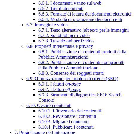
6.6.1. I documenti vanno sul web
6.6.2. Tipi di documenti
6.6.3. Formato di lettura dei documenti elettronici
6.6.4. Modalità di produzione dei documenti
6.7. Immagini e video
6.7.1. Testo alternativo (alt text) per le immagini
6.7.2. Sottotitoli per i video
6.7.3. Trascrizioni per i video
6.8. Proprietà intellettuale e privacy
6.8.1. Pubblicazione di contenuti prodotti dalla
Pubblica Amministrazione
6.8.2. Pubblicazione di contenuti non prodotti
dalla Pubblica Amministrazione
6.8.3. Consenso dei soggetti ritratti
6.9. Ottimizzazione per i motori di ricerca (SEO)
6.9.1. I fattori
on-page
6.9.2. I fattori
off-page
6.9.3. Strumenti di diagnostica SEO: Search
Console
6.10. Gestire i contenuti
6.10.1. L’inventario dei contenuti
6.10.2. Revisionare i contenuti
6.10.3. Migrare i contenuti
6.10.4. Pubblicare i contenuti
7. Progettazione dell’interazione