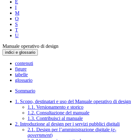
E
I
M
O
S
T
U
Manuale operativo di design
indici e glossario
contenuti
figure
tabelle
glossario
Sommario
1. Scopo, destinatari e uso del Manuale operativo di design
1.1. Versionamento e storico
1.2. Consultazione del manuale
1.3. Contribuisci al manuale
2. Introduzione al design per i servizi pubblici digitali
2.1. Design per l’amministrazione digitale (
e-
government
)