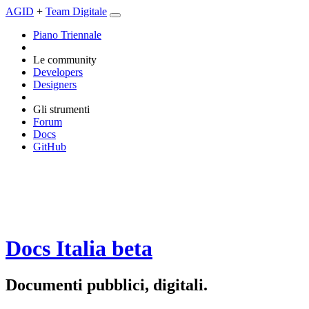
AGID
+
Team Digitale
Piano Triennale
Le community
Developers
Designers
Gli strumenti
Forum
Docs
GitHub
Docs Italia
beta
Documenti pubblici, digitali.