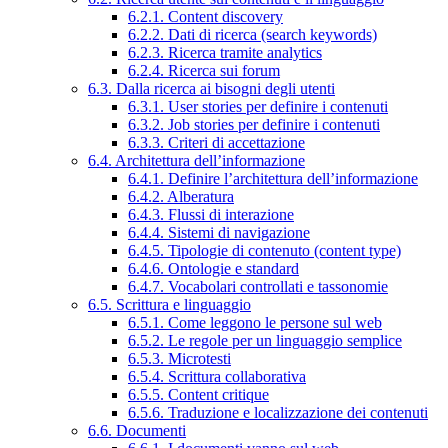
6.2.1. Content discovery
6.2.2. Dati di ricerca (search keywords)
6.2.3. Ricerca tramite analytics
6.2.4. Ricerca sui forum
6.3. Dalla ricerca ai bisogni degli utenti
6.3.1. User stories per definire i contenuti
6.3.2. Job stories per definire i contenuti
6.3.3. Criteri di accettazione
6.4. Architettura dell’informazione
6.4.1. Definire l’architettura dell’informazione
6.4.2. Alberatura
6.4.3. Flussi di interazione
6.4.4. Sistemi di navigazione
6.4.5. Tipologie di contenuto (content type)
6.4.6. Ontologie e standard
6.4.7. Vocabolari controllati e tassonomie
6.5. Scrittura e linguaggio
6.5.1. Come leggono le persone sul web
6.5.2. Le regole per un linguaggio semplice
6.5.3. Microtesti
6.5.4. Scrittura collaborativa
6.5.5. Content critique
6.5.6. Traduzione e localizzazione dei contenuti
6.6. Documenti