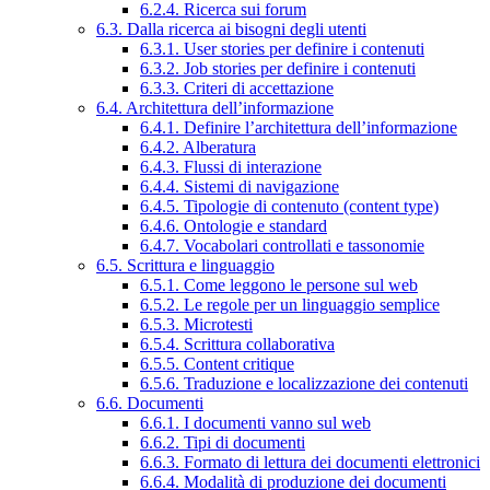
6.2.4. Ricerca sui forum
6.3. Dalla ricerca ai bisogni degli utenti
6.3.1. User stories per definire i contenuti
6.3.2. Job stories per definire i contenuti
6.3.3. Criteri di accettazione
6.4. Architettura dell’informazione
6.4.1. Definire l’architettura dell’informazione
6.4.2. Alberatura
6.4.3. Flussi di interazione
6.4.4. Sistemi di navigazione
6.4.5. Tipologie di contenuto (content type)
6.4.6. Ontologie e standard
6.4.7. Vocabolari controllati e tassonomie
6.5. Scrittura e linguaggio
6.5.1. Come leggono le persone sul web
6.5.2. Le regole per un linguaggio semplice
6.5.3. Microtesti
6.5.4. Scrittura collaborativa
6.5.5. Content critique
6.5.6. Traduzione e localizzazione dei contenuti
6.6. Documenti
6.6.1. I documenti vanno sul web
6.6.2. Tipi di documenti
6.6.3. Formato di lettura dei documenti elettronici
6.6.4. Modalità di produzione dei documenti