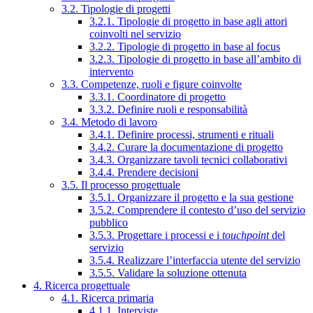
3.2. Tipologie di progetti
3.2.1. Tipologie di progetto in base agli attori
coinvolti nel servizio
3.2.2. Tipologie di progetto in base al focus
3.2.3. Tipologie di progetto in base all’ambito di
intervento
3.3. Competenze, ruoli e figure coinvolte
3.3.1. Coordinatore di progetto
3.3.2. Definire ruoli e responsabilità
3.4. Metodo di lavoro
3.4.1. Definire processi, strumenti e rituali
3.4.2. Curare la documentazione di progetto
3.4.3. Organizzare tavoli tecnici collaborativi
3.4.4. Prendere decisioni
3.5. Il processo progettuale
3.5.1. Organizzare il progetto e la sua gestione
3.5.2. Comprendere il contesto d’uso del servizio
pubblico
3.5.3. Progettare i processi e i
touchpoint
del
servizio
3.5.4. Realizzare l’interfaccia utente del servizio
3.5.5. Validare la soluzione ottenuta
4. Ricerca progettuale
4.1. Ricerca primaria
4.1.1. Interviste