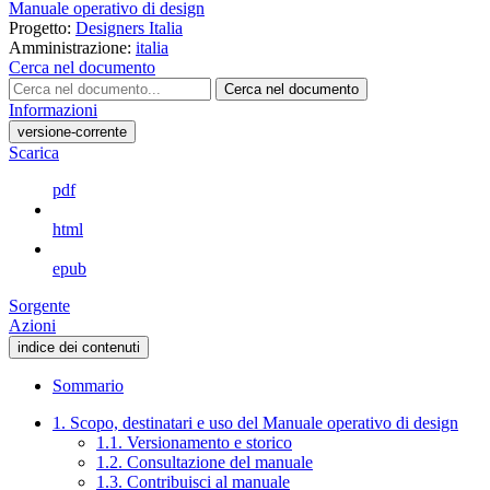
Manuale operativo di design
Progetto:
Designers Italia
Amministrazione:
italia
Cerca nel documento
Cerca nel documento
Informazioni
versione-corrente
Scarica
pdf
html
epub
Sorgente
Azioni
indice dei contenuti
Sommario
1. Scopo, destinatari e uso del Manuale operativo di design
1.1. Versionamento e storico
1.2. Consultazione del manuale
1.3. Contribuisci al manuale