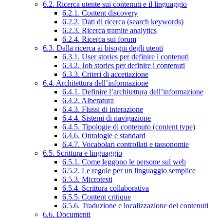
6.2. Ricerca utente sui contenuti e il linguaggio
6.2.1. Content discovery
6.2.2. Dati di ricerca (search keywords)
6.2.3. Ricerca tramite analytics
6.2.4. Ricerca sui forum
6.3. Dalla ricerca ai bisogni degli utenti
6.3.1. User stories per definire i contenuti
6.3.2. Job stories per definire i contenuti
6.3.3. Criteri di accettazione
6.4. Architettura dell’informazione
6.4.1. Definire l’architettura dell’informazione
6.4.2. Alberatura
6.4.3. Flussi di interazione
6.4.4. Sistemi di navigazione
6.4.5. Tipologie di contenuto (content type)
6.4.6. Ontologie e standard
6.4.7. Vocabolari controllati e tassonomie
6.5. Scrittura e linguaggio
6.5.1. Come leggono le persone sul web
6.5.2. Le regole per un linguaggio semplice
6.5.3. Microtesti
6.5.4. Scrittura collaborativa
6.5.5. Content critique
6.5.6. Traduzione e localizzazione dei contenuti
6.6. Documenti