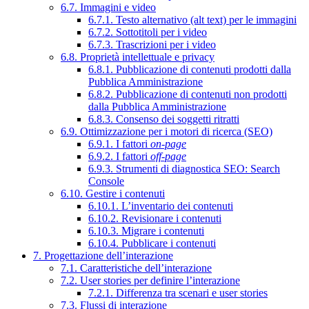
6.7. Immagini e video
6.7.1. Testo alternativo (alt text) per le immagini
6.7.2. Sottotitoli per i video
6.7.3. Trascrizioni per i video
6.8. Proprietà intellettuale e privacy
6.8.1. Pubblicazione di contenuti prodotti dalla
Pubblica Amministrazione
6.8.2. Pubblicazione di contenuti non prodotti
dalla Pubblica Amministrazione
6.8.3. Consenso dei soggetti ritratti
6.9. Ottimizzazione per i motori di ricerca (SEO)
6.9.1. I fattori
on-page
6.9.2. I fattori
off-page
6.9.3. Strumenti di diagnostica SEO: Search
Console
6.10. Gestire i contenuti
6.10.1. L’inventario dei contenuti
6.10.2. Revisionare i contenuti
6.10.3. Migrare i contenuti
6.10.4. Pubblicare i contenuti
7. Progettazione dell’interazione
7.1. Caratteristiche dell’interazione
7.2. User stories per definire l’interazione
7.2.1. Differenza tra scenari e user stories
7.3. Flussi di interazione