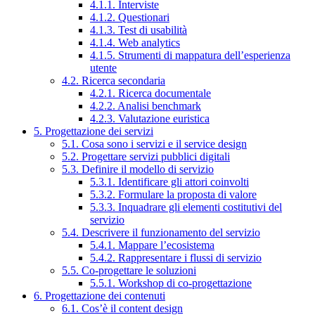
4.1.1. Interviste
4.1.2. Questionari
4.1.3. Test di usabilità
4.1.4. Web analytics
4.1.5. Strumenti di mappatura dell’esperienza
utente
4.2. Ricerca secondaria
4.2.1. Ricerca documentale
4.2.2. Analisi benchmark
4.2.3. Valutazione euristica
5. Progettazione dei servizi
5.1. Cosa sono i servizi e il service design
5.2. Progettare servizi pubblici digitali
5.3. Definire il modello di servizio
5.3.1. Identificare gli attori coinvolti
5.3.2. Formulare la proposta di valore
5.3.3. Inquadrare gli elementi costitutivi del
servizio
5.4. Descrivere il funzionamento del servizio
5.4.1. Mappare l’ecosistema
5.4.2. Rappresentare i flussi di servizio
5.5. Co-progettare le soluzioni
5.5.1. Workshop di co-progettazione
6. Progettazione dei contenuti
6.1. Cos’è il content design