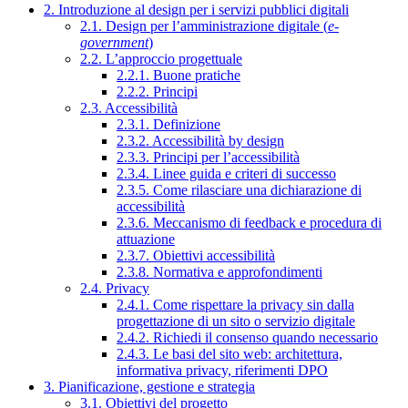
2. Introduzione al design per i servizi pubblici digitali
2.1. Design per l’amministrazione digitale (
e-
government
)
2.2. L’approccio progettuale
2.2.1. Buone pratiche
2.2.2. Principi
2.3. Accessibilità
2.3.1. Definizione
2.3.2. Accessibilità by design
2.3.3. Principi per l’accessibilità
2.3.4. Linee guida e criteri di successo
2.3.5. Come rilasciare una dichiarazione di
accessibilità
2.3.6. Meccanismo di feedback e procedura di
attuazione
2.3.7. Obiettivi accessibilità
2.3.8. Normativa e approfondimenti
2.4. Privacy
2.4.1. Come rispettare la privacy sin dalla
progettazione di un sito o servizio digitale
2.4.2. Richiedi il consenso quando necessario
2.4.3. Le basi del sito web: architettura,
informativa privacy, riferimenti DPO
3. Pianificazione, gestione e strategia
3.1. Obiettivi del progetto