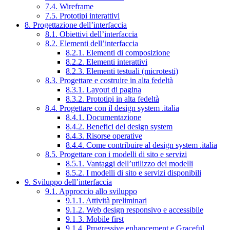
7.4. Wireframe
7.5. Prototipi interattivi
8. Progettazione dell’interfaccia
8.1. Obiettivi dell’interfaccia
8.2. Elementi dell’interfaccia
8.2.1. Elementi di composizione
8.2.2. Elementi interattivi
8.2.3. Elementi testuali (microtesti)
8.3. Progettare e costruire in alta fedeltà
8.3.1. Layout di pagina
8.3.2. Prototipi in alta fedeltà
8.4. Progettare con il design system .italia
8.4.1. Documentazione
8.4.2. Benefici del design system
8.4.3. Risorse operative
8.4.4. Come contribuire al design system .italia
8.5. Progettare con i modelli di sito e servizi
8.5.1. Vantaggi dell’utilizzo dei modelli
8.5.2. I modelli di sito e servizi disponibili
9. Sviluppo dell’interfaccia
9.1. Approccio allo sviluppo
9.1.1. Attività preliminari
9.1.2. Web design responsivo e accessibile
9.1.3. Mobile first
9.1.4. Progressive enhancement e Graceful