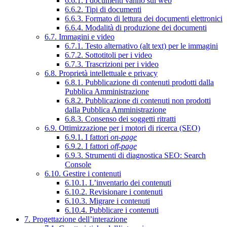
6.6.1. I documenti vanno sul web
6.6.2. Tipi di documenti
6.6.3. Formato di lettura dei documenti elettronici
6.6.4. Modalità di produzione dei documenti
6.7. Immagini e video
6.7.1. Testo alternativo (alt text) per le immagini
6.7.2. Sottotitoli per i video
6.7.3. Trascrizioni per i video
6.8. Proprietà intellettuale e privacy
6.8.1. Pubblicazione di contenuti prodotti dalla
Pubblica Amministrazione
6.8.2. Pubblicazione di contenuti non prodotti
dalla Pubblica Amministrazione
6.8.3. Consenso dei soggetti ritratti
6.9. Ottimizzazione per i motori di ricerca (SEO)
6.9.1. I fattori
on-page
6.9.2. I fattori
off-page
6.9.3. Strumenti di diagnostica SEO: Search
Console
6.10. Gestire i contenuti
6.10.1. L’inventario dei contenuti
6.10.2. Revisionare i contenuti
6.10.3. Migrare i contenuti
6.10.4. Pubblicare i contenuti
7. Progettazione dell’interazione