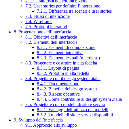
7.1. Caratteristiche dell’interazione
7.2. User stories per definire l’interazione
7.2.1. Differenza tra scenari e user stories
7.3. Flussi di interazione
7.4. Wireframe
7.5. Prototipi interattivi
8. Progettazione dell’interfaccia
8.1. Obiettivi dell’interfaccia
8.2. Elementi dell’interfaccia
8.2.1. Elementi di composizione
8.2.2. Elementi interattivi
8.2.3. Elementi testuali (microtesti)
8.3. Progettare e costruire in alta fedeltà
8.3.1. Layout di pagina
8.3.2. Prototipi in alta fedeltà
8.4. Progettare con il design system .italia
8.4.1. Documentazione
8.4.2. Benefici del design system
8.4.3. Risorse operative
8.4.4. Come contribuire al design system .italia
8.5. Progettare con i modelli di sito e servizi
8.5.1. Vantaggi dell’utilizzo dei modelli
8.5.2. I modelli di sito e servizi disponibili
9. Sviluppo dell’interfaccia
9.1. Approccio allo sviluppo