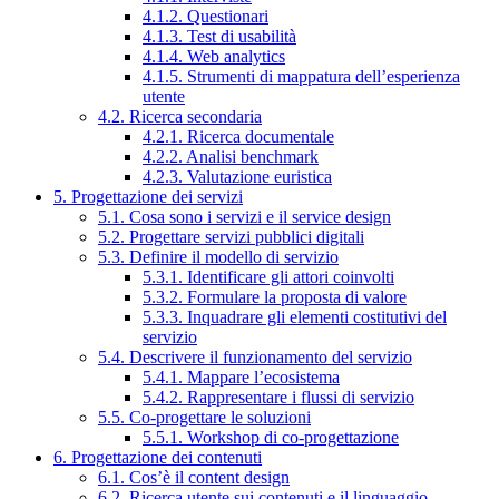
4.1.2. Questionari
4.1.3. Test di usabilità
4.1.4. Web analytics
4.1.5. Strumenti di mappatura dell’esperienza
utente
4.2. Ricerca secondaria
4.2.1. Ricerca documentale
4.2.2. Analisi benchmark
4.2.3. Valutazione euristica
5. Progettazione dei servizi
5.1. Cosa sono i servizi e il service design
5.2. Progettare servizi pubblici digitali
5.3. Definire il modello di servizio
5.3.1. Identificare gli attori coinvolti
5.3.2. Formulare la proposta di valore
5.3.3. Inquadrare gli elementi costitutivi del
servizio
5.4. Descrivere il funzionamento del servizio
5.4.1. Mappare l’ecosistema
5.4.2. Rappresentare i flussi di servizio
5.5. Co-progettare le soluzioni
5.5.1. Workshop di co-progettazione
6. Progettazione dei contenuti
6.1. Cos’è il content design
6.2. Ricerca utente sui contenuti e il linguaggio