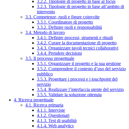
3.2.2. Tipologie di progetto in base al focus
3.2.3. Tipologie di progetto in base all’ambito di
intervento
3.3. Competenze, ruoli e figure coinvolte
3.3.1. Coordinatore di progetto
3.3.2. Definire ruoli e responsabilità
3.4. Metodo di lavoro
3.4.1. Definire processi, strumenti e rituali
3.4.2. Curare la documentazione di progetto
3.4.3. Organizzare tavoli tecnici collaborativi
3.4.4. Prendere decisioni
3.5. Il processo progettuale
3.5.1. Organizzare il progetto e la sua gestione
3.5.2. Comprendere il contesto d’uso del servizio
pubblico
3.5.3. Progettare i processi e i
touchpoint
del
servizio
3.5.4. Realizzare l’interfaccia utente del servizio
3.5.5. Validare la soluzione ottenuta
4. Ricerca progettuale
4.1. Ricerca primaria
4.1.1. Interviste
4.1.2. Questionari
4.1.3. Test di usabilità
4.1.4. Web analytics