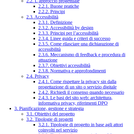
2.2. L’approccio progettuale
2.2.1. Buone pratiche
2.2.2. Principi
2.3. Accessibilità
2.3.1. Definizione
2.3.2. Accessibilità by design
2.3.3. Principi per l’accessibilità
2.3.4. Linee guida e criteri di successo
2.3.5. Come rilasciare una dichiarazione di
accessibilità
2.3.6. Meccanismo di feedback e procedura di
attuazione
2.3.7. Obiettivi accessibilità
2.3.8. Normativa e approfondimenti
2.4. Privacy
2.4.1. Come rispettare la privacy sin dalla
progettazione di un sito o servizio digitale
2.4.2. Richiedi il consenso quando necessario
2.4.3. Le basi del sito web: architettura,
informativa privacy, riferimenti DPO
3. Pianificazione, gestione e strategia
3.1. Obiettivi del progetto
3.2. Tipologie di progetti
3.2.1. Tipologie di progetto in base agli attori
coinvolti nel servizio