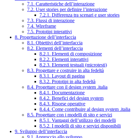
7.1. Caratteristiche dell’interazione
7.2. User stories per definire l’interazione
7.2.1. Differenza tra scenari e user stories
7.3. Flussi di interazione
7.4. Wireframe
7.5. Prototipi interattivi
8. Progettazione dell’interfaccia
8.1. Obiettivi dell’interfaccia
8.2. Elementi dell’interfaccia
8.2.1. Elementi di composizione
8.2.2. Elementi interattivi
8.2.3. Elementi testuali (microtesti)
8.3. Progettare e costruire in alta fedeltà
8.3.1. Layout di pagina
8.3.2. Prototipi in alta fedeltà
8.4. Progettare con il design system .italia
8.4.1. Documentazione
8.4.2. Benefici del design system
8.4.3. Risorse operative
8.4.4. Come contribuire al design system .italia
8.5. Progettare con i modelli di sito e servizi
8.5.1. Vantaggi dell’utilizzo dei modelli
8.5.2. I modelli di sito e servizi disponibili
9. Sviluppo dell’interfaccia
9.1. Approccio allo sviluppo