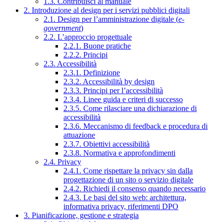
1.3. Contribuisci al manuale
2. Introduzione al design per i servizi pubblici digitali
2.1. Design per l’amministrazione digitale (
e-
government
)
2.2. L’approccio progettuale
2.2.1. Buone pratiche
2.2.2. Principi
2.3. Accessibilità
2.3.1. Definizione
2.3.2. Accessibilità by design
2.3.3. Principi per l’accessibilità
2.3.4. Linee guida e criteri di successo
2.3.5. Come rilasciare una dichiarazione di
accessibilità
2.3.6. Meccanismo di feedback e procedura di
attuazione
2.3.7. Obiettivi accessibilità
2.3.8. Normativa e approfondimenti
2.4. Privacy
2.4.1. Come rispettare la privacy sin dalla
progettazione di un sito o servizio digitale
2.4.2. Richiedi il consenso quando necessario
2.4.3. Le basi del sito web: architettura,
informativa privacy, riferimenti DPO
3. Pianificazione, gestione e strategia