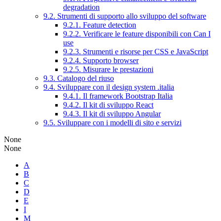
degradation
9.2. Strumenti di supporto allo sviluppo del software
9.2.1. Feature detection
9.2.2. Verificare le feature disponibili con Can I
use
9.2.3. Strumenti e risorse per CSS e JavaScript
9.2.4. Supporto browser
9.2.5. Misurare le prestazioni
9.3. Catalogo del riuso
9.4. Sviluppare con il design system .italia
9.4.1. Il framework Bootstrap Italia
9.4.2. Il kit di sviluppo React
9.4.3. Il kit di sviluppo Angular
9.5. Sviluppare con i modelli di sito e servizi
None
None
A
B
C
D
E
I
M