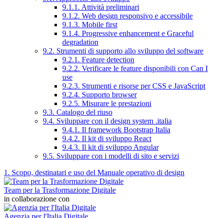
9.1.1. Attività preliminari
9.1.2. Web design responsivo e accessibile
9.1.3. Mobile first
9.1.4. Progressive enhancement e Graceful
degradation
9.2. Strumenti di supporto allo sviluppo del software
9.2.1. Feature detection
9.2.2. Verificare le feature disponibili con Can I
use
9.2.3. Strumenti e risorse per CSS e JavaScript
9.2.4. Supporto browser
9.2.5. Misurare le prestazioni
9.3. Catalogo del riuso
9.4. Sviluppare con il design system .italia
9.4.1. Il framework Bootstrap Italia
9.4.2. Il kit di sviluppo React
9.4.3. Il kit di sviluppo Angular
9.5. Sviluppare con i modelli di sito e servizi
1. Scopo, destinatari e uso del Manuale operativo di design
Team per la Trasformazione Digitale
in collaborazione con
Agenzia per l'Italia Digitale