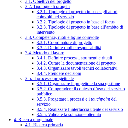
3.1. Obiettivi del progetto
3.2. Tipologie di progetti
3.2.1. Tipologie di progetto in base agli attori
coinvolti nel servizio
3.2.2. Tipologie di progetto in base al focus
3.2.3. Tipologie di progetto in base all’ambito di
intervento
3.3. Competenze, ruoli e figure coinvolte
3.3.1. Coordinatore di progetto
3.3.2. Definire ruoli e responsabilità
3.4. Metodo di lavoro
3.4.1. Definire processi, strumenti e rituali
3.4.2. Curare la documentazione di progetto
3.4.3. Organizzare tavoli tecnici collaborativi
3.4.4. Prendere decisioni
3.5. Il processo progettuale
3.5.1. Organizzare il progetto e la sua gestione
3.5.2. Comprendere il contesto d’uso del servizio
pubblico
3.5.3. Progettare i processi e i
touchpoint
del
servizio
3.5.4. Realizzare l’interfaccia utente del servizio
3.5.5. Validare la soluzione ottenuta
4. Ricerca progettuale
4.1. Ricerca primaria