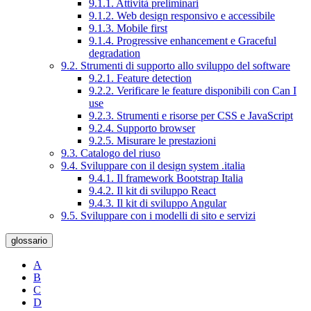
9.1.1. Attività preliminari
9.1.2. Web design responsivo e accessibile
9.1.3. Mobile first
9.1.4. Progressive enhancement e Graceful
degradation
9.2. Strumenti di supporto allo sviluppo del software
9.2.1. Feature detection
9.2.2. Verificare le feature disponibili con Can I
use
9.2.3. Strumenti e risorse per CSS e JavaScript
9.2.4. Supporto browser
9.2.5. Misurare le prestazioni
9.3. Catalogo del riuso
9.4. Sviluppare con il design system .italia
9.4.1. Il framework Bootstrap Italia
9.4.2. Il kit di sviluppo React
9.4.3. Il kit di sviluppo Angular
9.5. Sviluppare con i modelli di sito e servizi
glossario
A
B
C
D